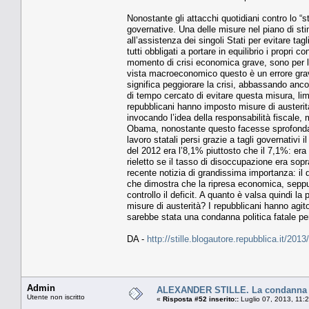
Nonostante gli attacchi quotidiani contro lo “s
governative. Una delle misure nel piano di st
all’assistenza dei singoli Stati per evitare tag
tutti obbligati a portare in equilibrio i propri 
momento di crisi economica grave, sono per leg
vista macroeconomico questo è un errore gravis
significa peggiorare la crisi, abbassando anco
di tempo cercato di evitare questa misura, limi
repubblicani hanno imposto misure di austerità
invocando l’idea della responsabilità fiscale
Obama, nonostante questo facesse sprofondare
lavoro statali persi grazie a tagli governativi
del 2012 era l’8,1% piuttosto che il 7,1%: er
rieletto se il tasso di disoccupazione era sop
recente notizia di grandissima importanza: il
che dimostra che la ripresa economica, seppur
controllo il deficit. A quanto è valsa quindi la
misure di austerità? I repubblicani hanno ag
sarebbe stata una condanna politica fatale pe
DA -
http://stille.blogautore.repubblica.it/201
Admin
ALEXANDER STILLE. La condanna di
Utente non iscritto
«
Risposta #52 inserito::
Luglio 07, 2013, 11: