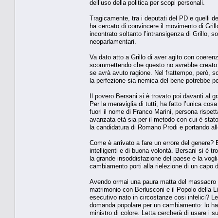
dell’uso della politica per scopi personali.
Tragicamente, tra i deputati del PD e quelli d
ha cercato di convincere il movimento di Grillo
incontrato soltanto l’intransigenza di Grillo, s
neoparlamentari.
Va dato atto a Grillo di aver agito con coerenza 
scommettendo che questo no avrebbe creato l
se avrà avuto ragione. Nel frattempo, però, sc
la perfezione sia nemica del bene potrebbe po
Il povero Bersani si è trovato poi davanti al 
Per la meraviglia di tutti, ha fatto l’unica co
fuori il nome di Franco Marini, persona rispet
avanzata età sia per il metodo con cui è stato
la candidatura di Romano Prodi e portando all
Come è arrivato a fare un errore del genere? 
intelligenti e di buona volontà. Bersani si è t
la grande insoddisfazione del paese e la vogl
cambiamento porti alla rielezione di un capo 
Avendo ormai una paura matta del massacro ele
matrimonio con Berlusconi e il Popolo della L
esecutivo nato in circostanze cosi infelici? 
domanda popolare per un cambiamento: lo ha di
ministro di colore. Letta cercherà di usare i su