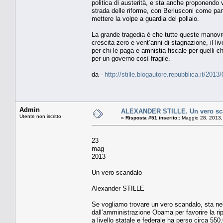
politica di austerità, e sta anche proponendo v
strada delle riforme, con Berlusconi come par
mettere la volpe a guardia del pollaio.
La grande tragedia è che tutte queste manovre 
crescita zero e vent’anni di stagnazione, il li
per chi le paga e amnistia fiscale per quelli c
per un governo così fragile.
da -
http://stille.blogautore.repubblica.it/201
Admin
ALEXANDER STILLE. Un vero sc
Utente non iscritto
«
Risposta #51 inserito::
Maggio 28, 2013,
23
mag
2013
Un vero scandalo
Alexander STILLE
Se vogliamo trovare un vero scandalo, sta nel
dall’amministrazione Obama per favorire la r
a livello statale e federale ha perso circa 550.