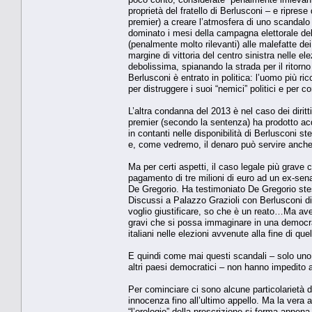
proprietà del fratello di Berlusconi – e riprese 
premier) a creare l’atmosfera di uno scandalo n
dominato i mesi della campagna elettorale de
(penalmente molto rilevanti) alle malefatte dei
margine di vittoria del centro sinistra nelle
debolissima, spianando la strada per il ritorn
Berlusconi è entrato in politica: l’uomo più ri
per distruggere i suoi “nemici” politici e per 
L’altra condanna del 2013 è nel caso dei diritt
premier (secondo la sentenza) ha prodotto acqu
in contanti nelle disponibilità di Berlusconi s
e, come vedremo, il denaro può servire anche i
Ma per certi aspetti, il caso legale più grave 
pagamento di tre milioni di euro ad un ex-sena
De Gregorio. Ha testimoniato De Gregorio stess
Discussi a Palazzo Grazioli con Berlusconi di
voglio giustificare, so che è un reato…Ma avev
gravi che si possa immaginare in una democraz
italiani nelle elezioni avvenute alla fine di que
E quindi come mai questi scandali – solo uno de
altri paesi democratici – non hanno impedito
Per cominciare ci sono alcune particolarietà de
innocenza fino all’ultimo appello. Ma la vera a
“l’orologio” della prescrizione si ferma appena i