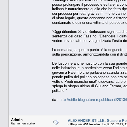
possa prolungare il processo e evitare la cond
italiano è naturalmente quello che ha fatto ri
sei processi per reati gravissimi – che vanno
di vista legale, queste condanne non esiston
condannato e quindi una vittima di persecuzio
“Oggi difendere Silvio Berlusconi significa 
sentenza del caso Fassino. “Difendere il diritto
vedere rovesciato per via giudiziaria l’esito d
La domanda, a questo punto è la seguente: come
sulla prescrizione, armonizzandola con il dirit
Berlusconi è anche riuscito con la sua grande
nelle istituzioni e in particolare verso l’odia
giovani a Palermo che parlavano scandalizzati
penale pulita del politico bolognese non era s
volte e Prodi neanche una!” dicevano. La prem
spiega lo slogan ultimo di Giuliano Ferrara, edi
puttane.”
da -
http://stille.blogautore.repubblica.it/201
Admin
ALEXANDER STILLE. Sesso e Pote
Utente non iscritto
«
Risposta #53 inserito::
Luglio 30, 2013, 1