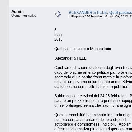
Admin
ALEXANDER STILLE. Quel pasticci
Utente non iscritto
«
Risposta #50 inserito::
Maggio 09, 2013, 1
3
mag
2013
Quel pasticciaccio a Montecitorio
Alexander STILLE
Cerchiamo di capire qualcosa degli eventi dav
capo dello schieramento politico più forte e
segretario di un partito frantumato e in profo
negato: un governo di larghe intese con Silvi
qualcuno che commette harakiri in pubblico – 
Subito dopo le elezioni del 24-25 febbraio, il
pagato un prezzo troppo alto per il suo appogg
un serio disagio: senza che sacrifici analoghi f
Questa immobilità ha spianato la strada al g
numero dei parlamentari e dei loro stipendi, l’e
sottobanco e compromessi indicibili. “Abbiamo
offerto un’alternativa più chiara rispetto ai p