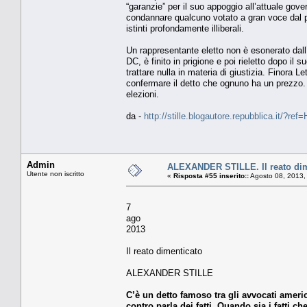
“garanzie” per il suo appoggio all’attuale gov
condannare qualcuno votato a gran voce dal po
istinti profondamente illiberali.
Un rappresentante eletto non è esonerato dall
DC, è finito in prigione e poi rieletto dopo il
trattare nulla in materia di giustizia. Finora L
confermare il detto che ognuno ha un prezzo. 
elezioni.
da -
http://stille.blogautore.repubblica.it/?re
Admin
ALEXANDER STILLE. Il reato dim
Utente non iscritto
«
Risposta #55 inserito::
Agosto 08, 2013,
7
ago
2013
Il reato dimenticato
ALEXANDER STILLE
C’è un detto famoso tra gli avvocati america
contro parla dei fatti. Quando sia i fatti 