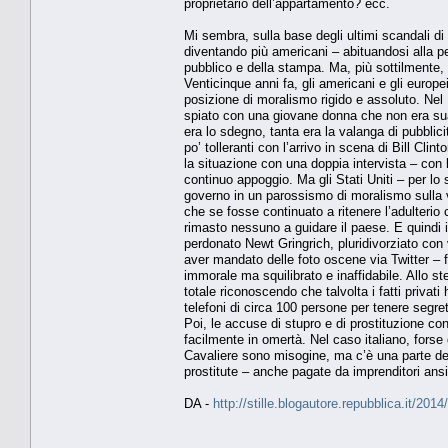
proprietario dell’appartamento? ecc.
Mi sembra, sulla base degli ultimi scandali di
diventando più americani – abituandosi alla per
pubblico e della stampa. Ma, più sottilmente,
Venticinque anni fa, gli americani e gli europ
posizione di moralismo rigido e assoluto. Nel 
spiato con una giovane donna che non era sua m
era lo sdegno, tanta era la valanga di pubbli
po’ tolleranti con l’arrivo in scena di Bill C
la situazione con una doppia intervista – con 
continuo appoggio. Ma gli Stati Uniti – per lo s
governo in un parossismo di moralismo sulla 
che se fosse continuato a ritenere l’adulterio
rimasto nessuno a guidare il paese. E quindi 
perdonato Newt Gringrich, pluridivorziato con 
aver mandato delle foto oscene via Twitter – 
immorale ma squilibrato e inaffidabile. Allo s
totale riconoscendo che talvolta i fatti privati
telefoni di circa 100 persone per tenere segre
Poi, le accuse di stupro e di prostituzione c
facilmente in omertà. Nel caso italiano, forse
Cavaliere sono misogine, ma c’è una parte dell
prostitute – anche pagate da imprenditori ansi
DA -
http://stille.blogautore.repubblica.it/201