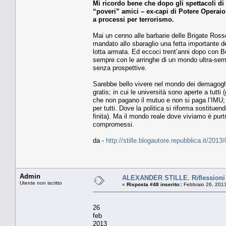
Mi ricordo bene che dopo gli spettacoli di
“poveri” amici – ex-capi di Potere Operaio
a processi per terrorismo.
Mai un cenno alle barbarie delle Brigate Rosse
mandato allo sbaraglio una fetta importante dell
lotta armata. Ed eccoci trent’anni dopo con Be
sempre con le arringhe di un mondo ultra-semp
senza prospettive.
Sarebbe bello vivere nel mondo dei demagoghi 
gratis; in cui le università sono aperte a tutti
che non pagano il mutuo e non si paga l’IMU;
per tutti. Dove la politica si riforma sostituen
finita). Ma il mondo reale dove viviamo è purt
compromessi.
da -
http://stille.blogautore.repubblica.it/2013/
Admin
ALEXANDER STILLE. Riflessioni 
Utente non iscritto
«
Risposta #48 inserito::
Febbraio 26, 2013
26
feb
2013