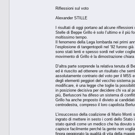
Riflessioni sul voto
Alexander STILLE
I risultati di oggi portano ad alcune riflessi
Stelle di Beppe Grillo è solo l’ultimo e il più 
moltissimo tempo.
Il fenomeno della Lega lombarda nei primi anni
l’esplosione di tangentopoli nel ‘92 furono già
sono stati lenti e spesso sordi nel voler cogli
movimento di Grillo è la dimostrazione chiar
D’altra parte sorprende la relativa tenuta di Be
ed è riuscito ad ottenere un risultato che s
assolutamente contrario del voto per il M5S 
degli elementi peggiori del vecchio sistema par
modificare, è una legge che toglie la possibilità
in posizione decisiva per decidere chi va al p
più, Berlusconi ha difeso un sistema di confli
Grillo ha anche proposto il divieto ai candidat
centrodestra, compreso il loro capolista Berl
L’insuccesso della coalizione di Mario Monti 
ingrato di mettere in sesto i conti dello Stat
stato quindi come un medico che ha dovuto so
capisce facilmente perché la gente non voglia 
finora peggiorato la qualità di vita della maggi