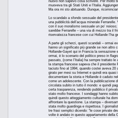
nuovo non sapevo cosa scrivere. Per molto te
muoveva tra gli Stati Uniti e l’Italia. Aggiun
Ma ora mi sto abituando. Dunque, ricomincia
Lo scandalo a sfondo sessuale del presidente f
una pubblicità dell’acqua minerale Ferrarelle.
con il suo moralismo sessuale un po’ noioso; 
sarebbe Ferrarelle – una via di mezzo tra il fr
riservatezza francese con cui Hollande l’ha ge
A parte gli scherzi, questi scandali – ormai ev
hanno un significato più grande se non altro 
Hollande-Gayet qui in Francia la sensazione 
ormai, è lo scenario del politico preso in flag
passato, (come l’Italia) ha sempre trattato le
la stampa francese sapeva che il presidente 
taciuto fino al 1994, quando costei aveva 20 a
girato per mesi su Internet e quindi era quasi
documentare la storia e Hollande è caduto ne
come un adolescente. Con la pubblicazione del
circolata subito in tutto il mondo: e quindi 
certa trasparenza, rendendo pubblico il privat
stato molto francese. I sondaggi hanno subito
quindi questo atteggiamento culturale ha dom
affrontare la questione. La stampa – divers
stata molto guardinga e rispettosa. I giornali
tre frasi semplici dicendo: “le cose private 
volte è andato in questo appartamento della 