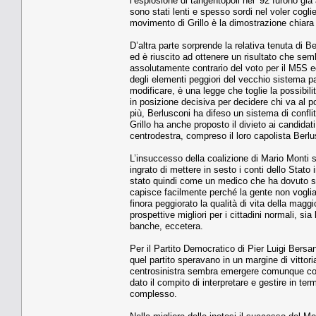
l’esplosione di tangentopoli nel ‘92 furono già
sono stati lenti e spesso sordi nel voler cogli
movimento di Grillo è la dimostrazione chiar
D’altra parte sorprende la relativa tenuta di Be
ed è riuscito ad ottenere un risultato che s
assolutamente contrario del voto per il M5S 
degli elementi peggiori del vecchio sistema par
modificare, è una legge che toglie la possibilità
in posizione decisiva per decidere chi va al p
più, Berlusconi ha difeso un sistema di confli
Grillo ha anche proposto il divieto ai candidat
centrodestra, compreso il loro capolista Berl
L’insuccesso della coalizione di Mario Monti 
ingrato di mettere in sesto i conti dello Stat
stato quindi come un medico che ha dovuto so
capisce facilmente perché la gente non voglia 
finora peggiorato la qualità di vita della maggi
prospettive migliori per i cittadini normali, sia
banche, eccetera.
Per il Partito Democratico di Pier Luigi Bersani
quel partito speravano in un margine di vittor
centrosinistra sembra emergere comunque come 
dato il compito di interpretare e gestire in te
complesso.