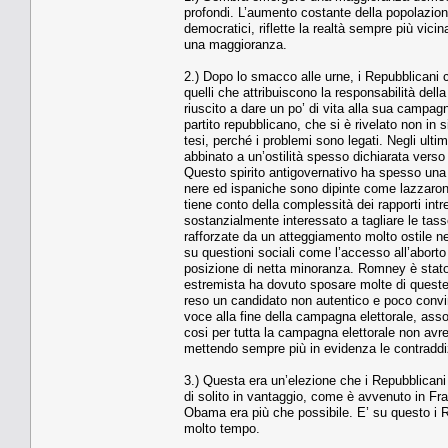
profondi. L’aumento costante della popolazione
democratici, riflette la realtà sempre più vic
una maggioranza.
2.) Dopo lo smacco alle urne, i Repubblicani 
quelli che attribuiscono la responsabilità del
riuscito a dare un po’ di vita alla sua campag
partito repubblicano, che si è rivelato non in
tesi, perché i problemi sono legati. Negli ultim
abbinato a un’ostilità spesso dichiarata verso t
Questo spirito antigovernativo ha spesso una
nere ed ispaniche sono dipinte come lazzaron
tiene conto della complessità dei rapporti intre
sostanzialmente interessato a tagliare le tass
rafforzate da un atteggiamento molto ostile n
su questioni sociali come l’accesso all’aborto 
posizione di netta minoranza. Romney è stato
estremista ha dovuto sposare molte di queste
reso un candidato non autentico e poco convin
voce alla fine della campagna elettorale, as
cosi per tutta la campagna elettorale non avr
mettendo sempre più in evidenza le contraddizi
3.) Questa era un’elezione che i Repubblicani
di solito in vantaggio, come è avvenuto in F
Obama era più che possibile. E’ su questo i R
molto tempo.