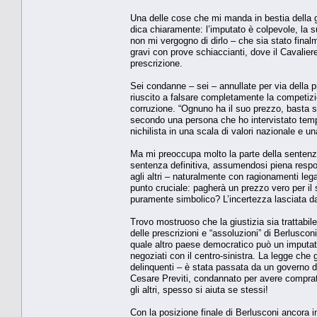
Una delle cose che mi manda in bestia della g
dica chiaramente: l’imputato è colpevole, la 
non mi vergogno di dirlo – che sia stato fina
gravi con prove schiaccianti, dove il Cavaliere
prescrizione.
Sei condanne – sei – annullate per via della p
riuscito a falsare completamente la competizi
corruzione. “Ognuno ha il suo prezzo, basta s
secondo una persona che ho intervistato tempo
nichilista in una scala di valori nazionale e una
Ma mi preoccupa molto la parte della sentenza
sentenza definitiva, assumendosi piena respons
agli altri – naturalmente con ragionamenti leg
punto cruciale: pagherà un prezzo vero per il 
puramente simbolico? L’incertezza lasciata da
Trovo mostruoso che la giustizia sia trattabil
delle prescrizioni e “assoluzioni” di Berlusc
quale altro paese democratico può un imputato
negoziati con il centro-sinistra. La legge che g
delinquenti – è stata passata da un governo di
Cesare Previti, condannato per avere comprato
gli altri, spesso si aiuta se stessi!
Con la posizione finale di Berlusconi ancora in