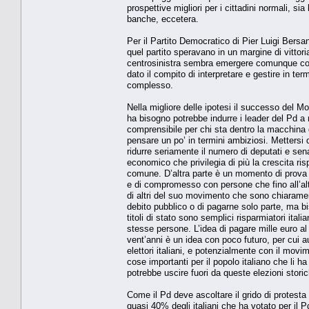
prospettive migliori per i cittadini normali, sia
banche, eccetera.
Per il Partito Democratico di Pier Luigi Bersani
quel partito speravano in un margine di vittor
centrosinistra sembra emergere comunque come 
dato il compito di interpretare e gestire in te
complesso.
Nella migliore delle ipotesi il successo del Mo
ha bisogno potrebbe indurre i leader del Pd a r
comprensibile per chi sta dentro la macchina 
pensare un po’ in termini ambiziosi. Mettersi d
ridurre seriamente il numero di deputati e senato
economico che privilegia di più la crescita ris
comune. D’altra parte è un momento di prova a
e di compromesso con persone che fino all’altr
di altri del suo movimento che sono chiarament
debito pubblico o di pagarne solo parte, ma b
titoli di stato sono semplici risparmiatori italia
stesse persone. L’idea di pagare mille euro al
vent’anni è un idea con poco futuro, per cui 
elettori italiani, e potenzialmente con il movi
cose importanti per il popolo italiano che li 
potrebbe uscire fuori da queste elezioni stori
Come il Pd deve ascoltare il grido di protest
quasi 40% degli italiani che ha votato per il P