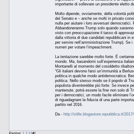
importante di sollevare un presidente eletto da
Molto dipende, ovviamente, della volontà polit
del Senato e – anche se molti in privato con
nulla per aiutare i loro avversari democratici.
Abbandoneranno Trump solo quando saranno con
visto con preoccupazione il tasso di approva
dalla vittoria di due candidati repubblicani in
per servire nell’amministrazione Trump). Se i 
numeri per votare l’impeachment.
La tentazione sarebbe molto forte. È certame
mondo. Ma, basandomi sull’esperienza italiana
Montanelli al momento del cosiddetto ribalto
“Gli italiani devono farsi un’immunità a Berlu
politica in qualche modo antidemocratica: Ber
politica. Nello stesso modo se il popolo di 
populista diventerebbe più forte. Se invece p
mantenute, potrà essere la fine non solo di
per i democratici, un modo facile eliminare l’
di riguadagnare la fiducia di una parte impor
partito nel 2016.
Da -
http://stille.blogautore.repubblica.it/20
Pagine:
1
2
3
[
4
]