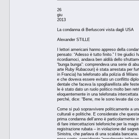
26
giu
2013
La condanna di Berlusconi vista dagli USA
Alexander STILLE
I lettori americani hanno appreso della conda
pensato: “Adesso è tutto finito.” I tre giudici 
ricordiamoci, andava ben aldilà dello sfruttam
“bunga bunga”: comprendeva una serie di abus
arte Ruby Rubacouri) è stata arrestata per furt
in Francia) ha telefonato alla polizia di Mila
e che doveva essere evitato un conflitto diplo
dentale che faceva la spogliarellista alle fes
le è stato dato un ruolo politico molto ben ret
eloquentemente in una telefonata intercettata
perché, dice: “Bene, me le sono levate dai cogl
Come si può sopravvivere politicamente a una c
culturali e politiche. E considerate che quest
prima condanna dell’anno è particolarmente in
di fare intercettazioni telefoniche per la magis
registrazione rubata – in violazione del segret
Sinistra, che parlava di una scalata bancaria.
poco conto, considerate “penalmente irrilevan