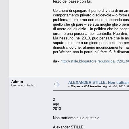
terzo del paese con lui.
Cercherò di spiegare il punto di vista di un 
comportamento privato disdicevole – o forse 
problema morale ma con questo secondo caso, 
quello che gli pare – se sua moglie glielo pe
di avere del giudizio. Un politico che ha paga
errori, è una persona fuori controllo. Può dir
Ma nessuno, nel 2013, può pensare che le mai
saputo resistere a un gioco pericoloso: ha perf
dimostrando che, almeno inconsciamente, ha ri
per Weiner, non lo potrei più fare. Si è dimos
da -
http://stille.blogautore.repubblica.it/201
Admin
ALEXANDER STILLE. Non trattiamo
Utente non iscritto
«
Risposta #54 inserito::
Agosto 04, 2013, 
2
ago
2013
Non trattiamo sulla giustizia
Alexander STILLE