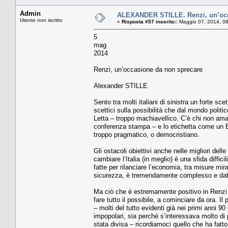
Admin
ALEXANDER STILLE. Renzi, un’occ
Utente non iscritto
«
Risposta #57 inserito::
Maggio 07, 2014, 08
5
mag
2014
Renzi, un’occasione da non sprecare
Alexander STILLE
Sento tra molti italiani di sinistra un forte s
scettici sulla possibilità che dal mondo polit
Letta – troppo machiavellico. C’è chi non ama
conferenza stampa – e lo etichetta come un Be
troppo pragmatico, o democristiano.
Gli ostacoli obiettivi anche nelle migliori de
cambiare l’Italia (in meglio) è una sfida diffici
fatte per rilanciare l’economia, tra misure mira
sicurezza, è tremendamente complesso e date t
Ma ciò che è estremamente positivo in Renzi
fare tutto il possibile, a cominciare da ora. Il 
– molti del tutto evidenti già nei primi anni 
impopolari, sia perché s’interessava molto di 
stata divisa – ricordiamoci quello che ha fa