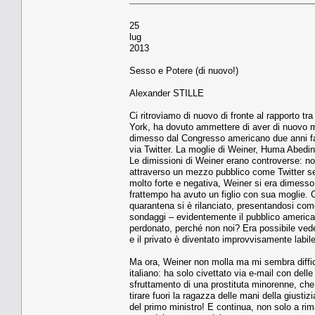
25
lug
2013
Sesso e Potere (di nuovo!)
Alexander STILLE
Ci ritroviamo di nuovo di fronte al rapporto t
York, ha dovuto ammettere di aver di nuovo 
dimesso dal Congresso americano due anni fa
via Twitter. La moglie di Weiner, Huma Abedin, l
Le dimissioni di Weiner erano controverse: n
attraverso un mezzo pubblico come Twitter se
molto forte e negativa, Weiner si era dimesso
frattempo ha avuto un figlio con sua moglie.
quarantena si è rilanciato, presentandosi com
sondaggi – evidentemente il pubblico american
perdonato, perché non noi? Era possibile vedere
e il privato è diventato improvvisamente labile
Ma ora, Weiner non molla ma mi sembra diffici
italiano: ha solo civettato via e-mail con de
sfruttamento di una prostituta minorenne, che 
tirare fuori la ragazza delle mani della giust
del primo ministro! E continua, non solo a ri