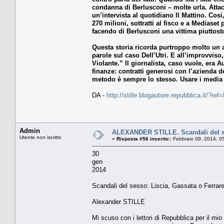
condanna di Berlusconi – molte urla. Atta
un’intervista al quotidiano Il Mattino. Cos
270 milioni, sottratti al fisco e a Mediase
facendo di Berlusconi una vittima piuttost
Questa storia ricorda purtroppo molto un 
parole sul caso Dell’Utri. E all’improvviso
Violante.” Il giornalista, caso vuole, era 
finanze: contratti generosi con l’azienda d
metodo è sempre lo stesso. Usare i media 
DA -
http://stille.blogautore.repubblica.it/?r
Admin
ALEXANDER STILLE. Scandali del ses
Utente non iscritto
«
Risposta #56 inserito::
Febbraio 09, 2014, 0
30
gen
2014
Scandali del sesso: Liscia, Gassata o Ferrare
Alexander STILLE
Mi scuso con i lettori di Repubblica per il m