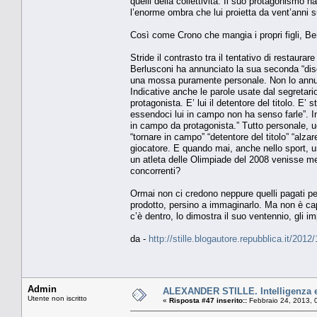
quelli della collettività. Il suo protagonismo
l’enorme ombra che lui proietta da vent’anni su
Così come Crono che mangia i propri figli, Berl
Stride il contrasto tra il tentativo di restaura
Berlusconi ha annunciato la sua seconda “disc
una mossa puramente personale. Non lo annu
Indicative anche le parole usate dal segretar
protagonista. E’ lui il detentore del titolo. E’
essendoci lui in campo non ha senso farle”. In
in campo da protagonista.” Tutto personale, u
“tornare in campo” “detentore del titolo” “alza
giocatore. E quando mai, anche nello sport,
un atleta delle Olimpiade del 2008 venisse me
concorrenti?
Ormai non ci credono neppure quelli pagati pe
prodotto, persino a immaginarlo. Ma non è capac
c’è dentro, lo dimostra il suo ventennio, gli i
da -
http://stille.blogautore.repubblica.it/201
Admin
ALEXANDER STILLE. Intelligenza e 
Utente non iscritto
«
Risposta #47 inserito::
Febbraio 24, 2013, 