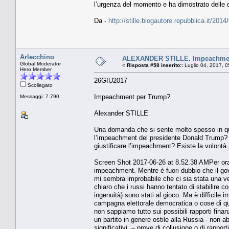
l’urgenza del momento e ha dimostrato delle d
Da -
http://stille.blogautore.repubblica.it/2
Arlecchino
ALEXANDER STILLE. Impeachmen
Global Moderator
«
Risposta #58 inserito::
Luglio 04, 2017, 0
Hero Member
26GIU2017
Scollegato
Impeachment per Trump?
Messaggi: 7.790
Alexander STILLE
Una domanda che si sente molto spesso in qu
l’impeachment del presidente Donald Trump? Ci 
giustificare l’impeachment? Esiste la volontà 
Screen Shot 2017-06-26 at 8.52.38 AMPer ora, 
impeachment. Mentre è fuori dubbio che il gove
mi sembra improbabile che ci sia stata una ver
chiaro che i russi hanno tentato di stabilire c
ingenuità) sono stati al gioco. Ma è difficile
campagna elettorale democratica o cose di que
non sappiamo tutto sui possibili rapporti fin
un partito in genere ostile alla Russia - non 
significativi – prove di collusione o di rappor