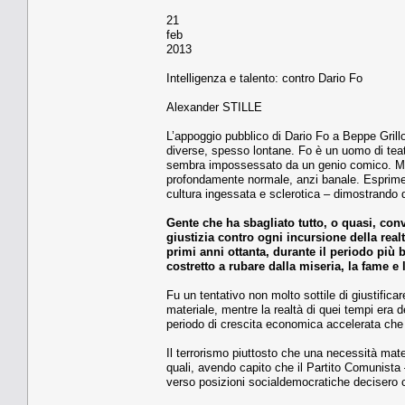
21
feb
2013
Intelligenza e talento: contro Dario Fo
Alexander STILLE
L’appoggio pubblico di Dario Fo a Beppe Grillo
diverse, spesso lontane. Fo è un uomo di teat
sembra impossessato da un genio comico. Ma 
profondamente normale, anzi banale. Esprime 
cultura ingessata e sclerotica – dimostrando 
Gente che ha sbagliato tutto, o quasi, conv
giustizia contro ogni incursione della real
primi anni ottanta, durante il periodo più
costretto a rubare dalla miseria, la fame e 
Fu un tentativo non molto sottile di giustificare
materiale, mentre la realtà di quei tempi era 
periodo di crescita economica accelerata che 
Il terrorismo piuttosto che una necessità mater
quali, avendo capito che il Partito Comunista
verso posizioni socialdemocratiche decisero ch