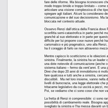
fare delle riforme. Ma bisogna riconoscere che
modo troppo timido e troppo limitato – come 
articolare una visione complessiva di che tipo 
spiegare agli italiani. Alcuni la considerano
comunicazione e del suo decisionismo. Ma la fr
bloccata nel contesto attuale.
Osservo Renzi dall’ottica della Francia dove 
sconfitta semi-catastrofica in parte perché m
granché al suo elettorato e in parte per quest
difficile per lui proporre cose nuove perché h
carismatico e più pragmatico, uno alla Renzi,
ha il coraggio di farlo se non attraverso mezz
Mentre capisco lo scetticismo e le obiezioni a 
sinistra. Finalmente, la sinistra ha un leader
una dote notevole di comunicazione (anche co
sistema italiano – fermo da vent’anni. E una part
Direi che dopo 20 anni di immobilismo è molto
fare qualcosa e tutti anche a sinistra, cercan
discutibili. Ma nel loro insieme, vanno nella dir
livelli di burocrazia, una legge elettorale che
tritacarne legislativo da cui uscirà a pezzi,
Poi, se vediamo che ci sono cose che non v
La fretta di Renzi è comprensibile: ci sono ra
possibilità di cambiamento reale. Bisogna appr
svegliato la sinistra e l’ha messa davanti un 