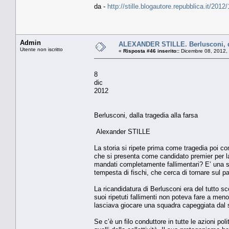
da -
http://stille.blogautore.repubblica.it/2012/
Admin
ALEXANDER STILLE. Berlusconi, dal
Utente non iscritto
«
Risposta #46 inserito::
Dicembre 08, 2012,
8
dic
2012
Berlusconi, dalla tragedia alla farsa
Alexander STILLE
La storia si ripete prima come tragedia poi c
che si presenta come candidato premier per la
mandati completamente fallimentari? E’ una sce
tempesta di fischi, che cerca di tornare sul p
La ricandidatura di Berlusconi era del tutto 
suoi ripetuti fallimenti non poteva fare a men
lasciava giocare una squadra capeggiata dal 
Se c’è un filo conduttore in tutte le azioni po