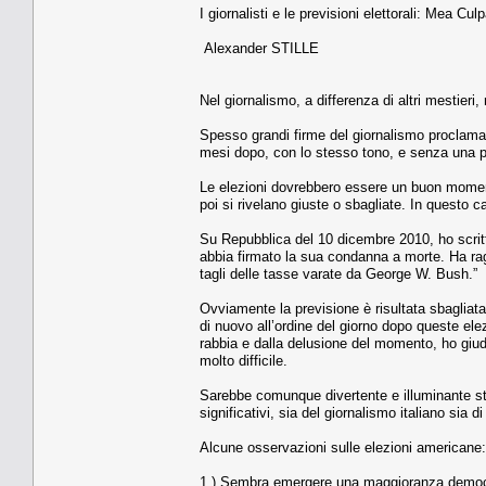
I giornalisti e le previsioni elettorali: Mea Cul
Alexander STILLE
Nel giornalismo, a differenza di altri mestieri,
Spesso grandi firme del giornalismo proclamano
mesi dopo, con lo stesso tono, e senza una pa
Le elezioni dovrebbero essere un buon moment
poi si rivelano giuste o sbagliate. In questo c
Su Repubblica del 10 dicembre 2010, ho scrit
abbia firmato la sua condanna a morte. Ha r
tagli delle tasse varate da George W. Bush.”
Ovviamente la previsione è risultata sbagliata.
di nuovo all’ordine del giorno dopo queste ele
rabbia e dalla delusione del momento, ho giu
molto difficile.
Sarebbe comunque divertente e illuminante sti
significativi, sia del giornalismo italiano sia 
Alcune osservazioni sulle elezioni americane:
1.) Sembra emergere una maggioranza democra