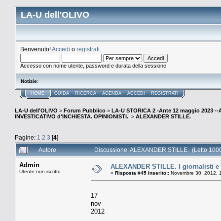
LA-U dell'OLIVO
Benvenuto!
Accedi
o
registrati
.
Accesso con nome utente, password e durata della sessione
Notizie
:
HOME
GUIDA
RICERCA
AGENDA
ACCEDI
REGISTRATI
LA-U dell'OLIVO
>
Forum Pubblico
>
LA-U STORICA 2 -Ante 12 maggio 2023 
INVESTICATIVO d'INCHIESTA. OPINIONISTI.
>
ALEXANDER STILLE.
Pagine:
1
2
3
[
4
]
Autore
Discussione: ALEXANDER STILLE. (Letto 1000
Admin
ALEXANDER STILLE. I giornalisti e l
Utente non iscritto
«
Risposta #45 inserito::
Novembre 30, 2012, 1
17
nov
2012