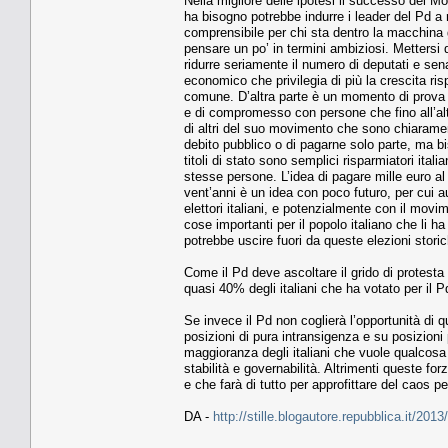
Nella migliore delle ipotesi il successo del Mo
ha bisogno potrebbe indurre i leader del Pd a r
comprensibile per chi sta dentro la macchina 
pensare un po’ in termini ambiziosi. Mettersi d
ridurre seriamente il numero di deputati e senato
economico che privilegia di più la crescita ris
comune. D’altra parte è un momento di prova a
e di compromesso con persone che fino all’altr
di altri del suo movimento che sono chiarament
debito pubblico o di pagarne solo parte, ma b
titoli di stato sono semplici risparmiatori italia
stesse persone. L’idea di pagare mille euro al
vent’anni è un idea con poco futuro, per cui 
elettori italiani, e potenzialmente con il movi
cose importanti per il popolo italiano che li 
potrebbe uscire fuori da queste elezioni stori
Come il Pd deve ascoltare il grido di protest
quasi 40% degli italiani che ha votato per il P
Se invece il Pd non coglierà l’opportunità di
posizioni di pura intransigenza e su posizioni p
maggioranza degli italiani che vuole qualcosa 
stabilità e governabilità. Altrimenti queste f
e che farà di tutto per approfittare del caos p
DA -
http://stille.blogautore.repubblica.it/2013