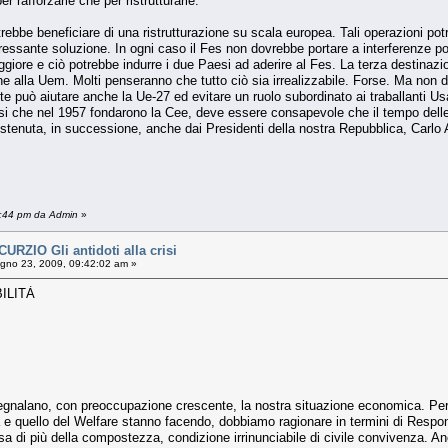
 rafforzarle che per ristrutturarle.
trebbe beneficiare di una ristrutturazione su scala europea. Tali operazioni pot
ssante soluzione. In ogni caso il Fes non dovrebbe portare a interferenze pol
ggiore e ciò potrebbe indurre i due Paesi ad aderire al Fes. La terza destinaz
terne alla Uem. Molti penseranno che tutto ciò sia irrealizzabile. Forse. Ma no
te può aiutare anche la Ue-27 ed evitare un ruolo subordinato ai traballanti U
si che nel 1957 fondarono la Cee, deve essere consapevole che il tempo delle 
stenuta, in successione, anche dai Presidenti della nostra Repubblica, Carlo 
9:44 pm da Admin
»
ZIO Gli antidoti alla crisi
gno 23, 2009, 09:42:02 am »
ILITÀ
egnala­no, con preoc­cupazione crescente, la no­stra situazione economica. Per 
­mia e quello del Welfare stanno facendo, dobbiamo ragionare in termini di Re­
sa di più della com­postezza, condizione irri­nunciabile di civile convi­venza. A