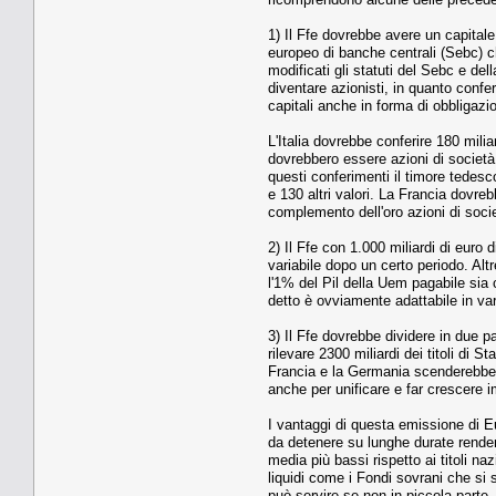
1) Il Ffe dovrebbe avere un capitale
europeo di banche centrali (Sebc) ch
modificati gli statuti del Sebc e de
diventare azionisti, in quanto confer
capitali anche in forma di obbligazio
L'Italia dovrebbe conferire 180 miliar
dovrebbero essere azioni di società
questi conferimenti il timore tedesc
e 130 altri valori. La Francia dovre
complemento dell'oro azioni di socie
2) Il Ffe con 1.000 miliardi di euro
variabile dopo un certo periodo. Altr
l'1% del Pil della Uem pagabile sia c
detto è ovviamente adattabile in va
3) Il Ffe dovrebbe dividere in due p
rilevare 2300 miliardi dei titoli di
Francia e la Germania scenderebbero
anche per unificare e far crescere im
I vantaggi di questa emissione di Eu
da detenere su lunghe durate renden
media più bassi rispetto ai titoli na
liquidi come i Fondi sovrani che si 
può servire se non in piccola parte. 