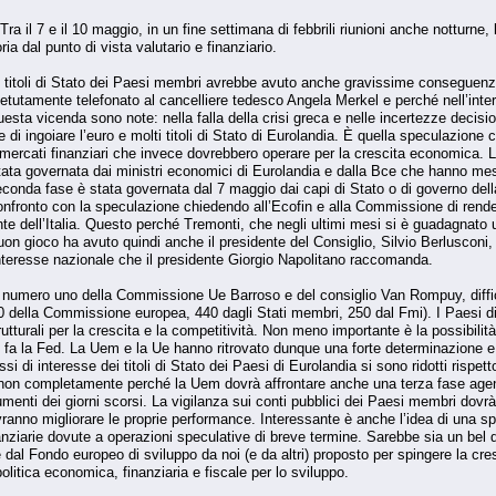
. Tra il 7 e il 10 maggio, in un fine settimana di febbrili riunioni anche nottur
ria dal punto di vista valutario e finanziario.
ei titoli di Stato dei Paesi membri avrebbe avuto anche gravissime conseguen
utamente telefonato al cancelliere tedesco Angela Merkel e perché nell’interva
uesta vicenda sono note: nella falla della crisi greca e nelle incertezze decisi
 di ingoiare l’euro e molti titoli di Stato di Eurolandia. È quella speculazione
ei mercati finanziari che invece dovrebbero operare per la crescita economica.
tata governata dai ministri economici di Eurolandia e dalla Bce che hanno messo
conda fase è stata governata dal 7 maggio dai capi di Stato o di governo della
confronto con la speculazione chiedendo all’Ecofin e alla Commissione di rende
nte dell’Italia. Questo perché Tremonti, che negli ultimi mesi si è guadagnato
n gioco ha avuto quindi anche il presidente del Consiglio, Silvio Berlusconi,
 interesse nazionale che il presidente Giorgio Napolitano raccomanda.
el numero uno della Commissione Ue Barroso e del consiglio Van Rompuy, diffic
o (60 della Commissione europea, 440 dagli Stati membri, 250 dal Fmi). I Paesi 
trutturali per la crescita e la competitività. Non meno importante è la possibilit
a la Fed. La Uem e la Ue hanno ritrovato dunque una forte determinazione e ca
assi di interesse dei titoli di Stato dei Paesi di Eurolandia si sono ridotti risp
 non completamente perché la Uem dovrà affrontare anche una terza fase agendo
menti dei giorni scorsi. La vigilanza sui conti pubblici dei Paesi membri dovr
 dovranno migliorare le proprie performance. Interessante è anche l’idea di una s
nziarie dovute a operazioni speculative di breve termine. Sarebbe sia un bel det
al Fondo europeo di sviluppo da noi (e da altri) proposto per spingere la cresc
olitica economica, finanziaria e fiscale per lo sviluppo.