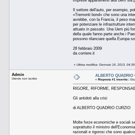
imprese appartenenti alla Uem sia per
Il settore dell'auto, per esempio, po
«Tremonti bond» che sono una intere
avrebbe, con la Francia, il peso ma
per potenziare le infrastrutture in
attuato in passato. Una Uem più for
della quale fanno parte anche i Pae
possono rilanciare quella Europa so
28 febbraio 2009
da corriere.it
«
Ultima modifica: Gennaio 16, 2013, 04:3
Admin
ALBERTO QUADRIO CUR
Utente non iscritto
«
Risposta #1 inserito::
Giu
RIGORE, RIFORME, RESPONSAB
Gli antidoti alla crisi
di ALBERTO QUADRIO CURZIO
Molte forze eco­nomiche e so­ciali s
soprattut­to il ministro dell'Econo
razio­nali e rigorosi che sono qualco