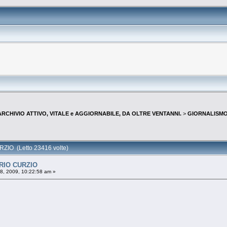
--ARCHIVIO ATTIVO, VITALE e AGGIORNABILE, DA OLTRE VENTANNI.
>
GIORNALISMO 
IO (Letto 23416 volte)
RIO CURZIO
8, 2009, 10:22:58 am »