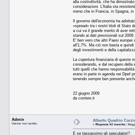
alla costruttività, che ha di­mostra
conside­razioni. L'Italia sta resiste
meno che in Francia, in Spagna, in
Il governo dell'economia ha adottato
«spread» tra i nostri tito­li di Stat
a cui va il grande merito di aver ret
stando ai da­ti previsionali sul 200
E' ben vero che al­tri Paesi europei
all'1,7%. Ma ciò non basta e quin­di t
degli inve­stimenti e della capitaliz
La co­pertura finanziaria di que­ste 
consideran­do, e dal recupero della e
tutti quelli che hanno responsabilità 
erano in parte in agenda nei Dpef pr
tenendo sem­pre ben presente anche 
22 giugno 2009
da corriere.it
Admin
Alberto Quadrio Curzio
Utente non iscritto
«
Risposta #2 inserito::
Maggi
E se tassassimo gli speculatori?