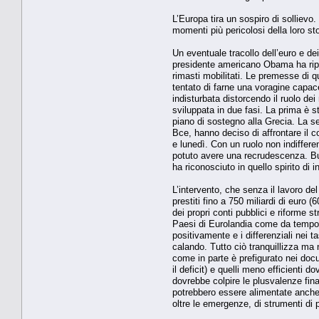
L’Europa tira un sospiro di sollievo
momenti più pericolosi della loro sto
Un eventuale tracollo dell’euro e d
presidente americano Obama ha ripet
rimasti mobilitati. Le premesse di q
tentato di farne una voragine capace
indisturbata distorcendo il ruolo d
sviluppata in due fasi. La prima è s
piano di sostegno alla Grecia. La se
Bce, hanno deciso di affrontare il 
e lunedì. Con un ruolo non indiffere
potuto avere una recrudescenza. Buo
ha riconosciuto in quello spirito di
L’intervento, che senza il lavoro d
prestiti fino a 750 miliardi di eur
dei propri conti pubblici e riforme s
Paesi di Eurolandia come da tempo f
positivamente e i differenziali nei t
calando. Tutto ciò tranquillizza ma
come in parte è prefigurato nei docu
il deficit) e quelli meno efficienti
dovrebbe colpire le plusvalenze fina
potrebbero essere alimentate anche d
oltre le emergenze, di strumenti di p