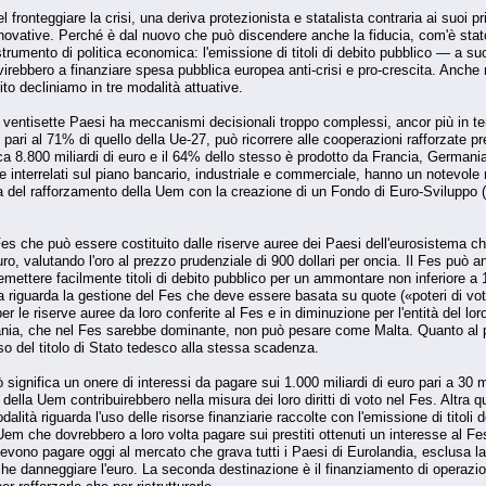
fronteggiare la crisi, una deriva protezionista e statalista contraria ai suoi pr
nnovative. Perché è dal nuovo che può discendere anche la fiducia, com'è stat
rumento di politica economica: l'emissione di titoli di debito pubblico — a su
ebbero a finanziare spesa pubblica europea anti-crisi e pro-crescita. Anche
to decliniamo in tre modalità attuative.
 ventisette Paesi ha meccanismi decisionali troppo complessi, ancor più in tem
pari al 71% di quello della Ue-27, può ricorrere alle cooperazioni rafforzate prev
ca 8.800 miliardi di euro e il 64% dello stesso è prodotto da Francia, Germania
nterrelati sul piano bancario, industriale e commerciale, hanno un notevole ri
a del rafforzamento della Uem con la creazione di un Fondo di Euro-Sviluppo (F
 Fes che può essere costituito dalle riserve auree dei Paesi dell'eurosistema c
uro, valutando l'oro al prezzo prudenziale di 900 dollari per oncia. Il Fes può a
mettere facilmente titoli di debito pubblico per un ammontare non inferiore a 1
 riguarda la gestione del Fes che deve essere basata su quote («poteri di voto
le riserve auree da loro conferite al Fes e in diminuzione per l'entità del lor
ia, che nel Fes sarebbe dominante, non può pesare come Malta. Quanto al paga
sso del titolo di Stato tedesco alla stessa scadenza.
ignifica un onere di interessi da pagare sui 1.000 miliardi di euro pari a 30 mil
della Uem contribuirebbero nella misura dei loro diritti di voto nel Fes. Altra 
lità riguarda l'uso delle risorse finanziarie raccolte con l'emissione di titoli d
 Uem che dovrebbero a loro volta pagare sui prestiti ottenuti un interesse al Fe
 devono pagare oggi al mercato che grava tutti i Paesi di Eurolandia, esclusa la
e danneggiare l'euro. La seconda destinazione è il finanziamento di operazioni 