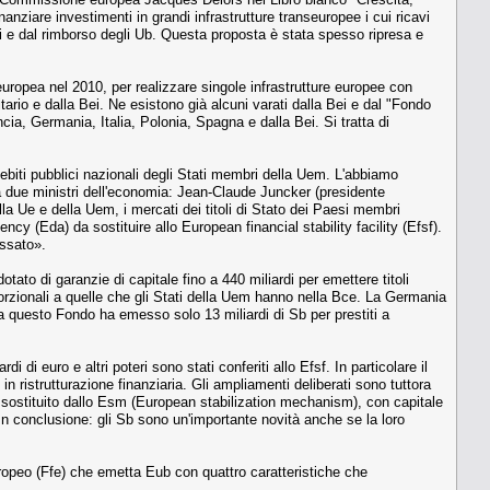
nziare investimenti in grandi infrastrutture transeuropee i cui ricavi
ssi e dal rimborso degli Ub. Questa proposta è stata spesso ripresa e
ropea nel 2010, per realizzare singole infrastrutture europee con
ario e dalla Bei. Ne esistono già alcuni varati dalla Bei e dal "Fondo
ncia, Germania, Italia, Polonia, Spagna e dalla Bei. Si tratta di
debiti pubblici nazionali degli Stati membri della Uem. L'abbiamo
da due ministri dell'economia: Jean-Claude Juncker (presidente
lla Ue e della Uem, i mercati dei titoli di Stato dei Paesi membri
y (Eda) da sostituire allo European financial stability facility (Efsf).
assato».
otato di garanzie di capitale fino a 440 miliardi per emettere titoli
roporzionali a quelle che gli Stati della Uem hanno nella Bce. La Germania
ora questo Fondo ha emesso solo 13 miliardi di Sb per prestiti a
 di euro e altri poteri sono stati conferiti allo Efsf. In particolare il
in ristrutturazione finanziaria. Gli ampliamenti deliberati sono tuttora
sarà sostituito dallo Esm (European stabilization mechanism), con capitale
 In conclusione: gli Sb sono un'importante novità anche se la loro
ropeo (Ffe) che emetta Eub con quattro caratteristiche che