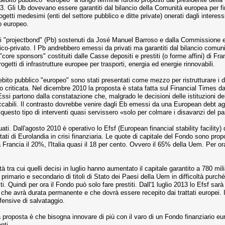
. Gli Ub dovevano essere garantiti dal bilancio della Comunità europea per fina
ogetti medesimi (enti del settore pubblico e ditte private) onerati dagli intere
o europeo.
 i "projectbond" (Pb) sostenuti da José Manuel Barroso e dalla Commissione eu
ico-privato. I Pb andrebbero emessi da privati ma garantiti dal bilancio comunit
ore sponsors" costituiti dalle Casse depositi e prestiti (o forme affini) di Fra
ogetti di infrastrutture europee per trasporti, energia ed energie rinnovabili.
ebito pubblico "europeo" sono stati presentati come mezzo per ristrutturare i 
no criticata. Nel dicembre 2010 la proposta è stata fatta sul Financial Times 
Essi partono dalla constatazione che, malgrado le decisioni delle istituzioni de
ccabili. Il contrasto dovrebbe venire dagli Eb emessi da una European debt agenc
 questo tipo di interventi quasi servissero «solo per colmare i disavanzi del p
ati. Dall'agosto 2010 è operativo lo Efsf (European financial stability facility) d
 Stati di Eurolandia in crisi finanziaria. Le quote di capitale del Fondo sono p
a Francia il 20%, l'Italia quasi il 18 per cento. Ovvero il 65% della Uem. Per 
tra cui quelli decisi in luglio hanno aumentato il capitale garantito a 780 miliardi
imario e secondario di titoli di Stato dei Paesi della Uem in difficoltà purché 
isti. Quindi per ora il Fondo può solo fare prestiti. Dall'1 luglio 2013 lo Efsf 
o, che avrà durata permanente e che dovrà essere recepito dai trattati europei.
ifensive di salvataggio.
proposta è che bisogna innovare di più con il varo di un Fondo finanziario eu
nti.