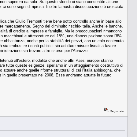
 che non supererà da sola. Su questo sfondo ci siano consentite alcune
oi ci sono segni di ripresa. Inoltre la nostra disoccupa­zione è cresciuta
blica che Giulio Tremonti tiene bene sotto controllo anche in base al­lo
ndere marcata­mente. Segno del diminui­to rischio-Italia. Anche le banche,
ali­tà di credito a imprese e fa­miglie. Ma le preoccupazio­ni rimangono
i in mac­chinari e attrezzature del 18%, una disoccupazione so­pra l'8%.
re abbastan­za, anche per la stabilità dei prezzi, con un calo con­tenuto
 sia irrobustire i conti pubblici sia adottare misu­re fiscali a favore
i­nistrazione sia trovare altre risorse per l'Abruzzo.
detenuti all'estero, moda­lità che anche altri Paesi eu­ropei stanno
sfare tutte queste esigenze, spe­riamo in un atteggiamento costruttivo di
o attuare anche quelle ri­forme strutturali di cui l'Ita­lia abbisogna, che
 in quello presentato nel 2008. Esse andranno attua­te in futuro
Registrato