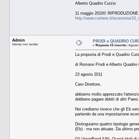
Alberto Quadrio Curzio
11 maggio 2010© RIPRODUZION
http://www.corriere.it/economia/10
Admin
PRODI e QUADRIO CURZI
Utente non iscritto
«
Risposta #3 inserito::
Agosto 
La proposta di Prodi e Quadrio Cur
di Romano Prodi e Alberto Quadrio 
23 agosto 2011
Caro Direttore,
abbiamo molto apprezzato l'attenzio
debbano pagare debiti di altri Paesi
Noi crediamo invece che gli Eb serva
partendo da una impostazione econom
Distinguiamo quattro tipologie gene
(Eb) - ma non attuate. Da ultimo p
Gli UnionBond (Ub). Questi titoli d