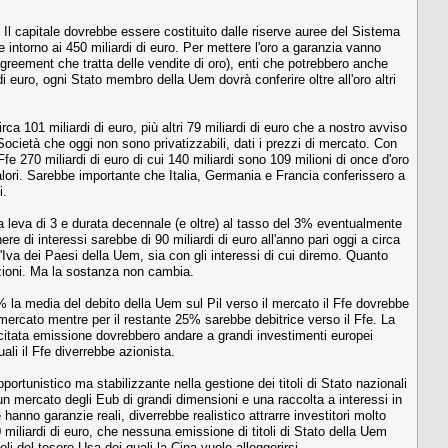
. Il capitale dovrebbe essere costituito dalle riserve auree del Sistema
intorno ai 450 miliardi di euro. Per mettere l'oro a garanzia vanno
agreement che tratta delle vendite di oro), enti che potrebbero anche
di euro, ogni Stato membro della Uem dovrà conferire oltre all'oro altri
irca 101 miliardi di euro, più altri 79 miliardi di euro che a nostro avviso
cietà che oggi non sono privatizzabili, dati i prezzi di mercato. Con
fe 270 miliardi di euro di cui 140 miliardi sono 109 milioni di once d'oro
 valori. Sarebbe importante che Italia, Germania e Francia conferissero a
i.
na leva di 3 e durata decennale (e oltre) al tasso del 3% eventualmente
re di interessi sarebbe di 90 miliardi di euro all'anno pari oggi a circa
ll'Iva dei Paesi della Uem, sia con gli interessi di cui diremo. Quanto
azioni. Ma la sostanza non cambia.
60% la media del debito della Uem sul Pil verso il mercato il Ffe dovrebbe
l mercato mentre per il restante 25% sarebbe debitrice verso il Ffe. La
a citata emissione dovrebbero andare a grandi investimenti europei
ali il Ffe diverrebbe azionista.
rtunistico ma stabilizzante nella gestione dei titoli di Stato nazionali
n mercato degli Eub di grandi dimensioni e una raccolta a interessi in
 hanno garanzie reali, diverrebbe realistico attrarre investitori molto
0 miliardi di euro, che nessuna emissione di titoli di Stato della Uem
li del tesoro Usa dei quali la Cina vuole alleggerirsi.