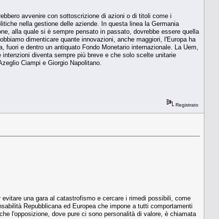
rebbero avvenire con sottoscrizione di azioni o di titoli come i
itiche nella gestione delle aziende. In questa linea la Germania
ione, alla quale si è sempre pensato in passato, dovrebbe essere quella
n dobbiamo dimenticare quante innovazioni, anche maggiori, l'Europa ha
sa, fuori e dentro un antiquato Fondo Monetario internazionale. La Uem,
intenzioni diventa sempre più breve e che solo scelte unitarie
Azeglio Ciampi e Giorgio Napolitano.
Registrato
evitare una gara al cata­strofismo e cercare i rime­di possibili, come
sponsabilità Repubblicana ed Europea che impone a tutti comportamenti
nche l'opposizio­ne, dove pure ci sono perso­nalità di valore, è chiamata