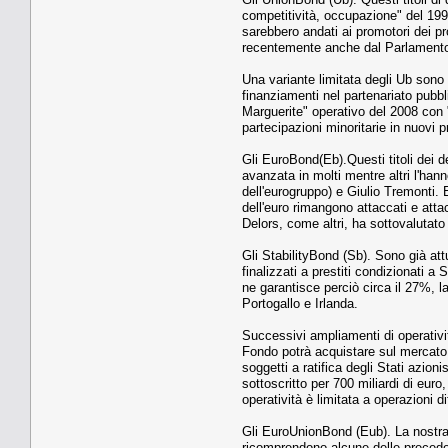
competitività, occupazione" del 1993
sarebbero andati ai promotori dei pr
recentemente anche dal Parlament
Una variante limitata degli Ub sono
finanziamenti nel partenariato pubbl
Marguerite" operativo del 2008 con "c
partecipazioni minoritarie in nuovi pr
Gli EuroBond(Eb).Questi titoli dei d
avanzata in molti mentre altri l'han
dell'eurogruppo) e Giulio Tremonti. 
dell'euro rimangono attaccati e atta
Delors, come altri, ha sottovalutato
Gli StabilityBond (Sb). Sono già attu
finalizzati a prestiti condizionati a
ne garantisce perciò circa il 27%, l
Portogallo e Irlanda.
Successivi ampliamenti di operatività 
Fondo potrà acquistare sul mercato pr
soggetti a ratifica degli Stati azion
sottoscritto per 700 miliardi di eur
operatività è limitata a operazioni d
Gli EuroUnionBond (Eub). La nostra 
ricomprendono alcune delle precede