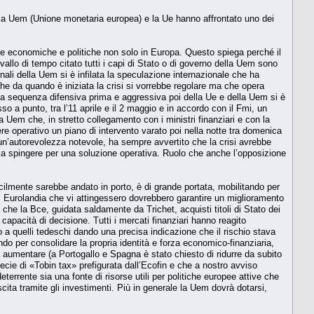
ne, la Uem (Unione monetaria europea) e la Ue hanno affrontato uno dei
ze economiche e politiche non solo in Europa. Questo spiega perché il
llo di tempo citato tutti i capi di Stato o di governo della Uem sono
onali della Uem si è infilata la speculazione internazionale che ha
 che da quando è iniziata la crisi si vorrebbe regolare ma che opera
 La sequenza difensiva prima e aggressiva poi della Ue e della Uem si è
 a punto, tra l’11 aprile e il 2 maggio e in accordo con il Fmi, un
 Uem che, in stretto collegamento con i ministri finanziari e con la
re operativo un piano di intervento varato poi nella notte tra domenica
 un’autorevolezza notevole, ha sempre avvertito che la crisi avrebbe
 a spingere per una soluzione operativa. Ruolo che anche l’opposizione
ilmente sarebbe andato in porto, è di grande portata, mobilitando per
di Eurolandia che vi attingessero dovrebbero garantire un miglioramento
à che la Bce, guidata saldamente da Trichet, acquisti titoli di Stato dei
pacità di decisione. Tutti i mercati finanziari hanno reagito
etto a quelli tedeschi dando una precisa indicazione che il rischio stava
 per consolidare la propria identità e forza economico-finanziaria,
à aumentare (a Portogallo e Spagna è stato chiesto di ridurre da subito
pecie di «Tobin tax» prefigurata dall’Ecofin e che a nostro avviso
errente sia una fonte di risorse utili per politiche europee attive che
ita tramite gli investimenti. Più in generale la Uem dovrà dotarsi,