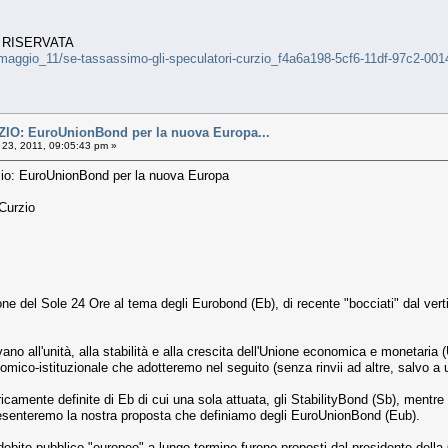
E RISERVATA
_maggio_11/se-tassassimo-gli-speculatori-curzio_f4a6a198-5cf6-11df-97c2-00
O: EuroUnionBond per la nuova Europa...
23, 2011, 09:05:43 pm »
zio: EuroUnionBond per la nuova Europa
Curzio
ne del Sole 24 Ore al tema degli Eurobond (Eb), di recente "bocciati" dal ve
.
no all'unità, alla stabilità e alla crescita dell'Unione economica e monetaria 
ico-istituzionale che adotteremo nel seguito (senza rinvii ad altre, salvo a 
ricamente definite di Eb di cui una sola attuata, gli StabilityBond (Sb), men
resenteremo la nostra proposta che definiamo degli EuroUnionBond (Eub).
i debito pubblico "europeo" a lungo termine furono proposti dal presidente de