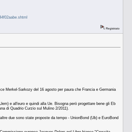
144f02aabe.shtml
Registrato
rtice Merkel-Sarkozy del 16 agosto per paura che Francia e Germania
(Uem) e all'euro e quindi alla Ue. Bisogna però progettare bene gli Eb
una di Quadrio Curzio sul Mulino 2/2011).
tre altre due sono state proposte da tempo - UnionBond (Ub) e EuroBond
lla Commissione europea Jacques Delors nel Libro bianco "Crescita,