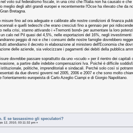
to nel voto sul fede­ralismo fiscale, in una crisi che l'Italia non ha causato e
n­do meglio degli altri grandi europei e recentemente l'Ocse ha rilevato che da n
 Gran Bretagna.
 misure fino ad ora adeguate e calibrate al­le nostre condizioni di fi­nanza pub
o decennali e quel­li tedeschi che erano cre­sciuti fino a gennaio per poi ridisce
to nella crisi, stanno attivando i «Tremonti bond» per au­mentare la loro potenzi
9: un calo nel Pil quasi del 4,5%, nelle esportazioni del 16%, negli investiment
 andranno peggio di noi e che i consu­mi delle nostre famiglie do­vrebbero regge
utti attendiamo il decre­to in elaborazione al mini­stero dell'Economia che do­vrà
za­zione delle aziende, sia ve­locizzare i pagamenti dei debiti della pubblica amm
misure dovrebbe passa­re soprattutto da uno «scu­do » per il rientro dei capita­li 
va­sione, a partire dalle indebi­te compensazioni Iva. Poi­ché è difficile soddi
istituzionale, politiche, im­prenditoriali e sindacali. Perché solo così si potran­n
esentati da due diversi governi nel 2005, 2006 e 2007 e che sono molto chia­re
l'orientamento europeista di Carlo Azeglio Ciampi e di Giorgio Napolitano.
. E se tassassimo gli speculatori?
o 12, 2010, 03:11:32 pm »