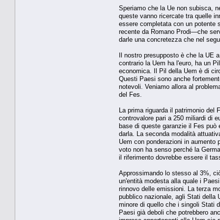
Speriamo che la Ue non subisca, nel 
queste vanno ricercate tra quelle i
essere completata con un potente st
recente da Romano Prodi—che servir
darle una concretezza che nel segui
Il nostro presupposto è che la UE a
contrario la Uem ha l'euro, ha un Pil 
economica. Il Pil della Uem è di cir
Questi Paesi sono anche fortemente i
notevoli. Veniamo allora al problem
del Fes.
La prima riguarda il patrimonio del
controvalore pari a 250 miliardi di e
base di queste garanzie il Fes può e
darla. La seconda modalità attuativa
Uem con ponderazioni in aumento per 
voto non ha senso perché la German
il riferimento dovrebbe essere il ta
Approssimando lo stesso al 3%, ciò s
un'entità modesta alla quale i Paesi 
rinnovo delle emissioni. La terza moda
pubblico nazionale, agli Stati della
minore di quello che i singoli Stati
Paesi già deboli che potrebbero anch