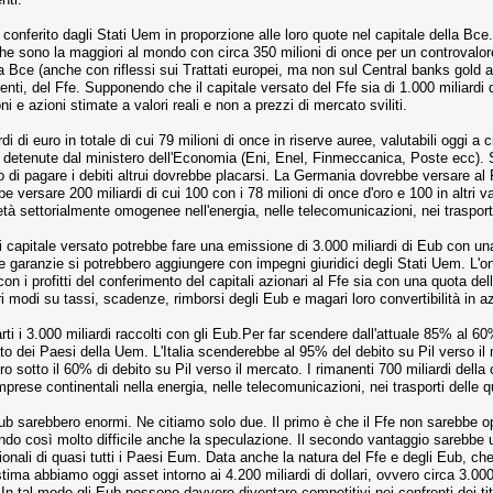
 conferito dagli Stati Uem in proporzione alle loro quote nel capitale della Bce
e sono la maggiori al mondo con circa 350 milioni di once per un controvalore 
lla Bce (anche con riflessi sui Trattati europei, ma non sul Central banks gold 
enti, del Ffe. Supponendo che il capitale versato del Ffe sia di 1.000 miliardi 
ni e azioni stimate a valori reali e non a prezzi di mercato sviliti.
di di euro in totale di cui 79 milioni di once in riserve auree, valutabili oggi a c
 detenute dal ministero dell'Economia (Eni, Enel, Finmeccanica, Poste ecc). So
o di pagare i debiti altrui dovrebbe placarsi. La Germania dovrebbe versare al F
bbe versare 200 miliardi di cui 100 con i 78 milioni di once d'oro e 100 in altri
tà settorialmente omogenee nell'energia, nelle telecomunicazioni, nei trasport
 di capitale versato potrebbe fare una emissione di 3.000 miliardi di Eub con u
e garanzie si potrebbero aggiungere con impegni giuridici degli Stati Uem. L'one
on i profitti del conferimento del capitali azionari al Ffe sia con una quota de
ri modi su tassi, scadenze, rimborsi degli Eub e magari loro convertibilità in 
arti i 3.000 miliardi raccolti con gli Eub.Per far scendere dall'attuale 85% al 
 Stato dei Paesi della Uem. L'Italia scenderebbe al 95% del debito su Pil verso i
 sotto il 60% di debito su Pil verso il mercato. I rimanenti 700 miliardi dell
prese continentali nella energia, nelle telecomunicazioni, nei trasporti delle qu
b sarebbero enormi. Ne citiamo solo due. Il primo è che il Ffe non sarebbe oppo
do così molto difficile anche la speculazione. Il secondo vantaggio sarebbe u
zionali di quasi tutti i Paesi Eum. Data anche la natura del Ffe e degli Eub, che
stima abbiamo oggi asset intorno ai 4.200 miliardi di dollari, ovvero circa 3.00
In tal modo gli Eub possono davvero diventare competitivi nei confronti dei tito