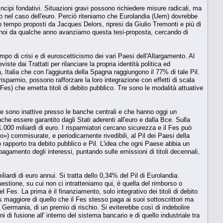
incipi fondativi. Situazioni gravi possono richiedere misure radicali, ma
o nel caso dell'euro. Perciò riteniamo che Eurolandia (Uem) dovrebbe
o tempo proposti da Jacques Delors, ripresi da Giulio Tremonti e più di
 noi da qualche anno avanziamo questa tesi-proposta, cercando di
po di crisi e di euroscetticismo dei vari Paesi dell'Allargamento. Al
iste dai Trattati per rilanciare la propria identità politica ed
, Italia che con l'aggiunta della Spagna raggiungono il 77% di tale Pil.
sparmio, possono rafforzare la loro integrazione con effetti di scala
es) che emetta titoli di debito pubblico. Tre sono le modalità attuative
he sono inattive presso le banche centrali e che hanno oggi un
nche essere garantito dagli Stati aderenti all'euro e dalla Bce. Sulla
.000 miliardi di euro. I risparmiatori cercano sicurezza e il Fes può
») commisurate, e periodicamente rivedibili, al Pil dei Paesi della
o rapporto tra debito pubblico e Pil. L'idea che ogni Paese abbia un
mento degli interessi, puntando sulle emissioni di titoli decennali,
iardi di euro annui. Si tratta dello 0,34% del Pil di Eurolandia:
questione, su cui non ci intratteniamo qui, è quella del rimborso o
el Fes. La prima è il finanziamento, solo integrativo dei titoli di debito
s maggiore di quello che il Fes stesso paga ai suoi sottoscrittori ma
 Germania, di un premio di rischio. Si eviterebbe così di indebolire
di fusione all' interno del sistema bancario e di quello industriale tra