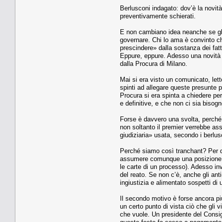
Berlusconi indagato: dov’è la novità
preventivamente schierati.
E non cambiano idea neanche se gli 
governare. Chi lo ama è convinto che
prescindere» dalla sostanza dei fat
Eppure, eppure. Adesso una novità s
dalla Procura di Milano.
Mai si era visto un comunicato, letto
spinti ad allegare queste presunte p
Procura si era spinta a chiedere per
e definitive, e che non ci sia bisogno
Forse è davvero una svolta, perché 
non soltanto il premier verrebbe as
giudiziaria» usata, secondo i berlus
Perché siamo così tranchant? Per due
assumere comunque una posizione col
le carte di un processo). Adesso inv
del reato. Se non c’è, anche gli a
ingiustizia e alimentato sospetti di
Il secondo motivo è forse ancora più
un certo punto di vista ciò che gli 
che vuole. Un presidente del Consigl