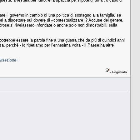
este, arrestata per furto, e la spaccia per nipote di un altro capo di
are il governo in cambio di una politica di sostegno alla famiglia, se
ori a discettare sul dovere di «contestualizzare»? Accuse del genere,
rose si rivelassero infondate o anche solo non dimostrabili, sulla
potrebbe essere la parola fine a una guerra che da più di quindici anni
za, perché - lo ripetiamo per l’ennesima volta - il Paese ha altre
=&sezione=
Registrato