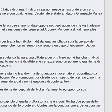
 fatica di prima. In alcuni casi non riesce a nascondere un certo
che se e con qualche ma. L’editoriale è stato affidato a Giampaolo Pansa
se le accuse siano fondate oppure no, però aggiunge che «già adesso il
ella residenza del premier ad Arcore». Poi quella di «almeno altre
per tirarla fuori (Ruby, ndr) dai guai annulla da sola la privacy del
premier che non mi sembra consono a un capo di governo». Da qui il
 si spalanca la via a una dittatura dei pm. Però non è tranchant («Può
uanto meno c’è dibattito e le certezze sono un po’ meno granitiche di
ccato?».
he le stanno tirando», ha detto ancora il governatore. Soprattutto da
 buono. Però Formigoni, pur chiedendo il rispetto della privacy, non ha
a venendo a galla non è qualcosa di confortante».
residente dei deputati del Pdl al Parlamento europeo. La sua
pitolo di quella brutta storia che è il conflitto tra due poteri dello
abusando del loro potere». Contestare la concussione a Berlusconi per