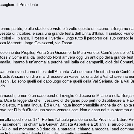
ccogliere il Presidente
 primo partito, e allo stadio s’è visto più volte questo striscione: «Bergamo n
estita di tricolore, e sarà una grande festa dell’Unità d’Italia. Il sindaco Fran
 colori - il bianco, il rosso e il verde - lungo tutto il percorso del suo corte
zza Matteotti, largo Gavazzeni, via Tasso.
le colonne dei Propilei, Porta San Giacomo, le Mura venete. Com’è possibile? D
ssi? Come mai dal profondo Nord arriverà oggi un anticipo della grande festa
alia. Intanto è un’anomalia perché nell’Italia dei campanili, cioè dei Comuni
mente rivendicano i tifosi dell’Atalanta. Ad esempio. Un cittadino di Cantù o
sto Arsizio non dirà mai di essere un varesino, una della Val Chiavenna non di
schi. Lo sono quelli del capoluogo come quelli della Val Seriana, della Val Br
rio.
gamaschi, e non è un caso perché Treviglio è diocesi di Milano e nella Berga
ità. Dice la leggenda che il vescovo di Bergamo può perfino disobbedire al Papa
n dialetto, ma una lingua. Ed è una lingua incomprensibile anche da chi abit
rva per l’Unità d’Italia una sacra venerazione. Non a caso nel suo stemma è sc
ini alla spedizione: 174. Perfino l’attuale presidente della Provincia, Ettore 
i ascendenti: si chiamava Giovan Battista Asperti e a 18 anni si arruolò con i 
Nullo, nel momento più duro della battaglia, chiamò a raccolta i suoi compae
on la baionetta sfidando i fucili dell’esercito borbonico.