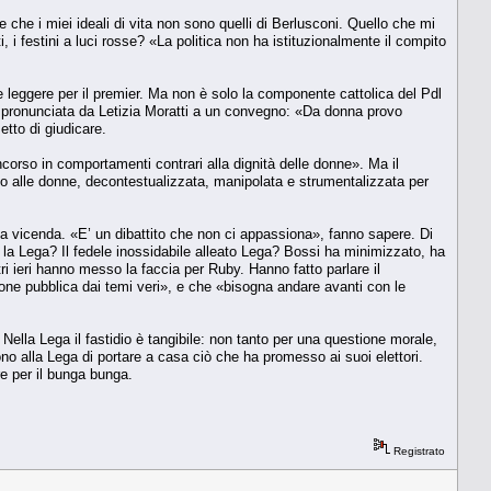
che i miei ideali di vita non sono quelli di Berlusconi. Quello che mi
i festini a luci rosse? «La politica non ha istituzionalmente il compito
 leggere per il premier. Ma non è solo la componente cattolica del Pdl
e pronunciata da Letizia Moratti a un convegno: «Da donna provo
tto di giudicare.
corso in comportamenti contrari alla dignità delle donne». Ma il
ato alle donne, decontestualizzata, manipolata e strumentalizzata per
esta vicenda. «E’ un dibattito che non ci appassiona», fanno sapere. Di
E la Lega? Il fedele inossidabile alleato Lega? Bossi ha minimizzato, ha
tri ieri hanno messo la faccia per Ruby. Hanno fatto parlare il
one pubblica dai temi veri», e che «bisogna andare avanti con le
 Nella Lega il fastidio è tangibile: non tanto per una questione morale,
no alla Lega di portare a casa ciò che ha promesso ai suoi elettori.
e per il bunga bunga.
Registrato