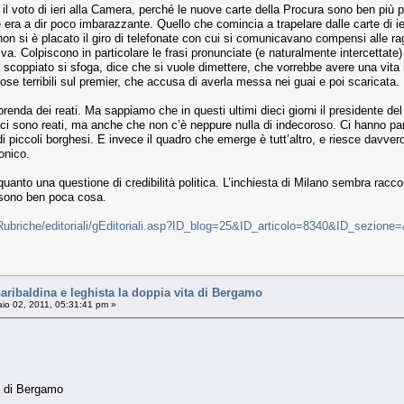
r il voto di ieri alla Camera, perché le nuove carte della Procura sono ben più 
e era a dir poco imbarazzante. Quello che comincia a trapelare dalle carte di ie
non si è placato il giro di telefonate con cui si comunicavano compensi alle r
siva. Colpiscono in particolare le frasi pronunciate (e naturalmente intercettate
scoppiato si sfoga, dice che si vuole dimettere, che vorrebbe avere una vita n
cose terribili sul premier, che accusa di averla messa nei guai e poi scaricata.
da dei reati. Ma sappiamo che in questi ultimi dieci giorni il presidente del Co
 sono reati, ma anche che non c’è neppure nulla di indecoroso. Ci hanno parlato
piccoli borghesi. E invece il quadro che emerge è tutt’altro, e riesce davvero di
fonico.
nto una questione di credibilità politica. L’inchiesta di Milano sembra raccontar
 sono ben poca cosa.
Rubriche/editoriali/gEditoriali.asp?ID_blog=25&ID_articolo=8340&ID_sezione
baldina e leghista la doppia vita di Bergamo
io 02, 2011, 05:31:41 pm »
ta di Bergamo