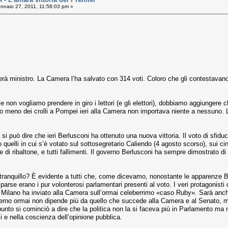
naio 27, 2011, 11:58:03 pm »
erà ministro. La Camera l’ha salvato con 314 voti. Coloro che gli contestavano l
se non vogliamo prendere in giro i lettori (e gli elettori), dobbiamo aggiungere
o meno dei crolli a Pompei ieri alla Camera non importava niente a nessuno. L’
si può dire che ieri Berlusconi ha ottenuto una nuova vittoria. Il voto di sfidu
opo quelli in cui s’è votato sul sottosegretario Caliendo (4 agosto scorso), sui
ve di ribaltone, e tutti fallimenti. Il governo Berlusconi ha sempre dimostrato 
ranquillo? È evidente a tutti che, come dicevamo, nonostante le apparenze Bond
 erano i pur volonterosi parlamentari presenti al voto. I veri protagonisti del
Milano ha inviato alla Camera sull’ormai celeberrimo «caso Ruby». Sarà anche
governo ormai non dipende più da quello che succede alla Camera e al Senato, ma
nto si cominciò a dire che la politica non la si faceva più in Parlamento ma ne
ali e nella coscienza dell’opinione pubblica.