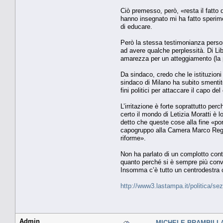
Ciò premesso, però, «resta il fatto 
hanno insegnato mi ha fatto sperimen
di educare.
Però la stessa testimonianza person
ad avere qualche perplessità. Di Li
amarezza per un atteggiamento (la p
Da sindaco, credo che le istituzion
sindaco di Milano ha subito smentit
fini politici per attaccare il capo d
L’irritazione è forte soprattutto pe
certo il mondo di Letizia Moratti è 
detto che queste cose alla fine «por
capogruppo alla Camera Marco Reguzz
riforme».
Non ha parlato di un complotto contr
quanto perché si è sempre più convin
Insomma c’è tutto un centrodestra c
http://www3.lastampa.it/politica/sez
Admin
MICHELE BRAMBILLA - 