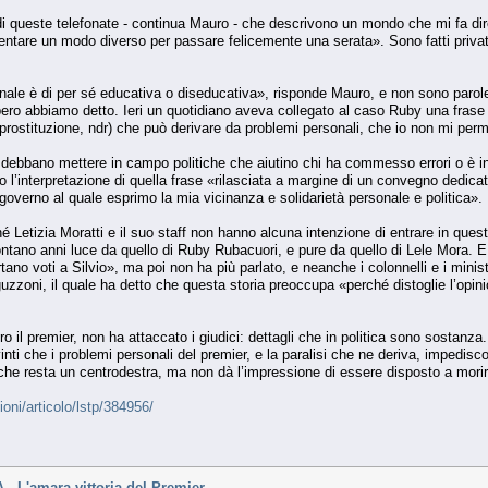
di queste telefonate - continua Mauro - che descrivono un mondo che mi fa dire 
tare un modo diverso per passare felicemente una serata». Sono fatti privati, 
ale è di per sé educativa o diseducativa», risponde Mauro, e non sono parole
bero abbiamo detto. Ieri un quotidiano aveva collegato al caso Ruby una fras
rostituzione, ndr) che può derivare da problemi personali, che io non mi perme
i debbano mettere in campo politiche che aiutino chi ha commesso errori o è in
o l’interpretazione di quella frase «rilasciata a margine di un convegno dedic
el governo al quale esprimo la mia vicinanza e solidarietà personale e politica».
rché Letizia Moratti e il suo staff non hanno alcuna intenzione di entrare in qu
lontano anni luce da quello di Ruby Rubacuori, e pure da quello di Lele Mora. 
tano voti a Silvio», ma poi non ha più parlato, e neanche i colonnelli e i minis
oni, il quale ha detto che questa storia preoccupa «perché distoglie l’opini
o il premier, non ha attaccato i giudici: dettagli che in politica sono sostanza.
ti che i problemi personali del premier, e la paralisi che ne deriva, impedisco
he resta un centrodestra, ma non dà l’impressione di essere disposto a morir
ioni/articolo/lstp/384956/
L'amara vittoria del Premier