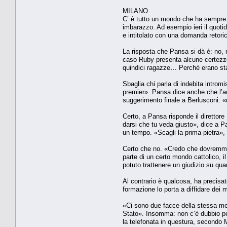
MILANO
C’ è tutto un mondo che ha sempre d
imbarazzo. Ad esempio ieri il quoti
e intitolato con una domanda retor
La risposta che Pansa si dà è: no,
caso Ruby presenta alcune certezze 
quindici ragazze… Perché erano stat
Sbaglia chi parla di indebita intromi
premier». Pansa dice anche che l’a
suggerimento finale a Berlusconi: «que
Certo, a Pansa risponde il direttore
darsi che tu veda giusto», dice a P
un tempo. «Scagli la prima pietra»
Certo che no. «Credo che dovremmo ri
parte di un certo mondo cattolico, i
potuto trattenere un giudizio su qu
Al contrario è qualcosa, ha precisa
formazione lo porta a diffidare dei m
«Ci sono due facce della stessa meda
Stato». Insomma: non c’è dubbio per
la telefonata in questura, secondo