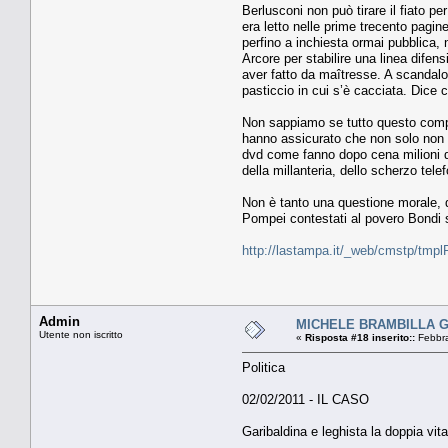
Berlusconi non può tirare il fiato pe
era letto nelle prime trecento pagin
perfino a inchiesta ormai pubblica, 
Arcore per stabilire una linea difen
aver fatto da maîtresse. A scandalo 
pasticcio in cui s’è cacciata. Dice 
Non sappiamo se tutto questo compren
hanno assicurato che non solo non ci
dvd come fanno dopo cena milioni di 
della millanteria, dello scherzo tele
Non è tanto una questione morale, qua
Pompei contestati al povero Bondi
http://lastampa.it/_web/cmstp/tmpl
Admin
MICHELE BRAMBILLA Gari
Utente non iscritto
«
Risposta #18 inserito::
Febbra
Politica
02/02/2011 - IL CASO
Garibaldina e leghista la doppia vi