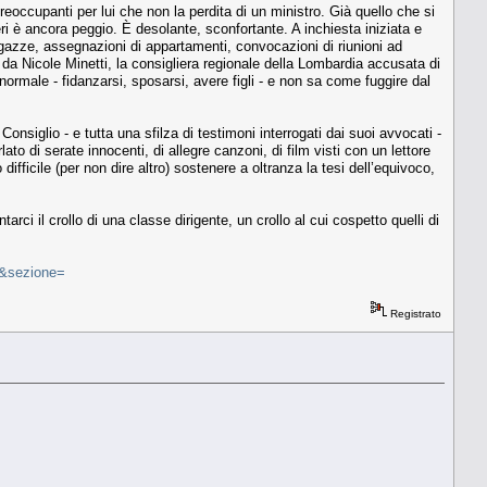
preoccupanti per lui che non la perdita di un ministro. Già quello che si
ri è ancora peggio. È desolante, sconfortante. A inchiesta iniziata e
agazze, assegnazioni di appartamenti, convocazioni di riunioni ad
) da Nicole Minetti, la consigliera regionale della Lombardia accusata di
ormale - fidanzarsi, sposarsi, avere figli - e non sa come fuggire dal
nsiglio - e tutta una sfilza di testimoni interrogati dai suoi avvocati -
 di serate innocenti, di allegre canzoni, di film visti con un lettore
fficile (per non dire altro) sostenere a oltranza la tesi dell’equivoco,
ci il crollo di una classe dirigente, un crollo al cui cospetto quelli di
=&sezione=
Registrato