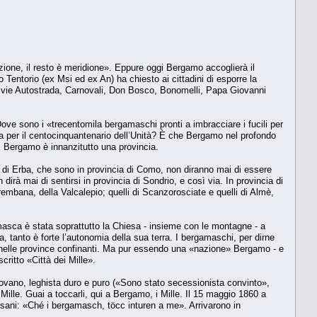
azione, il resto è meridione». Eppure oggi Bergamo accoglierà il
co Tentorio (ex Msi ed ex An) ha chiesto ai cittadini di esporre la
o: le vie Autostrada, Carnovali, Don Bosco, Bonomelli, Papa Giovanni
ove sono i «trecentomila bergamaschi pronti a imbracciare i fucili per
 per il centocinquantenario dell’Unità? È che Bergamo nel profondo
, Bergamo è innanzitutto una provincia.
 di Erba, che sono in provincia di Como, non diranno mai di essere
rà mai di sentirsi in provincia di Sondrio, e così via. In provincia di
embana, della Valcalepio; quelli di Scanzorosciate e quelli di Almè,
masca è stata soprattutto la Chiesa - insieme con le montagne - a
, tanto è forte l’autonomia della sua terra. I bergamaschi, per dirne
a nelle province confinanti. Ma pur essendo una «nazione» Bergamo - e
ritto «Città dei Mille».
Pirovano, leghista duro e puro («Sono stato secessionista convinto»,
Mille. Guai a toccarli, qui a Bergamo, i Mille. Il 15 maggio 1860 a
sani: «Ché i bergamasch, töcc inturen a me». Arrivarono in