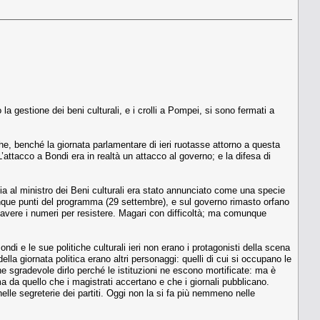
a gestione dei beni culturali, e i crolli a Pompei, si sono fermati a
 che, benché la giornata parlamentare di ieri ruotasse attorno a questa
attacco a Bondi era in realtà un attacco al governo; e la difesa di
cia al ministro dei Beni culturali era stato annunciato come una specie
 cinque punti del programma (29 settembre), e sul governo rimasto orfano
di avere i numeri per resistere. Magari con difficoltà; ma comunque
i e le sue politiche culturali ieri non erano i protagonisti della scena
la giornata politica erano altri personaggi: quelli di cui si occupano le
 sgradevole dirlo perché le istituzioni ne escono mortificate: ma è
 da quello che i magistrati accertano e che i giornali pubblicano.
lle segreterie dei partiti. Oggi non la si fa più nemmeno nelle