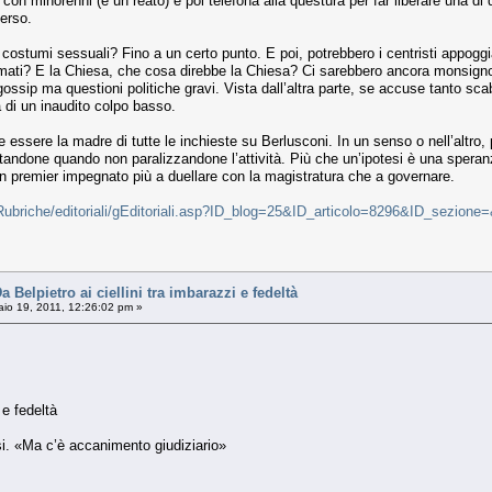
n minorenni (è un reato) e poi telefona alla questura per far liberare una di qu
verso.
ti costumi sessuali? Fino a un certo punto. E poi, potrebbero i centristi appoggi
 filmati? E la Chiesa, che cosa direbbe la Chiesa? Ci sarebbero ancora monsign
ssip ma questioni politiche gravi. Vista dall’altra parte, se accuse tanto scab
 di un inaudito colpo basso.
essere la madre di tutte le inchieste su Berlusconi. In un senso o nell’altro, 
lentandone quando non paralizzandone l’attività. Più che un’ipotesi è una speran
n premier impegnato più a duellare con la magistratura che a governare.
Rubriche/editoriali/gEditoriali.asp?ID_blog=25&ID_articolo=8296&ID_sezione
lpietro ai ciellini tra imbarazzi e fedeltà
io 19, 2011, 12:26:02 pm »
 e fedeltà
si. «Ma c’è accanimento giudiziario»