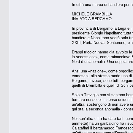
In città una marea di bandiere per a
MICHELE BRAMBILLA
INVIATO A BERGAMO
In provincia di Bergamo la Lega è il
presidente Giorgio Napolitano tutta v
bandiera e Napolitano vedrà solo tre
XXIII, Porta Nuova, Sentierone, pia
Drappi tricolori hanno già avvolto 
la secessione», come minacciava Bo
Nord è un’anomalia. Una doppia anom
Anzi una «nazione», come orgogliosa
comaschi; allo stesso modo uno di Bu
Bergamo, invece, sono tutti bergama
quelli di Brembilla e quelli di Schilpa
Solo a Treviglio non si sentono ber
formare nei secoli il senso di ident
un’altra, sostengono di non avere u
qui sta la seconda anomalia - conse
Nessun’altra città ha dato tanti uom
ammette) ha un garibaldino fra i suo
Calatafimi il bergamasco Francesco 
un’ottantina e partirono all’assalto c