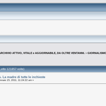
--ARCHIVIO ATTIVO, VITALE e AGGIORNABILE, DA OLTRE VENTANNI.
>
GIORNALISMO 
tto 121857 volte)
a madre di tutte le inchieste
naio 15, 2011, 11:24:22 am »