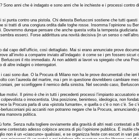
? Sono anni che è indagato e sono anni che le inchieste e i processi contro di 
si punta contro una pistola. Chi detesta Berlusconi sostiene che tutti questi
 si tratti di una congiura ordita dalle toghe rosse. Insomma l’opinione su Berlu
ti. Dovremmo dunque pensare che anche questa volta la tempesta giudiziaria n
embra esserci. Forse addirittura una novità decisiva (in un senso o nell’altro
 dal capo dell’ufficio, così dettagliato. Mai si erano annunciate prove documental
rove all’invito a comparire inviato all’indagato: è come se i pm fossero sicuri 
 Berlusconi il rito immediato. Ai non addetti ai lavori va spiegato che una Pro
 di altre indagini o interrogatori.
i casi sono due. O la Procura di Milano non ha le prove documentali che ieri 
solto con l’aureola del martire, ma i pm in questione dovrebbero cambiare mest
coniani, per sconfiggere il nemico della sinistra. Nel secondo caso, Berluscon
 motivi. Il primo è che in tutti i precedenti processi l’impianto accusatorio er
pevolista o innocentista. Una posizione, beninteso, ideologica, non fondata s
ece la Procura parla di una «pistola fumante», e quella o c’è o non c’è. Se c’
nti-berlusconiani più accaniti non potranno negare che la Procura, annuncian
 una manovra politica.
 forte. Senza nulla togliere ovviamente alla gravità di altri reati contestati a
viene contestato adesso colpisce ancora di più l’opinione pubblica. È inutile c
io non è un «ciascuno» qualsiasi, e se organizza feste con escort in vari pala