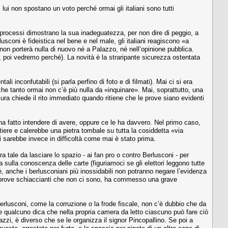
lui non spostano un voto perché ormai gli italiani sono tutti
 processi dimostrano la sua inadeguatezza, per non dire di peggio, a
sconi è fideistica nel bene e nel male, gli italiani reagiscono «a
on porterà nulla di nuovo né a Palazzo, né nell’opinione pubblica.
, poi vedremo perché). La novità è la straripante sicurezza ostentata
i inconfutabili (si parla perfino di foto e di filmati). Mai ci si era
che tanto ormai non c’è più nulla da «inquinare». Mai, soprattutto, una
cura chiede il rito immediato quando ritiene che le prove siano evidenti
ha fatto intendere di avere, oppure ce le ha davvero. Nel primo caso,
iere e calerebbe una pietra tombale su tutta la cosiddetta «via
i sarebbe invece in difficoltà come mai è stato prima.
a tale da lasciare lo spazio - ai fan pro o contro Berlusconi - per
ulla conoscenza delle carte (figuriamoci se gli elettori leggono tutte
è, anche i berlusconiani più inossidabili non potranno negare l’evidenza
do prove schiaccianti che non ci sono, ha commesso una grave
 Berlusconi, come la corruzione o la frode fiscale, non c’è dubbio che da
he qualcuno dica che nella propria camera da letto ciascuno può fare ciò
zzi, è diverso che se le organizza il signor Pincopallino. Se poi a