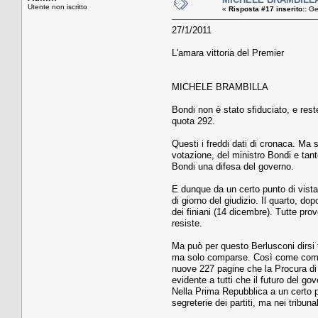
Utente non iscritto
«
Risposta #17 inserito::
Gen
27/1/2011
L'amara vittoria del Premier
MICHELE BRAMBILLA
Bondi non è stato sfiduciato, e rest
quota 292.
Questi i freddi dati di cronaca. Ma 
votazione, del ministro Bondi e tant
Bondi una difesa del governo.
E dunque da un certo punto di vista 
di giorno del giudizio. Il quarto, d
dei finiani (14 dicembre). Tutte pro
resiste.
Ma può per questo Berlusconi dirsi t
ma solo comparse. Così come comparse
nuove 227 pagine che la Procura di 
evidente a tutti che il futuro del 
Nella Prima Repubblica a un certo pu
segreterie dei partiti, ma nei tribun