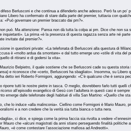
ifeso Berlusconi e che continua a difenderlo anche adesso. Però fa un po’ più
diano Libero ha confermato di stare dalla parte del premier, tuttavia con qual
ica: «Può governare un premier braccato dai pm?».
 non può. Ma attenzione: Pansa non dà tutta la colpa ai pm. Dice che non sa 
inquietanti». La prima «è la presenza di questa ragazza senza arte né parte n
e invitate dal premier?».
ssione in questioni private: «La telefonata di Berlusconi alla questura di Milano 
ccusa è «molto ardua da smontare» e dal tutto emerge uno «stile di vita del 
llo di ritirarsi e di godersi la vita».
 Maurizio Belpietro, il quale sostiene che se Berlusconi cade su questa storia
ansa) e riconosce che «certo, Berlusconi ha sbagliato». Insomma, su Libero q
, ha detto ieri Roberto Formigoni, aggiungendo: «C’è qualcuno che è senza pe
porre tutti le nostre pietre in tasca. O meglio, dovrebbero farlo tutti quelli c
l ricorso all’episodio evangelico di Gesù con l’adultera in questi casi è sempre
anto emerge dalle telefonate degli habitué di villa San Martino: «Quello che st
to, che lo induce «alla malinconia». Ciellino come Formigoni è Mario Mauro, p
oralismi e a non credere che la verità sia tutta bianca o tutta nera.
glia», ci dice, e spiega come la prima faccia sia rivolta a vedere «l’ennesimo ca
 Mauro che «alcuni magistrati da anni stiano perseguendo finalità politiche 
 Mauro, «è come contestare l’associazione mafiosa ad Andreotti».