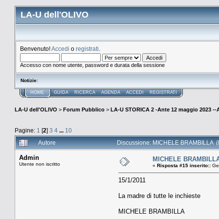
LA-U dell'OLIVO
Benvenuto!
Accedi
o
registrati
.
Accesso con nome utente, password e durata della sessione
Notizie
:
HOME
GUIDA
RICERCA
AGENDA
ACCEDI
REGISTRATI
LA-U dell'OLIVO
>
Forum Pubblico
>
LA-U STORICA 2 -Ante 12 maggio 2023 
Pagine:
1
[
2
]
3
4
...
10
Autore
Discussione: MICHELE BRAMBILLA (Le
Admin
MICHELE BRAMBILLA. L
Utente non iscritto
«
Risposta #15 inserito::
Gen
15/1/2011
La madre di tutte le inchieste
MICHELE BRAMBILLA