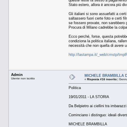
queste feste fa sesso a pagamento co
Stato estero, allora è ancora più di
Gli italiani si sono assuefatti a cer
saltassero fuori certe foto e certi
se fossero provate, non sarebbero go
Procura di Milano cadrebbe la colpa
Ecco perché, forse, questa potrebbe 
condiziona la politica italiana, ral
necessità che non quella di avere u
http://lastampa.it/_web/cmstp/tmpl
Admin
MICHELE BRAMBILLA Da Be
Utente non iscritto
«
Risposta #16 inserito::
Genna
Politica
19/01/2011 - LA STORIA
Da Belpietro ai ciellini tra imbarazzi
Cominciano i distinguo: ideali diver
MICHELE BRAMBILLA