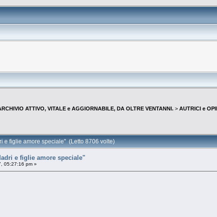
--ARCHIVIO ATTIVO, VITALE e AGGIORNABILE, DA OLTRE VENTANNI.
>
AUTRICI e OP
e figlie amore speciale" (Letto 8706 volte)
dri e figlie amore speciale"
, 05:27:16 pm »