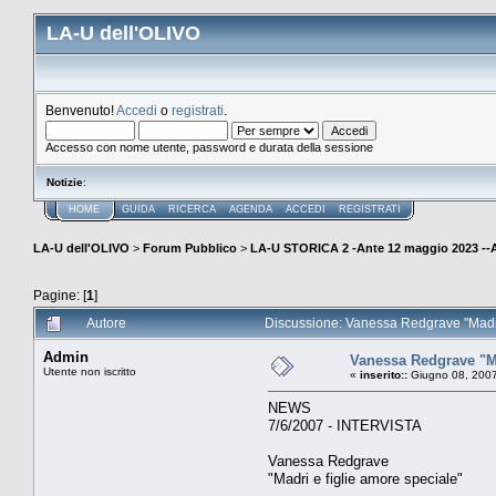
LA-U dell'OLIVO
Benvenuto!
Accedi
o
registrati
.
Accesso con nome utente, password e durata della sessione
Notizie
:
HOME
GUIDA
RICERCA
AGENDA
ACCEDI
REGISTRATI
LA-U dell'OLIVO
>
Forum Pubblico
>
LA-U STORICA 2 -Ante 12 maggio 2023 
Pagine: [
1
]
Autore
Discussione: Vanessa Redgrave "Madri 
Admin
Vanessa Redgrave "Ma
Utente non iscritto
«
inserito::
Giugno 08, 2007
NEWS
7/6/2007 - INTERVISTA
Vanessa Redgrave
"Madri e figlie amore speciale"