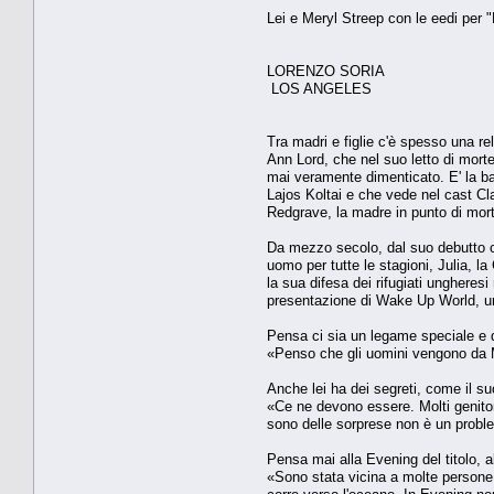
Lei e Meryl Streep con le eedi per 
LORENZO SORIA
LOS ANGELES
Tra madri e figlie c'è spesso una re
Ann Lord, che nel suo letto di mort
mai veramente dimenticato. E' la b
Lajos Koltai e che vede nel cast C
Redgrave, la madre in punto di mor
Da mezzo secolo, dal suo debutto co
uomo per tutte le stagioni, Julia, l
la sua difesa dei rifugiati ungheresi
presentazione di Wake Up World, un 
Pensa ci sia un legame speciale e di
«Penso che gli uomini vengono da Ma
Anche lei ha dei segreti, come il s
«Ce ne devono essere. Molti genitor
sono delle sorprese non è un probl
Pensa mai alla Evening del titolo, a
«Sono stata vicina a molte persone