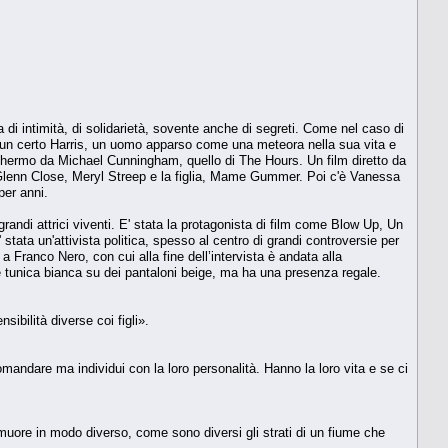
di intimità, di solidarietà, sovente anche di segreti. Come nel caso di
ta, un certo Harris, un uomo apparso come una meteora nella sua vita e
chermo da Michael Cunningham, quello di The Hours. Un film diretto da
 Glenn Close, Meryl Streep e la figlia, Mame Gummer. Poi c'è Vanessa
per anni.
di attrici viventi. E' stata la protagonista di film come Blow Up, Un
stata un'attivista politica, spesso al centro di grandi controversie per
 a Franco Nero, con cui alla fine dell’intervista è andata alla
 tunica bianca su dei pantaloni beige, ma ha una presenza regale.
bilità diverse coi figli».
mandare ma individui con la loro personalità. Hanno la loro vita e se ci
ore in modo diverso, come sono diversi gli strati di un fiume che