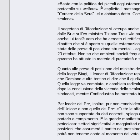
«Basta con la politica dei piccoli aggiustame
protocollo sul welfare». È esplicito il messag
"Corriere della Sera". «Lo abbiamo detto. Com
scalone».
Il segretario di Rifondazione si occupa anche 
dalle Br e sull'ex ministro Tiziano Treu: «le 
anche lui tant'è vero che ha cercato di rettif
dibattito che si è aperto su quelle esternazi
state delle prese di posizione strumentali - a
20 ottobre. Non so che ambienti sociali freque
governo ha attuato in materia di precarietà e 
Quanto alle prese di posizione del ministro d
della legge Biagi, il leader di Rifondazione r
che Damiano e altri tentino di dire che il giud
Quella legge va cambiata, e cambiata radical
dopo la conclusione della vicenda dello scalon
sindacati, mentre Confindustria ha mostrato tu
Per leader del Prc, inoltre, pur non condivide
dell'Unione e non quello del Prc: «Tutte le af
non sono supportate da dati concreti, spiega
portarlo a compimento. E la grande manifestaz
pericolosa: settori significativi e maggiorita
posizioni che assumerà il partito nel prossimo
potrà non tenerne conto al momento del voto d