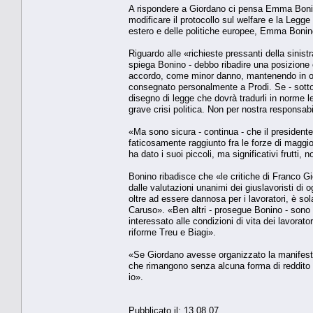
A rispondere a Giordano ci pensa Emma Bonino.
modificare il protocollo sul welfare e la Legge
estero e delle politiche europee, Emma Bonin
Riguardo alle «richieste pressanti della sinist
spiega Bonino - debbo ribadire una posizione 
accordo, come minor danno, mantenendo in og
consegnato personalmente a Prodi. Se - sottol
disegno di legge che dovrà tradurli in norme le
grave crisi politica. Non per nostra responsabi
«Ma sono sicura - continua - che il preside
faticosamente raggiunto fra le forze di maggi
ha dato i suoi piccoli, ma significativi frutti, n
Bonino ribadisce che «le critiche di Franco 
dalle valutazioni unanimi dei giuslavoristi di 
oltre ad essere dannosa per i lavoratori, è so
Caruso». «Ben altri - prosegue Bonino - sono 
interessato alle condizioni di vita dei lavorato
riforme Treu e Biagi».
«Se Giordano avesse organizzato la manifestaz
che rimangono senza alcuna forma di reddito q
io».
Pubblicato il: 13.08.07