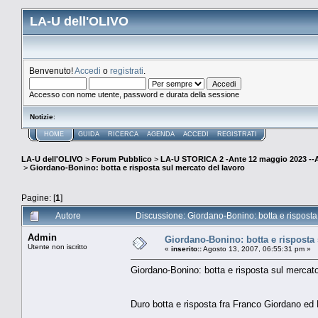
LA-U dell'OLIVO
Benvenuto!
Accedi
o
registrati
.
Accesso con nome utente, password e durata della sessione
Notizie
:
HOME
GUIDA
RICERCA
AGENDA
ACCEDI
REGISTRATI
LA-U dell'OLIVO
>
Forum Pubblico
>
LA-U STORICA 2 -Ante 12 maggio 2023 
>
Giordano-Bonino: botta e risposta sul mercato del lavoro
Pagine: [
1
]
Autore
Discussione: Giordano-Bonino: botta e risposta 
Admin
Giordano-Bonino: botta e risposta 
Utente non iscritto
«
inserito::
Agosto 13, 2007, 06:55:31 pm »
Giordano-Bonino: botta e risposta sul mercato
Duro botta e risposta fra Franco Giordano ed