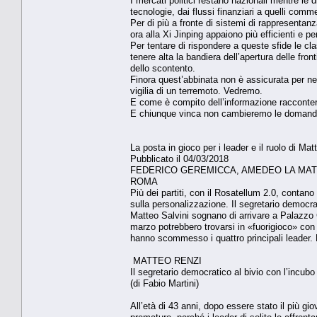
I mercati politici restano nazionali mentre l
tecnologie, dai flussi finanziari a quelli comm
Per di più a fronte di sistemi di rappresentanz
ora alla Xi Jinping appaiono più efficienti e p
Per tentare di rispondere a queste sfide le cl
tenere alta la bandiera dell’apertura delle fron
dello scontento.
Finora quest’abbinata non è assicurata per 
vigilia di un terremoto. Vedremo.
E come è compito dell’informazione racconte
E chiunque vinca non cambieremo le domand
La posta in gioco per i leader e il ruolo di Matt
Pubblicato il 04/03/2018
FEDERICO GEREMICCA, AMEDEO LA MATT
ROMA
Più dei partiti, con il Rosatellum 2.0, contan
sulla personalizzazione. Il segretario democr
Matteo Salvini sognano di arrivare a Palazzo Ch
marzo potrebbero trovarsi in «fuorigioco» co
hanno scommesso i quattro principali leader. E
MATTEO RENZI
Il segretario democratico al bivio con l’incub
(di Fabio Martini)
All’età di 43 anni, dopo essere stato il più gi