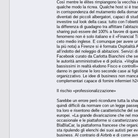
Così mentre le élites rimpiangono la vecchi
qualche modo la ricrea. Qualche host si è tras
in corrispondenza del mutamento della domand
diventati dei piccoli albergatori, capaci di st
investire sul look della casa: tutto con l’obie
la differenza di guadagno tra affittare l’abita
sharing può essere del 100% a favore di quest
fenomeno non è solo italiano e il «Financial T
ceto medio inglese. E comunque per avere un’id
la più nota) a Firenze si è formata Ospitalità 
all’indotto del noleggio di abitazioni. Servizi 
Facebook curato da Carlotta Bianchini che serv
le autorità amministrative e di polizia. «Vogli
bassissimi in realtà eludono Fisco e controlli»
danno in gestione le loro seconde case ai figl
organizzativo. Le idee di business non mancan
complementari capace di fornire infermieri h2
Il rischio «professionalizzazione»
Sarebbe un errore però ricondurre tutta la sha
quindi difficili da normare con un legge passe
tra loro e risentono delle caratteristiche del 
europei. «La grande divaricazione che nel mon
occasionale e le piattaforme si caratterizzan
BlaBlaCar, la piattaforma francese che organiz
sta ripulendo gli elenchi dei suoi autisti per 
business. Al contrario di Airbnb e di come a