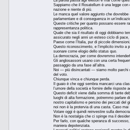
La parola passa agli elettori e mai come quest
Sappiamo che il Rosatellum è una legge con cu
nazione e niente di più.
Le manca quel valore aggiunto che dovrebbe c
parlamentare e di conseguenza in un’indicazi
Queste critiche per quanto possano essere ra
rappresentanza politica.
Quale che sia il risultato di oggi dobbiamo te
assicurato negli anni un esteso ciclo di pace,
Paese come l’Italia, pur di piccole dimensioni, 
Questo riconoscimento, e l’implicito invito a p
suonare come elogio dello status quo.
La democrazia, per come dovremmo intenderla, 
Gli anglosassoni usano con una certa frequenz
passaggio da una fase all’altra.
Noi — più disincantati — siamo molto parchi ne
del voto.
Chiunque vinca e chiunque perda.
Il guaio è che oggi sembra mancarci una class
l’umore della società e fornire delle risposte 
Questo deficit viene dalla somma di tante de
luoghi di alta formazione, potremmo parlare d
nostro capitalismo e persino dei peccati del
noi non è la protervia di una casta. Caso mai 
Votare oggi è quindi reinvestire sulla democra
Non è la nostalgia che ci spinge ma il desider
Per farlo, con qualche speranza di successo, 
maniera depotenziata.