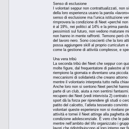
Senso di esclusione
I volontari seppur non contrattualizzati, non
della loro esperienza usano la parola «lavoro»
senso di esclusione ma l’unica istituzione ve
rimprovera la condizione di Neet «perché non as
è al 19%, nei politici al 14% e la prima parola 
pessimisti sul futuro, non vedono maturare mig
non hanno in mente raffronti. Temono però che 
del lavoro nero. Sono coscienti che la loro a
possa aggiungere skill al proprio curriculum e
come la gestione di attività complesse, e spe
Una vera tribù
La seconda tribù dei Neet che seppur con qual
molte figure, dal frequentatore di palestre al t
riempiono la giornata e diventano una piccola f
meccanismi di solidarietà che creano attorno 
mentre il volontario interpreta tutto nella chi
Anche loro non si sentono Neet perché hanno u
parte di un club, aiuta a non sentirsi fantasmi
recupero dei Neet (vedi intervista 2) centrato s
sport dà la forza per riprendere gli studi o cer
patito del calcetto, l’atleta tesserato convint
volontari queste esperienze non si rivelano pr
attività e tornei il Neet attinge alla paghetta
condizione adolescenziale. È vero che le palest
mentre nell’ambito del tifo organizzato i grupp
lavori che ridistribuiscono al loro interno per f