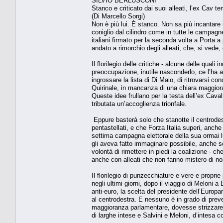
SILVIO BERLUSCONI
Stanco e criticato dai suoi alleati, l’ex Cav 
(Di Marcello Sorgi)
Non è più lui. È stanco. Non sa più incantare 
coniglio dal cilindro come in tutte le campagn
italiani firmato per la seconda volta a Porta a 
andato a rimorchio degli alleati, che, si vede,
Il florilegio delle critiche - alcune delle qual
preoccupazione, inutile nasconderlo, ce l’ha anc
ingrossare la lista di Di Maio, di ritrovarsi c
Quirinale, in mancanza di una chiara maggioran
Queste idee frullano per la testa dell’ex Caval
tributata un’accoglienza trionfale.
Eppure basterà solo che stanotte il centrodes
pentastellati, e che Forza Italia superi, anche
settima campagna elettorale della sua ormai lung
gli aveva fatto immaginare possibile, anche se 
volontà di rimettere in piedi la coalizione - c
anche con alleati che non fanno mistero di no
Il florilegio di punzecchiature e vere e propr
negli ultimi giorni, dopo il viaggio di Meloni 
anti-euro, la scelta del presidente dell’Europa
al centrodestra. E nessuno è in grado di pre
maggioranza parlamentare, dovesse strizzare l
di larghe intese e Salvini e Meloni, d’intesa c