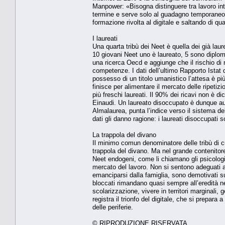
Manpower: «Bisogna distinguere tra lavoro int
termine e serve solo al guadagno temporaneo.
formazione rivolta al digitale e saltando di qu
I laureati
Una quarta tribù dei Neet è quella dei già lau
10 giovani Neet uno è laureato, 5 sono diplom
una ricerca Oecd e aggiunge che il rischio di r
competenze. I dati dell’ultimo Rapporto Istat
possesso di un titolo umanistico l’attesa è pi
finisce per alimentare il mercato delle ripetiz
più freschi laureati. Il 90% dei ricavi non è d
Einaudi. Un laureato disoccupato è dunque au
Almalaurea, punta l’indice verso il sistema de
dati gli danno ragione: i laureati disoccupati 
La trappola del divano
Il minimo comun denominatore delle tribù di cui
trappola del divano. Ma nel grande contenitore
Neet endogeni, come li chiamano gli psicologi 
mercato del lavoro. Non si sentono adeguati a
emanciparsi dalla famiglia, sono demotivati su
bloccati rimandano quasi sempre all’eredità ne
scolarizzazione, vivere in territori marginali,
registra il trionfo del digitale, che si prepara 
delle periferie.
© RIPRODUZIONE RISERVATA