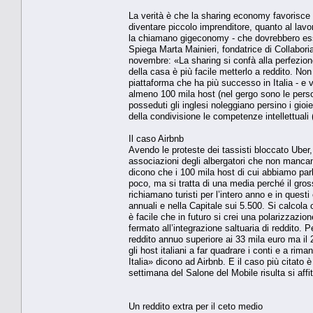
La verità è che la sharing economy favorisce il
diventare piccolo imprenditore, quanto al lavo
la chiamano gigeconomy - che dovrebbero es
Spiega Marta Mainieri, fondatrice di Collabor
novembre: «La sharing si confà alla perfezion
della casa è più facile metterlo a reddito. No
piattaforma che ha più successo in Italia - e v
almeno 100 mila host (nel gergo sono le perso
posseduti gli inglesi noleggiano persino i gioi
della condivisione le competenze intellettuali (
Il caso Airbnb
Avendo le proteste dei tassisti bloccato Uber,
associazioni degli albergatori che non mancano
dicono che i 100 mila host di cui abbiamo pa
poco, ma si tratta di una media perché il gros
richiamano turisti per l’intero anno e in questi
annuali e nella Capitale sui 5.500. Si calcola 
è facile che in futuro si crei una polarizzazio
fermato all’integrazione saltuaria di reddito. P
reddito annuo superiore ai 33 mila euro ma il 
gli host italiani a far quadrare i conti e a rima
Italia» dicono ad Airbnb. E il caso più citato
settimana del Salone del Mobile risulta si aff
Un reddito extra per il ceto medio