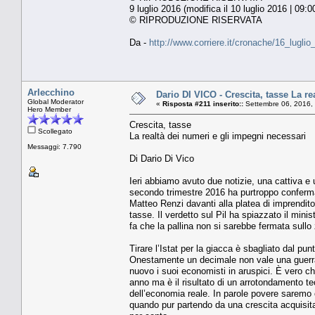
9 luglio 2016 (modifica il 10 luglio 2016 | 09:0
© RIPRODUZIONE RISERVATA
Da -
http://www.corriere.it/cronache/16_lugl
Arlecchino
Dario DI VICO - Crescita, tasse La r
Global Moderator
«
Risposta #211 inserito::
Settembre 06, 2016,
Hero Member
Crescita, tasse
Scollegato
La realtà dei numeri e gli impegni necessari
Messaggi: 7.790
Di Dario Di Vico
Ieri abbiamo avuto due notizie, una cattiva e 
secondo trimestre 2016 ha purtroppo conferma
Matteo Renzi davanti alla platea di imprendito
tasse. Il verdetto sul Pil ha spiazzato il min
fa che la pallina non si sarebbe fermata sullo 
Tirare l’Istat per la giacca è sbagliato dal p
Onestamente un decimale non vale una guerra 
nuovo i suoi economisti in aruspici. È vero che
anno ma è il risultato di un arrotondamento te
dell’economia reale. In parole povere saremo c
quando pur partendo da una crescita acquisita 