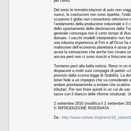
per cento.
Del resto le immatricolazioni di auto non viag
nuovo, le costruzioni non sono ripartite, l’indi
scuotono il globo non consentono ottimismo su
l’andamento della produzione industriale e il co
dello spostamento delle destinazioni dalla Tun
generale comunque non è certo tempo di illusion
domare. I vecchi modelli interpretativi non f
una robusta esperienza al Fmi e all’Ocse ha s
malessere dell’economia planetaria è assai prof
avuta la sensazione che anche loro vivano un
ancora però non ci sono riusciti e finiscono pe
Torniamo però alla bella notizia. Renzi in un 
dispiacere a molti suoi compagni di partito «c
previsto dalla scorsa legge di Stabilità. La 
tener fede a un impegno che va considerato as
andare prioritariamente a evitare che scattino 
tributari. Per non finire quindi in un cul de s
tasse con il rilancio delle riforme struttural
2 settembre 2016 (modifica il 2 settembre 201
© RIPRODUZIONE RISERVATA
Da -
http://www.corriere.it/opinioni/16_sett