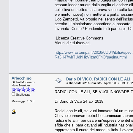
«fiasco» e riportare certi protagonisti con i pi
nessun leader muore dalla voglia di andare al
collettiva di mettersi alla prova viene colta l
elemento nuovo) non mette alla porta nessuno.
Ugo Zampetti, va proprio nel senso dell’incl
accolto. Il bipolarismo appartiene al passato,
invariata. Come? Rendendo tutti partecipi, C
Licenza Creative Commons
Alcuni diritti riservati.
http://www.lastampa.it/2018/03/04/italia/special
Ra5H47whTUdhHkVIzm8F4O/pagina.html
Arlecchino
Dario Di VICO. RADICI CON LE AL
Global Moderator
«
Risposta #215 inserito::
Aprile 28, 2019, 12:
Hero Member
RADICI CON LE ALI, SE VUOI INNOVARE 
Scollegato
Di Dario Di Vico 24 apr 2019
Messaggi: 7.790
Radici con le ali, se vuoi innovare fai un mus
Chi vuole innovare potrebbe cominciare apr
radici e le ali», per usare un’espressione de
sfida che si para davanti all’industria naziona
rappresenta il cuore del made in Italy. Lavorar