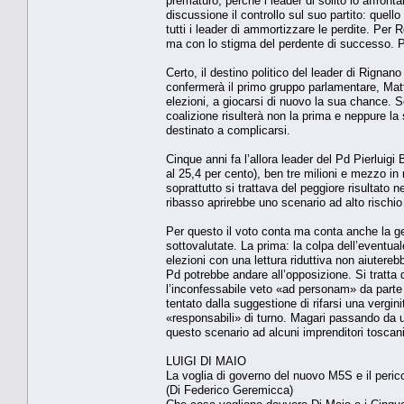
prematuro, perché i leader di solito lo affronta
discussione il controllo sul suo partito: quello
tutti i leader di ammortizzare le perdite. Per R
ma con lo stigma del perdente di successo. Pro
Certo, il destino politico del leader di Rignano 
confermerà il primo gruppo parlamentare, Matte
elezioni, a giocarsi di nuovo la sua chance. 
coalizione risulterà non la prima e neppure la
destinato a complicarsi.
Cinque anni fa l’allora leader del Pd Pierluigi 
al 25,4 per cento), ben tre milioni e mezzo in
soprattutto si trattava del peggiore risultato ne
ribasso aprirebbe uno scenario ad alto rischio 
Per questo il voto conta ma conta anche la ge
sottovalutate. La prima: la colpa dell’eventual
elezioni con una lettura riduttiva non aiutereb
Pd potrebbe andare all’opposizione. Si tratta
l’inconfessabile veto «ad personam» da parte d
tentato dalla suggestione di rifarsi una vergini
«responsabili» di turno. Magari passando da
questo scenario ad alcuni imprenditori toscani
LUIGI DI MAIO
La voglia di governo del nuovo M5S e il peric
(Di Federico Geremicca)