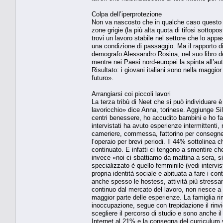
Colpa dell’iperprotezione
Non va nascosto che in qualche caso questo ti
zone grigie (la più alta quota di tifosi sottopo
trovi un lavoro stabile nel settore che lo app
una condizione di passaggio. Ma il rapporto di
demografo Alessandro Rosina, nel suo libro de
mentre nei Paesi nord-europei la spinta all’au
Risultato: i giovani italiani sono nella maggio
futuro».
Arrangiarsi coi piccoli lavori
La terza tribù di Neet che si può individuare è
lavoricchio» dice Anna, torinese. Aggiunge Si
centri benessere, ho accudito bambini e ho fat
intervistati ha avuto esperienze intermittenti
cameriere, commessa, fattorino per consegne a
l’operaio per brevi periodi. Il 44% sottolinea c
continuato. E infatti ci tengono a smentire ch
invece «noi ci sbattiamo da mattina a sera, si
specializzato è quello femminile (vedi intervis
propria identità sociale e abituata a fare i co
anche spesso le hostess, attività più stressant
continuo dal mercato del lavoro, non riesce a s
maggior parte delle esperienze. La famiglia r
inoccupazione, segue con trepidazione il rinvio
scegliere il percorso di studio e sono anche i
Internet al 21% e la consegna del curriculum