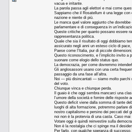
vacua e irritante.
La parola passa agli elettori e mai come quest
Sappiamo che il Rosatellum è una legge con cu
nazione e niente di più.
Le manca quel valore aggiunto che dovrebbe c
parlamentare e di conseguenza in un’indicazi
Queste critiche per quanto possano essere ra
rappresentanza politica.
Quale che sia il risultato di oggi dobbiamo te
assicurato negli anni un esteso ciclo di pace,
Paese come l’Italia, pur di piccole dimensioni, 
Questo riconoscimento, e l’implicito invito a p
suonare come elogio dello status quo.
La democrazia, per come dovremmo intenderla, 
Gli anglosassoni usano con una certa frequenz
passaggio da una fase all’altra.
Noi — più disincantati — siamo molto parchi ne
del voto.
Chiunque vinca e chiunque perda.
Il guaio è che oggi sembra mancarci una class
l’umore della società e fornire delle risposte 
Questo deficit viene dalla somma di tante de
luoghi di alta formazione, potremmo parlare d
nostro capitalismo e persino dei peccati del
noi non è la protervia di una casta. Caso mai 
Votare oggi è quindi reinvestire sulla democra
Non è la nostalgia che ci spinge ma il desider
Per farlo, con qualche speranza di successo, 