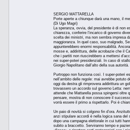
SERGIO MATTARELLA
Porte aperte a chiunque darà una mano, il met
(Di Ugo Magri)
La speranza, ovvia, del presidente è di non e
chiarezza, conferire l’incarico di governo div
scelta dei ministri, ma non sembra impresa da
maggioranza. In quel caso, suo malgrado, Serg
appunterebbero enormi responsabilità. Ancora n
mosse e, addirittura, delle acrobazie che il C
che i partiti non riuscirebbero a mettersi d’
nei super-poteri presidenziali. In caso di sta
Giorgio Napolitano dall’alto della sua autorità.
Purtroppo non funziona così. I super-poteri 
nell’ambito delle regole: mai avrebbe potuto d
oggi da destra gli rimprovera addirittura un go
trovassero un accordo sul governo Letta: nemm
attende che Mattarella possa spingersi oltre 
pensare, mostra di non conoscere il successore
vorrà essere il primo a rispettarlo. Poi è chia
Un paio di novità si colgono fin d’ora. Anzit
anzi stipulare accordi è nella logica sana del 
dopo una campagna elettorale in cui tutti hann
subito a braccetto. Serviranno tempo e pazien