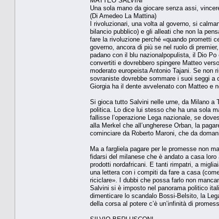
MATTEO SALVINI
Una sola mano da giocare senza assi, vincer
(Di Amedeo La Mattina)
I rivoluzionari, una volta al governo, si calma
bilancio pubblico) e gli alleati che non la pe
fare la rivoluzione perché «quando prometti c
governo, ancora di più se nel ruolo di premier, 
padano con il blu nazionalpopulista, il Dio Po e
convertiti e dovrebbero spingere Matteo verso 
moderato europeista Antonio Tajani. Se non ri
sovraniste dovrebbe sommare i suoi seggi a quel
Giorgia ha il dente avvelenato con Matteo e n
Si gioca tutto Salvini nelle urne, da Milano a
politica. Lo dice lui stesso che ha una sola 
fallisse l’operazione Lega nazionale, se dove
alla Merkel che all’ungherese Orban, la pagare
cominciare da Roberto Maroni, che da domani 
Ma a fargliela pagare per le promesse non man
fidarsi del milanese che è andato a casa loro 
prodotti nordafricani. E tanti rimpatri, a mig
una lettera con i compiti da fare a casa (come
riciclare». I dubbi che possa farlo non manc
Salvini si è imposto nel panorama politico ita
dimenticare lo scandalo Bossi-Belsito, la Lega
della corsa al potere c’è un’infinità di prom