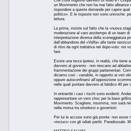
Che cosa vogliono davvero Di Maio e i Cinque S
un Movimento che non ha mai fatto alleanze 
rispondere a queste domande per capire qual è -
politico». E le risposte non sono univoche: p
lettura.
La prima, insiste sul fatto che la «nuova sta
moderazione al varo anzitempo di un team di mi
interpretazione diversa della sceneggiatura pro
dall’abbandono del «Vaffa» alle tante rassicur
di ritiro da ogni trattativa nel dopo-voto: no
fare.
Esiste una terza ipotesi, in realtà, che tiene 
davvero al governo - non riescano ad abbatter
frammentazione dei gruppi parlamentari. Come
diciamo così - variabile, in rapporto ai veri o
oppure autoconfinarsi all’opposizione scommet
nelle quali puntare davvero al fatidico 40 per
In entrambi i casi i rischi sono evidenti. Andare
rappresentare un vero choc per la base grillina
Movimento. Scegliere, insomma, non sarà né fac
nella morsa tra ortodossi e governisti.
Per lui le accuse sono già pronte: non esser r
«inciuci» con gli odiati partiti. Paradossale.