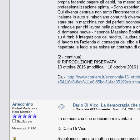
propria facendo pagare gli ospiti, ha messo add
professionalizzazione spinta. «Sono esperienze
Qui diventa centrale non tanto l’incremento di 
insieme in auto si mischiano comunità diverse e 
stare ore in macchina con dei perfetti sconosc
sindacale per chi lavora nelle piattaforme a
di domande nuove - risponde Massimo Bonini, g
su Airbnb è integrazione del reddito, l’autista
di lavoro tra l’azienda di consegna del cibo e
rispettate le leggi e se esiste un contratto di
(2 - continua)
© RIPRODUZIONE RISERVATA
10 ottobre 2016 (modifica il 10 ottobre 2016 |
Da -
http://www.corriere.it/economia/16_otto
e54116d6-8eb6-11e6-85bd-f14ac05199eb.sht
Arlecchino
Dario Di Vico. La democrazia che
Global Moderator
«
Risposta #213 inserito::
Marzo 04, 2018, 0
Hero Member
La democrazia che dobbiamo reinventare
Scollegato
Di Dario Di Vico
Messaggi: 7.790
Svegliandoci questa mattina possiamo esser li