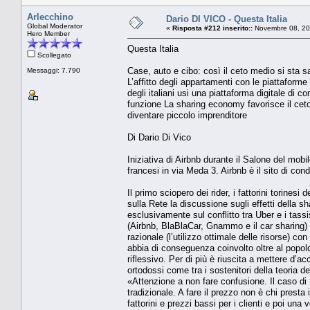
Arlecchino
Dario DI VICO - Questa Italia
Global Moderator
«
Risposta #212 inserito::
Novembre 08, 20
Hero Member
Questa Italia
Scollegato
Case, auto e cibo: così il ceto medio si sta 
Messaggi: 7.790
L’affitto degli appartamenti con le piattaforme
degli italiani usi una piattaforma digitale di
funzione La sharing economy favorisce il ceto m
diventare piccolo imprenditore
Di Dario Di Vico
Iniziativa di Airbnb durante il Salone del mobil
francesi in via Meda 3. Airbnb è il sito di co
Il primo sciopero dei rider, i fattorini torinesi
sulla Rete la discussione sugli effetti della 
esclusivamente sul conflitto tra Uber e i tassis
(Airbnb, BlaBlaCar, Gnammo e il car sharing)
razionale (l’utilizzo ottimale delle risorse) co
abbia di conseguenza coinvolto oltre al popol
riflessivo. Per di più è riuscita a mettere d’acc
ortodossi come tra i sostenitori della teoria d
«Attenzione a non fare confusione. Il caso di
tradizionale. A fare il prezzo non è chi prest
fattorini e prezzi bassi per i clienti e poi una