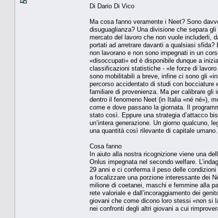
Di Dario Di Vico
Ma cosa fanno veramente i Neet? Sono davvero 
disuguaglianza? Una divisione che separa gli 
mercato del lavoro che non vuole includerli, 
portati ad arretrare davanti a qualsiasi sfida? 
non lavorano e non sono impegnati in un corso 
«disoccupati» ed è disponibile dunque a iniz
classificazioni statistiche - «le forze di lav
sono mobilitabili a breve, infine ci sono gli «
percorso accidentato di studi con bocciature e
familiare di provenienza. Ma per calibrare gli
dentro il fenomeno Neet (in Italia «né né»), 
come e dove passano la giornata. Il program
stato così. Eppure una strategia d’attacco bi
un’intera generazione. Un giorno qualcuno, l
una quantità così rilevante di capitale umano.
Cosa fanno
In aiuto alla nostra ricognizione viene una d
Onlus impegnata nel secondo welfare. L’indagine
29 anni e ci conferma il peso delle condizioni
a focalizzare una porzione interessante dei Nee
milione di coetanei, maschi e femmine alla p
rete valoriale e dall’incoraggiamento dei genit
giovani che come dicono loro stessi «non si l
nei confronti degli altri giovani a cui rimpro