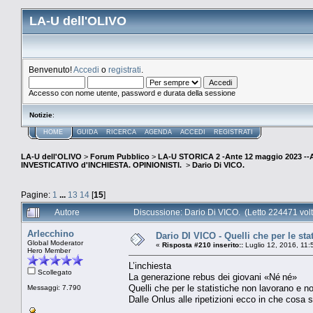
LA-U dell'OLIVO
Benvenuto!
Accedi
o
registrati
.
Accesso con nome utente, password e durata della sessione
Notizie
:
HOME
GUIDA
RICERCA
AGENDA
ACCEDI
REGISTRATI
LA-U dell'OLIVO
>
Forum Pubblico
>
LA-U STORICA 2 -Ante 12 maggio 2023 
INVESTICATIVO d'INCHIESTA. OPINIONISTI.
>
Dario Di VICO.
Pagine:
1
...
13
14
[
15
]
Autore
Discussione: Dario Di VICO. (Letto 224471 volt
Arlecchino
Dario DI VICO - Quelli che per le st
Global Moderator
«
Risposta #210 inserito::
Luglio 12, 2016, 11:
Hero Member
L’inchiesta
Scollegato
La generazione rebus dei giovani «Né né»
Quelli che per le statistiche non lavorano e n
Messaggi: 7.790
Dalle Onlus alle ripetizioni ecco in che cosa