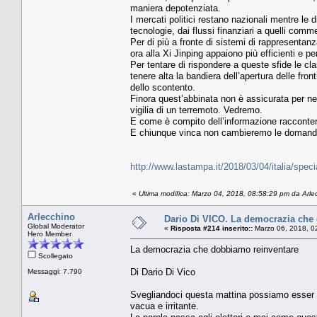
maniera depotenziata.
I mercati politici restano nazionali mentre l
tecnologie, dai flussi finanziari a quelli comm
Per di più a fronte di sistemi di rappresentanz
ora alla Xi Jinping appaiono più efficienti e p
Per tentare di rispondere a queste sfide le cl
tenere alta la bandiera dell’apertura delle fron
dello scontento.
Finora quest’abbinata non è assicurata per 
vigilia di un terremoto. Vedremo.
E come è compito dell’informazione racconte
E chiunque vinca non cambieremo le domand
http://www.lastampa.it/2018/03/04/italia/speci
«
Ultima modifica: Marzo 04, 2018, 08:58:29 pm da Arle
Arlecchino
Dario Di VICO. La democrazia che
Global Moderator
«
Risposta #214 inserito::
Marzo 06, 2018, 0
Hero Member
La democrazia che dobbiamo reinventare
Scollegato
Di Dario Di Vico
Messaggi: 7.790
Svegliandoci questa mattina possiamo esser li
vacua e irritante.