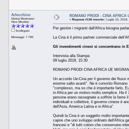
Arlecchino
ROMANO PRODI - CINA AFRICA 
Global Moderator
«
Risposta #136 inserito::
Luglio 10, 2018,
Hero Member
Per gestire i migranti dall'Africa bisogna pa
Scollegato
La Cina è il primo partner commerciale dell’Afr
Messaggi: 7.790
Gli investimenti cinesi si concentrano in Et
Intervista alla Stampa
09 luglio 2018, 15:30
ROMANO PRODI CINA AFRICA UE MIGRAN
Un accordo Ue-Cina per il governo dei flussi m
enorme salto avanti". Ne è convinto Romano Pr
"complesso, ma so che è importante farlo. Euro
in Africa per un motivo molto semplice. Ha il 
persone erano rassegnate a soffrire la fame 
individuali e collettive, il governo cinese è a
dell'Asia, America Latina e in Africa".
Quindi la Cina è un soggetto molto importante 
capire che uno sviluppo ordinato dell'Africa gar
francesi e "di tutti coloro che conservano inte