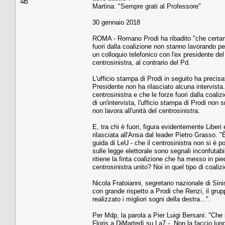
Martina: "Sempre grati al Professore"
30 gennaio 2018
ROMA - Romano Prodi ha ribadito "che certamen
fuori dalla coalizione non stanno lavorando per 
un colloquio telefonico con l'ex presidente del
centrosinistra, al contrario del Pd.
L'ufficio stampa di Prodi in seguito ha precisat
Presidente non ha rilasciato alcuna intervista
centrosinistra e che le forze fuori dalla coali
di un'intervista, l'ufficio stampa di Prodi non 
non lavora all'unità del centrosinistra.
E, tra chi è fuori, figura evidentemente Liber
rilasciata all'Ansa dal leader Pietro Grasso. "È
guida di LeU - che il centrosinistra non si è p
sulle legge elettorale sono segnali inconfutabil
ritiene la finta coalizione che ha messo in pi
centrosinistra unito? Noi in quel tipo di coali
Nicola Fratoianni, segretario nazionale di Sini
con grande rispetto a Prodi che Renzi, il gruppo
realizzato i migliori sogni della destra...".
Per Mdp, la parola a Pier Luigi Bersani: "Che i
Floris a DiMartedì su La7 -. Non la faccio lun