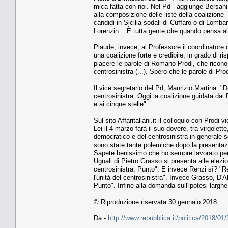
mica fatta con noi. Nel Pd - aggiunge Bersan
alla composizione delle liste della coalizione 
candidi in Sicilia sodali di Cuffaro o di Lomba
Lorenzin... È tutta gente che quando pensa al 
Plaude, invece, al Professore il coordinatore 
una coalizione forte e credibile, in grado di r
piacere le parole di Romano Prodi, che riconosc
centrosinistra (...). Spero che le parole di P
Il vice segretario del Pd, Maurizio Martina: "
centrosinistra. Oggi la coalizione guidata dal 
e ai cinque stelle".
Sul sito Affaritaliani.it il colloquio con Prodi 
Lei il 4 marzo farà il suo dovere, tra virgolet
democratico e del centrosinistra in generale 
sono state tante polemiche dopo la presentazi
Sapete benissimo che ho sempre lavorato per la
Uguali di Pietro Grasso si presenta alle elezioni
centrosinistra. Punto". E invece Renzi sì? "Ren
l'unità del centrosinistra". Invece Grasso, D
Punto". Infine alla domanda sull'ipotesi largh
© Riproduzione riservata 30 gennaio 2018
Da -
http://www.repubblica.it/politica/2018