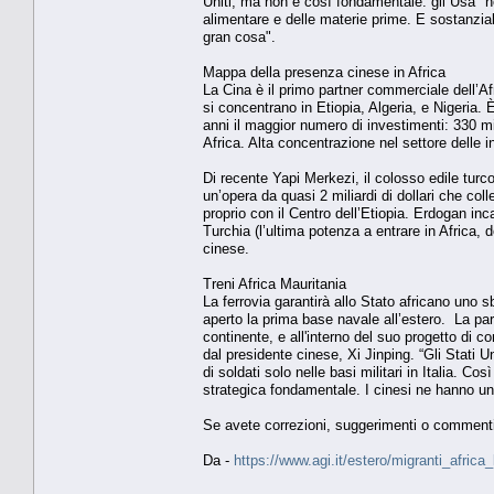
Uniti, ma non è così fondamentale: gli Usa "no
alimentare e delle materie prime. E sostanzi
gran cosa".
Mappa della presenza cinese in Africa
La Cina è il primo partner commerciale dell’Afr
si concentrano in Etiopia, Algeria, e Nigeria. 
anni il maggior numero di investimenti: 330 mil
Africa. Alta concentrazione nel settore delle in
Di recente Yapi Merkezi, il colosso edile turco,
un’opera da quasi 2 miliardi di dollari che co
proprio con il Centro dell’Etiopia. Erdogan in
Turchia (l’ultima potenza a entrare in Africa,
cinese.
Treni Africa Mauritania
La ferrovia garantirà allo Stato africano uno 
aperto la prima base navale all’estero. La par
continente, e all'interno del suo progetto di c
dal presidente cinese, Xi Jinping. “Gli Stati Un
di soldati solo nelle basi militari in Italia. Cos
strategica fondamentale. I cinesi ne hanno una
Se avete correzioni, suggerimenti o comment
Da -
https://www.agi.it/estero/migranti_afric