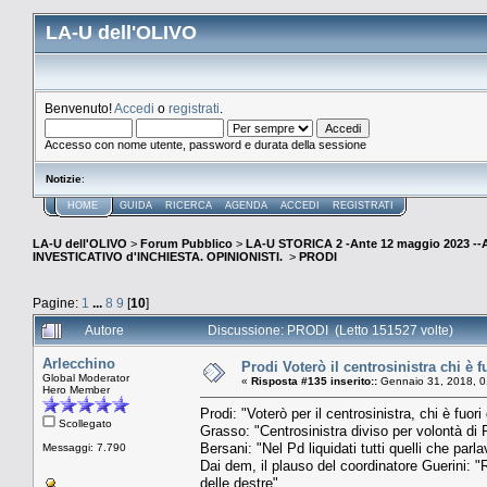
LA-U dell'OLIVO
Benvenuto!
Accedi
o
registrati
.
Accesso con nome utente, password e durata della sessione
Notizie
:
HOME
GUIDA
RICERCA
AGENDA
ACCEDI
REGISTRATI
LA-U dell'OLIVO
>
Forum Pubblico
>
LA-U STORICA 2 -Ante 12 maggio 2023 
INVESTICATIVO d'INCHIESTA. OPINIONISTI.
>
PRODI
Pagine:
1
...
8
9
[
10
]
Autore
Discussione: PRODI (Letto 151527 volte)
Arlecchino
Prodi Voterò il centrosinistra chi è f
Global Moderator
«
Risposta #135 inserito::
Gennaio 31, 2018, 0
Hero Member
Prodi: "Voterò per il centrosinistra, chi è fuori
Scollegato
Grasso: "Centrosinistra diviso per volontà di Re
Bersani: "Nel Pd liquidati tutti quelli che parl
Messaggi: 7.790
Dai dem, il plauso del coordinatore Guerini: "
delle destre".