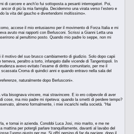
i di carcere e anch’io fui sottoposta a pesanti interrogatori. Poi,
ì ancor di più la mia famiglia. Decidemmo una virata verso l’estero e
endo la vita del gaucho e divertendomi moltissimo».
como, accese il mio entusiasmo per il movimento di Forza Italia e mi
eva avuto mai rapporti con Berlusconi. Scrissi a Gianni Letta una
i inserirono al penultimo posto. Quando mio padre lo seppe, non mi
i il motivo del suo brusco cambiamento di giudizio. Solo dopo capii
temeva, peraltro a torto, infangato dalle vicende di Tangentopoli. In
prudenza avevo evitato l’esame di diritto comunitario, per me il
 scassata Croma di quindici anni e quando entravo nella sala del
 preferenze, naturalmente dopo Berlusconi».
 vita bisognava vincere, mai stravincere. E io ero colpevole di aver
o di cose, ma mio padre mi ripeteva: quando la smetti di perdere tempo?
nservato, almeno formalmente, i miei incarichi nella società. “Hai
arla, e tornai in azienda. Conobbi Luca Josi, mio marito, e me ne
mattina per potergli parlare tranquillamente, davanti al lavabo del
sse l’uomo giusto per me. Si offrì persino di far da paciere, dopo il