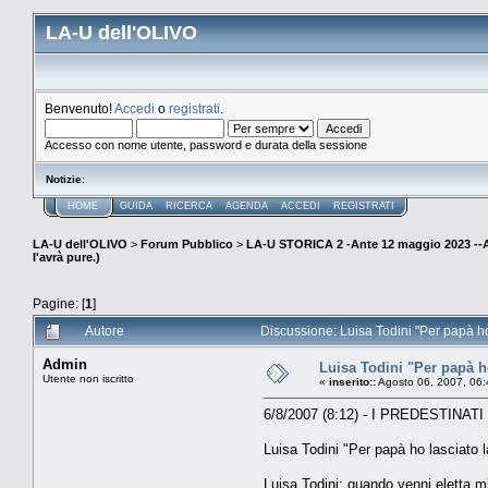
LA-U dell'OLIVO
Benvenuto!
Accedi
o
registrati
.
Accesso con nome utente, password e durata della sessione
Notizie
:
HOME
GUIDA
RICERCA
AGENDA
ACCEDI
REGISTRATI
LA-U dell'OLIVO
>
Forum Pubblico
>
LA-U STORICA 2 -Ante 12 maggio 2023 
l'avrà pure.)
Pagine: [
1
]
Autore
Discussione: Luisa Todini "Per papà ho 
Admin
Luisa Todini "Per papà ho
Utente non iscritto
«
inserito::
Agosto 06, 2007, 06:
6/8/2007 (8:12) - I PREDESTINATI
Luisa Todini "Per papà ho lasciato la
Luisa Todini: quando venni eletta mi