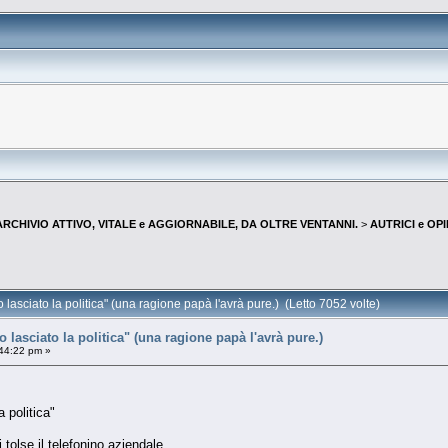
--ARCHIVIO ATTIVO, VITALE e AGGIORNABILE, DA OLTRE VENTANNI.
>
AUTRICI e OP
lasciato la politica" (una ragione papà l'avrà pure.) (Letto 7052 volte)
 lasciato la politica" (una ragione papà l'avrà pure.)
44:22 pm »
 politica"
 tolse il telefonino aziendale