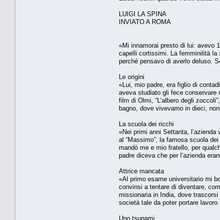
LUIGI LA SPINA
INVIATO A ROMA
«Mi innamorai presto di lui: avevo 1
capelli cortissimi. La femminilità l
perché pensavo di averlo deluso. Se
Le origini
«Lui, mio padre, era figlio di contad
aveva studiato gli fece conservare q
film di Olmi, “L’albero degli zoccoli
bagno, dove vivevamo in dieci, non
La scuola dei ricchi
«Nei primi anni Settanta, l’azienda 
al “Massimo”, la famosa scuola dei
mandò me e mio fratello, per qualch
padre diceva che per l’azienda erano 
Attrice mancata
«Al primo esame universitario mi bo
convinsi a tentare di diventare, com
missionaria in India, dove trascorsi
società tale da poter portare lavoro
Uno tsunami