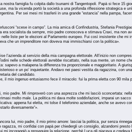
a nostra famiglia fu colpita dallo tsunami di Tangentopoli. Papà si fece 15 giorn
cuse, ma la vicenda portò la società a una profonda riflessione strategica e un
’Argentina. Per sei mesi mi trasferii in una grande “estancia” nella pampa, fac
rlusconi “scese in campo”. La mia amica di Confindustria, Stefania Prestigia
glia era socialista da sempre, mio padre conosceva e stimava Craxi, ma non av
re nelle liste per le elezioni al Parlamento europeo. Fui così insistente che m
Diceva che un imprenditore non doveva mai immischiarsi con la politica».
se l’azienda al servizio della mia campagna elettorale. All’inizio non compres
dini nelle schede elettorali avrebbe riscattato, nella sua mente, un nome che 
ta: sapevo a malapena la differenza tra proporzionale e maggioritario. A giuris
terioso e un po’ inquietante. Andavo nei paesi vestita da ragazzina, con una
etaria del candidato.
se, il mio ingenuo entusiasmo fece il miracolo: fui la prima eletta con 90 mila
ui, mio padre. Mi rimproverò con una asprezza che mi lasciò sconcertata: nella
 rimasi molto male. La politica mi dava molte soddisfazioni, imparai un sacc
cativa: appena fui eletta, mi tolse il telefonino aziendale, anche se avevo co
estarlo diversamente”».
ncora lui, mio padre, il mio primo amore: lasciai la politica, pur senza rinneg
agazza, mi confidai con papà per chiedergli un consiglio, alzandomi presto la 
i mi incoraggiò a proseguire la relazione, perchè Luca gli piaceva e credeva fo