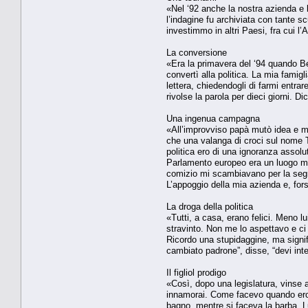
«Nel ‘92 anche la nostra azienda e l
l’indagine fu archiviata con tante s
investimmo in altri Paesi, fra cui l
La conversione
«Era la primavera del ‘94 quando Be
convertì alla politica. La mia fami
lettera, chiedendogli di farmi entra
rivolse la parola per dieci giorni. 
Una ingenua campagna
«All’improvviso papà mutò idea e mi
che una valanga di croci sul nome To
politica ero di una ignoranza assolu
Parlamento europeo era un luogo mis
comizio mi scambiavano per la segr
L’appoggio della mia azienda e, for
La droga della politica
«Tutti, a casa, erano felici. Meno l
stravinto. Non me lo aspettavo e ci
Ricordo una stupidaggine, ma signifi
cambiato padrone”, disse, “devi int
Il figliol prodigo
«Così, dopo una legislatura, vinse a
innamorai. Come facevo quando ero r
bagno, mentre si faceva la barba. Lu