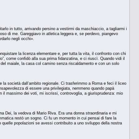
rlo in tutto, arrivando persino a vestirmi da maschiaccio, a tagliarmi i
glioso di me. Gareggiavo in atletica leggera e, se perdevo, piangevo
rdarlo negli occhi».
nquistare la licenza elementare e, per tutta la vita, il confronto con chi
o”, come confidò alla sua prima fidanzatina, e ci riuscì. Quando vidi il
sione del maiale, la casa col camino senza riscaldamento e con un solo
e la società dall’ambito regionale. Ci trasferimmo a Roma e feci il liceo
consapevolezza di essere una privilegiata, nemmeno quando papà
l massimo dei voti, mi iscrissi, controvoglia, a giurisprudenza: mio
na Dei, la vedova di Mario Riva. Era una donna straordinaria e mi
rammatica restò un sogno. Ci fu un momento in cui pensai di fare la
o quelle popolazioni se avessi contribuito a uno sviluppo della nostra