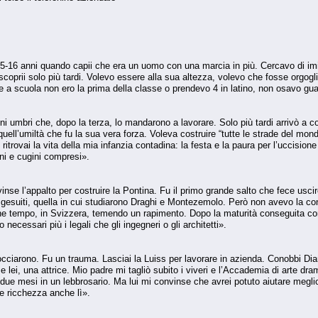
5-16 anni quando capii che era un uomo con una marcia in più. Cercavo di imita
a scoprii solo più tardi. Volevo essere alla sua altezza, volevo che fosse orgo
 a scuola non ero la prima della classe o prendevo 4 in latino, non osavo gua
ini umbri che, dopo la terza, lo mandarono a lavorare. Solo più tardi arrivò a co
uell’umiltà che fu la sua vera forza. Voleva costruire “tutte le strade del mond
”, ritrovai la vita della mia infanzia contadina: la festa e la paura per l’ucci
ni e cugini compresi».
vinse l’appalto per costruire la Pontina. Fu il primo grande salto che fece uscir
 gesuiti, quella in cui studiarono Draghi e Montezemolo. Però non avevo la 
e tempo, in Svizzera, temendo un rapimento. Dopo la maturità conseguita con i
necessari più i legali che gli ingegneri o gli architetti».
cciarono. Fu un trauma. Lasciai la Luiss per lavorare in azienda. Conobbi Dia
e lei, una attrice. Mio padre mi tagliò subito i viveri e l’Accademia di arte d
 due mesi in un lebbrosario. Ma lui mi convinse che avrei potuto aiutare megli
 e ricchezza anche lì».