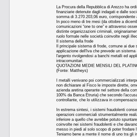
La Procura della Repubblica di Arezzo ha ordin
finanziarie detenute dagli indagati e dalle socie
somma di 3.270.203,06 euro, corrispondente ad
In poco meno di tre mesi (da ottobre a dicembr
comunicazioni “one to one” e attraverso osserv
distinte organizzazioni criminali, originariam
ruolo formale nelle società coinvolte negli illeci
Il sistema della frode
Il principale sistema di frode, comune ai due 
applicazione dell'Iva che prevede un sistema d
l'argento rivolgendosi a banchi metalli ed appli
intracomunitari.
QUOTAZIONI MEDIE MENSILI DEL PLATIN
(Fonte: Mattheys)
I metalli venivano poi commercializzati inter
non dichiarare al Fisco le imposte dirette, om
azienda aretina operante nel settore della comm
100% da Banca Etruria) che secondo l'accusa t
controllante, che lo utilizzava in compensazio
In estrema sintesi, i sistemi fraudolenti conse
operazioni commerciali strumentalmente realizz
inferiore a quello che avrebbe potuto spuntare 
coinvolte nei sistemi fraudolenti e che davano
messo in piedi al solo scopo di poter frodare l
Teniamo bene a mente il nome di uno tra gli ind