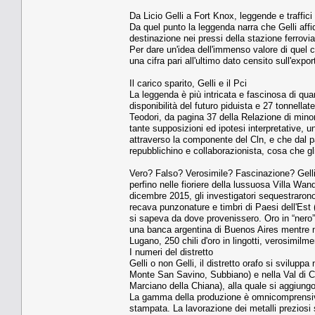
Da Licio Gelli a Fort Knox, leggende e traffici d
Da quel punto la leggenda narra che Gelli affid
destinazione nei pressi della stazione ferroviar
Per dare un'idea dell'immenso valore di quel car
una cifra pari all'ultimo dato censito sull'export
Il carico sparito, Gelli e il Pci
La leggenda è più intricata e fascinosa di qua
disponibilità del futuro piduista e 27 tonnell
Teodori, da pagina 37 della Relazione di min
tante supposizioni ed ipotesi interpretative, 
attraverso la componente del Cln, e che dal pa
repubblichino e collaborazionista, cosa che gl
Vero? Falso? Verosimile? Fascinazione? Gelli
perfino nelle fioriere della lussuosa Villa Wan
dicembre 2015, gli investigatori sequestrarono 16
recava punzonature e timbri di Paesi dell'Est (
si sapeva da dove provenissero. Oro in “nero”. 
una banca argentina di Buenos Aires mentre ne
Lugano, 250 chili d'oro in lingotti, verosimil
I numeri del distretto
Gelli o non Gelli, il distretto orafo si svilupp
Monte San Savino, Subbiano) e nella Val di Ch
Marciano della Chiana), alla quale si aggiung
La gamma della produzione è omnicomprensiva m
stampata. La lavorazione dei metalli preziosi s