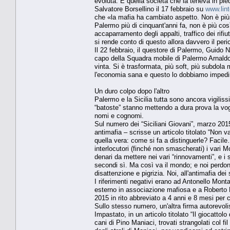
evoluta. E quella società che la teneva in pied
Salvatore Borsellino il 17 febbraio su
www.lint
che «la mafia ha cambiato aspetto. Non è più 
Palermo più di cinquant'anni fa, non è più così
accaparramento degli appalti, traffico dei rifi
si rende conto di questo allora davvero il pe
Il 22 febbraio, il questore di Palermo, Guido 
capo della Squadra mobile di Palermo Arnaldo 
vinta. Si è trasformata, più soft, più subdo
l'economia sana e questo lo dobbiamo impedi
Un duro colpo dopo l'altro
Palermo e la Sicilia tutta sono ancora vigilis
“batoste” stanno mettendo a dura prova la vog
nomi e cognomi.
Sul numero dei “Siciliani Giovani”, marzo 2015
antimafia – scrisse un articolo titolato “Non 
quella vera: come si fa a distinguerle? Facile
interlocutori (finché non smascherati) i vari 
denari da mettere nei vari “rinnovamenti”, e i
secondi sì. Ma così va il mondo; e noi perdon
disattenzione e pigrizia. Noi, all'antimafia de
I riferimenti negativi erano ad Antonello Mont
esterno in associazione mafiosa e a Roberto 
2015 in rito abbreviato a 4 anni e 8 mesi per c
Sullo stesso numero, un'altra firma autorevo
Impastato, in un articolo titolato “Il giocatto
cani di Pino Maniaci, trovati strangolati col fi