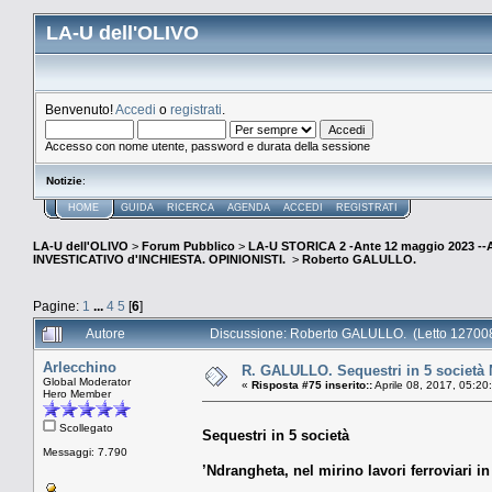
LA-U dell'OLIVO
Benvenuto!
Accedi
o
registrati
.
Accesso con nome utente, password e durata della sessione
Notizie
:
HOME
GUIDA
RICERCA
AGENDA
ACCEDI
REGISTRATI
LA-U dell'OLIVO
>
Forum Pubblico
>
LA-U STORICA 2 -Ante 12 maggio 2023 
INVESTICATIVO d'INCHIESTA. OPINIONISTI.
>
Roberto GALULLO.
Pagine:
1
...
4
5
[
6
]
Autore
Discussione: Roberto GALULLO. (Letto 127008
Arlecchino
R. GALULLO. Sequestri in 5 società Nd
Global Moderator
«
Risposta #75 inserito::
Aprile 08, 2017, 05:20
Hero Member
Scollegato
Sequestri in 5 società
Messaggi: 7.790
’Ndrangheta, nel mirino lavori ferroviari in