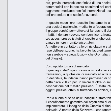
oro, previa interposizione fittizia di una societ
commerciali con le società acquirenti nei confr
pagamenti mediante bonifici internazionali, da
dell'oro ceduto alle società nazionali.
In questo modo l'oro, raccolto illecitamente a 
una società nazionale, mediante un'operazion
il gruppo perché permetteva di far uscire il de
Infatti, il denaro ricevuto con bonifico, a fro
c/c accesi presso istituti di credito ungheresi
pagare in nero i fornitori/ricettatori.
A mettere in contatto tra loro i riciclatori è s
fase dell'operazione, ha favorito l'accreditam
non sarebbe – spiega Bixio – che Oro Italia tr
del 3 luglio).
L'oro ripulito torna sul mercato
Il guadagno dell'organizzazione si realizzava 
transazioni, a quotazioni di mercato ad altre s
In definitiva, le indagini hanno permesso di ri
detto circa 750 kg per un valore di oltre 25 mili
destinazione del metallo prezioso. È stato in
oggetti preziosi ottenuti truffando gli anziani
Per la buona riuscita delle indagini è stato fo
il coordinamento garantito dall'organismo di
implementato. L'indagine della Guardia di fin
coinvolti. A partire dalla Svizzera – che rappr