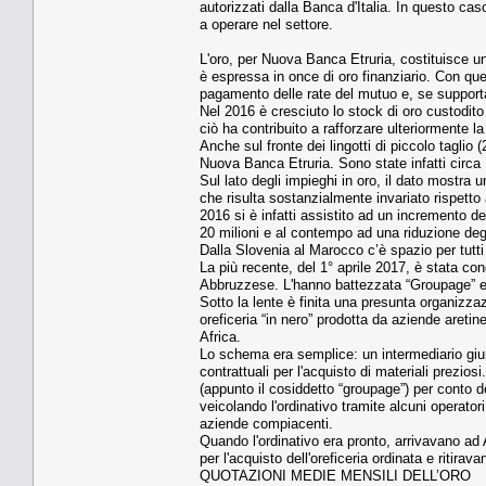
autorizzati dalla Banca d'Italia. In questo ca
a operare nel settore.
L'oro, per Nuova Banca Etruria, costituisce un
è espressa in once di oro finanziario. Con quest
pagamento delle rate del mutuo e, se supportat
Nel 2016 è cresciuto lo stock di oro custodito
ciò ha contribuito a rafforzare ulteriormente la 
Anche sul fronte dei lingotti di piccolo taglio
Nuova Banca Etruria. Sono state infatti circa 
Sul lato degli impieghi in oro, il dato mostra un
che risulta sostanzialmente invariato rispetto
2016 si è infatti assistito ad un incremento d
20 milioni e al contempo ad una riduzione degl
Dalla Slovenia al Marocco c’è spazio per tutti
La più recente, del 1° aprile 2017, è stata cond
Abbruzzese. L'hanno battezzata “Groupage” e
Sotto la lente è finita una presunta organizzazi
oreficeria “in nero” prodotta da aziende areti
Africa.
Lo schema era semplice: un intermediario giung
contrattuali per l'acquisto di materiali prezio
(appunto il cosiddetto “groupage”) per conto de
veicolando l'ordinativo tramite alcuni operatori 
aziende compiacenti.
Quando l'ordinativo era pronto, arrivavano ad 
per l'acquisto dell'oreficeria ordinata e ritirav
QUOTAZIONI MEDIE MENSILI DELL’ORO