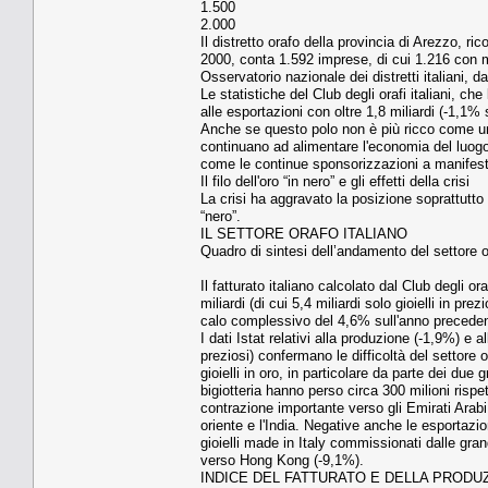
1.500
2.000
Il distretto orafo della provincia di Arezzo, r
2000, conta 1.592 imprese, di cui 1.216 con m
Osservatorio nazionale dei distretti italiani, d
Le statistiche del Club degli orafi italiani, c
alle esportazioni con oltre 1,8 miliardi (-1,1%
Anche se questo polo non è più ricco come una
continuano ad alimentare l'economia del luogo e
come le continue sponsorizzazioni a manifestaz
Il filo dell'oro “in nero” e gli effetti della crisi
La crisi ha aggravato la posizione soprattutto 
“nero”.
IL SETTORE ORAFO ITALIANO
Quadro di sintesi dell’andamento del settore or
Il fatturato italiano calcolato dal Club degli or
miliardi (di cui 5,4 miliardi solo gioielli in pre
calo complessivo del 4,6% sull'anno preceden
I dati Istat relativi alla produzione (-1,9%) e a
preziosi) confermano le difficoltà del settor
gioielli in oro, in particolare da parte dei due 
bigiotteria hanno perso circa 300 milioni rispe
contrazione importante verso gli Emirati Arabi 
oriente e l'India. Negative anche le esportaz
gioielli made in Italy commissionati dalle gra
verso Hong Kong (-9,1%).
INDICE DEL FATTURATO E DELLA PRODU