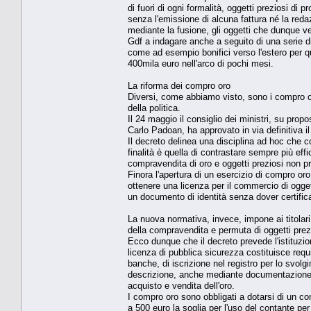
di fuori di ogni formalità, oggetti preziosi di
senza l'emissione di alcuna fattura né la reda
mediante la fusione, gli oggetti che dunque v
Gdf a indagare anche a seguito di una serie 
come ad esempio bonifici verso l'estero per q
400mila euro nell'arco di pochi mesi.
La riforma dei compro oro
Diversi, come abbiamo visto, sono i compro or
della politica.
Il 24 maggio il consiglio dei ministri, su prop
Carlo Padoan, ha approvato in via definitiva il
Il decreto delinea una disciplina ad hoc che co
finalità è quella di contrastare sempre più effica
compravendita di oro e oggetti preziosi non pr
Finora l'apertura di un esercizio di compro or
ottenere una licenza per il commercio di oggett
un documento di identità senza dover certificar
La nuova normativa, invece, impone ai titolari d
della compravendita e permuta di oggetti prezios
Ecco dunque che il decreto prevede l'istituzion
licenza di pubblica sicurezza costituisce requis
banche, di iscrizione nel registro per lo svolgim
descrizione, anche mediante documentazione fot
acquisto e vendita dell'oro.
I compro oro sono obbligati a dotarsi di un co
a 500 euro la soglia per l'uso del contante per le