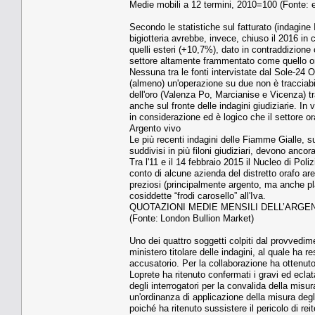
Medie mobili a 12 termini, 2010=100 (Fonte: e
Secondo le statistiche sul fatturato (indagine I
bigiotteria avrebbe, invece, chiuso il 2016 in 
quelli esteri (+10,7%), dato in contraddizione c
settore altamente frammentato come quello o
Nessuna tra le fonti intervistate dal Sole-24 
(almeno) un'operazione su due non è tracciabi
dell'oro (Valenza Po, Marcianise e Vicenza) tr
anche sul fronte delle indagini giudiziarie. In
in considerazione ed è logico che il settore o
Argento vivo
Le più recenti indagini delle Fiamme Gialle, s
suddivisi in più filoni giudiziari, devono anco
Tra l'11 e il 14 febbraio 2015 il Nucleo di Po
conto di alcune azienda del distretto orafo are
preziosi (principalmente argento, ma anche pla
cosiddette “frodi carosello” all'Iva.
QUOTAZIONI MEDIE MENSILI DELL’ARGE
(Fonte: London Bullion Market)
Uno dei quattro soggetti colpiti dal provvedim
ministero titolare delle indagini, al quale ha 
accusatorio. Per la collaborazione ha ottenuto 
Loprete ha ritenuto confermati i gravi ed eclata
degli interrogatori per la convalida della misur
un'ordinanza di applicazione della misura degli
poiché ha ritenuto sussistere il pericolo di re