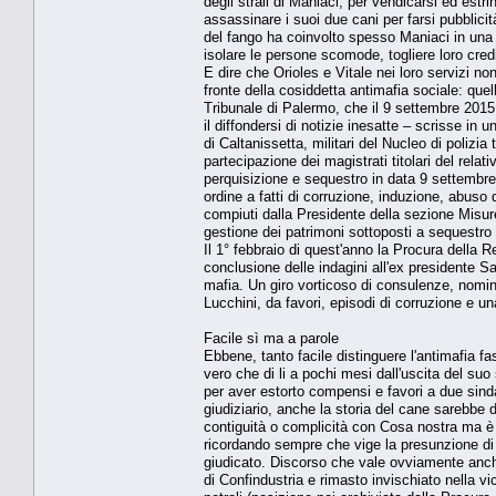
degli strali di Maniaci, per vendicarsi ed estr
assassinare i suoi due cani per farsi pubblic
del fango ha coinvolto spesso Maniaci in una s
isolare le persone scomode, togliere loro credib
E dire che Orioles e Vitale nei loro servizi n
fronte della cosiddetta antimafia sociale: que
Tribunale di Palermo, che il 9 settembre 2015
il diffondersi di notizie inesatte – scrisse in
di Caltanissetta, militari del Nucleo di polizia
partecipazione dei magistrati titolari del rela
perquisizione e sequestro in data 9 settembre 2
ordine a fatti di corruzione, induzione, abuso 
compiuti dalla Presidente della sezione Misure
gestione dei patrimoni sottoposti a sequestro d
Il 1° febbraio di quest'anno la Procura della R
conclusione delle indagini all'ex presidente Sa
mafia. Un giro vorticoso di consulenze, nomin
Lucchini, da favori, episodi di corruzione e una 
Facile sì ma a parole
Ebbene, tanto facile distinguere l'antimafia f
vero che di li a pochi mesi dall'uscita del suo
per aver estorto compensi e favori a due sindac
giudiziario, anche la storia del cane sarebbe
contiguità o complicità con Cosa nostra ma è evi
ricordando sempre che vige la presunzione di
giudicato. Discorso che vale ovviamente anch
di Confindustria e rimasto invischiato nella v