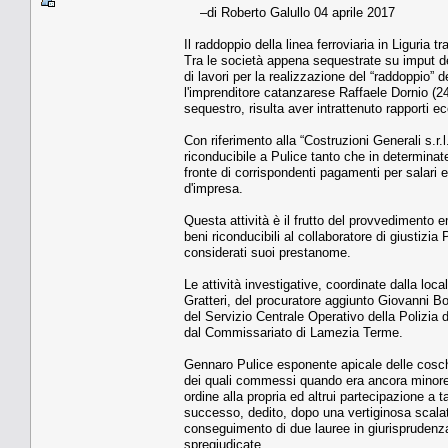
–di Roberto Galullo 04 aprile 2017
Il raddoppio della linea ferroviaria in Liguria
Tra le società appena sequestrate su imput dell
di lavori per la realizzazione del “raddoppio” d
l'imprenditore catanzarese Raffaele Dornio (24
sequestro, risulta aver intrattenuto rapporti e
Con riferimento alla “Costruzioni Generali s.r
riconducibile a Pulice tanto che in determinate 
fronte di corrispondenti pagamenti per salari 
d'impresa.
Questa attività è il frutto del provvedimento 
beni riconducibili al collaboratore di giustizia
considerati suoi prestanome.
Le attività investigative, coordinate dalla lo
Gratteri, del procuratore aggiunto Giovanni B
del Servizio Centrale Operativo della Polizia 
dal Commissariato di Lamezia Terme.
Gennaro Pulice esponente apicale delle cosche
dei quali commessi quando era ancora minorenn
ordine alla propria ed altrui partecipazione a 
successo, dedito, dopo una vertiginosa scalata
conseguimento di due lauree in giurisprudenza 
spregiudicate.