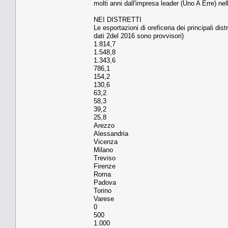
molti anni dall'impresa leader (Uno A Erre) ne
NEI DISTRETTI
Le esportazioni di oreficeria dei principali di
dati 2del 2016 sono provvisori)
1.814,7
1.548,8
1.343,6
786,1
154,2
130,6
63,2
58,3
39,2
25,8
Arezzo
Alessandria
Vicenza
Milano
Treviso
Firenze
Roma
Padova
Torino
Varese
0
500
1.000