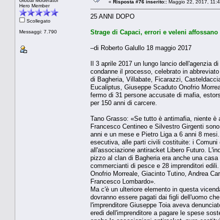
Global Moderator
«
Risposta #76 inserito::
Maggio 22, 2017, 11:
Hero Member
25 ANNI DOPO
Scollegato
Strage di Capaci, errori e veleni affossano 
Messaggi: 7.790
–di Roberto Galullo 18 maggio 2017
Il 3 aprile 2017 un lungo lancio dell'agenzia 
condanne il processo, celebrato in abbreviato 
di Bagheria, Villabate, Ficarazzi, Casteldaccia
Eucaliptus, Giuseppe Scaduto Onofrio Morreal
fermo di 31 persone accusate di mafia, estor
per 150 anni di carcere.
Tano Grasso: «Se tutto è antimafia, niente è 
Francesco Centineo e Silvestro Girgenti sono
anni e un mese e Pietro Liga a 6 anni 8 mesi.
esecutiva, alle parti civili costituite: i Comuni
all'associazione antiracket Libero Futuro. L'in
pizzo al clan di Bagheria era anche una casa d
commercianti di pesce e 28 imprenditori edili
Onofrio Morreale, Giacinto Tutino, Andrea C
Francesco Lombardo».
Ma c'è un ulteriore elemento in questa vicenda
dovranno essere pagati dai figli dell'uomo che 
l'imprenditore Giuseppe Toia aveva denunciato 
eredi dell'imprenditore a pagare le spese sost