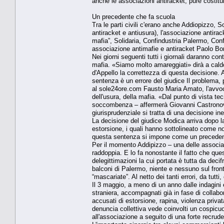
anche le associazioni antiracket, pure costitui
Un precedente che fa scuola
Tra le parti civili c'erano anche Addiopizzo,
antiracket e antiusura), l'associazione antirac
mafia”, Solidaria, Confindustria Palermo, Con
associazione antimafie e antiracket Paolo Borse
Nei giorni seguenti tutti i giornali daranno co
mafia. «Siamo molto amareggiati» dirà a caldo
d'Appello la correttezza di questa decisione
sentenza è un errore del giudice Il problema, 
al sole24ore.com Fausto Maria Amato, l'avvoca
dell'usura, della mafia. «Dal punto di vista tecn
soccombenza – affermerà Giovanni Castronovo, 
giurisprudenziale si tratta di una decisione in
La decisione del giudice Modica arriva dopo la p
estorsione, i quali hanno sottolineato come n
questa sentenza si impone come un precedente p
Per il momento Addipizzo – una delle associazio
raddoppia. E lo fa nonostante il fatto che que
delegittimazioni la cui portata è tutta da dec
balconi di Palermo, niente e nessuno sul front
“mascariate”. Al netto dei tanti errori, da tutti,
Il 3 maggio, a meno di un anno dalle indagini e
straniera, accompagnati già in fase di collab
accusati di estorsione, rapina, violenza priva
denuncia collettiva vede coinvolti un cospicu
all'associazione a seguito di una forte recrude