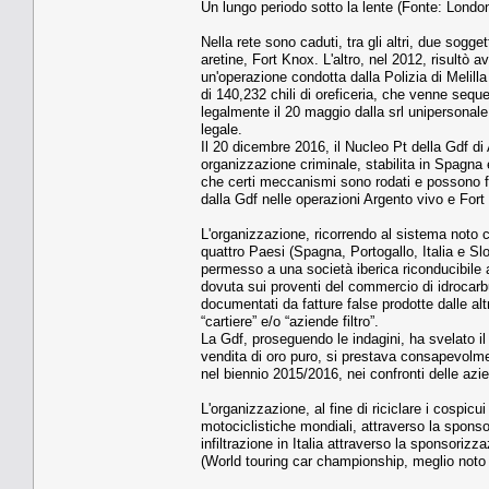
Un lungo periodo sotto la lente (Fonte: Londo
Nella rete sono caduti, tra gli altri, due sogget
aretine, Fort Knox. L'altro, nel 2012, risultò 
un'operazione condotta dalla Polizia di Melil
di 140,232 chili di oreficeria, che venne seque
legalmente il 20 maggio dalla srl unipersonale
legale.
Il 20 dicembre 2016, il Nucleo Pt della Gdf di 
organizzazione criminale, stabilita in Spagna e
che certi meccanismi sono rodati e possono fa
dalla Gdf nelle operazioni Argento vivo e Fort
L'organizzazione, ricorrendo al sistema noto c
quattro Paesi (Spagna, Portogallo, Italia e Slo
permesso a una società iberica riconducibile ad 
dovuta sui proventi del commercio di idrocarbu
documentati da fatture false prodotte dalle altr
“cartiere” e/o “aziende filtro”.
La Gdf, proseguendo le indagini, ha svelato il
vendita di oro puro, si prestava consapevolment
nel biennio 2015/2016, nei confronti delle azi
L'organizzazione, al fine di riciclare i cospicui
motociclistiche mondiali, attraverso la spon
infiltrazione in Italia attraverso la sponsor
(World touring car championship, meglio not