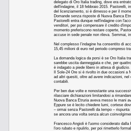
delegato di Oro Italia trading, dove era entra
dell'indagine, il 18 febbraio 2015. Pastorelli
del licenziamento, si è dimesso e per il mome
Domande senza risposte di Nuova Banca Etru
Pastorelli entra dunque nell'indagine con l'accu
venditori, per poi compensare il credito d'impo
momento preferiscono restare coperte, Pastore
accuse in sede penale non rileva. Semmai, int
Nel complesso l’indagine ha consentito di acc
15,45 milioni di euro nel periodo compreso tra i
La domanda logica da porsi è se Oro Italia tra
sarebbe uscita danneggiata e che, per quattro
è indagato a piede libero in attesa di giudizio.
Il Sole-24 Ore si è rivolto in due occasioni 
ad altri quesiti, oltre ad avere indicazioni, ne
contabili.
Per ben due volte e nonostante una successiva
rilasciare dichiarazioni limitandosi a rimanda
Nuova Banca Etruria aveva messo le mani avan
Eppure se è lecito chiedere lumi, cortese dovr
– ormai senza Pastorelli da tempo – rispunta n
se ancora una volta senza alcun coinvolgimen
Francesco Angioli è l'uomo considerato dalla Pro
l'oro rubato e ripulirlo, per poi rimetterlo f