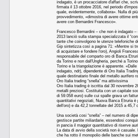
indagato, è un procacciatore d'affari che, scr
firmata il 13 ottobre 2016, nel periodo d'imposta
quale, evidentemente, collabora». Nulla di più 
provvedimento, «dimostra di avere ottime entrat
avere con Bernardini Francesco».
Francesco Bernardini – che non è indagato – è 
2013 lanciò sulla stampa specializzata il “cont
tante che coinvolgono le utenze telefoniche d
Gip sintetizza così a pagina 71: «Mentre si tr
di acquistare e fondere l'oro), Angioli Frances
responsabile del comparto oro di Banca Etruri
da Torino e non dall'Ungheria, perché a Torino
Torino e la triangolazione è apparente. «Dalle
indagato, ndr), dipendente di Oro Italia Trad
quale destinatario finale del metallo aurifero ra
Oro Italia trading “snella” ma attivissima
Oro Italia trading è iscritta dal 30 novembre 
metalli preziosi. Costituita con un capitale s
di 59.058 euro) sulle cui spalle grava un fattur
quantitativi negoziati, Nuova Banca Etruria è
dell'oro) e da 42,2 tonnellate del 2015 a 45,7 
Una società cosi “snella” – nel numero di dipe
gestisce partite miliardarie, essendosi conqui
in pancia il maggior quantitativo di riserve aur
La data di avvio della società non è casuale. 
che ha rotto il monopolio delle banche sui met