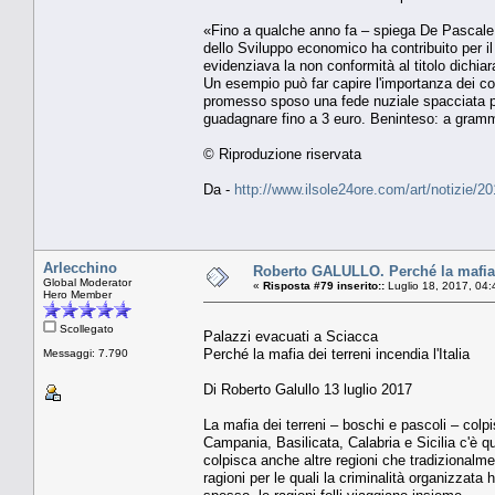
«Fino a qualche anno fa – spiega De Pascale –
dello Sviluppo economico ha contribuito per 
evidenziava la non conformità al titolo dichiar
Un esempio può far capire l'importanza dei con
promesso sposo una fede nuziale spacciata per
guadagnare fino a 3 euro. Beninteso: a gram
© Riproduzione riservata
Da -
http://www.ilsole24ore.com/art/notizie/
Arlecchino
Roberto GALULLO. Perché la mafia de
Global Moderator
«
Risposta #79 inserito::
Luglio 18, 2017, 04:
Hero Member
Scollegato
Palazzi evacuati a Sciacca
Perché la mafia dei terreni incendia l'Italia
Messaggi: 7.790
Di Roberto Galullo 13 luglio 2017
La mafia dei terreni – boschi e pascoli – colpi
Campania, Basilicata, Calabria e Sicilia c'è q
colpisca anche altre regioni che tradizionalm
ragioni per le quali la criminalità organizzata