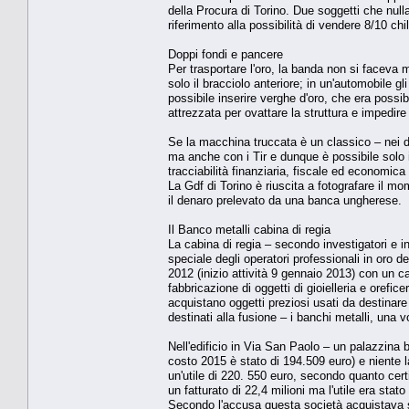
della Procura di Torino. Due soggetti che null
riferimento alla possibilità di vendere 8/10 ch
Doppi fondi e pancere
Per trasportare l'oro, la banda non si faceva
solo il bracciolo anteriore; in un'automobile gl
possibile inserire verghe d'oro, che era possi
attrezzata per ovattare la struttura e impedire 
Se la macchina truccata è un classico – nei de
ma anche con i Tir e dunque è possibile solo i
tracciabilità finanziaria, fiscale ed economica 
La Gdf di Torino è riuscita a fotografare il 
il denaro prelevato da una banca ungherese.
Il Banco metalli cabina di regia
La cabina di regia – secondo investigatori e in
speciale degli operatori professionali in oro d
2012 (inizio attività 9 gennaio 2013) con un c
fabbricazione di oggetti di gioielleria e orefice
acquistano oggetti preziosi usati da destina
destinati alla fusione – i banchi metalli, una 
Nell'edificio in Via San Paolo – un palazzina 
costo 2015 è stato di 194.509 euro) e niente l
un'utile di 220. 550 euro, secondo quanto certi
un fatturato di 22,4 milioni ma l'utile era stato
Secondo l'accusa questa società acquistava s