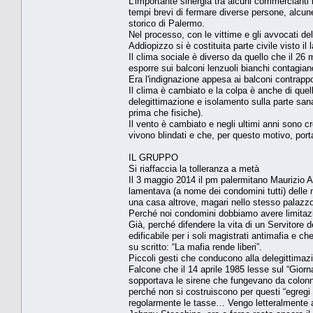
L'importante sinergia tra alcuni commercianti
tempi brevi di fermare diverse persone, alcun
storico di Palermo.
Nel processo, con le vittime e gli avvocati 
Addiopizzo si è costituita parte civile visto il
Il clima sociale è diverso da quello che il 26
esporre sui balconi lenzuoli bianchi contagiando
Era l'indignazione appesa ai balconi contrappo
Il clima è cambiato e la colpa è anche di quell
delegittimazione e isolamento sulla parte sana 
prima che fisiche).
Il vento è cambiato e negli ultimi anni sono cr
vivono blindati e che, per questo motivo, porta
IL GRUPPO
Si riaffaccia la tolleranza a metà
Il 3 maggio 2014 il pm palermitano Maurizio Ag
lamentava (a nome dei condomini tutti) delle m
una casa altrove, magari nello stesso palazzo
Perché noi condomini dobbiamo avere limitazioni
Già, perché difendere la vita di un Servitore 
edificabile per i soli magistrati antimafia e ch
su scritto: “La mafia rende liberi”.
Piccoli gesti che conducono alla delegittimaz
Falcone che il 14 aprile 1985 lesse sul “Giorna
sopportava le sirene che fungevano da colonna
perché non si costruiscono per questi “egregi s
regolarmente le tasse… Vengo letteralmente a