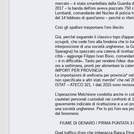
mercato – è stata smantellata dalla Guardia 
2017 – la banda dell'oro aveva piazzato 750 ch
Lombardi, comandante del Nucleo di polizia tri
del 14 febbraio di quest'anno – perché si rifer
Così gli spalloni trasportano l'oro illecito
Già, perché seguendo il classico topo d'appar
scrupoli, che cede l'oro alla fonderia che lo tr
interposizione di una società ungherese, la Gd
Sparagna) ha spezzato una catena di ricettazio
città – aggiunge Filippo Ivan Bixio, comandante
– è in difficoltà». Tanto per rendere l'idea: due
oro a settimana, pronti per alimentare la caten
IMPORT PER PROVINCIA
Le importazioni di oreficeria per provincia* ne
non specificate e altri stati membri” che nel 201
ISTAT – ATECO 321, I dati 2015 sono revision
L'operazione Melchiorre condotta anche in col
cautelari personali custodiali nei confronti di 
gravemente indiziate di ricettazione e a un pro
una società ungherese. Per lo più l'oro era pro
dal fenomeno.
FIUME DI DENARO / PRIMA PUNTATA 3 lu
Quel traffico d’oro che imbarazza Banca Etrur