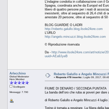
L'indagine condotta in collaborazione con il Gr
Spagna, coordinata anche da Europol ed Euroj
libero di quattro persone per i reati di associ
inesistenti, oltre al sequestro di 26,4 chili d
arrestate 20 persone, oltre al sequestro di 50 
BLOG GUARDIE O LADRI
http://roberto.galullo.blog.ilsole24ore.com
L'URLO
http://angelo.mincuzzi.blog.ilsole24ore.com
© Riproduzione riservata
Da -
http://www.ilsole24ore.com/art/notizie/2
uuid=AEa9JyeB
Arlecchino
Roberto Galullo e Angelo Mincuz
Global Moderator
«
Risposta #78 inserito::
Luglio 09, 2017, 09:4
Hero Member
Scollegato
FIUME DI DENARO / SECONDA PUNTATA
La banda dell’oro che ruba ai poveri per dare a
Messaggi: 7.790
di Roberto Galullo e Angelo Mincuzzi 4 luglio
Torino è tornata a respirare. La filiera della 