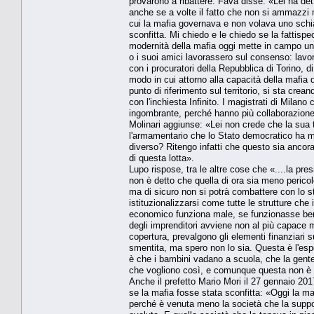
provarono a ribattere. Fava disse: «Lei ha detto
anche se a volte il fatto che non si ammazzi ma
cui la mafia governava e non volava uno schiaf
sconfitta. Mi chiedo e le chiedo se la fattisp
modernità della mafia oggi mette in campo un
o i suoi amici lavorassero sul consenso: lavor
con i procuratori della Repubblica di Torino, 
modo in cui attorno alla capacità della mafia 
punto di riferimento sul territorio, si sta cr
con l'inchiesta Infinito. I magistrati di Mila
ingombrante, perché hanno più collaborazione 
Molinari aggiunse: «Lei non crede che la sua 
l'armamentario che lo Stato democratico ha mes
diverso? Ritengo infatti che questo sia ancora 
di questa lotta».
Lupo rispose, tra le altre cose che «....la pre
non è detto che quella di ora sia meno perico
ma di sicuro non si potrà combattere con lo 
istituzionalizzarsi come tutte le strutture ch
economico funziona male, se funzionasse ben
degli imprenditori avviene non al più capace m
copertura, prevalgono gli elementi finanziari 
smentita, ma spero non lo sia. Questa è l'esp
è che i bambini vadano a scuola, che la gente
che vogliono così, e comunque questa non è l'
Anche il prefetto Mario Mori il 27 gennaio 2
se la mafia fosse stata sconfitta: «Oggi la ma
perché è venuta meno la società che la suppor