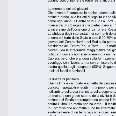
Johnny Stecchino, era e forse resta ancora il “
La memoria nei più giovani
Che il vento è cambiato lo capisci anche dalle
ordine e grado, alle lezioni di legalità e che v
come ogni anno, il Centro studi Pio La Torre, a
ricerca tra 3.061 ragazzi che partecipano al 
anniversario dell'uccisione di La Torre e Rosa
La sfiducia degli intervistati nei confronti del
ancora più forte dello Stato e solo il 29.80% c
giovani del Centro-Nord e del Sud sulla percez
presidente del Centro Pio La Torre – . La mafia
giovani. Ma la stragrande maggioranza dei giova
politica. I giovani non si rivolgeranno a un maf
Capisci, però, che è ancora sulla formazione
sconfigge con l'Esercito ma con un esercito di 
svetta quella sugli insegnanti (83%). Seguono ma
i politici locali e nazionali.
La libertà di pensiero...
Che il clima è cambiato – al netto del process
concetti rispettabili e legittimi ma proprio p
nell'ambito della sua inchiesta sulla degenera
ammainate con grave scorno della civiltà e de
ordinario di Storia contemporanea presso l'Uni
scritto il libro “La mafia non ha vinto – Il labiri
In Commissione antimafia Lupo ha affermato che
evidentemente di un termine, come quasi sempr