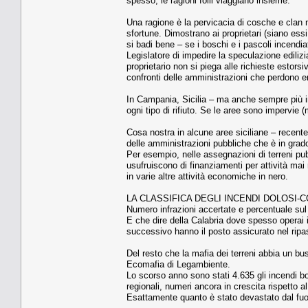
spesso, le ragioni folli viaggiano insieme.
Una ragione è la pervicacia di cosche e clan n
sfortune. Dimostrano ai proprietari (siano essi
si badi bene – se i boschi e i pascoli incendiat
Legislatore di impedire la speculazione ediliz
proprietario non si piega alle richieste estor
confronti delle amministrazioni che perdono en
In Campania, Sicilia – ma anche sempre più in
ogni tipo di rifiuto. Se le aree sono impervie
Cosa nostra in alcune aree siciliane – recente
delle amministrazioni pubbliche che è in grado 
Per esempio, nelle assegnazioni di terreni pub
usufruiscono di finanziamenti per attività mai
in varie altre attività economiche in nero.
LA CLASSIFICA DEGLI INCENDI DOLOSI-
Numero infrazioni accertate e percentuale sul
E che dire della Calabria dove spesso operai 
successivo hanno il posto assicurato nel rip
Del resto che la mafia dei terreni abbia un bu
Ecomafia di Legambiente.
Lo scorso anno sono stati 4.635 gli incendi bos
regionali, numeri ancora in crescita rispetto 
Esattamente quanto è stato devastato dal fuo