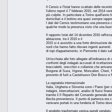
Il Censis e l'Istat hanno scattato delle recent
l'ultimo report il 7 febbraio 2015, nel 2014 ve
più colpite. In particolare a Torino quell'anno 
domiciliari e il bottino era quasi sempre rappr
I dati del Censis testimoniano una presenza con
qualche modo la presenza visto che una buona p
Il rapporto Istat del 14 dicembre 2016 rafforza u
abitazione, tra il 2010 e il
2015 si è assistito a una forte diminuzione de
nord che hanno fatto rilevare ingenti aumenti.
di topi d'appartamento, in Piemonte il dato sal
Un'occhiata alle foto allegate all'ordinanza di
confronti degli indagati accusati di ricettazio
braccialetti, orecchini e collanine che arrivan
Borgone di Susa, Vigone, Moncalieri, Chieri, 
provento di furti a Castelnuovo Don Bosco e 
La ragnatela internazionale
Italia, Ungheria e Slovenia sono i Paesi (per o
indagini, intercettazioni, analisi di flussi fin
tramite il II Reparto del Comando generale de
illecita provenienza. Il punto di partenza era co
venivano portati in una fonderia di Torino dov
Il prodotto trasformato veniva quindi venduto,