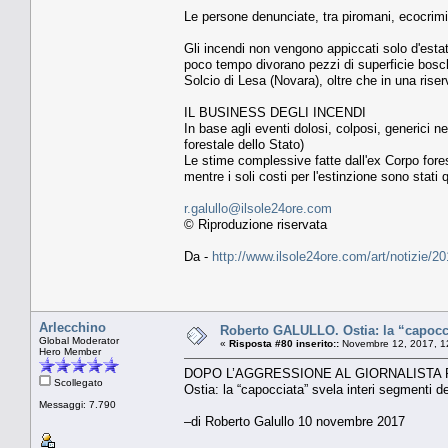
Le persone denunciate, tra piromani, ecocrimi
Gli incendi non vengono appiccati solo d'estat
poco tempo divorano pezzi di superficie bosch
Solcio di Lesa (Novara), oltre che in una riser
IL BUSINESS DEGLI INCENDI
In base agli eventi dolosi, colposi, generici n
forestale dello Stato)
Le stime complessive fatte dall'ex Corpo fores
mentre i soli costi per l'estinzione sono stati q
r.galullo@ilsole24ore.com
© Riproduzione riservata
Da -
http://www.ilsole24ore.com/art/notizie/
Arlecchino
Roberto GALULLO. Ostia: la “capocci
Global Moderator
«
Risposta #80 inserito::
Novembre 12, 2017, 1
Hero Member
DOPO L’AGGRESSIONE AL GIORNALISTA 
Scollegato
Ostia: la “capocciata” svela interi segmenti d
Messaggi: 7.790
–di Roberto Galullo 10 novembre 2017