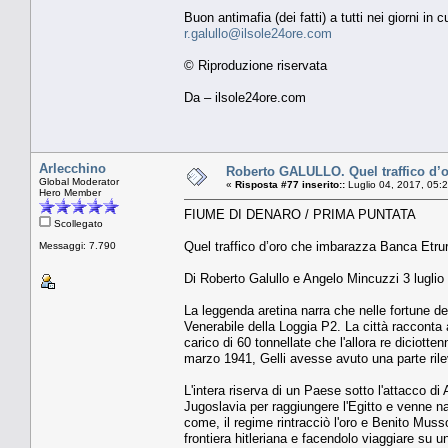
Buon antimafia (dei fatti) a tutti nei giorni in
r.galullo@ilsole24ore.com
© Riproduzione riservata
Da – ilsole24ore.com
Arlecchino
Roberto GALULLO. Quel traffico d’
Global Moderator
«
Risposta #77 inserito::
Luglio 04, 2017, 05:
Hero Member
FIUME DI DENARO / PRIMA PUNTATA
Scollegato
Quel traffico d’oro che imbarazza Banca Etrur
Messaggi: 7.790
Di Roberto Galullo e Angelo Mincuzzi 3 luglio
La leggenda aretina narra che nelle fortune del 
Venerabile della Loggia P2. La città racconta
carico di 60 tonnellate che l'allora re diciotte
marzo 1941, Gelli avesse avuto una parte rile
L'intera riserva di un Paese sotto l'attacco di 
Jugoslavia per raggiungere l'Egitto e venne n
come, il regime rintracciò l'oro e Benito Mussol
frontiera hitleriana e facendolo viaggiare su u