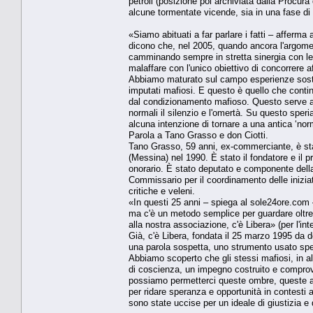
petroli (posizione poi archiviata dalla Procura
alcune tormentate vicende, sia in una fase di 
«Siamo abituati a far parlare i fatti – afferma
dicono che, nel 2005, quando ancora l'argome
camminando sempre in stretta sinergia con le I
malaffare con l'unico obiettivo di concorrere 
Abbiamo maturato sul campo esperienze sosten
imputati mafiosi. E questo è quello che contin
dal condizionamento mafioso. Questo serve all
normali il silenzio e l'omertà. Su questo sper
alcuna intenzione di tornare a una antica ‘norma
Parola a Tano Grasso e don Ciotti.
Tano Grasso, 59 anni, ex-commerciante, è stat
(Messina) nel 1990. È stato il fondatore e il 
onorario. È stato deputato e componente della
Commissario per il coordinamento delle iniziat
critiche e veleni.
«In questi 25 anni – spiega al sole24ore.com –
ma c'è un metodo semplice per guardare oltre l
alla nostra associazione, c'è Libera» (per l'int
Già, c'è Libera, fondata il 25 marzo 1995 da d
una parola sospetta, uno strumento usato spess
Abbiamo scoperto che gli stessi mafiosi, in al
di coscienza, un impegno costruito e comprova
possiamo permetterci queste ombre, queste am
per ridare speranza e opportunità in contesti a
sono state uccise per un ideale di giustizia e