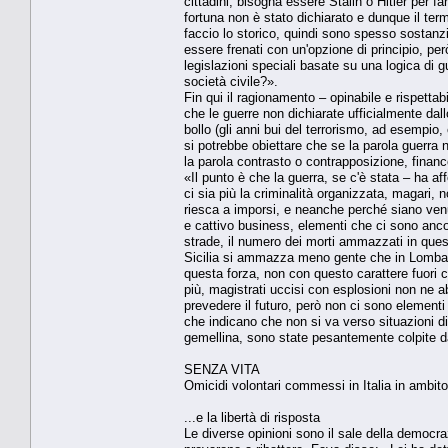
cittadini, bisogna essere Stalin o Hitler per far
fortuna non è stato dichiarato e dunque il ter
faccio lo storico, quindi sono spesso sostanz
essere frenati con un'opzione di principio, però 
legislazioni speciali basate su una logica di 
società civile?».
Fin qui il ragionamento – opinabile e rispettabi
che le guerre non dichiarate ufficialmente dal
bollo (gli anni bui del terrorismo, ad esempio, c
si potrebbe obiettare che se la parola guerra 
la parola contrasto o contrapposizione, finan
«Il punto è che la guerra, se c'è stata – ha af
ci sia più la criminalità organizzata, magari, 
riesca a imporsi, e neanche perché siano venut
e cattivo business, elementi che ci sono ancor
strade, il numero dei morti ammazzati in ques
Sicilia si ammazza meno gente che in Lombardi
questa forza, non con questo carattere fuori co
più, magistrati uccisi con esplosioni non ne
prevedere il futuro, però non ci sono elementi
che indicano che non si va verso situazioni d
gemellina, sono state pesantemente colpite dal
SENZA VITA
Omicidi volontari commessi in Italia in ambito 
...e la libertà di risposta
Le diverse opinioni sono il sale della democr