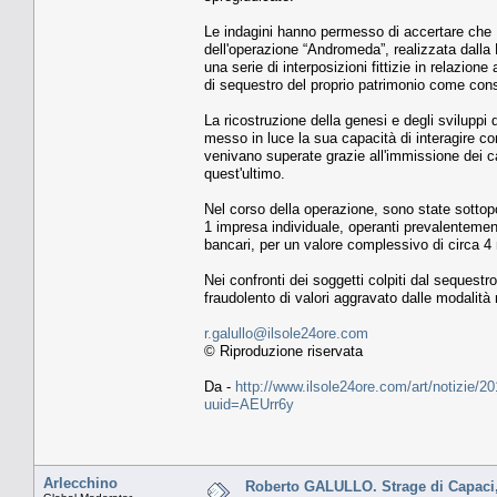
Le indagini hanno permesso di accertare che P
dell'operazione “Andromeda”, realizzata dalla 
una serie di interposizioni fittizie in relazion
di sequestro del proprio patrimonio come cons
La ricostruzione della genesi e degli sviluppi de
messo in luce la sua capacità di interagire con
venivano superate grazie all'immissione dei cap
quest'ultimo.
Nel corso della operazione, sono state sottopos
1 impresa individuale, operanti prevalentemente
bancari, per un valore complessivo di circa 4 m
Nei confronti dei soggetti colpiti dal sequestr
fraudolento di valori aggravato dalle modalità
r.galullo@ilsole24ore.com
© Riproduzione riservata
Da -
http://www.ilsole24ore.com/art/notizie/2
uuid=AEUrr6y
Arlecchino
Roberto GALULLO. Strage di Capaci, er