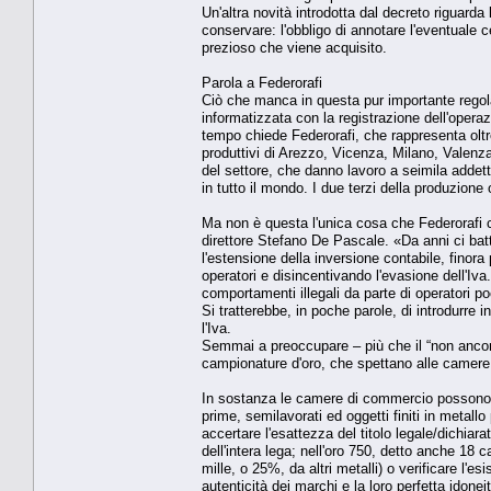
Un'altra novità introdotta dal decreto riguarda
conservare: l'obbligo di annotare l'eventuale c
prezioso che viene acquisito.
Parola a Federorafi
Ciò che manca in questa pur importante regol
informatizzata con la registrazione dell'opera
tempo chiede Federorafi, che rappresenta oltre
produttivi di Arezzo, Vicenza, Milano, Valenza
del settore, che danno lavoro a seimila addetti
in tutto il mondo. I due terzi della produzione o
Ma non è questa l'unica cosa che Federorafi ch
direttore Stefano De Pascale. «Da anni ci bat
l'estensione della inversione contabile, finora pr
operatori e disincentivando l'evasione dell'I
comportamenti illegali da parte di operatori poc
Si tratterebbe, in poche parole, di introdurre i
l'Iva.
Semmai a preoccupare – più che il “non ancora 
campionature d'oro, che spettano alle camer
In sostanza le camere di commercio possono ef
prime, semilavorati ed oggetti finiti in metallo
accertare l'esattezza del titolo legale/dichiar
dell'intera lega; nell'oro 750, detto anche 18 
mille, o 25%, da altri metalli) o verificare l'es
autenticità dei marchi e la loro perfetta idoneit