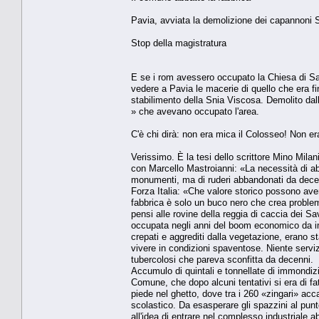
Pavia, avviata la demolizione dei capannoni Sn
Stop della magistratura
E se i rom avessero occupato la Chiesa di San
vedere a Pavia le macerie di quello che era fin
stabilimento della Snia Viscosa. Demolito dal
» che avevano occupato l'area.
C'è chi dirà: non era mica il Colosseo! Non e
Verissimo. È la tesi dello scrittore Mino Mil
con Marcello Mastroianni: «La necessità di abba
monumenti, ma di ruderi abbandonati da decenn
Forza Italia: «Che valore storico possono aver
fabbrica è solo un buco nero che crea proble
pensi alle rovine della reggia di caccia dei S
occupata negli anni del boom economico da immi
crepati e aggrediti dalla vegetazione, erano st
vivere in condizioni spaventose. Niente serviz
tubercolosi che pareva sconfitta da decenni.
Accumulo di quintali e tonnellate di immondiz
Comune, che dopo alcuni tentativi si era di fa
piede nel ghetto, dove tra i 260 «zingari» ac
scolastico. Da esasperare gli spazzini al punto
all'idea di entrare nel complesso industriale 