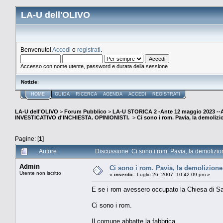
LA-U dell'OLIVO
Benvenuto!
Accedi
o
registrati
.
Accesso con nome utente, password e durata della sessione
Notizie
:
HOME
GUIDA
RICERCA
AGENDA
ACCEDI
REGISTRATI
LA-U dell'OLIVO
>
Forum Pubblico
>
LA-U STORICA 2 -Ante 12 maggio 2023 
INVESTICATIVO d'INCHIESTA. OPINIONISTI.
>
Ci sono i rom. Pavia, la demolizi
Pagine: [
1
]
Autore
Discussione: Ci sono i rom. Pavia, la demolizio
Admin
Ci sono i rom. Pavia, la demolizione
Utente non iscritto
«
inserito::
Luglio 26, 2007, 10:42:09 pm »
E se i rom avessero occupato la Chiesa di San
Ci sono i rom.
Il comune abbatte la fabbrica