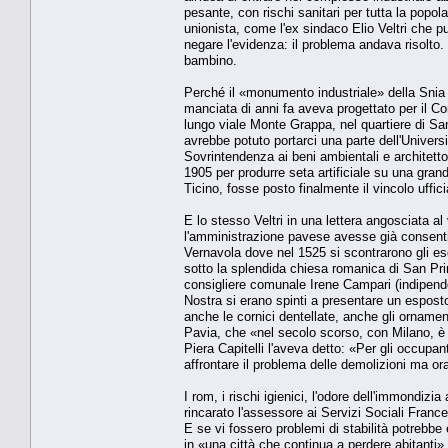
pesante, con rischi sanitari per tutta la popola
unionista, come l'ex sindaco Elio Veltri che 
negare l'evidenza: il problema andava risolto. 
bambino.
Perché il «monumento industriale» della Snia è
manciata di anni fa aveva progettato per il Com
lungo viale Monte Grappa, nel quartiere di San 
avrebbe potuto portarci una parte dell'Univer
Sovrintendenza ai beni ambientali e architett
1905 per produrre seta artificiale su una grande
Ticino, fosse posto finalmente il vincolo uffi
E lo stesso Veltri in una lettera angosciata al
l'amministrazione pavese avesse già consentito
Vernavola dove nel 1525 si scontrarono gli es
sotto la splendida chiesa romanica di San Pri
consigliere comunale Irene Campari (indipendent
Nostra si erano spinti a presentare un esposto
anche le cornici dentellate, anche gli ornamen
Pavia, che «nel secolo scorso, con Milano, è s
Piera Capitelli l'aveva detto: «Per gli occupa
affrontare il problema delle demolizioni ma ora
I rom, i rischi igienici, l'odore dell'immondi
rincarato l'assessore ai Servizi Sociali Fran
E se vi fossero problemi di stabilità potrebb
in «una città che continua a perdere abitanti»