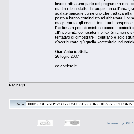
lavoro, attua una parte del programma e rispon
mattina, benedette dai proprietari dell'area (tr
scalate bancarie come uno che trattava affari
posto e hanno cominciato ad abbattere il primo
magistratura, gli agenti: fermi tutti, sospend
l'ho firmata perché esistono concreti pericoli 
all'incolumità dei residenti e l'ex Snia non è s
tentativo di dimostrare il contrario è solo st
d'aver buttato giù quella «cattedrale industrial
Gian Antonio Stella
26 luglio 2007
da corriere.it
Pagine: [
1
]
Vai a:
Powered by SMF 1