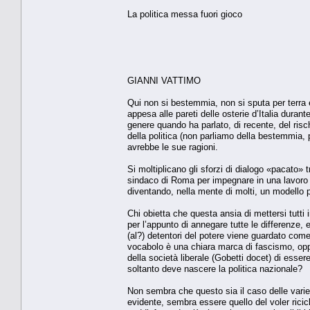
La politica messa fuori gioco
GIANNI VATTIMO
Qui non si bestemmia, non si sputa per terra e 
appesa alle pareti delle osterie d’Italia dura
genere quando ha parlato, di recente, del risc
della politica (non parliamo della bestemmia, p
avrebbe le sue ragioni.
Si moltiplicano gli sforzi di dialogo «pacato
sindaco di Roma per impegnare in una lavoro b
diventando, nella mente di molti, un modello p
Chi obietta che questa ansia di mettersi tutti
per l’appunto di annegare tutte le differenze, e
(al?) detentori del potere viene guardato com
vocabolo è una chiara marca di fascismo, oppo
della società liberale (Gobetti docet) di essere
soltanto deve nascere la politica nazionale?
Non sembra che questo sia il caso delle varie «
evidente, sembra essere quello del voler ricicl