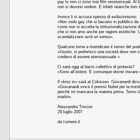
pay tv non ci sono mai film omosessuali. Al l
non si devono vedere. E infatti neanche loro 
Invece li si accusa spesso di esibizionismo.
«Non vedo gay che si baciano in pubblico da 
come non si accetta la istituzionalizzazione di
che io non amo anche per ragioni estetiche. Lì 
scandalizzarsi avrà un senso».
Qualcuno torna a rivendicare il senso del pud
«Giusto, io preferisco una società dove non 
credevo di essere eterosessuale ».
Ci sarà oggi al bacio collettivo di protesta?
«Sono all’estero. E comunque dovrei trovare 
Il «kiss in» sarà al Colosseo. Giovanardi dice
«Giovanardi vince il premio Nobel per la tromb
perché mi mancava la materia prima. Temo che
martiri».
Alessandro Trocino
29 luglio 2007
da corriere.it