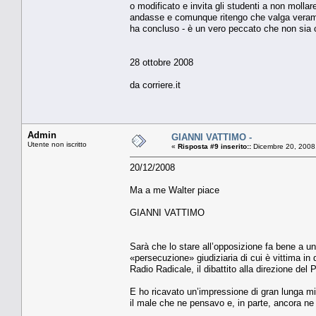
o modificato e invita gli studenti a non moll
andasse e comunque ritengo che valga verament
ha concluso - è un vero peccato che non sia co
28 ottobre 2008
da corriere.it
Admin
GIANNI VATTIMO -
Utente non iscritto
«
Risposta #9 inserito::
Dicembre 20, 2008
20/12/2008
Ma a me Walter piace
GIANNI VATTIMO
Sarà che lo stare all’opposizione fa bene a un
«persecuzione» giudiziaria di cui è vittima in 
Radio Radicale, il dibattito alla direzione del 
E ho ricavato un’impressione di gran lunga mig
il male che ne pensavo e, in parte, ancora ne