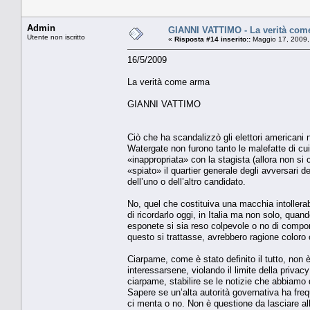
Admin
GIANNI VATTIMO - La verità com
Utente non iscritto
«
Risposta #14 inserito::
Maggio 17, 2009,
16/5/2009
La verità come arma
GIANNI VATTIMO
Ciò che ha scandalizzò gli elettori americani n
Watergate non furono tanto le malefatte di cui
«inappropriata» con la stagista (allora non si
«spiato» il quartier generale degli avversari d
dell’uno o dell’altro candidato.
No, quel che costituiva una macchia intollerab
di ricordarlo oggi, in Italia ma non solo, qu
esponete si sia reso colpevole o no di compo
questo si trattasse, avrebbero ragione coloro c
Ciarpame, come è stato definito il tutto, non 
interessarsene, violando il limite della priv
ciarpame, stabilire se le notizie che abbiamo 
Sapere se un’alta autorità governativa ha fre
ci menta o no. Non è questione da lasciare all