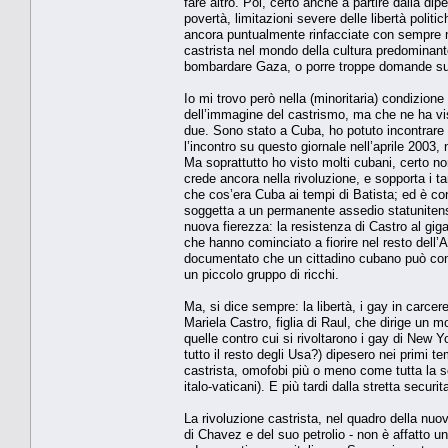
fare altro. Poi, certo anche a partire dalla 
povertà, limitazioni severe delle libertà politic
ancora puntualmente rinfacciate con sempre 
castrista nel mondo della cultura predominante
bombardare Gaza, o porre troppe domande sul
Io mi trovo però nella (minoritaria) condizione
dell’immagine del castrismo, ma che ne ha viss
due. Sono stato a Cuba, ho potuto incontrare 
l’incontro su questo giornale nell’aprile 2003
Ma soprattutto ho visto molti cubani, certo n
crede ancora nella rivoluzione, e sopporta i t
che cos’era Cuba ai tempi di Batista; ed è con
soggetta a un permanente assedio statunitense 
nuova fierezza: la resistenza di Castro al gig
che hanno cominciato a fiorire nel resto dell
documentato che un cittadino cubano può conta
un piccolo gruppo di ricchi.
Ma, si dice sempre: la libertà, i gay in carcer
Mariela Castro, figlia di Raul, che dirige un
quelle contro cui si rivoltarono i gay di New 
tutto il resto degli Usa?) dipesero nei primi te
castrista, omofobi più o meno come tutta la so
italo-vaticani). E più tardi dalla stretta securit
La rivoluzione castrista, nel quadro della nuo
di Chavez e del suo petrolio - non è affatto u