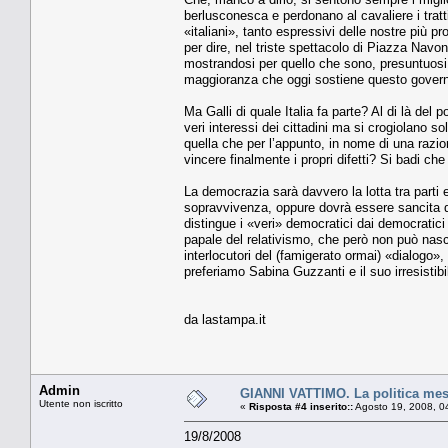
berlusconesca e perdonano al cavaliere i trat
«italiani», tanto espressivi delle nostre più pr
per dire, nel triste spettacolo di Piazza Nav
mostrandosi per quello che sono, presuntuosi,
maggioranza che oggi sostiene questo gover
Ma Galli di quale Italia fa parte? Al di là del 
veri interessi dei cittadini ma si crogiolano s
quella che per l’appunto, in nome di una razio
vincere finalmente i propri difetti? Si badi c
La democrazia sarà davvero la lotta tra parti 
sopravvivenza, oppure dovrà essere sancita da 
distingue i «veri» democratici dai democratici
papale del relativismo, che però non può nasco
interlocutori del (famigerato ormai) «dialogo»
preferiamo Sabina Guzzanti e il suo irresistibil
da lastampa.it
Admin
GIANNI VATTIMO. La politica mes
Utente non iscritto
«
Risposta #4 inserito::
Agosto 19, 2008, 0
19/8/2008