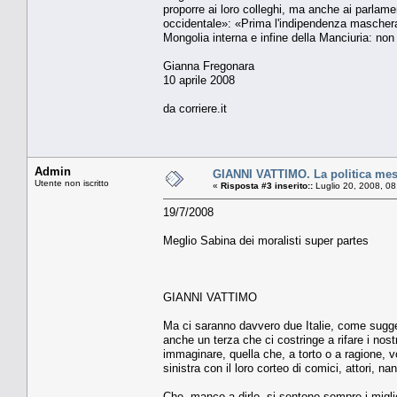
proporre ai loro colleghi, ma anche ai parlamen
occidentale»: «Prima l'indipendenza maschera
Mongolia interna e infine della Manciuria: non 
Gianna Fregonara
10 aprile 2008
da corriere.it
Admin
GIANNI VATTIMO. La politica mes
Utente non iscritto
«
Risposta #3 inserito::
Luglio 20, 2008, 08
19/7/2008
Meglio Sabina dei moralisti super partes
GIANNI VATTIMO
Ma ci saranno davvero due Italie, come suggeri
anche un terza che ci costringe a rifare i nos
immaginare, quella che, a torto o a ragione, vo
sinistra con il loro corteo di comici, attori, na
Che, manco a dirlo, si sentono sempre i migli