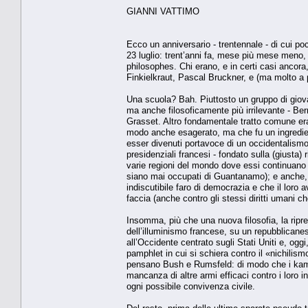
GIANNI VATTIMO
Ecco un anniversario - trentennale - di cui p
23 luglio: trent’anni fa, mese più mese meno
philosophes. Chi erano, e in certi casi anco
Finkielkraut, Pascal Bruckner, e (ma molto a 
Una scuola? Bah. Piuttosto un gruppo di giovan
ma anche filosoficamente più irrilevante - Bern
Grasset. Altro fondamentale tratto comune era 
modo anche esagerato, ma che fu un ingrediente
esser divenuti portavoce di un occidentalismo 
presidenziali francesi - fondato sulla (giusta) 
varie regioni del mondo dove essi continuano a
siano mai occupati di Guantanamo); e anche, un
indiscutibile faro di democrazia e che il lor
faccia (anche contro gli stessi diritti umani c
Insomma, più che una nuova filosofia, la ripres
dell’illuminismo francese, su un repubblican
all’Occidente centrato sugli Stati Uniti e, ogg
pamphlet in cui si schiera contro il «nichilism
pensano Bush e Rumsfeld: di modo che i kamik
mancanza di altre armi efficaci contro i loro 
ogni possibile convivenza civile.