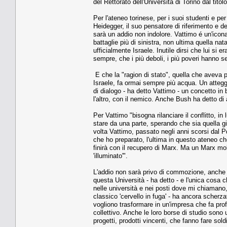
del Rettorato dell'Università di Torino dal titol
Per l'ateneo torinese, per i suoi studenti e per
Heidegger, il suo pensatore di riferimento e d
sarà un addio non indolore. Vattimo é un'icona d
battaglie più di sinistra, non ultima quella nat
ufficialmente Israele. Inutile dirsi che lui si 
sempre, che i più deboli, i più poveri hanno 
E che la "ragion di stato", quella che aveva por
Israele, fa ormai sempre più acqua. Un attegg
di dialogo - ha detto Vattimo - un concetto in 
l'altro, con il nemico. Anche Bush ha detto di 
Per Vattimo "bisogna rilanciare il conflitto, 
stare da una parte, sperando che sia quella gi
volta Vattimo, passato negli anni scorsi dal P
che ho preparato, l'ultima in questo ateneo c
finirà con il recupero di Marx. Ma un Marx mol
'illuminato'".
L'addio non sarà privo di commozione, anche p
questa Università - ha detto - e l'unica cosa 
nelle università e nei posti dove mi chiamano,
classico 'cervello in fuga' - ha ancora scherza
vogliono trasformare in un'impresa che fa prof
collettivo. Anche le loro borse di studio son
progetti, prodotti vincenti, che fanno fare sol