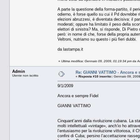
A parte la questione della forma-partito, il pe
odierno, è forse quello su cui il Pd dovrebbe 
elezioni abruzzesi, è diventata decisiva: il par
moderati; oppure ha limitato il peso della scon
elettori di sinistra? Ma, si risponde, Di Piet
però: in nome di che, forse della propria auten
Veltroni, nutriamo su questo i più fieri dubbi.
da lastampa.it
«
Ultima modifica: Gennaio 09, 2009, 01:19:34 pm da 
Admin
Re: GIANNI VATTIMO - Ancora e 
Utente non iscritto
«
Risposta #10 inserito::
Gennaio 09, 2009
9/1/2009
Ancora e sempre Fidel
GIANNI VATTIMO
Cinquant’anni dalla rivoluzione cubana. La st
molti intellettuali «vintage», anch’io ho attra
l’entusiasmo per la rivoluzione vittoriosa, il 
confini di Cuba; persino l’accettazione rassegn