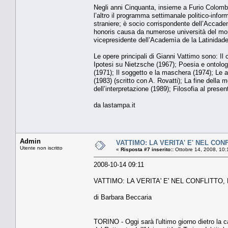
Negli anni Cinquanta, insieme a Furio Colomb
l’altro il programma settimanale politico-infor
straniere; è socio corrispondente dell’Accadem
honoris causa da numerose università del mond
vicepresidente dell’Academìa de la Latinidade
Le opere principali di Gianni Vattimo sono: Il 
Ipotesi su Nietzsche (1967); Poesia e ontologi
(1971); Il soggetto e la maschera (1974); Le av
(1983) (scritto con A. Rovatti); La fine della
dell’interpretazione (1989); Filosofia al presen
da lastampa.it
Admin
VATTIMO: LA VERITA' E' NEL CO
Utente non iscritto
«
Risposta #7 inserito::
Ottobre 14, 2008, 10:
2008-10-14 09:11
VATTIMO: LA VERITA' E' NEL CONFLITTO
di Barbara Beccaria
TORINO - Oggi sarà l'ultimo giorno dietro la c