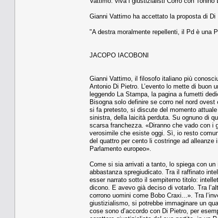
Vattimo: viva i giustizialisti Corro con Tonino 
Gianni Vattimo ha accettato la proposta di Di 
"A destra moralmente repellenti, il Pd è una P
JACOPO IACOBONI
Gianni Vattimo, il filosofo italiano più cono
Antonio Di Pietro. L’evento lo mette di buon u
leggendo La Stampa, la pagina a fumetti dedica
Bisogna solo definire se corro nel nord ovest
si fa pretesto, si discute del momento attuale d
sinistra, della laicità perduta. Su ognuno di q
scarsa franchezza. «Diranno che vado con i gius
verosimile che esiste oggi. Sì, io resto comu
del quattro per cento li costringe ad alleanze
Parlamento europeo».
Come si sia arrivati a tanto, lo spiega con un
abbastanza spregiudicato. Tra il raffinato inte
esser narrato sotto il sempiterno titolo: intel
dicono. E avevo già deciso di votarlo. Tra l’a
corrono uomini come Bobo Craxi...». Tra l’inve
giustizialismo, si potrebbe immaginare un qua
cose sono d’accordo con Di Pietro, per esemp