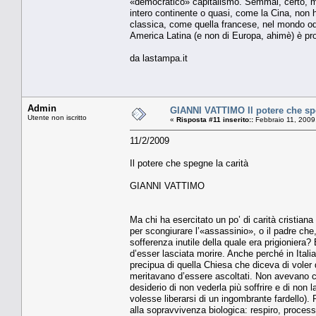
«democratico» capitalismo. Semmai, certo, m
intero continente o quasi, come la Cina, no
classica, come quella francese, nel mondo od
America Latina (e non di Europa, ahimè) è pro
da lastampa.it
Admin
GIANNI VATTIMO Il potere che spe
Utente non iscritto
«
Risposta #11 inserito::
Febbraio 11, 2009
11/2/2009
Il potere che spegne la carità
GIANNI VATTIMO
Ma chi ha esercitato un po’ di carità cristiana
per scongiurare l’«assassinio», o il padre che
sofferenza inutile della quale era prigioniera
d’esser lasciata morire. Anche perché in Itali
precipua di quella Chiesa che diceva di voler 
meritavano d’essere ascoltati. Non avevano ce
desiderio di non vederla più soffrire e di non 
volesse liberarsi di un ingombrante fardello). P
alla sopravvivenza biologica: respiro, proces