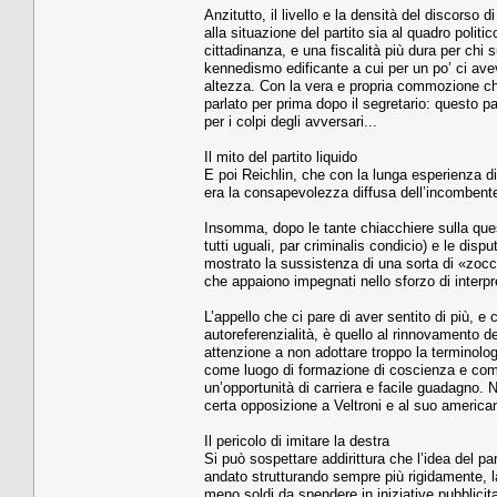
Anzitutto, il livello e la densità del discorso 
alla situazione del partito sia al quadro polit
cittadinanza, e una fiscalità più dura per chi s
kennedismo edificante a cui per un po’ ci aveva
altezza. Con la vera e propria commozione che
parlato per prima dopo il segretario: questo pa
per i colpi degli avversari...
Il mito del partito liquido
E poi Reichlin, che con la lunga esperienza di 
era la consapevolezza diffusa dell’incombente m
Insomma, dopo le tante chiacchiere sulla ques
tutti uguali, par criminalis condicio) e le disp
mostrato la sussistenza di una sorta di «zoccol
che appaiono impegnati nello sforzo di interp
L’appello che ci pare di aver sentito di più,
autoreferenzialità, è quello al rinnovamento del
attenzione a non adottare troppo la terminolog
come luogo di formazione di coscienza e comp
un’opportunità di carriera e facile guadagno. Ni
certa opposizione a Veltroni e al suo america
Il pericolo di imitare la destra
Si può sospettare addirittura che l’idea del par
andato strutturando sempre più rigidamente, las
meno soldi da spendere in iniziative pubblicita