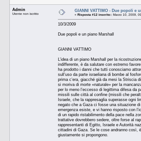
Admin
GIANNI VATTIMO - Due popoli e u
Utente non iscritto
«
Risposta #12 inserito::
Marzo 10, 2009, 0
10/3/2009
Due popoli e un piano Marshall
GIANNI VATTIMO
L’idea di un piano Marshall per la ricostruzio
indifferente, è da salutare con estremo favor
ha prodotto i danni che tutti conosciamo att
sull’uso da parte israeliana di bombe al fosforo
prima c’era, giacché già da mesi la Striscia 
si moriva di morte «naturale» per la mancanza 
per lo meno l’eccesso di legittima difesa da pa
missili sulle città al confine (missili che pera
Israele, che la rappresaglia superasse ogni l
negato che a Gaza ci fosse una situazione di 
emergenza esiste, e vi hanno risposto con l’
di un rapido ristabilimento della pace nella zo
trattative dovrebbero sedere, oltre forse al r
rappresentanti di Egitto, Israele e Autorità 
cittadini di Gaza. Se le cose andranno così, è 
giustamente si propongono.