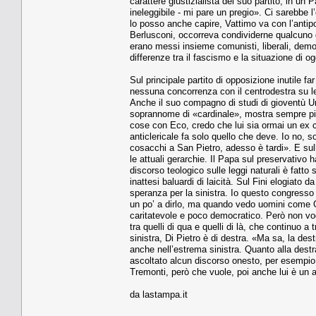
carattere giustizialista del suo partito, in un P
ineleggibile - mi pare un pregio». Ci sarebbe
lo posso anche capire, Vattimo va con l’antipo
Berlusconi, occorreva condividerne qualcuno d
erano messi insieme comunisti, liberali, dem
differenze tra il fascismo e la situazione di og
Sul principale partito di opposizione inutile fa
nessuna concorrenza con il centrodestra su le
Anche il suo compagno di studi di gioventù 
soprannome di «cardinale», mostra sempre più 
cose con Eco, credo che lui sia ormai un ex ca
anticlericale fa solo quello che deve. Io no, 
cosacchi a San Pietro, adesso è tardi». E sul
le attuali gerarchie. Il Papa sul preservativo
discorso teologico sulle leggi naturali è fatto
inattesi baluardi di laicità. Sul Fini elogiato
speranza per la sinistra. Io questo congresso
un po’ a dirlo, ma quando vedo uomini come 
caritatevole e poco democratico. Però non vogli
tra quelli di qua e quelli di là, che continuo 
sinistra, Di Pietro è di destra. «Ma sa, la de
anche nell’estrema sinistra. Quanto alla destr
ascoltato alcun discorso onesto, per esempio, su
Tremonti, però che vuole, poi anche lui è un 
da lastampa.it