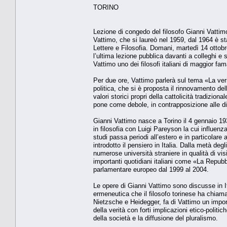
TORINO
Lezione di congedo del filosofo Gianni Vattimo
Vattimo, che si laureò nel 1959, dal 1964 è st
Lettere e Filosofia. Domani, martedì 14 ottobr
l’ultima lezione pubblica davanti a colleghi e
Vattimo uno dei filosofi italiani di maggior fa
Per due ore, Vattimo parlerà sul tema «La verit
politica, che si è proposta il rinnovamento del
valori storici propri della cattolicità tradizion
pone come debole, in contrapposizione alle di
Gianni Vattimo nasce a Torino il 4 gennaio 19
in filosofia con Luigi Pareyson la cui influen
studi passa periodi all’estero e in particola
introdotto il pensiero in Italia. Dalla metà de
numerose università straniere in qualità di visi
importanti quotidiani italiani come «La Repubb
parlamentare europeo dal 1999 al 2004.
Le opere di Gianni Vattimo sono discusse in Ital
ermeneutica che il filosofo torinese ha chiama
Nietzsche e Heidegger, fa di Vattimo un imp
della verità con forti implicazioni etico-polit
della società e la diffusione del pluralismo.