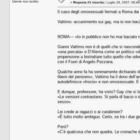
Utente non iscritto
«
Risposta #1 inserito::
Luglio 29, 2007, 06:48
Il caso degli omosessuali fermati a Roma dai c
Vattimo: accanimento sui gay, ma io non baci
ROMA— «Io in pubblico non ho mai baciato nes
Gianni Vattimo non è di quelli che si nascondo
«una porcata» e D’Alema come un politico «da
propensione a bistrattare tutto quello che odor
con il Fuori di Angelo Pezzana.
Qualche anno fa ha serenamente dichiarato di
libero del pensiero», Vattimo ha il dono dell’an
autodefinisce «frocio» e non omosessuale. E p
E dunque, professore, ha visto? Gay che si ba
«Le versioni contrastano. Si parla di bacio o 
sesso».
Lei crede ai ragazzi o ai carabinieri?
«È tutto molto ambiguo. Certo, se tra i due gi
Però?
«C’è qualcosa che non quadra. Le cronache dico