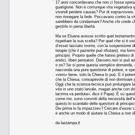
17 anni concordavano che non ci fosse speran
guarigione. Non è comunque vita vegetativa qu
vivendi perdere causas? Pur di sopravvivere, ri
non rinnegare la fede. Peccavano contro la vita
sarebbero da condannare? Anche chi crede che 
gestirlo in piena libertà.
Ma se Eluana avesse scritto quel testamento b
rispettare la sua scelta? Per quel che si è v
d’esser lasciato morire, con la sospensione di
terapie (che il paziente può rifiutare), ma for
principio. Proprio quelle che hanno preteso di le
eretici, liberi pensatori. Davvero non si può
o no? Se si pone questa semplice domanda, si 
nasconda una pura questione di potere, e spec
«vero» bene, solo la Chiesa lo può. E il potere
che la Chiesa, consapevole di non dominare pi
Oggi che la scienza-tecnica può prolungare la 
vita in uno stato larvale, magari anche con d
lacrima va perduta», dice il Papa). È su quest
come me, sono convinti della necessità dell’e
questo lo scandalo delle questioni di principi
Dio prima lo fa impazzire»? Cercare d’esser car
è anche un modo di aiutare la Chiesa a non dis
da lastampa.it