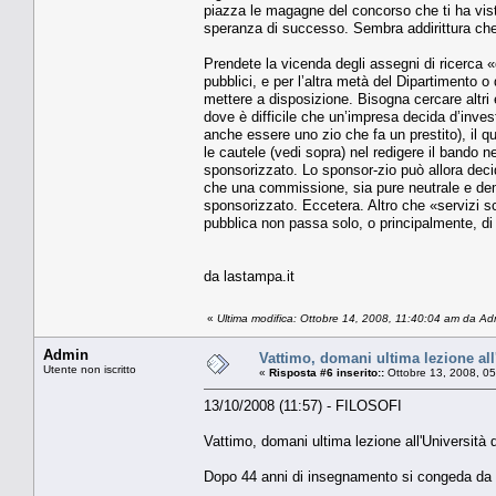
piazza le magagne del concorso che ti ha visto
speranza di successo. Sembra addirittura che og
Prendete la vicenda degli assegni di ricerca «
pubblici, e per l’altra metà del Dipartimento o 
mettere a disposizione. Bisogna cercare altri 
dove è difficile che un’impresa decida d’inves
anche essere uno zio che fa un prestito), il q
le cautele (vedi sopra) nel redigere il bando 
sponsorizzato. Lo sponsor-zio può allora decid
che una commissione, sia pure neutrale e dem
sponsorizzato. Eccetera. Altro che «servizi sch
pubblica non passa solo, o principalmente, di 
da lastampa.it
«
Ultima modifica: Ottobre 14, 2008, 11:40:04 am da Ad
Admin
Vattimo, domani ultima lezione all
Utente non iscritto
«
Risposta #6 inserito::
Ottobre 13, 2008, 0
13/10/2008 (11:57) - FILOSOFI
Vattimo, domani ultima lezione all'Università d
Dopo 44 anni di insegnamento si congeda da c