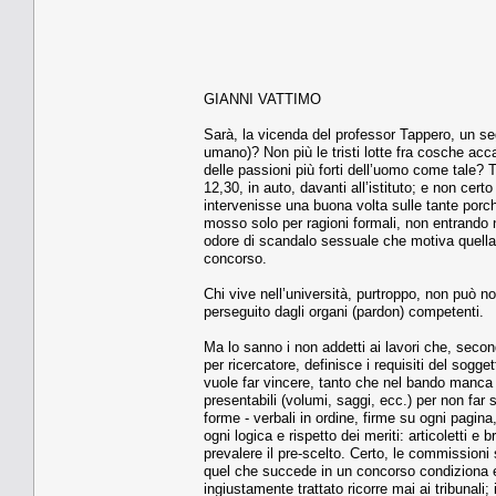
GIANNI VATTIMO
Sarà, la vicenda del professor Tappero, un se
umano)? Non più le tristi lotte fra cosche ac
delle passioni più forti dell’uomo come tale? 
12,30, in auto, davanti all’istituto; e non cer
intervenisse una buona volta sulle tante porch
mosso solo per ragioni formali, non entrando 
odore di scandalo sessuale che motiva quella
concorso.
Chi vive nell’università, purtroppo, non può 
perseguito dagli organi (pardon) competenti.
Ma lo sanno i non addetti ai lavori che, seco
per ricercatore, definisce i requisiti del sogge
vuole far vincere, tanto che nel bando manca 
presentabili (volumi, saggi, ecc.) per non far 
forme - verbali in ordine, firme su ogni pagi
ogni logica e rispetto dei meriti: articoletti e
prevalere il pre-scelto. Certo, le commissioni
quel che succede in un concorso condiziona e 
ingiustamente trattato ricorre mai ai tribunali;