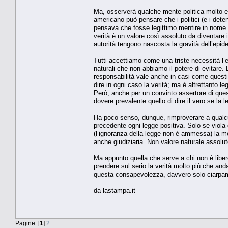
Ma, osserverà qualche mente politica molto eu
americano può pensare che i politici (e i det
pensava che fosse legittimo mentire in nome d
verità è un valore così assoluto da diventare il
autorità tengono nascosta la gravità dell’epide
Tutti accettiamo come una triste necessità l’
naturali che non abbiamo il potere di evitare.
responsabilità vale anche in casi come quest
dire in ogni caso la verità; ma è altrettanto 
Però, anche per un convinto assertore di ques
dovere prevalente quello di dire il vero se la 
Ha poco senso, dunque, rimproverare a qualcun
precedente ogni legge positiva. Solo se viol
(l’ignoranza della legge non è ammessa) la me
anche giudiziaria. Non valore naturale assoluto,
Ma appunto quella che serve a chi non è liber
prendere sul serio la verità molto più che anda
questa consapevolezza, davvero solo ciarpa
da lastampa.it
Pagine: [
1
]
2