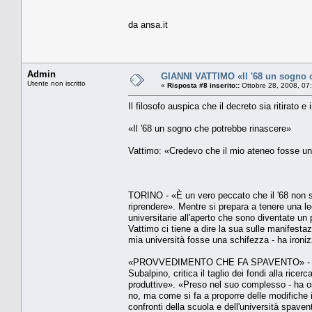
da ansa.it
Admin
GIANNI VATTIMO «Il '68 un sogno 
Utente non iscritto
«
Risposta #8 inserito::
Ottobre 28, 2008, 07
Il filosofo auspica che il decreto sia ritirato e
«Il '68 un sogno che potrebbe rinascere»
Vattimo: «Credevo che il mio ateneo fosse un
TORINO - «È un vero peccato che il '68 non s
riprendere». Mentre si prepara a tenere una lect
universitarie all'aperto che sono diventate un p
Vattimo ci tiene a dire la sua sulle manifestaz
mia università fosse una schifezza - ha ironiz
«PROVVEDIMENTO CHE FA SPAVENTO» - In parti
Subalpino, critica il taglio dei fondi alla ricer
produttive». «Preso nel suo complesso - ha o
no, ma come si fa a proporre delle modifiche 
confronti della scuola e dell'università spave