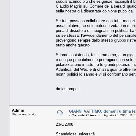
soddisfacendo più che esigenze nazionali il bi
Claudio Magris sul Corriere della sera di qual
sulla nostra già disastrata opinione pubblica.
Se tutti possono collaborare con tutti, magari i
assai relativo, se solo potesse votare in mani
pena di discutere e impegnarsi in politica. La
su se stessa, l’avvicendamento del personale 
provengono sempre dallo stesso gruppo ristretto 
stato anche questo.
Stiamo assistendo, fascismo o no, a un gigant
e dunque probabilmente per ragioni non solo l
polarizzazione in atto tra le grandi potenze m
Atlantica, del Wto, e di chissà quante altre «ret
nostri politici lo sanno e vi si conformano sen
da lastampa.it
Admin
GIANNI VATTIMO, domani ultima lezi
Utente non iscritto
«
Risposta #5 inserito::
Agosto 23, 2008, 11:3
23/8/2008
Scandalosa università