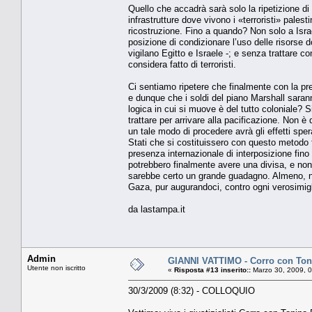
Quello che accadrà sarà solo la ripetizione di 
infrastrutture dove vivono i «terroristi» palest
ricostruzione. Fino a quando? Non solo a Israe
posizione di condizionare l’uso delle risorse d
vigilano Egitto e Israele -; e senza trattare 
considera fatto di terroristi.
Ci sentiamo ripetere che finalmente con la pr
e dunque che i soldi del piano Marshall sara
logica in cui si muove è del tutto coloniale? S
trattare per arrivare alla pacificazione. Non è
un tale modo di procedere avrà gli effetti spe
Stati che si costituissero con questo metodo f
presenza internazionale di interposizione fino 
potrebbero finalmente avere una divisa, e non
sarebbe certo un grande guadagno. Almeno, no
Gaza, pur augurandoci, contro ogni verosimig
da lastampa.it
Admin
GIANNI VATTIMO - Corro con Toni
Utente non iscritto
«
Risposta #13 inserito::
Marzo 30, 2009, 0
30/3/2009 (8:32) - COLLOQUIO