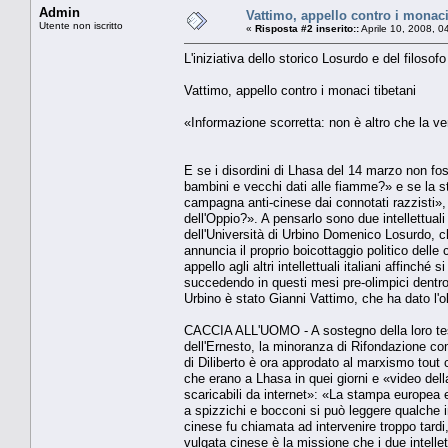
Admin
Vattimo, appello contro i monaci
Utente non iscritto
«
Risposta #2 inserito::
Aprile 10, 2008, 0
L'iniziativa dello storico Losurdo e del filosofo
Vattimo, appello contro i monaci tibetani
«Informazione scorretta: non è altro che la ve
E se i disordini di Lhasa del 14 marzo non fo
bambini e vecchi dati alle fiamme?» e se la s
campagna anti-cinese dai connotati razzisti»,
dell'Oppio?». A pensarlo sono due intellettuali 
dell'Università di Urbino Domenico Losurdo, ch
annuncia il proprio boicottaggio politico delle
appello agli altri intellettuali italiani affinch
succedendo in questi mesi pre-olimpici dentro 
Urbino è stato Gianni Vattimo, che ha dato l'o
CACCIA ALL'UOMO - A sostegno della loro tesi, 
dell'Ernesto, la minoranza di Rifondazione com
di Diliberto è ora approdato al marxismo tout c
che erano a Lhasa in quei giorni e «video del
scaricabili da internet»: «La stampa europea e
a spizzichi e bocconi si può leggere qualche in
cinese fu chiamata ad intervenire troppo tardi
vulgata cinese è la missione che i due intellet