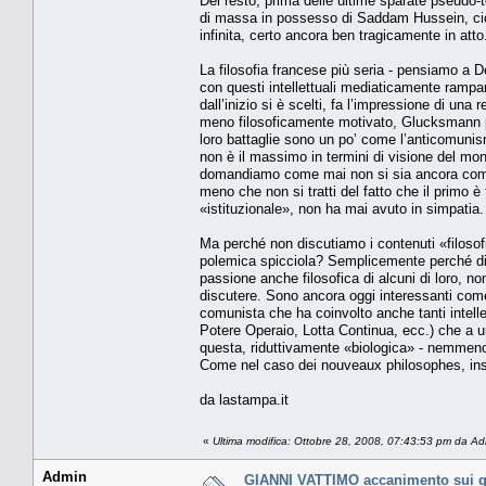
Del resto, prima delle ultime sparate pseudo-t
di massa in possesso di Saddam Hussein, cioè
infinita, certo ancora ben tragicamente in atto
La filosofia francese più seria - pensiamo a D
con questi intellettuali mediaticamente rampanti
dall’inizio si è scelti, fa l’impressione di un
meno filosoficamente motivato, Glucksmann più
loro battaglie sono un po’ come l’anticomuni
non è il massimo in termini di visione del mondo
domandiamo come mai non si sia ancora compl
meno che non si tratti del fatto che il primo 
«istituzionale», non ha mai avuto in simpatia.
Ma perché non discutiamo i contenuti «filosof
polemica spicciola? Semplicemente perché di spi
passione anche filosofica di alcuni di loro, non
discutere. Sono ancora oggi interessanti com
comunista che ha coinvolto anche tanti intellet
Potere Operaio, Lotta Continua, ecc.) che a 
questa, riduttivamente «biologica» - nemmeno
Come nel caso dei nouveaux philosophes, ins
da lastampa.it
«
Ultima modifica: Ottobre 28, 2008, 07:43:53 pm da A
Admin
GIANNI VATTIMO accanimento sui ga