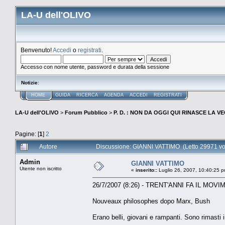
LA-U dell'OLIVO
Benvenuto!
Accedi
o
registrati
.
Accesso con nome utente, password e durata della sessione
Notizie
:
HOME
GUIDA
RICERCA
AGENDA
ACCEDI
REGISTRATI
LA-U dell'OLIVO
>
Forum Pubblico
>
P. D. : NON DA OGGI QUI RINASCE LA 
Pagine: [
1
]
2
Autore
Discussione: GIANNI VATTIMO (Letto 29971 vo
Admin
GIANNI VATTIMO
Utente non iscritto
«
inserito::
Luglio 26, 2007, 10:40:25 p
26/7/2007 (8:26) - TRENT'ANNI FA IL MOV
Nouveaux philosophes dopo Marx, Bush
Erano belli, giovani e rampanti. Sono rimasti ir