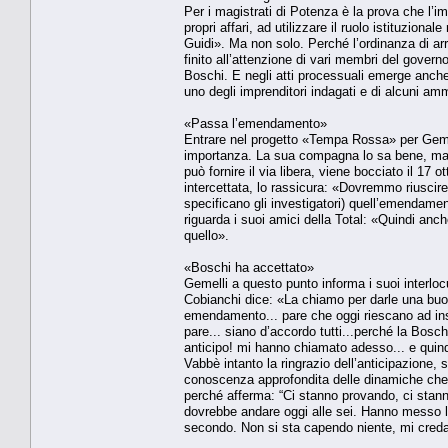
Per i magistrati di Potenza è la prova che l’im
propri affari, ad utilizzare il ruolo istituzio
Guidi». Ma non solo. Perché l’ordinanza di arre
finito all’attenzione di vari membri del gover
Boschi. E negli atti processuali emerge anche 
uno degli imprenditori indagati e di alcuni am
«Passa l’emendamento»
Entrare nel progetto «Tempa Rossa» per Gemel
importanza. La sua compagna lo sa bene, ma 
può fornire il via libera, viene bocciato il 17
intercettata, lo rassicura: «Dovremmo riuscir
specificano gli investigatori) quell’emendament
riguarda i suoi amici della Total: «Quindi anch
quello».
«Boschi ha accettato»
Gemelli a questo punto informa i suoi interlocu
Cobianchi dice: «La chiamo per darle una buona
emendamento... pare che oggi riescano ad ins
pare... siano d’accordo tutti...perché la Boschi
anticipo! mi hanno chiamato adesso... e quin
Vabbè intanto la ringrazio dell’anticipazione,
conoscenza approfondita delle dinamiche che
perché afferma: “Ci stanno provando, ci stann
dovrebbe andare oggi alle sei. Hanno messo la 
secondo. Non si sta capendo niente, mi creda