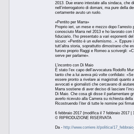
2013. Due erano intestate alla sindaca, che di
nell’interrogatorio di domani, ma pure della 
certamente avuto un ruolo.
«Pentito per Marra»
Proprio ieri, un mese e mezzo dopo l’arresto
conosciuto Marra nel 2013 e ho lavorato con l
fiduciario, l’ho presentato a vari esponenti d
sicuro: «Pentito è un eufemismo...». Eppure i
tutt’altra storia, soprattutto dimostrano che er
furono proprio Raggi e Romeo a scrivergli: «
serve per parlarne».
L’incontro con Di Maio
È stato l’ex capo dell’avvocatura Rodolfo Murr
tanto che a lui aveva più volte confidato: «Se 
essere pronto a rivelare ai magistrati quanto 
avvocati e giornalisti che cercavano di aiuta
Marra sostiene di aver deciso di lasciare l’in
Di Maio. Che cosa gli disse il parlamentare gril
averlo ricevuto alla Camera su richiesta della
Ricostruendo l’iter di tutte le nomine poi f
6 febbraio 2017 (modifica il 7 febbraio 2017 | 
© RIPRODUZIONE RISERVATA
Da -
http://www.corriere.it/politica/17_febb