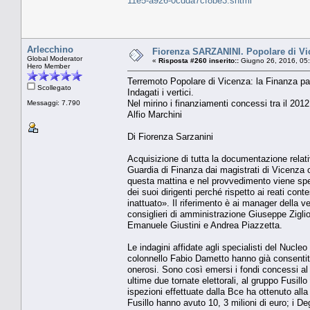
11e5-a926-0cdda7cf8be3.shtml
Arlecchino
Fiorenza SARZANINI. Popolare di Vic
Global Moderator
«
Risposta #260 inserito::
Giugno 26, 2016, 05
Hero Member
Terremoto Popolare di Vicenza: la Finanza pa
Scollegato
Indagati i vertici.
Nel mirino i finanziamenti concessi tra il 201
Messaggi: 7.790
Alfio Marchini
Di Fiorenza Sarzanini
Acquisizione di tutta la documentazione relati
Guardia di Finanza dai magistrati di Vicenza 
questa mattina e nel provvedimento viene spec
dei suoi dirigenti perché rispetto ai reati con
inattuato». Il riferimento è ai manager della ve
consiglieri di amministrazione Giuseppe Zigli
Emanuele Giustini e Andrea Piazzetta.
Le indagini affidate agli specialisti del Nucleo
colonnello Fabio Dametto hanno già consentito 
onerosi. Sono così emersi i fondi concessi al
ultime due tornate elettorali, al gruppo Fusil
ispezioni effettuate dalla Bce ha ottenuto alla 
Fusillo hanno avuto 10, 3 milioni di euro; i De