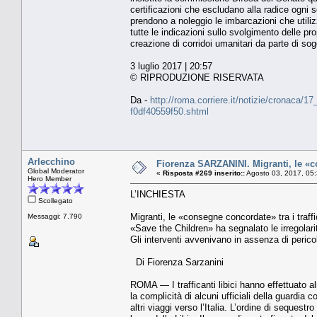
certificazioni che escludano alla radice ogni
prendono a noleggio le imbarcazioni che utiliz
tutte le indicazioni sullo svolgimento delle p
creazione di corridoi umanitari da parte di sog
3 luglio 2017 | 20:57
© RIPRODUZIONE RISERVATA
Da -
http://roma.corriere.it/notizie/cronaca/
f0df40559f50.shtml
Arlecchino
Fiorenza SARZANINI. Migranti, le «con
Global Moderator
«
Risposta #269 inserito::
Agosto 03, 2017, 05
Hero Member
L’INCHIESTA
Scollegato
Migranti, le «consegne concordate» tra i traffi
Messaggi: 7.790
«Save the Children» ha segnalato le irregolari
Gli interventi avvenivano in assenza di perico
Di Fiorenza Sarzanini
ROMA — I trafficanti libici hanno effettuato 
la complicità di alcuni ufficiali della guardia co
altri viaggi verso l’Italia. L’ordine di seque