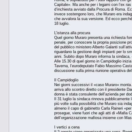
Capitale». Ma anche per i legami con l’ex ras 
d’inchiesta avviato dalla Procura di Roma. Ec
invece sostengono loro, che Muraro era inda
che avvalora la sua versione. Ed ecco perché 
18 luglio.
L’istanza alla procura
Quel giorno Muraro presenta una richiesta for
penale, per conoscere la propria posizione proc
del pubblico ministero Alberto Galanti sull’atti
riguardano la gestione degli impianti per lo sma
anni. Subito dopo Muraro informa la sindaca, 
Alle 15.30 di quel giorno in Campidoglio inizia
Taverna, l’eurodeputato Fabio Massimo Castaldo 
discussione sulla prima riunione operativa del
Il Campidoglio
Nei giorni successivi il «caso Muraro» monta. 
arriva allo scontro diretto con il presidente D
donna è stata consulente dell’azienda per dodi
Il 31 luglio la sindaca rinnova pubblicamente 
più volte sulla possibilità che Muraro sia in
almeno il capo di gabinetto Carla Raineri «p
prosegue, viene fuori che agli atti di «Mafia C
dell’organizzazione mafiosa insieme con Mas
I vertici a cena
Il 2 agosto viene organizzata una cena. Ragg