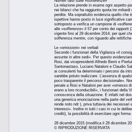
Numeri falsi sulle «sofferenze»
La relazione prende in esame ogni aspetto patr
nei bilanci che ha raggiunto quota tre miliardi
perdite. Ma soprattutto evidenzia quello che è 
ispettive hanno posto in luce significative car
sottoposto a verifica un campione di «sofferen
alle «sofferenze» il 57 per cento dei rapporti 
vigente fino al 29 dicembre 2014; per quel che 
sofferenza mentre, con riguardo alle rettifiche 
Le «omissioni» nei verbali
Secondo i funzionari della Vigilanza «il consig
assunte in altre sedi». Per questo evidenzi
Rosi, dai vicepresidenti Alfredo Berni e Pierlu
Santonastaso, Luciano Nataloni e Claudio Sal
ai consulenti ha determinato i percorsi da intr
sarebbe potuto realizzare. L’assenza di quals
poco trasparente il percorso decisionale». Non 
penale a Rosi e Nataloni per aver «omesso di 
erano a loro riconducibili», i funzionari della 
conoscenza della situazione. E infatti nel dos
una generica enunciazione nella parte del verb
rende noto ndr ), priva tuttavia dei necessari el
interessi». Inoltre in tutti i casi in cui le de
crediti), la possibilità di esercitare ogni form
28 dicembre 2015 (modifica il 28 dicembre 20
© RIPRODUZIONE RISERVATA