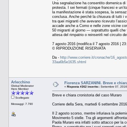
Una segnalazione ha consentito domenica di blo
protesta. I sei fermati (cinque francesi e un’i
la manifestazione è stata sospesa, la sensazi
conclusa. Anche perché la chiusura di tutti i 
tra quei migranti che avevano ricevuto l’assicu
accade anche a Como e nelle zone vicine con 
50 migranti al giorno — soprattutto quelli che
attesa del rimpatrio o reinserirli nel circuito 
7 agosto 2016 (modifica il 7 agosto 2016 | 23
© RIPRODUZIONE RISERVATA
Da -
http://www.corriere.it/cronache/16_agosto
33aa6b5e1635.shtml
Arlecchino
Fiorenza SARZANINI. Breve e chiara
Global Moderator
«
Risposta #262 inserito::
Settembre 07, 2016
Hero Member
Breve e chiara cronistoria del caso Muraro
Scollegato
Corriere della Sera, martedì 6 settembre 2016
Messaggi: 7.790
Il 2 agosto scorso, mentre infuriava la polemi
Movimento 5 stelle. Tra gli argomenti affronta
Paola Muraro era infatti sotto attacco per la c
Roma, e soprattutto per i suoi rapporti con gl