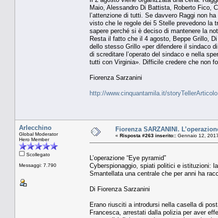
Maio, Alessandro Di Battista, Roberto Fico, 
l’attenzione di tutti. Se davvero Raggi non ha i
visto che le regole dei 5 Stelle prevedono la t
sapere perché si è deciso di mantenere la not
Resta il fatto che il 4 agosto, Beppe Grillo, 
dello stesso Grillo «per difendere il sindaco d
di screditare l’operato del sindaco e nella sp
tutti con Virginia». Difficile credere che non f
Fiorenza Sarzanini
http://www.cinquantamila.it/storyTellerArtic
Arlecchino
Fiorenza SARZANINI. L’operazion
Global Moderator
«
Risposta #263 inserito::
Gennaio 12, 2017
Hero Member
Scollegato
L’operazione “Eye pyramid”
Cyberspionaggio, spiati politici e istituzioni: 
Messaggi: 7.790
Smantellata una centrale che per anni ha raccol
Di Fiorenza Sarzanini
Erano riusciti a introdursi nella casella di po
Francesca, arrestati dalla polizia per aver eff