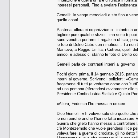
l’intenzione è quella di fare un’unica inforn
interessi personali. Fino a svelare l’esistenza
Gemelli: Io vengo mercoledì e sto fino a vene
quella cosa!
Pastena: allora ci organizziamo...intanto la and
togliere pure qualche sfizio... ma serio ti puoi
sono venuti a portarmi il regalo in ufficio, pe
le foto di Delrio Cutro con i mafiosi... Tu non 
Mantova, a Reggio Emilia, i Cutresi, quelli del
amico, e adesso ci stanno le foto di Delrio co
Gemelli parla dei contrasti interni al governo
Pochi giorni prima, il 14 gennaio 2015, parlan
interni al governo. Scrivono i poliziotti: «Gem
fregarsene di tutti (e vedremo come con “tutti”
ad una persona (riferendosi ovviamente allo s
Presidente Confindustria Sicilia) e Quinto Pao
«Allora, Federica l’ho messa in croce»
Dice Gemelli: «Ti volevo solo dire quello che s
io non perché anche l’hanno fatta incazzare Re
Guerra che glielo hanno messo a controllare la 
c’è Montezemolo che vuole prendersi l’Ice per
voleva fare la guerra di crociate, gli ho dett