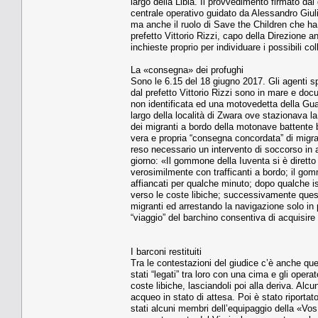
largo della Libia. Il provvedimento firmato dal 
centrale operativo guidato da Alessandro Giulia
ma anche il ruolo di Save the Children che ha
prefetto Vittorio Rizzi, capo della Direzione a
inchieste proprio per individuare i possibili co
La «consegna» dei profughi
Sono le 6.15 del 18 giugno 2017. Gli agenti s
dal prefetto Vittorio Rizzi sono in mare e d
non identificata ed una motovedetta della Guar
largo della località di Zwara ove stazionava l
dei migranti a bordo della motonave battente 
vera e propria “consegna concordata” di migra
reso necessario un intervento di soccorso in a
giorno: «Il gommone della Iuventa si è dirett
verosimilmente con trafficanti a bordo; il gomm
affiancati per qualche minuto; dopo qualche is
verso le coste libiche; successivamente ques
migranti ed arrestando la navigazione solo in
“viaggio” del barchino consentiva di acquisire
I barconi restituiti
Tra le contestazioni del giudice c’è anche quell
stati “legati” tra loro con una cima e gli oper
coste libiche, lasciandoli poi alla deriva. Alc
acqueo in stato di attesa. Poi è stato riportat
stati alcuni membri dell’equipaggio della «Vos