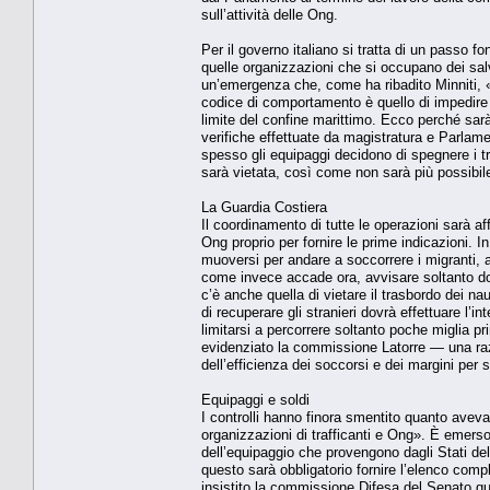
sull’attività delle Ong.
Per il governo italiano si tratta di un passo f
quelle organizzazioni che si occupano dei salv
un’emergenza che, come ha ribadito Minniti, «n
codice di comportamento è quello di impedire
limite del confine marittimo. Ecco perché sar
verifiche effettuate da magistratura e Parlam
spesso gli equipaggi decidono di spegnere i tr
sarà vietata, così come non sarà più possibile
La Guardia Costiera
Il coordinamento di tutte le operazioni sarà af
Ong proprio per fornire le prime indicazioni. I
muoversi per andare a soccorrere i migranti, 
come invece accade ora, avvisare soltanto dop
c’è anche quella di vietare il trasbordo dei nau
di recuperare gli stranieri dovrà effettuare l’
limitarsi a percorrere soltanto poche miglia p
evidenziato la commissione Latorre — una ra
dell’efficienza dei soccorsi e dei margini per 
Equipaggi e soldi
I controlli hanno finora smentito quanto avev
organizzazioni di trafficanti e Ong». È emers
dell’equipaggio che provengono dagli Stati del
questo sarà obbligatorio fornire l’elenco compl
insistito la commissione Difesa del Senato qu