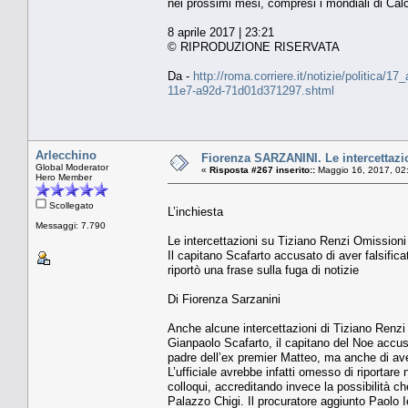
nei prossimi mesi, compresi i mondiali di Ca
8 aprile 2017 | 23:21
© RIPRODUZIONE RISERVATA
Da -
http://roma.corriere.it/notizie/politica/1
11e7-a92d-71d01d371297.shtml
Arlecchino
Fiorenza SARZANINI. Le intercettazio
Global Moderator
«
Risposta #267 inserito::
Maggio 16, 2017, 02
Hero Member
Scollegato
L’inchiesta
Messaggi: 7.790
Le intercettazioni su Tiziano Renzi Omissioni
Il capitano Scafarto accusato di aver falsificat
riportò una frase sulla fuga di notizie
Di Fiorenza Sarzanini
Anche alcune intercettazioni di Tiziano Renzi 
Gianpaolo Scafarto, il capitano del Noe accusato
padre dell’ex premier Matteo, ma anche di aver 
L’ufficiale avrebbe infatti omesso di riportar
colloqui, accreditando invece la possibilità c
Palazzo Chigi. Il procuratore aggiunto Paolo I