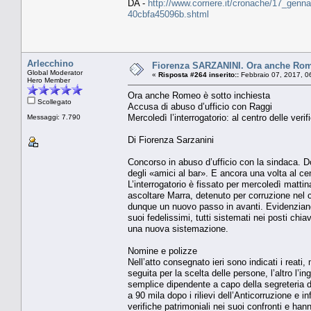
DA -
http://www.corriere.it/cronache/17_genna
40cbfa45096b.shtml
Arlecchino
Fiorenza SARZANINI. Ora anche Romeo
Global Moderator
«
Risposta #264 inserito::
Febbraio 07, 2017, 0
Hero Member
Ora anche Romeo è sotto inchiesta
Scollegato
Accusa di abuso d’ufficio con Raggi
Mercoledì l’interrogatorio: al centro delle ver
Messaggi: 7.790
Di Fiorenza Sarzanini
Concorso in abuso d’ufficio con la sindaca. D
degli «amici al bar». E ancora una volta al c
L’interrogatorio è fissato per mercoledì mattina
ascoltare Marra, detenuto per corruzione nel c
dunque un nuovo passo in avanti. Evidenziand
suoi fedelissimi, tutti sistemati nei posti chi
una nuova sistemazione.
Nomine e polizze
Nell’atto consegnato ieri sono indicati i reati,
seguita per la scelta delle persone, l’altro l’
semplice dipendente a capo della segreteria di 
a 90 mila dopo i rilievi dell’Anticorruzione e i
verifiche patrimoniali nei suoi confronti e ha