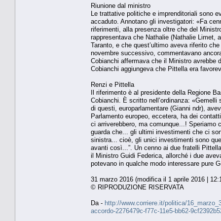
Riunione dal ministro
Le trattative politiche e imprenditoriali son
accaduto. Annotano gli investigatori: «Fa cenn
riferimenti, alla presenza oltre che del Minis
rappresentava che Nathalie (Nathalie Limet, a
Taranto, e che quest’ultimo aveva riferito che
novembre successivo, commentavano ancora i d
Cobianchi affermava che il Ministro avrebbe de
Cobianchi aggiungeva che Pittella era favorevo
Renzi e Pittella
Il riferimento è al presidente della Regione B
Cobianchi. È scritto nell’ordinanza: «Gemelli si
di questi, europarlamentare (Gianni ndr), aveva
Parlamento europeo, eccetera, ha dei contatti f
ci arriverebbero, ma comunque...! Speriamo c
guarda che... gli ultimi investimenti che ci so
sinistra... cioè, gli unici investimenti sono que
avanti così...”. Un cenno ai due fratelli Pitt
il Ministro Guidi Federica, allorché i due avev
potevano in qualche modo interessare pure Geme
31 marzo 2016 (modifica il 1 aprile 2016 | 12:
© RIPRODUZIONE RISERVATA
Da -
http://www.corriere.it/politica/16_marzo
accordo-2276479c-f77c-11e5-bb62-9cf2392b5