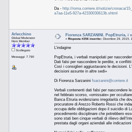
Da -
http://roma.corriere.it/notizie/cronaca/1
a7aa-11e5-927a-42330030613b.shtml
Arlecchino
Fiorenza SARZANINI. PopEtruria, i ve
Global Moderator
«
Risposta #256 inserito::
Dicembre 29, 2015, 
Hero Member
L’indagine
Scollegato
PopEtruria, i verbali manipolati per nasconder
Messaggi: 7.790
Dati falsi per nascondere le perdite, e conflitti
Così i consiglieri aggiustavano le decisioni. L’i
decisioni assunte in altre sedi»
Di Fiorenza Sarzanini
fsarzanini@corriere.it
Verbali contenenti dati falsi per nascondere l
nel febbraio scorso, «omissate» per occultare i 
Banca Etruria evidenziano irregolarità che dovr
procuratore di Arezzo Roberto Rossi che indag
occupa delle obbligazioni dopo il suicidio di L
procedimento disciplinare che potrebbero esse
sono stati ben cinque verbali di rilievo dell’
prestata dagli organi aziendali alle indicazion