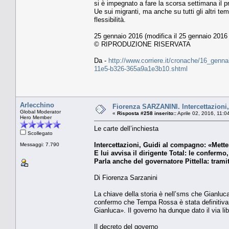
si è impegnato a fare la scorsa settimana il 
Ue sui migranti, ma anche su tutti gli altri te
flessibilità.
25 gennaio 2016 (modifica il 25 gennaio 2016 
© RIPRODUZIONE RISERVATA
Da -
http://www.corriere.it/cronache/16_genna
11e5-b326-365a9a1e3b10.shtml
Arlecchino
Fiorenza SARZANINI. Intercettazioni
Global Moderator
«
Risposta #258 inserito::
Aprile 02, 2016, 11:0
Hero Member
Le carte dell’inchiesta
Scollegato
Intercettazioni, Guidi al compagno: «Mett
Messaggi: 7.790
E lui avvisa il dirigente Total: le confe
Parla anche del governatore Pittella: tramite
Di Fiorenza Sarzanini
La chiave della storia è nell’sms che Gianluc
confermo che Tempa Rossa è stata definitiva
Gianluca». Il governo ha dunque dato il via lib
Il decreto del governo