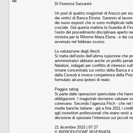
Di Fiorenza Sarzanini
Un pool di quattro magistrati di Arezzo per es
dai vertici di Banca Etruria. Saranno al lavoro
dei nuovi esposti che si sono moltiplicati nelle
cruciale. Già questa mattina la Guardia di Fi
l’esito del procedimento disciplinare aperto ne
ministra per le Riforme Maria Elena - e dai 
avvenuto nel febbraio scorso.
La valutazione degli illeciti
Si tratta dell’esito dell’ultima ispezione che pr
amministrativi abbiano anche un profilo penal
Nataloni, indagati per conflitto di interessi s
rimane concentrata sui vertici della Banca e
dalla Consob è invece competenza della Procu
formulato alcuna ipotesi di reato.
Peggior rating
Si parte dalle operazioni spericolate che hanno
obbligazioni. I magistrati dovranno valutare se
correvano. Secondo l’agenzia Fitch - che nel f
medie banche italiane - già a fine 2011 i credi
agli investitori professionali che erano restii
decisione di spostare l’interesse sui piccoli r
21 dicembre 2015 | 07:27
© RIPRODUZIONE RISERVATA