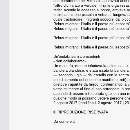
comportamento del Viminale approvato anche d
l’altro dichiarato a verbale: «Tra le organizz
radar, avendo io accesso al ponte, arrivava a
un’imbarcazione piccola e vetusta, fungeva da
quale trasbordare i migranti soccorsi dal picc
Rebus migranti: l’Italia è il paese più espos
Rebus migranti: l’Italia è il paese più espos
Rebus migranti: l’Italia è il paese più espos
Rebus migranti: l’Italia è il paese più espos
Un’ondata senza precedenti
«Non collaboriamo»
Un mese fa, mentre infuriava la polemica sul 
bandiera olandese, è stata issata la bandiera l
— secondo il gip — dal cartello con la scritta
coordinamento del soccorso marittimo, ndr) p
direttive impartite da Imrcc, confermando la vo
verosimilmente al fine di non attraccare in por
sapendo di essere intercettata grazie a una m
qualche modo si possano vedere persone che p
2 agosto 2017 (modifica il 2 agosto 2017 | 23
© RIPRODUZIONE RISERVATA
Da corriere.it