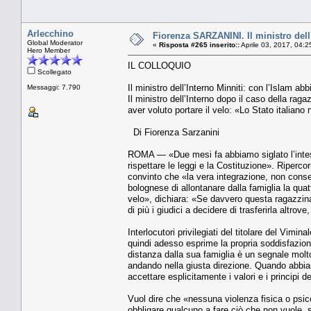
Arlecchino
Fiorenza SARZANINI. Il ministro dell
Global Moderator
«
Risposta #265 inserito::
Aprile 03, 2017, 04:2
Hero Member
IL COLLOQUIO
Scollegato
Il ministro dell’Interno Minniti: con l’Islam a
Messaggi: 7.790
Il ministro dell’Interno dopo il caso della ra
aver voluto portare il velo: «Lo Stato italiano
Di Fiorenza Sarzanini
ROMA — «Due mesi fa abbiamo siglato l’intesa 
rispettare le leggi e la Costituzione». Ripercor
convinto che «la vera integrazione, non conse
bolognese di allontanare dalla famiglia la qua
velo», dichiara: «Se davvero questa ragazzina
di più i giudici a decidere di trasferirla altro
Interlocutori privilegiati del titolare del Vimi
quindi adesso esprime la propria soddisfazione
distanza dalla sua famiglia è un segnale molto
andando nella giusta direzione. Quando abbiam
accettare esplicitamente i valori e i principi d
Vuol dire che «nessuna violenza fisica o psico
obbligare qualcuno a fare ciò che non vuole, 