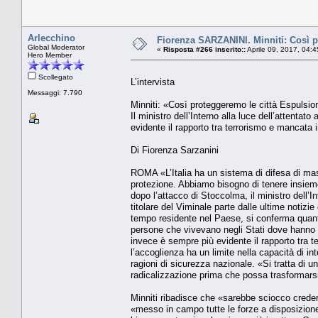
Arlecchino
Fiorenza SARZANINI. Minniti: Così pr
Global Moderator
«
Risposta #266 inserito::
Aprile 09, 2017, 04:
Hero Member
Scollegato
L’intervista
Messaggi: 7.790
Minniti: «Così proteggeremo le città Espulsion
Il ministro dell’Interno alla luce dell’attent
evidente il rapporto tra terrorismo e mancata 
Di Fiorenza Sarzanini
ROMA «L’Italia ha un sistema di difesa di mass
protezione. Abbiamo bisogno di tenere insieme tr
dopo l’attacco di Stoccolma, il ministro dell’
titolare del Viminale parte dalle ultime notizi
tempo residente nel Paese, si conferma quanto 
persone che vivevano negli Stati dove hanno p
invece è sempre più evidente il rapporto tra 
l’accoglienza ha un limite nella capacità di in
ragioni di sicurezza nazionale. «Si tratta di 
radicalizzazione prima che possa trasformarsi 
Minniti ribadisce che «sarebbe sciocco credere
«messo in campo tutte le forze a disposizione 