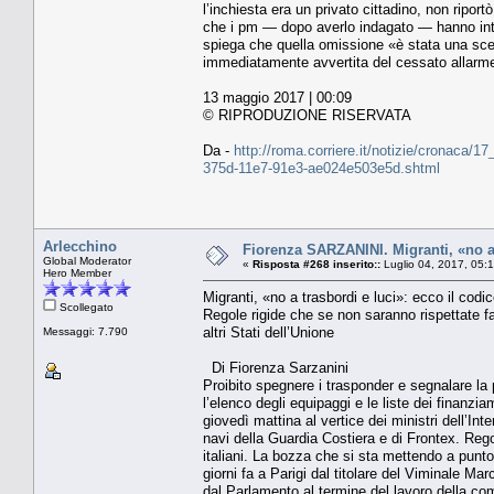
l’inchiesta era un privato cittadino, non riport
che i pm — dopo averlo indagato — hanno inter
spiega che quella omissione «è stata una scelt
immediatamente avvertita del cessato allarme
13 maggio 2017 | 00:09
© RIPRODUZIONE RISERVATA
Da -
http://roma.corriere.it/notizie/cronaca/1
375d-11e7-91e3-ae024e503e5d.shtml
Arlecchino
Fiorenza SARZANINI. Migranti, «no a 
Global Moderator
«
Risposta #268 inserito::
Luglio 04, 2017, 05:
Hero Member
Migranti, «no a trasbordi e luci»: ecco il codi
Scollegato
Regole rigide che se non saranno rispettate far
altri Stati dell’Unione
Messaggi: 7.790
Di Fiorenza Sarzanini
Proibito spegnere i trasponder e segnalare la 
l’elenco degli equipaggi e le liste dei finanzia
giovedì mattina al vertice dei ministri dell’Int
navi della Guardia Costiera e di Frontex. Regol
italiani. La bozza che si sta mettendo a punto 
giorni fa a Parigi dal titolare del Viminale Ma
dal Parlamento al termine del lavoro della co