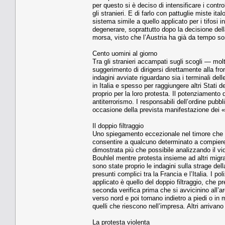
per questo si è deciso di intensificare i contr
gli stranieri. E di farlo con pattuglie miste ita
sistema simile a quello applicato per i tifosi i
degenerare, soprattutto dopo la decisione della
morsa, visto che l’Austria ha già da tempo so
Cento uomini al giorno
Tra gli stranieri accampati sugli scogli — mo
suggerimento di dirigersi direttamente alla fro
indagini avviate riguardano sia i terminali del
in Italia e spesso per raggiungere altri Stati
proprio per la loro protesta. Il potenziamento
antiterrorismo. I responsabili dell’ordine pubbl
occasione della prevista manifestazione dei 
Il doppio filtraggio
Uno spiegamento eccezionale nel timore che l
consentire a qualcuno determinato a compiere u
dimostrata più che possibile analizzando il v
Bouhlel mentre protesta insieme ad altri migr
sono state proprio le indagini sulla strage de
presunti complici tra la Francia e l’Italia. I p
applicato è quello del doppio filtraggio, che p
seconda verifica prima che si avvicinino all’a
verso nord e poi tornano indietro a piedi o in
quelli che riescono nell’impresa. Altri arrivan
La protesta violenta