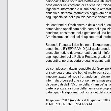
personalità finite sotto intercettazione abusiva.
dossieraggi nei confronti di cariche istituzio
ingegnere informatico e di sua sorella arresta
abusivo a sistema informatico aggravato ed int
dagli specialisti della polizia postale denomi
Nei confronti di Occhionero e della sorella, en
come viene specificato nella nota della polizia 
condotte, consistenti nella gestione di una bot
Amministrazioni, politici di spicco, studi profe
Secondo l’accusa i due hanno utilizzato «una 
denominato EYEPYRAMID (dal quale prende anc
prescelte notizie riservate, dati sensibili, in
dagli operatori della Polizia Postale, grazie al
consentiranno di accertare quali e quanti dati s
Le complesse indagini condotte dal Servizio P
di individuare una rete botnet molto ben strut
ingegnerizzato ad hoc sfruttando un malware p
informatico bersaglio, e consentire la massiva
gli osservati dall’ “Occhio della Piramide” gli
cartella piazzata in una delle numerose drop 
catalogati gli esponenti politici target del soda
10 gennaio 2017 (modifica il 10 gennaio 2017 
© RIPRODUZIONE RISERVATA