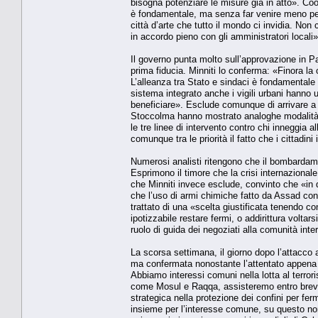
bisogna potenziare le misure già in atto». Coo
è fondamentale, ma senza far venire meno per i ci
città d’arte che tutto il mondo ci invidia. N
in accordo pieno con gli amministratori locali»
Il governo punta molto sull’approvazione in P
prima fiducia. Minniti lo conferma: «Finora 
L’alleanza tra Stato e sindaci è fondamentale 
sistema integrato anche i vigili urbani hanno
beneficiare». Esclude comunque di arrivare a u
Stoccolma hanno mostrato analoghe modalità e 
le tre linee di intervento contro chi inneggia
comunque tra le priorità il fatto che i cittadin
Numerosi analisti ritengono che il bombardament
Esprimono il timore che la crisi internazionale
che Minniti invece esclude, convinto che «in
che l’uso di armi chimiche fatto da Assad cont
trattato di una «scelta giustificata tenendo c
ipotizzabile restare fermi, o addirittura voltars
ruolo di guida dei negoziati alla comunità inte
La scorsa settimana, il giorno dopo l’attacco
ma confermata nonostante l’attentato appena s
Abbiamo interessi comuni nella lotta al terror
come Mosul e Raqqa, assisteremo entro breve 
strategica nella protezione dei confini per fer
insieme per l’interesse comune, su questo no