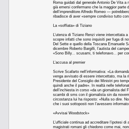
Roma guidati dal generale Antonio De Vita a r
già emersi confermano che la maggior parte del
dell’imprenditore Alfredo Romeo — potrebbero e
ribadisce di aver «sempre condiviso tutto co
La «soffiata» di Tiziano
L’utenza di Tiziano Renzi viene intercettata a 
scopre infatti che sono inquisiti per fuga di no
Del Sette e quello della Toscana Emanuele Salt
dicembre Roberto Bargilli, l’autista del campe
«Sono Billy... scusami, ti telefonavo... per c
L’accusa al premier
Scrive Scafarto nell’informativa: «La domanda
venga avvisato di essere intercettato, ma la r
Presidente del Consiglio dei Ministri pro tempo
quindi anche il padre». In realtà nelle telefon
dell’inchiesta in corso «da un giornalista del 
scambi di sms con il giornalista sin da nove
circostanza lui ha risposto: «Nulla so dire. No
che i suoi sottoposti non l’avessero informato
«Avvisai Woodstock»
L’ufficiale continua ad accreditare l’ipotesi
magistrati romani gli chiedono come mai, nono