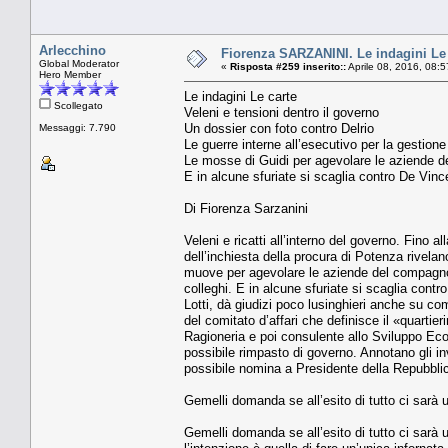
Arlecchino
Fiorenza SARZANINI. Le indagini Le c
Global Moderator
«
Risposta #259 inserito::
Aprile 08, 2016, 08:
Hero Member
Le indagini Le carte
Scollegato
Veleni e tensioni dentro il governo
Un dossier con foto contro Delrio
Messaggi: 7.790
Le guerre interne all’esecutivo per la gestione 
Le mosse di Guidi per agevolare le aziende de
E in alcune sfuriate si scaglia contro De Vince
Di Fiorenza Sarzanini
Veleni e ricatti all’interno del governo. Fino al
dell’inchiesta della procura di Potenza rivela
muove per agevolare le aziende del compagno
colleghi. E in alcune sfuriate si scaglia contr
Lotti, dà giudizi poco lusinghieri anche su co
del comitato d’affari che definisce il «quarti
Ragioneria e poi consulente allo Sviluppo Eco
possibile rimpasto di governo. Annotano gli i
possibile nomina a Presidente della Repubblic
Gemelli domanda se all’esito di tutto ci sarà 
Gemelli domanda se all’esito di tutto ci sarà 