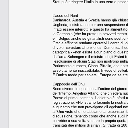
Stati può stringere l’Italia in una vera e propr
L’asse del Nord
Danimarca, Austria e Svezia hanno già chiuso 
Ungheria, insisteranno per una sospensione di
infatti essere interrotti e questo ha alimenta
la Germania (che ha preso un provvedimento an
e il Belgio, anche se gli analisti sono scettici
Grecia affinché rendano operativi i centri di i
di voler «prestare attenzione». Domenica il 
categorica - «non esiste alcun piano di questo
dall’area Schengen e il ministro degli Esteri
l’esclusione di alcuni Stati non risolvono null
Parlamento europeo, Gianni Pittella, che sott
assolutamente inaccettabile. Invece di velleita
È l’unico modo per salvare l’Europa da se st
L’appoggio dell’Onu
Sono diverse le questioni all’ordine del giorno 
dell’Interno, Angelino Alfano, che chiederà nuo
Paese di primo ingresso. L’obiettivo è infatti 
registrazione. «Noi stiamo facendo la nostra pa
auguriamo che non prevalgano gli egoismi nazi
all’Onu visto che noi abbiamo la responsabilità
discussione, tenendo conto che anche sugli hots
potrebbe a sua volta versare la propria quota pe
transitati due milioni di siriani. Si tratta di