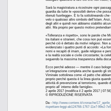
Sarà la magistratura a ricostruire ogni passagg
guardia da tutte le «possibili derive che pos
ritenuti fuorilegge». E lo fa sottolineando che «
velo o qualsiasi altro simbolo dell’Islam. Anzi,
degli altri e quindi non abbiamo stabilito alcun
altri. Ma proprio per questo motivo pretendiam
«Tolleranza e rispetto», sono le parole che Min
tra italiani e stranieri, che cosa non può esser
perché ciò è dettato da motivi religiosi. Non 
evidenziato i quattro punti di accordo: «La fo
nomi e recapiti di imam, guide religiose e per
e la realtà sociale e civile circostante; la cel
seguendo la massima trasparenza della docum
Ecco perché adesso — mentre il caso bolognes
un’integrazione completa anche quando gli stran
Viminale sottolinea come «il patto che abbiamo f
proprio perché questa è la linea giusta quando
attività di prevenzione al terrorismo, quando
proprio all’ interno delle famiglie».
2 aprile 2017 (modifica il 2 aprile 2017 | 07:56
© RIPRODUZIONE RISERVATA
Da -
http://www.corriere.it/cronache/17_aprile
rispettare-leggi-ab124766-1767-11e7-99e2-7