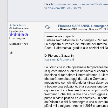
Da -
http://www.corriere.it/cronache/15_dice
9cdb-e2ca218c6ee2.shtml
Arlecchino
Fiorenza SARZANINI. L’emergenz
Global Moderator
«
Risposta #257 inserito::
Gennaio 25, 201
Hero Member
L’emergenza migranti
Scollegato
L’intesa Roma-Berlino su Schengen «Per sospen
La proposta al vertice dei ministri dell’Intern
Messaggi: 7.790
Paesi. L’alternativa, gradita alle nazioni del 
Di Fiorenza Sarzanini
fsarzanini@corriere.it
Lo Stato che vuole ripristinare temporaneamente 
In questo modo si creerà un tavolo di coordina
rischiano di far saltare l’intero sistema. L’ult
che sarà formulata oggi da Italia e Germania. 
mediazione con chi difende la «linea dura» pone
a trovare una soluzione, è la sospensione per 
ogni modo di contrastare fidando proprio sull’a
Wolfgang Schäuble, a dire che «distruggere i
punto di vista politico ed economico». Il peric
dall’Albania e dal Montenegro e una nuova impen
più di mille migranti. Anche il 2016 si annunc