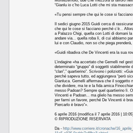
Montezemolo, due che mezzora di lavoro nella 
“Gianlu io c’ho Luca Lotti che mi sta massacr
«Tu pensi sempre che qui le cose si facciano 
Il sedici giugno 2015 Guidi cerca di rassicura
che qui le cose si facciano perché c’è... Allo
a Palazzo Chigi, quella con Lotti di domani la
andare via... quella roba lì, di cui abbiamo p
lui e con Claudio, non so che piega prenderà, 
«Guidi ribadiva che De Vincenti era la sua ro
L’indagine «ha accertato che Gemelli nel gestire
determinato “gruppo” di soggetti stabilmente d
“clan”,” quartierino”. Scrivono i poliziotti: «G
perché sapeva tutto, ed aggiungeva “però sicc
Gianluca. Gemelli affermava che il soggetto no
che dividere, ma te e la fida amica Finocchiar
messo Padoan? Sempre quel quartierino lì. Ol
Vincenti e Padoan... ma glielo ha messo sempr
per farmi un favore, perché De Vincenti è br
Piercarlo è bravo”».
6 aprile 2016 (modifica il 7 aprile 2016 | 10:05
© RIPRODUZIONE RISERVATA
Da -
http://www.corriere.it/cronache/16_april