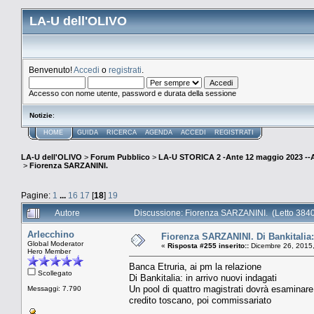
LA-U dell'OLIVO
Benvenuto!
Accedi
o
registrati
.
Accesso con nome utente, password e durata della sessione
Notizie
:
HOME
GUIDA
RICERCA
AGENDA
ACCEDI
REGISTRATI
LA-U dell'OLIVO
>
Forum Pubblico
>
LA-U STORICA 2 -Ante 12 maggio 2023 
>
Fiorenza SARZANINI.
Pagine:
1
...
16
17
[
18
]
19
Autore
Discussione: Fiorenza SARZANINI. (Letto 3840
Arlecchino
Fiorenza SARZANINI. Di Bankitalia: 
Global Moderator
«
Risposta #255 inserito::
Dicembre 26, 2015,
Hero Member
Banca Etruria, ai pm la relazione
Scollegato
Di Bankitalia: in arrivo nuovi indagati
Un pool di quattro magistrati dovrà esaminare le
Messaggi: 7.790
credito toscano, poi commissariato