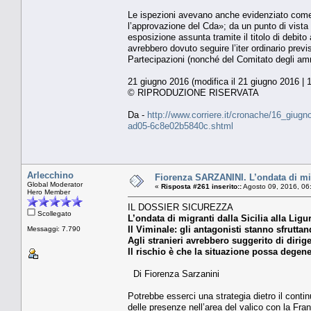
Le ispezioni avevano anche evidenziato come «p
l’approvazione del Cda»; da un punto di vista 
esposizione assunta tramite il titolo di debito 
avrebbero dovuto seguire l’iter ordinario previs
Partecipazioni (nonché del Comitato degli ammin
21 giugno 2016 (modifica il 21 giugno 2016 | 
© RIPRODUZIONE RISERVATA
Da -
http://www.corriere.it/cronache/16_giug
ad05-6c8e02b5840c.shtml
Arlecchino
Fiorenza SARZANINI. L’ondata di migra
Global Moderator
«
Risposta #261 inserito::
Agosto 09, 2016, 06
Hero Member
IL DOSSIER SICUREZZA
Scollegato
L’ondata di migranti dalla Sicilia alla Ligu
Il Viminale: gli antagonisti stanno sfruttan
Messaggi: 7.790
Agli stranieri avrebbero suggerito di diriger
Il rischio è che la situazione possa degen
Di Fiorenza Sarzanini
Potrebbe esserci una strategia dietro il continu
delle presenze nell’area del valico con la Fra