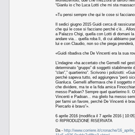
Montezemolo, due che mezzora di lavoro nella 
“Gianlu io c’ho Luca Lotti che mi sta massacr
«Tu pensi sempre che qui le cose si facciano 
Il sedici giugno 2015 Guidi cerca di rassicura
che qui le cose si facciano perché c’è... Allo
a Palazzo Chigi, quella con Lotti di domani la
andare via... quella roba lì, di cui abbiamo p
lui e con Claudio, non so che piega prenderà, 
«Guidi ribadiva che De Vincenti era la sua ro
L’indagine «ha accertato che Gemelli nel gestire
determinato “gruppo” di soggetti stabilmente d
“clan”,” quartierino”. Scrivono i poliziotti: «G
perché sapeva tutto, ed aggiungeva “però sicc
Gianluca. Gemelli affermava che il soggetto no
che dividere, ma te e la fida amica Finocchiar
messo Padoan? Sempre quel quartierino lì. Ol
Vincenti e Padoan... ma glielo ha messo sempr
per farmi un favore, perché De Vincenti è br
Piercarlo è bravo”».
6 aprile 2016 (modifica il 7 aprile 2016 | 10:05
© RIPRODUZIONE RISERVATA
Da -
http://www.corriere.it/cronache/16_april