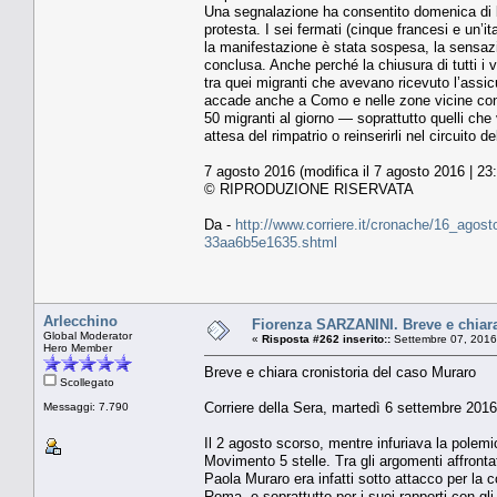
Una segnalazione ha consentito domenica di blo
protesta. I sei fermati (cinque francesi e un’i
la manifestazione è stata sospesa, la sensazi
conclusa. Anche perché la chiusura di tutti i 
tra quei migranti che avevano ricevuto l’assicu
accade anche a Como e nelle zone vicine con 
50 migranti al giorno — soprattutto quelli che
attesa del rimpatrio o reinserirli nel circuito 
7 agosto 2016 (modifica il 7 agosto 2016 | 23
© RIPRODUZIONE RISERVATA
Da -
http://www.corriere.it/cronache/16_agosto
33aa6b5e1635.shtml
Arlecchino
Fiorenza SARZANINI. Breve e chiara
Global Moderator
«
Risposta #262 inserito::
Settembre 07, 2016
Hero Member
Breve e chiara cronistoria del caso Muraro
Scollegato
Corriere della Sera, martedì 6 settembre 2016
Messaggi: 7.790
Il 2 agosto scorso, mentre infuriava la polemi
Movimento 5 stelle. Tra gli argomenti affronta
Paola Muraro era infatti sotto attacco per la c
Roma, e soprattutto per i suoi rapporti con gl