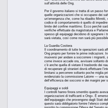
sull’attività delle Ong.
Per il governo italiano si tratta di un passo f
quelle organizzazioni che si occupano dei salv
un’emergenza che, come ha ribadito Minniti, «n
codice di comportamento è quello di impedire
limite del confine marittimo. Ecco perché sar
verifiche effettuate da magistratura e Parlam
spesso gli equipaggi decidono di spegnere i tr
sarà vietata, così come non sarà più possibile
La Guardia Costiera
Il coordinamento di tutte le operazioni sarà af
Ong proprio per fornire le prime indicazioni. I
muoversi per andare a soccorrere i migranti, 
come invece accade ora, avvisare soltanto dop
c’è anche quella di vietare il trasbordo dei nau
di recuperare gli stranieri dovrà effettuare l’
limitarsi a percorrere soltanto poche miglia p
evidenziato la commissione Latorre — una ra
dell’efficienza dei soccorsi e dei margini per 
Equipaggi e soldi
I controlli hanno finora smentito quanto avev
organizzazioni di trafficanti e Ong». È emers
dell’equipaggio che provengono dagli Stati del
questo sarà obbligatorio fornire l’elenco compl
insistito la commissione Difesa del Senato qu