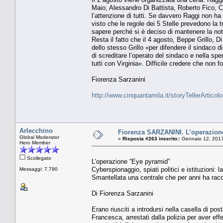
Maio, Alessandro Di Battista, Roberto Fico, 
l’attenzione di tutti. Se davvero Raggi non ha i
visto che le regole dei 5 Stelle prevedono la t
sapere perché si è deciso di mantenere la not
Resta il fatto che il 4 agosto, Beppe Grillo, 
dello stesso Grillo «per difendere il sindaco d
di screditare l’operato del sindaco e nella sp
tutti con Virginia». Difficile credere che non f
Fiorenza Sarzanini
http://www.cinquantamila.it/storyTellerArtic
Arlecchino
Fiorenza SARZANINI. L’operazion
Global Moderator
«
Risposta #263 inserito::
Gennaio 12, 2017
Hero Member
Scollegato
L’operazione “Eye pyramid”
Cyberspionaggio, spiati politici e istituzioni: 
Messaggi: 7.790
Smantellata una centrale che per anni ha raccol
Di Fiorenza Sarzanini
Erano riusciti a introdursi nella casella di po
Francesca, arrestati dalla polizia per aver eff