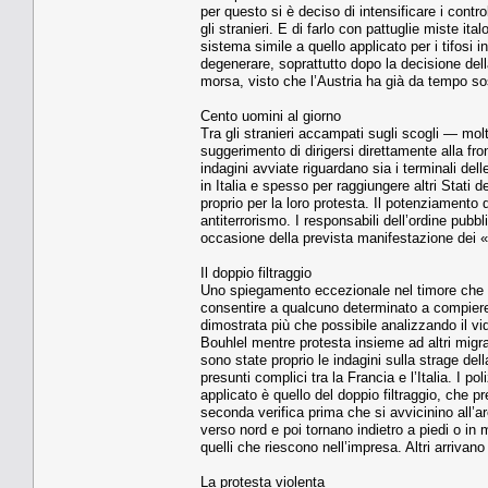
per questo si è deciso di intensificare i contr
gli stranieri. E di farlo con pattuglie miste ita
sistema simile a quello applicato per i tifosi i
degenerare, soprattutto dopo la decisione della
morsa, visto che l’Austria ha già da tempo so
Cento uomini al giorno
Tra gli stranieri accampati sugli scogli — mo
suggerimento di dirigersi direttamente alla fro
indagini avviate riguardano sia i terminali del
in Italia e spesso per raggiungere altri Stati
proprio per la loro protesta. Il potenziamento
antiterrorismo. I responsabili dell’ordine pubbl
occasione della prevista manifestazione dei 
Il doppio filtraggio
Uno spiegamento eccezionale nel timore che l
consentire a qualcuno determinato a compiere u
dimostrata più che possibile analizzando il v
Bouhlel mentre protesta insieme ad altri migr
sono state proprio le indagini sulla strage de
presunti complici tra la Francia e l’Italia. I p
applicato è quello del doppio filtraggio, che p
seconda verifica prima che si avvicinino all’a
verso nord e poi tornano indietro a piedi o in
quelli che riescono nell’impresa. Altri arrivan
La protesta violenta