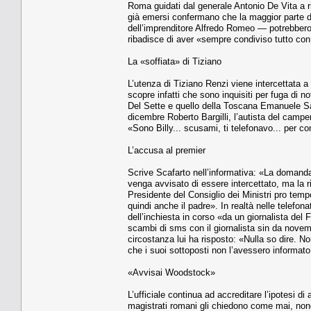
Roma guidati dal generale Antonio De Vita a r
già emersi confermano che la maggior parte del
dell’imprenditore Alfredo Romeo — potrebbero e
ribadisce di aver «sempre condiviso tutto co
La «soffiata» di Tiziano
L’utenza di Tiziano Renzi viene intercettata a 
scopre infatti che sono inquisiti per fuga di no
Del Sette e quello della Toscana Emanuele Salt
dicembre Roberto Bargilli, l’autista del campe
«Sono Billy... scusami, ti telefonavo... per c
L’accusa al premier
Scrive Scafarto nell’informativa: «La domanda
venga avvisato di essere intercettato, ma la r
Presidente del Consiglio dei Ministri pro tempo
quindi anche il padre». In realtà nelle telefon
dell’inchiesta in corso «da un giornalista del 
scambi di sms con il giornalista sin da nove
circostanza lui ha risposto: «Nulla so dire. No
che i suoi sottoposti non l’avessero informato
«Avvisai Woodstock»
L’ufficiale continua ad accreditare l’ipotesi
magistrati romani gli chiedono come mai, nono