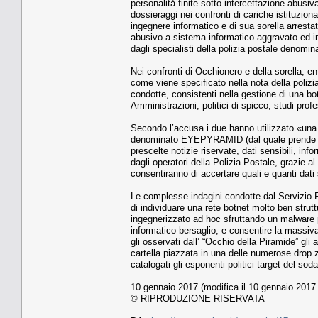
personalità finite sotto intercettazione abusiva.
dossieraggi nei confronti di cariche istituzio
ingegnere informatico e di sua sorella arresta
abusivo a sistema informatico aggravato ed int
dagli specialisti della polizia postale denomi
Nei confronti di Occhionero e della sorella, en
come viene specificato nella nota della polizia 
condotte, consistenti nella gestione di una bot
Amministrazioni, politici di spicco, studi profe
Secondo l’accusa i due hanno utilizzato «una 
denominato EYEPYRAMID (dal quale prende anc
prescelte notizie riservate, dati sensibili, in
dagli operatori della Polizia Postale, grazie al
consentiranno di accertare quali e quanti dati s
Le complesse indagini condotte dal Servizio P
di individuare una rete botnet molto ben strut
ingegnerizzato ad hoc sfruttando un malware p
informatico bersaglio, e consentire la massiva
gli osservati dall’ “Occhio della Piramide” gli
cartella piazzata in una delle numerose drop 
catalogati gli esponenti politici target del soda
10 gennaio 2017 (modifica il 10 gennaio 2017 
© RIPRODUZIONE RISERVATA