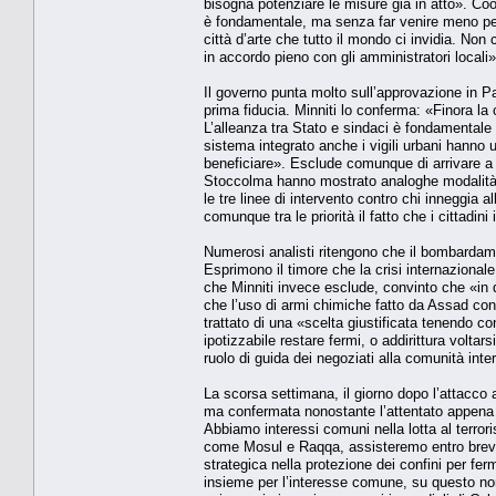
bisogna potenziare le misure già in atto». Coo
è fondamentale, ma senza far venire meno per i ci
città d’arte che tutto il mondo ci invidia. N
in accordo pieno con gli amministratori locali»
Il governo punta molto sull’approvazione in P
prima fiducia. Minniti lo conferma: «Finora 
L’alleanza tra Stato e sindaci è fondamentale 
sistema integrato anche i vigili urbani hanno
beneficiare». Esclude comunque di arrivare a u
Stoccolma hanno mostrato analoghe modalità e 
le tre linee di intervento contro chi inneggia
comunque tra le priorità il fatto che i cittadin
Numerosi analisti ritengono che il bombardament
Esprimono il timore che la crisi internazionale
che Minniti invece esclude, convinto che «in
che l’uso di armi chimiche fatto da Assad cont
trattato di una «scelta giustificata tenendo c
ipotizzabile restare fermi, o addirittura voltars
ruolo di guida dei negoziati alla comunità inte
La scorsa settimana, il giorno dopo l’attacco
ma confermata nonostante l’attentato appena s
Abbiamo interessi comuni nella lotta al terror
come Mosul e Raqqa, assisteremo entro breve 
strategica nella protezione dei confini per fer
insieme per l’interesse comune, su questo no