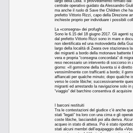
largo della Libia. Il provvedimento firmato dal 
centrale operativo guidato da Alessandro Giulia
ma anche il ruolo di Save the Children che ha
prefetto Vittorio Rizzi, capo della Direzione a
inchieste proprio per individuare i possibili co
La «consegna» dei profughi
Sono le 6.15 del 18 giugno 2017. Gli agenti s
dal prefetto Vittorio Rizzi sono in mare e d
non identificata ed una motovedetta della Guar
largo della località di Zwara ove stazionava l
dei migranti a bordo della motonave battente 
vera e propria “consegna concordata” di migra
reso necessario un intervento di soccorso in a
giorno: «Il gommone della Iuventa si è dirett
verosimilmente con trafficanti a bordo; il gomm
affiancati per qualche minuto; dopo qualche is
verso le coste libiche; successivamente ques
migranti ed arrestando la navigazione solo in
“viaggio” del barchino consentiva di acquisire
I barconi restituiti
Tra le contestazioni del giudice c’è anche quell
stati “legati” tra loro con una cima e gli oper
coste libiche, lasciandoli poi alla deriva. Alc
acqueo in stato di attesa. Poi è stato riportat
stati alcuni membri dell’equipaggio della «Vos