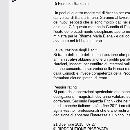
Di Fiorenza Sarzanini
Un pool di quattro magistrati di Arezzo per es
dai vertici di Banca Etruria. Saranno al lavoro
dei nuovi esposti che si sono moltiplicati nelle
cruciale. Già questa mattina la Guardia di Fi
l’esito del procedimento disciplinare aperto ne
ministra per le Riforme Maria Elena - e dai 
avvenuto nel febbraio scorso.
La valutazione degli illeciti
Si tratta dell’esito dell’ultima ispezione che pr
amministrativi abbiano anche un profilo penal
Nataloni, indagati per conflitto di interessi s
rimane concentrata sui vertici della Banca e
dalla Consob è invece competenza della Procu
formulato alcuna ipotesi di reato.
Peggior rating
Si parte dalle operazioni spericolate che hanno
obbligazioni. I magistrati dovranno valutare se
correvano. Secondo l’agenzia Fitch - che nel f
medie banche italiane - già a fine 2011 i credi
agli investitori professionali che erano restii
decisione di spostare l’interesse sui piccoli r
21 dicembre 2015 | 07:27
© RIPRODUZIONE RISERVATA