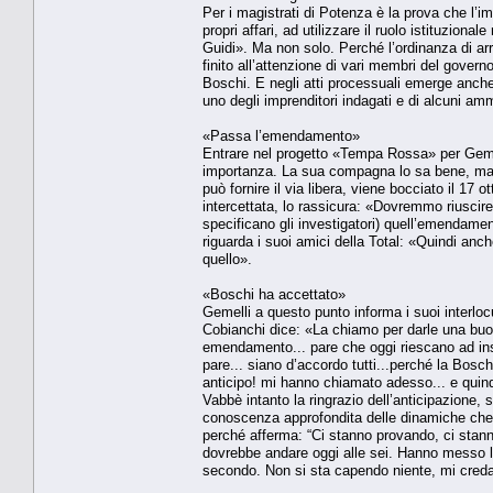
Per i magistrati di Potenza è la prova che l’im
propri affari, ad utilizzare il ruolo istituzio
Guidi». Ma non solo. Perché l’ordinanza di arre
finito all’attenzione di vari membri del gover
Boschi. E negli atti processuali emerge anche 
uno degli imprenditori indagati e di alcuni am
«Passa l’emendamento»
Entrare nel progetto «Tempa Rossa» per Gemel
importanza. La sua compagna lo sa bene, ma 
può fornire il via libera, viene bocciato il 17
intercettata, lo rassicura: «Dovremmo riuscir
specificano gli investigatori) quell’emendament
riguarda i suoi amici della Total: «Quindi anch
quello».
«Boschi ha accettato»
Gemelli a questo punto informa i suoi interlocu
Cobianchi dice: «La chiamo per darle una buona
emendamento... pare che oggi riescano ad ins
pare... siano d’accordo tutti...perché la Boschi
anticipo! mi hanno chiamato adesso... e quin
Vabbè intanto la ringrazio dell’anticipazione,
conoscenza approfondita delle dinamiche che
perché afferma: “Ci stanno provando, ci stann
dovrebbe andare oggi alle sei. Hanno messo la 
secondo. Non si sta capendo niente, mi creda