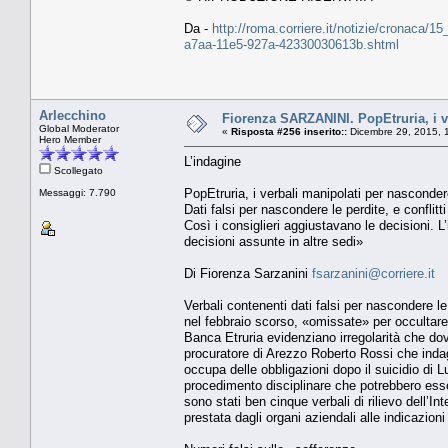
Da -
http://roma.corriere.it/notizie/cronaca/1
a7aa-11e5-927a-42330030613b.shtml
Arlecchino
Fiorenza SARZANINI. PopEtruria, i ve
Global Moderator
«
Risposta #256 inserito::
Dicembre 29, 2015, 
Hero Member
L’indagine
Scollegato
PopEtruria, i verbali manipolati per nasconder
Messaggi: 7.790
Dati falsi per nascondere le perdite, e conflitti
Così i consiglieri aggiustavano le decisioni. L’i
decisioni assunte in altre sedi»
Di Fiorenza Sarzanini
fsarzanini@corriere.it
Verbali contenenti dati falsi per nascondere l
nel febbraio scorso, «omissate» per occultare i 
Banca Etruria evidenziano irregolarità che dovr
procuratore di Arezzo Roberto Rossi che indag
occupa delle obbligazioni dopo il suicidio di L
procedimento disciplinare che potrebbero esse
sono stati ben cinque verbali di rilievo dell’
prestata dagli organi aziendali alle indicazion