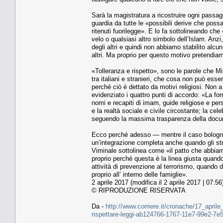
Sarà la magistratura a ricostruire ogni passagg
guardia da tutte le «possibili derive che pos
ritenuti fuorilegge». E lo fa sottolineando che «
velo o qualsiasi altro simbolo dell’Islam. Anzi,
degli altri e quindi non abbiamo stabilito alcun
altri. Ma proprio per questo motivo pretendiam
«Tolleranza e rispetto», sono le parole che Min
tra italiani e stranieri, che cosa non può esser
perché ciò è dettato da motivi religiosi. Non 
evidenziato i quattro punti di accordo: «La fo
nomi e recapiti di imam, guide religiose e per
e la realtà sociale e civile circostante; la cel
seguendo la massima trasparenza della docum
Ecco perché adesso — mentre il caso bolognes
un’integrazione completa anche quando gli stran
Viminale sottolinea come «il patto che abbiamo f
proprio perché questa è la linea giusta quando
attività di prevenzione al terrorismo, quando
proprio all’ interno delle famiglie».
2 aprile 2017 (modifica il 2 aprile 2017 | 07:56
© RIPRODUZIONE RISERVATA
Da -
http://www.corriere.it/cronache/17_aprile
rispettare-leggi-ab124766-1767-11e7-99e2-7