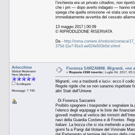
l’inchiesta era un privato cittadino, non riport
che i pm — dopo averlo indagato — hanno inter
spiega che quella omissione «è stata una scelt
immediatamente avvertita del cessato allarme
13 maggio 2017 | 00:09
© RIPRODUZIONE RISERVATA
Da -
http://roma.corriere.it/notizie/cronaca/1
375d-11e7-91e3-ae024e503e5d.shtml
Arlecchino
Fiorenza SARZANINI. Migranti, «no a 
Global Moderator
«
Risposta #268 inserito::
Luglio 04, 2017, 05:
Hero Member
Migranti, «no a trasbordi e luci»: ecco il codi
Scollegato
Regole rigide che se non saranno rispettate far
altri Stati dell’Unione
Messaggi: 7.790
Di Fiorenza Sarzanini
Proibito spegnere i trasponder e segnalare la 
l’elenco degli equipaggi e le liste dei finanzia
giovedì mattina al vertice dei ministri dell’Int
navi della Guardia Costiera e di Frontex. Regol
italiani. La bozza che si sta mettendo a punto 
giorni fa a Parigi dal titolare del Viminale Ma
dal Parlamento al termine del lavoro della co