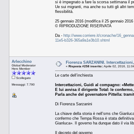
si è impegnato a fare la scorsa settimana il 
Ue sui migranti, ma anche su tutti gli altri te
flessibilità.
25 gennaio 2016 (modifica il 25 gennaio 2016 
© RIPRODUZIONE RISERVATA
Da -
http://www.corriere.it/cronache/16_genna
11e5-b326-365a9a1e3b10.shtml
Arlecchino
Fiorenza SARZANINI. Intercettazioni
Global Moderator
«
Risposta #258 inserito::
Aprile 02, 2016, 11:0
Hero Member
Le carte dell’inchiesta
Scollegato
Intercettazioni, Guidi al compagno: «Mett
Messaggi: 7.790
E lui avvisa il dirigente Total: le confe
Parla anche del governatore Pittella: tramite
Di Fiorenza Sarzanini
La chiave della storia è nell’sms che Gianluc
confermo che Tempa Rossa è stata definitiva
Gianluca». Il governo ha dunque dato il via lib
Il decreto del governo