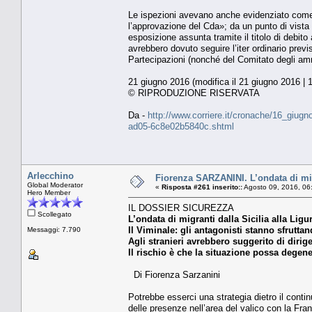
Le ispezioni avevano anche evidenziato come «p
l’approvazione del Cda»; da un punto di vista 
esposizione assunta tramite il titolo di debito 
avrebbero dovuto seguire l’iter ordinario previs
Partecipazioni (nonché del Comitato degli ammin
21 giugno 2016 (modifica il 21 giugno 2016 | 
© RIPRODUZIONE RISERVATA
Da -
http://www.corriere.it/cronache/16_giug
ad05-6c8e02b5840c.shtml
Arlecchino
Fiorenza SARZANINI. L’ondata di migra
Global Moderator
«
Risposta #261 inserito::
Agosto 09, 2016, 06
Hero Member
IL DOSSIER SICUREZZA
Scollegato
L’ondata di migranti dalla Sicilia alla Ligu
Il Viminale: gli antagonisti stanno sfruttan
Messaggi: 7.790
Agli stranieri avrebbero suggerito di diriger
Il rischio è che la situazione possa degen
Di Fiorenza Sarzanini
Potrebbe esserci una strategia dietro il continu
delle presenze nell’area del valico con la Fra