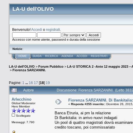
LA-U dell'OLIVO
Benvenuto!
Accedi
o
registrati
.
Accesso con nome utente, password e durata della sessione
Notizie
:
HOME
GUIDA
RICERCA
AGENDA
ACCEDI
REGISTRATI
LA-U dell'OLIVO
>
Forum Pubblico
>
LA-U STORICA 2 -Ante 12 maggio 2023 
>
Fiorenza SARZANINI.
Pagine:
1
...
16
17
[
18
]
19
Autore
Discussione: Fiorenza SARZANINI. (Letto 3832
Arlecchino
Fiorenza SARZANINI. Di Bankitalia: 
Global Moderator
«
Risposta #255 inserito::
Dicembre 26, 2015,
Hero Member
Banca Etruria, ai pm la relazione
Scollegato
Di Bankitalia: in arrivo nuovi indagati
Un pool di quattro magistrati dovrà esaminare le
Messaggi: 7.790
credito toscano, poi commissariato