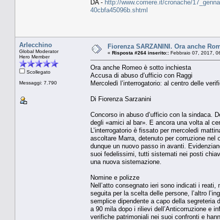
DA -
http://www.corriere.it/cronache/17_genna
40cbfa45096b.shtml
Arlecchino
Fiorenza SARZANINI. Ora anche Romeo
Global Moderator
«
Risposta #264 inserito::
Febbraio 07, 2017, 0
Hero Member
Ora anche Romeo è sotto inchiesta
Scollegato
Accusa di abuso d’ufficio con Raggi
Mercoledì l’interrogatorio: al centro delle ver
Messaggi: 7.790
Di Fiorenza Sarzanini
Concorso in abuso d’ufficio con la sindaca. D
degli «amici al bar». E ancora una volta al c
L’interrogatorio è fissato per mercoledì mattina
ascoltare Marra, detenuto per corruzione nel c
dunque un nuovo passo in avanti. Evidenziand
suoi fedelissimi, tutti sistemati nei posti chi
una nuova sistemazione.
Nomine e polizze
Nell’atto consegnato ieri sono indicati i reati,
seguita per la scelta delle persone, l’altro l’
semplice dipendente a capo della segreteria di 
a 90 mila dopo i rilievi dell’Anticorruzione e i
verifiche patrimoniali nei suoi confronti e ha