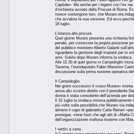
Capitale». Ma anche per i legami con l’ex ras 
d’inchiesta avviato dalla Procura di Roma. Ec
invece sostengono loro, che Muraro era inda
che avvalora la sua versione. Ed ecco perché 
18 luglio.
L’istanza alla procura
Quel giorno Muraro presenta una richiesta for
penale, per conoscere la propria posizione proc
del pubblico ministero Alberto Galanti sull’atti
riguardano la gestione degli impianti per lo sma
anni. Subito dopo Muraro informa la sindaca, 
Alle 15.30 di quel giorno in Campidoglio inizia
Taverna, l’eurodeputato Fabio Massimo Castaldo 
discussione sulla prima riunione operativa del
Il Campidoglio
Nei giorni successivi il «caso Muraro» monta. 
arriva allo scontro diretto con il presidente D
donna è stata consulente dell’azienda per dodi
Il 31 luglio la sindaca rinnova pubblicamente 
più volte sulla possibilità che Muraro sia in
almeno il capo di gabinetto Carla Raineri «p
prosegue, viene fuori che agli atti di «Mafia C
dell’organizzazione mafiosa insieme con Mas
I vertici a cena
Il 2 agosto viene organizzata una cena. Ragg