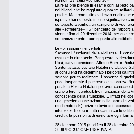
Numeri falsi sulle «sofferenze»
La relazione prende in esame ogni aspetto patr
nei bilanci che ha raggiunto quota tre miliardi
perdite. Ma soprattutto evidenzia quello che è 
ispettive hanno posto in luce significative car
sottoposto a verifica un campione di «sofferen
alle «sofferenze» il 57 per cento dei rapporti 
vigente fino al 29 dicembre 2014; per quel che 
sofferenza mentre, con riguardo alle rettifiche 
Le «omissioni» nei verbali
Secondo i funzionari della Vigilanza «il consig
assunte in altre sedi». Per questo evidenzi
Rosi, dai vicepresidenti Alfredo Berni e Pierlu
Santonastaso, Luciano Nataloni e Claudio Sal
ai consulenti ha determinato i percorsi da intr
sarebbe potuto realizzare. L’assenza di quals
poco trasparente il percorso decisionale». Non 
penale a Rosi e Nataloni per aver «omesso di 
erano a loro riconducibili», i funzionari della 
conoscenza della situazione. E infatti nel dos
una generica enunciazione nella parte del verb
rende noto ndr ), priva tuttavia dei necessari el
interessi». Inoltre in tutti i casi in cui le de
crediti), la possibilità di esercitare ogni form
28 dicembre 2015 (modifica il 28 dicembre 20
© RIPRODUZIONE RISERVATA