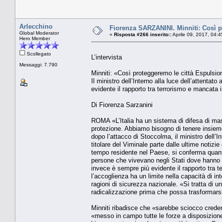
Arlecchino
Fiorenza SARZANINI. Minniti: Così pr
Global Moderator
«
Risposta #266 inserito::
Aprile 09, 2017, 04:
Hero Member
Scollegato
L’intervista
Messaggi: 7.790
Minniti: «Così proteggeremo le città Espulsion
Il ministro dell’Interno alla luce dell’attent
evidente il rapporto tra terrorismo e mancata 
Di Fiorenza Sarzanini
ROMA «L’Italia ha un sistema di difesa di mass
protezione. Abbiamo bisogno di tenere insieme tr
dopo l’attacco di Stoccolma, il ministro dell’
titolare del Viminale parte dalle ultime notizi
tempo residente nel Paese, si conferma quanto 
persone che vivevano negli Stati dove hanno p
invece è sempre più evidente il rapporto tra 
l’accoglienza ha un limite nella capacità di in
ragioni di sicurezza nazionale. «Si tratta di 
radicalizzazione prima che possa trasformarsi 
Minniti ribadisce che «sarebbe sciocco credere
«messo in campo tutte le forze a disposizione 