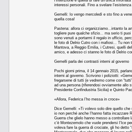
l’intenzione è quella di fare un’unica inforn
interessi personali. Fino a svelare l’esistenza
Gemelli: Io vengo mercoledì e sto fino a vene
quella cosa!
Pastena: allora ci organizziamo...intanto la and
togliere pure qualche sfizio... ma serio ti puoi
sono venuti a portarmi il regalo in ufficio, pe
le foto di Delrio Cutro con i mafiosi... Tu non 
Mantova, a Reggio Emilia, i Cutresi, quelli del
amico, e adesso ci stanno le foto di Delrio co
Gemelli parla dei contrasti interni al governo
Pochi giorni prima, il 14 gennaio 2015, parlan
interni al governo. Scrivono i poliziotti: «Gem
fregarsene di tutti (e vedremo come con “tutti”
ad una persona (riferendosi ovviamente allo s
Presidente Confindustria Sicilia) e Quinto Pao
«Allora, Federica l’ho messa in croce»
Dice Gemelli: «Ti volevo solo dire quello che s
io non perché anche l’hanno fatta incazzare Re
Guerra che glielo hanno messo a controllare la 
c’è Montezemolo che vuole prendersi l’Ice per
voleva fare la guerra di crociate, gli ho dett