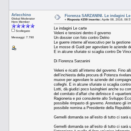
Arlecchino
Fiorenza SARZANINI. Le indagini Le c
Global Moderator
«
Risposta #259 inserito::
Aprile 08, 2016, 08:
Hero Member
Le indagini Le carte
Scollegato
Veleni e tensioni dentro il governo
Un dossier con foto contro Delrio
Messaggi: 7.790
Le guerre interne all’esecutivo per la gestione 
Le mosse di Guidi per agevolare le aziende de
E in alcune sfuriate si scaglia contro De Vince
Di Fiorenza Sarzanini
Veleni e ricatti all’interno del governo. Fino al
dell’inchiesta della procura di Potenza rivela
muove per agevolare le aziende del compagno
colleghi. E in alcune sfuriate si scaglia contr
Lotti, dà giudizi poco lusinghieri anche su co
del comitato d’affari che definisce il «quarti
Ragioneria e poi consulente allo Sviluppo Eco
possibile rimpasto di governo. Annotano gli i
possibile nomina a Presidente della Repubblic
Gemelli domanda se all’esito di tutto ci sarà 
Gemelli domanda se all’esito di tutto ci sarà 