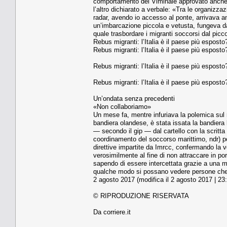
comportamento del Viminale approvato anche d
l’altro dichiarato a verbale: «Tra le organizz
radar, avendo io accesso al ponte, arrivava a
un’imbarcazione piccola e vetusta, fungeva da
quale trasbordare i migranti soccorsi dal picc
Rebus migranti: l’Italia è il paese più espos
Rebus migranti: l’Italia è il paese più espos
Rebus migranti: l’Italia è il paese più espos
Rebus migranti: l’Italia è il paese più espos
Un’ondata senza precedenti
«Non collaboriamo»
Un mese fa, mentre infuriava la polemica sul 
bandiera olandese, è stata issata la bandiera l
— secondo il gip — dal cartello con la scritta
coordinamento del soccorso marittimo, ndr) p
direttive impartite da Imrcc, confermando la vo
verosimilmente al fine di non attraccare in por
sapendo di essere intercettata grazie a una m
qualche modo si possano vedere persone che p
2 agosto 2017 (modifica il 2 agosto 2017 | 23
© RIPRODUZIONE RISERVATA
Da corriere.it