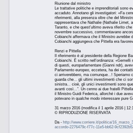
Riunione dal ministro
Le trattative politiche e imprenditoriali son
accaduto. Annotano gli investigatori: «Fa cenn
riferimenti, alla presenza oltre che del Minis
rappresentava che Nathalie (Nathalie Limet, a
Taranto, e che quest’ultimo aveva riferito che
novembre successivo, commentavano ancora i d
Cobianchi affermava che il Ministro avrebbe de
Cobianchi aggiungeva che Pittella era favorevo
Renzi e Pittella
Il riferimento è al presidente della Regione B
Cobianchi. È scritto nell’ordinanza: «Gemelli si
di questi, europarlamentare (Gianni ndr), aveva
Parlamento europeo, eccetera, ha dei contatti f
ci arriverebbero, ma comunque...! Speriamo c
guarda che... gli ultimi investimenti che ci so
sinistra... cioè, gli unici investimenti sono que
avanti così...”. Un cenno ai due fratelli Pitt
il Ministro Guidi Federica, allorché i due avev
potevano in qualche modo interessare pure Geme
31 marzo 2016 (modifica il 1 aprile 2016 | 12:
© RIPRODUZIONE RISERVATA
Da -
http://www.corriere.it/politica/16_marzo
accordo-2276479c-f77c-11e5-bb62-9cf2392b5