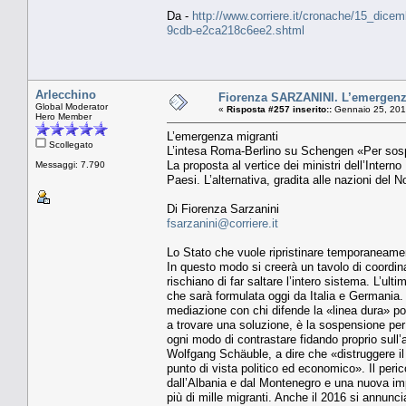
Da -
http://www.corriere.it/cronache/15_dice
9cdb-e2ca218c6ee2.shtml
Arlecchino
Fiorenza SARZANINI. L’emergenz
Global Moderator
«
Risposta #257 inserito::
Gennaio 25, 201
Hero Member
L’emergenza migranti
Scollegato
L’intesa Roma-Berlino su Schengen «Per sospen
La proposta al vertice dei ministri dell’Intern
Messaggi: 7.790
Paesi. L’alternativa, gradita alle nazioni del 
Di Fiorenza Sarzanini
fsarzanini@corriere.it
Lo Stato che vuole ripristinare temporaneamente 
In questo modo si creerà un tavolo di coordina
rischiano di far saltare l’intero sistema. L’ult
che sarà formulata oggi da Italia e Germania. 
mediazione con chi difende la «linea dura» pone
a trovare una soluzione, è la sospensione per 
ogni modo di contrastare fidando proprio sull’a
Wolfgang Schäuble, a dire che «distruggere i
punto di vista politico ed economico». Il peric
dall’Albania e dal Montenegro e una nuova impen
più di mille migranti. Anche il 2016 si annunc