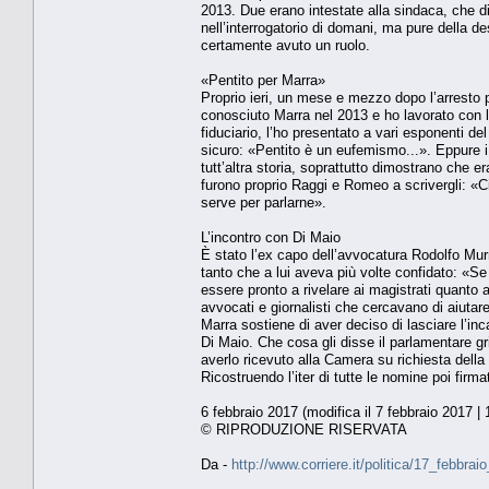
2013. Due erano intestate alla sindaca, che di
nell’interrogatorio di domani, ma pure della 
certamente avuto un ruolo.
«Pentito per Marra»
Proprio ieri, un mese e mezzo dopo l’arresto
conosciuto Marra nel 2013 e ho lavorato con l
fiduciario, l’ho presentato a vari esponenti d
sicuro: «Pentito è un eufemismo...». Eppure i
tutt’altra storia, soprattutto dimostrano che er
furono proprio Raggi e Romeo a scrivergli: «
serve per parlarne».
L’incontro con Di Maio
È stato l’ex capo dell’avvocatura Rodolfo Murr
tanto che a lui aveva più volte confidato: «Se 
essere pronto a rivelare ai magistrati quanto 
avvocati e giornalisti che cercavano di aiuta
Marra sostiene di aver deciso di lasciare l’in
Di Maio. Che cosa gli disse il parlamentare gril
averlo ricevuto alla Camera su richiesta della
Ricostruendo l’iter di tutte le nomine poi f
6 febbraio 2017 (modifica il 7 febbraio 2017 | 
© RIPRODUZIONE RISERVATA
Da -
http://www.corriere.it/politica/17_febb