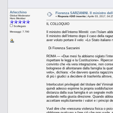
Arlecchino
Fiorenza SARZANINI. Il ministro dell
Global Moderator
«
Risposta #265 inserito::
Aprile 03, 2017, 04:2
Hero Member
IL COLLOQUIO
Scollegato
Il ministro dell’Interno Minniti: con l’Islam a
Messaggi: 7.790
Il ministro dell’Interno dopo il caso della ra
aver voluto portare il velo: «Lo Stato italiano
Di Fiorenza Sarzanini
ROMA — «Due mesi fa abbiamo siglato l’intesa 
rispettare le leggi e la Costituzione». Ripercor
convinto che «la vera integrazione, non conse
bolognese di allontanare dalla famiglia la qua
velo», dichiara: «Se davvero questa ragazzina
di più i giudici a decidere di trasferirla altro
Interlocutori privilegiati del titolare del Vimi
quindi adesso esprime la propria soddisfazione
distanza dalla sua famiglia è un segnale molto
andando nella giusta direzione. Quando abbiam
accettare esplicitamente i valori e i principi d
Vuol dire che «nessuna violenza fisica o psico
obbligare qualcuno a fare ciò che non vuole, 