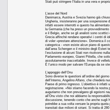
Stati può stringere l’Italia in una vera e propr
L’asse del Nord
Danimarca, Austria e Svezia hanno già chiuso 
Ungheria, insisteranno per una sospensione di
infatti essere interrotti e questo ha alimenta
la Germania (che ha preso un provvedimento an
e il Belgio, anche se gli analisti sono scettici
Grecia affinché rendano operativi i centri di i
di voler «prestare attenzione». Domenica il 
categorica - «non esiste alcun piano di questo
dall’area Schengen e il ministro degli Esteri
l’esclusione di alcuni Stati non risolvono null
Parlamento europeo, Gianni Pittella, che sott
assolutamente inaccettabile. Invece di velleita
È l’unico modo per salvare l’Europa da se st
L’appoggio dell’Onu
Sono diverse le questioni all’ordine del giorno 
dell’Interno, Angelino Alfano, che chiederà nuo
Paese di primo ingresso. L’obiettivo è infatti 
registrazione. «Noi stiamo facendo la nostra pa
auguriamo che non prevalgano gli egoismi nazi
all’Onu visto che noi abbiamo la responsabilità
discussione, tenendo conto che anche sugli hots
potrebbe a sua volta versare la propria quota pe
transitati due milioni di siriani. Si tratta di