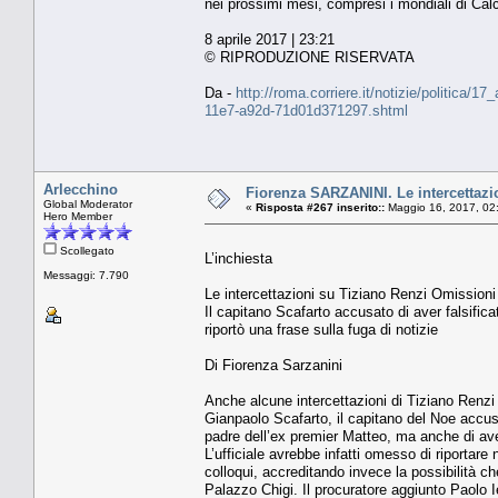
nei prossimi mesi, compresi i mondiali di Ca
8 aprile 2017 | 23:21
© RIPRODUZIONE RISERVATA
Da -
http://roma.corriere.it/notizie/politica/1
11e7-a92d-71d01d371297.shtml
Arlecchino
Fiorenza SARZANINI. Le intercettazio
Global Moderator
«
Risposta #267 inserito::
Maggio 16, 2017, 02
Hero Member
Scollegato
L’inchiesta
Messaggi: 7.790
Le intercettazioni su Tiziano Renzi Omissioni
Il capitano Scafarto accusato di aver falsificat
riportò una frase sulla fuga di notizie
Di Fiorenza Sarzanini
Anche alcune intercettazioni di Tiziano Renzi 
Gianpaolo Scafarto, il capitano del Noe accusato
padre dell’ex premier Matteo, ma anche di aver 
L’ufficiale avrebbe infatti omesso di riportar
colloqui, accreditando invece la possibilità c
Palazzo Chigi. Il procuratore aggiunto Paolo I