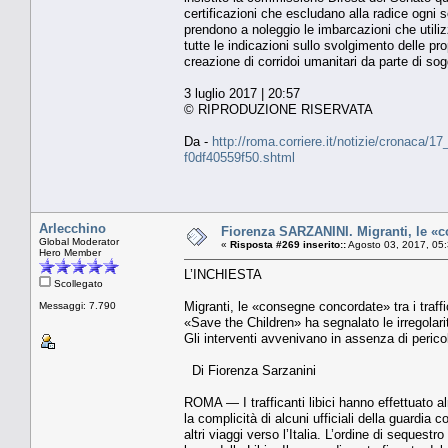
certificazioni che escludano alla radice ogni
prendono a noleggio le imbarcazioni che utiliz
tutte le indicazioni sullo svolgimento delle p
creazione di corridoi umanitari da parte di sog
3 luglio 2017 | 20:57
© RIPRODUZIONE RISERVATA
Da -
http://roma.corriere.it/notizie/cronaca/
f0df40559f50.shtml
Arlecchino
Fiorenza SARZANINI. Migranti, le «con
Global Moderator
«
Risposta #269 inserito::
Agosto 03, 2017, 05
Hero Member
L’INCHIESTA
Scollegato
Migranti, le «consegne concordate» tra i traffi
Messaggi: 7.790
«Save the Children» ha segnalato le irregolari
Gli interventi avvenivano in assenza di perico
Di Fiorenza Sarzanini
ROMA — I trafficanti libici hanno effettuato 
la complicità di alcuni ufficiali della guardia co
altri viaggi verso l’Italia. L’ordine di seque