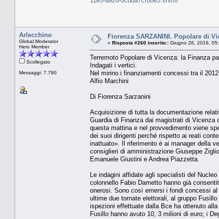
11e5-a926-0cdda7cf8be3.shtml
Arlecchino
Fiorenza SARZANINI. Popolare di Vic
Global Moderator
«
Risposta #260 inserito::
Giugno 26, 2016, 05
Hero Member
Terremoto Popolare di Vicenza: la Finanza pa
Scollegato
Indagati i vertici.
Nel mirino i finanziamenti concessi tra il 201
Messaggi: 7.790
Alfio Marchini
Di Fiorenza Sarzanini
Acquisizione di tutta la documentazione relati
Guardia di Finanza dai magistrati di Vicenza 
questa mattina e nel provvedimento viene spec
dei suoi dirigenti perché rispetto ai reati con
inattuato». Il riferimento è ai manager della ve
consiglieri di amministrazione Giuseppe Zigli
Emanuele Giustini e Andrea Piazzetta.
Le indagini affidate agli specialisti del Nucleo
colonnello Fabio Dametto hanno già consentito 
onerosi. Sono così emersi i fondi concessi al
ultime due tornate elettorali, al gruppo Fusil
ispezioni effettuate dalla Bce ha ottenuto alla 
Fusillo hanno avuto 10, 3 milioni di euro; i De