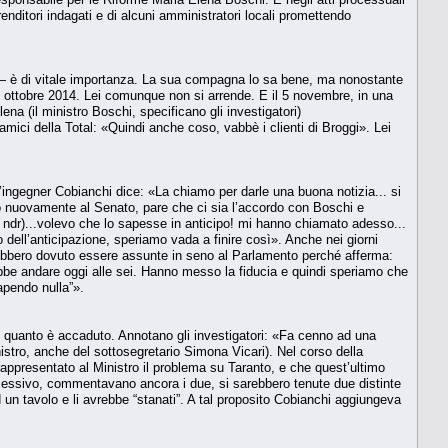
enditori indagati e di alcuni amministratori locali promettendo
 — è di vitale importanza. La sua compagna lo sa bene, ma nonostante
17 ottobre 2014. Lei comunque non si arrende. E il 5 novembre, in una
a (il ministro Boschi, specificano gli investigatori)
amici della Total: «Quindi anche coso, vabbè i clienti di Broggi». Lei
ll’ingegner Cobianchi dice: «La chiamo per darle una buona notizia... si
lo nuovamente al Senato, pare che ci sia l’accordo con Boschi e
de, ndr)...volevo che lo sapesse in anticipo! mi hanno chiamato adesso...
dell’anticipazione, speriamo vada a finire così». Anche nei giorni
ebbero dovuto essere assunte in seno al Parlamento perché afferma:
ebbe andare oggi alle sei. Hanno messo la fiducia e quindi speriamo che
apendo nulla”».
i quanto è accaduto. Annotano gli investigatori: «Fa cenno ad una
nistro, anche del sottosegretario Simona Vicari). Nel corso della
ppresentato al Ministro il problema su Taranto, e che quest’ultimo
ccessivo, commentavano ancora i due, si sarebbero tenute due distinte
 un tavolo e li avrebbe “stanati”. A tal proposito Cobianchi aggiungeva