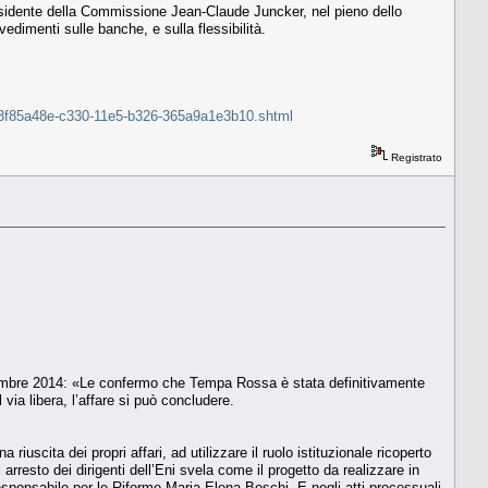
residente della Commissione Jean-Claude Juncker, nel pieno dello
vedimenti sulle banche, e sulla flessibilità.
tti-3f85a48e-c330-11e5-b326-365a9a1e3b10.shtml
Registrato
dicembre 2014: «Le confermo che Tempa Rossa è stata definitivamente
ia libera, l’affare si può concludere.
riuscita dei propri affari, ad utilizzare il ruolo istituzionale ricoperto
resto dei dirigenti dell’Eni svela come il progetto da realizzare in
responsabile per le Riforme Maria Elena Boschi. E negli atti processuali