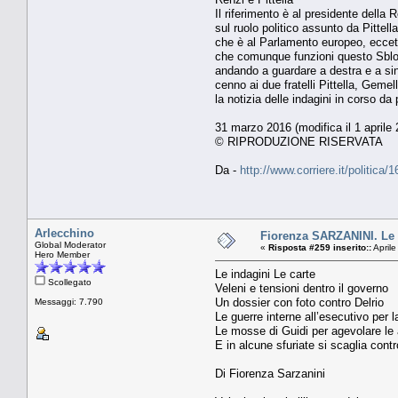
Il riferimento è al presidente della
sul ruolo politico assunto da Pittella
che è al Parlamento europeo, ecceter
che comunque funzioni questo Sblocca
andando a guardare a destra e a sinis
cenno ai due fratelli Pittella, Geme
la notizia delle indagini in corso d
31 marzo 2016 (modifica il 1 aprile 
© RIPRODUZIONE RISERVATA
Da -
http://www.corriere.it/politi
Arlecchino
Fiorenza SARZANINI. Le i
Global Moderator
«
Risposta #259 inserito::
Aprile
Hero Member
Le indagini Le carte
Scollegato
Veleni e tensioni dentro il governo
Un dossier con foto contro Delrio
Messaggi: 7.790
Le guerre interne all’esecutivo per la
Le mosse di Guidi per agevolare le 
E in alcune sfuriate si scaglia contr
Di Fiorenza Sarzanini