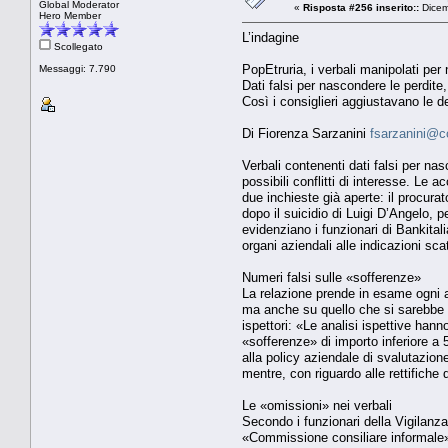
Global Moderator
«
Risposta #256 inserito::
Dicem
Hero Member
L’indagine
Scollegato
PopEtruria, i verbali manipolati pe
Messaggi: 7.790
Dati falsi per nascondere le perdite, 
Così i consiglieri aggiustavano le dec
Di Fiorenza Sarzanini
fsarzanini@co
Verbali contenenti dati falsi per na
possibili conflitti di interesse. Le 
due inchieste già aperte: il procur
dopo il suicidio di Luigi D’Angelo,
evidenziano i funzionari di Bankital
organi aziendali alle indicazioni sca
Numeri falsi sulle «sofferenze»
La relazione prende in esame ogni as
ma anche su quello che si sarebbe do
ispettori: «Le analisi ispettive hann
«sofferenze» di importo inferiore a 
alla policy aziendale di svalutazion
mentre, con riguardo alle rettifiche d
Le «omissioni» nei verbali
Secondo i funzionari della Vigilanza
«Commissione consiliare informale» 