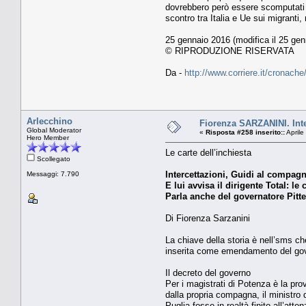
dovrebbero però essere scomputati d
scontro tra Italia e Ue sui migranti,
25 gennaio 2016 (modifica il 25 gen
© RIPRODUZIONE RISERVATA
Da -
http://www.corriere.it/cronac
Arlecchino
Fiorenza SARZANINI. Inte
Global Moderator
«
Risposta #258 inserito::
Aprile
Hero Member
Le carte dell’inchiesta
Scollegato
Intercettazioni, Guidi al compag
Messaggi: 7.790
E lui avvisa il dirigente Total:
Parla anche del governatore Pittell
Di Fiorenza Sarzanini
La chiave della storia è nell’sms c
inserita come emendamento del govern
Il decreto del governo
Per i magistrati di Potenza è la prova
dalla propria compagna, il ministro 
Puglia fosse in realtà finito all’at