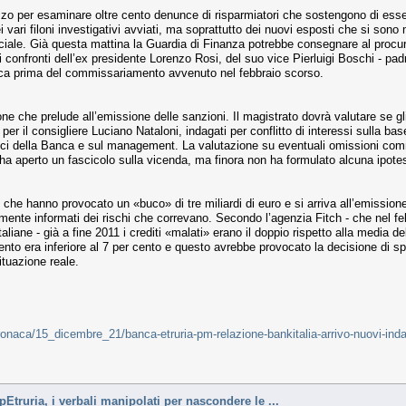
zzo per esaminare oltre cento denunce di risparmiatori che sostengono di essere
ari filoni investigativi avviati, ma soprattutto dei nuovi esposti che si sono mol
ciale. Già questa mattina la Guardia di Finanza potrebbe consegnare al procura
 confronti dell’ex presidente Lorenzo Rosi, del suo vice Pierluigi Boschi - pad
rica prima del commissariamento avvenuto nel febbraio scorso.
zione che prelude all’emissione delle sanzioni. Il magistrato dovrà valutare se g
er il consigliere Luciano Nataloni, indagati per conflitto di interessi sulla bas
ici della Banca e sul management. La valutazione su eventuali omissioni co
 aperto un fascicolo sulla vicenda, ma finora non ha formulato alcuna ipotesi
 che hanno provocato un «buco» di tre miliardi di euro e si arriva all’emissione
mente informati dei rischi che correvano. Secondo l’agenzia Fitch - che nel fe
aliane - già a fine 2011 i crediti «malati» erano il doppio rispetto alla media d
ento era inferiore al 7 per cento e questo avrebbe provocato la decisione di spo
ituazione reale.
e/cronaca/15_dicembre_21/banca-etruria-pm-relazione-bankitalia-arrivo-nuovi-
truria, i verbali manipolati per nascondere le ...