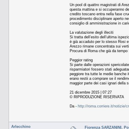
Un pool di quattro magistrati di Are
questa mattina e si occuperanno dei v
credito toscano entra nella fase cru
procedimento disciplinare aperto nei
consiglio di amministrazione in ca
La valutazione degli illeciti
Si tratta dell’esito dell’ultima ispe
è già accaduto per lo stesso Rosi e p
Arezzo rimane concentrata sui vert
Procura di Roma che già da tempo ha
Peggior rating
Si parte dalle operazioni spericolate
risparmiatori fossero stati adeguata
peggiore tra tutte le medie banche it
erano restii a comprare se il rendim
maggior parte dei casi ignari della s
21 dicembre 2015 | 07:27
© RIPRODUZIONE RISERVATA
Da -
http://roma.corriere.it/notizi
Arlecchino
Fiorenza SARZANINI. PopE