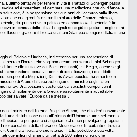
tema. L’ultimo tentativo per tenere in vita il Trattato di Schengen passa
e si svolge ad Amsterdam, si cercherà una mediazione con chi difende la
na soluzione, è la sospensione per due anni dell’accordo sulla libera
visto che due giorni fa è stato il ministro delle Finanze tedesco,
colo, dal punto di vista politico ed economico». Il pericolo è fin
uova impennata dalla Libia. I segnali sono già inquietanti: negli ultimi
flussi migratori e il blocco di alcuni Stati può stringere l’Italia in una
oggio di Polonia e Ungheria, insisteranno per una sospensione di
ha alimentato l’ipotesi che vogliano creare una sorta di mini Schengen
fronte alle iniziative dei Paesi confinanti) e il Belgio, anche se gli
ffinché rendano operativi i centri di identificazione, i cosiddetti
rio europeo alle Migrazioni, Dimitris Avramopoulos, ha smentito in
omissione di Atene dall’area Schengen e il ministro degli Esteri
no nulla». Una posizione sostenuta dai socialisti europei con il
engen o di isolamento della Grecia è assolutamente inaccettabile.
 modo per salvare l’Europa da se stessa».
ino con il ministro dell’Interno, Angelino Alfano, che chiederà nuovamente
nfatti una distribuzione equa all’interno dell’Unione e uno snellimento
lippo Bubbico - e per questo ci auguriamo che non prevalgano gli egoismi
la responsabilità della difesa del Mediterraneo. Importante è trovare
». Con il via libera alle sue istanze, l’Italia potrebbe a sua volta
tati due milioni di siriani. Si tratta di 280 milioni di euro che