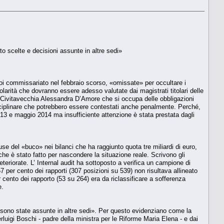
cato scelte e decisioni assunte in altre sedi»
 poi commissariato nel febbraio scorso, «omissate» per occultare i
egolarità che dovranno essere adesso valutate dai magistrati titolari delle
di Civitavecchia Alessandra D’Amore che si occupa delle obbligazioni
isciplinare che potrebbero essere contestati anche penalmente. Perché,
 2013 e maggio 2014 ma insufficiente attenzione è stata prestata dagli
se del «buco» nei bilanci che ha raggiunto quota tre miliardi di euro,
che è stato fatto per nascondere la situazione reale. Scrivono gli
eteriorate. L’ Internal audit ha sottoposto a verifica un campione di
7 per cento dei rapporti (307 posizioni su 539) non risultava allineato
r cento dei rapporto (53 su 264) era da riclassificare a sofferenza
e.
he sono state assunte in altre sedi». Per questo evidenziano come la
uigi Boschi - padre della ministra per le Riforme Maria Elena - e dai