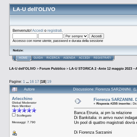
LA-U dell'OLIVO
Benvenuto!
Accedi
o
registrati
.
Accesso con nome utente, password e durata della sessione
Notizie
:
HOME
GUIDA
RICERCA
AGENDA
ACCEDI
REGISTRATI
LA-U dell'OLIVO
>
Forum Pubblico
>
LA-U STORICA 2 -Ante 12 maggio 2023 
Pagine:
1
...
16
17
[
18
]
19
Autore
Discussione: Fiorenza SARZANINI. (Le
Arlecchino
Fiorenza SARZANINI. Di
Global Moderator
«
Risposta #255 inserito::
Dic
Hero Member
Banca Etruria, ai pm la relazione
Scollegato
Di Bankitalia: in arrivo nuovi indagat
Un pool di quattro magistrati dovrà e
Messaggi: 7.790
Di Fiorenza Sarzanini