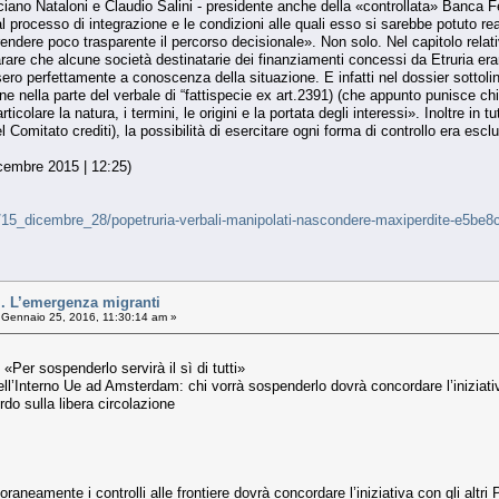
ciano Nataloni e Claudio Salini - presidente anche della «controllata» Banca F
al processo di integrazione e le condizioni alle quali esso si sarebbe potuto rea
dere poco trasparente il percorso decisionale». Non solo. Nel capitolo relativ
are che alcune società destinatarie dei finanziamenti concessi da Etruria erano
fossero perfettamente a conoscenza della situazione. E infatti nel dossier sott
e nella parte del verbale di “fattispecie ex art.2391) (che appunto punisce chi 
ticolare la natura, i termini, le origini e la portata degli interessi». Inoltre in t
 Comitato crediti), la possibilità di esercitare ogni forma di controllo era escl
icembre 2015 | 12:25)
he/15_dicembre_28/popetruria-verbali-manipolati-nascondere-maxiperdite-e5b
. L’emergenza migranti
Gennaio 25, 2016, 11:30:14 am »
Per sospenderlo servirà il sì di tutti»
ell’Interno Ue ad Amsterdam: chi vorrà sospenderlo dovrà concordare l’iniziativa
rdo sulla libera circolazione
oraneamente i controlli alle frontiere dovrà concordare l’iniziativa con gli alt