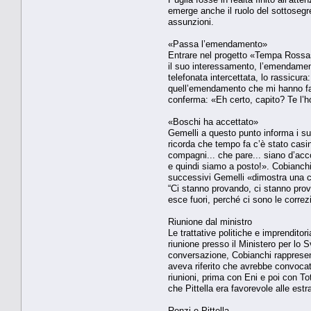
emerge anche il ruolo del sottosegre
assunzioni.
«Passa l’emendamento»
Entrare nel progetto «Tempa Rossa»
il suo interessamento, l’emendamento
telefonata intercettata, lo rassicur
quell’emendamento che mi hanno fatto
conferma: «Eh certo, capito? Te l’ho
«Boschi ha accettato»
Gemelli a questo punto informa i suo
ricorda che tempo fa c’è stato casi
compagni... che pare... siano d’acco
e quindi siamo a posto!». Cobianchi
successivi Gemelli «dimostra una c
“Ci stanno provando, ci stanno prov
esce fuori, perché ci sono le correz
Riunione dal ministro
Le trattative politiche e imprendit
riunione presso il Ministero per lo 
conversazione, Cobianchi rappresent
aveva riferito che avrebbe convocat
riunioni, prima con Eni e poi con To
che Pittella era favorevole alle estr
Renzi e Pittella