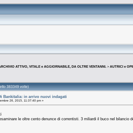
--ARCHIVIO ATTIVO, VITALE e AGGIORNABILE, DA OLTRE VENTANNI.
>
AUTRICI e OP
tto 383349 volte)
 Bankitalia: in arrivo nuovi indagati
embre 26, 2015, 11:37:40 pm »
i
saminare le oltre cento denunce di correntisti. 3 miliardi il buco nel bilancio d