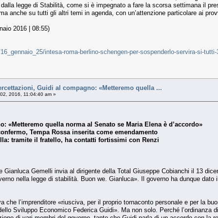
alla legge di Stabilità, come si è impegnato a fare la scorsa settimana il p
 ma anche su tutti gli altri temi in agenda, con un’attenzione particolare ai prov
naio 2016 | 08:55)
he/16_gennaio_25/intesa-roma-berlino-schengen-per-sospenderlo-servira-si-tu
rcettazioni, Guidi al compagno: «Metteremo quella ...
 02, 2016, 11:04:40 am »
no: «Metteremo quella norma al Senato se Maria Elena è d’accordo»
 le confermo, Tempa Rossa inserita come emendamento
a: tramite il fratello, ha contatti fortissimi con Renzi
he Gianluca Gemelli invia al dirigente della Total Giuseppe Cobianchi il 13 
o nella legge di stabilità. Buon we. Gianluca». Il governo ha dunque dato il v
 che l’imprenditore «riusciva, per il proprio tornaconto personale e per la buona 
dello Sviluppo Economico Federica Guidi». Ma non solo. Perché l’ordinanza di ar
tenzione di vari membri del governo, tanto che Guidi parla di un accordo con la 