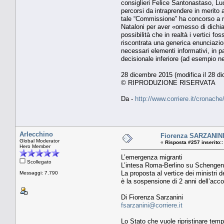
consiglieri Felice Santonastaso, Lu
percorsi da intraprendere in merito 
tale “Commissione” ha concorso a ren
Nataloni per aver «omesso di dichiar
possibilità che in realtà i vertici 
riscontrata una generica enunciazion
necessari elementi informativi, in par
decisionale inferiore (ad esempio nel
28 dicembre 2015 (modifica il 28 d
© RIPRODUZIONE RISERVATA
Da -
http://www.corriere.it/cronac
Arlecchino
Fiorenza SARZANINI
Global Moderator
«
Risposta #257 inserito::
Hero Member
L’emergenza migranti
Scollegato
L’intesa Roma-Berlino su Schengen «
La proposta al vertice dei ministri d
Messaggi: 7.790
è la sospensione di 2 anni dell’acco
Di Fiorenza Sarzanini
fsarzanini@corriere.it
Lo Stato che vuole ripristinare temp