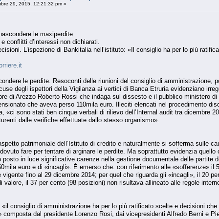
bre 29, 2015, 12:21:32 pm »
r nascondere le maxiperdite
e conflitti d’interessi non dichiarati.
isioni. L’ispezione di Bankitalia nell’istituto: «Il consiglio ha per lo più ratifi
rriere.it
scondere le perdite. Resoconti delle riunioni del consiglio di amministrazione,
accuse degli ispettori della Vigilanza ai vertici di Banca Etruria evidenziano irr
atore di Arezzo Roberto Rossi che indaga sul dissesto e il pubblico ministero 
 pensionato che aveva perso 110mila euro. Illeciti elencati nel procedimento d
ia, «ci sono stati ben cinque verbali di rilievo dell’Internal audit tra dicembre
turenti dalle verifiche effettuate dallo stesso organismo».
petto patrimoniale dell’Istituto di credito e naturalmente si sofferma sulle cau
vuto fare per tentare di arginare le perdite. Ma soprattutto evidenzia quello 
o posto in luce significative carenze nella gestione documentale delle partite d
50mila euro e di «incagli». È emerso che: con riferimento alle «sofferenze» il 5
e vigente fino al 29 dicembre 2014; per quel che riguarda gli «incagli», il 20 pe
i valore, il 37 per cento (98 posizioni) non risultava allineato alle regole intern
 «il consiglio di amministrazione ha per lo più ratificato scelte e decisioni c
composta dal presidente Lorenzo Rosi, dai vicepresidenti Alfredo Berni e Pierl