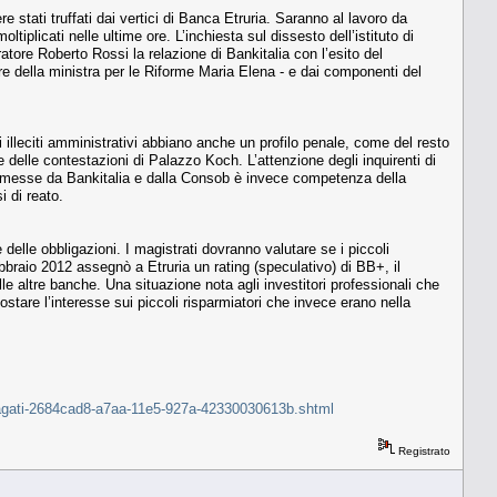
 stati truffati dai vertici di Banca Etruria. Saranno al lavoro da
tiplicati nelle ultime ore. L’inchiesta sul dissesto dell’istituto di
tore Roberto Rossi la relazione di Bankitalia con l’esito del
re della ministra per le Riforme Maria Elena - e dai componenti del
li illeciti amministrativi abbiano anche un profilo penale, come del resto
e delle contestazioni di Palazzo Koch. L’attenzione degli inquirenti di
mmesse da Bankitalia e dalla Consob è invece competenza della
 di reato.
 delle obbligazioni. I magistrati dovranno valutare se i piccoli
bbraio 2012 assegnò a Etruria un rating (speculativo) di BB+, il
elle altre banche. Una situazione nota agli investitori professionali che
stare l’interesse sui piccoli risparmiatori che invece erano nella
indagati-2684cad8-a7aa-11e5-927a-42330030613b.shtml
Registrato