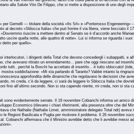
tario alla Salute Vito De Filippo, che si mette a disposizione di uno degli impr
 per Gemelli — titolare della società «Its Srl» e «Ponterosso Engeneering»
 al decreto «Sblocca Italia» che può fornire il via libera, viene bocciato il 
a: «Dovremmo riuscire a mettere dentro al Senato se è d’accordo anche Mariaelen
 uscire quella notte, alle quattro di notte». Lui si informa se riguarda i suoi 
 detto per quello».
i interlocutori, i dirigenti della Total che devono concedergli i subappalti, e a
no, che avevano ritirato un emendamento... pare che oggi riescano ad inserir
rdo tutti...perché la Boschi ha accettato di inserirlo... è tutto sbloccato! (ri
 mostra soddisfazione: «Mi sta parlando di Taranto? Vabbè intanto la ringrazio 
onoscenza approfondita delle dinamiche che regolavano le decisioni che avr
ando, mi creda, c’è da leggere, ci sarà da leggere lo Sblocca Italia che dovr
ioni fino all’ultimo secondo. Non si sta capendo niente, mi creda, non si sta c
oriali sono evidentemente serrate. Il 19 novembre Cobianchi informa un amico d
Sviluppo Economico (rilevano i chiari riferimenti, alla presenza oltre che del Mi
ava che Nathalie (Nathalie Limet, amministratore delegato Total ndr) aveva ra
o le Regioni Basilicata e Puglia per risolvere il problema. Il 26 novembre su
tal. Cobianchi affermava che il Ministro avrebbe detto che li avrebbe messi ad
azioni».