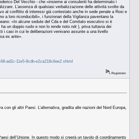
ederico Del Vecchio - che «insieme ai consulenti ha determinato i
lizzare. L’assenza di qualsiasi verbalizzazione delle attività svolte da
o al conflitto di interessi già contestato anche in sede penale a Rosi e
 a loro riconducibili», i funzionari della Vigilanza paventano la
olineano: «In alcune sedute del Cda e del Comitato esecutivo si è
ha un doppio ruolo e non lo rende noto ndr ), priva tuttavia dei
utti i casi in cui le deliberazioni venivano assunte a una livello
usa ex ante».
e8c68-ad2c-11e5-9cdb-e2ca218c6ee2.shtml
Registrato
 con gli altri Paesi. L’alternativa, gradita alle nazioni del Nord Europa,
ri Paesi dell’Unione. In questo modo si creerà un tavolo di coordinamento