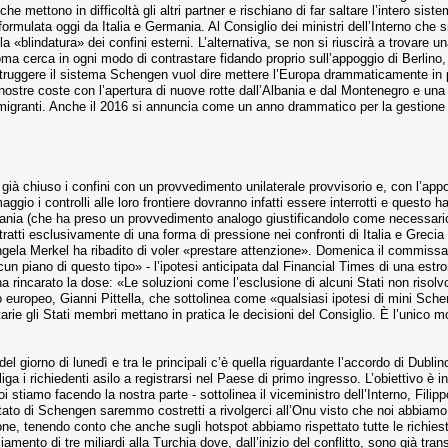
he mettono in difficoltà gli altri partner e rischiano di far saltare l’intero sis
 formulata oggi da Italia e Germania. Al Consiglio dei ministri dell’Interno ch
a «blindatura» dei confini esterni. L’alternativa, se non si riuscirà a trovare u
ma cerca in ogni modo di contrastare fidando proprio sull’appoggio di Berlino, 
ruggere il sistema Schengen vuol dire mettere l’Europa drammaticamente in peri
nostre coste con l’apertura di nuove rotte dall’Albania e dal Montenegro e una n
 migranti. Anche il 2016 si annuncia come un anno drammatico per la gestione dei 
ià chiuso i confini con un provvedimento unilaterale provvisorio e, con l’app
io i controlli alle loro frontiere dovranno infatti essere interrotti e questo 
nia (che ha preso un provvedimento analogo giustificandolo come necessario di 
 tratti esclusivamente di una forma di pressione nei confronti di Italia e Grecia a
Angela Merkel ha ribadito di voler «prestare attenzione». Domenica il commissa
un piano di questo tipo» - l’ipotesi anticipata dal Financial Times di una estr
 rincarato la dose: «Le soluzioni come l’esclusione di alcuni Stati non risolvo
 europeo, Gianni Pittella, che sottolinea come «qualsiasi ipotesi di mini Sch
litarie gli Stati membri mettano in pratica le decisioni del Consiglio. È l’unico
del giorno di lunedì e tra le principali c’è quella riguardante l’accordo di Dubl
ga i richiedenti asilo a registrarsi nel Paese di primo ingresso. L’obiettivo è i
oi stiamo facendo la nostra parte - sottolinea il viceministro dell’Interno, Fi
tato di Schengen saremmo costretti a rivolgerci all’Onu visto che noi abbiamo 
ione, tenendo conto che anche sugli hotspot abbiamo rispettato tutte le richieste
iamento di tre miliardi alla Turchia dove, dall’inizio del conflitto, sono già transi