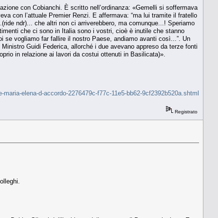
rsazione con Cobianchi. È scritto nell’ordinanza: «Gemelli si soffermava
aveva con l’attuale Premier Renzi. E affermava: “ma lui tramite il fratello
.(ride ndr)... che altri non ci arriverebbero, ma comunque...! Speriamo
menti che ci sono in Italia sono i vostri, cioè è inutile che stanno
poi se vogliamo far fallire il nostro Paese, andiamo avanti così...”. Un
l Ministro Guidi Federica, allorché i due avevano appreso da terze fonti
io in relazione ai lavori da costui ottenuti in Basilicata)».
-se-maria-elena-d-accordo-2276479c-f77c-11e5-bb62-9cf2392b520a.shtml
Registrato
olleghi.