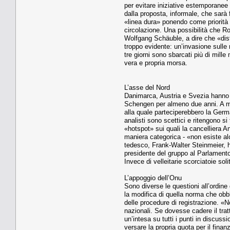
per evitare iniziative estemporanee c
dalla proposta, informale, che sarà
«linea dura» ponendo come priorità l
circolazione. Una possibilità che Ro
Wolfgang Schäuble, a dire che «dist
troppo evidente: un’invasione sulle 
tre giorni sono sbarcati più di mille
vera e propria morsa.
L’asse del Nord
Danimarca, Austria e Svezia hanno g
Schengen per almeno due anni. A magg
alla quale parteciperebbero la Germa
analisti sono scettici e ritengono si
«hotspot» sui quali la cancelliera 
maniera categorica - «non esiste alc
tedesco, Frank-Walter Steinmeier, ha
presidente del gruppo al Parlamento
Invece di velleitarie scorciatoie so
L’appoggio dell’Onu
Sono diverse le questioni all’ordine 
la modifica di quella norma che obbli
delle procedure di registrazione. «N
nazionali. Se dovesse cadere il trat
un’intesa su tutti i punti in discuss
versare la propria quota per il finanz