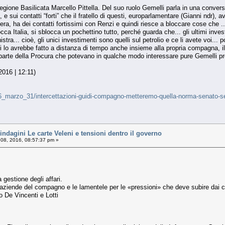
 Regione Basilicata Marcello Pittella. Del suo ruolo Gemelli parla in una conve
, e sui contatti “forti” che il fratello di questi, europarlamentare (Gianni ndr), 
a, ha dei contatti fortissimi con Renzi e quindi riesce a bloccare cose che ..
 Italia, si sblocca un pochettino tutto, perché guarda che... gli ultimi investi
tra... cioè, gli unici investimenti sono quelli sul petrolio e ce li avete voi... 
lli lo avrebbe fatto a distanza di tempo anche insieme alla propria compagna, i
a parte della Procura che potevano in qualche modo interessare pure Gemelli propr
2016 | 12:11)
ca/16_marzo_31/intercettazioni-guidi-compagno-metteremo-quella-norma-senato
ndagini Le carte Veleni e tensioni dentro il governo
 08, 2016, 08:57:37 pm »
 gestione degli affari.
aziende del compagno e le lamentele per le «pressioni» che deve subire dai c
o De Vincenti e Lotti