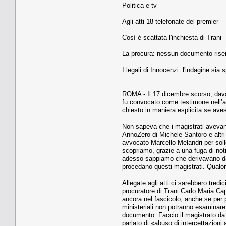
Politica e tv
Agli atti 18 telefonate del premier
Così è scattata l'inchiesta di Trani
La procura: nessun documento riserv
I legali di Innocenzi: l'indagine si
ROMA - Il 17 dicembre scorso, davan
fu convocato come testimone nell’amb
chiesto in maniera esplicita se ave
Non sapeva che i magistrati avevano 
AnnoZero di Michele Santoro e altri
avvocato Marcello Melandri per sol
scopriamo, grazie a una fuga di not
adesso sappiamo che derivavano dall
procedano questi magistrati. Qualor
Allegate agli atti ci sarebbero tredi
procuratore di Trani Carlo Maria Cap
ancora nel fascicolo, anche se per p
ministeriali non potranno esaminare
documento. Faccio il magistrato da 
parlato di «abuso di intercettazioni