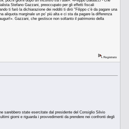
009, pochi giorni dopo un incontro tra i due». «Filippo Balducci - che
lista Stefano Gazzani, preoccupato per gli effetti fiscali
do ti farò la dichiarazione dei redditi ti dirò "Filippo c’è da pagare una
a aliquota marginale un po’ più alta e ci sta da pagare la differenza
, auguri!». Gazzani, che gestisce non soltanto il patrimonio della
Registrato
he sarebbero state esercitate dal presidente del Consiglio Silvio
timi giorni e riguarda i provvedimenti da prendere nei confronti degli