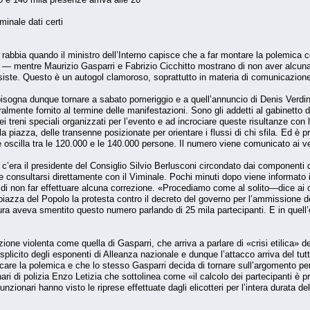
minale dati certi
bia quando il ministro dell’Interno capisce che a far montare la polemica co
o — mentre Maurizio Gasparri e Fabrizio Cicchitto mostrano di non aver alcuna
ste. Questo è un autogol clamoroso, soprattutto in materia di comunicazione. A
bisogna dunque tornare a sabato pomeriggio e a quell’annuncio di Denis Verdin
ralmente fornito al termine delle manifestazioni. Sono gli addetti al gabinetto de
 dei treni speciali organizzati per l’evento e ad incrociare queste risultanze co
la piazza, delle transenne posizionate per orientare i flussi di chi sfila. Ed è
e oscilla tra le 120.000 e le 140.000 persone. Il numero viene comunicato ai vert
c’era il presidente del Consiglio Silvio Berlusconi circondato dai componenti de
e consultarsi direttamente con il Viminale. Pochi minuti dopo viene informato il
i non far effettuare alcuna correzione. «Procediamo come al solito—dice ai col
iazza del Popolo la protesta contro il decreto del governo per l’ammissione del
ra aveva smentito questo numero parlando di 25 mila partecipanti. E in quell
e violenta come quella di Gasparri, che arriva a parlare di «crisi etilica» 
plicito degli esponenti di Alleanza nazionale e dunque l’attacco arriva del tu
are la polemica e che lo stesso Gasparri decida di tornare sull’argomento per r
nari di polizia Enzo Letizia che sottolinea come «il calcolo dei partecipanti 
nzionari hanno visto le riprese effettuate dagli elicotteri per l’intera durata d