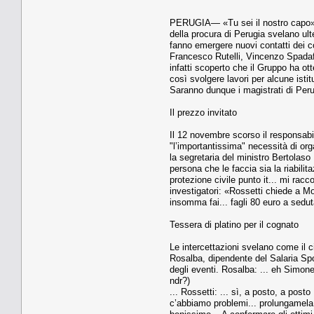
PERUGIA— «Tu sei il nostro capo». C
della procura di Perugia svelano ult
fanno emergere nuovi contatti dei co
Francesco Rutelli, Vincenzo Spadafo
infatti scoperto che il Gruppo ha ot
così svolgere lavori per alcune istit
Saranno dunque i magistrati di Perug
Il prezzo invitato
Il 12 novembre scorso il responsabi
"l’importantissima" necessità di orga
la segretaria del ministro Bertolaso
persona che le faccia sia la riabilit
protezione civile punto it... mi ra
investigatori: «Rossetti chiede a Mo
insomma fai... fagli 80 euro a sedut
Tessera di platino per il cognato
Le intercettazioni svelano come il c
Rosalba, dipendente del Salaria Spor
degli eventi. Rosalba: ... eh Simone
ndr?)
... Rossetti: ... sì, a posto, a post
c’abbiamo problemi... prolungamela u