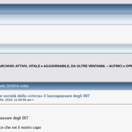
--ARCHIVIO ATTIVO, VITALE e AGGIORNABILE, DA OLTRE VENTANNI.
>
AUTRICI e OP
tto 383859 volte)
 società della «cricca» il lasciapassare degli 007
04, 2010, 11:09:59 am »
apassare degli 007
e che sei il nostro capo