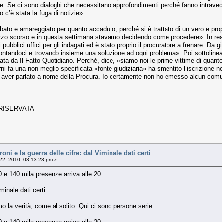
. Se ci sono dialoghi che necessitano approfondimenti perché fanno intravedere
c’è stata la fuga di notizie».
rbato e amareggiato per quanto accaduto, perché si è trattato di un vero e propr
rzo scorso e in questa settimana stavamo decidendo come procedere». In realt
pubblici uffici per gli indagati ed è stato proprio il procuratore a frenare. Da
frontandoci e trovando insieme una soluzione ad ogni problema». Poi sottolinea 
cata da Il Fatto Quotidiano. Perché, dice, «siamo noi le prime vittime di quan
ni fa una non meglio specificata «fonte giudiziaria» ha smentito l’iscrizione nel
ssa aver parlato a nome della Procura. Io certamente non ho emesso alcun com
 RISERVATA
i e la guerra delle cifre: dal Viminale dati certi
22, 2010, 03:13:23 pm »
20 e 140 mila presenze arriva alle 20
minale dati certi
iamo la verità, come al solito. Qui ci sono persone serie
20 e 140 mila presenze arriva alle 20