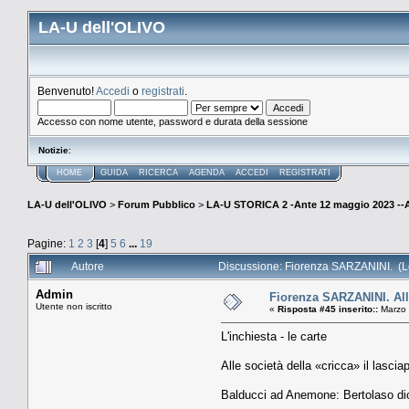
LA-U dell'OLIVO
Benvenuto!
Accedi
o
registrati
.
Accesso con nome utente, password e durata della sessione
Notizie
:
HOME
GUIDA
RICERCA
AGENDA
ACCEDI
REGISTRATI
LA-U dell'OLIVO
>
Forum Pubblico
>
LA-U STORICA 2 -Ante 12 maggio 2023 
Pagine:
1
2
3
[
4
]
5
6
...
19
Autore
Discussione: Fiorenza SARZANINI. (Le
Admin
Fiorenza SARZANINI. Alle
Utente non iscritto
«
Risposta #45 inserito::
Marzo 
L'inchiesta - le carte
Alle società della «cricca» il lasci
Balducci ad Anemone: Bertolaso dic