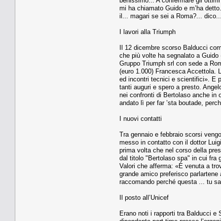
benissimo... A confermare gli ottimi
mi ha chiamato Guido e m’ha detto...
il... magari se sei a Roma?... dico...
I lavori alla Triumph
Il 12 dicembre scorso Balducci comm
che più volte ha segnalato a Guido (
Gruppo Triumph srl con sede a Roma v
(euro 1.000) Francesca Accettola. L
ed incontri tecnici e scientifici». 
tanti auguri e spero a presto. Ange
nei confronti di Bertolaso anche in
andato lì per far ’sta boutade, per
I nuovi contatti
Tra gennaio e febbraio scorsi vengon
messo in contatto con il dottor Luigi
prima volta che nel corso della pres
dal titolo "Bertolaso spa" in cui fra
Valori che afferma: «È venuta a tro
grande amico preferisco parlartene 
raccomando perché questa ... tu sai.
Il posto all’Unicef
Erano noti i rapporti tra Balducci e 