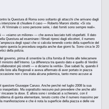
ntro la Questura di Roma sono soltanto gli attacchi che arrivano dagli
 intenzione di chiudere il caso — Roberto Maroni sbotta: «Si sta
l Viminale ci sono persone serie, i dati forniti sono sempre reali».
i — «siamo un milione» — che aveva lasciato tutti stupefatti. Il dato
lla Questura ad esaminare i filmati ripresi dagli elicotteri, il numero
n l’ampiezza degli spazi che si calcola tenendo conto della superficie del
 proprio questa la procedura seguita anche due giorni fa. Sono circa le 20
ici della polizia.
l governo, prima di smentire la cifra fornita di fronte alle telecamere
 ministro dell’Interno. La differenza tra questo dato e quello di Verdini
laboratori più stretti — e diciamo la verità». Due sabati fa, quando il
le liste alla Regionali e aveva affermato di aver portato in piazza
’occasione non c’era stata alcuna polemica, tanto meno accuse ai
del questore Giuseppe Caruso. Anche perché nel luglio 2008 la sua
tto inaspettato. Ma soprattutto nessuno può prevedere che anche altri
incarare la dose. E allora sono i sindacati a schierarsi, con il
è problema di quinta elementare, tenuto conto che il numero massimo per
ella manifestazione e che è nota la superficie della piazza e delle vie