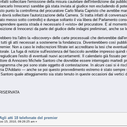
nfatti sollecitare l'emissione della misura cautelare dell'interdizione dai pubbli
iancarlo Innocenzi sarebbe già stata inviata al giudice non escludendo di pote
to punto la controfirma del procuratore Carlo Maria Capristo che avrebbe manife
 dovrà sollecitare l'autorizzazione della Camera. Si tratta infatti di conversazi
ato messo sotto controllo) e dunque soltanto il via libera del Parlamento cons
raprendere questa strada è necessario il «visto» del procuratore. E al momen
sizione di Innocenzi da parte del giudice delle indagini preliminari, anche se l
erebbero tra l'altro la «discovery» delle carte processuali che deriverebbe dall
e tutti gli atti necessari a sostenerne la fondatezza. Diventerebbero così pubbli
emier. Non a caso le indiscrezioni filtrate ieri accreditano la tesi che eventu
torale. La fuga di notizie sull'esistenza del fascicolo avrebbe impresso quindi
giudicare l'esito di eventuali nuovi accertamenti. Il calendario già fissato p
duttore di Annozero Michele Santoro che dovrebbe essere interrogato martedì 
rogramma che poi sono state oggetto di contestazione. In alcuni casi si è ris
trizia D'Addario — anche se poi questo provvedimento estremo è stato sempre sc
Santoro quale atteggiamento sia stato tenuto in queste occasioni dai vertici d
 RISERVATA
li atti 18 telefonate del premier
zo 15, 2010, 09:26:25 am »