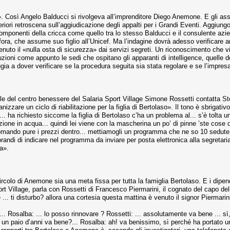
osì Angelo Balducci si rivolgeva all’imprenditore Diego Anemone. E gli assic
eriori retroscena sull’aggiudicazione degli appalti per i Grandi Eventi. Aggiun
mponenti della cricca come quello tra lo stesso Balducci e il consulente aziend
ra, che assume suo figlio all’Unicef. Ma l’indagine dovrà adesso verificare an
tenuto il «nulla osta di sicurezza» dai servizi segreti. Un riconoscimento che 
uzioni come appunto le sedi che ospitano gli apparanti di intelligence, quelle de
ia a dover verificare se la procedura seguita sia stata regolare e se l’impresa
le del centro benessere del Salaria Sport Village Simone Rossetti contatta St
nizzare un ciclo di riabilitazione per la figlia di Bertolaso». Il tono è sbriga
 ... ha richiesto siccome la figlia di Bertolaso c’ha un problema al... s’è tolt
azione in acqua... quindi lei viene con la mascherina un po’ di pinne ’ste cose qu
ccomando pure i prezzi dentro... mettiamogli un programma che ne so 10 sedut
randi di indicare nel programma da inviare per posta elettronica alla segretari
a».
ircolo di Anemone sia una meta fissa per tutta la famiglia Bertolaso. E i dipend
t Village, parla con Rossetti di Francesco Piermarini, il cognato del capo dell
 ... ti disturbo? allora una cortesia questa mattina è venuto il signor Piermarin
o ... Rosalba: ... lo posso rinnovare ? Rossetti: ... assolutamente va bene ... sì
n paio d’anni va bene?... Rosalba: ah! va benissimo, sì perché ha portato un’os