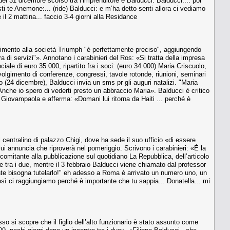
del 31 dicembre scorso tra l’imprenditore e Balducci. Balducci:... poi
ti te Anemone:... (ride) Balducci: e m’ha detto senti allora ci vediamo
e il 2 mattina... faccio 3-4 giorni alla Residance
erimento alla società Triumph "è perfettamente preciso", aggiungendo
 di servizi"». Annotano i carabinieri del Ros: «Si tratta della impresa
ale di euro 35.000, ripartito fra i soci: (euro 34.000) Maria Criscuolo,
olgimento di conferenze, congressi, tavole rotonde, riunioni, seminari
o (24 dicembre), Balducci invia un sms pr gli auguri natalizi. "Maria
Anche io spero di vederti presto un abbraccio Maria». Balducci è critico
 Giovampaola e afferma: «Domani lui ritorna da Haiti ... perché è
centralino di palazzo Chigi, dove ha sede il suo ufficio «di essere
 lui annuncia che riproverà nel pomeriggio. Scrivono i carabinieri: «È la
ncomitante alla pubblicazione sul quotidiano La Repubblica, dell’articolo
ate tra i due, mentre il 3 febbraio Balducci viene chiamato dal professor
ente bisogna tutelarlo!" eh adesso a Roma è arrivato un numero uno, un
sì ci raggiungiamo perché è importante che tu sappia... Donatella... mi
sso si scopre che il figlio dell’alto funzionario è stato assunto come