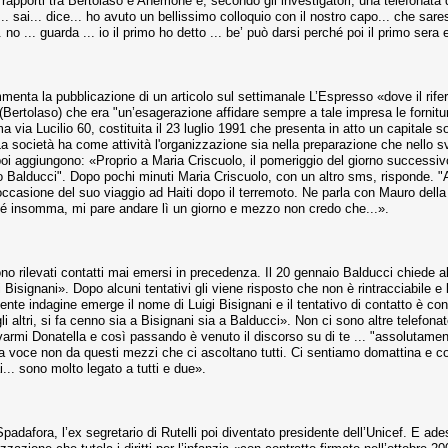
 rapporti tra Bertolaso e Anemone è, secondo gli investigatori, una telefonata 
 sai... dice... ho avuto un bellissimo colloquio con il nostro capo... che sares
 no ... guarda ... io il primo ho detto ... be’ può darsi perché poi il primo sera 
enta la pubblicazione di un articolo sul settimanale L’Espresso «dove il rif
Bertolaso) che era "un’esagerazione affidare sempre a tale impresa le fornitura
ia Lucilio 60, costituita il 23 luglio 1991 che presenta in atto un capitale soci
a società ha come attività l'organizzazione sia nella preparazione che nello sv
E poi aggiungono: «Proprio a Maria Criscuolo, il pomeriggio del giorno successiv
lo Balducci". Dopo pochi minuti Maria Criscuolo, con un altro sms, risponde. "
 occasione del suo viaggio ad Haiti dopo il terremoto. Ne parla con Mauro della
ché insomma, mi pare andare lì un giorno e mezzo non credo che...».
o rilevati contatti mai emersi in precedenza. Il 20 gennaio Balducci chiede al 
 Bisignani». Dopo alcuni tentativi gli viene risposto che non è rintracciabile e
ente indagine emerge il nome di Luigi Bisignani e il tentativo di contatto è co
 gli altri, si fa cenno sia a Bisignani sia a Balducci». Non ci sono altre telefon
varmi Donatella e così passando è venuto il discorso su di te ... "assolutam
a voce non da questi mezzi che ci ascoltano tutti. Ci sentiamo domattina e co
.. sono molto legato a tutti e due».
Spadafora, l’ex segretario di Rutelli poi diventato presidente dell’Unicef. E ade