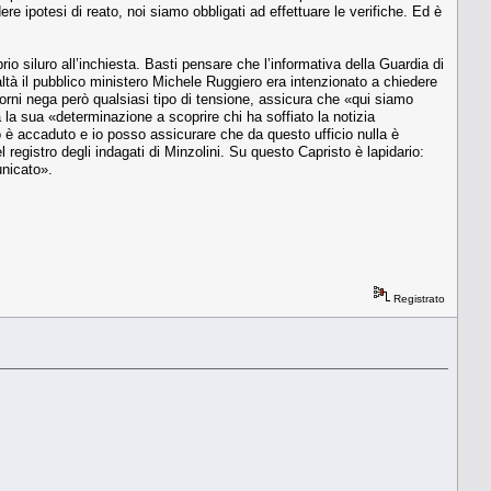
 ipotesi di reato, noi siamo obbligati ad effettuare le verifiche. Ed è
io siluro all’inchiesta. Basti pensare che l’informativa della Guardia di
à il pubblico ministero Michele Ruggiero era intenzionato a chiedere
 giorni nega però qualsiasi tipo di tensione, assicura che «qui siamo
la sua «determinazione a scoprire chi ha soffiato la notizia
to è accaduto e io posso assicurare che da questo ufficio nulla è
 registro degli indagati di Minzolini. Su questo Capristo è lapidario:
unicato».
Registrato