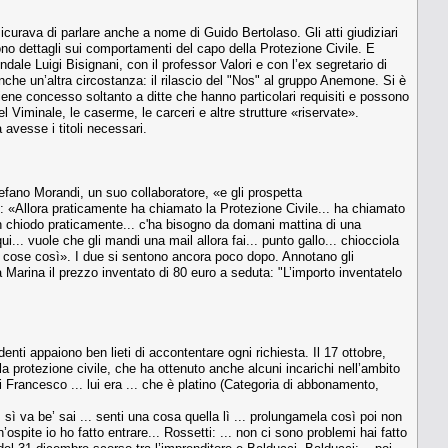
urava di parlare anche a nome di Guido Bertolaso. Gli atti giudiziari
gono dettagli sui comportamenti del capo della Protezione Civile. E
ale Luigi Bisignani, con il professor Valori e con l’ex segretario di
che un’altra circostanza: il rilascio del "Nos" al gruppo Anemone. Si è
viene concesso soltanto a ditte che hanno particolari requisiti e possono
l Viminale, le caserme, le carceri e altre strutture «riservate».
 avesse i titoli necessari.
efano Morandi, un suo collaboratore, «e gli prospetta
tivo: «Allora praticamente ha chiamato la Protezione Civile... ha chiamato
a un chiodo praticamente... c'ha bisogno da domani mattina di una
i... vuole che gli mandi una mail allora fai... punto gallo... chiocciola
e cose così». I due si sentono ancora poco dopo. Annotano gli
a Marina il prezzo inventato di 80 euro a seduta: "L’importo inventatelo
enti appaiono ben lieti di accontentare ogni richiesta. Il 17 ottobre,
a protezione civile, che ha ottenuto anche alcuni incarichi nell’ambito
i Francesco ... lui era ... che è platino (Categoria di abbonamento,
, sì va be’ sai ... senti una cosa quella lì ... prolungamela così poi non
pite io ho fatto entrare... Rossetti: ... non ci sono problemi hai fatto