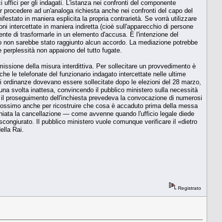
ci uffici per gli indagati. L'istanza nei confronti del componente
r procedere ad un'analoga richiesta anche nei confronti del capo del
stato in maniera esplicita la propria contrarietà. Se vorrà utilizzare
oni intercettate in maniera indiretta (cioè sull'apparecchio di persone
ente di trasformarle in un elemento d'accusa. È l'intenzione del
to non sarebbe stato raggiunto alcun accordo. La mediazione potrebbe
e perplessità non appaiono del tutto fugate.
'emissione della misura interdittiva. Per sollecitare un provvedimento è
che le telefonate del funzionario indagato intercettate nelle ultime
ali ordinanze dovevano essere sollecitate dopo le elezioni del 28 marzo,
 una svolta inattesa, convincendo il pubblico ministero sulla necessità
er il proseguimento dell'inchiesta prevedeva la convocazione di numerosi
prossimo anche per ricostruire che cosa è accaduto prima della messa
chiata la cancellazione — come avvenne quando l'ufficio legale diede
ongiurato. Il pubblico ministero vuole comunque verificare il «dietro
ella Rai.
Registrato