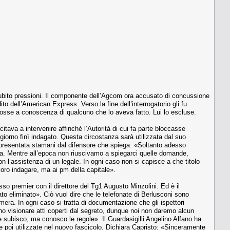
subito pressioni. Il componente dell’Agcom ora accusato di concussione
to dell’American Express. Verso la fine dell’interrogatorio gli fu
 fosse a conoscenza di qualcuno che lo aveva fatto. Lui lo escluse.
itava a intervenire affinché l’Autorità di cui fa parte bloccasse
iorno finì indagato. Questa circostanza sarà utilizzata dal suo
 presentata stamani dal difensore che spiega: «Soltanto adesso
sta. Mentre all’epoca non riuscivamo a spiegarci quelle domande,
 l’assistenza di un legale. In ogni caso non si capisce a che titolo
oro indagare, ma ai pm della capitale».
esso premier con il direttore del Tg1 Augusto Minzolini. Ed è il
ato eliminato». Ciò vuol dire che le telefonate di Berlusconi sono
mera. In ogni caso si tratta di documentazione che gli ispettori
no visionare atti coperti dal segreto, dunque noi non daremo alcun
 subisco, ma conosco le regole». Il Guardasigilli Angelino Alfano ha
 e poi utilizzate nel nuovo fascicolo. Dichiara Capristo: «Sinceramente