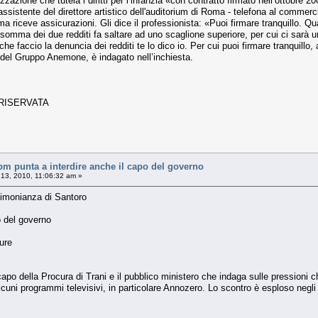
zazione che tutela i diritti per l’infanzia «con contratto firmato nell’ottobre 2
sistente del direttore artistico dell'auditorium di Roma - telefona al commercia
 riceve assicurazioni. Gli dice il professionista: «Puoi firmare tranquillo. Quan
omma dei due redditi fa saltare ad uno scaglione superiore, per cui ci sarà un
he faccio la denuncia dei redditi te lo dico io. Per cui puoi firmare tranquillo
 del Gruppo Anemone, è indagato nell’inchiesta.
 RISERVATA
pm punta a interdire anche il capo del governo
13, 2010, 11:06:32 am »
timonianza di Santoro
o del governo
ure
apo della Procura di Trani e il pubblico ministero che indaga sulle pressioni c
ni programmi televisivi, in particolare Annozero. Lo scontro è esploso negli ul