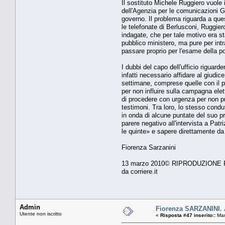
Il sostituto Michele Ruggiero vuole i
dell'Agenzia per le comunicazioni G
governo. Il problema riguarda a ques
le telefonate di Berlusconi, Ruggiero
indagate, che per tale motivo era st
pubblico ministero, ma pure per int
passare proprio per l'esame della po
I dubbi del capo dell'ufficio riguard
infatti necessario affidare al giudic
settimane, comprese quelle con il pr
per non influire sulla campagna elet
di procedere con urgenza per non pre
testimoni. Tra loro, lo stesso con
in onda di alcune puntate del suo p
parere negativo all'intervista a Pa
le quinte» e sapere direttamente da 
Fiorenza Sarzanini
13 marzo 2010© RIPRODUZIONE
da corriere.it
Admin
Fiorenza SARZANINI. Ag
Utente non iscritto
«
Risposta #47 inserito::
Mar