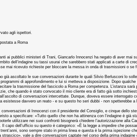
ato agli ispettori.
a spostata a Roma
ti ai pubblici ministeri di Trani, Giancarlo Innocenzi ha negato di aver mai 
ito dell’indagine su tassi usurai che sarebbero stati applicati a carte di credi
sse mai ricevuto richieste per bloccare la messa in onda di trasmissioni o se
già ascoltato le sue conversazioni durante le quali Silvio Berlusconi lo sollec
 programmi di approfondimento e lui si metteva a disposizione. Dopo qualche g
lecitare la trasmissione del fascicolo a Roma per competenza. L’istanza sarà
izie, che quando è stato convocato il mio cliente era di fatto già sotto inchie
’ascolto di conversazioni intercettate. Dunque, doveva essere interrogato con
a esistesse davvero un reato - e su questo ho seri dubbi - non spetterebbe a l
ci conversazioni di Innocenzi con il presidente del Consiglio, e cinque dello st
risto a specificare: «Tutto quello che non ha attinenza con l’indagine è già st
oterle utilizzare nei suoi confronti bisognerà chiedere l’autorizzazione alla Ca
. Il capo dell’ufficio su questo è categorico: «È la legge a impedire che possa
trent’anni, sono sempre stato in prima linea e questa è la prima ispezione che
 a strascico», vale a dire conversazioni captate nel corso della prima indagine