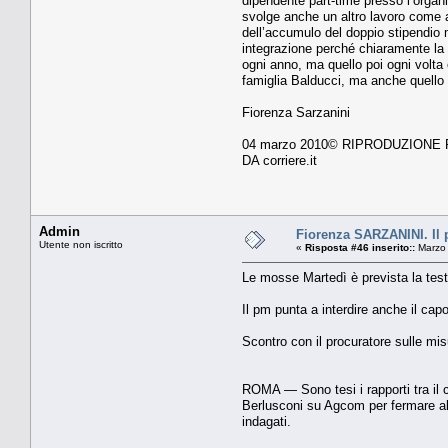
dipendente part-time presso l’organiz
svolge anche un altro lavoro come as
dell’accumulo del doppio stipendio ma
integrazione perché chiaramente la s
ogni anno, ma quello poi ogni volta c
famiglia Balducci, ma anche quello
Fiorenza Sarzanini
04 marzo 2010© RIPRODUZIONE
DA corriere.it
Admin
Fiorenza SARZANINI. Il 
Utente non iscritto
«
Risposta #46 inserito::
Marzo 
Le mosse Martedì è prevista la tes
Il pm punta a interdire anche il cap
Scontro con il procuratore sulle mis
ROMA — Sono tesi i rapporti tra il c
Berlusconi su Agcom per fermare alcu
indagati.