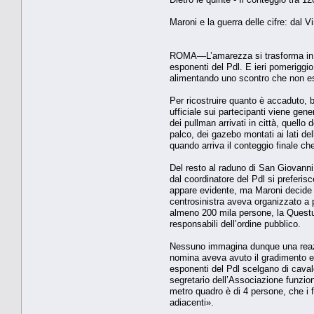
Maroni e la guerra delle cifre: dal Vi
ROMA—L’amarezza si trasforma in rab
esponenti del Pdl. E ieri pomeriggi
alimentando uno scontro che non esi
Per ricostruire quanto è accaduto, 
ufficiale sui partecipanti viene gene
dei pullman arrivati in città, quello
palco, dei gazebo montati ai lati del
quando arriva il conteggio finale ch
Del resto al raduno di San Giovanni 
dal coordinatore del Pdl si preferisc
appare evidente, ma Maroni decide d
centrosinistra aveva organizzato a p
almeno 200 mila persone, la Questu
responsabili dell’ordine pubblico.
Nessuno immagina dunque una reazion
nomina aveva avuto il gradimento es
esponenti del Pdl scelgano di cavalc
segretario dell’Associazione funzio
metro quadro è di 4 persone, che i fu
adiacenti».