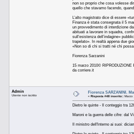
non so proprio che cosa volesse dire
quello che stavamo facendo, quando 
L’alto magistrato dice di essere «tu
Finanza è stata consegnata il 5 ma
un provvedimento di interdizione dai 
abituati a lavorare in squadra, con
sull’esistenza dell’indagine» pubbli
trapelato». In realtà appena due gior
«Non so di chi si tratti né chi po
Fiorenza Sarzanini
15 marzo 2010© RIPRODUZIONE
da corriere.it
Admin
Fiorenza SARZANINI. Maron
Utente non iscritto
«
Risposta #48 inserito::
Marzo 
Dietro le quinte - Il conteggio tra 1
Maroni e la guerra delle cifre: dal Vi
Il ministro dell'Interno ai suoi: dic
Dietro le quinte - Il conteggio tra 1