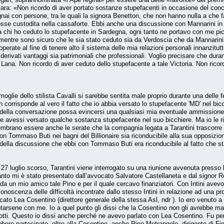
iara: «Non ricordo di aver portato sostanze stupefa­centi in occasione del con
i con persone, tra le quali la signora Benetton, che non hanno nulla a che 
sse custodi­ta nella cassaforte. Ebbi anche una discussione con Mannarini i
o a chi ho ceduto lo stupefacente in Sardegna, ogni tanto ne porta­vo con me p
entre sono sicuro che le sia stato ceduto sia da Verdoscia che da Manna­rini
operate al fine di tenere alto il si­stema delle mia relazioni personali innanzitu
erivati vantaggi sia patrimoniali che professionali. Voglio precisare che dura
ana. Non ricordo di aver ceduto del­lo stupefacente a tale Victoria. Non rico
moglie dello stilista Cavalli si sarebbe sentita male pro­prio durante una delle 
n corrispon­de al vero il fatto che io abbia versato lo stupefa­cente 'MD' nel 
e della conversa­zione possa evincersi una qualsiasi mia even­tuale ammissio
le avessi versato qualche sostanza stupefacente nel suo bicchiere. Ma io le r
embrano essere anche le serate che la compagnia legata a Tarantini trascorre nei
 Tommaso Buti nei bagni del Billionaire sia riconducibile alla sua opposizione
 della discussione che ebbi con Tommaso Buti era ri­conducibile al fatto che s
l 27 luglio scorso, Tarantini viene interrogato su una riu­nione avvenuta pres
anto mi è stato presentato dall’avvocato Salvatore Castel­laneta e dal signor R
da un mio amico tale Pino e per il quale cercavo finanzia­tori. Con Intini avevo
oscenza delle difficoltà incontrate dallo stesso Intini in relazione ad una proced
ato Lea Co­sentino (direttore generale della stessa Asl, ndr ). Io ero venuto a
ntarsene con me. Io a quel punto gli dissi che la Cosentino non gli avrebbe 
tre lotti. Questo io dissi anche perché ne avevo parlato con Lea Cosenti­no. Fu p
bero partecipato, oltre al­la Cosentino, anche Rino Metrangolo, dirigente di F