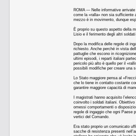
ROMA — Nelle informative arriva­te 
come la «ralla» non sia suffi­ciente 
mezzo è in movimento, dunque espos
È proprio su questo aspetto della mi
Lisio e il ferimento degli altri soldat
Dopo la modifica delle regole di in­g
richiesto. Anche perché in vista delle
pattuglie che escono in ricognizione 
ultimi episodi, i reparti italiani pa
peri­colo più alto è quello per il «r
pos­sibili modifiche per creare una s
Lo Stato maggiore pensa al «Frec­ci
che lo tiene in contatto costante con
garantire maggiore capacità di ma­nov
I magistrati hanno acquisito l’elen­c
coinvolto i soldati italiani. Obiettiv
omessi comportamenti o di­sposizioni c
regole di ingaggio che ogni Paese p
vertici del Comando.
Era stato proprio un comunicato uffici
sacche di resistenza presenti nel­l