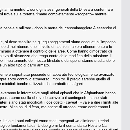
li armamenti». E sono gli stessi generali della Difesa a confer­mare
chi si trova sulla torretta rimane completamente «scoperto» mentre il
ra penale e militare - dopo la morte del caporalmaggiore Alessan­dro di
ie, si deve stabilire se gli equipaggiamenti siano adeguati al­l’impegno
rdi nel ritenere che il livello di rischio si alzerà ulte­riormente e le
e mirano a ottene­re il controllo delle aree. Come hanno dimostrato gli
po­sitivo di sicurezza che tenga conto della modifica della missione. Il
dopo il ribaltamento del mezzo blindato ­e dunque si stanno studiando le
e un altro tipo di carro armato.
otente e soprattutto possiede un apparato tecnologicamente avan­zato
re sotto controllo attraver­so i monitor. Il pregio sarebbe quello di
le micidiali bombe utilizzate dai combattenti afgani.
iceveranno le informative su­gli ultimi episodi che in Afghanistan hanno
di guerra come quella che vede coinvolto il contingente, sia­no stati
ri siano stati modifi­cati i cosiddetti «caveat» - vale a dire i limiti alle
 guerra. Missioni di difesa, ma anche di attacco, come confermano i
Lisio e i suoi colleghi era­no stati impegnati «a eliminare ulte­riori
rategico fondamentale». E due giorni fa il comandante Rosario Ca­