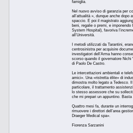
famiglia.
Nel nuovo avviso di garanzia per cor
all’attualità », dunque anche dopo a
spaccio. E poi il magistrato aggiung
beni, regalie o premi, e imponendo l’
System Hospital), favoriva l’incremen
all’Università.
I metodi utilizzati da Tarantini, eran
centrosinistra per acquisire docume
investigatori dell’Arma hanno consegn
scorso quando il governatore Nichi 
di Paolo De Castro.
Le intercettazioni ambientali e telef
amici». Una «ristretta élite» di indu
dimostra molto legato a Tedesco. Il 
particolare, il trattamento assistenz
lo stesso assessore che su sollecita
che mi prepari un appuntino. Basta 
Quattro mesi fa, durante un interro
rimuovere i direttori dell’area gesti
Draeger Medical spa».
Fiorenza Sarzanini