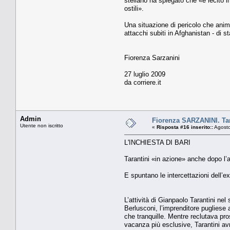
stellano ha spiegato che «è lecito im
ostili».
Una situazione di pericolo che ani­m
attacchi subiti in Afghanistan - di st
Fiorenza Sarzanini
27 luglio 2009
da corriere.it
Admin
Fiorenza SARZANINI. Tar
Utente non iscritto
«
Risposta #16 inserito::
Agosto
L'INCHIESTA DI BARI
Tarantini «in azione» anche dopo l’
E spuntano le intercettazioni dell’
L’attività di Gianpaolo Tarantini ne
Berlusconi, l’imprenditore pugliese 
che tranquille. Mentre reclutava pro
vacanza più esclusive, Tarantini avr