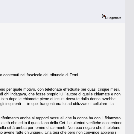
Registrato
 contenuti nel fascicolo del tribunale di Terni.
no per quale mo­tivo, con telefonate effettuate per quasi cin­que mesi,
 chi inda­gava, che fosse proprio lui l’autore di quelle chiamate e non
ito do­po le chiamate piene di insulti ricevute dalla donna avrebbe
­quirenti — in quei frangenti era lui ad utilizza­re il cellulare. La
riferimento an­che ai rapporti sessuali che la donna ha con il fidanzato.
ocietà che edi­ta il quotidiano della Cei. Le ulteriori verifiche consentono
ella città umbra per fornire chiarimenti. Non può negare che il telefono
può averle fatte chiunque». Una tesi che però non convince appieno i