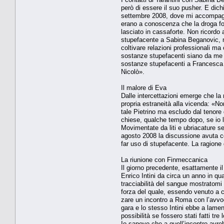
però di essere il suo pusher. E dich
settembre 2008, dove mi accompagna
erano a conoscenza che la droga fo
lascia­to in cassaforte. Non ricord
stupefacente a Sabina Beganovic, m
coltivare relazioni pro­fessionali ma 
sostanze stupefacenti si­ano da me d
sostanze stupefacenti a Francesca L
Nicolò».
Il malore di Eva
Dalle intercettazioni emerge che la 
propria estraneità alla vicenda: «No
tale Pietrino ma escludo dal tenor
chiese, qual­che tempo dopo, se io 
Movimentate da liti e ubria­cature s
agosto 2008 la discussione avuta con
far uso di stupefacente. La ragione
La riunione con Finmeccanica
Il giorno precedente, esattamente i
Enrico Intini da circa un anno in qu
tracciabilità del sangue mostratomi 
forza del quale, essendo venuto a con
zare un incontro a Roma con l’avvoc
gara e lo stesso Intini ebbe a lame
possibili­tà se fossero stati fatti 
Io sapevo che a quell’incontro avreb