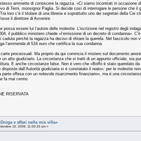
i stesso ammette di co­noscere la ragazza. «Ci siamo incontrati in oc­casione d
ovo di Terni, monsi­gnor Paglia. Si decide così di interrogare le persone che il 
 Tra loro c’è il titolare di una libreria e soprattutto uno dei segretari della Ce
sse il direttore di Av­venire.
 possa essere lui l’autore delle molestie. L’iscrizione nel registro degli indagat
04, il pubblico ministero chiede «l’emissione di un decreto di condanna». C’è u
fatti caduta perché la ragazza ha de­ciso di ritirare la querela. Nel fascicolo non
aga l’ammenda di 516 euro che certifica la sua condanna.
lle carte processuali. Ma proprio da qui comincia il mi­stero sul documento anon
n atto giudiziario. La circostanza che si tratti di un appunto ufficiale, sia p
at­titura. E anche circostanze false. Non è vero che «Boffo è stato querelato da
e disposte dall’Autorità giudi­ziaria si è constatato il reato»: per le molestie no
 parte offesa con un notevole ri­sarcimento finanziario», ma è una circostanza c
ne fa mai cenno.
ONE RISERVATA
«Droga e affari nella mia villa»
ttembre 10, 2009, 11:00:33 am »