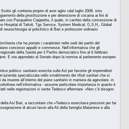
Scelsi gli contesta proprio di aver agito «dal luglio 2008, sino
ggiamento della prostituzione e per detenzione di cocaina ai fini di
rdato con Pasqualino Ciappetta, il quale, in cambio della concessione di
(Tecno Hospital di Tattoli, Tgs Service, System Medical, G,S,H,, Global
di neurochirurgia al policlinico di Bari e professore ordinario
inchiesta che ha portato i carabinieri nelle sedi dei partiti del
abbiano concesso appalti e commesse. Nell’informativa che gli
regionale della Sanità per il Partito democratico fino al 6 febbraio
dagine. E ora approdato al Senato dopo la nomina al parlamento europeo
ice politico- sanitario esercita sulle Asl per favorire gli imprenditori
un’azienda specializzata nello smaltimento dei rifiuti sanitari che si
da inserire all’interno del piano sanitario in maniera da agevolare, in
i sottolinea nell’informativa - assume particolare importanza in quanto è
fatti nelle registrazioni si sente Tedesco affermare: «Non c’è bisogno
 della Asl Bari, a raccontare che «Tedesco esercitava pressioni per far
assegnazione di alcuni lavori alla Ati della famiglia Matarrese e alla