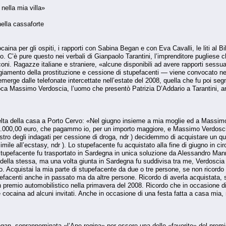
 nella mia villa»
nella cassaforte
ina per gli ospiti, i rapporti con Sabina Began e con Eva Cavalli, le liti al B
tario. C’è pure que­sto nei verbali di Gianpaolo Tarantini, l’impren­ditore puglie
coni. Ragazze italiane e straniere, «alcune disponibili ad ave­re rapporti sessua
iamento della prostituzione e cessione di stupefacenti — vie­ne convocato nell
emerge dalle tele­fonate intercettate nell’estate del 2008, quella che fu poi se
oca Massimo Ver­doscia, l’uomo che presentò Patrizia D’Addario a Tarantini, arr
celta della casa a Porto Cervo: «Nel giugno insieme a mia moglie ed a Massimo 
70.000,00 euro, che pagammo io, per un importo maggiore, e Mas­simo Verdosc
gistro degli indagati per cessione di droga, ndr ) decidemmo di ac­quistare un q
 simile all’ecstasy, ndr ). Lo stupefacente fu acquistato alla fine di giugno in
Lo stupefacente fu tra­sportato in Sardegna in unica soluzione da Ales­sandro Ma
ella stessa, ma una volta giunta in Sardegna fu suddivisa tra me, Verdoscia e
. Acquistai la mia par­te di stupefacente da due o tre persone, se non ricordo
pefacenti anche in passa­to ma da altre persone. Ricordo di averla acqui­stata
 premio automobilistico nella primavera del 2008. Ricordo che in occasione di 
cocaina ad alcuni invitati. Anche in occasione di una festa fatta a casa mia, 
egan, so­prannominata «l’Ape regina» per essere una delle «favorite» del premie