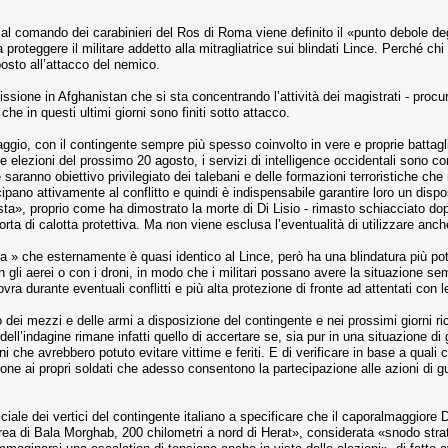
al comando dei carabinieri del Ros di Roma viene definito il «punto de­bole deg
a proteggere il militare addet­to alla mitragliatrice sui blindati Lin­ce. Perché 
to all’attacco del nemi­co.
ssione in Afghanistan che si sta concentrando l’attività dei magistrati - procu
i che in questi ultimi giorni so­no finiti sotto attacco.
aggio, con il contingente sempre più spesso coinvolto in vere e pro­prie battagl
 elezioni del prossimo 20 agosto, i servizi di intelligence oc­cidentali sono conco
saranno obiettivo pri­vilegiato dei talebani e delle formazio­ni terroristiche ch
rtecipano attivamente al conflitto e quindi è in­dispensabile garantire loro un dis
allista», proprio come ha dimostrato la morte di Di Lisio - rimasto schiacciato 
orta di calotta protettiva. Ma non viene esclusa l’eventualità di utilizzare an­ch
a » che esternamente è quasi identi­co al Lince, però ha una blindatura più p
 gli aerei o con i droni, in modo che i militari possano avere la situa­zione semp
ra durante eventuali conflitti e più alta protezione di fronte ad atten­tati con 
o dei mezzi e delle armi a disposizio­ne del contingente e nei prossimi giorni r
o dell’indagine rimane infat­ti quello di accertare se, sia pur in una situazione 
he avrebbero potuto evi­tare vittime e feriti. E di verificare in base a quali crite
one ai propri soldati ­che adesso consentono la partecipa­zione alle azioni di
ale dei vertici del contingente italiano a specificare che il caporal­maggiore Di 
’area di Bala Morghab, 200 chilome­tri a nord di Herat», considerata «sno­do st