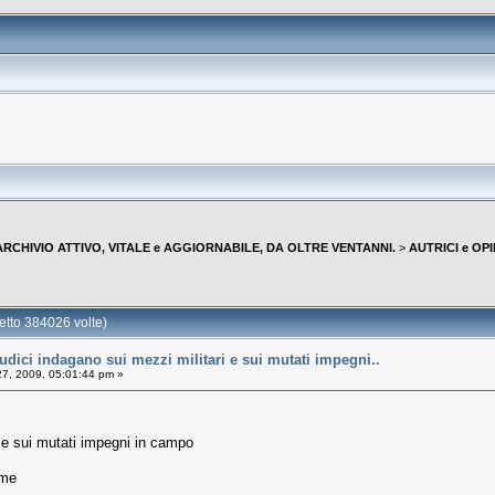
--ARCHIVIO ATTIVO, VITALE e AGGIORNABILE, DA OLTRE VENTANNI.
>
AUTRICI e OP
tto 384026 volte)
dici indagano sui mezzi militari e sui mutati impegni..
27, 2009, 05:01:44 pm »
i e sui mutati impegni in campo
ime