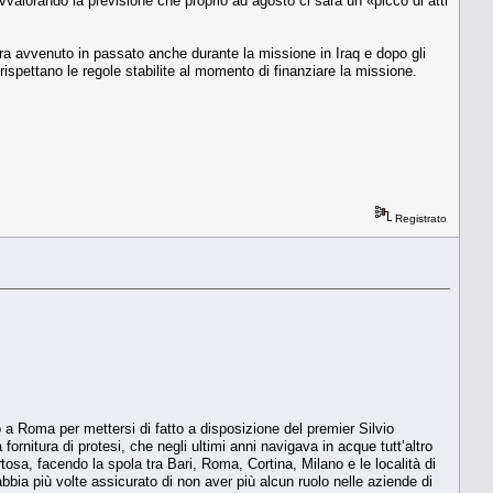
vvalorando la previsione che pro­prio ad agosto ci sarà un «picco di at­ti
 era avvenuto in passato anche durante la missione in Iraq e dopo gli
che rispettano le regole stabilite al momento di finanziare la missione.
Registrato
o a Roma per mettersi di fatto a disposizione del premier Silvio
ornitura di protesi, che negli ultimi anni navigava in acque tutt’altro
tosa, facendo la spola tra Bari, Roma, Cortina, Milano e le località di
bbia più volte assicurato di non aver più alcun ruolo nelle aziende di