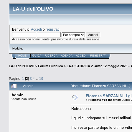
LA-U dell'OLIVO
Benvenuto!
Accedi
o
registrati
.
Accesso con nome utente, password e durata della sessione
Notizie
:
HOME
GUIDA
RICERCA
AGENDA
ACCEDI
REGISTRATI
LA-U dell'OLIVO
>
Forum Pubblico
>
LA-U STORICA 2 -Ante 12 maggio 2023 
Pagine:
1
[
2
]
3
4
...
19
Autore
Discussione: Fiorenza SARZANINI. (Le
Admin
Fiorenza SARZANINI. I giu
Utente non iscritto
«
Risposta #15 inserito::
Luglio 
Retroscena
I giudici indagano sui mezzi militar
Inchieste partite dopo le ultime vitt