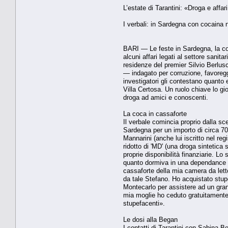
L’estate di Tarantini: «Droga e affari
I verbali: in Sardegna con cocaina 
BARI — Le feste in Sardegna, la coca
alcu­ni affari legati al settore sani
resi­denze del premier Silvio Berlus
— in­dagato per corruzione, favoregg
investi­gatori gli contestano quanto 
Villa Certosa. Un ruolo chiave lo gi
droga ad amici e conoscenti.
La coca in cassaforte
Il verbale comincia proprio dalla s
Sarde­gna per un importo di circa 
Mannarini (anche lui iscritto nel re
ridotto di 'MD' (una droga sintetica
proprie di­sponibilità finanziarie. 
quanto dor­miva in una dependance d
cassaforte della mia camera da letto
da tale Stefa­no. Ho acquistato stu
Montecarlo per as­sistere ad un gran
mia moglie ho ce­duto gratuitamente 
stupefacenti».
Le dosi alla Began
I contatti di Tarantini con Sabina B