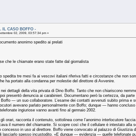
. IL CASO BOFFO -
ettembre 02, 2009, 03:57:34 pm »
cumento anonimo spedito ai prelati
nse che le chiamate erano state fatte dal giornalista
spedita tre mesi fa ai vescovi italiani riferiva fatti e circostanze che non sono
he ha portato alla condanna per molestie del direttore di Avvenire.
ei det­tagli della vita privata di Dino Boffo. Tanto che non chiariscono nemme
oi presentò denuncia ai carabinieri. Docu­mentano però la certezza, da parte di
ffo — un suo collaboratore. L’esame dei contatti avvenuti subito prima e sub
rlocutori avevano parlato personalmente con Boffo; dunque — hanno concluso gli in
 telefo­nate ingiuriose vanno avanti fino al gennaio 2002.
li orari, racconta il contenuto, sottolinea come l’anonimo interlocutore faccia 
i­cava il numero del chiamante. Si scopre così che il cellulare è intestato alla s
o concesso in uso al direttore. Boffo viene convocato al palazzo di Giusti­zia d
di lasciarlo spesso incu­stodito. «E dunque — evidenzia — quelle tele­fonate 