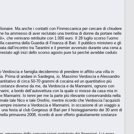
illionaire. Ma anche i contatti con Finmeccanica per cercare di chiudere
se che ha ammesso di aver recluta­to una trentina di donne da portare nelle
li», che venivano retribuite con 1.000 euro. Il 28 luglio scorso l’uomo
a caserma della Guardia di Fi­nanza di Bari. Il pubblico ministero e gli
gnata dall’incontro tra Tarantini e il premier avvenuto durante una cena a
estato agli inizi dello scorso ago­sto pure lui perché avrebbe ceduto
Verdoscia e famiglia deci­demmo di prendere in affitto una villa in
ia. Prima di andare in Sardegna, io, Massimo Verdoscia e Alessandro
uantitativo di circa 50-70 grammi di cocaina ed un quantitativo più
 circostanze diverse da me, da Ver­doscia e da Mannarini, ognuno con
nnarini, a bordo dell’autovettura con la quale si mosse da casa mia in
 Mannarini. Io tenni per me la parte più rilevante conservandola nella
 male tale Nico e tale Onofrio, mentre ricordo che Verdoscia l’acquistò
, sempre insieme a Verdoscia e Mannarini, in occasione di un viaggio a
una festa al club Gorgeous di Bari per il fe­steggiamento dei 30 anni di
nella primavera 2008, ricordo di aver offer­to gratuitamente sostanze
r, emergono dalle conversazioni registrate dai finanzieri. Lui ne­ga