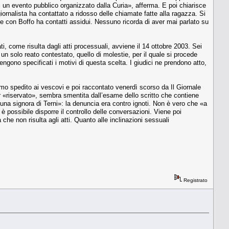
i un evento pubblico organizzato dal­la Curia», afferma. E poi chiarisce
giornalista ha contattato a ridosso delle chia­mate fatte alla ragazza. Si
i che con Boffo ha contatti assidui. Nessuno ricorda di aver mai parlato su
i, co­me risulta dagli atti processuali, avviene il 14 ottobre 2003. Sei
n solo reato contestato, quello di molestie, per il quale si procede
 vengono specificati i motivi di questa scelta. I giudici ne prendono atto,
imo spedito ai ve­scovi e poi raccontato venerdì scorso da Il Giornale
ur «riservato», sembra smentita dall’esame dello scritto che contiene
 una signora di Terni»: la denuncia era contro ignoti. Non è vero che «a
n è possibile disporre il controllo delle con­versazioni. Viene poi
he non risulta agli atti. Quanto alle inclinazio­ni sessuali
Registrato