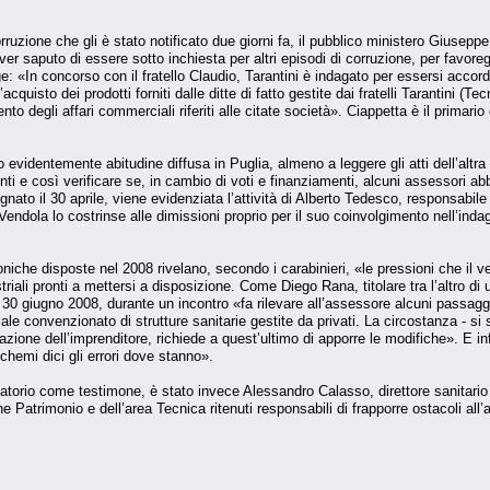
ruzione che gli è stato notificato due giorni fa, il pubblico ministero Giuseppe 
ver saputo di essere sotto inchiesta per altri episodi di corruzione, per favore
e: «In concorso con il fratello Claudio, Tarantini è indagato per essersi acco
acquisto dei prodotti forniti dalle ditte di fatto gestite dai fratelli Tarantini 
to degli affari commerciali riferiti alle citate società». Ciappetta è il primario 
o evidentemente abitudine diffusa in Puglia, almeno a leggere gli atti dell’altra 
nti e così verificare se, in cambio di voti e finanziamenti, alcuni assessori 
ato il 30 aprile, viene evidenziata l’attività di Alberto Tedesco, responsabile 
Vendola lo costrinse alle dimissioni proprio per il suo coinvolgimento nell’in
oniche disposte nel 2008 rivelano, secondo i carabinieri, «le pressioni che il vert
striali pronti a mettersi a disposizione. Come Diego Rana, titolare tra l’altro di 
30 giugno 2008, durante un incontro «fa rilevare all’assessore alcuni passaggi 
iale convenzionato di strutture sanitarie gestite da privati. La circostanza - s
zione dell’imprenditore, richiede a quest’ultimo di apporre le modifiche». E in
chemi dici gli errori dove stanno».
gatorio come testimone, è stato invece Alessandro Calasso, direttore sanitario
one Patrimonio e dell’area Tecnica ritenuti responsabili di frapporre ostacoli all’