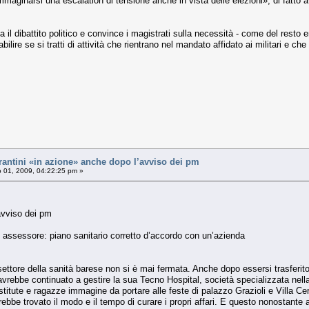
­maginarsi una escalation di tensione anche in vista delle elezioni», di fatto a
a il dibattito politico e convince i magistrati sulla necessità - come del resto
a­bilire se si tratti di attività che rientra­no nel mandato affidato ai militari e 
antini «in azione» anche dopo l’avviso dei pm
 01, 2009, 04:22:25 pm »
avviso dei pm
ex assessore: piano sanitario corretto d’accordo con un’azienda
l settore della sanità barese non si è mai fermata. Anche dopo essersi trasferit
avrebbe continuato a gestire la sua Tecno Hospital, società specializzata nella f
stitute e ragazze immagine da portare alle feste di palazzo Grazioli e Villa Cer
ebbe trovato il modo e il tempo di curare i propri affari. E questo nonostante a