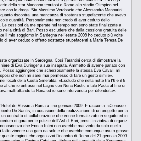
certo della star Ma­donna tenutosi a Roma allo stadio Olimpico nel
fare con la droga. Sia Massimo Verdoscia che Alessandro Mannarini
n quanto riscontrai una man­canza di sostanza stupefacente che avevo
iccole quantità. Personalmente non credo di aver ceduto dello
. Le cessioni da me operate nel tempo non sono state finalizzate a
t­to nella città di Bari. Posso escludere che dalla cessione gratuita delle
nte il mio soggiorno in Sardegna nell’estate 2008 ho ceduto più volte
rdo di aver ceduto o offerto sostanze stupefacenti a Maria Teresa De
feste organizzate in Sar­degna. Così Tarantini cerca di dimostrare la
bicchiere di Eva Duringer a sua insaputa. Ammetto di averne parlato con
ne. Posso aggiungere che scher­zosamente la stessa Eva Cavalli mi
isposi che non mi sarei mai permesso di fa­re un gesto simile».
 loca­li della Costa Smeralda. «Escludo che nella not­te tra l’8 e il 9
 al ché io en­trassi nel bagno con Nena Rustic e tale Paola al fine di
tava maltrattando la Nena ed io sono intervenuto per difenderla».
so l’Hotel de Russie a Ro­ma a fine gennaio 2009. E racconta: «Conosco
oberto De Santis, in occa­sione della realizzazione di un progetto per la
 un contratto di collabora­zione che venne formalizzato in seguito ed in
ura di gara per le puli­zie dell’Asl di Bari, presi l’iniziativa di organiz­
 conoscenza che Enrico In­tini non avrebbe mai vinto da solo quella
mai fatto vincere una gara da solo e che avrebbe comunque avuto grosse
er queste ragioni che organizzai l’incon­tro di Roma del 21 gennaio 2009.
inmeccanica e Cosimo Catalano, titolare del­la società della Supernova,