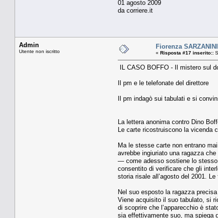
01 agosto 2009
da corriere.it
Admin
Fiorenza SARZANINI
Utente non iscritto
«
Risposta #17 inserito::
S
IL CASO BOFFO - Il mistero sul do
Il pm e le telefonate del direttore
Il pm indagò sui tabulati e si convi
La lettera anonima contro Dino Boffo 
Le carte ricostruiscono la vicenda c
Ma le stesse carte non entrano mai n
avrebbe ingiuriato una ragazza che p
— come adesso sostiene lo stesso Bo
consentito di verificare che gli inte
storia risale all’agosto del 2001. Le
Nel suo esposto la ragazza precisa g
Viene acquisito il suo tabulato, si r
di scoprire che l’apparecchio è stat
sia effettiva­mente suo, ma spiega 