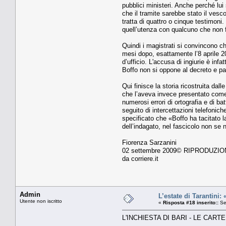
pubblici mi­nisteri. Anche perché lu
che il trami­te sarebbe stato il vesc
tratta di quattro o cinque testimoni.
quell’utenza con qualcuno che non fo
Quindi i magistrati si convincono che
mesi dopo, esattamente l’8 aprile 20
d’ufficio. L'accusa di in­giurie è in
Boffo non si oppo­ne al decreto e p
Qui finisce la storia ricostruita da
che l’aveva invece presentato come u
numerosi errori di ortografia e di b
seguito di intercetta­zioni telefonich
specificato che «Boffo ha tacitato la
dell’indagato, nel fascicolo non se 
Fiorenza Sarzanini
02 settembre 2009© RIPRODUZI
da corriere.it
Admin
L’estate di Tarantini: 
Utente non iscritto
«
Risposta #18 inserito::
Se
L'INCHIESTA DI BARI - LE CARTE