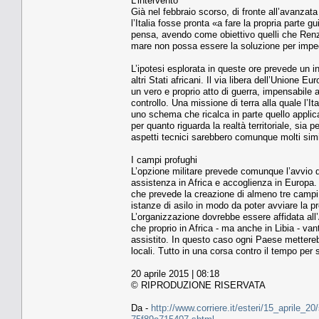
L’intervento
Già nel febbraio scorso, di fronte all’avanzata 
l’Italia fosse pronta «a fare la propria parte 
pensa, avendo come obiettivo quelli che Renzi 
mare non possa essere la soluzione per impedir
L’ipotesi esplorata in queste ore prevede un in
altri Stati africani. Il via libera dell’Unione 
un vero e proprio atto di guerra, impensabile 
controllo. Una missione di terra alla quale l’I
uno schema che ricalca in parte quello applic
per quanto riguarda la realtà territoriale, sia 
aspetti tecnici sarebbero comunque molti simi
I campi profughi
L’opzione militare prevede comunque l’avvio di
assistenza in Africa e accoglienza in Europa. 
che prevede la creazione di almeno tre campi p
istanze di asilo in modo da poter avviare la pr
L’organizzazione dovrebbe essere affidata all’
che proprio in Africa - ma anche in Libia - va
assistito. In questo caso ogni Paese mettereb
locali. Tutto in una corsa contro il tempo per 
20 aprile 2015 | 08:18
© RIPRODUZIONE RISERVATA
Da -
http://www.corriere.it/esteri/15_aprile_20