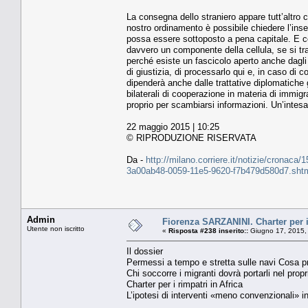
La consegna dello straniero appare tutt’altro
nostro ordinamento è possibile chiedere l’inse
possa essere sottoposto a pena capitale. E co
davvero un componente della cellula, se si tra
perché esiste un fascicolo aperto anche dagli i
di giustizia, di processarlo qui e, in caso di
dipenderà anche dalle trattative diplomatiche 
bilaterali di cooperazione in materia di immig
proprio per scambiarsi informazioni. Un’inte
22 maggio 2015 | 10:25
© RIPRODUZIONE RISERVATA
Da -
http://milano.corriere.it/notizie/cronac
3a00ab48-0059-11e5-9620-f7b479d580d7.sht
Admin
Fiorenza SARZANINI. Charter per i 
Utente non iscritto
«
Risposta #238 inserito::
Giugno 17, 2015,
Il dossier
Permessi a tempo e stretta sulle navi Cosa p
Chi soccorre i migranti dovrà portarli nel prop
Charter per i rimpatri in Africa
L’ipotesi di interventi «meno convenzionali» in 