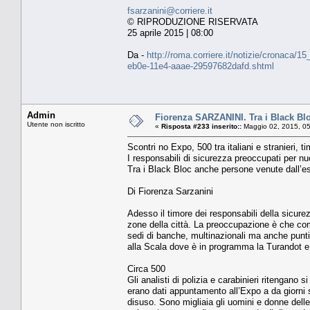
fsarzanini@corriere.it
© RIPRODUZIONE RISERVATA
25 aprile 2015 | 08:00
Da -
http://roma.corriere.it/notizie/cronaca/
eb0e-11e4-aaae-29597682dafd.shtml
Admin
Fiorenza SARZANINI. Tra i Black Bl
Utente non iscritto
«
Risposta #233 inserito::
Maggio 02, 2015, 05
Scontri no Expo, 500 tra italiani e stranieri, 
I responsabili di sicurezza preoccupati per nu
Tra i Black Bloc anche persone venute dall’e
Di Fiorenza Sarzanini
Adesso il timore dei responsabili della sicurez
zone della città. La preoccupazione è che comp
sedi di banche, multinazionali ma anche punti v
alla Scala dove è in programma la Turandot e
Circa 500
Gli analisti di polizia e carabinieri ritengano si
erano dati appuntamento all’Expo a da giorni so
disuso. Sono migliaia gli uomini e donne delle f