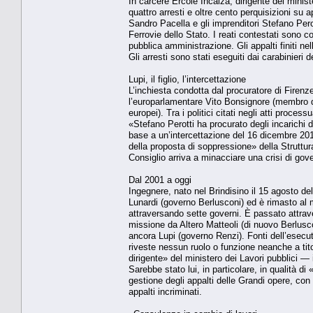
In carcere Ercole Incalza, dirigente del minist
quattro arresti e oltre cento perquisizioni su a
Sandro Pacella e gli imprenditori Stefano Per
Ferrovie dello Stato. I reati contestati sono cor
pubblica amministrazione. Gli appalti finiti nel
Gli arresti sono stati eseguiti dai carabinieri 
Lupi, il figlio, l’intercettazione
L’inchiesta condotta dal procuratore di Firenz
l’europarlamentare Vito Bonsignore (membro de
europei). Tra i politici citati negli atti proces
«Stefano Perotti ha procurato degli incarichi d
base a un’intercettazione del 16 dicembre 2014 
della proposta di soppressione» della Struttur
Consiglio arriva a minacciare una crisi di gov
Dal 2001 a oggi
Ingegnere, nato nel Brindisino il 15 agosto de
Lunardi (governo Berlusconi) ed è rimasto al mi
attraversando sette governi. È passato attrav
missione da Altero Matteoli (di nuovo Berlusc
ancora Lupi (governo Renzi). Fonti dell’esec
riveste nessun ruolo o funzione neanche a tit
dirigente» del ministero dei Lavori pubblici — 
Sarebbe stato lui, in particolare, in qualità di
gestione degli appalti delle Grandi opere, con i
appalti incriminati.