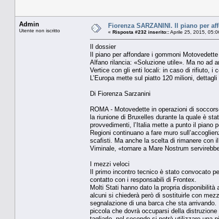
Admin
Fiorenza SARZANINI. Il piano per af
Utente non iscritto
«
Risposta #232 inserito::
Aprile 25, 2015, 05:
Il dossier
Il piano per affondare i gommoni Motovedette 
Alfano rilancia: «Soluzione utile». Ma no ad am
Vertice con gli enti locali: in caso di rifiuto, 
L’Europa mette sul piatto 120 milioni, dettagl
Di Fiorenza Sarzanini
ROMA - Motovedette in operazioni di soccorso 
la riunione di Bruxelles durante la quale è sta
provvedimenti, l’Italia mette a punto il piano 
Regioni continuano a fare muro sull’accoglienza
scafisti. Ma anche la scelta di rimanere con il
Viminale, «tornare a Mare Nostrum servirebbe so
I mezzi veloci
Il primo incontro tecnico è stato convocato pe
contatto con i responsabili di Frontex.
Molti Stati hanno dato la propria disponibilità
alcuni si chiederà però di sostituirle con me
segnalazione di una barca che sta arrivando.
piccola che dovrà occuparsi della distruzione
tagliarlo, nel secondo si potrà utilizzare una 