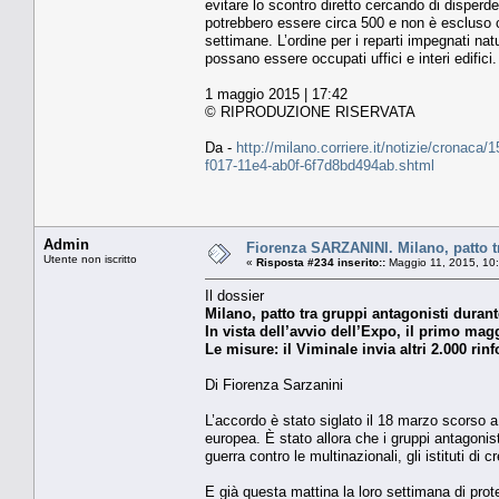
evitare lo scontro diretto cercando di disperde
potrebbero essere circa 500 e non è escluso ch
settimane. L’ordine per i reparti impegnati nat
possano essere occupati uffici e interi edifici.
1 maggio 2015 | 17:42
© RIPRODUZIONE RISERVATA
Da -
http://milano.corriere.it/notizie/cronaca
f017-11e4-ab0f-6f7d8bd494ab.shtml
Admin
Fiorenza SARZANINI. Milano, patto tra
Utente non iscritto
«
Risposta #234 inserito::
Maggio 11, 2015, 10
Il dossier
Milano, patto tra gruppi antagonisti durant
In vista dell’avvio dell’Expo, il primo mag
Le misure: il Viminale invia altri 2.000 rinf
Di Fiorenza Sarzanini
L’accordo è stato siglato il 18 marzo scorso 
europea. È stato allora che i gruppi antagonis
guerra contro le multinazionali, gli istituti di c
E già questa mattina la loro settimana di prote