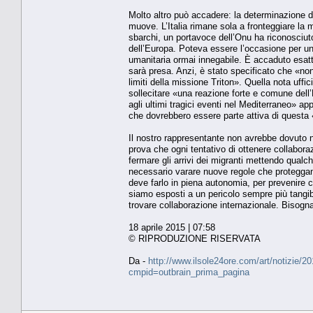
Molto altro può accadere: la determinazione di
muove. L’Italia rimane sola a fronteggiare la 
sbarchi, un portavoce dell’Onu ha riconosciuto
dell’Europa. Poteva essere l’occasione per u
umanitaria ormai innegabile. È accaduto esatta
sarà presa. Anzi, è stato specificato che «non
limiti della missione Triton». Quella nota uffic
sollecitare «una reazione forte e comune dell’
agli ultimi tragici eventi nel Mediterraneo» ap
che dovrebbero essere parte attiva di questa «p
Il nostro rappresentante non avrebbe dovuto n
prova che ogni tentativo di ottenere collaboraz
fermare gli arrivi dei migranti mettendo qualch
necessario varare nuove regole che proteggano
deve farlo in piena autonomia, per prevenire
siamo esposti a un pericolo sempre più tangibile.
trovare collaborazione internazionale. Bisogna 
18 aprile 2015 | 07:58
© RIPRODUZIONE RISERVATA
Da -
http://www.ilsole24ore.com/art/notizie/20
cmpid=outbrain_prima_pagina