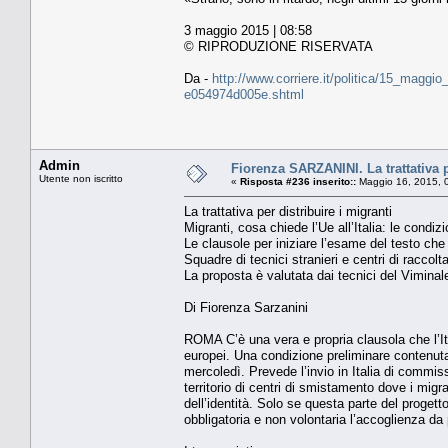
3 maggio 2015 | 08:58
© RIPRODUZIONE RISERVATA
Da -
http://www.corriere.it/politica/15_maggio
e054974d005e.shtml
Admin
Fiorenza SARZANINI. La trattativa p
Utente non iscritto
«
Risposta #236 inserito::
Maggio 16, 2015, 
La trattativa per distribuire i migranti
Migranti, cosa chiede l’Ue all’Italia: le condiz
Le clausole per iniziare l’esame del testo che 
Squadre di tecnici stranieri e centri di raccolta
La proposta è valutata dai tecnici del Vimin
Di Fiorenza Sarzanini
ROMA C’è una vera e propria clausola che l’Itali
europei. Una condizione preliminare contenut
mercoledì. Prevede l’invio in Italia di commiss
territorio di centri di smistamento dove i mi
dell’identità. Solo se questa parte del progett
obbligatoria e non volontaria l’accoglienza da 