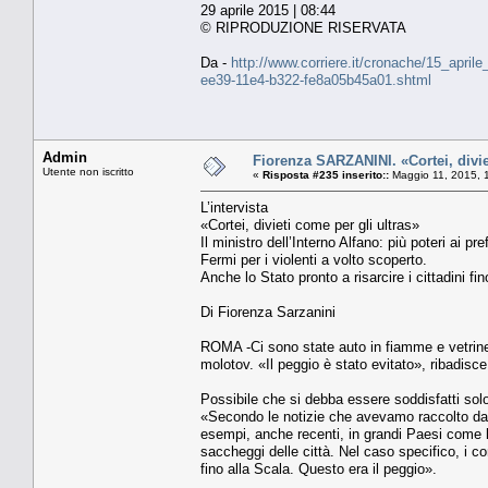
29 aprile 2015 | 08:44
© RIPRODUZIONE RISERVATA
Da -
http://www.corriere.it/cronache/15_aprile
ee39-11e4-b322-fe8a05b45a01.shtml
Admin
Fiorenza SARZANINI. «Cortei, divie
Utente non iscritto
«
Risposta #235 inserito::
Maggio 11, 2015, 
L’intervista
«Cortei, divieti come per gli ultras»
Il ministro dell’Interno Alfano: più poteri ai pre
Fermi per i violenti a volto scoperto.
Anche lo Stato pronto a risarcire i cittadini fin
Di Fiorenza Sarzanini
ROMA -Ci sono state auto in fiamme e vetrine s
molotov. «Il peggio è stato evitato», ribadisce
Possibile che si debba essere soddisfatti solo 
«Secondo le notizie che avevamo raccolto da
esempi, anche recenti, in grandi Paesi come l
saccheggi delle città. Nel caso specifico, i c
fino alla Scala. Questo era il peggio».