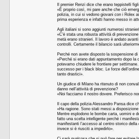
Il premier Renzi dice che erano teppistelli figl
«È proprio così, mi pare anche che ciò emerga 
polizia, in cui si vedono giovani con i Rolex 
prima esperienza e infatti hanno messo in att
Agli italiani si sono aggiunti numerosi stranie
«C’è stata una robusta attività di prevenzione
metà erano stranieri. Il lavoro è andato avant
controlli. Certamente il bilancio sarà ulterior
Perché non avete disposto la sospensione di S
«Perché si erano dati appuntamento dopo la d
potevamo chiudere le frontiere per settimane. 
successo per i black bloc. Le forze dell’ordi
tanto drastici».
Un giudice di Milano ha ritenuto di non conval
danno nell’attività di prevenzione?
«Noi facciamo il nostro dovere. Preferisco no
Il capo della polizia Alessandro Pansa dice che
«Ha ragione. Sono stati messi a disposizione 
Mentre esplodono le bombe carta, uomini e do
fatto una scelta intelligente perché i manifes
manifestanti l’accesso al centro storico della c
invece si è riusciti a impedirlo».
Ci sarà qualcosa che si può fare per evitare la