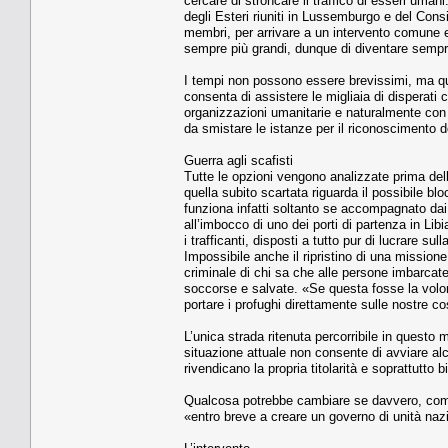
cercare di stroncare il traffico di esseri umani
degli Esteri riuniti in Lussemburgo e del Consig
membri, per arrivare a un intervento comune e 
sempre più grandi, dunque di diventare sempre
I tempi non possono essere brevissimi, ma qua
consenta di assistere le migliaia di disperati 
organizzazioni umanitarie e naturalmente con 
da smistare le istanze per il riconoscimento del
Guerra agli scafisti
Tutte le opzioni vengono analizzate prima del
quella subito scartata riguarda il possibile bl
funziona infatti soltanto se accompagnato dai
all’imbocco di uno dei porti di partenza in Lib
i trafficanti, disposti a tutto pur di lucrare su
Impossibile anche il ripristino di una mission
criminale di chi sa che alle persone imbarca
soccorse e salvate. «Se questa fosse la volont
portare i profughi direttamente sulle nostre co
L’unica strada ritenuta percorribile in questo 
situazione attuale non consente di avviare alc
rivendicano la propria titolarità e soprattutto
Qualcosa potrebbe cambiare se davvero, come s
«entro breve a creare un governo di unità naz