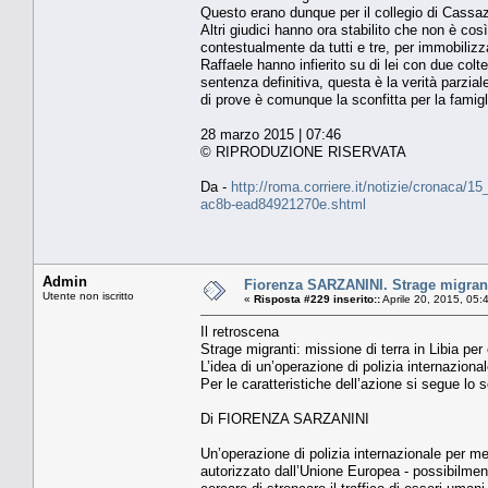
Questo erano dunque per il collegio di Cassaz
Altri giudici hanno ora stabilito che non è co
contestualmente da tutti e tre, per immobiliz
Raffaele hanno infierito su di lei con due colt
sentenza definitiva, questa è la verità parzia
di prove è comunque la sconfitta per la famigl
28 marzo 2015 | 07:46
© RIPRODUZIONE RISERVATA
Da -
http://roma.corriere.it/notizie/cronaca/1
ac8b-ead84921270e.shtml
Admin
Fiorenza SARZANINI. Strage migranti:
Utente non iscritto
«
Risposta #229 inserito::
Aprile 20, 2015, 05:
Il retroscena
Strage migranti: missione di terra in Libia per 
L’idea di un’operazione di polizia internazion
Per le caratteristiche dell’azione si segue lo
Di FIORENZA SARZANINI
Un’operazione di polizia internazionale per met
autorizzato dall’Unione Europea - possibilmente