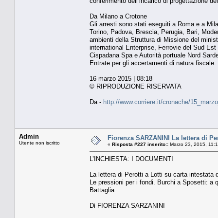
conferimento dell’incarico di progettazione d
Da Milano a Crotone
Gli arresti sono stati eseguiti a Roma e a Mi
Torino, Padova, Brescia, Perugia, Bari, Moden
ambienti della Struttura di Missione del minister
international Enterprise, Ferrovie del Sud Es
Cispadana Spa e Autorità portuale Nord Sardeg
Entrate per gli accertamenti di natura fiscale.
16 marzo 2015 | 08:18
© RIPRODUZIONE RISERVATA
Da -
http://www.corriere.it/cronache/15_marz
Admin
Fiorenza SARZANINI La lettera di Pero
Utente non iscritto
«
Risposta #227 inserito::
Marzo 23, 2015, 11:
L’INCHIESTA: I DOCUMENTI
La lettera di Perotti a Lotti su carta intestata 
Le pressioni per i fondi. Burchi a Sposetti: a
Battaglia
Di FIORENZA SARZANINI