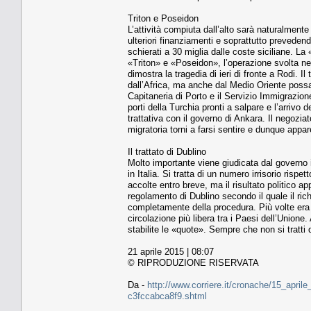
Triton e Poseidon
L’attività compiuta dall’alto sarà naturalmente
ulteriori finanziamenti e soprattutto preveden
schierati a 30 miglia dalle coste siciliane. L
«Triton» e «Poseidon», l’operazione svolta nel 
dimostra la tragedia di ieri di fronte a Rodi. Il
dall’Africa, ma anche dal Medio Oriente possa i
Capitaneria di Porto e il Servizio Immigrazion
porti della Turchia pronti a salpare e l’arrivo
trattativa con il governo di Ankara. Il negozi
migratoria torni a farsi sentire e dunque app
Il trattato di Dublino
Molto importante viene giudicata dal governo i
in Italia. Si tratta di un numero irrisorio ris
accolte entro breve, ma il risultato politico ap
regolamento di Dublino secondo il quale il ric
completamente della procedura. Più volte era 
circolazione più libera tra i Paesi dell’Union
stabilite le «quote». Sempre che non si tratti
21 aprile 2015 | 08:07
© RIPRODUZIONE RISERVATA
Da -
http://www.corriere.it/cronache/15_april
c3fccabca8f9.shtml