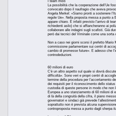
I team misti
La possibilità che la cooperazione dell’Ue fos
convocato dopo il naufragio che aveva provoca
Angela Merkel: «Siamo pronti a sostenere l’It
regole Ue». Nella proposta messa a punto a Bru
appare chiaro. È infatti previsto l’arrivo di t
richiedenti asilo) che si affiancheranno ai poliz
collaborare alle indagini sugli scafisti. Già d
però dai tecnici del Viminale come una sorta
Non a caso nei giorni scorsi il prefetto Mario
commissione parlamentare sui centri di accogl
cambio di promesse future». E adesso che l’inv
controdeduzioni.
60 milioni di euro
C’è un altro aspetto sul quale si dovrà discute
difficoltà». Sono veri e propri centri di accog
termine della procedura per l’accertamento dell
dei requisiti per il riconoscimento dello status
custodia di queste persone in modo che non lasc
Europea a uno stanziamento di 60 milioni di eur
di là della congruità della cifra, il piano mes
governatori e sindaci già prevede l’allestimen
soprattutto non è prevista alcuna supervisio
controproposta messa a punto dagli sherpa ita