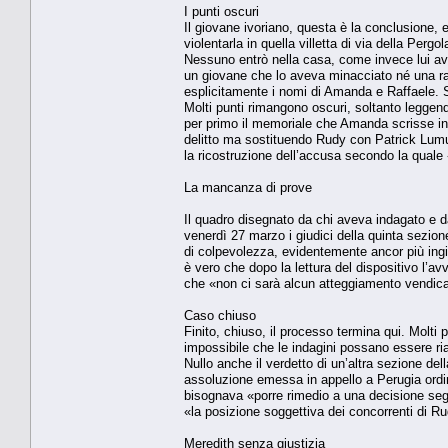
I punti oscuri
Il giovane ivoriano, questa è la conclusione, 
violentarla in quella villetta di via della Perg
Nessuno entrò nella casa, come invece lui av
un giovane che lo aveva minacciato né una 
esplicitamente i nomi di Amanda e Raffaele. Sm
Molti punti rimangono oscuri, soltanto leggendo
per primo il memoriale che Amanda scrisse in 
delitto ma sostituendo Rudy con Patrick Lumu
la ricostruzione dell’accusa secondo la qual
La mancanza di prove
Il quadro disegnato da chi aveva indagato e da
venerdì 27 marzo i giudici della quinta sezio
di colpevolezza, evidentemente ancor più ing
è vero che dopo la lettura del dispositivo l’a
che «non ci sarà alcun atteggiamento vendicat
Caso chiuso
Finito, chiuso, il processo termina qui. Molti
impossibile che le indagini possano essere riap
Nullo anche il verdetto di un’altra sezione de
assoluzione emessa in appello a Perugia ordi
bisognava «porre rimedio a una decisione segna
«la posizione soggettiva dei concorrenti di 
Meredith senza giustizia