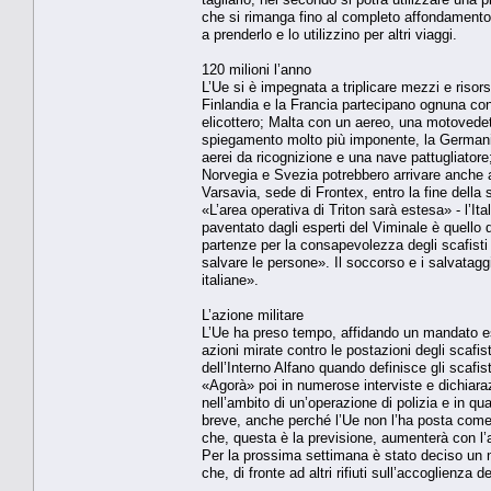
che si rimanga fino al completo affondamento, 
a prenderlo e lo utilizzino per altri viaggi.
120 milioni l’anno
L’Ue si è impegnata a triplicare mezzi e riso
Finlandia e la Francia partecipano ognuna con
elicottero; Malta con un aereo, una motovedet
spiegamento molto più imponente, la Germania 
aerei da ricognizione e una nave pattugliatore
Norvegia e Svezia potrebbero arrivare anche ae
Varsavia, sede di Frontex, entro la fine della
«L’area operativa di Triton sarà estesa» - l’Ita
paventato dagli esperti del Viminale è quello
partenze per la consapevolezza degli scafisti c
salvare le persone». Il soccorso e i salvatag
italiane».
L’azione militare
L’Ue ha preso tempo, affidando un mandato espl
azioni mirate contro le postazioni degli scafis
dell’Interno Alfano quando definisce gli scafi
«Agorà» poi in numerose interviste e dichiara
nell’ambito di un’operazione di polizia e in qu
breve, anche perché l’Ue non l’ha posta come p
che, questa è la previsione, aumenterà con l’
Per la prossima settimana è stato deciso un 
che, di fronte ad altri rifiuti sull’accoglienza de