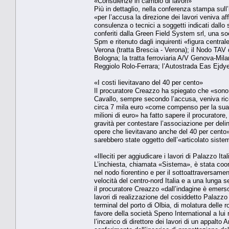
«Consulenze in cambio di lavori»
Più in dettaglio, nella conferenza stampa sull
«per l’accusa la direzione dei lavori veniva aff
consulenza o tecnici a soggetti indicati dallo s
conferiti dalla Green Field System srl, una soci
Spm e ritenuto dagli inquirenti «figura centrale d
Verona (tratta Brescia - Verona); il Nodo TAV d
Bologna; la tratta ferroviaria A/V Genova-Mila
Reggiolo Rolo-Ferrara; l’Autostrada Eas Ejdy
«I costi lievitavano del 40 per cento»
Il procuratore Creazzo ha spiegato che «sono st
Cavallo, sempre secondo l’accusa, veniva ricono
circa 7 mila euro «come compenso per la sua ill
milioni di euro» ha fatto sapere il procurator
gravità per contestare l’associazione per deli
opere che lievitavano anche del 40 per cento»
sarebbero state oggetto dell’«articolato siste
«Illeciti per aggiudicare i lavori di Palazzo It
L’inchiesta, chiamata «Sistema», è stata coordi
nel nodo fiorentino e per il sottoattraversamento
velocità del centro-nord Italia e a una lunga s
il procuratore Creazzo «dall’indagine è emerso
lavori di realizzazione del cosiddetto Palazzo
terminal del porto di Olbia, di molatura delle 
favore della società Speno International a lui r
l’incarico di direttore dei lavori di un appalto