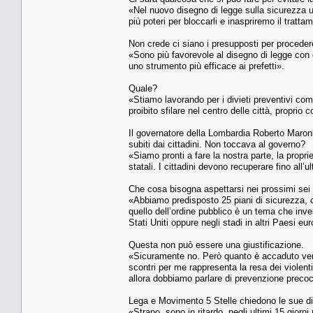
«Nel nuovo disegno di legge sulla sicurezza u
più poteri per bloccarli e inaspriremo il tratt
Non crede ci siano i presupposti per proceder
«Sono più favorevole al disegno di legge con 
uno strumento più efficace ai prefetti».
Quale?
«Stiamo lavorando per i divieti preventivi come
proibito sfilare nel centro delle città, proprio
Il governatore della Lombardia Roberto Maroni
subiti dai cittadini. Non toccava al governo?
«Siamo pronti a fare la nostra parte, la propr
statali. I cittadini devono recuperare fino all’u
Che cosa bisogna aspettarsi nei prossimi sei
«Abbiamo predisposto 25 piani di sicurezza, ci
quello dell’ordine pubblico è un tema che inv
Stati Uniti oppure negli stadi in altri Paesi eur
Questa non può essere una giustificazione.
«Sicuramente no. Però quanto è accaduto ven
scontri per me rappresenta la resa dei violenti
allora dobbiamo parlare di prevenzione precoce
Lega e Movimento 5 Stelle chiedono le sue di
«Strano, sono in ritardo, negli ultimi 15 giorn