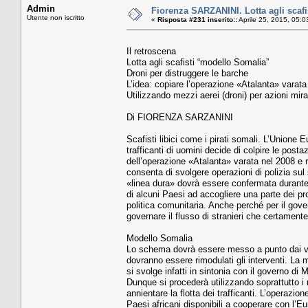
Admin
Fiorenza SARZANINI. Lotta agli scaf
Utente non iscritto
«
Risposta #231 inserito::
Aprile 25, 2015, 05:0
Il retroscena
Lotta agli scafisti “modello Somalia”
Droni per distruggere le barche
L’idea: copiare l’operazione «Atalanta» varata 
Utilizzando mezzi aerei (droni) per azioni mirat
Di FIORENZA SARZANINI
Scafisti libici come i pirati somali. L’Unione E
trafficanti di uomini decide di colpire le posta
dell’operazione «Atalanta» varata nel 2008 e r
consenta di svolgere operazioni di polizia sul 
«linea dura» dovrà essere confermata durante i
di alcuni Paesi ad accogliere una parte dei p
politica comunitaria. Anche perché per il gove
governare il flusso di stranieri che certament
Modello Somalia
Lo schema dovrà essere messo a punto dai vert
dovranno essere rimodulati gli interventi. La 
si svolge infatti in sintonia con il governo di
Dunque si procederà utilizzando soprattutto i 
annientare la flotta dei trafficanti. L’operazi
Paesi africani disponibili a cooperare con l’Eu