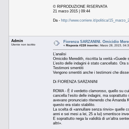
© RIPRODUZIONE RISERVATA
21 marzo 2015 | 09:44
Da -
http://www.corriere.it/politica/15_marzo
Admin
Fiorenza SARZANINI. Omicidio Meredit
Utente non iscritto
«
Risposta #228 inserito::
Marzo 28, 2015, 04:
L’analisi
Omicidio Meredith, riscritta la verità «Guede s
L’esito delle indagini è stato cancellato. Ora s
Testimoni smentiti
Vengono smentiti anche i testimoni che dissero
Di FIORENZA SARZANINI
ROMA - È il verdetto clamoroso, quello su c
cancella l’esito delle indagini, ma soprattutt
avevano pronunciato ritenendo che Amanda Kno
questo era stato stabilito.
La scelta di «annullare senza rinvio» quelle c
anni e sei mesi a lei, 25 a lui) smentisce inv
E soprattutto nega la validità di un’altra sen
altri».