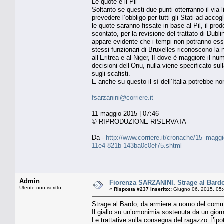
Le quote e il Pil
Soltanto se questi due punti otterranno il via 
prevedere l’obbligo per tutti gli Stati ad acco
le quote saranno fissate in base al Pil, il prod
scontato, per la revisione del trattato di Dub
appare evidente che i tempi non potranno essere
stessi funzionari di Bruxelles riconoscono la n
all’Eritrea e al Niger, lì dove è maggiore il n
decisioni dell’Onu, nulla viene specificato sul
sugli scafisti.
E anche su questo il sì dell’Italia potrebbe n
fsarzanini@corriere.it
11 maggio 2015 | 07:46
© RIPRODUZIONE RISERVATA
Da -
http://www.corriere.it/cronache/15_maggio
11e4-821b-143ba0c0ef75.shtml
Admin
Fiorenza SARZANINI. Strage al Bardo
Utente non iscritto
«
Risposta #237 inserito::
Giugno 06, 2015, 05:
Strage al Bardo, da armiere a uomo del comman
Il giallo su un’omonimia sostenuta da un giorn
Le trattative sulla consegna del ragazzo: l’i