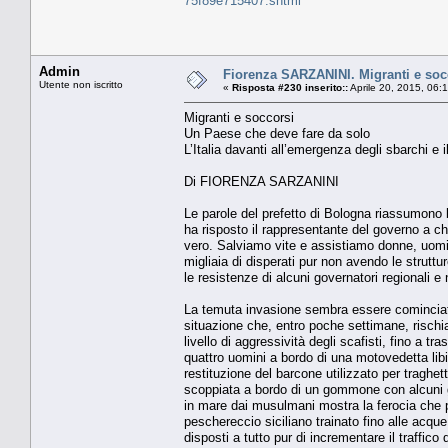
75f89e715407.shtml
Admin
Fiorenza SARZANINI. Migranti e soc
Utente non iscritto
«
Risposta #230 inserito::
Aprile 20, 2015, 06:
Migranti e soccorsi
Un Paese che deve fare da solo
L’Italia davanti all’emergenza degli sbarchi e i
Di FIORENZA SARZANINI
Le parole del prefetto di Bologna riassumono 
ha risposto il rappresentante del governo a c
vero. Salviamo vite e assistiamo donne, uomini
migliaia di disperati pur non avendo le struttu
le resistenze di alcuni governatori regionali e 
La temuta invasione sembra essere cominciata. I
situazione che, entro poche settimane, rischia 
livello di aggressività degli scafisti, fino a tr
quattro uomini a bordo di una motovedetta lib
restituzione del barcone utilizzato per traghet
scoppiata a bordo di un gommone con alcuni gio
in mare dai musulmani mostra la ferocia che pu
peschereccio siciliano trainato fino alle acqu
disposti a tutto pur di incrementare il traffico