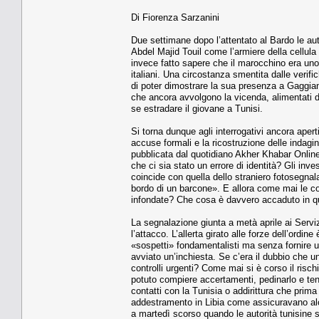
Di Fiorenza Sarzanini
Due settimane dopo l’attentato al Bardo le auto
Abdel Majid Touil come l’armiere della cellula
invece fatto sapere che il marocchino era un
italiani. Una circostanza smentita dalle verifi
di poter dimostrare la sua presenza a Gaggian
che ancora avvolgono la vicenda, alimentati 
se estradare il giovane a Tunisi.
Si torna dunque agli interrogativi ancora apert
accuse formali e la ricostruzione delle indagi
pubblicata dal quotidiano Akher Khabar Online
che ci sia stato un errore di identità? Gli inve
coincide con quella dello straniero fotosegnal
bordo di un barcone». E allora come mai le co
infondate? Che cosa è davvero accaduto in qu
La segnalazione giunta a metà aprile ai Servizi
l’attacco. L’allerta girato alle forze dell’ord
«sospetti» fondamentalisti ma senza fornire ul
avviato un’inchiesta. Se c’era il dubbio che un
controlli urgenti? Come mai si è corso il risch
potuto compiere accertamenti, pedinarlo e ten
contatti con la Tunisia o addirittura che prima
addestramento in Libia come assicuravano alcu
a martedì scorso quando le autorità tunisine so