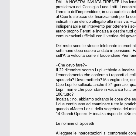
DALLA NOSTRA INVIATA FIRENZE Una lettera su 
presidenza del Consiglio Luca Lotti. I carabini
l’arresto dell’imprenditore, in una cartellina 
al Cipe lo sblocco dei finanziamenti per la cost
indicati in un elenco allegato alla missiva. «Ca
indispensabile un intervento per ottenere i so
erano proprio Perotti e Incalza a gestire tutti g
comunicazioni ufficiali con il vertice del gove
Del resto sono le stesse telefonate intercettat
settimane dopo essere andato in pensione. Fa
sull’Alta velocità come il faccendiere Pierfran
«Che devo fare?»
Il 22 dicembre scorso Lupi «chiede a Incalza 
l’emendamento che conferma i rapporti di col
spostarla? Devo metterla? Ma voglio dire, come
Cipe Lupi lo sollecita anche il 24 gennaio, qu
Lupi : non è che puoi stare in vacanza tu... S
106,tutto?
Incalza : no, abbiamo soltanto le cose che er
I due continuano ad esaminare tutte le pratic
quando «Marco Lezzi della segreteria del minis
14 Grandi Opere». E incalza risponde: «Se me 
Le nomine di Sposetti
A leggere le intercettazioni si comprende come 