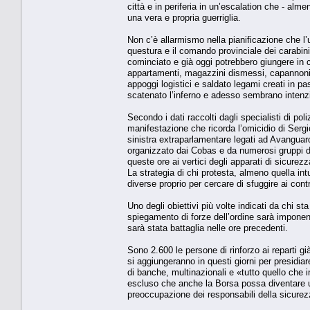
città e in periferia in un’escalation che - alm
una vera e propria guerriglia.
Non c’è allarmismo nella pianificazione che l’u
questura e il comando provinciale dei carabinie
cominciato e già oggi potrebbero giungere in 
appartamenti, magazzini dismessi, capannoni 
appoggi logistici e saldato legami creati in 
scatenato l’inferno e adesso sembrano intenzio
Secondo i dati raccolti dagli specialisti di po
manifestazione che ricorda l’omicidio di Sergi
sinistra extraparlamentare legati ad Avanguard
organizzato dai Cobas e da numerosi gruppi di
queste ore ai vertici degli apparati di sicurezz
La strategia di chi protesta, almeno quella in
diverse proprio per cercare di sfuggire ai contro
Uno degli obiettivi più volte indicati da chi s
spiegamento di forze dell’ordine sarà imponen
sarà stata battaglia nelle ore precedenti.
Sono 2.600 le persone di rinforzo ai reparti gi
si aggiungeranno in questi giorni per presidiar
di banche, multinazionali e «tutto quello che 
escluso che anche la Borsa possa diventare un 
preoccupazione dei responsabili della sicurez