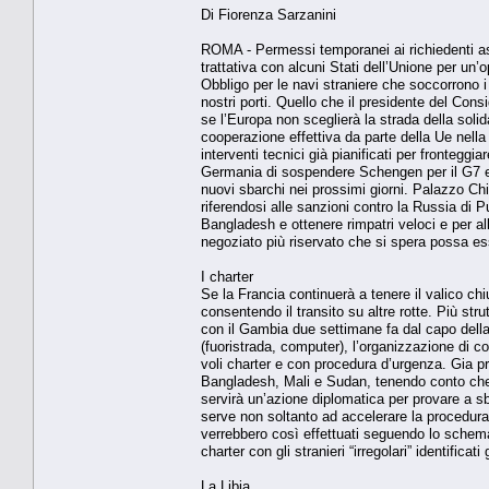
Di Fiorenza Sarzanini
ROMA - Permessi temporanei ai richiedenti asil
trattativa con alcuni Stati dell’Unione per un’o
Obbligo per le navi straniere che soccorrono i m
nostri porti. Quello che il presidente del Consig
se l’Europa non sceglierà la strada della solida
cooperazione effettiva da parte della Ue nella 
interventi tecnici già pianificati per fronteggia
Germania di sospendere Schengen per il G7 e d
nuovi sbarchi nei prossimi giorni. Palazzo Chi
riferendosi alle sanzioni contro la Russia di Pu
Bangladesh e ottenere rimpatri veloci e per al
negoziato più riservato che si spera possa es
I charter
Se la Francia continuerà a tenere il valico chi
consentendo il transito su altre rotte. Più str
con il Gambia due settimane fa dal capo dell
(fuoristrada, computer), l’organizzazione di cor
voli charter e con procedura d’urgenza. Gia pr
Bangladesh, Mali e Sudan, tenendo conto che 
servirà un’azione diplomatica per provare a sbl
serve non soltanto ad accelerare la procedura, 
verrebbero così effettuati seguendo lo schema 
charter con gli stranieri “irregolari” identificat
La Libia