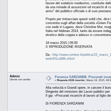
favore del sodalizio medesimo, costituite dall
da una miriade di assunzioni od incarichi di cons
amici” del pubblico ufficiale o di suoi prestan
Proprio per rintracciare questi soldi che, dice 
concentra sugli affari della società «Green Fi
con sede in Lugano, dove Christine Mor, mogli
Italia nel febbraio 2014, tanto da essere indag
elvetico della coppia e adesso si concentrano 
18 marzo 2015 | 09:00
© RIPRODUZIONE RISERVATA
Da -
http://www.corriere.it/politica/15_marzo_
eedcf01ca586.shtml
Admin
Fiorenza SARZANINI. Procurati incaric
Utente non iscritto
«
Risposta #226 inserito::
Marzo 19, 2015, 06:
Alta velocità e Grandi opere, in carcere il bur
Dirigente del ministero dei Lavori pubblici per
Il gip: «Procurati incarichi di lavoro al figlio d
Di FIORENZA SARZANINI