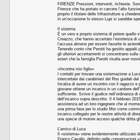
FIRENZE Pressioni, interventi, richieste. Sono 
Firenze che ha portato in carcere l’alto funzi
proprio il titolare delle Infrastrutture a chied
in un’occasione lo stesso Lupi si sarebbe spes
Il sistema
È un vero e proprio sistema di potere quello s
Creazzo, che hanno accertato l’esistenza di u
l’accusa almeno per essere favorite le azien
Tenendo conto che Perotti ha gestito appalti pe
gli ulteriori accertamenti si concentrano sull
esteri che la famiglia Perotti risulta aver movi
«Incontra mio figlio»
I contatti per trovare una sistemazione a Luc
intercettate dai carabinieri del Ros guidati da
Incalza di avere un incontro con il ragazzo e po
giovane ottiene un incarico in un cantiere del
sufficiente. Scrive il giudice nell’ordinanza di
dell’incarico sopra descritto. Il 4 febbraio 20
assistenza ad un loro ingegnere che al momen
una prima fase per lo studio Mor come commer
incarico collegato per le nostre attività di d
una specie di motore acceso qualche dritta gl
L’amico di Luca
Il «sistema» viene evidentemente utilizzato da
Franco Cavallo, definito nelle conversazioni «l