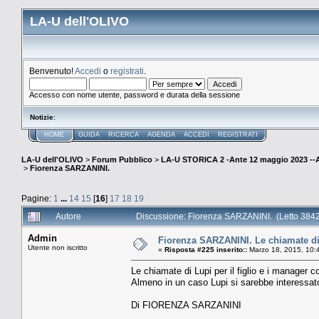
LA-U dell'OLIVO
Benvenuto!
Accedi
o
registrati
.
Accesso con nome utente, password e durata della sessione
Notizie
:
HOME
GUIDA
RICERCA
AGENDA
ACCEDI
REGISTRATI
LA-U dell'OLIVO
>
Forum Pubblico
>
LA-U STORICA 2 -Ante 12 maggio 2023 
>
Fiorenza SARZANINI.
Pagine:
1
...
14
15
[
16
]
17
18
19
Autore
Discussione: Fiorenza SARZANINI. (Letto 3842
Admin
Fiorenza SARZANINI. Le chiamate di L
Utente non iscritto
«
Risposta #225 inserito::
Marzo 18, 2015, 10:
Le chiamate di Lupi per il figlio e i manager c
Almeno in un caso Lupi si sarebbe interessato 
Di FIORENZA SARZANINI