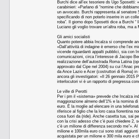
Burchi dice all’ex tesoriere ds Ugo Sposetti:
carabinieri: «Parlano di “nomine che dobbiam
un avvocato. Burchi rappresenta al senatore S
specificando di non poterlo inserire in un col
roba”. Il giorno dopo Sposetti dice a Burchi “
Luciano gli voglio trovare un’altra roba, ma 
Gli amici socialisti
Quanto potere abbia Incalza si comprende anche
«Dall’attività di indagine è emerso che l’ex min
vicende riguardanti appalti pubblici, sia con In
comunicazioni, circa l’interesse di Jacopo Bene
realizzazione dell’autostrada Roma Latina (oper
approvato dal Cipe nel 2004) su cui l’Anac pre
da Ance Lazio e Acer (costruttori di Roma) in
ancora gli investigatori: «Il 26 gennaio 2015 P
interlocutori vi è un rapporto di pregressa co
Le ville di Perotti
Per i pm il «sistema» prevede che Incalza ind
maggiorazione almeno dell’1% e la nomina di Pe
euro. È la moglie ad elencare in una telefonata 
riferisce al figlio che la loro casa fiorenti
cosa fuori da (ride). Anche casetta tua, sai pe
con la crisi adesso che c’è puoi chiedere 2, s
c’è un milione di differenza secondo me”». Al f
milione e 100mila euro cui sono stati aggiunti 
acquistata per un milione e 300 mila euro e c