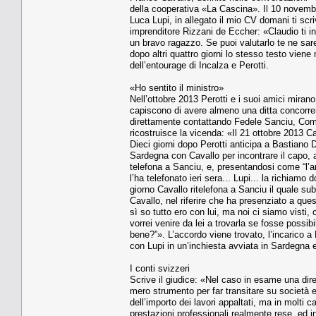
della cooperativa «La Cascina». Il 10 novemb
Luca Lupi, in allegato il mio CV domani ti scri
imprenditore Rizzani de Eccher: «Claudio ti ino
un bravo ragazzo. Se puoi valutarlo te ne sa
dopo altri quattro giorni lo stesso testo vien
dell’entourage di Incalza e Perotti.
«Ho sentito il ministro»
Nell’ottobre 2013 Perotti e i suoi amici miran
capiscono di avere almeno una ditta concorrent
direttamente contattando Fedele Sanciu, Commi
ricostruisce la vicenda: «Il 21 ottobre 2013 
Dieci giorni dopo Perotti anticipa a Bastiano
Sardegna con Cavallo per incontrare il capo, 
telefona a Sanciu, e, presentandosi come “l’a
l’ha telefonato ieri sera... Lupi... la richia
giorno Cavallo ritelefona a Sanciu il quale subi
Cavallo, nel riferire che ha presenziato a que
sì so tutto ero con lui, ma noi ci siamo visti
vorrei venire da lei a trovarla se fosse possi
bene?”». L’accordo viene trovato, l’incarico 
con Lupi in un’inchiesta avviata in Sardegna e
I conti svizzeri
Scrive il giudice: «Nel caso in esame una dire
mero strumento per far transitare su società e
dell’importo dei lavori appaltati, ma in molti c
prestazioni professionali realmente rese, ed inq