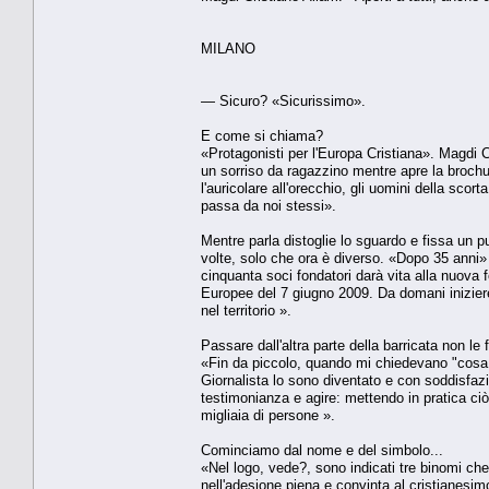
MILANO
— Sicuro? «Sicurissimo».
E come si chiama?
«Protagonisti per l'Europa Cristiana». Magdi C
un sorriso da ragazzino mentre apre la brochur
l'auricolare all'orecchio, gli uomini della scor
passa da noi stessi».
Mentre parla distoglie lo sguardo e fissa un 
volte, solo che ora è diverso. «Dopo 35 anni»
cinquanta soci fondatori darà vita alla nuova f
Europee del 7 giugno 2009. Da domani inizierem
nel territorio ».
Passare dall'altra parte della barricata non le 
«Fin da piccolo, quando mi chiedevano "cosa vu
Giornalista lo sono diventato e con soddisfazi
testimonianza e agire: mettendo in pratica ciò c
migliaia di persone ».
Cominciamo dal nome e del simbolo...
«Nel logo, vede?, sono indicati tre binomi ch
nell'adesione piena e convinta al cristianesimo