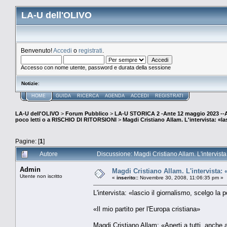
LA-U dell'OLIVO
Benvenuto!
Accedi
o
registrati
.
Accesso con nome utente, password e durata della sessione
Notizie
:
HOME
GUIDA
RICERCA
AGENDA
ACCEDI
REGISTRATI
LA-U dell'OLIVO
>
Forum Pubblico
>
LA-U STORICA 2 -Ante 12 maggio 2023 
poco letti o a RISCHIO DI RITORSIONI
>
Magdi Cristiano Allam. L'intervista: «las
Pagine: [
1
]
Autore
Discussione: Magdi Cristiano Allam. L'intervista:
Admin
Magdi Cristiano Allam. L'intervista: 
Utente non iscritto
«
inserito::
Novembre 30, 2008, 11:06:35 pm »
L'intervista: «lascio il giornalismo, scelgo la p
«Il mio partito per l'Europa cristiana»
Magdi Cristiano Allam: «Aperti a tutti, anche 