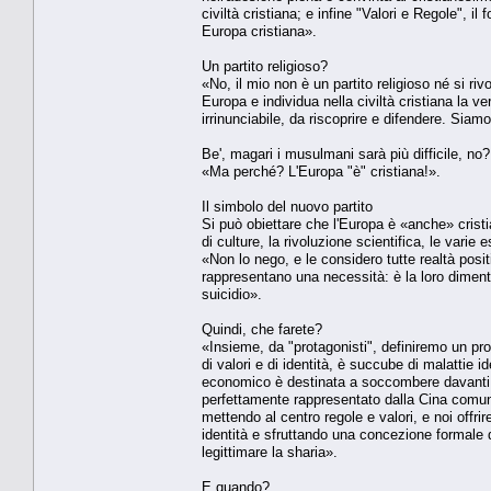
civiltà cristiana; e infine "Valori e Regole", il
Europa cristiana».
Un partito religioso?
«No, il mio non è un partito religioso né si ri
Europa e individua nella civiltà cristiana la ver
irrinunciabile, da riscoprire e difendere. Siam
Be', magari i musulmani sarà più difficile, no?
«Ma perché? L'Europa "è" cristiana!».
Il simbolo del nuovo partito
Si può obiettare che l'Europa è «anche» crist
di culture, la rivoluzione scientifica, le varie
«Non lo nego, e le considero tutte realtà positi
rappresentano una necessità: è la loro dimentic
suicidio».
Quindi, che farete?
«Insieme, da "protagonisti", definiremo un pro
di valori e di identità, è succube di malattie 
economico è destinata a soccombere davanti a
perfettamente rappresentato dalla Cina comunist
mettendo al centro regole e valori, e noi offr
identità e sfruttando una concezione formale de
legittimare la sharia».
E quando?