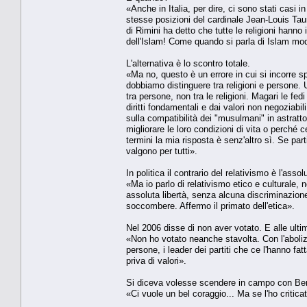
«Anche in Italia, per dire, ci sono stati casi in
stesse posizioni del cardinale Jean-Louis Taura
di Rimini ha detto che tutte le religioni hanno
dell'Islam! Come quando si parla di Islam mo
L'alternativa è lo scontro totale.
«Ma no, questo è un errore in cui si incorre sp
dobbiamo distinguere tra religioni e persone.
tra persone, non tra le religioni. Magari le
diritti fondamentali e dai valori non negoziab
sulla compatibilità dei "musulmani" in astra
migliorare le loro condizioni di vita o perché
termini la mia risposta è senz'altro sì. Se par
valgono per tutti».
In politica il contrario del relativismo è l'asso
«Ma io parlo di relativismo etico e culturale, 
assoluta libertà, senza alcuna discriminazio
soccombere. Affermo il primato dell'etica».
Nel 2006 disse di non aver votato. E alle ulti
«Non ho votato neanche stavolta. Con l'abolizi
persone, i leader dei partiti che ce l'hanno fat
priva di valori».
Si diceva volesse scendere in campo con Ber
«Ci vuole un bel coraggio... Ma se l'ho critica