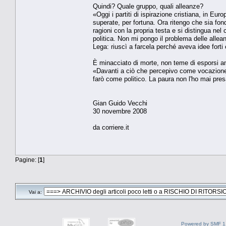
Quindi? Quale gruppo, quali alleanze?
«Oggi i partiti di ispirazione cristiana, in Eu
superate, per fortuna. Ora ritengo che sia f
ragioni con la propria testa e si distingua ne
politica. Non mi pongo il problema delle alle
Lega: riuscì a farcela perché aveva idee forti 
È minacciato di morte, non teme di esporsi an
«Davanti a ciò che percepivo come vocazione e
farò come politico. La paura non l'ho mai pres
Gian Guido Vecchi
30 novembre 2008
da corriere.it
Pagine: [
1
]
Vai a:
Powered by SMF 1