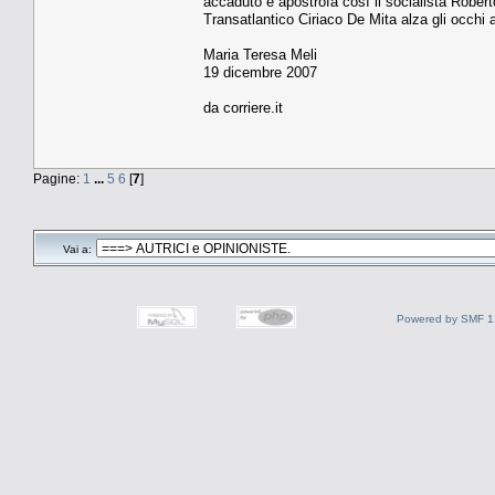
accaduto e apostrofa così il socialista Rober
Transatlantico Ciriaco De Mita alza gli occhi 
Maria Teresa Meli
19 dicembre 2007
da corriere.it
Pagine:
1
...
5
6
[
7
]
Vai a:
Powered by SMF 1