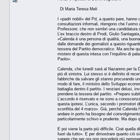
Di Maria Teresa Meli
I «padri nobili» del Pd, a quanto pare, hanno d
consultazioni informali, ritengono che l’uomo
Professore: che non sembri una candidatura da
L’ex braccio destro di Prodi, Giulio Santagata
«Calenda è una persona di qualità, una buona 
dalle domande dei giornalisti a questo riguar
tessera del Partito democratico. Ma anche quell
mistero di questa intesa con l’inquilino di 
Paolo».
Calenda, che lunedì sarà al Nazareno per la D
più di sinistra. Lui stesso si è definito di re
fabbriche da salvare gli stanno procurando una
modo di fare, il ministro dello Sviluppo econ
battaglia dentro il partito. I renziani delusi, 
prendere la tessera del partito. «Preparo sub
L’accordo è riservato e ne sono a conoscenza i
questa ipotesi. L’unica, secondo i promotori d
sconfitta del 4 marzo». Già, perché Calenda h
andare in porto ha bisogno del coinvolgimento 
particolarmente schivo e prudente. Ma dopo qu
E poi viene la parte più difficile. Cioè quella 
fuori da tutto». E per dimostrare quanto ciò s
sapere che per ora non procederà più nemmeno