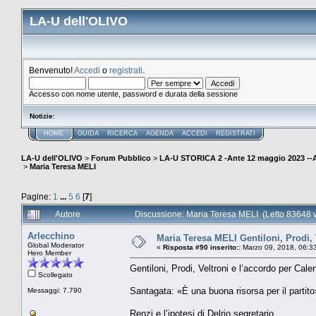
LA-U dell'OLIVO
Benvenuto!
Accedi
o
registrati
.
Accesso con nome utente, password e durata della sessione
Notizie
:
HOME
GUIDA
RICERCA
AGENDA
ACCEDI
REGISTRATI
LA-U dell'OLIVO
>
Forum Pubblico
>
LA-U STORICA 2 -Ante 12 maggio 2023 
>
Maria Teresa MELI
Pagine:
1
...
5
6
[
7
]
Autore
Discussione: Maria Teresa MELI (Letto 83648 v
Arlecchino
Maria Teresa MELI Gentiloni, Prodi, V
Global Moderator
«
Risposta #90 inserito::
Marzo 09, 2018, 06:3
Hero Member
Gentiloni, Prodi, Veltroni e l’accordo per Cal
Scollegato
Santagata: «È una buona risorsa per il partito
Messaggi: 7.790
Renzi e l’ipotesi di Delrio segretario