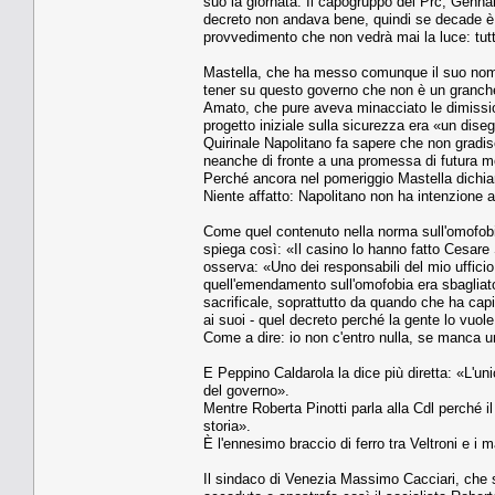
suo la giornata. Il capogruppo del Prc, Genna
decreto non andava bene, quindi se decade è 
provvedimento che non vedrà mai la luce: tutt
Mastella, che ha messo comunque il suo nome
tener su questo governo che non è un granché
Amato, che pure aveva minacciato le dimissioni
progetto iniziale sulla sicurezza era «un dise
Quirinale Napolitano fa sapere che non gradisce
neanche di fronte a una promessa di futura mod
Perché ancora nel pomeriggio Mastella dichiara
Niente affatto: Napolitano non ha intenzione alc
Come quel contenuto nella norma sull'omofobi
spiega così: «Il casino lo hanno fatto Cesare
osserva: «Uno dei responsabili del mio uffici
quell'emendamento sull'omofobia era sbagliato,
sacrificale, soprattutto da quando che ha cap
ai suoi - quel decreto perché la gente lo vuole
Come a dire: io non c'entro nulla, se manca un
E Peppino Caldarola la dice più diretta: «L'uni
del governo».
Mentre Roberta Pinotti parla alla Cdl perché i
storia».
È l'ennesimo braccio di ferro tra Veltroni e i m
Il sindaco di Venezia Massimo Cacciari, che 