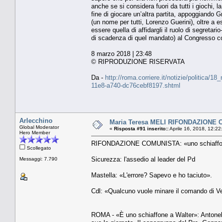
anche se si considera fuori da tutti i giochi,
fine di giocare un’altra partita, appoggiando G
(un nome per tutti, Lorenzo Guerini), oltre a 
essere quella di affidargli il ruolo di segreta
di scadenza di quel mandato) al Congresso c
8 marzo 2018 | 23:48
© RIPRODUZIONE RISERVATA
Da -
http://roma.corriere.it/notizie/politica/
11e8-a740-dc76cebf8197.shtml
Arlecchino
Maria Teresa MELI RIFONDAZIONE CO
Global Moderator
«
Risposta #91 inserito::
Aprile 16, 2018, 12:22
Hero Member
RIFONDAZIONE COMUNISTA: «uno schiaffone
Scollegato
Sicurezza: l'assedio al leader del Pd
Messaggi: 7.790
Mastella: «L'errore? Sapevo e ho taciuto».
Cdl: «Qualcuno vuole minare il comando di Ve
ROMA - «È uno schiaffone a Walter»: Antonell