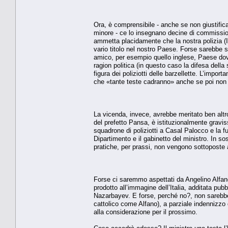
Ora, è comprensibile - anche se non giustific
minore - ce lo insegnano decine di commissioni
ammetta placidamente che la nostra polizia (In
vario titolo nel nostro Paese. Forse sarebbe s
amico, per esempio quello inglese, Paese dov
ragion politica (in questo caso la difesa dell
figura dei poliziotti delle barzellette. L’impor
che «tante teste cadranno» anche se poi no
La vicenda, invece, avrebbe meritato ben altro
del prefetto Pansa, è istituzionalmente gravi
squadrone di poliziotti a Casal Palocco e la f
Dipartimento e il gabinetto del ministro. In s
pratiche, per prassi, non vengono sottoposte al
Forse ci saremmo aspettati da Angelino Alfano
prodotto all’immagine dell’Italia, additata pu
Nazarbayev. E forse, perché no?, non sarebbe
cattolico come Alfano), a parziale indennizzo
alla considerazione per il prossimo.