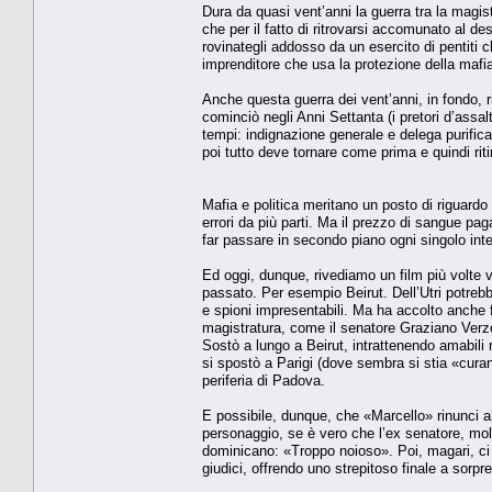
Dura da quasi vent’anni la guerra tra la magis
che per il fatto di ritrovarsi accomunato al d
rovinategli addosso da un esercito di pentiti
imprenditore che usa la protezione della mafia
Anche questa guerra dei vent’anni, in fondo, ri
cominciò negli Anni Settanta (i pretori d’assal
tempi: indignazione generale e delega purifica
poi tutto deve tornare come prima e quindi riti
Mafia e politica meritano un posto di riguard
errori da più parti. Ma il prezzo di sangue paga
far passare in secondo piano ogni singolo in
Ed oggi, dunque, rivediamo un film più volte v
passato. Per esempio Beirut. Dell’Utri potrebbe
e spioni impresentabili. Ma ha accolto anche fina
magistratura, come il senatore Graziano Verzotto
Sostò a lungo a Beirut, intrattenendo amabili r
si spostò a Parigi (dove sembra si stia «curand
periferia di Padova.
E possibile, dunque, che «Marcello» rinunci al
personaggio, se è vero che l’ex senatore, mol
dominicano: «Troppo noioso». Poi, magari, ci st
giudici, offrendo uno strepitoso finale a sorpr