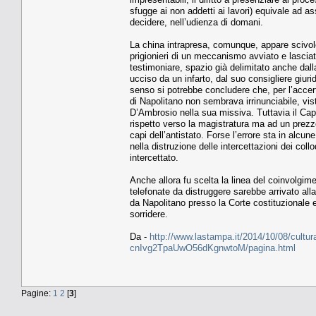
sfugge ai non addetti ai lavori) equivale ad ass
decidere, nell’udienza di domani.
La china intrapresa, comunque, appare scivolo
prigionieri di un meccanismo avviato e lasciato
testimoniare, spazio già delimitato anche dall
ucciso da un infarto, dal suo consigliere giu
senso si potrebbe concludere che, per l’accert
di Napolitano non sembrava irrinunciabile, vist
D’Ambrosio nella sua missiva. Tuttavia il Cap
rispetto verso la magistratura ma ad un prezz
capi dell’antistato. Forse l’errore sta in alcu
nella distruzione delle intercettazioni dei co
intercettato.
Anche allora fu scelta la linea del coinvolgime
telefonate da distruggere sarebbe arrivato alla 
da Napolitano presso la Corte costituzionale 
sorridere.
Da -
http://www.lastampa.it/2014/10/08/cultura/
cnIvg2TpaUwO56dKgnwtoM/pagina.html
Pagine:
1
2
[
3
]