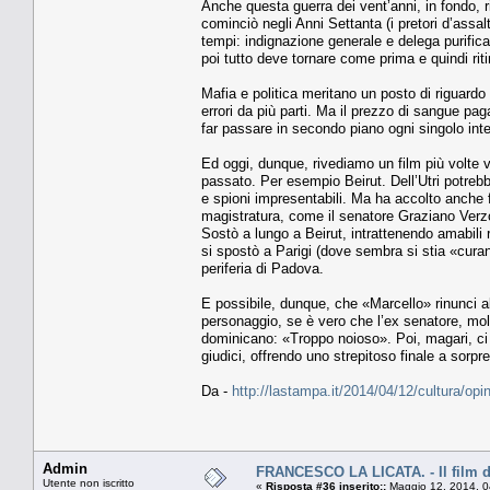
Anche questa guerra dei vent’anni, in fondo, ri
cominciò negli Anni Settanta (i pretori d’assal
tempi: indignazione generale e delega purifica
poi tutto deve tornare come prima e quindi riti
Mafia e politica meritano un posto di riguard
errori da più parti. Ma il prezzo di sangue paga
far passare in secondo piano ogni singolo in
Ed oggi, dunque, rivediamo un film più volte v
passato. Per esempio Beirut. Dell’Utri potrebbe
e spioni impresentabili. Ma ha accolto anche fina
magistratura, come il senatore Graziano Verzotto
Sostò a lungo a Beirut, intrattenendo amabili r
si spostò a Parigi (dove sembra si stia «curand
periferia di Padova.
E possibile, dunque, che «Marcello» rinunci al
personaggio, se è vero che l’ex senatore, mol
dominicano: «Troppo noioso». Poi, magari, ci st
giudici, offrendo uno strepitoso finale a sorpr
Da -
http://lastampa.it/2014/04/12/cultura/op
Admin
FRANCESCO LA LICATA. - Il film di
Utente non iscritto
«
Risposta #36 inserito::
Maggio 12, 2014, 0