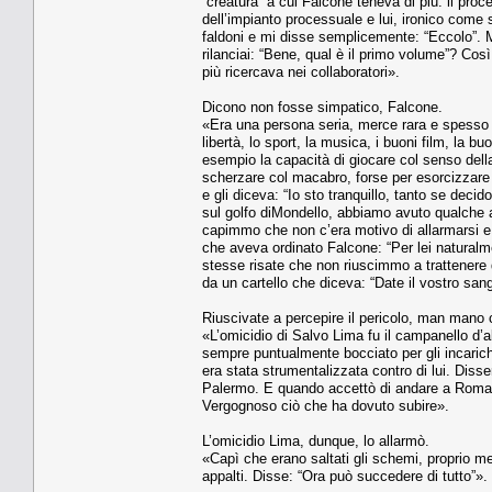
“creatura” a cui Falcone teneva di più: il pro
dell’impianto processuale e lui, ironico come 
faldoni e mi disse semplicemente: “Eccolo”. M
rilanciai: “Bene, qual è il primo volume”? Così
più ricercava nei collaboratori».
Dicono non fosse simpatico, Falcone.
«Era una persona seria, merce rara e spesso n
libertà, lo sport, la musica, i buoni film, la 
esempio la capacità di giocare col senso della
scherzare col macabro, forse per esorcizzare
e gli diceva: “Io sto tranquillo, tanto se de
sul golfo diMondello, abbiamo avuto qualche 
capimmo che non c’era motivo di allarmarsi e 
che aveva ordinato Falcone: “Per lei naturalm
stesse risate che non riuscimmo a trattenere 
da un cartello che diceva: “Date il vostro san
Riuscivate a percepire il pericolo, man mano c
«L’omicidio di Salvo Lima fu il campanello d’a
sempre puntualmente bocciato per gli incarich
era stata strumentalizzata contro di lui. Disse
Palermo. E quando accettò di andare a Roma, c
Vergognoso ciò che ha dovuto subire».
L’omicidio Lima, dunque, lo allarmò.
«Capì che erano saltati gli schemi, proprio men
appalti. Disse: “Ora può succedere di tutto”».