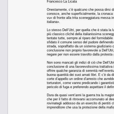
Francesco La Licata
Onestamente, c’è qualcuno che possa dirsi dav
conosce, anche superficialmente, la cronaca e
vu» di fronte alla trita sceneggiatura messa i
italiana».
Lo stesso Dell’Utri, per quella che è stata la
più classico cliché della italianissima sceneg
tentate tutte, sempre al riparo del formidabil
sfidato il comune senso del pudore definendo l
strada, sopraffatto da un sistema giudiziario 
conclusione non proprio favorevole a Dell’Utri
negare per non essere travolto dalla protesta 
Non sono mancati gli indizi di ciò che Dell’Ut
conclusione di una favorevolissima trattativa
offrire qualche garanzia di serenità nell’even
buona quantità dei suoi amati libri. E c’è da di
corte d’appello un ordine d’arresto che avrebb
torturatori, come vanno predicando i garantis
pericolo di fuga e preferendo aspettare il de
Dura da quasi vent’anni la guerra tra la magis
che per il fatto di ritrovarsi accomunato al d
rovinategli addosso da un esercito di pentiti
imprenditore che usa la protezione della mafia