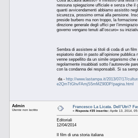
Cosa accadrà adesso? Il ministro una testa l’h
nessuna spiegazione ufficiale e senza che il 
quanti avvicendamenti abbiamo assistito negli 
sicurezza, prossimo ormai alla pensione. Ins
preside burbero ma non troppo, la formazione 
direzione generale degli uffici per l’immigraz
governo vengano tenuti all’oscuro» su iniziati
Sembra di assistere ai titoli di coda di un film
espiatorio dato in pasto all’opinione pubblica 
venne seppellito da un simile organismo che dav
regolarmente insabbiati sotto l’autorevole par
con la condanna dei responsabili. Si sa semp
da -
http://www.lastampa.it/2013/07/17/cultura/
e2QmTtGhvFAmjS5mMZ90DP/pagina.html
Admin
Francesco La Licata. Dell’Utri? Fa
Utente non iscritto
«
Risposta #35 inserito::
Aprile 13, 2014, 0
Editoriali
12/04/2014
Il film di una storia italiana