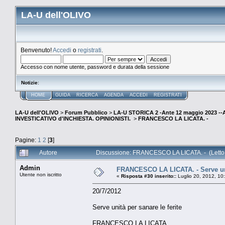
LA-U dell'OLIVO
Benvenuto!
Accedi
o
registrati
.
Accesso con nome utente, password e durata della sessione
Notizie
:
HOME
GUIDA
RICERCA
AGENDA
ACCEDI
REGISTRATI
LA-U dell'OLIVO
>
Forum Pubblico
>
LA-U STORICA 2 -Ante 12 maggio 2023 
INVESTICATIVO d'INCHIESTA. OPINIONISTI.
>
FRANCESCO LA LICATA. -
Pagine:
1
2
[
3
]
Autore
Discussione: FRANCESCO LA LICATA. - (Letto 
Admin
FRANCESCO LA LICATA. - Serve unit
Utente non iscritto
«
Risposta #30 inserito::
Luglio 20, 2012, 10
20/7/2012
Serve unità per sanare le ferite
FRANCESCO LA LICATA