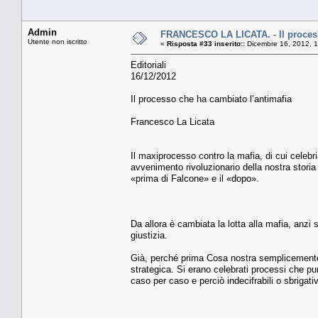
Admin
FRANCESCO LA LICATA. - Il process
Utente non iscritto
«
Risposta #33 inserito::
Dicembre 16, 2012, 1
Editoriali
16/12/2012
Il processo che ha cambiato l’antimafia
Francesco La Licata
Il maxiprocesso contro la mafia, di cui celebr
avvenimento rivoluzionario della nostra storia 
«prima di Falcone» e il «dopo».
Da allora è cambiata la lotta alla mafia, anzi 
giustizia.
Già, perché prima Cosa nostra semplicemente
strategica. Si erano celebrati processi che pu
caso per caso e perciò indecifrabili o sbrigati