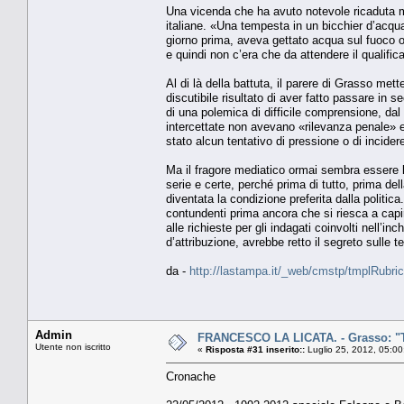
Una vicenda che ha avuto notevole ricaduta m
italiane. «Una tempesta in un bicchier d’acqua»
giorno prima, aveva gettato acqua sul fuoco 
e quindi non c’era che da attendere il qualific
Al di là della battuta, il parere di Grasso mette
discutibile risultato di aver fatto passare in se
di una polemica di difficile comprensione, dal
intercettate non avevano «rilevanza penale» e,
stato alcun tentativo di pressione o di incidere 
Ma il fragore mediatico ormai sembra essere l
serie e certe, perché prima di tutto, prima d
diventata la condizione preferita dalla politic
contundenti prima ancora che si riesca a capi
alle richieste per gli indagati coinvolti nell’in
d’attribuzione, avrebbe retto il segreto sulle 
da -
http://lastampa.it/_web/cmstp/tmplRubric
Admin
FRANCESCO LA LICATA. - Grasso: "T
Utente non iscritto
«
Risposta #31 inserito::
Luglio 25, 2012, 05:00
Cronache