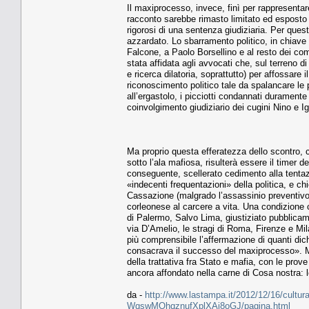
Il maxiprocesso, invece, finì per rappresentare
racconto sarebbe rimasto limitato ed esposto a
rigorosi di una sentenza giudiziaria. Per ques
azzardato. Lo sbarramento politico, in chiave u
Falcone, a Paolo Borsellino e al resto dei com
stata affidata agli avvocati che, sul terreno
e ricerca dilatoria, soprattutto) per affossare
riconoscimento politico tale da spalancare le 
all’ergastolo, i picciotti condannati duramente
coinvolgimento giudiziario dei cugini Nino e 
Ma proprio questa efferatezza dello scontro, 
sotto l’ala mafiosa, risulterà essere il timer 
conseguente, scellerato cedimento alla tentazi
«indecenti frequentazioni» della politica, e c
Cassazione (malgrado l’assassinio preventivo 
corleonese al carcere a vita. Una condizione c
di Palermo, Salvo Lima, giustiziato pubblica
via D’Amelio, le stragi di Roma, Firenze e Mil
più comprensibile l’affermazione di quanti di
consacrava il successo del maxiprocesso». Mor
della trattativa fra Stato e mafia, con le prove
ancora affondato nella carne di Cosa nostra: l
da -
http://www.lastampa.it/2012/12/16/cultura/
WqswMOhqznufXplXAi8oGJ/pagina.html