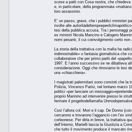
scese a patti con Cosa nostra, che chiedeva u
e, in particolare, della programmata «mattanza» 
loro assassinio.
E’ un passo, grave, che i pubblici ministeri 
rivolte alle autoritàdeltempoeperilclimapolitico
tesi della pubblica accusa. Tra i personaggi p
ex ministri Nicola Mancino e Calogero Mannino, i
nomi pesanti, il cui coinvolgimento certo non a
La storia della trattativa con la mafia ha radi
indimostrabile» o fantasia giornalistica che 
collaboratore che per primo parlò del «papello
1997. E l’anno successivo se ne dibatteva all
considerazione. Oggi che ritroviamo le tesi del
una «chiacchiera».
I magistrati palermitani sono convinti che la tra
Polizia, Vincenzo Parisi, nel lontano marzo 1
politici «per lanciare un messaggio»epreten
proprio Mannino ad intervenire presso le strut
fermare il progettodellamafia.Unmodopersalvars
Così l’allora col. Mori e il cap. De Donno (c
cercarono e trovarono l’aggancio con l’ex sin
corleonese. Per dirla in breve, la trattativa q
dell’Interno, Martelli lascia la Giustizia a Co
che tutto il movimento produce il mancato rinno