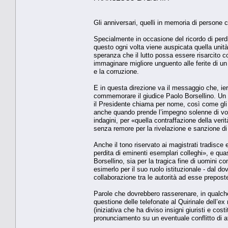
Gli anniversari, quelli in memoria di persone 
Specialmente in occasione del ricordo di perdi
questo ogni volta viene auspicata quella unità,
speranza che il lutto possa essere risarcito c
immaginare migliore unguento alle ferite di un 
e la corruzione.
E in questa direzione va il messaggio che, ieri
commemorare il giudice Paolo Borsellino. Un s
il Presidente chiama per nome, così come gli a
anche quando prende l’impegno solenne di voler 
indagini, per «quella contraffazione della ver
senza remore per la rivelazione e sanzione di 
Anche il tono riservato ai magistrati tradisce
perdita di eminenti esemplari colleghi», e qu
Borsellino, sia per la tragica fine di uomini
esimerlo per il suo ruolo istituzionale - dal dov
collaborazione tra le autorità ad esse preposte
Parole che dovrebbero rasserenare, in qualche 
questione delle telefonate al Quirinale dell’ex
(iniziativa che ha diviso insigni giuristi e cost
pronunciamento su un eventuale conflitto di at