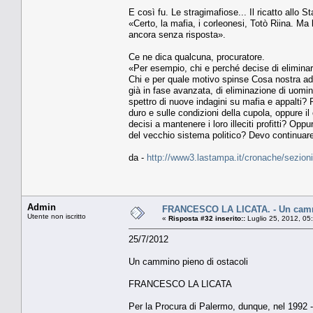
E così fu. Le stragimafiose... Il ricatto allo St
«Certo, la mafia, i corleonesi, Totò Riina. M
ancora senza risposta».
Ce ne dica qualcuna, procuratore.
«Per esempio, chi e perché decise di eliminare
Chi e per quale motivo spinse Cosa nostra ad 
già in fase avanzata, di eliminazione di uomin
spettro di nuove indagini su mafia e appalti? P
duro e sulle condizioni della cupola, oppure il
decisi a mantenere i loro illeciti profitti? Op
del vecchio sistema politico? Devo continuar
da -
http://www3.lastampa.it/cronache/sezioni/
Admin
FRANCESCO LA LICATA. - Un cammi
Utente non iscritto
«
Risposta #32 inserito::
Luglio 25, 2012, 05
25/7/2012
Un cammino pieno di ostacoli
FRANCESCO LA LICATA
Per la Procura di Palermo, dunque, nel 1992 - 