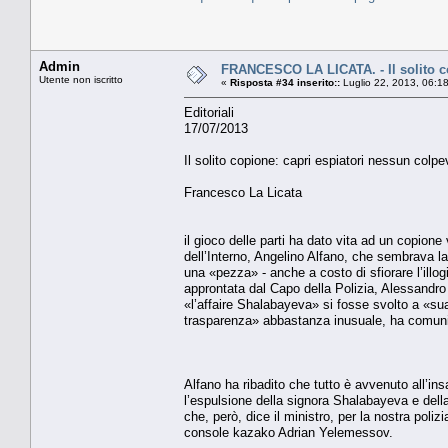
Admin
FRANCESCO LA LICATA. - Il solito co
Utente non iscritto
«
Risposta #34 inserito::
Luglio 22, 2013, 06:1
Editoriali
17/07/2013
Il solito copione: capri espiatori nessun colpe
Francesco La Licata
il gioco delle parti ha dato vita ad un copion
dell’Interno, Angelino Alfano, che sembrava la 
una «pezza» - anche a costo di sfiorare l’illog
approntata dal Capo della Polizia, Alessandro 
«l’affaire Shalabayeva» si fosse svolto a «s
trasparenza» abbastanza inusuale, ha comunica
Alfano ha ribadito che tutto è avvenuto all’ins
l’espulsione della signora Shalabayeva e della 
che, però, dice il ministro, per la nostra poliz
console kazako Adrian Yelemessov.