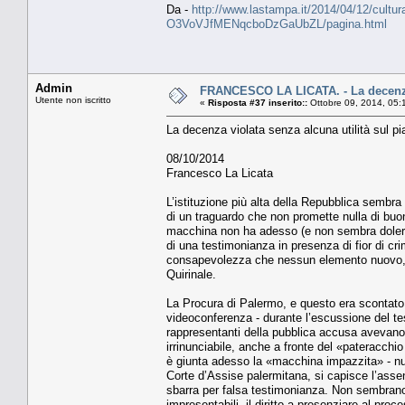
Da -
http://www.lastampa.it/2014/04/12/cultura/op
O3VoVJfMENqcboDzGaUbZL/pagina.html
Admin
FRANCESCO LA LICATA. - La decenza v
Utente non iscritto
«
Risposta #37 inserito::
Ottobre 09, 2014, 05:
La decenza violata senza alcuna utilità sul pi
08/10/2014
Francesco La Licata
L’istituzione più alta della Repubblica sembra 
di un traguardo che non promette nulla di buo
macchina non ha adesso (e non sembra dolersen
di una testimonianza in presenza di fior di cri
consapevolezza che nessun elemento nuovo, uti
Quirinale.
La Procura di Palermo, e questo era scontato 
videoconferenza - durante l’escussione del te
rappresentanti della pubblica accusa avevano
irrinunciabile, anche a fronte del «pateracchio
è giunta adesso la «macchina impazzita» - nul
Corte d’Assise palermitana, si capisce l’assen
sbarra per falsa testimonianza. Non sembrano p
impresentabili, il diritto a presenziare al pr