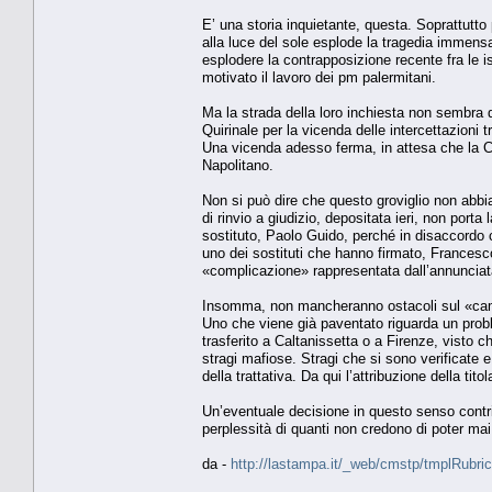
E’ una storia inquietante, questa. Soprattutt
alla luce del sole esplode la tragedia immensa
esplodere la contrapposizione recente fra le is
motivato il lavoro dei pm palermitani.
Ma la strada della loro inchiesta non sembra d
Quirinale per la vicenda delle intercettazioni 
Una vicenda adesso ferma, in attesa che la Cor
Napolitano.
Non si può dire che questo groviglio non abbi
di rinvio a giudizio, depositata ieri, non por
sostituto, Paolo Guido, perché in disaccordo c
uno dei sostituti che hanno firmato, Francesco 
«complicazione» rappresentata dall’annunciata
Insomma, non mancheranno ostacoli sul «cammin
Uno che viene già paventato riguarda un prob
trasferito a Caltanissetta o a Firenze, visto c
stragi mafiose. Stragi che si sono verificate e
della trattativa. Da qui l’attribuzione della tito
Un’eventuale decisione in questo senso contri
perplessità di quanti non credono di poter mai 
da -
http://lastampa.it/_web/cmstp/tmplRubric