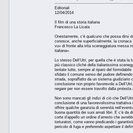
Editoriali
12/04/2014
Il film di una storia italiana
Francesco La Licata
Onestamente, c’è qualcuno che possa dirsi dav
conosce, anche superficialmente, la cronaca e
vu» di fronte alla trita sceneggiatura messa i
italiana».
Lo stesso Dell’Utri, per quella che è stata la
più classico cliché della italianissima sceneg
tentate tutte, sempre al riparo del formidabil
sfidato il comune senso del pudore definendo l
strada, sopraffatto da un sistema giudiziario 
conclusione non proprio favorevole a Dell’Utri
negare per non essere travolto dalla protesta 
Non sono mancati gli indizi di ciò che Dell’Ut
conclusione di una favorevolissima trattativa
offrire qualche garanzia di serenità nell’even
buona quantità dei suoi amati libri. E c’è da di
corte d’appello un ordine d’arresto che avrebb
torturatori, come vanno predicando i garantis
pericolo di fuga e preferendo aspettare il de