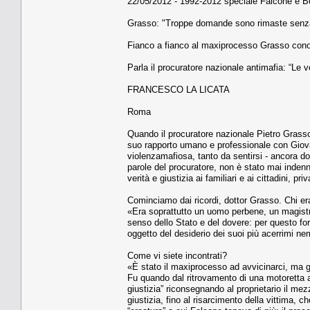
22/05/2012 - 1992-2012 speciale Falcone e Bo
Grasso: "Troppe domande sono rimaste senza
Fianco a fianco al maxiprocesso Grasso cono
Parla il procuratore nazionale antimafia: “Le 
FRANCESCO LA LICATA
Roma
Quando il procuratore nazionale Pietro Grasso 
suo rapporto umano e professionale con Giova
violenzamafiosa, tanto da sentirsi - ancora do
parole del procuratore, non è stato mai indenn
verità e giustizia ai familiari e ai cittadini, pri
Cominciamo dai ricordi, dottor Grasso. Chi e
«Era soprattutto un uomo perbene, un magistr
senso dello Stato e del dovere: per questo for
oggetto del desiderio dei suoi più acerrimi ne
Come vi siete incontrati?
«È stato il maxiprocesso ad avvicinarci, ma gi
Fu quando dal ritrovamento di una motoretta abba
giustizia” riconsegnando al proprietario il me
giustizia, fino al risarcimento della vittima, 