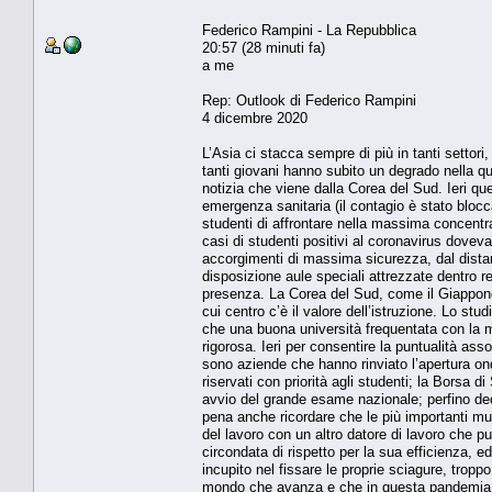
Federico Rampini - La Repubblica
20:57 (28 minuti fa)
a me
Rep: Outlook di Federico Rampini
4 dicembre 2020
L’Asia ci stacca sempre di più in tanti settori,
tanti giovani hanno subito un degrado nella q
notizia che viene dalla Corea del Sud. Ieri que
emergenza sanitaria (il contagio è stato blocc
studenti di affrontare nella massima concentra
casi di studenti positivi al coronavirus doveva
accorgimenti di massima sicurezza, dal distan
disposizione aule speciali attrezzate dentro re
presenza. La Corea del Sud, come il Giappone
cui centro c’è il valore dell’istruzione. Lo st
che una buona università frequentata con la m
rigorosa. Ieri per consentire la puntualità asso
sono aziende che hanno rinviato l’apertura on
riservati con priorità agli studenti; la Borsa di
avvio del grande esame nazionale; perfino decoll
pena anche ricordare che le più importanti 
del lavoro con un altro datore di lavoro che pu
circondata di rispetto per la sua efficienza, e
incupito nel fissare le proprie sciagure, trop
mondo che avanza e che in questa pandemia a