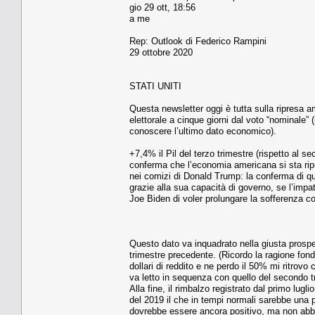
gio 29 ott, 18:56
a me
Rep: Outlook di Federico Rampini
29 ottobre 2020
STATI UNITI
Questa newsletter oggi è tutta sulla ripresa 
elettorale a cinque giorni dal voto “nominale” 
conoscere l’ultimo dato economico).
+7,4% il Pil del terzo trimestre (rispetto al 
conferma che l’economia americana si sta ripre
nei comizi di Donald Trump: la conferma di qu
grazie alla sua capacità di governo, se l’impa
Joe Biden di voler prolungare la sofferenza 
Questo dato va inquadrato nella giusta prospet
trimestre precedente. (Ricordo la ragione fond
dollari di reddito e ne perdo il 50% mi ritrovo 
va letto in sequenza con quello del secondo tr
Alla fine, il rimbalzo registrato dal primo lug
del 2019 il che in tempi normali sarebbe una pe
dovrebbe essere ancora positivo, ma non abba