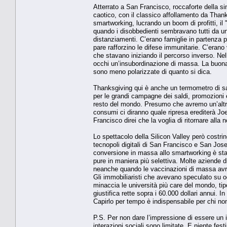
Atterrato a San Francisco, roccaforte della sin
caotico, con il classico affollamento da Thank
smartworking, lucrando un boom di profitti, il
quando i disobbedienti sembravano tutti da un
distanziamenti. C’erano famiglie in partenza pe
pare rafforzino le difese immunitarie. C’erano 
che stavano iniziando il percorso inverso. Nella
occhi un’insubordinazione di massa. La buona
sono meno polarizzate di quanto si dica.
Thanksgiving qui è anche un termometro di salu
per le grandi campagne dei saldi, promozioni 
resto del mondo. Presumo che avremo un’altr
consumi ci diranno quale ripresa erediterà Joe
Francisco direi che la voglia di ritornare alla n
Lo spettacolo della Silicon Valley però costri
tecnopoli digitali di San Francisco e San Jos
conversione in massa allo smartworking è stat
pure in maniera più selettiva. Molte aziende d
neanche quando le vaccinazioni di massa avra
Gli immobiliaristi che avevano speculato su og
minaccia le università più care del mondo, tip
giustifica rette sopra i 60.000 dollari annui. In
Capirlo per tempo è indispensabile per chi non
P.S. Per non dare l’impressione di essere un i
interazioni sociali sono limitate. E niente fe