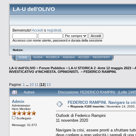
LA-U dell'OLIVO
Benvenuto!
Accedi
o
registrati
.
Accesso con nome utente, password e durata della sessione
Notizie
:
HOME
GUIDA
RICERCA
AGENDA
ACCEDI
REGISTRATI
LA-U dell'OLIVO
>
Forum Pubblico
>
LA-U STORICA 2 -Ante 12 maggio 2023 
INVESTICATIVO d'INCHIESTA. OPINIONISTI.
>
FEDERICO RAMPINI.
Pagine:
1
...
10
11
[
12
]
13
Autore
Discussione: FEDERICO RAMPINI. (Letto 1995
Admin
FEDERICO RAMPINI. Navigare la crisi, 
Administrator
«
Risposta #165 inserito::
Novembre 14, 2020,
Hero Member
Outlook di Federico Rampini
Scollegato
11 novembre 2020
Messaggi: 31.672
Navigare la crisi, essere pronti a sfruttare t
deve cogliere a gran velocità i segnali di una 