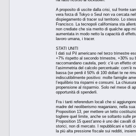
A proposito di uscite dalla crisi, sul fronte s
vera forza di Tokyo o Seul non va cercata nell
dispiegamento di tracer sul territorio. Lo stes
Francisco. La tecnopoli californiana sta allen
non crediate che sia merito di qualche app m
aumentata in modo netto la capacità di effettua
lavoro umana, i tracer.
STATI UNITI
I dati sul Pil americano nel terzo trimestre 
+7% rispetto al secondo trimestre, +30% su ba
raccomandano cautela, però: c’è un effetto ott
l’asimmetria del calcolo percentuale: com’è no
bassa (se perdi il 50% di 100 dollari te ne rim
indiscutibilmente positivo: molte famiglie am
l’equilibrio tra risparmi e consumi. La chiusur
propensione al risparmio. Solo nel mese di apr
opportunità di spenderli.
Fra i tanti referendum locali che si aggiungon
madre del neoliberismo reaganiano, nella sua c
Proposition 13, per mettere un tetto costituzi
togliere quel limite, anche se soltanto sulle pr
Proposition 15 quest’anno è uno dei cavalli di b
storici, non di mercato. I repubblicani e tutt
la più alta pressione fiscale sui redditi, insi