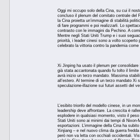
Oggi mi occupo solo della Cina, su cui il nos
concluso il plenum del comitato centrale del 
la Cina proietta un’immagine di stabilità pol
di fare programmi e poi realizzarli. Lo spetta
contrasto con le immagini da Pechino. A comi
Mentre negli Stati Uniti Trump e i suoi seguac
priorità, i leader cinesi sono a volto scoperto p
celebrato la vittoria contro la pandemia come
Xi Jinping ha usato il plenum per consolidare
già stata accantonata quando fu tolto il limit
avrà inizio un terzo mandato. Massima stabilit
all’estero. Al termine di un terzo mandato Xi
speculazione-illazione sui futuri assetti del ve
L’esibito trionfo del modello cinese, in un 
leadership deve affrontare. La crescita è ral
esplodere in qualsiasi momento, visto il peso de
Stati Uniti sono ai minimi dai tempi di Nixon
esportazioni. L’immagine della Cina ha subito 
Xinjiang – e nel nuovo clima da guerra fredda a
però non va letta con occhiali occidentali. V