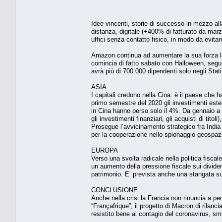
Idee vincenti, storie di successo in mezzo all
distanza, digitale (+400% di fatturato da marz
uffici senza contatto fisico, in modo da evita
Amazon continua ad aumentare la sua forza lav
comincia di fatto sabato con Halloween, segui
avrà più di 700.000 dipendenti solo negli Stat
ASIA
I capitali credono nella Cina: è il paese che ha
primo semestre del 2020 gli investimenti ester
in Cina hanno perso solo il 4%. Da gennaio a fin
gli investimenti finanziari, gli acquisti di titoli
Prosegue l’avvicinamento strategico fra India e
per la cooperazione nello spionaggio geospazi
EUROPA
Verso una svolta radicale nella politica fiscal
un aumento della pressione fiscale sui dividend
patrimonio. E’ prevista anche una stangata sul
CONCLUSIONE
Anche nella crisi la Francia non rinuncia a pe
“Françafrique”, il progetto di Macron di rilanci
resistito bene al contagio del coronavirus, sme