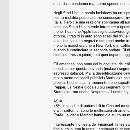
sfida della pandemia ma, come spesso succede, 
Negli Stati Uniti la parola lockdown ha un sign
nostra mobilità personale, né conosciamo l’in
Italia. Però c’è una reazione spontanea all’a
nessuno Stato Usa intende introdurre o riprist
meno. I dati che Apple raccoglie attraverso gli 
ottobre, i tragitti in auto sono scesi del 9% 
calo delle visite a negozi e ristoranti anche i
meno la maschera che a New York o in Califor
quando è cominciata la seconda ondata. Di rif
bicchiere mezzo pieno, tutti quei risparmi aggi
Gli americani non sono dei buongustai del ca
mondiale per questa bevanda (inclusi i segment
espresso italiano). Ma la desertificazione dell
molto meno nei locali pubblici (Starbucks ha r
propria. I beneficiari al momento sono soprattu
Pepper. La Nestlé gioca su più segmenti di mer
Starbucks, ma anche Nespresso. I nostri Illy,
ASIA
+8% le vendite di automobili in Cina nel mese 
e altri settori, ci sono le multinazionali am
Estée Lauder e Marriott hanno già avuto un mig
Interessante inchiesta del Financial Times sul
fino al collo, con in testa il controverso gr