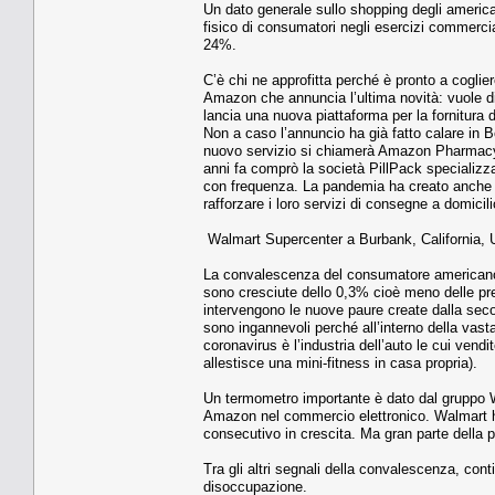
Un dato generale sullo shopping degli americani
fisico di consumatori negli esercizi commerci
24%.
C’è chi ne approfitta perché è pronto a coglier
Amazon che annuncia l’ultima novità: vuole di
lancia una nuova piattaforma per la fornitura d
Non a caso l’annuncio ha già fatto calare in Bo
nuovo servizio si chiamerà Amazon Pharmacy. 
anni fa comprò la società PillPack specializza
con frequenza. La pandemia ha creato anche q
rafforzare i loro servizi di consegne a domicili
Walmart Supercenter a Burbank, California, U
La convalescenza del consumatore americano c
sono cresciute dello 0,3% cioè meno delle pre
intervengono le nuove paure create dalla seco
sono ingannevoli perché all’interno della vast
coronavirus è l’industria dell’auto le cui vendit
allestisce una mini-fitness in casa propria).
Un termometro importante è dato dal gruppo 
Amazon nel commercio elettronico. Walmart ha
consecutivo in crescita. Ma gran parte della p
Tra gli altri segnali della convalescenza, conti
disoccupazione.