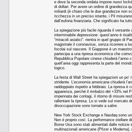
e dove la seconda ondata impone nuovi lockdow
di dollari. Per avere un ordine di grandezza qu
miliardi (è chiaro che le due grandezze non s
ricchezza in un preciso istante, i Pil misurano 
dall’euforia finanziaria. Che significato ha tut
La spiegazione più facile riguarda il versante 
interminabile depressione: quest’anno è risali
“miracoli asiatici”: rientra in quel gruppo di
magistrale il coronavirus, senza ricorrere a lo
focolai sul nascere. Il Giappone è un maestro n
partecipa a una ripresa economica che coinvo
Repubblica Popolare cinese chiuderà l’anno co
quell’area oggi rappresenta la parte del mondo
logico.
La festa di Wall Street ha spiegazioni un po’ m
stridente. L’economia americana chiuderà l’a
raddoppiato rispetto a febbraio. La ripresa è c
apparenza, perché il rimbalzo del +33% nel Pi
impennata dei contagi, il ritorno di misure re
rallentare la ripresa. Lo si vede sul mercato d
disoccupazione sono tornate a salire.
New York Stock Exchange e Nasdaq sono un un
Non è proprio così. La performance stellare di a
Borse Usa sono stati alimentati dalle notizie 
multinazionali americane (Pfizer e Moderna), 