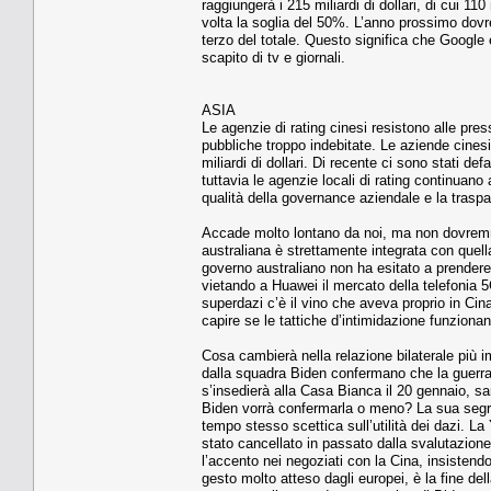
raggiungerà i 215 miliardi di dollari, di cui 11
volta la soglia del 50%. L’anno prossimo dovre
terzo del totale. Questo significa che Google 
scapito di tv e giornali.
ASIA
Le agenzie di rating cinesi resistono alle pre
pubbliche troppo indebitate. Le aziende cinesi
miliardi di dollari. Di recente ci sono stati de
tuttavia le agenzie locali di rating continuano
qualità della governance aziendale e la traspa
Accade molto lontano da noi, ma non dovremmo 
australiana è strettamente integrata con quella
governo australiano non ha esitato a prendere
vietando a Huawei il mercato della telefonia 5G.
superdazi c’è il vino che aveva proprio in Ci
capire se le tattiche d’intimidazione funzionano 
Cosa cambierà nella relazione bilaterale più im
dalla squadra Biden confermano che la guerra 
s’insedierà alla Casa Bianca il 20 gennaio, s
Biden vorrà confermarla o meno? La sua segret
tempo stesso scettica sull’utilità dei dazi. La
stato cancellato in passato dalla svalutazion
l’accento nei negoziati con la Cina, insistend
gesto molto atteso dagli europei, è la fine de