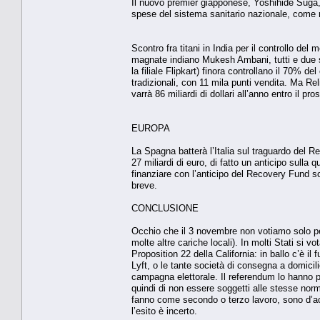
Il nuovo premier giapponese, Yoshihide Suga, l
spese del sistema sanitario nazionale, come ri
Scontro fra titani in India per il controllo d
magnate indiano Mukesh Ambani, tutti e due si
la filiale Flipkart) finora controllano il 70% 
tradizionali, con 11 mila punti vendita. Ma Re
varrà 86 miliardi di dollari all’anno entro il pr
EUROPA
La Spagna batterà l’Italia sul traguardo del 
27 miliardi di euro, di fatto un anticipo sulla q
finanziare con l’anticipo del Recovery Fund so
breve.
CONCLUSIONE
Occhio che il 3 novembre non votiamo solo per
molte altre cariche locali). In molti Stati si
Proposition 22 della California: in ballo c’è 
Lyft, o le tante società di consegna a domicil
campagna elettorale. Il referendum lo hanno pr
quindi di non essere soggetti alle stesse norma
fanno come secondo o terzo lavoro, sono d’ac
l’esito è incerto.