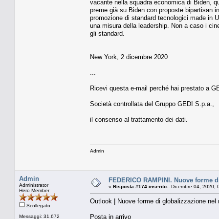
vacante nella squadra economica di Biden, qu
preme già su Biden con proposte bipartisan in f
promozione di standard tecnologici made in Us
una misura della leadership. Non a caso i cin
gli standard.
New York, 2 dicembre 2020
...
Ricevi questa e-mail perché hai prestato a GED
Società controllata del Gruppo GEDI S.p.a.,
il consenso al trattamento dei dati.
Admin
Admin
FEDERICO RAMPINI. Nuove forme di
Administrator
«
Risposta #174 inserito::
Dicembre 04, 2020, 
Hero Member
Outlook | Nuove forme di globalizzazione ne
Scollegato
Posta in arrivo
Messaggi: 31.672