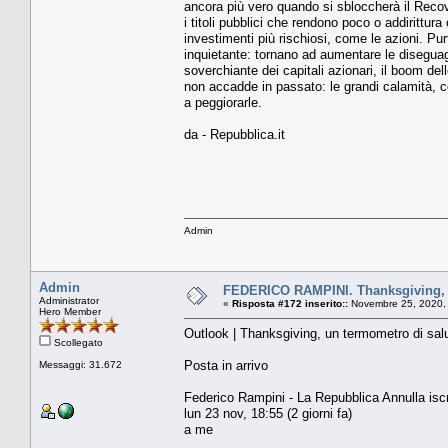
ancora più vero quando si sbloccherà il Reco
i titoli pubblici che rendono poco o addirittura
investimenti più rischiosi, come le azioni. Pur
inquietante: tornano ad aumentare le diseguagl
soverchiante dei capitali azionari, il boom de
non accadde in passato: le grandi calamità, c
a peggiorarle.
da - Repubblica.it
Admin
Admin
FEDERICO RAMPINI. Thanksgiving, 
Administrator
«
Risposta #172 inserito::
Novembre 25, 2020,
Hero Member
Outlook | Thanksgiving, un termometro di sa
Scollegato
Posta in arrivo
Messaggi: 31.672
Federico Rampini - La Repubblica Annulla isc
lun 23 nov, 18:55 (2 giorni fa)
a me