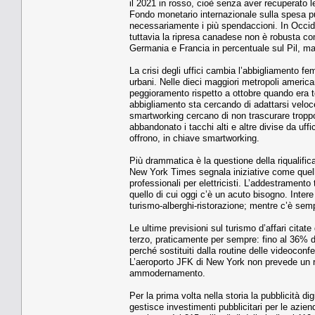
il 2021 in rosso, cioè senza aver recuperato l
Fondo monetario internazionale sulla spesa pu
necessariamente i più spendaccioni. In Occid
tuttavia la ripresa canadese non è robusta com
Germania e Francia in percentuale sul Pil, 
La crisi degli uffici cambia l’abbigliamento f
urbani. Nelle dieci maggiori metropoli americ
peggioramento rispetto a ottobre quando era t
abbigliamento sta cercando di adattarsi velo
smartworking cercano di non trascurare troppo 
abbandonato i tacchi alti e altre divise da uff
offrono, in chiave smartworking.
Più drammatica è la questione della riqualifica
New York Times segnala iniziative come quelle 
professionali per elettricisti. L’addestrament
quello di cui oggi c’è un acuto bisogno. Intere
turismo-alberghi-ristorazione; mentre c’è sempre
Le ultime previsioni sul turismo d’affari cita
terzo, praticamente per sempre: fino al 36% d
perché sostituiti dalla routine delle videocon
L’aeroporto JFK di New York non prevede un rit
ammodernamento.
Per la prima volta nella storia la pubblicità dig
gestisce investimenti pubblicitari per le aziend