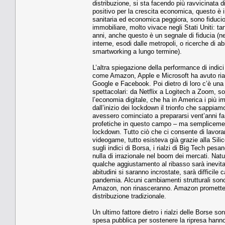
distribuzione, si sta facendo più ravvicinata
positivo per la crescita economica, questo è i
sanitaria ed economica peggiora, sono fiduci
immobiliare, molto vivace negli Stati Uniti: 
anni, anche questo è un segnale di fiducia (
interne, esodi dalle metropoli, o ricerche di a
smartworking a lungo termine).
L’altra spiegazione della performance di indic
come Amazon, Apple e Microsoft ha avuto rialzi
Google e Facebook. Poi dietro di loro c’è un
spettacolari: da Netflix a Logitech a Zoom, s
l’economia digitale, che ha in America i più i
dall’inizio dei lockdown il trionfo che sappiam
avessero cominciato a prepararsi vent’anni f
profetiche in questo campo – ma semplicement
lockdown. Tutto ciò che ci consente di lavorar
videogame, tutto esisteva già grazie alla Si
sugli indici di Borsa, i rialzi di Big Tech pe
nulla di irrazionale nel boom dei mercati. Na
qualche aggiustamento al ribasso sarà inevita
abitudini si saranno incrostate, sarà difficile c
pandemia. Alcuni cambiamenti strutturali sono irr
Amazon, non rinasceranno. Amazon promette un 
distribuzione tradizionale.
Un ultimo fattore dietro i rialzi delle Borse so
spesa pubblica per sostenere la ripresa hanno