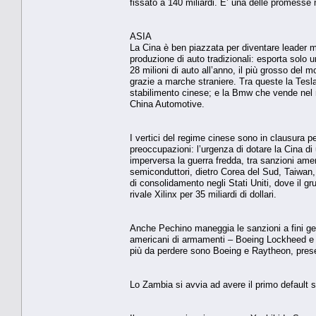
fissato a 140 miliardi. E’ una delle promess
ASIA
La Cina è ben piazzata per diventare leader mo
produzione di auto tradizionali: esporta solo 
28 milioni di auto all’anno, il più grosso del 
grazie a marche straniere. Tra queste la Tesl
stabilimento cinese; e la Bmw che vende nel mo
China Automotive.
I vertici del regime cinese sono in clausura p
preoccupazioni: l’urgenza di dotare la Cina di 
imperversa la guerra fredda, tra sanzioni amer
semiconduttori, dietro Corea del Sud, Taiwan,
di consolidamento negli Stati Uniti, dove il 
rivale Xilinx per 35 miliardi di dollari.
Anche Pechino maneggia le sanzioni a fini geop
americani di armamenti – Boeing Lockheed e R
più da perdere sono Boeing e Raytheon, presen
Lo Zambia si avvia ad avere il primo default s