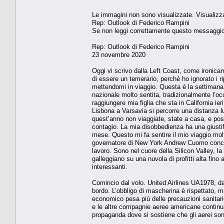
Le immagini non sono visualizzate. Visualizz
Rep: Outlook di Federico Rampini
Se non leggi correttamente questo messaggio,
Rep: Outlook di Federico Rampini
23 novembre 2020
Oggi vi scrivo dalla Left Coast, come ironica
di essere un temerario, perché ho ignorato i rip
mettendomi in viaggio. Questa è la settimana 
nazionale molto sentita, tradizionalmente l’oc
raggiungere mia figlia che sta in California ier
Lisbona a Varsavia si percorre una distanza l
quest’anno non viaggiate, state a casa, e pos
contagio. La mia disobbedienza ha una giustif
mese. Questo mi fa sentire il mio viaggio molt
governatore di New York Andrew Cuomo concede 
lavoro. Sono nel cuore della Silicon Valley, la
galleggiano su una nuvola di profitti alta fino 
interessanti.
Comincio dal volo. United Airlines UA1978, d
bordo. L’obbligo di mascherina è rispettato, m
economico pesa più delle precauzioni sanitarie.
e le altre compagnie aeree americane continua
propaganda dove si sostiene che gli aerei sono