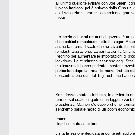
all’ultimo duello televisivo con Joe Biden: c
il pieno impiego; poi è arrivato dalla Cina un
così sana che stiamo risollevandoci a gran ve
tasse.
Il bilancio dei primi tre anni di governo è un p
delle politiche racchiuse sotto lo slogan Make 
anche la riforma fiscale che ha favorito il rientr
reindustrializzazione. La partita con la Cina n
Pechino per aumentare le importazioni di prod
lockdown. La reindustrializzazione degli Stat
multinazionali hanno preferito spostare invest
particolare dopo la firma del nuovo trattato s
concentrazione sui titoli Big Tech che hanno vi
Se si fosse votato a febbraio, la credibilità 
terreno sul quale lui gode di un leggero vantag
presidenza. Ma non c’è dubbio che nei comizi de
sentiremo parlare molto di un boom economico
Image
Repubblica da ascoltare:
visita la sezione dedicata ai contenuti audio 