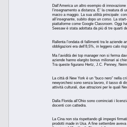
Dall’America un altro esempio di innovazione 
l’insegnamento a distanza. E’ la creatura di u
marzo a maggio. La sua utilità principale: co
all’insegnante, subito dopo un corso. La sta
piattaforme come Google Classroom. Oggi ha d
Seesaw è stata adottata da più di tre quarti d
Rallenta l’ondata di fallimenti tra le aziende a
obbligazioni era dell’8,5%, in leggero calo ris
Ma l’avidità dei top manager non si ferma dav
aziende hanno elargito bonus milionari ai chief e
Tra queste figurano Hertz, J.C. Penney, Nei
La città di New York è un “buco nero” nella cri
newyorchesi sono senza lavoro, il tasso di dis
attività culturali, due attrazioni per le quali 
Dalla Florida all’Ohio sono cominciati i licenz
docenti con cattedra.
La Cina non sta rispettando gli impegni firmat
prodotti made in Usa. A fine settembre aveva im