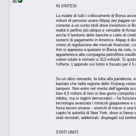
IN SINTESI
La madre di tutti i collocamenti di Borsa avvie
milioni di persone usano Alipay per pagare un c
corrente a un conto titoli dove investono in B
realtà è perfino più ubiquo e versatile di Ama
anche il territorio delle banche e carte di cr
sistemi di pagamento in America. Alipay è dive
cinesi di regolazione dei mercati finanziari, 
Ant si appresta a quotarsi in Borsa da sola, co
apparteneva alla compagnia petrolifera saudit
valore totale è stimato a 313 miliardi. Si q
l’offerta. L’approdo sui listini è fissato per il
Su un altro versante, la lotta alla pandemia, e
bastato che nella regione dello Xinjiang venis
tamponi. Non entro nel merito dell’agenda occu
fare 4,5 milioni di test in due giorni comport
ridotta, ma in regimi democratici – ha funzion
tecnologia avanzata i miracoli giapponese e c
forza lavoro umana – eserciti di tracer e una 
capito le autorità di New York, dove si fanno o
stati reclutati, addestrati, dispiegati sul territo
STATI UNITI