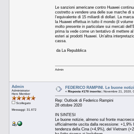
Le sanzioni americane contro Huawei continua
costretto a vendere una delle sue marche di 
l’equivalente di 15 miliardi di dollari. La mar
la Huawei effettua in tutto il mondo (il volume
molto presente in particolare sui mercati dell’
prima la vede come un tentativo di mettere al
esteri ai prodotti Huawei. Un’altra interpreta
cassa.
da La Repubblica
Admin
Admin
FEDERICO RAMPINI. Le buone notizie
Administrator
«
Risposta #170 inserito::
Novembre 21, 2020, 
Hero Member
Rep: Outlook di Federico Rampini
Scollegato
28 ottobre 2020
Messaggi: 31.672
IN SINTESI
Le buone notizie, almeno sul fronte macroeco
ufficialmente uscita dalla recessione: +1,9% l
tendenza della Cina (+4,9%), del Vietnam (+2
ha fatto ricorso ai lockdown.