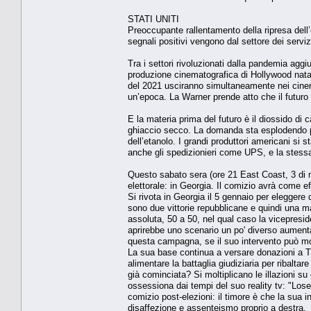
STATI UNITI
Preoccupante rallentamento della ripresa del
segnali positivi vengono dal settore dei servi
Tra i settori rivoluzionati dalla pandemia agg
produzione cinematografica di Hollywood nata n
del 2021 usciranno simultaneamente nei cinema
un’epoca. La Warner prende atto che il futuro
E la materia prima del futuro è il diossido di
ghiaccio secco. La domanda sta esplodendo pe
dell’etanolo. I grandi produttori americani si
anche gli spedizionieri come UPS, e la stess
Questo sabato sera (ore 21 East Coast, 3 di no
elettorale: in Georgia. Il comizio avrà come ef
Si rivota in Georgia il 5 gennaio per eleggere 
sono due vittorie repubblicane e quindi una m
assoluta, 50 a 50, nel qual caso la vicepresid
aprirebbe uno scenario un po' diverso aument
questa campagna, se il suo intervento può mobi
La sua base continua a versare donazioni a T
alimentare la battaglia giudiziaria per ribaltare
già cominciata? Si moltiplicano le illazioni su 
ossessiona dai tempi del suo reality tv: "Lose
comizio post-elezioni: il timore è che la sua i
disaffezione e assenteismo proprio a destra.