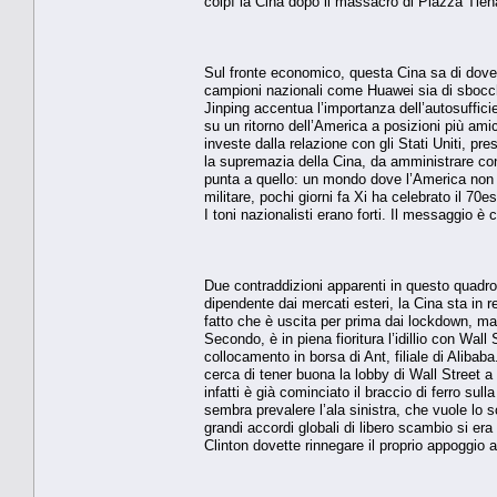
colpì la Cina dopo il massacro di Piazza Tien
Sul fronte economico, questa Cina sa di dover 
campioni nazionali come Huawei sia di sbocchi
Jinping accentua l’importanza dell’autosufficie
su un ritorno dell’America a posizioni più amich
investe dalla relazione con gli Stati Uniti, p
la supremazia della Cina, da amministrare con
punta a quello: un mondo dove l’America non 
militare, pochi giorni fa Xi ha celebrato il 70e
I toni nazionalisti erano forti. Il messaggio 
Due contraddizioni apparenti in questo quadro
dipendente dai mercati esteri, la Cina sta in 
fatto che è uscita per prima dai lockdown, ma
Secondo, è in piena fioritura l’idillio con Wall
collocamento in borsa di Ant, filiale di Alibaba
cerca di tener buona la lobby di Wall Street 
infatti è già cominciato il braccio di ferro sul
sembra prevalere l’ala sinistra, che vuole lo s
grandi accordi globali di libero scambio si e
Clinton dovette rinnegare il proprio appoggio al