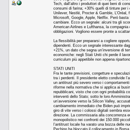
Tech, dall’altro i produttori di quei beni di
consumi di farina; +30% quelli di tinture per i
Unilever, Nestlé, Procter & Gamble, L’Oréal, fi
Microsoft, Google, Apple, Netflix. Però basta 
cambiare. Ecco un segnale: alcuni tra gli sconf
American Airlines e Lufthansa, la compagnia d
obbligazioni. Vogliono essere pronte a scatta
La flessibilità per prepararsi a cogliere opport
dipendenti. Ecco un segnale interessante dagli
+21%, un dato che segna un’inversione di tende
economiche: negli Stati Uniti chi perde il lavo
curriculum più appetibile non appena ripartono
STATI UNITI
Fra le tante previsioni, congetture e specul
tra i perdenti. Il presidente eletto condivide l
un antitrust più severo verso i comportamenti
riforme nella normativa che si applica ai busi
repubblicani, visto che con ogni probabilità c
interventi dello Stato; sotto le loro Amministr
un’avversione verso la Silicon Valley, accusa
cambiamento immediato che Biden può imprimere
giro di vite verso i colossi digitali sembra 
direzione. La commissaria alla concorrenza e
monopolistico nei confronti dei 150.000 piccoli 
l’antitrust locale ha varato una bozza delle nu
Pechino ha bloccato il collocamento in Borsa di