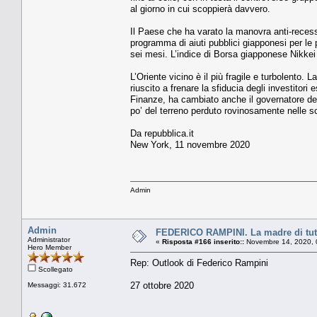
al giorno in cui scoppierà davvero.
Il Paese che ha varato la manovra anti-recessi
programma di aiuti pubblici giapponesi per le p
sei mesi. L’indice di Borsa giapponese Nikkei
L’Oriente vicino è il più fragile e turbolento. 
riuscito a frenare la sfiducia degli investitor
Finanze, ha cambiato anche il governatore del
po’ del terreno perduto rovinosamente nelle s
Da repubblica.it
New York, 11 novembre 2020
Admin
Admin
FEDERICO RAMPINI. La madre di tutti 
Administrator
«
Risposta #166 inserito::
Novembre 14, 2020, 
Hero Member
Rep: Outlook di Federico Rampini
Scollegato
27 ottobre 2020
Messaggi: 31.672