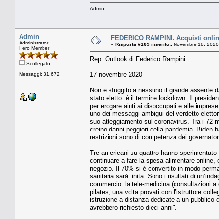
Admin
Admin
FEDERICO RAMPINI. Acquisti online
Administrator
«
Risposta #169 inserito::
Novembre 18, 2020,
Hero Member
Rep: Outlook di Federico Rampini
Scollegato
17 novembre 2020
Messaggi: 31.672
Non è sfuggito a nessuno il grande assente 
stato eletto: è il termine lockdown. Il presid
per erogare aiuti ai disoccupati e alle impr
uno dei messaggi ambigui del verdetto elettor
suo atteggiamento sul coronavirus. Tra i 72 m
creino danni peggiori della pandemia. Biden 
restrizioni sono di competenza dei governatori 
Tre americani su quattro hanno sperimentato 
continuare a fare la spesa alimentare online, o 
negozio. Il 70% si è convertito in modo perm
sanitaria sarà finita. Sono i risultati di un’
commercio: la tele-medicina (consultazioni a 
pilates, una volta provati con l’istruttore col
istruzione a distanza dedicate a un pubblico 
avrebbero richiesto dieci anni".