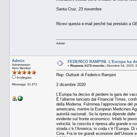
Santa Cruz, 23 novembre
Ricevi questa e-mail perché hai prestato a GED
Admin
Admin
FEDERICO RAMPINI. L’Europa ha decis
Administrator
«
Risposta #173 inserito::
Dicembre 04, 2020, 
Hero Member
Rep: Outlook di Federico Rampini
Scollegato
2 dicembre 2020
Messaggi: 31.672
L’Europa ha deciso di perdere la gara dei vacc
È l’allarme lanciato dal Financial Times, confr
della Moderna. Fulminea l’approvazione del pri
americana, mentre la European Medicines Age
autorità nazionali. Se la ripresa dipende dalle
evidente sul fronte economico. Infatti le pre
velocità: la crescita è ripresa alla grande e c
strada c’è l’America; in coda c’è l’Europa. Di
Cina. Fra le tre grandi economie dell’Unione 