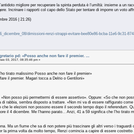
’antidoto migliore per recuperare la spinta perduta è l’umiltà: insieme a un rac
re. Incrinare i rapporti col capo dello Stato per tentare di imporre un voto aff
mbre 2016 | 21:26)
ni/16_dicembre_08/dimissioni-renzi-strappi-evitare-bee80e86-bcba-11e6-9c31-8
tario pd: «Posso anche non fare il premier. ...
aio 03, 2017, 08:35:46 pm »
l’ho tirato malissimo Posso anche non fare il premier»
are il premier. Magari tocca a Delrio o Gentiloni»
e: «Non posso più permettermi di essere assertivo». Oppure: «So che non poss
di rabbia, sembra disposto a trattare. «Non mi va di essere raffigurato come u
So che le elezioni non possono essere il secondo tempo dopo il referendum. Qua
 rigore il 4 dicembre. Me l’hanno parato... Anzi, 41 a 59 significa che l’ho tira
ena. Ma un fiume che sa di non potere più trascinare gli altri verso i traguardi c
per la prima volta da molto tempo, Renzi comincia a capire di essere costretto a