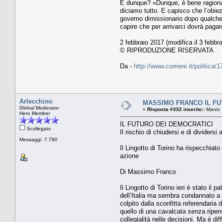
E dunque? «Dunque, è bene ragionare 
diciamo tutto. E capisco che l’obie
governo dimissionario dopo qualche
capire che per arrivarci dovrà paga
2 febbraio 2017 (modifica il 3 febbr
© RIPRODUZIONE RISERVATA
Da -
http://www.corriere.it/politic
Arlecchino
MASSIMO FRANCO IL FUTUR
Global Moderator
«
Risposta #332 inserito::
Marzo 
Hero Member
IL FUTURO DEI DEMOCRATICI
Scollegato
Il rischio di chiudersi e di dividersi
Messaggi: 7.790
Il Lingotto di Torino ha rispecchiato
azione
Di Massimo Franco
Il Lingotto di Torino ieri è stato il
dell’Italia ma sembra condannato a sc
colpito dalla sconfitta referendaria 
quello di una cavalcata senza ripensa
collegialità nelle decisioni. Ma è di