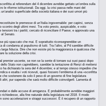
a sconfitta al referendum del 4 dicembre avrebbe gettato un’ombra sulla
 le riforme istituzionali. Da oggi, la crisi passa nelle mani del
n’analisi superficiale della società italiana e dei suoi umori più
recostituire le premesse di un’Italia ingovernabile: per capirsi, senza
o scontro degli ultimi mesi. Tra voto presto, auspicabile, e voto
 tensioni tra i partiti; cercato di riconciliare il Paese; e approvato una
e al Senato.
aese più spaccato che mai. E soprattutto riconsegnerebbe un
di condanna al populismo di tutti. Tra l’altro, al Pd sarebbe difficile
a larga fiducia. Dire che non esiste più la maggioranza è qualcosa che
are la soluzione della crisi.
dal premier uscente, se non se la sente di tornare sui suoi passi dopo
dello Stato non capirebbero, sarebbe la tentazione di Renzi di mettersi
nto ha dichiarato la sera del 4 dicembre; e al tempo stesso impedire che
endica e esalta i voti ricevuti, quasi fossero l’emblema di una «sconfitta
che sostenere da solo il peso di un governo di fine legislatura
altri, pur sapendo che sarà molto difficile coinvolgerli. Lamenta di
rendari e dalle accuse di arroganza. E probabilmente avrebbe maggiori
o richiedesse, alla fine naturale della legislatura nel 2018. Il modo
on sono accelerazioni e strappi successivi. È il recupero di un rapporto