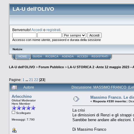
LA-U dell'OLIVO
Benvenuto!
Accedi
o
registrati
.
Accesso con nome utente, password e durata della sessione
Notizie
:
HOME
GUIDA
RICERCA
AGENDA
ACCEDI
REGISTRATI
LA-U dell'OLIVO
>
Forum Pubblico
>
LA-U STORICA 2 -Ante 12 maggio 2023 
Pagine:
1
...
21
22
[
23
]
Autore
Discussione: MASSIMO FRANCO (Lett
Arlecchino
Massimo Franco. Le dimi
Global Moderator
«
Risposta #330 inserito::
Dice
Hero Member
La crisi
Scollegato
Le dimissioni di Renzi e gli strappi 
Sarebbe bene andare alle elezioni. I
Messaggi: 7.790
Di Massimo Franco