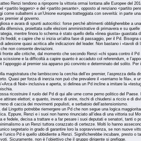
atteo Renzi tendono a riproporre la vittoria ormai lontana alle Europee del 201
 del <partito leggero> e del <partito pesante>, opposto al renziano <partito pensa
i come subalterni a un’Unione europea tratteggiata con severità: in parte un
ex premier al governo.
ogliosa e avara di spunti autocritici: forse perché altrimenti obbligherebbe a 
a difensiva, proiettata sulle elezioni amministrative di primavera e su quelle 
rategia, mentre finora lo schema è stato quello della «linea giusta» guastata d
chi freddi; e capire che si inizia un’altra fase di passaggio, per il Pd. Bisogna
i adesione quasi acritica alle indicazioni del leader. Non bastano i «tavoli di
a che non consente deviazioni.
i fronte alle critiche, dal momento che secondo Renzi «chi spara contro il Pd i
 scissione e la difficoltà a capire quanto è accaduto col referendum, e l’appo
eri l’appoggio al premier sia apparso più convinto e determinato del solito. P
ella magistratura che lambiscono la cerchia dell’ex premier, l’asprezza della di
erto. Quasi per forza di inerzia non può che prevalere il «serriamo le fila», e 
’«Arca di Noè» inclusiva e aperta, si delinea un Pd incline a imitare la «testu
ischia.
ssa ricostruire il ruolo del Pd di qui alle urne come perno politico del Paese.
 e attirare elettori; e quanto, invece di unire, rischi di chiudersi a riccio e di 
rreno di caccia dei movimenti populisti, e serbatoio dell’astensionismo.
iali, dal Lingotto potrebbe riemergere un Pd che non segue una logica maggiorita
ica. Eppure, Renzi e i suoi non hanno rinunciato all’idea di una vittoria sul M
fedele, decisa a trattare e a far pesare i suoi deputati e senatori, tanti o p
inimalismo a un Renzi tuttora corazzato di certezze. Molti lo hanno assecon
’unico segretario in grado di garantire loro la sopravvivenza, se non nuove vitt
e l’unico Pd è quello ubbidiente a Renzi. Significherebbe incubare, presto o tard
 voti. Sicuramente, non è l’obiettivo che il gruppo dirigente si prefigge.