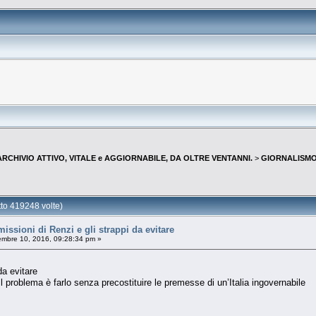
--ARCHIVIO ATTIVO, VITALE e AGGIORNABILE, DA OLTRE VENTANNI.
>
GIORNALISMO 
o 419248 volte)
ssioni di Renzi e gli strappi da evitare
mbre 10, 2016, 09:28:34 pm »
da evitare
l problema è farlo senza precostituire le premesse di un’Italia ingovernabile