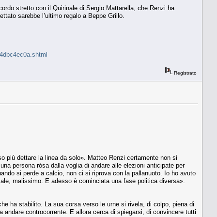
cordo stretto con il Quirinale di Sergio Mattarella, che Renzi ha
rettato sarebbe l’ultimo regalo a Beppe Grillo.
744dbc4ec0a.shtml
Registrato
o più dettare la linea da solo». Matteo Renzi certamente non si
na persona ròsa dalla voglia di andare alle elezioni anticipate per
ndo si perde a calcio, non ci si riprova con la pallanuoto. Io ho avuto
to male, malissimo. E adesso è cominciata una fase politica diversa».
he ha stabilito. La sua corsa verso le urne si rivela, di colpo, piena di
 andare controcorrente. E allora cerca di spiegarsi, di convincere tutti