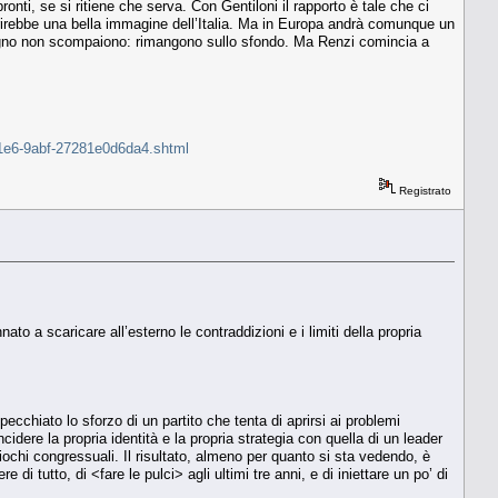
nti, se si ritiene che serva. Con Gentiloni il rapporto è tale che ci
frirebbe una bella immagine dell’Italia. Ma in Europa andrà comunque un
giugno non scompaiono: rimangono sullo sfondo. Ma Renzi comincia a
a-11e6-9abf-27281e0d6da4.shtml
Registrato
ato a scaricare all’esterno le contraddizioni e i limiti della propria
pecchiato lo sforzo di un partito che tenta di aprirsi ai problemi
ncidere la propria identità e la propria strategia con quella di un leader
giochi congressuali. Il risultato, almeno per quanto si sta vedendo, è
i tutto, di <fare le pulci> agli ultimi tre anni, e di iniettare un po’ di