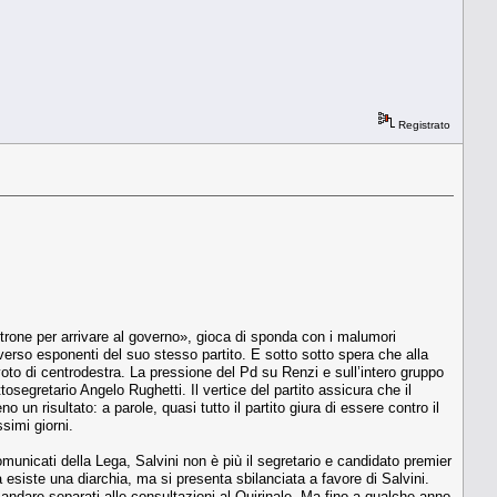
Registrato
ltrone per arrivare al governo», gioca di sponda con i malumori
 verso esponenti del suo stesso partito. E sotto sotto spera che alla
voto di centrodestra. La pressione del Pd su Renzi e sull’intero gruppo
segretario Angelo Rughetti. Il vertice del partito assicura che il
n risultato: a parole, quasi tutto il partito giura di essere contro il
simi giorni.
omunicati della Lega, Salvini non è più il segretario e candidato premier
 esiste una diarchia, ma si presenta sbilanciata a favore di Salvini.
 andare separati alle consultazioni al Quirinale. Ma fino a qualche anno