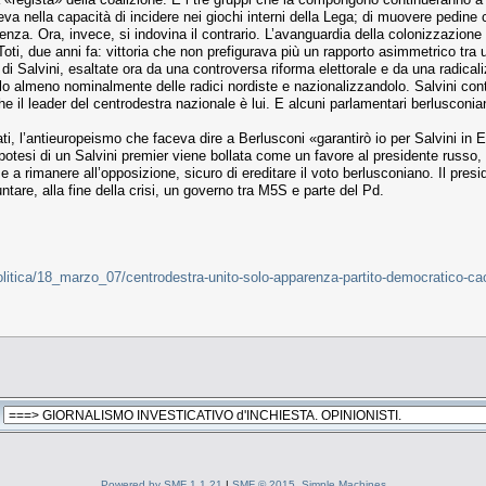
tteva nella capacità di incidere nei giochi interni della Lega; di muovere pedine
enza. Ora, invece, si indovina il contrario. L’avanguardia della colonizzazione d
oti, due anni fa: vittoria che non prefigurava più un rapporto asimmetrico tra
i Salvini, esaltate ora da una controversa riforma elettorale e da una radicalizz
o almeno nominalmente delle radici nordiste e nazionalizzandolo. Salvini conti
 il leader del centrodestra nazionale è lui. E alcuni parlamentari berlusconiani
ti, l’antieuropeismo che faceva dire a Berlusconi «garantirò io per Salvini in
l’ipotesi di un Salvini premier viene bollata come un favore al presidente russo
e a rimanere all’opposizione, sicuro di ereditare il voto berlusconiano. Il pr
ntare, alla fine della crisi, un governo tra M5S e parte del Pd.
e/politica/18_marzo_07/centrodestra-unito-solo-apparenza-partito-democratico
Powered by SMF 1.1.21
|
SMF © 2015, Simple Machines