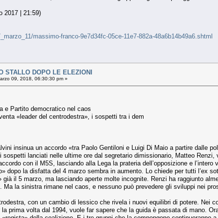
o 2017 | 21:59)
ra/17_marzo_11/massimo-franco-9e7d34fc-05ce-11e7-882a-48a6b14b49a6.shtml
 STALLO DOPO LE ELEZIONI
rzo 09, 2018, 06:30:30 pm »
a e Partito democratico nel caos
venta «leader del centrodestra», i sospetti tra i dem
vini insinua un accordo «tra Paolo Gentiloni e Luigi Di Maio a partire dalle po
i sospetti lanciati nelle ultime ore dal segretario dimissionario, Matteo Renzi,
accordo con il M5S, lasciando alla Lega la prateria dell’opposizione e l’intero 
» dopo la disfatta del 4 marzo sembra in aumento. Lo chiede per tutti l’ex sotto
 già il 5 marzo, ma lasciando aperte molte incognite. Renzi ha raggiunto almeno u
 Ma la sinistra rimane nel caos, e nessuno può prevedere gli sviluppi nei pros
odestra, con un cambio di lessico che rivela i nuovi equilibri di potere. Nei c
 la prima volta dal 1994, vuole far sapere che la guida è passata di mano. Ora
ra «regista» della coalizione. E i tre gruppi che la compongono continueranno a