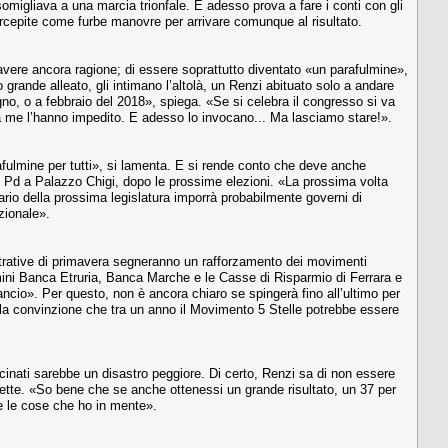
migliava a una marcia trionfale. E adesso prova a fare i conti con gli
rcepite come furbe manovre per arrivare comunque al risultato.
 avere ancora ragione; di essere soprattutto diventato «un parafulmine»,
 grande alleato, gli intimano l’altolà, un Renzi abituato solo a andare
iugno, o a febbraio del 2018», spiega. «Se si celebra il congresso si va
ma me l’hanno impedito. E adesso lo invocano... Ma lasciamo stare!».
afulmine per tutti», si lamenta. E si rende conto che deve anche
el Pd a Palazzo Chigi, dopo le prossime elezioni. «La prossima volta
rio della prossima legislatura imporrà probabilmente governi di
azionale».
trative di primavera segneranno un rafforzamento dei movimenti
mini Banca Etruria, Banca Marche e le Casse di Risparmio di Ferrara e
lancio». Per questo, non è ancora chiaro se spingerà fino all’ultimo per
ella convinzione che tra un anno il Movimento 5 Stelle potrebbe essere
vicinati sarebbe un disastro peggiore. Di certo, Renzi sa di non essere
ette. «So bene che se anche ottenessi un grande risultato, un 37 per
re le cose che ho in mente».