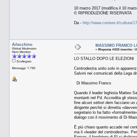
10 marzo 2017 (modifica il 10 marz
© RIPRODUZIONE RISERVATA
Da -
http://www.corriere.it/cultu
Arlecchino
MASSIMO FRANCO LO
Global Moderator
«
Risposta #333 inserito::
Ma
Hero Member
LO STALLO DOPO LE ELEZIONI
Scollegato
Centrodestra unito solo in apparenz
Messaggi: 7.790
Salvini nei comunicati della Lega di
Di Massimo Franco
Quando il leader leghista Matteo Sal
montanti nel Pd. Accredita gli stess
fine alcuni settori dem facciano un 
dirigente perché si dimetta «davvero
segretario lo ha fatto «formalmente»
dialogo con il movimento di Di Maio.
È più chiaro quanto accade nel centr
ma il «leader del centrodestra». Per
Eppure, il fondatore di FI si dichia