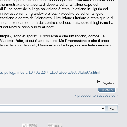
 che mostravano una sorta di doppia lealtà: all’allora capo del
i FI da parte della Lega salviniana è stata l’elezione in Liguria del
 un berlusconismo «grande» e alleati «piccoli». Lo schema ligure
azione a destra dell’elettorato. L’intuizione ulteriore è stata quella di
nua a elencare le città del centro e del sud Italia dove il leghismo ha
 del Nord si sono subito allineati.
 Europa», sono evaporati. Il problema è che rimangono, corposi, a
, Vladimir Putin, di cui è ammiratore. Ma l’impressione è che il capo
esidente dei suoi deputati, Massimiliano Fedriga, non esclude nemmeno
-caos-pd-lega-m5s-af10f40a-2244-11e8-a665-a35373fafb97.shtml
Registrato
STAMPA
« precedente
successivo »