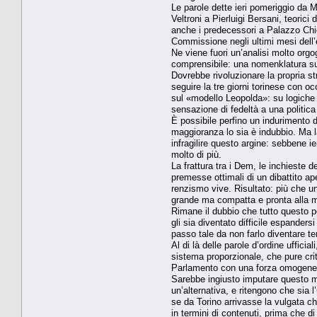
Le parole dette ieri pomeriggio da M
Veltroni a Pierluigi Bersani, teorici
anche i predecessori a Palazzo Chig
Commissione negli ultimi mesi dell’
Ne viene fuori un’analisi molto org
comprensibile: una nomenklatura sull
Dovrebbe rivoluzionare la propria st
seguire la tre giorni torinese con oc
sul «modello Leopolda»: su logiche d
sensazione di fedeltà a una politic
È possibile perfino un indurimento d
maggioranza lo sia è indubbio. Ma la
infragilire questo argine: sebbene i
molto di più.
La frattura tra i Dem, le inchieste d
premesse ottimali di un dibattito ap
renzismo vive. Risultato: più che un
grande ma compatta e pronta alla m
Rimane il dubbio che tutto questo po
gli sia diventato difficile espandersi
passo tale da non farlo diventare te
Al di là delle parole d’ordine uffic
sistema proporzionale, che pure crit
Parlamento con una forza omogenea e 
Sarebbe ingiusto imputare questo m
un’alternativa, e ritengono che sia l
se da Torino arrivasse la vulgata ch
in termini di contenuti, prima che di