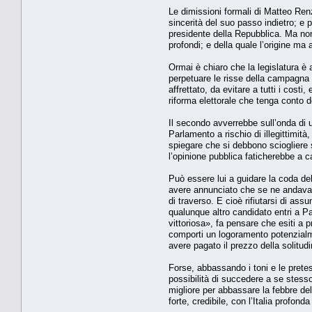
Le dimissioni formali di Matteo Ren
sincerità del suo passo indietro; e 
presidente della Repubblica. Ma non 
profondi; e della quale l’origine ma
Ormai è chiaro che la legislatura è 
perpetuare le risse della campagna r
affrettato, da evitare a tutti i costi
riforma elettorale che tenga conto d
Il secondo avverrebbe sull’onda di
Parlamento a rischio di illegittimit
spiegare che si debbono sciogliere 
l’opinione pubblica faticherebbe a ca
Può essere lui a guidare la coda del
avere annunciato che se ne andava p
di traverso. E cioè rifiutarsi di as
qualunque altro candidato entri a Pal
vittoriosa», fa pensare che esiti a
comporti un logoramento potenzialmen
avere pagato il prezzo della solitud
Forse, abbassando i toni e le prete
possibilità di succedere a se stesso,
migliore per abbassare la febbre del
forte, credibile, con l’Italia profond