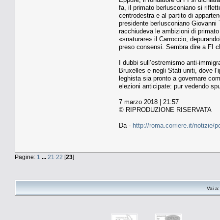
fa, il primato berlusconiano si rifle
centrodestra e al partito di apparten
presidente berlusconiano Giovanni T
racchiudeva le ambizioni di primato d
«snaturare» il Carroccio, depurandol
preso consensi. Sembra dire a FI che
I dubbi sull’estremismo anti-immigra
Bruxelles e negli Stati uniti, dove 
leghista sia pronto a governare com
elezioni anticipate: pur vedendo spu
7 marzo 2018 | 21:57
© RIPRODUZIONE RISERVATA
Da -
http://roma.corriere.it/notizi
Pagine:
1
...
21
22
[
23
]
Vai a: