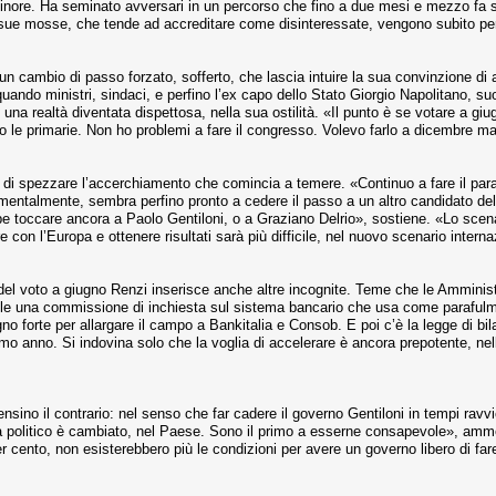
inore. Ha seminato avversari in un percorso che fino a due mesi e mezzo fa so
le sue mosse, che tende ad accreditare come disinteressate, vengono subito pe
un cambio di passo forzato, sofferto, che lascia intuire la sua convinzione di
uando ministri, sindaci, e perfino l’ex capo dello Stato Giorgio Napolitano, suo
n una realtà diventata dispettosa, nella sua ostilità. «Il punto è se votare a g
nno le primarie. Non ho problemi a fare il congresso. Volevo farlo a dicembre 
o di spezzare l’accerchiamento che comincia a temere. «Continuo a fare il par
o mentalmente, sembra perfino pronto a cedere il passo a un altro candidato d
be toccare ancora a Paolo Gentiloni, o a Graziano Delrio», sostiene. «Lo scena
e con l’Europa e ottenere risultati sarà più difficile, nel nuovo scenario intern
del voto a giugno Renzi inserisce anche altre incognite. Teme che le Amminis
vuole una commissione di inchiesta sul sistema bancario che usa come paraful
gno forte per allargare il campo a Bankitalia e Consob. E poi c’è la legge di bi
ssimo anno. Si indovina solo che la voglia di accelerare è ancora prepotente, n
ensino il contrario: nel senso che far cadere il governo Gentiloni in tempi rav
ma politico è cambiato, nel Paese. Sono il primo a esserne consapevole», amm
per cento, non esisterebbero più le condizioni per avere un governo libero di fa