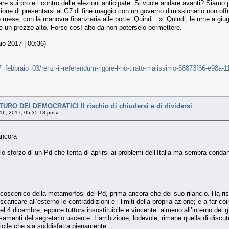
sui pro e i contro delle elezioni anticipate. Si vuole andare avanti? Siamo pro
zione di presentarsi al G7 di fine maggio con un governo dimissionario non of
 mese, con la manovra finanziaria alle porte. Quindi...». Quindi, le urne a 
re un prezzo alto. Forse così alto da non poterselo permettere.
aio 2017 | 00:36)
a/17_febbraio_03/renzi-il-referendum-rigore-l-ho-tirato-malissimo-58873f66-e98
O DEI DEMOCRATICI Il rischio di chiudersi e di dividersi
16, 2017, 05:35:18 pm »
 ancora
 lo sforzo di un Pd che tenta di aprirsi ai problemi dell’Italia ma sembra condann
 palcoscenico della metamorfosi del Pd, prima ancora che del suo rilancio. Ha ris
aricare all’esterno le contraddizioni e i limiti della propria azione; e a far coi
del 4 dicembre, eppure tuttora insostituibile e vincente: almeno all’interno dei 
menti del segretario uscente. L’ambizione, lodevole, rimane quella di discutere d
fficile che sia soddisfatta pienamente.