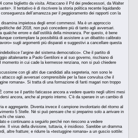
4 come biglietto da visita. Attaccano il Pd dei predecessori, da Walter
nte>. Il tentativo è di riscrivere la storia politica recente liquidando
a conseguenza dell’amarezza per il peggioramento dei rapporti con la
una disamina impietosa degli errori commessi. Ma è un approccio
politiche del 2018, non può concedere più di tanto agli avversari.
a qualche errore e dall’ostilità della minoranza. Per questo, è bene
 dunque contemplare la possibilità di assistere a un dibattito calibrato
 lavoro» sugli argomenti più disparati e suggestivi a cancellare questa
ndebolisce l’argine del sistema democratico». Che il partito di
ggio altalenante a Paolo Gentiloni e al suo governo, rischiano di
er il momento in cui cade la kermesse renziana, non si può chiedere
scussione con gli altri due candidati alla segreteria, non sono le
un attacco agli avversari comprensibile per la fase convulsa che il
ggine romana». Si tratta di una formazione di fanti magari non troppo
 È come se il partito faticasse ancora a vedere quanto negli ultimi mesi
dividersi ancora, anche al proprio interno. C’è da sperare in un cambio di
ria e aggregante. Diventa invece il campione involontario del ritorno al
ovimento 5 Stelle. Né si può pensare che si preparino solo a arrivare in
ochi che siano.
dato e continuano a seguirlo perché non riescono a vedere
orie. Il virus della divisione, tuttavia, è insidioso. Sarebbe un dramma
i, altre fratture; e ridurre la «testuggine romana» a un guscio sottile: