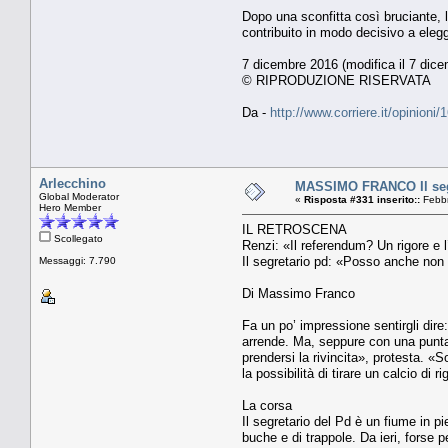
Dopo una sconfitta così bruciante, l
contribuito in modo decisivo a elegge
7 dicembre 2016 (modifica il 7 dice
© RIPRODUZIONE RISERVATA
Da -
http://www.corriere.it/opinio
Arlecchino
MASSIMO FRANCO Il segre
Global Moderator
«
Risposta #331 inserito::
Febbr
Hero Member
IL RETROSCENA
Scollegato
Renzi: «Il referendum? Un rigore e 
Il segretario pd: «Posso anche non f
Messaggi: 7.790
Di Massimo Franco
Fa un po’ impressione sentirgli dir
arrende. Ma, seppure con una punta 
prendersi la rivincita», protesta. «
la possibilità di tirare un calcio di
La corsa
Il segretario del Pd è un fiume in pi
buche e di trappole. Da ieri, forse 