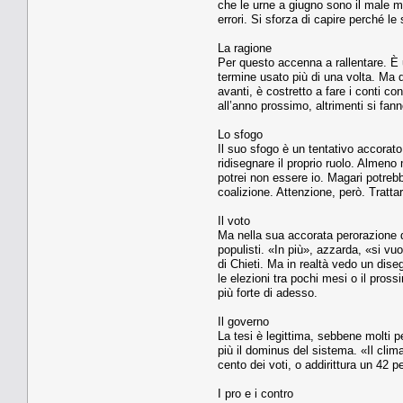
che le urne a giugno sono il male m
errori. Si sforza di capire perché 
La ragione
Per questo accenna a rallentare. È 
termine usato più di una volta. Ma q
avanti, è costretto a fare i conti co
all’anno prossimo, altrimenti si fa
Lo sfogo
Il suo sfogo è un tentativo accorat
ridisegnare il proprio ruolo. Almen
potrei non essere io. Magari potreb
coalizione. Attenzione, però. Trattar
Il voto
Ma nella sua accorata perorazione 
populisti. «In più», azzarda, «si 
di Chieti. Ma in realtà vedo un dise
le elezioni tra pochi mesi o il pro
più forte di adesso.
Il governo
La tesi è legittima, sebbene molti p
più il dominus del sistema. «Il cli
cento dei voti, o addirittura un 42 
I pro e i contro