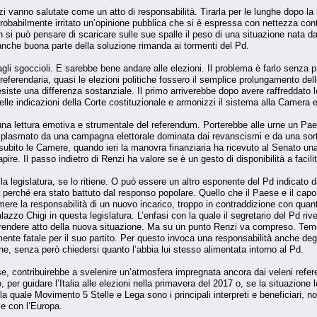
zi vanno salutate come un atto di responsabilità. Tirarla per le lunghe dopo l
probabilmente irritato un’opinione pubblica che si è espressa con nettezza contro
si può pensare di scaricare sulle sue spalle il peso di una situazione nata da u
 anche buona parte della soluzione rimanda ai tormenti del Pd.
agli sgoccioli. E sarebbe bene andare alle elezioni. Il problema è farlo senza p
eferendaria, quasi le elezioni politiche fossero il semplice prolungamento dell
, esiste una differenza sostanziale. Il primo arriverebbe dopo avere raffreddato le
elle indicazioni della Corte costituzionale e armonizzi il sistema alla Camera 
 una lettura emotiva e strumentale del referendum. Porterebbe alle urne un P
à, plasmato da una campagna elettorale dominata dai revanscismi e da una sorta 
subito le Camere, quando ieri la manovra finanziaria ha ricevuto al Senato un
pire. Il passo indietro di Renzi ha valore se è un gesto di disponibilità a facilit
la legislatura, se lo ritiene. O può essere un altro esponente del Pd indicato 
erché era stato battuto dal responso popolare. Quello che il Paese e il capo 
sumere la responsabilità di un nuovo incarico, troppo in contraddizione con qua
azzo Chigi in questa legislatura. L’enfasi con la quale il segretario del Pd riv
 prendere atto della nuova situazione. Ma su un punto Renzi va compreso. Teme 
te fatale per il suo partito. Per questo invoca una responsabilità anche degli 
ine, senza però chiedersi quanto l’abbia lui stesso alimentata intorno al Pd.
se, contribuirebbe a svelenire un’atmosfera impregnata ancora dai veleni refe
 per guidare l’Italia alle elezioni nella primavera del 2017 o, se la situazione l
la quale Movimento 5 Stelle e Lega sono i principali interpreti e beneficiari, n
a e con l’Europa.