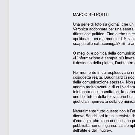
MARCO BELPOLITI
Una serie di foto su giornali che u
Veronica addobbata per una serata mo
riflessione politica. Fino a che un 
«politica» il «ri-matrimonio di Silvi
scappatelle extraconiugali? Sì, è a
O meglio, è politica della comunicaz
«L’informazione è sempre più invas
il desiderio della platea, l’antiteatr
Nel momento in cui esplodevano i nu
cosiddetta realtà, Baudrillard ci r
della comunicazione stessa». Non p
andato molto avanti e di cui vediamo 
telefonata degli ascoltatori, la parte
uno dei totem della televisione berl
quotidiani, iperrealtà della comunic
Naturalmente tutto questo non è l’ef
diceva Baudrillard in un’intervista 
d’immagini che «non ci obbligano più
pubblicità non ci inganna: «È sempli
dell’utile e dell’inutile».