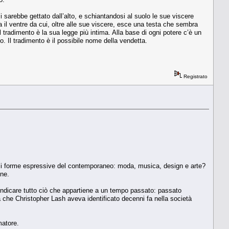
 sarebbe gettato dall’alto, e schiantandosi al suolo le sue viscere
 il ventre da cui, oltre alle sue viscere, esce una testa che sembra
 tradimento è la sua legge più intima. Alla base di ogni potere c’è un
o. Il tradimento è il possibile nome della vendetta.
Registrato
ipali forme espressive del contemporaneo: moda, musica, design e arte?
one.
indicare tutto ciò che appartiene a un tempo passato: passato
sa che Christopher Lash aveva identificato decenni fa nella società
matore.