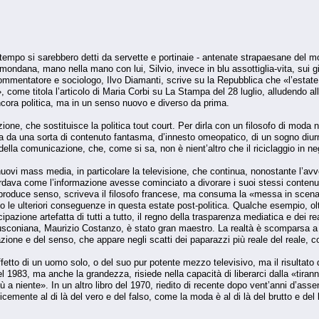
n tempo si sarebbero detti da servette e portinaie - antenate strapaesane del m
ndana, mano nella mano con lui, Silvio, invece in blu assottiglia-vita, sui gior
commentatore e sociologo, Ilvo Diamanti, scrive su la Repubblica che «l’estate 
o», come titola l’articolo di Maria Corbi su La Stampa del 28 luglio, alludendo a
ncora politica, ma in un senso nuovo e diverso da prima.
ione, che sostituisce la politica tout court. Per dirla con un filosofo di moda 
a da una sorta di contenuto fantasma, d’innesto omeopatico, di un sogno diur
o della comunicazione, che, come si sa, non è nient’altro che il riciclaggio in neg
ovi mass media, in particolare la televisione, che continua, nonostante l’avve
icordava come l’informazione avesse cominciato a divorare i suoi stessi conten
roduce senso, scriveva il filosofo francese, ma consuma la «messa in scena d
le ulteriori conseguenze in questa estate post-politica. Qualche esempio, oltre 
cipazione artefatta di tutti a tutto, il regno della trasparenza mediatica e dei real
usconiana, Maurizio Costanzo, è stato gran maestro. La realtà è scomparsa a fa
azione e del senso, che appare negli scatti dei paparazzi più reale del reale, 
fetto di un uomo solo, o del suo pur potente mezzo televisivo, ma il risultato 
del 1983, ma anche la grandezza, risiede nella capacità di liberarci dalla «tiran
 a niente». In un altro libro del 1970, riedito di recente dopo vent’anni d’asse
cemente al di là del vero e del falso, come la moda è al di là del brutto e del