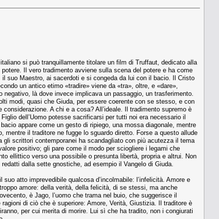
taliano si può tranquillamente titolare un film di Truffaut, dedicato alla
l potere. Il vero tradimento avviene sulla scena del potere e ha come
 suo Maestro, ai sacerdoti e si congeda da lui con il bacio. Il Cristo
condo un antico etimo «tradire» viene da «tra», oltre, e «dare»,
to negativo, là dove invece implicava un passaggio, un trasferimento.
in molti modi, quasi che Giuda, per essere coerente con se stesso, e con
 considerazione. A chi e a cosa? All’ideale. Il tradimento supremo è
glio dell’Uomo potesse sacrificarsi per tutti noi era necessario il
 il bacio appare come un gesto di ripiego, una mossa diagonale, mentre
o, mentre il traditore ne fugge lo sguardo diretto. Forse a questo allude
a gli scrittori contemporanei ha scandagliato con più acutezza il tema
valore positivo; gli pare come il modo per sciogliere i legami che
 ellittico verso una possibile o presunta libertà, propria e altrui. Non
edatti dalla sette gnostiche, ad esempio il Vangelo di Giuda.
l suo atto imprevedibile qualcosa d’incolmabile: l’infelicità. Amore e
oppo amore: della verità, della felicità, di se stessi, ma anche
el Novecento, è Jago, l’uomo che trama nel buio, che suggerisce il
 ragioni di ciò che è superiore: Amore, Verità, Giustizia. Il traditore è
no, per cui merita di morire. Lui sì che ha tradito, non i congiurati
o.