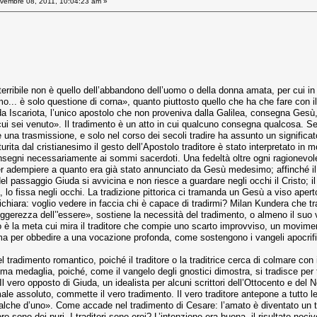
embre 08, 2011, 10:04:23 am »
terribile non è quello dell’abbandono dell’uomo o della donna amata, per cui in i
... è solo questione di corna», quanto piuttosto quello che ha che fare con i
Iscariota, l’unico apostolo che non proveniva dalla Galilea, consegna Gesù, il
cui sei venuto». Il tradimento è un atto in cui qualcuno consegna qualcosa. Se
 una trasmissione, e solo nel corso dei secoli tradire ha assunto un significa
aturita dal cristianesimo il gesto dell’Apostolo traditore è stato interpretato 
nsegni necessariamente ai sommi sacerdoti. Una fedeltà oltre ogni ragionevole
r adempiere a quanto era già stato annunciato da Gesù medesimo; affinché il Fi
del passaggio Giuda si avvicina e non riesce a guardare negli occhi il Cristo;
, lo fissa negli occhi. La tradizione pittorica ci tramanda un Gesù a viso apert
ichiara: voglio vedere in faccia chi è capace di tradirmi? Milan Kundera che tr
leggerezza dell’'essere», sostiene la necessità del tradimento, o almeno il suo 
to è la meta cui mira il traditore che compie uno scarto improvviso, un movimento
a per obbedire a una vocazione profonda, come sostengono i vangeli apocrifi r
 tradimento romantico, poiché il traditore o la traditrice cerca di colmare con i
 medaglia, poiché, come il vangelo degli gnostici dimostra, si tradisce per tr
. Il vero opposto di Giuda, un idealista per alcuni scrittori dell’Ottocento e d
 male assoluto, commette il vero tradimento. Il vero traditore antepone a tutto le
che d’uno». Come accade nel tradimento di Cesare: l’amato è diventato un tiran
o sono dei puri. I traditori sono eroi? L’intenzione era buona, il risultato nociv