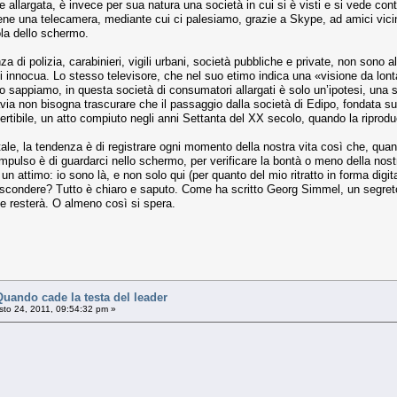
 e allargata, è invece per sua natura una società in cui si è visti e si vede 
ene una telecamera, mediante cui ci palesiamo, grazie a Skype, ad amici vicin
la dello schermo.
 di polizia, carabinieri, vigili urbani, società pubbliche e private, non sono a
 innocua. Lo stesso televisore, che nel suo etimo indica una «visione da lontan
lo sappiamo, in questa società di consumatori allargati è solo un’ipotesi, una 
via non bisogna trascurare che il passaggio dalla società di Edipo, fondata sul 
ertibile, un atto compiuto negli anni Settanta del XX secolo, quando la riprodu
itale, la tendenza è di registrare ogni momento della nostra vita così che, qu
mo impulso è di guardarci nello schermo, per verificare la bontà o meno della no
 attimo: io sono là, e non solo qui (per quanto del mio ritratto in forma digi
ascondere? Tutto è chiaro e saputo. Come ha scritto Georg Simmel, un segreto 
me resterà. O almeno così si spera.
ndo cade la testa del leader
to 24, 2011, 09:54:32 pm »