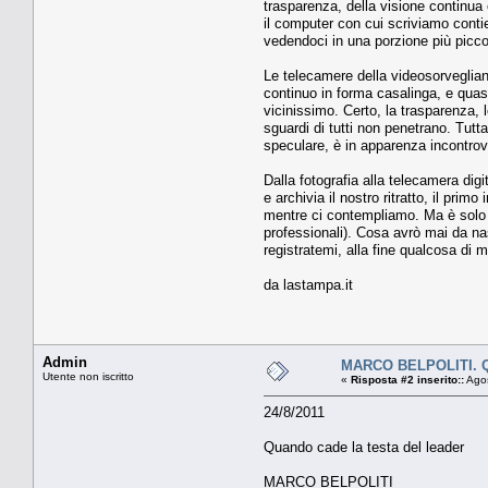
trasparenza, della visione continua
il computer con cui scriviamo conti
vedendoci in una porzione più picco
Le telecamere della videosorveglianza
continuo in forma casalinga, e quasi
vicinissimo. Certo, la trasparenza, 
sguardi di tutti non penetrano. Tutta
speculare, è in apparenza incontrov
Dalla fotografia alla telecamera dig
e archivia il nostro ritratto, il pri
mentre ci contempliamo. Ma è solo un
professionali). Cosa avrò mai da n
registratemi, alla fine qualcosa di 
da lastampa.it
Admin
MARCO BELPOLITI. Qua
Utente non iscritto
«
Risposta #2 inserito::
Agos
24/8/2011
Quando cade la testa del leader
MARCO BELPOLITI