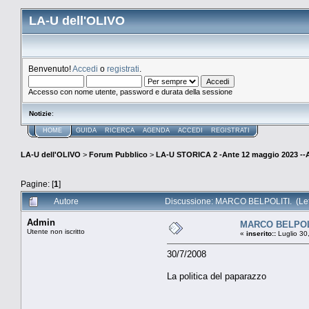
LA-U dell'OLIVO
Benvenuto!
Accedi
o
registrati
.
Accesso con nome utente, password e durata della sessione
Notizie
:
HOME
GUIDA
RICERCA
AGENDA
ACCEDI
REGISTRATI
LA-U dell'OLIVO
>
Forum Pubblico
>
LA-U STORICA 2 -Ante 12 maggio 2023 
Pagine: [
1
]
Autore
Discussione: MARCO BELPOLITI. (Lett
Admin
MARCO BELPOL
Utente non iscritto
«
inserito::
Luglio 30
30/7/2008
La politica del paparazzo