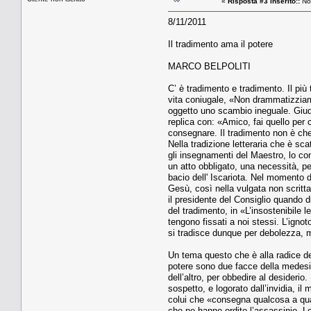
«
Risposta #3 inserito::
Nov
8/11/2011
Il tradimento ama il potere
MARCO BELPOLITI
C’ è tradimento e tradimento. Il più 
vita coniugale, «Non drammatizziamo
oggetto uno scambio ineguale. Giuda 
replica con: «Amico, fai quello per 
consegnare. Il tradimento non è che
Nella tradizione letteraria che è sc
gli insegnamenti del Maestro, lo co
un atto obbligato, una necessità, pe
bacio dell' Iscariota. Nel momento 
Gesù, così nella vulgata non scritta
il presidente del Consiglio quando d
del tradimento, in «L’insostenibile 
tengono fissati a noi stessi. L’igno
si tradisce dunque per debolezza, m
Un tema questo che è alla radice del
potere sono due facce della medesima
dell’altro, per obbedire al desiderio
sospetto, e logorato dall’invidia, il
colui che «consegna qualcosa a qual
che ne hanno ordito l’assassinio. Lor