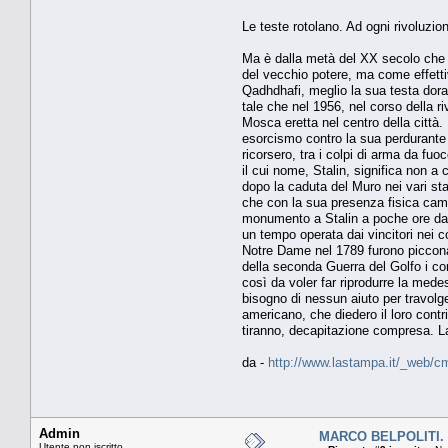
Le teste rotolano. Ad ogni rivoluzio
Ma è dalla metà del XX secolo che l
del vecchio potere, ma come effetti
Qadhdhafi, meglio la sua testa dorat
tale che nel 1956, nel corso della ri
Mosca eretta nel centro della città. 
esorcismo contro la sua perdurante 
ricorsero, tra i colpi di arma da fu
il cui nome, Stalin, significa non a
dopo la caduta del Muro nei vari stat
che con la sua presenza fisica camp
monumento a Stalin a poche ore dall
un tempo operata dai vincitori nei co
Notre Dame nel 1789 furono picconat
della seconda Guerra del Golfo i con
così da voler far riprodurre la med
bisogno di nessun aiuto per travolge
americano, che diedero il loro contri
tiranno, decapitazione compresa. La
da -
http://www.lastampa.it/_web/cm
Admin
MARCO BELPOLITI. Il
Utente non iscritto