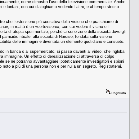
continuamente, come dimostra l’uso della televisione commerciale. Anche
i e lontani, con cui dialoghiamo vedendo l’altro, e al tempo stesso
ltro che l’estensione più coercitiva della visione che pratichiamo di
o», in realtà è un «cortovisore», con cui vedere il vicino e il
sorta di utopia sperimentale, perché ci sono zone della società dove gli
parricidio rituale, alla società di Narciso, fondata sulla visione
cibilità delle immagini è diventata un elemento quotidiano e consueto.
ando in banca o al supermercato, si passa davanti al video, che ingloba
stra immagine. Un effetto di derealizzazione ci attraversa di colpo
tale se ne potranno avvantaggiare ipoteticamente investigatori e spioni
noto a più di una persona non è per nulla un segreto. Registratemi,
Registrato