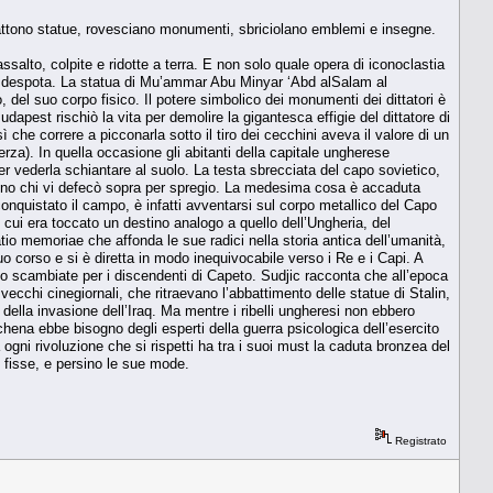
abbattono statue, rovesciano monumenti, sbriciolano emblemi e insegne.
lto, colpite e ridotte a terra. E non solo quale opera di iconoclastia
del despota. La statua di Mu’ammar Abu Minyar ‘Abd alSalam al
 del suo corpo fisico. Il potere simbolico dei monumenti dei dittatori è
Budapest rischiò la vita per demolire la gigantesca effigie del dittatore di
ì che correre a picconarla sotto il tiro dei cecchini aveva il valore di un
za). In quella occasione gli abitanti della capitale ungherese
per vederla schiantare al suolo. La testa sbrecciata del capo sovietico,
persino chi vi defecò sopra per spregio. La medesima cosa è accaduta
 conquistato il campo, è infatti avventarsi sul corpo metallico del Capo
cui era toccato un destino analogo a quello dell’Ungheria, del
io memoriae che affonda le sue radici nella storia antica dell’umanità,
suo corso e si è diretta in modo inequivocabile verso i Re e i Capi. A
to scambiate per i discendenti di Capeto. Sudjic racconta che all’epoca
cchi cinegiornali, che ritraevano l’abbattimento delle statue di Stalin,
ella invasione dell’Iraq. Ma mentre i ribelli ungheresi non ebbero
chena ebbe bisogno degli esperti della guerra psicologica dell’esercito
 ogni rivoluzione che si rispetti ha tra i suoi must la caduta bronzea del
 fisse, e persino le sue mode.
Registrato