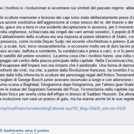
ne i rivoltosi e i rivoluzionari si avventano sui simboli del passato regime: 
e sculture marmoree o bronzee dei capi sono state deliberatamente prese d’assa
va azione sostitutiva dell’aggressione al corpo stesso del re, del tiranno o 
a, giace ora a terra in una evidente decapitazione in assenza, per il momento,
volta ungherese, schiacciata dai cingoli dei carri armati sovietici, il popolo di 
L’abbattimento della scultura era una risposta al potere idolatrico di Stalin, cos
presenza, come ricorda Deyan Sudjc nel recente «Architettura e potere» (Later
oco, a scale, funi, torce ossiacetileniche, e occorsero molte ore di duro lavoro 
 caso acciaio, baffuta e sorridente, fu vandalizzata e presa a calci, e vi fu 
i satelliti del potere sovietico. La prima cosa che i rivoltosi fanno, una volta
eggia nel centro della piazza principale della capitale. Nella Cecoslovacchia, 
’evaporare dell’Impero non era rimasto che il piedistallo. Una forma di damnat
nfronti dei vinti, ma che, a partire dalla Rivoluzione francese, ha invertito il 
e dalla folla inferocita le sculture dei personaggi regali dell’Antico Testamen
siglieri di George Busch junior avevano osservato a lungo e con attenzione i ve
esima scena a Baghdad, fotogramma dopo fotogramma, per l’atteso gran finale d
re le statue del Segretario Generale del Pcus, l’iconoclastia nella capitale ira
buto fisico per averla vinta dell’effigie in bronzo di Saddam Hussein. Da allora
 rivoluzione non sarà un pranzo di gala, ma ha oramai anche lei le sue regole
stp/tmplRubriche/editoriali/gEditoriali.asp?ID_blog=25&ID_articolo=9120
 tradimento ama il potere