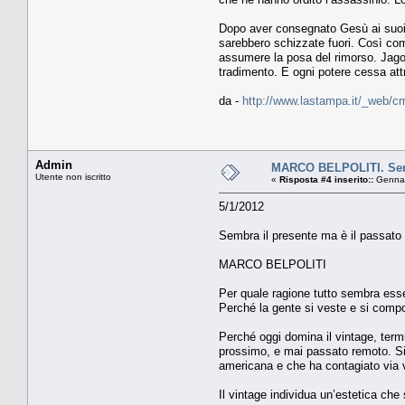
Dopo aver consegnato Gesù ai suoi ne
sarebbero schizzate fuori. Così com
assumere la posa del rimorso. Jago n
tradimento. E ogni potere cessa attr
da -
http://www.lastampa.it/_web/cm
Admin
MARCO BELPOLITI. Semb
Utente non iscritto
«
Risposta #4 inserito::
Gennai
5/1/2012
Sembra il presente ma è il passato
MARCO BELPOLITI
Per quale ragione tutto sembra esse
Perché la gente si veste e si compor
Perché oggi domina il vintage, term
prossimo, e mai passato remoto. Si t
americana e che ha contagiato via v
Il vintage individua un’estetica ch