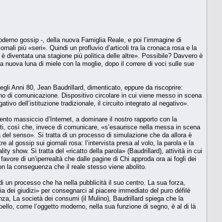
oderno gossip -, della nuova Famiglia Reale, e poi l’immagine di
nali più «seri». Quindi un profluvio d’articoli tra la cronaca rosa e la
è diventata una stagione più politica delle altre». Possibile? Davvero è
lla nuova luna di miele con la moglie, dopo il correre di voci sulle sue
negli Anni 80, Jean Baudrillard, dimenticato, eppure da riscoprire:
no di comunicazione. Dispositivo circolare in cui viene messo in scena
ativo dell’istituzione tradizionale, il circuito integrato al negativo».
nto massiccio d’Internet, a dominare il nostro rapporto con la
uti, così che, invece di comunicare, «s’esaurisce nella messa in scena
el senso». Si tratta di un processo di simulazione che da allora è
al gossip sui giornali rosa: l’intervista presa al volo, la parola e la
ity show. Si tratta del «ricatto della parola» (Baudrillard), attività in cui
vore di un’iperrealtà che dalle pagine di Chi approda ora ai fogli dei
con la conseguenza che il reale stesso viene abolito.
di un processo che ha nella pubblicità il suo centro. La sua forza,
nia dei giudizi» per consegnarci al piacere immediato del puro défilé
nza, La società dei consumi (il Mulino), Baudrillard spiega che la
 bello, come l’oggetto moderno, nella sua funzione di segno, è al di là