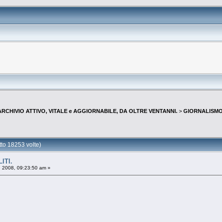
--ARCHIVIO ATTIVO, VITALE e AGGIORNABILE, DA OLTRE VENTANNI.
>
GIORNALISMO 
o 18253 volte)
ITI.
, 2008, 09:23:50 am »