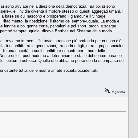
si sono avviate nella direzione della democrazia, ma poi si sono
ere», e l’invidia diventa il motore stesso di questi aggregati umani. Il
a base su cui nascono e prosperano il glamour e il vintage.
 rifacimento, la ripetizione, il ritorno del sempre-uguale. La moda è
nne lunghe e poi gonne corte, pantaloni e poi short, tacchi e scarpe
a perché sempre uguale, diceva Barthes nel Sistema della moda.
i ci troviamo immersi. Tuttavia la ragione più profonda per cui non c’è
 i conflitti tra le generazioni, tra padri e figli, o tra i gruppi sociali e
i. In una società in cui il conflitto è espunto per timore delle
 Non è solo il postmoderno a determinare lo stallo del contemporaneo,
solo l’epitome estetica. Quello che abbiamo perso con la scomparsa del
nonostante tutto, delle nostre amate società occidentali.
Registrato