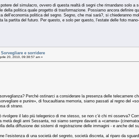
 potere del simulacro, ovvero di questa realtà di segni che rimandano solo a se
e della politica quale progetto di trasformazione. Possiamo ancora definire q
ica dell’economia politica del segno. Segno, che mai sarà?, si chiederanno molti 
ta la partita del futuro. Per questo, e solo per questo, l’estate delle foto man
orvegliare e sorridere
prile 20, 2010, 09:38:57 am »
orveglianza? Perché ostinarci a considerare la presenza delle telecamere che
orvegliare e punire», di foucaultiana memoria, siamo passati al regno del «sor
sa di strano.
trò rivolgere il lato più telegenico di me stesso, se non c’è chi mi osserva
o a metà degli anni Sessanta, noi siamo sempre davanti a «camera» (cinematogra
lla della diffusione dei sistemi di registrazione delle immagini - e anche del s
ne l’esistenza di una società del segreto, società discreta, al riparo da sguar