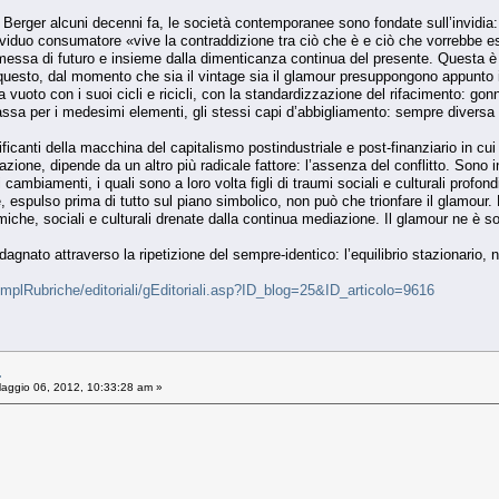
rger alcuni decenni fa, le società contemporanee sono fondate sull’invidia: 
ividuo consumatore «vive la contraddizione tra ciò che è e ciò che vorrebbe ess
ssa di futuro e insieme dalla dimenticanza continua del presente. Questa è l
questo, dal momento che sia il vintage sia il glamour presuppongono appunto il
a vuoto con i suoi cicli e ricicli, con la standardizzazione del rifacimento: go
ssa per i medesimi elementi, gli stessi capi d’abbigliamento: sempre divers
ificanti della macchina del capitalismo postindustriale e post-finanziario in cu
ione, dipende da un altro più radicale fattore: l’assenza del conflitto. Sono infatti
i cambiamenti, i quali sono a loro volta figli di traumi sociali e culturali profond
espulso prima di tutto sul piano simbolico, non può che trionfare il glamour.
che, sociali e culturali drenate dalla continua mediazione. Il glamour ne è 
agnato attraverso la ripetizione del sempre-identico: l’equilibrio stazionario, 
tmplRubriche/editoriali/gEditoriali.asp?ID_blog=25&ID_articolo=9616
.
aggio 06, 2012, 10:33:28 am »