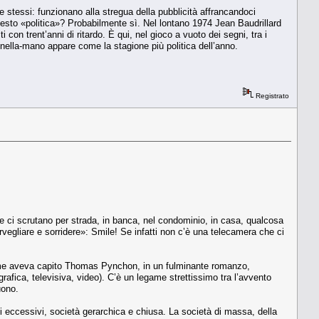
 stessi: funzionano alla stregua della pubblicità affrancandoci
uesto «politica»? Probabilmente sì. Nel lontano 1974 Jean Baudrillard
con trent’anni di ritardo. È qui, nel gioco a vuoto dei segni, tra i
o-nella-mano appare come la stagione più politica dell’anno.
Registrato
 ci scrutano per strada, in banca, nel condominio, in casa, qualcosa
vegliare e sorridere»: Smile! Se infatti non c’è una telecamera che ci
? Come aveva capito Thomas Pynchon, in un fulminante romanzo,
fica, televisiva, video). C’è un legame strettissimo tra l’avvento
uono.
di eccessivi, società gerarchica e chiusa. La società di massa, della