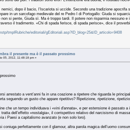
mici, dopo il bacio, l’Iscariota si uccide. Secondo una tradizione apocrifa si
pare in un sarcofago medievale del re Pedro I di Portogallo: Giuda si squarcia
on si pente, Giuda sì. Ma è troppo tardi. Il potere non risparmia nessuno e il
averso il tradimento. «Chi di spada ferisce, di spada perisce», dice il proverbi
stp/tmplRubriche/editoriali/gEditoriali.asp?ID_blog=25&ID_articolo=9408
ra il presente ma è il passato prossimo
o 05, 2012, 11:48:18 pm »
 prossimo
rsi arrestato a vent’anni fa in una coazione a ripetere che riguarda le princ
ta seguendo un gusto che appare ripetitivo? Ripetizione, ripetizione, ripetizi
ine che un tempo individuava i «vini d'annata», e per estensione è passato a 
ratta dell’effetto «nostalgia», il corrispettivo relativo del narcisismo di mas
ia i Paesi a capitalismo avanzato (e non solo loro).
e si coniuga perfettamente con il glamour, altra parola magica dell’uomo consu