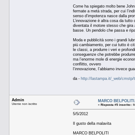
Come ha spiegato molto bene John Be
fermate a metà strada, per cui l’ind
senso d’impotenza nasce dalla prome
L’innovazione è altra cosa da tutto 
diventata il motore stesso che gira 
basse. Un pendolo che passa e ripa
Moda e pubblicità sono i grandi lubr
più cambiamento, per cui tutto è citaz
le classi, a produrre i veri e profond
conseguenze che potrebbe produrre, 
ma l’enorme mole di energie economi
conflitto, ovvero
l’innovazione, l’abbiamo invece guad
da -
http://lastampa.it/_web/cmstp/
Admin
MARCO BELPOLITI
Utente non iscritto
«
Risposta #5 inserito::
M
5/5/2012
Il gusto della malavita
MARCO BELPOLITI