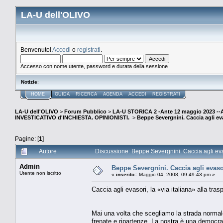
LA-U dell'OLIVO
Benvenuto!
Accedi
o
registrati
.
Accesso con nome utente, password e durata della sessione
Notizie
:
HOME
GUIDA
RICERCA
AGENDA
ACCEDI
REGISTRATI
LA-U dell'OLIVO
>
Forum Pubblico
>
LA-U STORICA 2 -Ante 12 maggio 2023 
INVESTICATIVO d'INCHIESTA. OPINIONISTI.
>
Beppe Severgnini. Caccia agli evas
Pagine: [
1
]
Autore
Discussione: Beppe Severgnini. Caccia agli evas
Admin
Beppe Severgnini. Caccia agli evasori
Utente non iscritto
«
inserito::
Maggio 04, 2008, 09:49:43 pm »
Caccia agli evasori, la «via italiana» alla tra
Mai una volta che scegliamo la strada normale.
frenate e ripartenze. La nostra è una democrazi