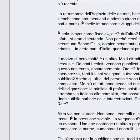
più recente.
La retromarcia dell'Agenzia delle entrate, bac
elenchi sono stati scaricati e adesso girano a
pari a pari»). È facile immaginare sviluppi del
È solo «voyeurismo fiscale», o c'è dell'altro? L
infatti, stiamo discutendo. Non perché «così 
accomuna Beppe Grillo, comico benestante, e 
criminali, in certe parti d'Italia, guardano ai pat
Il motivo di perplessità è un altro. Molti citt
sessuale. Da anni i redditi vengono pubblicati 
questo non conta, apparentemente. Ora c'è Int
riservatezza, tanti italiani scelgono la riser
pubblico? Anche gli uffici del personale sono ir
complicato. Ma più di tutti sono scocciati que
dell'indignazione: le migliaia di professionist
stramba via italiana alla normalità, che passa a
l'indiscutibile barbarie delle intercettazioni. 
Rete?
Altra via non si vede. Non sono i controlli e
tasse. È la pressione sociale. La vergogna d'e
un evasore. Uno che costringe un altro a pagare
complicare le norme, aumentare i controlli. Uno
Chi s'arrabbia per la pubblicazione dei redditi