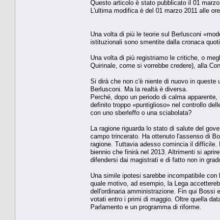
Questo articolo è stato pubblicato il 01 marzo
L'ultima modifica è del 01 marzo 2011 alle ore
Una volta di più le teorie sul Berlusconi «mode
istituzionali sono smentite dalla cronaca quot
Una volta di più registriamo le critiche, o meg
Quirinale, come si vorrebbe credere), alla Con
Si dirà che non c'è niente di nuovo in queste
Berlusconi. Ma la realtà è diversa.
Perché, dopo un periodo di calma apparente, il
definito troppo «puntiglioso» nel controllo de
con uno sberleffo o una sciabolata?
La ragione riguarda lo stato di salute del go
campo trincerato. Ha ottenuto l'assenso di Bos
ragione. Tuttavia adesso comincia il difficile
biennio che finirà nel 2013. Altrimenti si apr
difendersi dai magistrati e di fatto non in gra
Una simile ipotesi sarebbe incompatibile con l
quale motivo, ad esempio, la Lega accetterebb
dell'ordinaria amministrazione. Fin qui Bossi 
votati entro i primi di maggio. Oltre quella da
Parlamento e un programma di riforme.