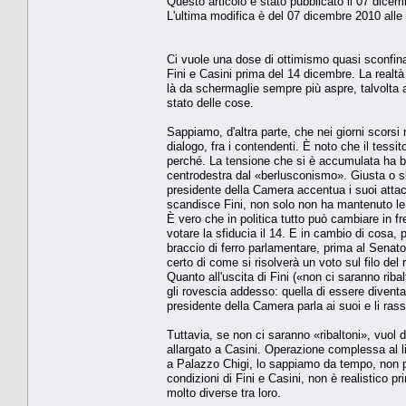
Questo articolo è stato pubblicato il 07 dicem
L'ultima modifica è del 07 dicembre 2010 alle
Ci vuole una dose di ottimismo quasi sconfinat
Fini e Casini prima del 14 dicembre. La realtà 
là da schermaglie sempre più aspre, talvolta a
stato delle cose.
Sappiamo, d'altra parte, che nei giorni scorsi 
dialogo, fra i contendenti. È noto che il tessi
perché. La tensione che si è accumulata ha biso
centrodestra dal «berlusconismo». Giusta o sba
presidente della Camera accentua i suoi attacc
scandisce Fini, non solo non ha mantenuto le p
È vero che in politica tutto può cambiare in 
votare la sfiducia il 14. E in cambio di cosa,
braccio di ferro parlamentare, prima al Senat
certo di come si risolverà un voto sul filo de
Quanto all'uscita di Fini («non ci saranno riba
gli rovescia addesso: quella di essere diventa
presidente della Camera parla ai suoi e li rass
Tuttavia, se non ci saranno «ribaltoni», vuol di
allargato a Casini. Operazione complessa al li
a Palazzo Chigi, lo sappiamo da tempo, non p
condizioni di Fini e Casini, non è realistico 
molto diverse tra loro.