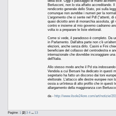
della Bce. Oggi il passaggio di mano all'inter
Berlusconi, non lo sta affatto accreditando. Il
rendiconto generale dello Stato, poi sulla leg
comunque non avrebbe i numeri per la normale 
L'argomento che si sente nel Pdl ("attenti, di
quasi diciotto anni di monarchia assoluta, gli 
contro e insieme al mio governo cadranno anc
volta io a preparare le liste elettorali.
Come si vede, il paradosso è completo. Da un
in Parlamento. Dall'altra parte non c'è un'alter
elezioni, anche senza dirlo. Casini e Fini ch
beneficiare del collasso del centrodestra e anc
internazionale che dovrebbe incoraggiare una f
dell'Italia.
Allo stesso modo anche il Pd sta indossando il
Vendola a cui Bersani ha dedicato in questi me
segretario ha fatto un discorso dai toni europ
elettorale. L'attacco alle destre europee non 
ossia a un'intesa di alto profilo che in questi
allargamento della maggioranza con Berluscon
da -
http://www.ilsole24ore.com/art/notizie/2
Pagine:
1
[
2
]
3
4
...
13