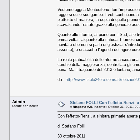
Vedremo oggi a Montecitorio. Ieri l'impression
reggersi sulle sue gambe. I voti continuano a 
piuttosto di maniera, la copia di quello pronun
scavalcando l'estate grazie alla generale asse
Quanto alle riforme, al piano per il Sud, alle tr
prima volta - alquanto alla rinfusa. I famosi
novità è che non si parla di giustizia, s'introd
assente), e si accetta l'agenda del rigore euro
La reale praticabilità delle riforme ancora una
cerchio della maggioranza, controllato gli umor
pena. Ma il traguardo del 2013 è lontano, anc
da -
http://www.ilsole24ore.com/art/notizie/2
Admin
Stefano FOLLI Con l'effetto-Renzi, a 
Utente non iscritto
«
Risposta #26 inserito::
Ottobre 31, 2011, 09
Con l'effetto-Renzi, a sinistra primarie aperte 
di Stefano Folli
30 ottobre 2011