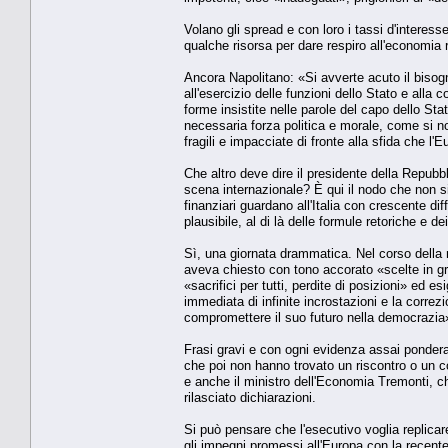
Volano gli spread e con loro i tassi d'interes
qualche risorsa per dare respiro all'economia 
Ancora Napolitano: «Si avverte acuto il bisogno 
all'esercizio delle funzioni dello Stato e alla c
forme insistite nelle parole del capo dello Stat
necessaria forza politica e morale, come si no
fragili e impacciate di fronte alla sfida che l'E
Che altro deve dire il presidente della Repubbli
scena internazionale? È qui il nodo che non si
finanziari guardano all'Italia con crescente di
plausibile, al di là delle formule retoriche e d
Sì, una giornata drammatica. Nel corso della 
aveva chiesto con tono accorato «scelte in grad
«sacrifici per tutti, perdite di posizioni» ed 
immediata di infinite incrostazioni e la correz
compromettere il suo futuro nella democrazia
Frasi gravi e con ogni evidenza assai ponderate
che poi non hanno trovato un riscontro o un 
e anche il ministro dell'Economia Tremonti, c
rilasciato dichiarazioni.
Si può pensare che l'esecutivo voglia replicare
gli impegni promessi all'Europa con la recente