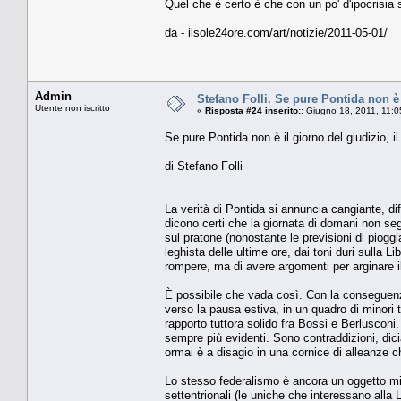
Quel che è certo è che con un po' d'ipocrisia s
da - ilsole24ore.com/art/notizie/2011-05-01/
Admin
Stefano Folli. Se pure Pontida non è 
Utente non iscritto
«
Risposta #24 inserito::
Giugno 18, 2011, 11:0
Se pure Pontida non è il giorno del giudizio, i
di Stefano Folli
La verità di Pontida si annuncia cangiante, diff
dicono certi che la giornata di domani non segn
sul pratone (nonostante le previsioni di piogg
leghista delle ultime ore, dai toni duri sulla Li
rompere, ma di avere argomenti per arginare i
È possibile che vada così. Con la conseguenza 
verso la pausa estiva, in un quadro di minori t
rapporto tuttora solido fra Bossi e Berlusconi.
sempre più evidenti. Sono contraddizioni, dici
ormai è a disagio in una cornice di alleanze c
Lo stesso federalismo è ancora un oggetto mist
settentrionali (le uniche che interessano alla 