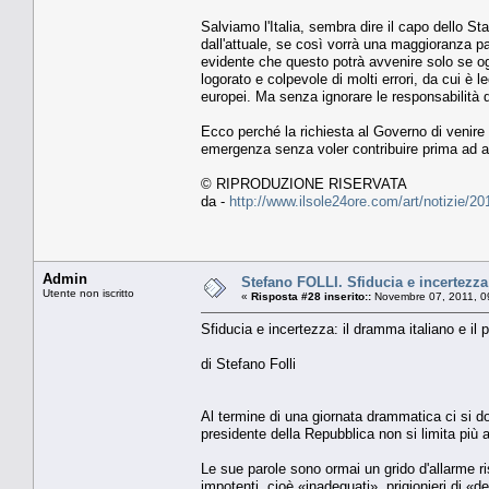
Salviamo l'Italia, sembra dire il capo dello St
dall'attuale, se così vorrà una maggioranza p
evidente che questo potrà avvenire solo se og
logorato e colpevole di molti errori, da cui è l
europei. Ma senza ignorare le responsabilità 
Ecco perché la richiesta al Governo di venire
emergenza senza voler contribuire prima ad ap
© RIPRODUZIONE RISERVATA
da -
http://www.ilsole24ore.com/art/notizie
Admin
Stefano FOLLI. Sfiducia e incertezza:
Utente non iscritto
«
Risposta #28 inserito::
Novembre 07, 2011, 0
Sfiducia e incertezza: il dramma italiano e il 
di Stefano Folli
Al termine di una giornata drammatica ci si d
presidente della Repubblica non si limita più 
Le sue parole sono ormai un grido d'allarme r
impotenti, cioè «inadeguati», prigionieri di «de