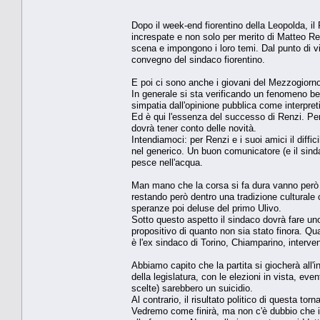
Dopo il week-end fiorentino della Leopolda, il
increspate e non solo per merito di Matteo Re
scena e impongono i loro temi. Dal punto di vi
convegno del sindaco fiorentino.
E poi ci sono anche i giovani del Mezzogiorno 
In generale si sta verificando un fenomeno ben 
simpatia dall'opinione pubblica come interpreti
Ed è qui l'essenza del successo di Renzi. Per
dovrà tener conto delle novità.
Intendiamoci: per Renzi e i suoi amici il diffi
nel generico. Un buon comunicatore (e il sin
pesce nell'acqua.
Man mano che la corsa si fa dura vanno però pr
restando però dentro una tradizione culturale c
speranze poi deluse del primo Ulivo.
Sotto questo aspetto il sindaco dovrà fare un
propositivo di quanto non sia stato finora. Q
è l'ex sindaco di Torino, Chiamparino, interven
Abbiamo capito che la partita si giocherà all
della legislatura, con le elezioni in vista, eve
scelte) sarebbero un suicidio.
Al contrario, il risultato politico di questa tor
Vedremo come finirà, ma non c'è dubbio che il