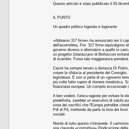
Questo articolo è stato pubblicato il 03 dicem
IL PUNTO
Un quadro politico logorato e logorante
«Abbiamo 317 firme» ha annunciato ieri il cap
dell'assemblea, Fini. 317 firme equivalgono al
governo diverso e alternativo a quello in caric
un progetto (sbarazzarsi di Berlusconi evitan
di ricambio. Forse tale maggioranza prenderà
Casini ha sempre tenuto a distanza Di Pietro,
votare la sfiducia al presidente del Consiglio, 
legislatura. E non si parla di un «governo breve
più volte fatto capire di ritenere irrealistica
finanziaria europea. Un compito eccezionale i
A ben vedere, l'unica ragione per evitare le e
predefinita, sarebbe un esecutivo di salute 
vista dei sacrifici che l'Europa potrebbe chie
Pdl al Pd, mettendo da parte la lista dei livor
sociale.
Niente di tutto questo s'intravede. Il cammino
una clausola «costruttiva» (l'indicazione de