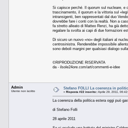
Si capisce perché. Il quorum sul nucleare, e d
trascinamento, il quorum e la vittoria sul «leg
intransigenti, ben rappresentati dal duo Vendo
dovrebbe fare i conti con la realtà. Non a ca
fa stretto alleato di Matteo Renzi, ha già detto
regalare la svolta ai capi di due formazioni este
Di sicuro un nuovo «no» degli italiani al nucl
centrosinistra. Renderebbe impossibile allenta
sono deboli margini per qualsiasi dialogo sulla
©RIPRODUZIONE RISERVATA
da - ilsole24ore.com/art/commenti-e-idee
Admin
Stefano FOLLI La coerenza in politic
Utente non iscritto
«
Risposta #22 inserito::
Aprile 29, 2011, 06:4
La coerenza della politica estera oggi può garan
di Stefano Folli
28 aprile 2011
Se si esclude una battuta del ministro Calderol