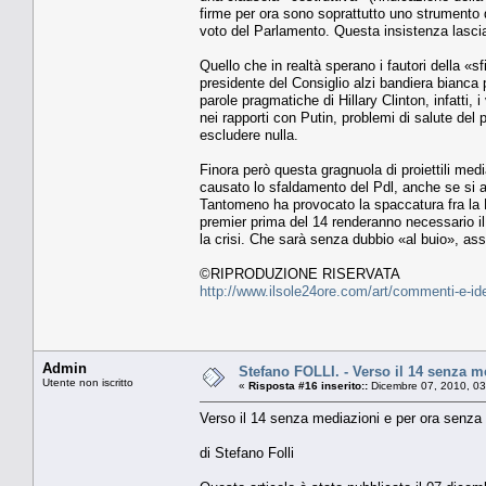
firme per ora sono soprattutto uno strumento d
voto del Parlamento. Questa insistenza lascia
Quello che in realtà sperano i fautori della «s
presidente del Consiglio alzi bandiera bianca p
parole pragmatiche di Hillary Clinton, infatti, 
nei rapporti con Putin, problemi di salute del
escludere nulla.
Finora però questa gragnuola di proiettili med
causato lo sfaldamento del Pdl, anche se si
Tantomeno ha provocato la spaccatura fra la Le
premier prima del 14 renderanno necessario il
la crisi. Che sarà senza dubbio «al buio», as
©RIPRODUZIONE RISERVATA
http://www.ilsole24ore.com/art/commenti-e-
Admin
Stefano FOLLI. - Verso il 14 senza m
Utente non iscritto
«
Risposta #16 inserito::
Dicembre 07, 2010, 03
Verso il 14 senza mediazioni e per ora senza 
di Stefano Folli