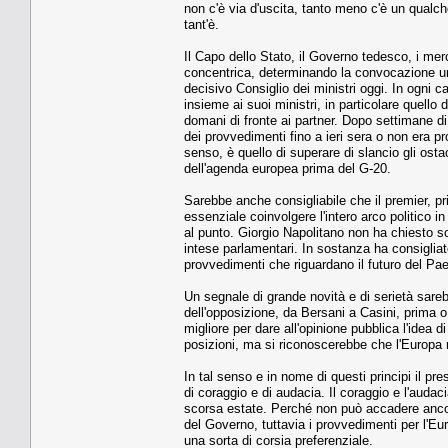
non c'è via d'uscita, tanto meno c'è un qualch
tant'è.
Il Capo dello Stato, il Governo tedesco, i merc
concentrica, determinando la convocazione urge
decisivo Consiglio dei ministri oggi. In ogni c
insieme ai suoi ministri, in particolare quello
domani di fronte ai partner. Dopo settimane di
dei provvedimenti fino a ieri sera o non era p
senso, è quello di superare di slancio gli ost
dell'agenda europea prima del G-20.
Sarebbe anche consigliabile che il premier, pr
essenziale coinvolgere l'intero arco politico
al punto. Giorgio Napolitano non ha chiesto 
intese parlamentari. In sostanza ha consigliat
provvedimenti che riguardano il futuro del Paes
Un segnale di grande novità e di serietà sare
dell'opposizione, da Bersani a Casini, prima 
migliore per dare all'opinione pubblica l'idea 
posizioni, ma si riconoscerebbe che l'Europa 
In tal senso e in nome di questi principi il pr
di coraggio e di audacia. Il coraggio e l'audac
scorsa estate. Perché non può accadere ancor
del Governo, tuttavia i provvedimenti per l'Eu
una sorta di corsia preferenziale.