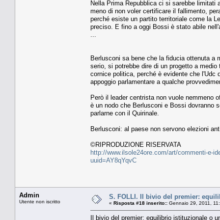
Nella Prima Repubblica ci si sarebbe limitati a
meno di non voler certificare il fallimento, per
perché esiste un partito territoriale come la
preciso. E fino a oggi Bossi è stato abile nell'
...
Berlusconi sa bene che la fiducia ottenuta a
serio, si potrebbe dire di un progetto a med
cornice politica, perché è evidente che l'Udc di
appoggio parlamentare a qualche provvedimento
Però il leader centrista non vuole nemmeno of
è un nodo che Berlusconi e Bossi dovranno sci
parlarne con il Quirinale.
Berlusconi: al paese non servono elezioni ant
©RIPRODUZIONE RISERVATA
http://www.ilsole24ore.com/art/commenti-e-i
uuid=AY8qYqvC
Admin
S. FOLLI. Il bivio del premier: equil
Utente non iscritto
«
Risposta #18 inserito::
Gennaio 29, 2011, 11
Il bivio del premier: equilibrio istituzionale o 