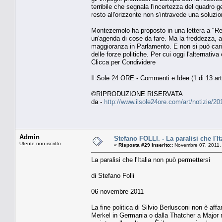
terribile che segnala l'incertezza del quadro gen
resto all'orizzonte non s'intravede una soluzio
Montezemolo ha proposto in una lettera a "Rep
un'agenda di cose da fare. Ma la freddezza, a
maggioranza in Parlamento. E non si può carica
delle forze politiche. Per cui oggi l'alternativa
Clicca per Condividere
Il Sole 24 ORE - Commenti e Idee (1 di 13 arti
©RIPRODUZIONE RISERVATA
da -
http://www.ilsole24ore.com/art/notizie/
Admin
Stefano FOLLI. - La paralisi che l'I
Utente non iscritto
«
Risposta #29 inserito::
Novembre 07, 2011,
La paralisi che l'Italia non può permettersi
di Stefano Folli
06 novembre 2011
La fine politica di Silvio Berlusconi non è aff
Merkel in Germania o dalla Thatcher a Major ne