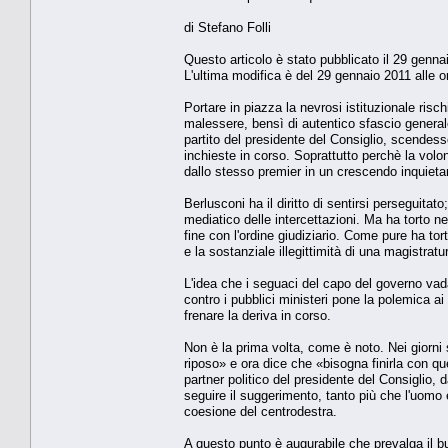
di Stefano Folli
Questo articolo è stato pubblicato il 29 genna
L'ultima modifica è del 29 gennaio 2011 alle o
Portare in piazza la nevrosi istituzionale risch
malessere, bensì di autentico sfascio general
partito del presidente del Consiglio, scendesse
inchieste in corso. Soprattutto perchè la volon
dallo stesso premier in un crescendo inquieta
Berlusconi ha il diritto di sentirsi perseguita
mediatico delle intercettazioni. Ma ha torto n
fine con l'ordine giudiziario. Come pure ha tor
e la sostanziale illegittimità di una magistrat
L'idea che i seguaci del capo del governo vada
contro i pubblici ministeri pone la polemica ai 
frenare la deriva in corso.
Non è la prima volta, come è noto. Nei giorni 
riposo» e ora dice che «bisogna finirla con qu
partner politico del presidente del Consiglio,
seguire il suggerimento, tanto più che l'uomo 
coesione del centrodestra.
A questo punto è augurabile che prevalga il b