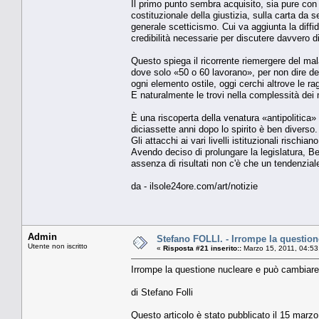
Il primo punto sembra acquisito, sia pure con
costituzionale della giustizia, sulla carta da 
generale scetticismo. Cui va aggiunta la diffid
credibilità necessarie per discutere davvero 
Questo spiega il ricorrente riemergere del mal
dove solo «50 o 60 lavorano», per non dire d
ogni elemento ostile, oggi cerchi altrove le ra
E naturalmente le trovi nella complessità dei
È una riscoperta della venatura «antipolitica» 
diciassette anni dopo lo spirito è ben diverso.
Gli attacchi ai vari livelli istituzionali risch
Avendo deciso di prolungare la legislatura, Be
assenza di risultati non c'è che un tendenziale
da - ilsole24ore.com/art/notizie
Admin
Stefano FOLLI. - Irrompe la question
Utente non iscritto
«
Risposta #21 inserito::
Marzo 15, 2011, 04:53
Irrompe la questione nucleare e può cambiare 
di Stefano Folli
Questo articolo è stato pubblicato il 15 marzo