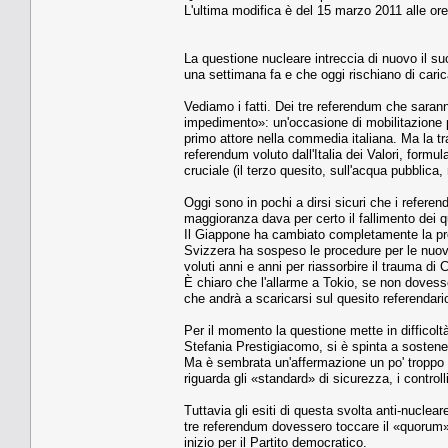
L'ultima modifica è del 15 marzo 2011 alle ore
La questione nucleare intreccia di nuovo il s
una settimana fa e che oggi rischiano di caric
Vediamo i fatti. Dei tre referendum che sarann
impedimento»: un'occasione di mobilitazione per
primo attore nella commedia italiana. Ma la tr
referendum voluto dall'Italia dei Valori, formul
cruciale (il terzo quesito, sull'acqua pubblica,
Oggi sono in pochi a dirsi sicuri che i refe
maggioranza dava per certo il fallimento dei q
Il Giappone ha cambiato completamente la pro
Svizzera ha sospeso le procedure per le nuove 
voluti anni e anni per riassorbire il trauma di
È chiaro che l'allarme a Tokio, se non dovess
che andrà a scaricarsi sul quesito referendari
Per il momento la questione mette in difficoltà i
Stefania Prestigiacomo, si è spinta a sostene
Ma è sembrata un'affermazione un po' troppo o
riguarda gli «standard» di sicurezza, i controlli
Tuttavia gli esiti di questa svolta anti-nuclear
tre referendum dovessero toccare il «quorum» 
inizio per il Partito democratico.