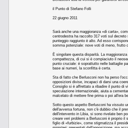
il Punto di Stefano Folli
22 giugno 2011
Sarà anche una maggioranza «di carta», come di
centrodestra ha raccolto 317 voti sul decreto s
punteggio raggiunto è alto. Ad esso corrisponde
somma potenziale: nove voti di meno, frutto 
È singolare questa disparità. La maggioranza
compattezza, di cui si è compiaciuto il neoseg
punto cruciale: è soprattutto nelle battaglie 
base ai numeri, la sconfitta è certa.
Sta di fatto che Berlusconi non ha perso l'oc
opposizioni divise, incapaci di darsi una coer
Consiglio si è affrettato a ribadire il punto di
speculazione internazionale, aiuta a cementare
malcelato di mettere fine prima o poi all'era b
Sotto questo aspetto Berlusconi ha vissuto una 
dell'avversa fortuna, non c'è dubbio che il prem
dell'intervento in Libia, si sono rivelate ben 
creare veri problemi a Berlusconi è proprio il
figlio di «furbizie», come stigmatizza il presi
ministeri: presentati dall'opposizione, ma acco