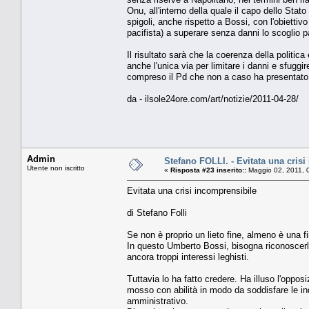
Onu, all'interno della quale il capo dello Stato
spigoli, anche rispetto a Bossi, con l'obiettivo 
pacifista) a superare senza danni lo scoglio p
Il risultato sarà che la coerenza della politic
anche l'unica via per limitare i danni e sfuggi
compreso il Pd che non a caso ha presentato 
da - ilsole24ore.com/art/notizie/2011-04-28/
Admin
Stefano FOLLI. - Evitata una cris
Utente non iscritto
«
Risposta #23 inserito::
Maggio 02, 2011, 
Evitata una crisi incomprensibile
di Stefano Folli
Se non è proprio un lieto fine, almeno è una fin
In questo Umberto Bossi, bisogna riconoscerl
ancora troppi interessi leghisti.
Tuttavia lo ha fatto credere. Ha illuso l'oppo
mosso con abilità in modo da soddisfare le inq
amministrativo.