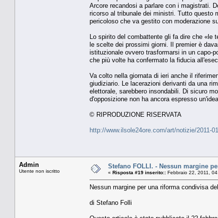
Arcore recandosi a parlare con i magistrati. Do
ricorso al tribunale dei ministri. Tutto questo
pericoloso che va gestito con moderazione sul 
Lo spirito del combattente gli fa dire che «le
le scelte dei prossimi giorni. Il premier è da
istituzionale ovvero trasformarsi in un capo-p
che più volte ha confermato la fiducia all'ese
Va colto nella giornata di ieri anche il riferim
giudiziario. Le lacerazioni derivanti da una ri
elettorale, sarebbero insondabili. Di sicuro mol
d'opposizione non ha ancora espresso un'idea
© RIPRODUZIONE RISERVATA
http://www.ilsole24ore.com/art/notizie/2011-0
Admin
Stefano FOLLI. - Nessun margine per
Utente non iscritto
«
Risposta #19 inserito::
Febbraio 22, 2011, 04
Nessun margine per una riforma condivisa dell
di Stefano Folli