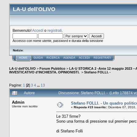
LA-U dell'OLIVO
Benvenuto!
Accedi
o
registrati
.
Accesso con nome utente, password e durata della sessione
Notizie
:
HOME
GUIDA
RICERCA
AGENDA
ACCEDI
REGISTRATI
LA-U dell'OLIVO
>
Forum Pubblico
>
LA-U STORICA 2 -Ante 12 maggio 2023 
INVESTICATIVO d'INCHIESTA. OPINIONISTI.
>
Stefano FOLLI. -
Pagine:
1
[
2
]
3
4
...
13
Autore
Discussione: Stefano FOLLI. - (Letto 178874 vo
Admin
Stefano FOLLI. - Un quadro politic
Utente non iscritto
«
Risposta #15 inserito::
Dicembre 07, 2010,
Le 317 firme?
Sono una forma di pressione sul premier perc
di Stefano Folli