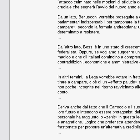
l'attacco culminato nelle mozioni di sfiducia
cruciale che segnerà l'avvio del nuovo anno e il
Da un lato, Berlusconi vorrebbe proseguire a o
parlamentari indispensabili per tamponare la fra
campare», secondo la formula andreottiana: u
determinato a resistere.
...
Dall'altro lato, Bossi è in uno stato di cresc
federalista. Oppure, se vogliamo suggerire un
magico e che gli italiani comincino a compren
contraddizioni, economiche e amministrative – p
...
In altri termini, la Lega vorrebbe votare in fr
tirare a campare, cioè di un «effetto palude» su
non poche incognite nel ritorno ravvicinato al
conto.
...
Deriva anche dal fatto che il Carroccio e i su
loro futuro e intendono essere protagonisti de
personale ha raggiunto lo «zenit» in questa leg
e anagrafiche. Logico che preferisca attender
frastornate per proporre un'alternativa credibil
...