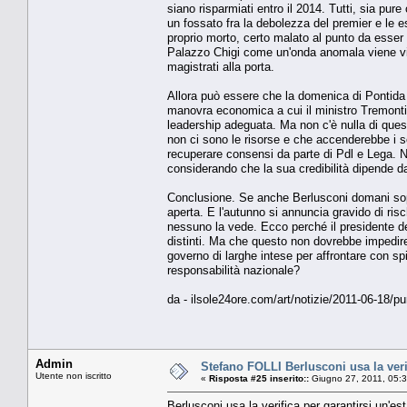
siano risparmiati entro il 2014. Tutti, sia p
un fossato fra la debolezza del premier e le e
proprio morto, certo malato al punto da esser 
Palazzo Chigi come un'onda anomala viene vist
magistrati alla porta.
Allora può essere che la domenica di Pontida 
manovra economica a cui il ministro Tremonti 
leadership adeguata. Ma non c'è nulla di quest
non ci sono le risorse e che accenderebbe i so
recuperare consensi da parte di Pdl e Lega. N
considerando che la sua credibilità dipende d
Conclusione. Se anche Berlusconi domani sopra
aperta. E l'autunno si annuncia gravido di ris
nessuno la vede. Ecco perché il presidente del
distinti. Ma che questo non dovrebbe impedire
governo di larghe intese per affrontare con spi
responsabilità nazionale?
da - ilsole24ore.com/art/notizie/2011-06-18/
Admin
Stefano FOLLI Berlusconi usa la verif
Utente non iscritto
«
Risposta #25 inserito::
Giugno 27, 2011, 05:
Berlusconi usa la verifica per garantirsi un'est