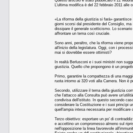
Questo articolo è stato pubblicato il 22 febbra
L'ultima modifica è del 22 febbraio 2011 alle o
«La riforma della giustizia si farà» garantisce 
giorni scorsi dal presidente del Consiglio, ma i
dissipare il generale scetticismo. Lo scenario
affrontare un tema così cruciale.
Sono anni, peraltro, che la riforma viene prop
all'inizio della legislatura. Oggi, con i proces
mai si dovrebbe essere ottimisti?
In realtà Berlusconi e i suoi ministri non sugg
giustizia. Quello che propongono è un progetto 
Primo, garantire la compattezza di una maggi
ruota intorno ai 320 voti alla Camera. Non è p
Secondo, utilizzare il tema della giustizia co
che l'attacco alla Consulta può avere un'utili
condivisa dell'istituto. In questo secondo caso
considerare la Costituzione e i suoi princìpi 
quell'ampia intesa necessaria per modificare q
Terzo obiettivo: esportare un po' di contraddiz
e accettino un compromesso almeno sul ripris
nell'opposizione la linea favorevole all'immuni