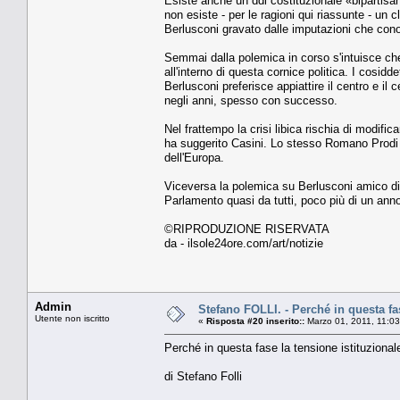
Esiste anche un ddl costituzionale «bipartisa
non esiste - per le ragioni qui riassunte - u
Berlusconi gravato dalle imputazioni che con
Semmai dalla polemica in corso s'intuisce che 
all'interno di questa cornice politica. I cosidd
Berlusconi preferisce appiattire il centro e il 
negli anni, spesso con successo.
Nel frattempo la crisi libica rischia di modifi
ha suggerito Casini. Lo stesso Romano Prodi 
dell'Europa.
Viceversa la polemica su Berlusconi amico di Gh
Parlamento quasi da tutti, poco più di un anno
©RIPRODUZIONE RISERVATA
da - ilsole24ore.com/art/notizie
Admin
Stefano FOLLI. - Perché in questa fas
Utente non iscritto
«
Risposta #20 inserito::
Marzo 01, 2011, 11:0
Perché in questa fase la tensione istituzionale
di Stefano Folli