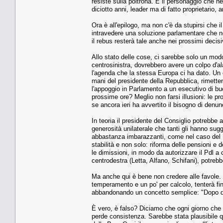
resiste sulla poltrona. È il personaggio che n
diciotto anni, leader ma di fatto proprietario,
Ora è all'epilogo, ma non c'è da stupirsi che i
intravedere una soluzione parlamentare che non
il rebus resterà tale anche nei prossimi decisiv
Allo stato delle cose, ci sarebbe solo un modo
centrosinistra, dovrebbero avere un colpo d'al
l'agenda che la stessa Europa ci ha dato. Un c
mani del presidente della Repubblica, rimetten
l'appoggio in Parlamento a un esecutivo di buo
prossime ore? Meglio non farsi illusioni: le p
se ancora ieri ha avvertito il bisogno di denun
In teoria il presidente del Consiglio potrebbe
generosità unilaterale che tanti gli hanno sugger
abbastanza imbarazzanti, come nel caso del F
stabilità e non solo: riforma delle pensioni e
le dimissioni, in modo da autorizzare il Pdl a
centrodestra (Letta, Alfano, Schifani), potreb
Ma anche qui è bene non credere alle favole. 
temperamento e un po' per calcolo, tenterà fino
abbandonando un concetto semplice: "Dopo di m
È vero, è falso? Diciamo che ogni giorno che 
perde consistenza. Sarebbe stata plausibile qu