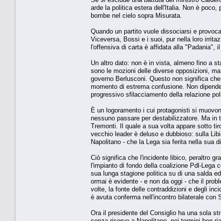
arde la politica estera dell'Italia. Non è poco,
bombe nel cielo sopra Misurata.
Quando un partito vuole dissociarsi e provocare
Viceversa, Bossi e i suoi, pur nella loro irrit
l'offensiva di carta è affidata alla "Padania", il
Un altro dato: non è in vista, almeno fino a
sono le mozioni delle diverse opposizioni, ma n
governo Berlusconi. Questo non significa che i
momento di estrema confusione. Non dipende so
progressivo sfilacciamento della relazione polit
È un logoramento i cui protagonisti si muovon
nessuno passare per destabilizzatore. Ma in ta
Tremonti. Il quale a sua volta appare sotto t
vecchio leader è deluso e dubbioso: sulla Li
Napolitano - che la Lega sia ferita nella sua di
Ciò significa che l'incidente libico, peraltro 
l'impianto di fondo della coalizione Pdl-Lega 
sua lunga stagione politica su di una salda e
ormai è evidente - e non da oggi - che il probl
volte, la fonte delle contraddizioni e degli inc
è avuta conferma nell'incontro bilaterale con 
Ora il presidente del Consiglio ha una sola stra
senza riserve a Napolitano, nei termini ben rias