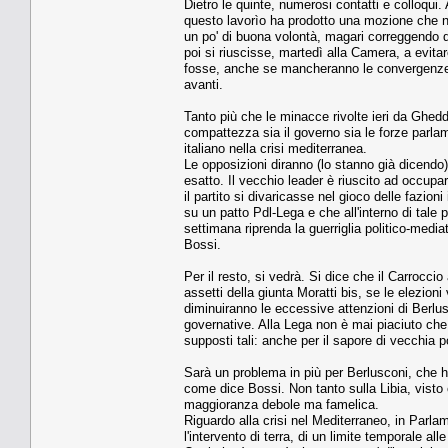
Dietro le quinte, numerosi contatti e colloqui.
questo lavorìo ha prodotto una mozione che ne
un po' di buona volontà, magari correggendo
poi si riuscisse, martedì alla Camera, a evita
fosse, anche se mancheranno le convergenze c
avanti.
Tanto più che le minacce rivolte ieri da Ghedd
compattezza sia il governo sia le forze parlam
italiano nella crisi mediterranea.
Le opposizioni diranno (lo stanno già dicendo
esatto. Il vecchio leader è riuscito ad occupar
il partito si divaricasse nel gioco delle fazion
su un patto Pdl-Lega e che all'interno di tale p
settimana riprenda la guerriglia politico-media
Bossi.
Per il resto, si vedrà. Si dice che il Carrocci
assetti della giunta Moratti bis, se le elezio
diminuiranno le eccessive attenzioni di Berlus
governative. Alla Lega non è mai piaciuto che 
supposti tali: anche per il sapore di vecchia 
Sarà un problema in più per Berlusconi, che 
come dice Bossi. Non tanto sulla Libia, visto 
maggioranza debole ma famelica.
Riguardo alla crisi nel Mediterraneo, in Parlam
l'intervento di terra, di un limite temporale a