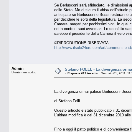
Se Berlusconi sarà sfiduciato, le dimissioni a
dello Stato. Ma di sicuro il «bis» dell'attuale p
anticipate se Berlusconi e Bossi resteranno un
per decidere le sorti della legislatura. La seco
Camera, magari per pochissimi voti. In quel c
netta contro i suoi avversari. Lo sconfitto sa
sarebbe il presidente della Camera il vero vinci
©RIPRODUZIONE RISERVATA
http://www.ilsole24ore.com/art/commenti-e-i
Admin
Stefano FOLLI. - La divergenza ormai
Utente non iscritto
«
Risposta #17 inserito::
Gennaio 01, 2011, 11:
La divergenza ormai palese Berlusconi-Bossi 
di Stefano Folli
Questo articolo è stato pubblicato il 31 dicem
L'ultima modifica è del 31 dicembre 2010 alle
Fino a oggi il patto politico e di convenienza 