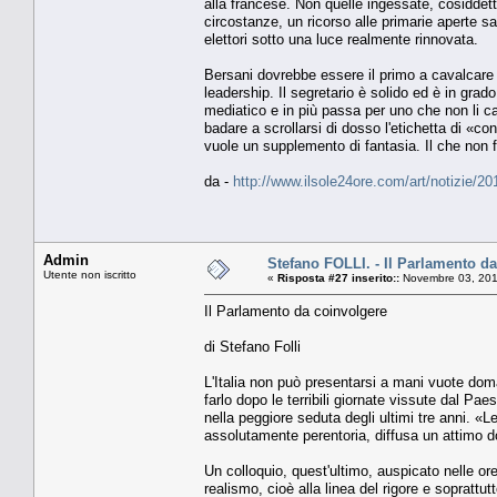
alla francese. Non quelle ingessate, cosiddet
circostanze, un ricorso alle primarie aperte sa
elettori sotto una luce realmente rinnovata.
Bersani dovrebbe essere il primo a cavalcare l
leadership. Il segretario è solido ed è in grad
mediatico e in più passa per uno che non li ca
badare a scrollarsi di dosso l'etichetta di «c
vuole un supplemento di fantasia. Il che non f
da -
http://www.ilsole24ore.com/art/notizie/2
Admin
Stefano FOLLI. - Il Parlamento d
Utente non iscritto
«
Risposta #27 inserito::
Novembre 03, 201
Il Parlamento da coinvolgere
di Stefano Folli
L'Italia non può presentarsi a mani vuote dom
farlo dopo le terribili giornate vissute dal Pa
nella peggiore seduta degli ultimi tre anni. «
assolutamente perentoria, diffusa un attimo do
Un colloquio, quest'ultimo, auspicato nelle or
realismo, cioè alla linea del rigore e soprattu