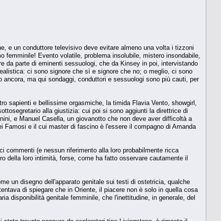
, e un conduttore televisivo deve evitare almeno una volta i tizzoni
mo femminile! Evento volatile, problema insolubile, mistero insondabile,
re da parte di eminenti sessuologi, che da Kinsey in poi, intervistando
alistica: ci sono signore che sì e signore che no; o meglio, ci sono
 o ancora, ma qui sondaggi, conduttori e sessuologi sono più cauti, per
ro sapienti e bellissime orgasmiche, la timida Flavia Vento, showgirl,
tosegretario alla giustizia: cui poi si sono aggiunti la direttrice di
ini, e Manuel Casella, un giovanotto che non deve aver difficoltà a
a dei Famosi e il cui master di fascino è l'essere il compagno di Amanda
ci commenti (e nessun riferimento alla loro probabilmente ricca
o della loro intimità, forse, come ha fatto osservare cautamente il
me un disegno dell'apparato genitale sui testi di ostetricia, qualche
tentava di spiegare che in Oriente, il piacere non è solo in quella cosa
a disponibilità genitale femminile, che l'inettitudine, in generale, del