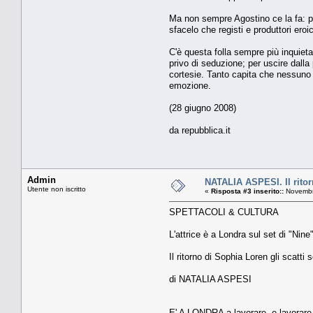
Ma non sempre Agostino ce la fa: per
sfacelo che registi e produttori ero
C'è questa folla sempre più inquieta
privo di seduzione; per uscire dalla 
cortesie. Tanto capita che nessuno c
emozione.
(28 giugno 2008)
da repubblica.it
Admin
NATALIA ASPESI. Il ritorn
Utente non iscritto
«
Risposta #3 inserito::
Novembr
SPETTACOLI & CULTURA
L'attrice è a Londra sul set di "Nin
Il ritorno di Sophia Loren gli scatti s
di NATALIA ASPESI
E' A LONDRA a lavorare, e lavorare p