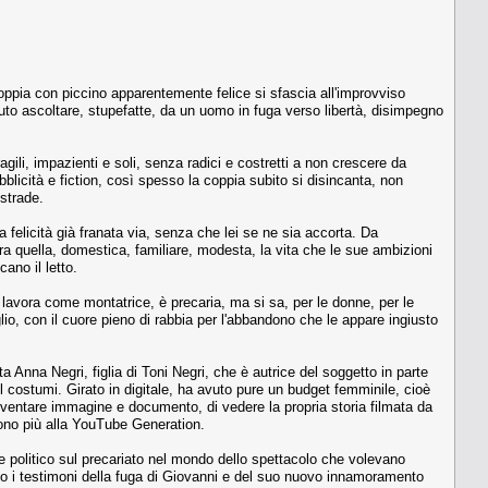
ppia con piccino apparentemente felice si sfascia all'improvviso
uto ascoltare, stupefatte, da un uomo in fuga verso libertà, disimpegno
gili, impazienti e soli, senza radici e costretti a non crescere da
bblicità e fiction, così spesso la coppia subito si disincanta, non
 strade.
 felicità già franata via, senza che lei se ne sia accorta. Da
 quella, domestica, familiare, modesta, la vita che le sue ambizioni
ano il letto.
e lavora come montatrice, è precaria, ma si sa, per le donne, per le
lio, con il cuore pieno di rabbia per l'abbandono che le appare ingiusto
a Anna Negri, figlia di Toni Negri, che è autrice del soggetto in parte
 costumi. Girato in digitale, ha avuto pure un budget femminile, cioè
diventare immagine e documento, di vedere la propria storia filmata da
ngono più alla YouTube Generation.
e politico sul precariato nel mondo dello spettacolo che volevano
ndo i testimoni della fuga di Giovanni e del suo nuovo innamoramento