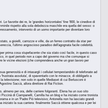
Le favorite dei re, le 'grandes horizontales' fine '800, le cinedive di
mminile rispetto alla sola debolezza maschile era quella del sesso: o
eressamento, intervento di un uomo importante per diventare loro
 stato, a gioielli, carrozze e ville, da un ferreo contratto da star per
sereccia, l'ultimo angoscioso paradiso dell'agognata facile celebrità.
re per prima cosa stupefacente che sia stato così facile, in questo caso
tico, in quel periodo non a capo del governo ma che comunque si
re le vicine elezioni (che comprendeva anche un gran lavoro per
sua generosità e di intasargli i cellulari tempestandolo di telefonate ad
'frustrata assoluta', di spaventarlo con le minacce, di obbligarlo a
 la televisione; non solo in quelle Mediaset di cui Berlusconi è
gostino Saccà, allora direttore di Rai Fiction.
 almeno per ora, delle carriere folgoranti. Elena ha un suo sito
i Piccinà di Ciampanelli, Camilla ha un blog e ha iniziato come tronista
ama e in un 'Padre Piò televisivo; Antonella non ha lasciato grandi
 iniziato la sua carriera: finalmente Saccà ottiene qualcosa e per lei