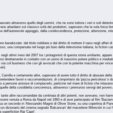
to attraverso quello degli uomini, che ne sono tuttora i veri e soli detentori. 
ano attardarsi sul classico sofà dei produttori, sapevano che la sola forza fe
 dell'autorevole appoggio, dalla condiscendenza, protezione, attenzione, int
no banalizzate: dal titolo nobiliare e dal diritto di mettere il naso negli affari di
esso, una comparsata nel luogo più buio della televisione italiana, la fiction ca
te negli ultimi mesi del 2007 tra i protagonisti di questa storia umiliante, appa
rsi direttamente in contatto con un uomo di massimo potere politico e media
 sia col business che con gli avvocati che con la potente macchina per vince
ari).
Camilla e certamente altre, sapevano di avere tutto il diritto di abusare della 
i pretendere favori e raccomandazioni, di comportarsi da 'pazza pericolosa' o da 
 o a persone ansiose di compiacerlo, particine nel mare di fiction che intasano
elle della cosiddetta concorrenza, attraverso i premurosi servigi del povero A
ante altre raccomandate da centinaia di altri potenti, non avevano, non hanno,
i essere venuta a Roma da Napoli nel 1993 e di aver partecipato al film 'Baciam
sa un secondo in 'Alessandro Magnò di Oliver Stone, su una copertina di Panor
lcun dizionario del cinema segnala 'Balcancan' del macedone Mitrevski in cui ha
a superfiction Rai 'Capri'.