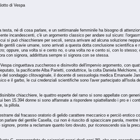
lotto di Vespa
esta, né di cosa parlare, e un settimanale femminile ha bisogno di attenzione
rmente incandescenti, c'è un argomento classico per andare sul sicuro: l'orgas
 cui si può chiacchierare per secoli, senza arrivare ad alcuna soluzione neppu
gentili cavie umane, sono arrivati a questa dotta conclusione scientifica e re
tro; oppure, una volta si e cento no, o una volta no e cento si, con lo stesso;
ora con signora, addirittura sempre sì signora con se stessa.
o Vespa cinguettava zuccheroso e disinvolto dell'impervio argomento, con quatt
putato, la pacificante Alba Parietti, conduttrice, la colta Daniela Melchiorre, sot
 del sondaggio clitovaginale, il docente di sessuologia medica Emanuele Jann
ico e il garbo, le cui credenziali scientifiche sono l'aver partecipato all'Isol
sinibite chiacchiere, le quattro esperte del ramo si sono appellate con generi
i ben 15.394 donne si sono affannate a rispondere spiattellando i pro e i contr
 la pillola.
 estrarre dal fracasso oratorio di gelido carattere meccanico e perciò erotico co
n parlare del gentile Casella, cui non è riuscito di spiaccicare parola, mentre 
 signore, pronte a reclamare quanto loro dovuto, pur riconoscendo sia la precari