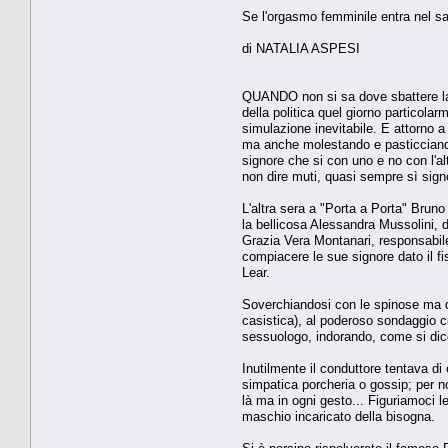
Se l'orgasmo femminile entra nel sa
di NATALIA ASPESI
QUANDO non si sa dove sbattere la t
della politica quel giorno particola
simulazione inevitabile. E attorno a
ma anche molestando e pasticciando 
signore che si con uno e no con l'al
non dire muti, quasi sempre sì sign
L'altra sera a "Porta a Porta" Brun
la bellicosa Alessandra Mussolini, de
Grazia Vera Montanari, responsabile
compiacere le sue signore dato il fis
Lear.
Soverchiandosi con le spinose ma di
casistica), al poderoso sondaggio cu
sessuologo, indorando, come si dice,
Inutilmente il conduttore tentava di
simpatica porcheria o gossip; per no
là ma in ogni gesto... Figuriamoci le
maschio incaricato della bisogna.