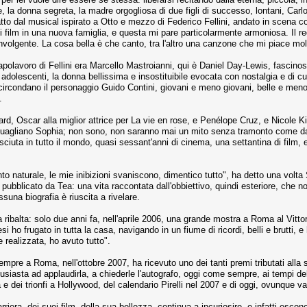
e, la donna segreta, la madre orgogliosa di due figli di successo, lontani, Carl
 tratto dal musical ispirato a Otto e mezzo di Federico Fellini, andato in scena
ni film in una nuova famiglia, e questa mi pare particolarmente armoniosa. Il re
volgente. La cosa bella è che canto, tra l'altro una canzone che mi piace molto
 capolavoro di Fellini era Marcello Mastroianni, qui è Daniel Day-Lewis, fascino
dolescenti, la donna bellissima e insostituibile evocata con nostalgia e di cui 
e circondano il personaggio Guido Contini, giovani e meno giovani, belle e meno
.
rd, Oscar alla miglior attrice per La vie en rose, e Penélope Cruz, e Nicole Kidm
guagliano Sophia; non sono, non saranno mai un mito senza tramonto come da s
nosciuta in tutto il mondo, quasi sessant'anni di cinema, una settantina di fi
nto naturale, le mie inibizioni svaniscono, dimentico tutto", ha detto una volta 
pubblicato da Tea: una vita raccontata dall'obbiettivo, quindi esteriore, che non
suna biografia è riuscita a rivelare.
ribalta: solo due anni fa, nell'aprile 2006, una grande mostra a Roma al Vitto
 ho frugato in tutta la casa, navigando in un fiume di ricordi, belli e brutti, e h
 realizzata, ho avuto tutto".
mpre a Roma, nell'ottobre 2007, ha ricevuto uno dei tanti premi tributati alla s
usiasta ad applaudirla, a chiederle l'autografo, oggi come sempre, ai tempi dell
a e dei trionfi a Hollywood, del calendario Pirelli nel 2007 e di oggi, ovunque va
arriera, dei suoi film, della sua bellezza, continua a incuriosire, e infatti es