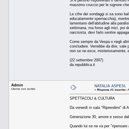
Si è persino rispolverato il famoso 
massimo cruccio per le signore che 
Le cifre dei sondaggi si sa sono bal
educatamente spernacchia), mentre, 
lamentano dell'abitudine alla paralis
settimana, ma forse agli inizi, poi 
narcisista, devi farlo sentire appaga
Come sempre da Vespa o negli altri sa
concludere. Verrebbe da dire, vale 
non se ne esce, misteriosamente, e s
(22 settembre 2007)
da repubblica.it
Admin
NATALIA ASPESI.
Utente non iscritto
«
Risposta #1 inserito::
A
SPETTACOLI & CULTURA
Da venerdì in sala "Riprendimi" di A
Generazione 30, amore e sesso dall
Quando lui se ne va per "ripensare