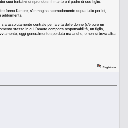
ei suoi tentativi di riprendersi il marito e il padre di suo figlio.
ntre fanno l'amore, s'immagina scomodamente soprattutto per lei,
si addormenta.
 sia assolutamente centrale per la vita delle donne (c'è pure un
mento stesso in cui l'amore comporta responsabilità, un figlio,
lei, ovviamente, oggi generalmente sperduta ma anche, e non si trova altra
Registrato