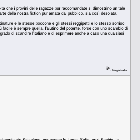
pita che i provini delle ragazze pur raccomandate si dimostrino un tale
arte della nostra fiction pur amata dal pubblico, sia così desolata.
inature e le stesse boccone e gli stessi reggipetti e lo stesso sorriso
iù facile è sempre quella, l'aiutino del potente, forse con uno scambio di
 grado di scandire l'italiano e di esprimere anche a caso una qualsiasi
Registrato
indimenticata Scicolone, per essere la Loren; Sofia, anzi Sophia, la