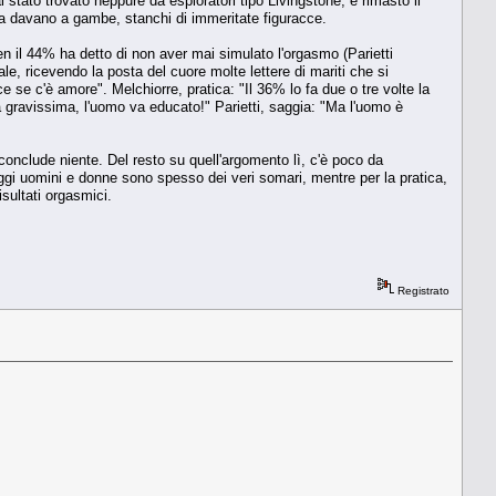
stato trovato neppure da esploratori tipo Livingstone, è rimasto il
la davano a gambe, stanchi di immeritate figuracce.
en il 44% ha detto di non aver mai simulato l'orgasmo (Parietti
e, ricevendo la posta del cuore molte lettere di mariti che si
ce se c'è amore". Melchiorre, pratica: "Il 36% lo fa due o tre volte la
a gravissima, l'uomo va educato!" Parietti, saggia: "Ma l'uomo è
i conclude niente. Del resto su quell'argomento lì, c'è poco da
ggi uomini e donne sono spesso dei veri somari, mentre per la pratica,
sultati orgasmici.
Registrato