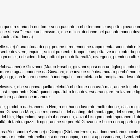
 questa storia da cui forse sono passate o che temono le aspetti: giovane co
 a se stesso". Frase antichissima, che milioni di donne nel passato hanno dov
ntuale altra donna).
e sale) è una storia di oggi perché i trentenni che rappresenta sono labili e fra
ente di vivere, inquieti, solo il presente: troppe le aspettative inculcate da pu
 di lei, i desideri di lui, sotto il peso della realtà, divergono, prendono altre
ohrwacher) e Giovanni (Marco Foschi), giovani sposi con un figlio piccolo e la
ore e uguali carinerie da Giovanni, che invece si è disamorato perché non era
i, oggi, con le loro necessità inderogabili, completano la famiglia ma desertific
n televisive, che sognava quella celebrità che forse non avrà mai; anche lei, ch
ì importante. Sarà quindi soprattutto lei a doversi arrangiare tra lavoro e fig
he loro pasticcione in amore.
nile, prodotto da Francesca Neri, a cui hanno lavorato molte donne, dalla regist
con Giovanna Mori, alle responsabili del casting, del montaggio, del suono, del
o del film, Riprendimi, segnala il consenso, anzi il bisogno contemporaneo di 
 realtà, di tanti ragazzi di oggi, anche se per età Giovanni e Lucia non apparte
Eros (Alessandro Averone) e Giorgio (Stefano Fresi), dal documentario sociale 
dramma e sentimento nella crisi di una coppia, a cui si appassionano, diventa