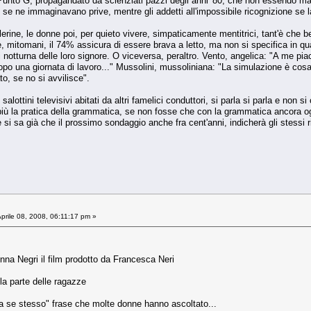
Punto G, propagandato da scienziati pazzi degli anni '80, che non essendo mai 
se ne immaginavano prive, mentre gli addetti all'impossibile ricognizione se 
lerine, le donne poi, per quieto vivere, simpaticamente mentitrici, tant'è che b
mitomani, il 74% assicura di essere brava a letto, ma non si specifica in qual
i notturna delle loro signore. O viceversa, peraltro. Vento, angelica: "A me pia
dopo una giornata di lavoro..." Mussolini, mussoliniana: "La simulazione è cos
to, se no si avvilisce".
lottini televisivi abitati da altri famelici conduttori, si parla si parla e non s
più la pratica della grammatica, se non fosse che con la grammatica ancora o
i sa già che il prossimo sondaggio anche fra cent'anni, indicherà gli stessi ri
prile 08, 2008, 06:11:17 pm »
nna Negri il film prodotto da Francesca Neri
a parte delle ragazze
 a se stesso" frase che molte donne hanno ascoltato...