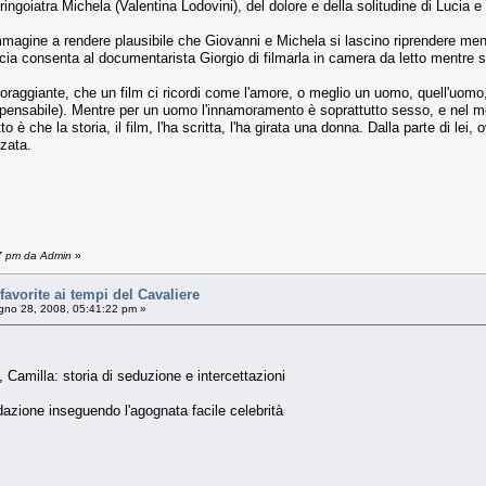
aringoiatra Michela (Valentina Lodovini), del dolore e della solitudine di Lucia e d
mmagine a rendere plausibile che Giovanni e Michela si lascino riprendere me
Lucia consenta al documentarista Giorgio di filmarla in camera da letto mentre 
oraggiante, che un film ci ricordi come l'amore, o meglio un uomo, quell'uomo,
spensabile). Mentre per un uomo l'innamoramento è soprattutto sesso, e nel mo
tto è che la storia, il film, l'ha scritta, l'ha girata una donna. Dalla parte di 
zata.
57 pm da Admin
»
vorite ai tempi del Cavaliere
no 28, 2008, 05:41:22 pm »
 Camilla: storia di seduzione e intercettazioni
azione inseguendo l'agognata facile celebrità