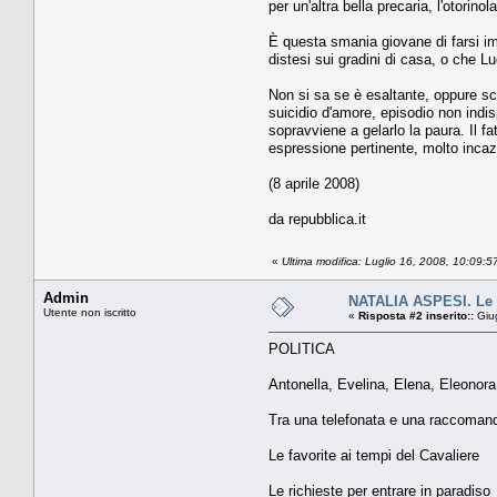
per un'altra bella precaria, l'otorinol
È questa smania giovane di farsi i
distesi sui gradini di casa, o che 
Non si sa se è esaltante, oppure sc
suicidio d'amore, episodio non indi
sopravviene a gelarlo la paura. Il fa
espressione pertinente, molto incaz
(8 aprile 2008)
da repubblica.it
«
Ultima modifica: Luglio 16, 2008, 10:09:
Admin
NATALIA ASPESI. Le fa
Utente non iscritto
«
Risposta #2 inserito::
Giug
POLITICA
Antonella, Evelina, Elena, Eleonora,
Tra una telefonata e una raccomand
Le favorite ai tempi del Cavaliere
Le richieste per entrare in paradiso