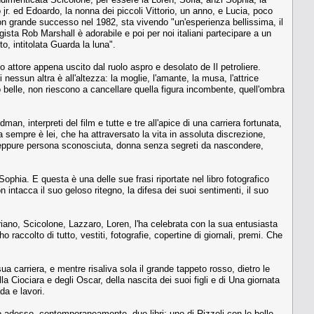
o jr. ed Edoardo, la nonna dei piccoli Vittorio, un anno, e Lucia, poco
 con grande successo nel 1982, sta vivendo "un'esperienza bellissima, il
gista Rob Marshall è adorabile e poi per noi italiani partecipare a un
, intitolata Guarda la luna".
so attore appena uscito dal ruolo aspro e desolato de Il petroliere.
nessun altra è all'altezza: la moglie, l'amante, la musa, l'attrice
 belle, non riescono a cancellare quella figura incombente, quell'ombra
an, interpreti del film e tutte e tre all'apice di una carriera fortunata,
empre è lei, che ha attraversato la vita in assoluta discrezione,
lm, eppure persona sconosciuta, donna senza segreti da nascondere,
Sophia. E questa è una delle sue frasi riportate nel libro fotografico
 intacca il suo geloso ritegno, la difesa dei suoi sentimenti, il suo
riano, Scicolone, Lazzaro, Loren, l'ha celebrata con la sua entusiasta
o raccolto di tutto, vestiti, fotografie, copertine di giornali, premi. Che
ua carriera, e mentre risaliva sola il grande tappeto rosso, dietro le
a Ciociara e degli Oscar, della nascita dei suoi figli e di Una giornata
da e lavori.
cono adesso, contemporaneamente, due libri: uno di Rizzoli con le belle