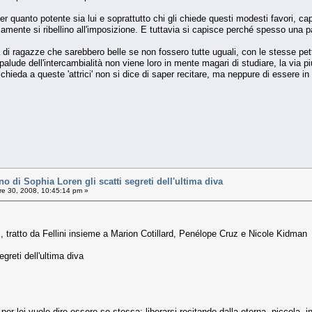
 quanto potente sia lui e soprattutto chi gli chiede questi modesti favori, ca
icamente si ribellino all'imposizione. E tuttavia si capisce perché spesso una p
 di ragazze che sarebbero belle se non fossero tutte uguali, con le stesse pett
palude dell'intercambialità non viene loro in mente magari di studiare, la via p
hieda a queste 'attrici' non si dice di saper recitare, ma neppure di essere in
o di Sophia Loren gli scatti segreti dell'ultima diva
e 30, 2008, 10:45:14 pm »
e", tratto da Fellini insieme a Marion Cotillard, Penélope Cruz e Nicole Kidman
egreti dell'ultima diva
er lei vuole dire essere se stessa: liberarsi recitando dalla eterna, piccola, 