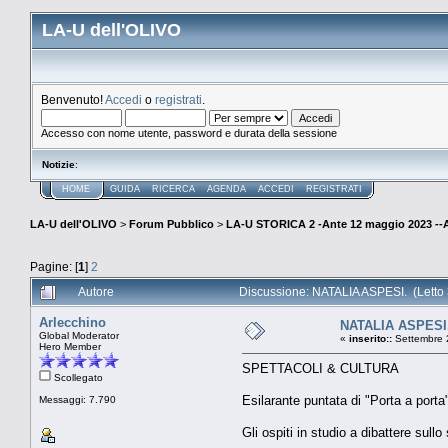
LA-U dell'OLIVO
Benvenuto!
Accedi
o
registrati
.
Accesso con nome utente, password e durata della sessione
Notizie
:
HOME
GUIDA
RICERCA
AGENDA
ACCEDI
REGISTRATI
LA-U dell'OLIVO
>
Forum Pubblico
>
LA-U STORICA 2 -Ante 12 maggio 2023 
Pagine: [
1
]
2
Autore
Discussione: NATALIA ASPESI. (Letto 
Arlecchino
NATALIA ASPESI
Global Moderator
«
inserito::
Settembre 
Hero Member
SPETTACOLI & CULTURA
Scollegato
Esilarante puntata di "Porta a porta
Messaggi: 7.790
Gli ospiti in studio a dibattere sul