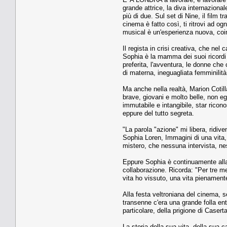
grande attrice, la diva internazional
più di due. Sul set di Nine, il film
cinema è fatto così, ti ritrovi ad og
musical è un'esperienza nuova, coin
Il regista in crisi creativa, che nel
Sophia è la mamma dei suoi ricordi a
preferita, l'avventura, le donne ch
di materna, ineguagliata femminilità
Ma anche nella realtà, Marion Cotilla
brave, giovani e molto belle, non e
immutabile e intangibile, star rico
eppure del tutto segreta.
"La parola "azione" mi libera, ridive
Sophia Loren, Immagini di una vita, 
mistero, che nessuna intervista, nes
Eppure Sophia è continuamente alla 
collaborazione. Ricorda: "Per tre mesi
vita ho vissuto, una vita pienamente
Alla festa veltroniana del cinema, se
transenne c'era una grande folla ent
particolare, della prigione di Casert
La storia della sua vita, della sua c