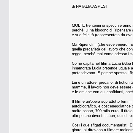
di NATALIA ASPESI
MOLTE trentenni si specchieranno in
perché lui ha bisogno di "ripensare
e sua felicità (rappresentata da eve
Ma Riprendimi (che esce venerdì nell
quella precarietà del lavoro che cons
regge, perché mai come adesso i sogni
Come capita nel film a Lucia (Alba R
innamorata Lucia pretende uguale am
pretendevano. E perché spesso i figl
Lui è un attore, precario, di fictio
mamme, il lavoro non deve essere cos
e le amiche con cui confidarsi, anc
Il film è un'opera soprattutto femmi
autobiografico, e cosceneggiatrice 
molto basso, 700 mila euro. Il titol
altri perché diventi fiction, quindi
Così i due sfigati documentaristi, 
girare, si ritrovano a filmare melo