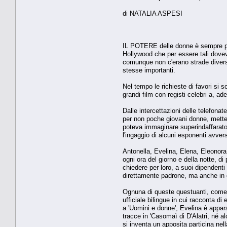
di NATALIA ASPESI
IL POTERE delle donne è sempre passa
Hollywood che per essere tali dovev
comunque non c'erano strade diverse
stesse importanti.
Nel tempo le richieste di favori si so
grandi film con registi celebri a, ad
Dalle intercettazioni delle telefona
per non poche giovani donne, mette
poteva immaginare superindaffarato
l'ingaggio di alcuni esponenti avvers
Antonella, Evelina, Elena, Eleonora, 
ogni ora del giorno e della notte, d
chiedere per loro, a suoi dipendenti
direttamente padrone, ma anche in qu
Ognuna di queste questuanti, come t
ufficiale bilingue in cui racconta d
a 'Uomini e donne', Evelina è appar
tracce in 'Casomaì di D'Alatri, né a
si inventa un apposita particina nell