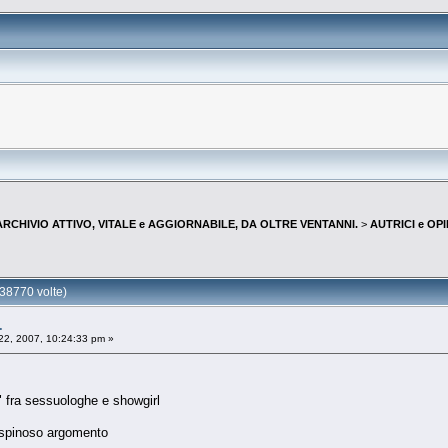
--ARCHIVIO ATTIVO, VITALE e AGGIORNABILE, DA OLTRE VENTANNI.
>
AUTRICI e OP
38770 volte)
.
22, 2007, 10:24:33 pm »
" fra sessuologhe e showgirl
lo spinoso argomento