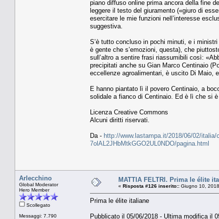
piano diffuso online prima ancora della fine d
leggere il testo del giuramento («giuro di esse
esercitare le mie funzioni nell’interesse escl
suggestiva.
S’è tutto concluso in pochi minuti, e i minist
è gente che s’emozioni, questa), che piuttosto
sull’altro a sentire frasi riassumibili così: 
precipitati anche su Gian Marco Centinaio (Poli
eccellenze agroalimentari, è uscito Di Maio, e
E hanno piantato lì il povero Centinaio, a boc
solidale a fianco di Centinaio. Ed è lì che si è 
Licenza Creative Commons
Alcuni diritti riservati.
Da -
http://www.lastampa.it/2018/06/02/italia/c
7olAL2JHbMtkGGO2UL0NDO/pagina.html
Arlecchino
MATTIA FELTRI. Prima le élite ita
Global Moderator
«
Risposta #126 inserito::
Giugno 10, 2018
Hero Member
Prima le élite italiane
Scollegato
Pubblicato il 05/06/2018 - Ultima modifica il 
Messaggi: 7.790