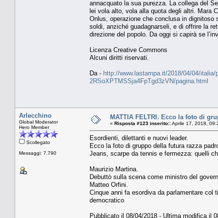
annacquato la sua purezza. La collega del Sen
lei vola alto, vola alla quota degli altri. Mara
Onlus, operazione che conclusa in dignitoso si
soldi, anziché guadagnarseli, e di offrire la r
direzione del popolo. Da oggi si capirà se l’in
Licenza Creative Commons
Alcuni diritti riservati.
Da -
http://www.lastampa.it/2018/04/04/italia
2RSoXPTMSSja4FpTgd3zVN/pagina.html
Arlecchino
MATTIA FELTRI. Ecco la foto di gru
Global Moderator
«
Risposta #123 inserito::
Aprile 17, 2018, 09
Hero Member
Esordienti, dilettanti e nuovi leader.
Scollegato
Ecco la foto di gruppo della futura razza padr
Jeans, scarpe da tennis e fermezza: quelli ch
Messaggi: 7.790
Maurizio Martina.
Debuttò sulla scena come ministro del governo
Matteo Orfini.
Cinque anni fa esordiva da parlamentare col t
democratico
Pubblicato il 08/04/2018 - Ultima modifica il 