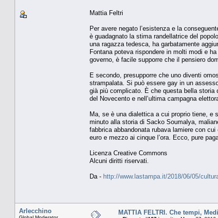
Mattia Feltri
Per avere negato l’esistenza e la conseguente 
è guadagnato la stima randellatrice del popol
una ragazza tedesca, ha garbatamente aggiun
Fontana poteva rispondere in molti modi e ha s
governo, è facile supporre che il pensiero do
E secondo, presupporre che uno diventi omoses
strampalata. Si può essere gay in un assessor
già più complicato. È che questa bella storia d
del Novecento e nell’ultima campagna elettora
Ma, se è una dialettica a cui proprio tiene, e
minuto alla storia di Sacko Soumalya, maliano
fabbrica abbandonata rubava lamiere con cui
euro e mezzo ai cinque l’ora. Ecco, pure pagar
Licenza Creative Commons
Alcuni diritti riservati.
Da -
http://www.lastampa.it/2018/06/05/cultur
Arlecchino
MATTIA FELTRI. Che tempi, Med
Global Moderator