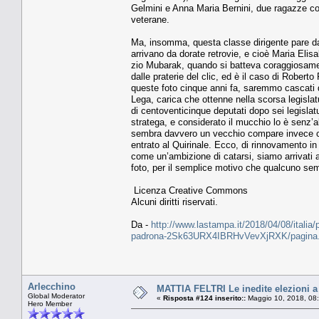
Gelmini e Anna Maria Bernini, due ragazze con 
veterane.
Ma, insomma, questa classe dirigente pare da
arrivano da dorate retrovie, e cioè Maria Elisa
zio Mubarak, quando si batteva coraggiosament
dalle praterie del clic, ed è il caso di Robert
queste foto cinque anni fa, saremmo cascati 
Lega, carica che ottenne nella scorsa legislatu
di centoventicinque deputati dopo sei legislat
stratega, e considerato il mucchio lo è senz’al
sembra davvero un vecchio compare invece che 
entrato al Quirinale. Ecco, di rinnovamento 
come un’ambizione di catarsi, siamo arrivati 
foto, per il semplice motivo che qualcuno s
Licenza Creative Commons
Alcuni diritti riservati.
Da -
http://www.lastampa.it/2018/04/08/italia/po
padrona-2Sk63URX4IBRHvVevXjRXK/pagina.
Arlecchino
MATTIA FELTRI Le inedite elezioni a l
Global Moderator
«
Risposta #124 inserito::
Maggio 10, 2018, 08
Hero Member