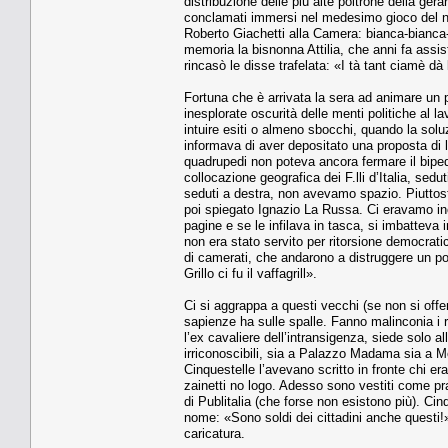
distribuzione delle più alte poltrone della ger
conclamati immersi nel medesimo gioco del nas
Roberto Giachetti alla Camera: bianca-bianca-
memoria la bisnonna Attilia, che anni fa assist
rincasò le disse trafelata: «I tà tant ciamè dà 
Fortuna che è arrivata la sera ad animare un po
inesplorate oscurità delle menti politiche al l
intuire esiti o almeno sbocchi, quando la solu
informava di aver depositato una proposta di 
quadrupedi non poteva ancora fermare il biped
collocazione geografica dei F.lli d’Italia, sedu
seduti a destra, non avevamo spazio. Piuttost
poi spiegato Ignazio La Russa. Ci eravamo incu
pagine e se le infilava in tasca, si imbatteva 
non era stato servito per ritorsione democratic
di camerati, che andarono a distruggere un po’
Grillo ci fu il vaffagrill».
Ci si aggrappa a questi vecchi (se non si offe
sapienze ha sulle spalle. Fanno malinconia i rei
l’ex cavaliere dell’intransigenza, siede solo a
irriconoscibili, sia a Palazzo Madama sia a Mon
Cinquestelle l’avevano scritto in fronte chi e
zainetti no logo. Adesso sono vestiti come pra
di Publitalia (che forse non esistono più). Cinq
nome: «Sono soldi dei cittadini anche questi!
caricatura.