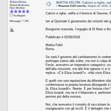
Arlecchino
MATTIA FELTRI. Calzini a righe, self
Global Moderator
«
Risposta #125 inserito::
Giugno 02, 2018, 1
Hero Member
Calzini a righe, selfie e il broncio di Savona
Scollegato
Ieri al Quirinale il giuramento dei ministri de
Messaggi: 7.790
Bongiorno marziale, l’orgoglio di Di Maio e Bo
Pubblicato il 02/06/2018
Mattia Feltri
Roma
Se sarà il governo del cambiamento lo vedrem
purtroppo siamo alle solite, ma non è colpa di 
Feste, avevamo un imperativo categorico: sco
dell’alta missione, ma alla fine ognuno ci si
replica: «C’è Elisa Isoardi?». «Hai visto Elis
E quelli con una reputazione da difendere sbi
confermasse la propria levatura allungando il
là, Elisa Isoardi!». Niente. E per fortuna ch
Elisa Isoardi, ma ne è il fidanzato e, perlomen
persino più della morosa.
Noi, che avevamo il compito di raccontare la 
mangiavamo con gli occhi. È il dettaglio che 