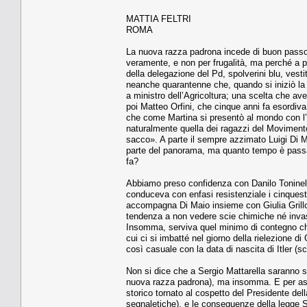
MATTIA FELTRI
ROMA
La nuova razza padrona incede di buon passo. 
veramente, e non per frugalità, ma perché a pie
della delegazione del Pd, spolverini blu, vest
neanche quarantenne che, quando si iniziò la 
a ministro dell’Agricoltura; una scelta che ave
poi Matteo Orfini, che cinque anni fa esordiv
che come Martina si presentò al mondo con l’i
naturalmente quella dei ragazzi del Movimento
sacco». A parte il sempre azzimato Luigi Di Mai
parte del panorama, ma quanto tempo è passat
fa?
Abbiamo preso confidenza con Danilo Toninelli
conduceva con enfasi resistenziale i cinqueste
accompagna Di Maio insieme con Giulia Grillo,
tendenza a non vedere scie chimiche né invasio
Insomma, serviva quel minimo di contegno che
cui ci si imbatté nel giorno della rielezione d
così casuale con la data di nascita di Itler (s
Non si dice che a Sergio Mattarella saranno s
nuova razza padrona), ma insomma. E per assur
storico tornato al cospetto del Presidente del
segnaletiche), e le conseguenze della legge 