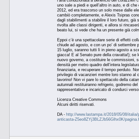
l’aria condizionata a beneficio dei corazzieri co
uno sale a piedi e quell’altro in auto, e di ch
2012, ed era trascorso un solo mese dalle elez
cambiò completamente, e Alexis Tsipras conqui
dagli stabilimenti a stabilire il loro futuro, 
rivolta alle classi dirigenti, e allora si rinca
beato lui, si vede che ha un presente già col
Eppoi c’è una spettacolare serie di effetti col
chiude ad agosto, e con un po’ di settembre per
15 luglio, saranno tutti lì in pieno agosto a s
giacca! E al Senato pure della cravatta!); se
nuovo governo, a costituire le commissioni, so
densità per metro quadro dell’intera legislatu
finanziaria, e recuperare il tempo perduto. No
privilegio di vacanzieri mentre loro stanno al 
lavorino! Non vi pare lo spettacolo della cata
autunnali restituiranno refrigerio, godremo de
rappresentativo e incaricato di condurci verso 
Licenza Creative Commons
Alcuni diritti riservati.
DA -
http://www.lastampa.it/2018/05/08/italia/po
anticasta-Z5eo8ZYj3BLZJb56Glhx0K/pagina.