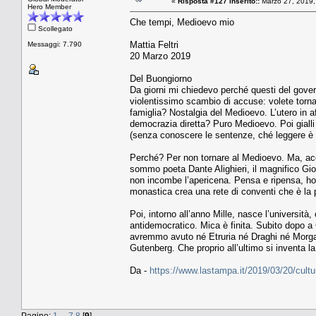
«
Risposta #127 inserito::
Marzo 27, 2019,
Hero Member
Che tempi, Medioevo mio
Scollegato
Mattia Feltri
Messaggi: 7.790
20 Marzo 2019
Del Buongiorno
Da giorni mi chiedevo perché questi del gover
violentissimo scambio di accuse: volete torn
famiglia? Nostalgia del Medioevo. L’utero in af
democrazia diretta? Puro Medioevo. Poi gialli e
(senza conoscere le sentenze, ché leggere è 
Perché? Per non tornare al Medioevo. Ma, acc
sommo poeta Dante Alighieri, il magnifico Giott
non incombe l’apericena. Pensa e ripensa, ho
monastica crea una rete di conventi che è la pr
Poi, intorno all’anno Mille, nasce l’università,
antidemocratico. Mica è finita. Subito dopo
avremmo avuto né Etruria né Draghi né Morgan 
Gutenberg. Che proprio all’ultimo si inventa l
Da -
https://www.lastampa.it/2019/03/20/c
Pagine:
1
...
7
8
[
9
]