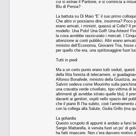
cui si estrae il Pantone, e si comincia a misur
Blu di Persia?
La battuta su Di Maio “E’ il suo primo colloqui
Che altro vi possiamo dire, insomma? Poco pri
erano arrivati, i ministri, quassù al Colle? 
modello. Una Polo! Una Golf! Una Arteon! Fin
la cosa avrebbe rassicurato i mercati. I Cinqu
attenzione ai conti pubblici. Altri erano arriva
ministro dell’Economia, Giovanni Tria, fosse a
per quello che era, una spiritosaggine fuori l
Tutti in piedi
Ma a un certo punto erano tutti seduti, questi 
della fitta foresta di telecamere, si guadagnav
Alfonso Bonafede, ministro della Giustizia, a
Salvini sedeva come Mourinho sulla panchina 
una cravatta verde crivellato, tipo vittima di 
altrimenti gli avrebbe stirato quelle blu); il p
davanti ai genitori, ospiti nello spazio del p
che il piano B l’ha subito, cioè l’arretramento 
con la collega alla Salute, Giulia Grillo (ma qu
La goliardia
Questo scrupolo di appunti è andato a farsi 
Sergio Mattarella, è venuta fuori un po’ di goli
ha fatti rinascere. Non c’era davvero motivo d