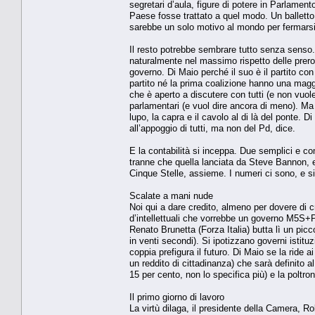
segretari d’aula, figure di potere in Parlamen
Paese fosse trattato a quel modo. Un balletto
sarebbe un solo motivo al mondo per fermarsi
Il resto potrebbe sembrare tutto senza senso. N
naturalmente nel massimo rispetto delle prero
governo. Di Maio perché il suo è il partito con
partito né la prima coalizione hanno una magg
che è aperto a discutere con tutti (e non vuole
parlamentari (e vuol dire ancora di meno). Ma 
lupo, la capra e il cavolo al di là del ponte. 
all’appoggio di tutti, ma non del Pd, dice.
E la contabilità si inceppa. Due semplici e c
tranne che quella lanciata da Steve Bannon,
Cinque Stelle, assieme. I numeri ci sono, e si
Scalate a mani nude
Noi qui a dare credito, almeno per dovere di 
d’intellettuali che vorrebbe un governo M5S+P
Renato Brunetta (Forza Italia) butta lì un p
in venti secondi). Si ipotizzano governi istitu
coppia prefigura il futuro. Di Maio se la ride 
un reddito di cittadinanza) che sarà definito al
15 per cento, non lo specifica più) e la poltron
Il primo giorno di lavoro
La virtù dilaga, il presidente della Camera, R