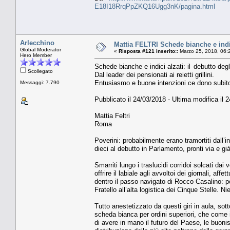
E18I18RrqPpZKQ16Ugg3nK/pagina.html
Arlecchino
Mattia FELTRI Schede bianche e indici
Global Moderator
«
Risposta #121 inserito::
Marzo 25, 2018, 06:
Hero Member
Schede bianche e indici alzati: il debutto degl
Scollegato
Dal leader dei pensionati ai reietti grillini.
Entusiasmo e buone intenzioni ce dono subito 
Messaggi: 7.790
Pubblicato il 24/03/2018 - Ultima modifica il 
Mattia Feltri
Roma
Poverini: probabilmente erano tramortiti dall’in
dieci al debutto in Parlamento, pronti via e già
Smarriti lungo i traslucidi corridoi solcati da
offrire il labiale agli avvoltoi dei giornali, af
dentro il passo navigato di Rocco Casalino: pe
Fratello all’alta logistica dei Cinque Stelle. 
Tutto anestetizzato da questi giri in aula, sott
scheda bianca per ordini superiori, che come
di avere in mano il futuro del Paese, le buoni