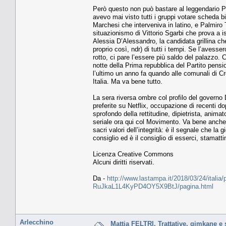
Però questo non può bastare al leggendario Pa
avevo mai visto tutti i gruppi votare scheda b
Marchesi che interveniva in latino, e Palmiro T
situazionismo di Vittorio Sgarbi che prova a i
Alessia D’Alessandro, la candidata grillina ch
proprio così, ndr) di tutti i tempi. Se l’avesse
rotto, ci pare l’essere più saldo del palazzo. 
notte della Prima repubblica del Partito pensi
l’ultimo un anno fa quando alle comunali di C
Italia. Ma va bene tutto.
La sera riversa ombre col profilo del governo
preferite su Netflix, occupazione di recenti d
sprofondo della rettitudine, dipietrista, anim
seriale ora qui col Movimento. Va bene anche lu
sacri valori dell’integrità: è il segnale che la
consiglio ed è il consiglio di esserci, stamatt
Licenza Creative Commons
Alcuni diritti riservati.
Da -
http://www.lastampa.it/2018/03/24/italia/po
RuJkaL1L4KyPD4OY5X9BtJ/pagina.html
Arlecchino
Mattia FELTRI. Trattative, gimkane 