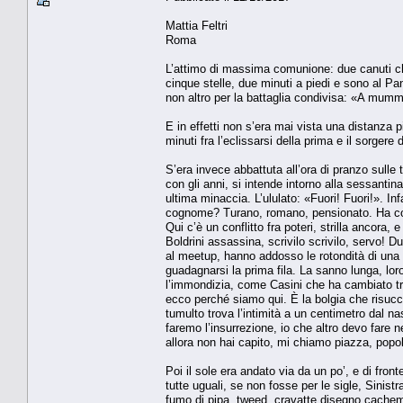
Mattia Feltri
Roma
L’attimo di massima comunione: due canuti che
cinque stelle, due minuti a piedi e sono al Pa
non altro per la battaglia condivisa: «A mumm
E in effetti non s’era mai vista una distanza p
minuti fra l’eclissarsi della prima e il sorger
S’era invece abbattuta all’ora di pranzo sulle
con gli anni, si intende intorno alla sessantin
ultima minaccia. L’ululato: «Fuori! Fuori!». In
cognome? Turano, romano, pensionato. Ha con s
Qui c’è un conflitto fra poteri, strilla ancora, 
Boldrini assassina, scrivilo scrivilo, servo! D
al meetup, hanno addosso le rotondità di una lu
guadagnarsi la prima fila. La sanno lunga, lor
l’immondizia, come Casini che ha cambiato trem
ecco perché siamo qui. È la bolgia che risucchi
tumulto trova l’intimità a un centimetro dal na
faremo l’insurrezione, io che altro devo fare 
allora non hai capito, mi chiamo piazza, popo
Poi il sole era andato via da un po’, e di fro
tutte uguali, se non fosse per le sigle, Sinist
fumo di pipa, tweed, cravatte disegno cachem