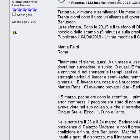
Global Moderator
«
Risposta #122 inserito::
Aprile 04, 2018, 12:4
Hero Member
Trattative, gimkane e semileader. Un mese v
Scollegato
Trenta giorni dopo il voto un’alleanza di gover
Berlusconi
Messaggi: 7.790
La telefonata. Sono le 20,15 e il telefono di D
nocciolo dello scambio (5 minuti) è sulla presi
Pubblicato il 04/04/2018 - Ultima modifica il 
Mattia Feltri
Roma
Finalmente ci siamo, quasi. A un mese e un gio
dovrà ben succedere, e subito. O quasi. E fra q
e onnivore di noi spettatori e i tempi lassi del
strategie verbali di leader e semi-leader, nemme
ginnasiali. E invece una cosa è già successa, e
Matteo Renzi. Ci avevano provato i due - Berlu
Il 5 marzo, poche ore dopo la sconfitta, il pri
errori commessi il peggiore era stato di non an
aveva vinto nel suo collegio, e che si sarebbe
Cinque Stelle. Eccoli lì, l’uno e l’altro.
Nella notte fra il 23 e il 24 marzo, Berluscon
presidenza di Palazzo Madama, e non il presce
coalizione è finita, dice Berlusconi. Macché. P
insulti e gesti di disprezzo, ma li incassa per