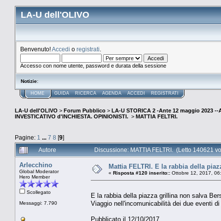
LA-U dell'OLIVO
Benvenuto!
Accedi
o
registrati
.
Accesso con nome utente, password e durata della sessione
Notizie
:
HOME
GUIDA
RICERCA
AGENDA
ACCEDI
REGISTRATI
LA-U dell'OLIVO
>
Forum Pubblico
>
LA-U STORICA 2 -Ante 12 maggio 2023 
INVESTICATIVO d'INCHIESTA. OPINIONISTI.
>
MATTIA FELTRI.
Pagine:
1
...
7
8
[
9
]
Autore
Discussione: MATTIA FELTRI. (Letto 140621 vo
Arlecchino
Mattia FELTRI. E la rabbia della pia
Global Moderator
«
Risposta #120 inserito::
Ottobre 12, 2017, 06
Hero Member
Scollegato
E la rabbia della piazza grillina non salva B
Viaggio nell'incomunicabilità dei due eventi d
Messaggi: 7.790
Pubblicato il 12/10/2017