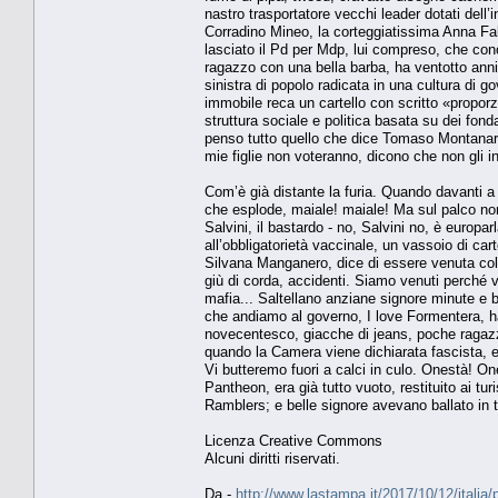
nastro trasportatore vecchi leader dotati dell
Corradino Mineo, la corteggiatissima Anna Fal
lasciato il Pd per Mdp, lui compreso, che conob
ragazzo con una bella barba, ha ventotto ann
sinistra di popolo radicata in una cultura di g
immobile reca un cartello con scritto «propor
struttura sociale e politica basata su dei fon
penso tutto quello che dice Tomaso Montanari, 
mie figlie non voteranno, dicono che non gli i
Com’è già distante la furia. Quando davanti a 
che esplode, maiale! maiale! Ma sul palco non
Salvini, il bastardo - no, Salvini no, è europa
all’obbligatorietà vaccinale, un vassoio di car
Silvana Manganero, dice di essere venuta col 
giù di corda, accidenti. Siamo venuti perché vo
mafia... Saltellano anziane signore minute e 
che andiamo al governo, I love Formentera, ha
novecentesco, giacche di jeans, poche ragazze
quando la Camera viene dichiarata fascista, e 
Vi butteremo fuori a calci in culo. Onestà! On
Pantheon, era già tutto vuoto, restituito ai tu
Ramblers; e belle signore avevano ballato in 
Licenza Creative Commons
Alcuni diritti riservati.
Da -
http://www.lastampa.it/2017/10/12/italia/