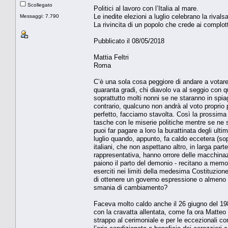
Scollegato
Politici al lavoro con l’Italia al mare.
Le inedite elezioni a luglio celebrano la rivals
Messaggi: 7.790
La rivincita di un popolo che crede ai complo
Pubblicato il 08/05/2018
Mattia Feltri
Roma
C’è una sola cosa peggiore di andare a votare 
quaranta gradi, chi diavolo va al seggio con
soprattutto molti nonni se ne staranno in spiag
contrario, qualcuno non andrà al voto proprio 
perfetto, facciamo stavolta. Così la prossim
tasche con le miserie politiche mentre se ne s
puoi far pagare a loro la burattinata degli ulti
luglio quando, appunto, fa caldo eccetera (sop
italiani, che non aspettano altro, in larga par
rappresentativa, hanno orrore delle macchinaz
paiono il parto del demonio - recitano a memor
eserciti nei limiti della medesima Costituzion
di ottenere un governo espressione o almeno im
smania di cambiamento?
Faceva molto caldo anche il 26 giugno del 1983,
con la cravatta allentata, come fa ora Matteo
strappo al cerimoniale e per le eccezionali con