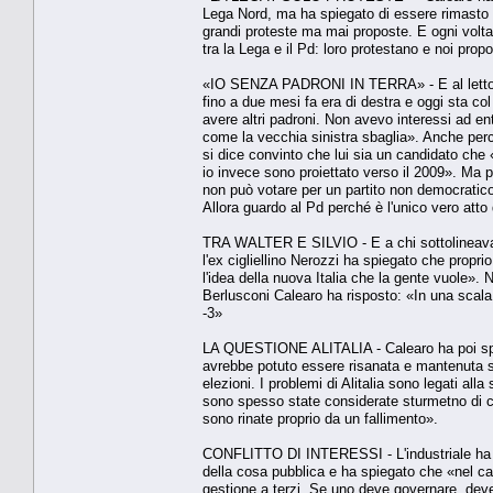
Lega Nord, ma ha spiegato di essere rimasto d
grandi proteste ma mai proposte. E ogni volta
tra la Lega e il Pd: loro protestano e noi pro
«IO SENZA PADRONI IN TERRA» - E al lettore c
fino a due mesi fa era di destra e oggi sta co
avere altri padroni. Non avevo interessi ad ent
come la vecchia sinistra sbaglia». Anche perc
si dice convinto che lui sia un candidato che «
io invece sono proiettato verso il 2009». Ma 
non può votare per un partito non democratico,
Allora guardo al Pd perché è l'unico vero atto 
TRA WALTER E SILVIO - E a chi sottolineava 
l'ex cigliellino Nerozzi ha spiegato che proprio 
l'idea della nuova Italia che la gente vuole».
Berlusconi Calearo ha risposto: «In una scala 
-3»
LA QUESTIONE ALITALIA - Calearo ha poi spieg
avrebbe potuto essere risanata e mantenuta sot
elezioni. I problemi di Alitalia sono legati all
sono spesso state considerate sturmetno di co
sono rinate proprio da un fallimento».
CONFLITTO DI INTERESSI - L'industriale ha poi 
della cosa pubblica e ha spiegato che «nel cas
gestione a terzi. Se uno deve governare, dev