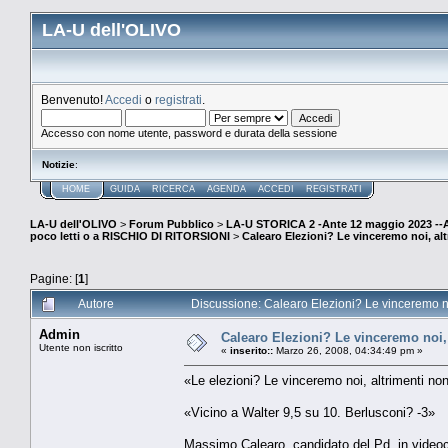
LA-U dell'OLIVO
Benvenuto!
Accedi
o
registrati
.
Accesso con nome utente, password e durata della sessione
Notizie
:
HOME
GUIDA
RICERCA
AGENDA
ACCEDI
REGISTRATI
LA-U dell'OLIVO
>
Forum Pubblico
>
LA-U STORICA 2 -Ante 12 maggio 2023 
poco letti o a RISCHIO DI RITORSIONI
>
Calearo Elezioni? Le vinceremo noi, alt
Pagine: [
1
]
Autore
Discussione: Calearo Elezioni? Le vinceremo noi
Admin
Calearo Elezioni? Le vinceremo noi, 
Utente non iscritto
«
inserito::
Marzo 26, 2008, 04:34:49 pm »
«Le elezioni? Le vinceremo noi, altrimenti no
«Vicino a Walter 9,5 su 10. Berlusconi? -3»
Massimo Calearo, candidato del Pd, in videochat