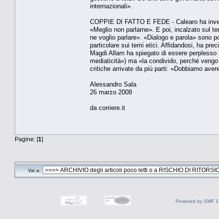
internazionali».
COPPIE DI FATTO E FEDE - Calearo ha invece 
«Meglio non parlarne». E poi, incalzato sul te
ne voglio parlare». «Dialogo e parola» sono poi
particolare sui temi etici. Affidandosi, ha pre
Magdi Allam ha spiegato di essere perplesso su
mediaticità») ma «la condivido, perché vengo 
critiche arrivate da più parti: «Dobbiamo avere
Alessandro Sala
26 marzo 2008
da corriere.it
Pagine: [
1
]
Vai a:
Powered by SMF 1