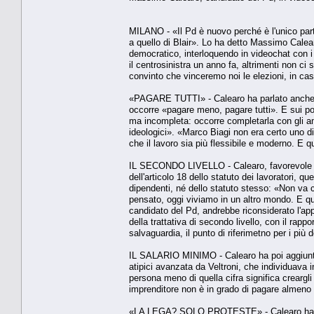
MILANO - «Il Pd è nuovo perché è l'unico part
a quello di Blair». Lo ha detto Massimo Calear
democratico, interloquendo in videochat con i l
il centrosinistra un anno fa, altrimenti non c
convinto che vinceremo noi le elezioni, in ca
«PAGARE TUTTI» - Calearo ha parlato anche d
occorre «pagare meno, pagare tutti». E sui poss
ma incompleta: occorre completarla con gli am
ideologici». «Marco Biagi non era certo uno di
che il lavoro sia più flessibile e moderno. E q
IL SECONDO LIVELLO - Calearo, favorevole all
dell'articolo 18 dello statuto dei lavoratori, 
dipendenti, né dello statuto stesso: «Non va c
pensato, oggi viviamo in un altro mondo. E qui
candidato del Pd, andrebbe riconsiderato l'app
della trattativa di secondo livello, con il rapp
salvaguardia, il punto di riferimetno per i più 
IL SALARIO MINIMO - Calearo ha poi aggiunto 
atipici avanzata da Veltroni, che individuava 
persona meno di quella cifra significa creargli
imprenditore non è in grado di pagare almeno 
«LA LEGA? SOLO PROTESTE» - Calearo ha anche