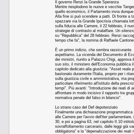
Il governo Renzi la Grande Speranza
Mentre riesplodono le nuove e vecchie Tangento
quello economico, il Parlamento invia dunque
Alla fine si può scendere a patti. Di fronte 
spazzare via la Grande Ipocrisia chiamata lot
sulla fiducia alle Camere, il 22 febbraio, il n
strategie di contrasto al malaffare. Un silenz
su "Repubblica" del 28 febbraio. Renzi raccogl
tempo che fa", la nomina di Raffaele Cantone 
È un primo indizio, che sembra rassicurante.
aspettiamo. La vicenda del Documento di Econo
dei ministri, riunito a Palazzo Chigi, approva il
suo sito, il ministero dell'Economia pubblica 
capitolo dedicato alla giustizia: "Asset reale 
bastonato duramente l'Italia, proprio per i rita
sulla giustizia civile e amministrativa, ma pro
particolare riferimento all'istituto della pres
tempi". Più avanti: "Introduzione dei reati di 
affrontare in modo incisivo il rapporto tra gruppi
normativa penale del falso in bilancio".
Lo strano caso del Def depotenziato
Finalmente una dichiarazione programmatica i
alle Camere per l'avvio dell'iter parlamentare,
30, e poi a pagina 63, nel capitolo II.10 intitola
sovraffollamento carcerario, dalle leggi già v
obbligatoria" e la "depenalizzazione dei reati m