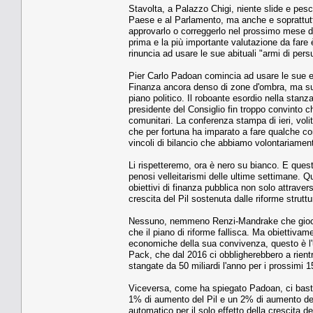
Stavolta, a Palazzo Chigi, niente slide e pesc
Paese e al Parlamento, ma anche e soprattutt
approvarlo o correggerlo nel prossimo mese di 
prima e la più importante valutazione da fare
rinuncia ad usare le sue abituali "armi di per
Pier Carlo Padoan comincia ad usare le sue es
Finanza ancora denso di zone d'ombra, ma suf
piano politico. Il roboante esordio nella stanza
presidente del Consiglio fin troppo convinto ch
comunitari. La conferenza stampa di ieri, vol
che per fortuna ha imparato a fare qualche con
vincoli di bilancio che abbiamo volontariament
Li rispetteremo, ora è nero su bianco. E questa
penosi velleitarismi delle ultime settimane. 
obiettivi di finanza pubblica non solo attraver
crescita del Pil sostenuta dalle riforme strutt
Nessuno, nemmeno Renzi-Mandrake che gioca a
che il piano di riforme fallisca. Ma obiettivam
economiche della sua convivenza, questo è l
Pack, che dal 2016 ci obbligherebbero a rientr
stangate da 50 miliardi l'anno per i prossimi 
Viceversa, come ha spiegato Padoan, ci baster
1% di aumento del Pil e un 2% di aumento dell'i
automatico per il solo effetto della crescita 