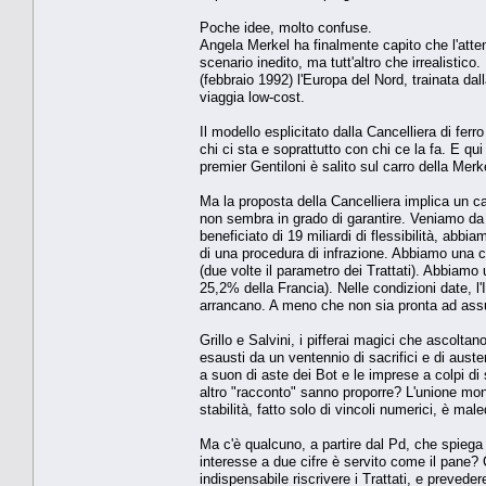
Poche idee, molto confuse.
Angela Merkel ha finalmente capito che l'atte
scenario inedito, ma tutt'altro che irrealistic
(febbraio 1992) l'Europa del Nord, trainata d
viaggia low-cost.
Il modello esplicitato dalla Cancelliera di fer
chi ci sta e soprattutto con chi ce la fa. E qu
premier Gentiloni è salito sul carro della Merk
Ma la proposta della Cancelliera implica un c
non sembra in grado di garantire. Veniamo d
beneficiato di 19 miliardi di flessibilità, abbia
di una procedura di infrazione. Abbiamo una c
(due volte il parametro dei Trattati). Abbiamo
25,2% della Francia). Nelle condizioni date, l
arrancano. A meno che non sia pronta ad assu
Grillo e Salvini, i pifferai magici che ascolta
esausti da un ventennio di sacrifici e di auste
a suon di aste dei Bot e le imprese a colpi di s
altro "racconto" sanno proporre? L'unione mon
stabilità, fatto solo di vincoli numerici, è m
Ma c'è qualcuno, a partire dal Pd, che spiega p
interesse a due cifre è servito come il pane?
indispensabile riscrivere i Trattati, e preveder