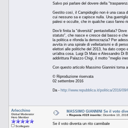
Salvo poi parlare del dovere della "trasparenz
Gestito così, il Campidoglio non è una casa di
cui nessuno sa e capisce nulla. Una guerriglia
palesi e occulte, che in qualche caso fanno ri
Dov'è finita la "diversità" pentastellata? Dove
statuto", che nasce e cresce dal basso e che in
la politica e rifonda la democrazia? Per adesso
avvita in una spirale di velleitarismi e di pers
elettori alle politiche del 2013, ha dato corp
un'altra cosa. Luigi Di Maio e Alessandro Di 
addirittura Palazzo Chigi, il motto "meglio in
Con questo articolo Massimo Giannini torna a
© Riproduzione riservata
02 settembre 2016
Da -
http://www.repubblica.it/politica/2016/
Arlecchino
MASSIMO GIANNINI Se il voto dive
Global Moderator
«
Risposta #319 inserito::
Dicembre 10, 2016
Hero Member
Se il voto diventa un rito cannibale
Scollegato