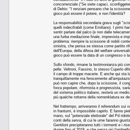
concorrenziale ("Se siete capaci, sconfiggetem
di Delrio: "I renziani pensano che la scission
gioco può essere il potere, e non l'identità?
La responsabilità secondaria grava sugli "scis
quelli indecifrabili (come Emiliano). I primi
sentir parlare dal palco (e non dalle telecamer
una furba mediazione finale, imprevista e imp
problema: riempire la scissione di nobili conten
sinistra, che pensa se stessa come partito rif
dell'Europa, della difesa del welfare universali
gioco può essere la data di un congresso o la
Sullo sfondo, rimane la testimonianza più conv
pelle. Veltroni, Fassino, lo stesso Cuperlo di
il campo di troppe macerie. E anche qui sta la
tranquillamente ma ferocemente all'amputazion
può non capire che, dopo la scissione, il cong
forza popolare, riformista e progressista, sar
del sistema politico italiano, resterà un medio 
più qualche rottame della nomenklatura ex de
Nel frattempo, arriveranno il referendum sui v
in frantumi, è impossibile capirlo. E fanno piet
mano, sul "potenziale elettorale" del Pd rid
conti della serva, di cui le urne faranno giu
Gentiloni precipiteranno tutti i tormenti e i r
durare fino al 2018, e che senza più l'ombrello