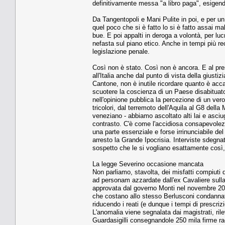
definitivamente messa "a libro paga", esigendo
Da Tangentopoli e Mani Pulite in poi, e per un
quel poco che si è fatto lo si è fatto assai m
bue. E poi appalti in deroga a volontà, per l
nefasta sul piano etico. Anche in tempi più re
legislazione penale.
Così non è stato. Così non è ancora. E al pre
all'Italia anche dal punto di vista della gius
Cantone, non è inutile ricordare quanto è acc
scuotere la coscienza di un Paese disabituato
nell'opinione pubblica la percezione di un vero
tricolori, dal terremoto dell'Aquila al G8 del
veneziano - abbiamo ascoltato alti lai e asciu
contrasto. C'è come l'accidiosa consapevolezza
una parte essenziale e forse irrinunciabile de
arresto la Grande Ipocrisia. Interviste sdegnat
sospetto che le si vogliano esattamente così,
La legge Severino occasione mancata
Non parliamo, stavolta, dei misfatti compiuti
ad personam azzardate dall'ex Cavaliere sull
approvata dal governo Monti nel novembre 201
che costano allo stesso Berlusconi condannato
riducendo i reati (e dunque i tempi di prescriz
L'anomalia viene segnalata dai magistrati, ril
Guardasigilli consegnandole 250 mila firme rac