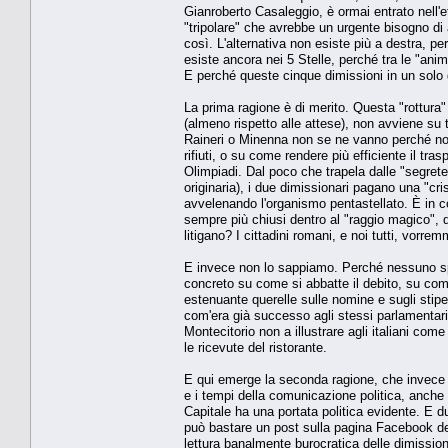
Gianroberto Casaleggio, è ormai entrato nell'e
"tripolare" che avrebbe un urgente bisogno di a
così. L'alternativa non esiste più a destra, 
esiste ancora nei 5 Stelle, perché tra le "an
E perché queste cinque dimissioni in un solo g
La prima ragione è di merito. Questa "rottur
(almeno rispetto alle attese), non avviene su tem
Raineri o Minenna non se ne vanno perché non 
rifiuti, o su come rendere più efficiente il tr
Olimpiadi. Dal poco che trapela dalle "segret
originaria), i due dimissionari pagano una "crisi
avvelenando l'organismo pentastellato. È in co
sempre più chiusi dentro al "raggio magico", da
litigano? I cittadini romani, e noi tutti, vorre
E invece non lo sappiamo. Perché nessuno spi
concreto su come si abbatte il debito, su come
estenuante querelle sulle nomine e sugli stipe
com'era già successo agli stessi parlamentari 
Montecitorio non a illustrare agli italiani come
le ricevute del ristorante.
E qui emerge la seconda ragione, che invece 
e i tempi della comunicazione politica, anche 
Capitale ha una portata politica evidente. E 
può bastare un post sulla pagina Facebook dell
lettura banalmente burocratica delle dimission