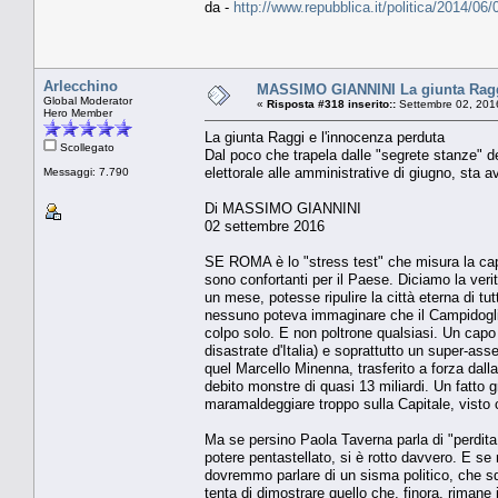
da -
http://www.repubblica.it/politica/2014/
Arlecchino
MASSIMO GIANNINI La giunta Raggi
Global Moderator
«
Risposta #318 inserito::
Settembre 02, 201
Hero Member
La giunta Raggi e l'innocenza perduta
Scollegato
Dal poco che trapela dalle "segrete stanze" del
elettorale alle amministrative di giugno, sta 
Messaggi: 7.790
Di MASSIMO GIANNINI
02 settembre 2016
SE ROMA è lo "stress test" che misura la capa
sono confortanti per il Paese. Diciamo la veri
un mese, potesse ripulire la città eterna di 
nessuno poteva immaginare che il Campidoglio
colpo solo. E non poltrone qualsiasi. Un capo
disastrate d'Italia) e soprattutto un super-asse
quel Marcello Minenna, trasferito a forza dall
debito monstre di quasi 13 miliardi. Un fatto 
maramaldeggiare troppo sulla Capitale, visto 
Ma se persino Paola Taverna parla di "perdita 
potere pentastellato, si è rotto davvero. E se 
dovremmo parlare di un sisma politico, che sq
tenta di dimostrare quello che, finora, rimane 