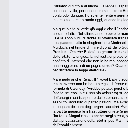
Parliamo di tutto e di niente. La legge Gasparri 
business tv-tlc, per consentire allo stesso Ber
colabrodo, dunque. Fu scientemente e serename
esserlo allo stesso modo oggi, quando in gioco
Ma quello che si vede già oggi è che il "cado
abbiamo fatto. Nell'ultimo anno proprio le man
Due re sono nudi, di fronte all'offensiva trans
sbagliassero tutto lo sbagliabile su Mediase
Murdoch, nel timore di finire divorati dallo S
Premium. Ora che Bolloré ha gettato la mascher
dello Stato. E si gioca la richiesta di protezio
conflitto di interessi che non lo ha mai abba
una maggioranza di un pugno di voti? Quanto p
per riscrivere la legge elettorale?
Ma è nudo anche Renzi. Il "Royal Baby", scon
ma in inverno non ha battuto ciglio di fronte a 
formula di Calenda). Avrebbe potuto, perché la
(anche nei casi in cui non sia azionista) su a
dell'energia, dei trasporti e delle comunicazi
assoluto l'acquisto di partecipazioni. Ma avre
impugnare delibere degli organi societari. Av
la partita riguarda le infrastrutture di rete (
l'ha fatto. Magari è stato anche meglio così, vist
dalla privatizzazione della Stet in poi. Ma il 
dell'establishment.