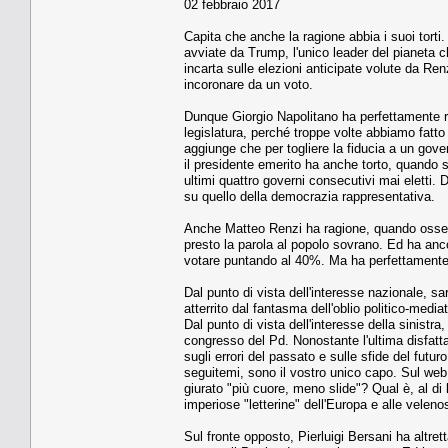
02 febbraio 2017
Capita che anche la ragione abbia i suoi torti.
avviate da Trump, l'unico leader del pianeta ch
incarta sulle elezioni anticipate volute da Ren
incoronare da un voto.
Dunque Giorgio Napolitano ha perfettamente ra
legislatura, perché troppe volte abbiamo fatt
aggiunge che per togliere la fiducia a un gove
il presidente emerito ha anche torto, quando so
ultimi quattro governi consecutivi mai eletti. 
su quello della democrazia rappresentativa.
Anche Matteo Renzi ha ragione, quando osser
presto la parola al popolo sovrano. Ed ha anc
votare puntando al 40%. Ma ha perfettamente to
Dal punto di vista dell'interesse nazionale, s
atterrito dal fantasma dell'oblio politico-media
Dal punto di vista dell'interesse della sinistr
congresso del Pd. Nonostante l'ultima disfatta
sugli errori del passato e sulle sfide del futuro.
seguitemi, sono il vostro unico capo. Sul web
giurato "più cuore, meno slide"? Qual è, al di l
imperiose "letterine" dell'Europa e alle velen
Sul fronte opposto, Pierluigi Bersani ha altre