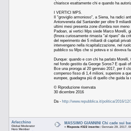
chiarisce esattamente chi e quando ha autor
I VERTICI MPS.
Il "groviglio armonioso", a Siena, ha radici a
Antonveneta dal Santander per oltre 9 miliardi,
ultimi mesi presenta zone d'ombra non meno in
Padoan, ai vertici Mps siede Marco Morelli, 
(finora curiosamente rimasta "al riparo" da cri
del reperimento dei 5 miliardi di capitali privat
intervengano nella ricapitalizzazione, nel ruol
pubblico su Mps che si poteva e si doveva fa
Dunque: quando e con chi ha parlato Morelli, t
nel fondo gestito da George Soros? E quali of
Bce una proroga al 20 gennaio 2017, per il c
compenso fisso di 1,4 milioni, superiore a que
europee, guadagna più di quello che guida la m
© Riproduzione riservata
30 dicembre 2016
Da -
http://www.repubblica.it/politica/2016
Arlecchino
MASSIMO GIANNINI Chi cade sui bastio
Global Moderator
«
Risposta #322 inserito::
Gennaio 29, 2017, 0
Hero Member