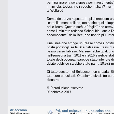
per finanziare la sola spesa per investimenti?
i mini-jobs tedeschi o i voucher italiani? Trum
al Welfare?
Domande senza risposta. Implicherebbero una 
l'establishment politico, ma anche quello imp
noi e l'euro. Questa sarà la "faglia" che attra
come il ministro tedesco Schaeuble, lancia l'a
accomodante" della Bce, che non fa più l'int
Una linea che stringe un Paese come il nostr
nostri portafogli se la Bce rialzasse i tassi 
passo verso l'abisso. Ma servirebbe qualcuno 
nell'eurozona tra il 2011 e il 2016 sarebbe stat
totale degli occupati sarebbe stato inferiore di
debito pubblico sarebbe stato pari a 10.572 mili
Di tutto questo, nel Belpaese, non si parla. 
tutti euro-entusiasti. Ora siamo divisi, tra eu
disastro.
© Riproduzione riservata
06 febbraio 2017
Arlecchino
Pd, tutti colpevoli in una scissio
Global Moderator