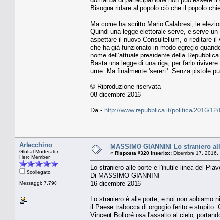
domanda di partecipazione non può essere il q
Bisogna ridare al popolo ciò che il popolo chie
Ma come ha scritto Mario Calabresi, le elezio
Quindi una legge elettorale serve, e serve un 
aspettare il nuovo Consultellum, o rieditare i
che ha già funzionato in modo egregio quando 
nome dell’attuale presidente della Repubblica
Basta una legge di una riga, per farlo rivivere
urne. Ma finalmente 'sereni'. Senza pistole pu
© Riproduzione riservata
08 dicembre 2016
Da -
http://www.repubblica.it/politica/2016/
Arlecchino
MASSIMO GIANNINI Lo straniero alle 
Global Moderator
«
Risposta #320 inserito::
Dicembre 17, 2016, 
Hero Member
Lo straniero alle porte e l'inutile linea del Piav
Scollegato
Di MASSIMO GIANNINI
16 dicembre 2016
Messaggi: 7.790
Lo straniero è alle porte, e noi non abbiamo n
il Paese trabocca di orgoglio ferito e stupito. 
Vincent Bolloré osa l'assalto al cielo, portand