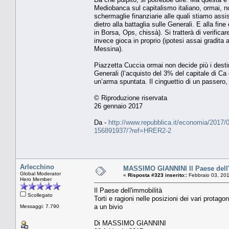
Mediobanca sul capitalismo italiano, ormai, non
schermaglie finanziarie alle quali stiamo assi
dietro alla battaglia sulle Generali. E alla f
in Borsa, Ops, chissà). Si tratterà di verifica
invece gioca in proprio (ipotesi assai gradita
Messina).
Piazzetta Cuccia ormai non decide più i desti
Generali (l’acquisto del 3% del capitale di Ca d
un’arma spuntata. Il cinguettio di un passero, s
© Riproduzione riservata
26 gennaio 2017
Da -
http://www.repubblica.it/economia/2017/0
156891937/?ref=HRER2-2
Arlecchino
MASSIMO GIANNINI Il Paese dell
Global Moderator
«
Risposta #323 inserito::
Febbraio 03, 201
Hero Member
Il Paese dell'immobilità
Scollegato
Torti e ragioni nelle posizioni dei vari protagon
a un bivio
Messaggi: 7.790
Di MASSIMO GIANNINI