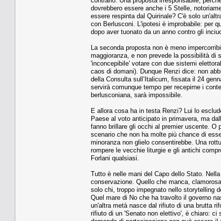
contrario. Una proposta irresponsabile, perché 
dovrebbero essere anche i 5 Stelle, notoriame
essere respinta dal Quirinale? C'è solo un'altra
con Berlusconi. L'ipotesi è improbabile: per qu
dopo aver tuonato da un anno contro gli inciuc
La seconda proposta non è meno impercorribi
maggioranza, e non prevede la possibilità di
'inconcepibile' votare con due sistemi elettora
caos di domani). Dunque Renzi dice: non abbi
della Consulta sull’Italicum, fissata il 24 gen
servirà comunque tempo per recepirne i contenu
berlusconiana, sarà impossibile.
E allora cosa ha in testa Renzi? Lui lo esclud
Paese al voto anticipato in primavera, ma dall
fanno brillare gli occhi al premier uscente. O p
scenario che non ha molte più chance di essere
minoranza non glielo consentirebbe. Una rottu
rompere le vecchie liturgie e gli antichi com
Forlani qualsiasi.
Tutto è nelle mani del Capo dello Stato. Nella '
conservazione. Quello che manca, clamorosame
solo chi, troppo impegnato nello storytelling dei
Quel mare di No che ha travolto il governo n
un'altra metà nasce dal rifiuto di una brutta r
rifiuto di un 'Senato non elettivo', è chiaro: 