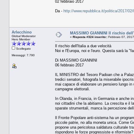
02 febbraio 2017
Da -
http://www.repubblica.it/politica/2017
Arlecchino
MASSIMO GIANNINI Il rischio dell'I
Global Moderator
«
Risposta #324 inserito::
Febbraio 07, 2017
Hero Member
Il rischio dell'Italia a due velocità
Scollegato
Noi e l'Europa, noi e l'euro. Questa sarà la "f
Messaggi: 7.790
Di MASSIMO GIANNINI
06 febbraio 2017
IL MINISTRO del Tesoro Padoan che a Palazz
tredici senatori, fotografa la miserabile ipocri
mai capace di elaborare un pensiero lungo in u
campagne elettorali.
In Olanda, in Francia, in Germania e anche in 
noi cittadini che la abitiamo. La crescita e il 
sparate strumentali, manca la percezione dell
Il Fronte Popolare anti-sistema ha un program
piccole patrie, no alla moneta unica. Come G
propone una pericolosa saldatura culturale tra
rispondono le forze progressiste e riformiste?