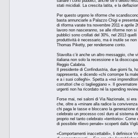
sanare i conti pubblici, anche se il debito rest
stati micidiali. La crescita latita, e la deflaz
Per questo urgono le riforme che scandiscono
basta annunciarle a Palazzo Chigi e presentarl
di riforma varate tra novembre 2011 e aprile 20
lavoro non nasceranno, se alle riforme non si 
pubblici sono crollati del 30%, nel 2013 quelli
produttività è necessario, ma è inutile se non
Thomas Piketty, per rendersene conto.
Stavolta c’è anche un altro messaggio, che vi
italiana non solo la recessione e la disoccu
Reggio Calabria.
Il presidente di Confindustria, due giorni fa, 
rappresenta, e dicendo «chi corrompe fa male
e a i suoi colleghi». Spetta a «noi imprenditor
corruttori che ci taglieggiano ». Il governatore 
urgenti non ha ricordato né la spending review 
Forse mai, nei saloni di Via Nazionale, si era
che, oltre a «minare alla radice la convivenza 
chi paga le tasse e bloccano la generazione di
celebrato un processo così duro al sistema d
proprio nel tanto celebrato «territorio»: Come
di possibile rilievo penale» scoperti dalla Vigil
«Comportamenti inaccettabili», li definisce Vis