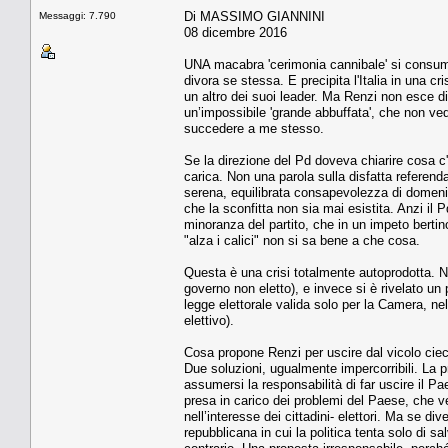
Di MASSIMO GIANNINI
Messaggi: 7.790
08 dicembre 2016
UNA macabra 'cerimonia cannibale' si consuma 
divora se stessa. E precipita l'Italia in una cr
un altro dei suoi leader. Ma Renzi non esce d
un’impossibile 'grande abbuffata', che non ved
succedere a me stesso.
Se la direzione del Pd doveva chiarire cosa c'è 
carica. Non una parola sulla disfatta referenda
serena, equilibrata consapevolezza di domenica
che la sconfitta non sia mai esistita. Anzi il
minoranza del partito, che in un impeto bertino
"alza i calici" non si sa bene a che cosa.
Questa è una crisi totalmente autoprodotta. N
governo non eletto), e invece si è rivelato un
legge elettorale valida solo per la Camera, nel
elettivo).
Cosa propone Renzi per uscire dal vicolo cieco
Due soluzioni, ugualmente impercorribili. La pri
assumersi la responsabilità di far uscire il 
presa in carico dei problemi del Paese, che ven
nell’interesse dei cittadini- elettori. Ma se div
repubblicana in cui la politica tenta solo di sa