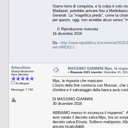
Siamo terra di conquista, e la colpa è solo no
Mediaset, potrebbe arrivare fino a Mediobanca
Generali. La "magnifica preda", come la chia
per questo, oggi, non avrebbe alcun senso "mor
© Riproduzione riservata
16 dicembre 2016
Da -
http://www.repubblica.it/economia/2016/
ref=HRER2-1
Arlecchino
MASSIMO GIANNINI Mps, le rispo
Global Moderator
«
Risposta #321 inserito::
Dicembre 31, 201
Hero Member
Mps, le risposte che mancano
Scollegato
L'inizio della fine comincia con Mussari, che
d'ombra e il salvataggio della banca avrà cost
Messaggi: 7.790
Di MASSIMO GIANNINI
30 dicembre 2016
ABBIAMO messo in sicurezza il risparmio". An
aver varato il decreto salva-Mps, tira un sosp
decreto salva-Etruria. Sollievo malriposto. Al
ancora incalcolabili.