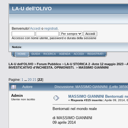
LA-U dell'OLIVO
Benvenuto!
Accedi
o
registrati
.
Accesso con nome utente, password e durata della sessione
Notizie
:
HOME
GUIDA
RICERCA
AGENDA
ACCEDI
REGISTRATI
LA-U dell'OLIVO
>
Forum Pubblico
>
LA-U STORICA 2 -Ante 12 maggio 2023 
INVESTICATIVO d'INCHIESTA. OPINIONISTI.
>
MASSIMO GIANNINI
Pagine:
1
...
20
21
[
22
]
Autore
Discussione: MASSIMO GIANNINI (Letto 38590
Admin
MASSIMO GIANNINI Bentornati ne
Utente non iscritto
«
Risposta #315 inserito::
Aprile 09, 2014, 
Bentornati nel mondo reale
di MASSIMO GIANNINI
09 aprile 2014