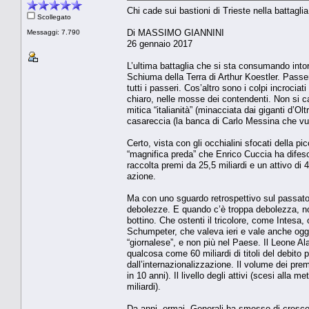
Chi cade sui bastioni di Trieste nella battagli
Scollegato
Di MASSIMO GIANNINI
Messaggi: 7.790
26 gennaio 2017
L’ultima battaglia che si sta consumando intor
Schiuma della Terra di Arthur Koestler. Passeri
tutti i passeri. Cos’altro sono i colpi incroc
chiaro, nelle mosse dei contendenti. Non si ca
mitica “italianità” (minacciata dai giganti d’O
casareccia (la banca di Carlo Messina che vuol
Certo, vista con gli occhialini sfocati della p
“magnifica preda” che Enrico Cuccia ha difeso 
raccolta premi da 25,5 miliardi e un attivo di 
azione.
Ma con uno sguardo retrospettivo sul passato,
debolezze. E quando c’è troppa debolezza, non t
bottino. Che ostenti il tricolore, come Intesa,
Schumpeter, che valeva ieri e vale anche ogg
“giornalese”, e non più nel Paese. Il Leone Alat
qualcosa come 60 miliardi di titoli del debito 
dall’internazionalizzazione. Il volume dei premi
in 10 anni). Il livello degli attivi (scesi alla
miliardi).
Da anni, ormai, Generali ha smesso di crescere