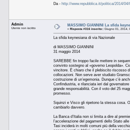
Da -
http://www.repubblica.it/politica/2014
Admin
MASSIMO GIANNINI La sfida keynes
Utente non iscritto
«
Risposta #316 inserito::
Giugno 01, 2014, 
La sfida keynesiana di via Nazionale
di MASSIMO GIANNINI
31 maggio 2014
SAREBBE fin troppo facile mettere in sequenza
convinto sostegno al «governo Leopolda». Cioè 
vincitore. È chiaro che il plebiscito riscosso d
collocazioni. Non serve aver studiato Gramsci,
costruzione di un’egemonia. Dunque c’è anche qu
Confindustria, e rilanciata ieri dal governator
grande responsabilità. Con il voto del 25 maggi
promesso.
Squinzi e Visco gli ripetono la stessa cosa. 
cambiarlo davvero.
La Banca d’Italia non si limita a dire al premi
l’accelerazione del pagamenti dello Stato all
Tasi inciderà in molti comuni più della vecchia