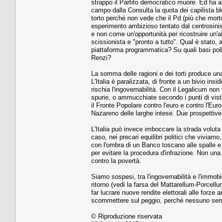
strappo il Partito democratico muore. Ed ha 
campo dalla Consulta la quota dei capilista bl
torto perché non vede che il Pd (più che morto
esperimento ambizioso tentato dal centrosini
e non come un'opportunità per ricostruire un'
scissionista e "pronto a tutto". Qual è stato, a
piattaforma programmatica? Su quali basi poli
Renzi?
La somma delle ragioni e dei torti produce una
L'Italia è paralizzata, di fronte a un bivio in
rischia l'ingovernabilità. Con il Legalicum non 
spurie, o ammucchiate secondo i punti di vista
il Fronte Popolare contro l'euro e contro l'Eu
Nazareno delle larghe intese. Due prospettive: 
L'Italia può invece imboccare la strada voluta 
caso, nei precari equilibri politici che viviamo,
con l'ombra di un Banco toscano alle spalle 
per evitare la procedura d'infrazione. Non una
contro la povertà.
Siamo sospesi, tra l'ingovernabilità e l'immobili
ritorno (vedi la farsa del Mattarellum-Porcell
far lucrare nuove rendite elettorali alle forze an
scommettere sul peggio, perché nessuno sembr
© Riproduzione riservata