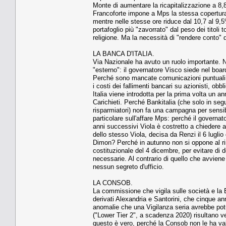
Monte di aumentare la ricapitalizzazione a 8,
Francoforte impone a Mps la stessa copertura 
mentre nelle stesse ore riduce dal 10,7 al 9,
portafoglio più "zavorrato" dal peso dei titoli
religione. Ma la necessità di "rendere conto" d
LA BANCA D'ITALIA.
Via Nazionale ha avuto un ruolo importante. No
"esterno": il governatore Visco siede nel board
Perché sono mancate comunicazioni puntuali tra
i costi dei fallimenti bancari su azionisti, obb
Italia viene introdotta per la prima volta un a
Carichieti. Perché Bankitalia (che solo in segu
risparmiatori) non fa una campagna per sensibi
particolare sull'affare Mps: perché il governa
anni successivi Viola è costretto a chiedere a
dello stesso Viola, decisa da Renzi il 6 lugli
Dimon? Perché in autunno non si oppone al rin
costituzionale del 4 dicembre, per evitare di 
necessarie. Al contrario di quello che avviene
nessun segreto d'ufficio.
LA CONSOB.
La commissione che vigila sulle società e la 
derivati Alexandria e Santorini, che cinque 
anomalie che una Vigilanza seria avrebbe potu
("Lower Tier 2", a scadenza 2020) risultano ve
questo è vero, perché la Consob non le ha va