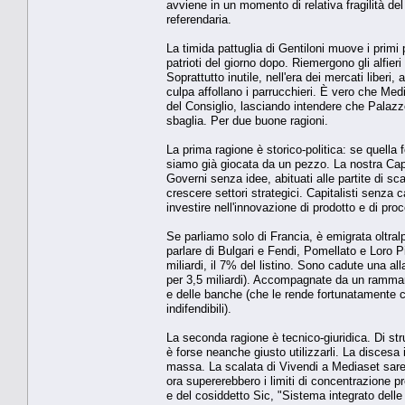
avviene in un momento di relativa fragilità del
referendaria.
La timida pattuglia di Gentiloni muove i primi
patrioti del giorno dopo. Riemergono gli alfieri 
Soprattutto inutile, nell'era dei mercati liber
culpa affollano i parrucchieri. È vero che Medi
del Consiglio, lasciando intendere che Palazzo
sbaglia. Per due buone ragioni.
La prima ragione è storico-politica: se quella 
siamo già giocata da un pezzo. La nostra Capor
Governi senza idee, abituati alle partite di sca
crescere settori strategici. Capitalisti senza c
investire nell'innovazione di prodotto e di pro
Se parliamo solo di Francia, è emigrata oltral
parlare di Bulgari e Fendi, Pomellato e Loro Pi
miliardi, il 7% del listino. Sono cadute una al
per 3,5 miliardi). Accompagnate da un rammari
e delle banche (che le rende fortunatamente c
indifendibili).
La seconda ragione è tecnico-giuridica. Di str
è forse neanche giusto utilizzarli. La disces
massa. La scalata di Vivendi a Mediaset sareb
ora supererebbero i limiti di concentrazione 
e del cosiddetto Sic, "Sistema integrato dell