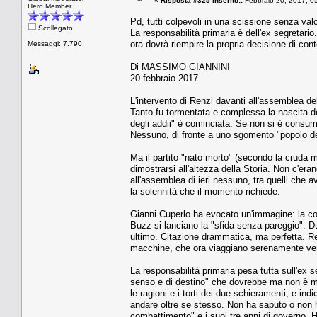
«
Risposta #325 inserito::
Febbraio 20, 2017, 0
Hero Member
Pd, tutti colpevoli in una scissione senza valo
Scollegato
La responsabilità primaria è dell'ex segretari
ora dovrà riempire la propria decisione di conte
Messaggi: 7.790
Di MASSIMO GIANNINI
20 febbraio 2017
L'intervento di Renzi davanti all'assemblea d
Tanto fu tormentata e complessa la nascita d
degli addii" è cominciata. Se non si è consumat
Nessuno, di fronte a uno sgomento "popolo dell
Ma il partito "nato morto" (secondo la cruda 
dimostrarsi all'altezza della Storia. Non c'era
all'assemblea di ieri nessuno, tra quelli che av
la solennità che il momento richiede.
Gianni Cuperlo ha evocato un'immagine: la cor
Buzz si lanciano la "sfida senza pareggio". Du
ultimo. Citazione drammatica, ma perfetta. Ren
macchine, che ora viaggiano serenamente vers
La responsabilità primaria pesa tutta sull'ex s
senso e di destino" che dovrebbe ma non è mai
le ragioni e i torti dei due schieramenti, e in
andare oltre se stesso. Non ha saputo o non h
combattimento" e i suoi tre anni di governo. Ha r