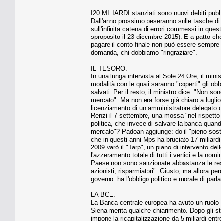
I20 MILIARDI stanziati sono nuovi debiti pubbl
Dall'anno prossimo peseranno sulle tasche di tu
sull'infinita catena di errori commessi in qu
sproposito il 23 dicembre 2015). E a patto che 
pagare il conto finale non può essere sempr
domanda, chi dobbiamo "ringraziare".
IL TESORO.
In una lunga intervista al Sole 24 Ore, il mini
modalità con le quali saranno "coperti" gli ob
salvati. Per il resto, il ministro dice: "Non son
mercato". Ma non era forse già chiaro a luglio
licenziamento di un amministratore delegato co
Renzi il 7 settembre, una mossa "nel rispetto 
politica, che invece di salvare la banca quand
mercato"? Padoan aggiunge: do il "pieno sost
che in questi anni Mps ha bruciato 17 miliardi
2009 varò il "Tarp", un piano di intervento de
l'azzeramento totale di tutti i vertici e la n
Paese non sono sanzionate abbastanza le respo
azionisti, risparmiatori". Giusto, ma allora p
governo: ha l'obbligo politico e morale di par
LA BCE.
La Banca centrale europea ha avuto un ruolo cr
Siena merita qualche chiarimento. Dopo gli st
impone la ricapitalizzazione da 5 miliardi entro