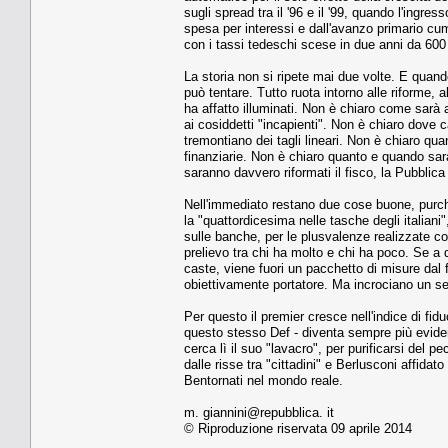
sugli spread tra il '96 e il '99, quando l'ingr
spesa per interessi e dall'avanzo primario cumul
con i tassi tedeschi scese in due anni da 600 
La storia non si ripete mai due volte. E quando
può tentare. Tutto ruota intorno alle riforme, al
ha affatto illuminati. Non è chiaro come sarà 
ai cosiddetti "incapienti". Non è chiaro dove 
tremontiano dei tagli lineari. Non è chiaro qua
finanziarie. Non è chiaro quanto e quando sara
saranno davvero riformati il fisco, la Pubblic
Nell'immediato restano due cose buone, purché
la "quattordicesima nelle tasche degli italiani
sulle banche, per le plusvalenze realizzate con 
prelievo tra chi ha molto e chi ha poco. Se a qu
caste, viene fuori un pacchetto di misure dal 
obiettivamente portatore. Ma incrociano un se
Per questo il premier cresce nell'indice di fid
questo stesso Def - diventa sempre più eviden
cerca lì il suo "lavacro", per purificarsi del 
dalle risse tra "cittadini" e Berlusconi affida
Bentornati nel mondo reale.
m. giannini@repubblica. it
© Riproduzione riservata 09 aprile 2014