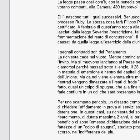
La legge passa così com'è, con la benedizione
votano compatti, alla Camera: 480 favorevoli,
Di lì nascono tutti i guai successivi. Berlusc
processo Ruby. La stessa cosa farà Filippo P
certificato. A febbraio di quest'anno tocca alla
lasciati dalla legge Severino (prescrizione, fal
frammentazione del reato di concussione". Il
causati da quella legge all'esercizio della giu
I segnali contraddittori del Parlamento
La richiesta cade nel vuoto. Mentre comincia
l'invito. Ma si muovono lanciando al Paese segn
clamorosi perché passati sotto silenzio. Il 28
in materia di emersione e rientro dei capitali d
dell'Unione. Ma da noi viene allentata oltre mi
rientrati vengono dimezzate e i reati di frode "
fatto, quasi un colpo di spugna, che alla fin
farle confluire in un ddl che sarà presentato in
Per uno scampato pericolo, un disastro compiu
di chiedere l'affidamento in prova ai servizi s
detenzione. In questi casi, su richiesta del s
risarcimento, di durata massima 2 anni, al termin
beneficio ci sono l'omessa dichiarazione dei reddi
fattezze di un "colpo di spugna", studiato propr
scorso, nell'indifferenza dei più.