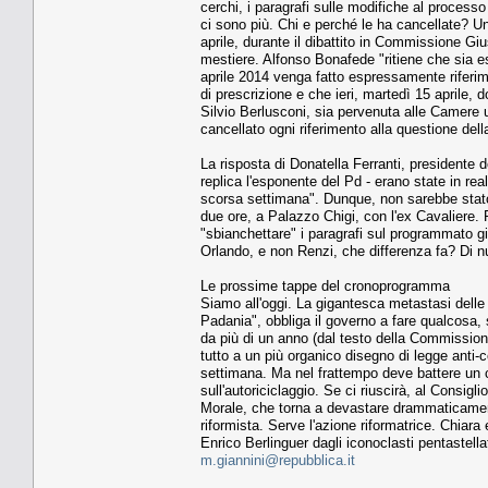
cerchi, i paragrafi sulle modifiche al processo 
ci sono più. Chi e perché le ha cancellate? Una
aprile, durante il dibattito in Commissione Gi
mestiere. Alfonso Bonafede "ritiene che sia 
aprile 2014 venga fatto espressamente riferime
di prescrizione e che ieri, martedì 15 aprile, d
Silvio Berlusconi, sia pervenuta alle Camere u
cancellato ogni riferimento alla questione dell
La risposta di Donatella Ferranti, presidente d
replica l'esponente del Pd - erano state in real
scorsa settimana". Dunque, non sarebbe stato i
due ore, a Palazzo Chigi, con l'ex Cavaliere. 
"sbianchettare" i paragrafi sul programmato giro 
Orlando, e non Renzi, che differenza fa? Di 
Le prossime tappe del cronoprogramma
Siamo all'oggi. La gigantesca metastasi dell
Padania", obbliga il governo a fare qualcosa,
da più di un anno (dal testo della Commissione 
tutto a un più organico disegno di legge anti-c
settimana. Ma nel frattempo deve battere un 
sull'autoriciclaggio. Se ci riuscirà, al Consig
Morale, che torna a devastare drammaticament
riformista. Serve l'azione riformatrice. Chia
Enrico Berlinguer dagli iconoclasti pentastellat
m.giannini@repubblica.it