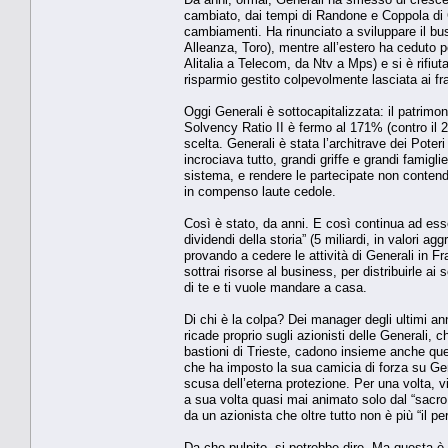
cambiato, dai tempi di Randone e Coppola di 
cambiamenti. Ha rinunciato a sviluppare il busi
Alleanza, Toro), mentre all’estero ha ceduto p
Alitalia a Telecom, da Ntv a Mps) e si è rifiut
risparmio gestito colpevolmente lasciata ai fr
Oggi Generali è sottocapitalizzata: il patrimon
Solvency Ratio II è fermo al 171% (contro il 20
scelta. Generali è stata l’architrave dei Poteri
incrociava tutto, grandi griffe e grandi famiglie
sistema, e rendere le partecipate non contendib
in compenso laute cedole.
Così è stato, da anni. E così continua ad esse
dividendi della storia” (5 miliardi, in valori 
provando a cedere le attività di Generali in F
sottrai risorse al business, per distribuirle ai
di te e ti vuole mandare a casa.
Di chi è la colpa? Dei manager degli ultimi an
ricade proprio sugli azionisti delle Generali
bastioni di Trieste, cadono insieme anche que
che ha imposto la sua camicia di forza su Ge
scusa dell’eterna protezione. Per una volta, vi
a sua volta quasi mai animato solo dal “sacro
da un azionista che oltre tutto non è più “il p
Da che pulpito, si potrebbe dire. Ma questa è 