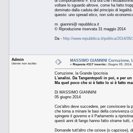
di comportamenti ». Era ora che l’establishme
voltare lo sguardo altrove, come ha fatto tro
dominato dalla caduta del principio di legalit
questo: uno spread etico, non solo economico.
m. giannini@ repubblica.it
© Riproduzione riservata 31 maggio 2014
Da -
http://www.repubblica.it/politica/2014/
Admin
MASSIMO GIANNINI Corruzione, la
Utente non iscritto
«
Risposta #317 inserito::
Giugno 05, 2014,
Corruzione, la Grande Ipocrisia
L'analisi. Da Tangentopoli in poi, e per un 
Ma quel poco che si è fatto lo si è fatto ma
Di MASSIMO GIANNINI
05 giugno 2014
Cos'altro deve succedere, per convincere la p
che torna a minare le basi della convivenza 
spingere il governo e il Parlamento a ripristinar
questi anni di fango hanno fatto strame tutti, m
Domande tutt'altro che oziose (o capziose), di 