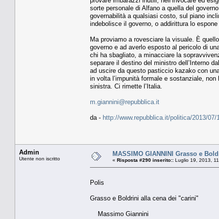
provare imbarazzi inutili, nell’invocare ed es
sorte personale di Alfano a quella del govern
governabilità a qualsiasi costo, sul piano incl
indebolisce il governo, o addirittura lo espone 
Ma proviamo a rovesciare la visuale. È quello
governo e ad averlo esposto al pericolo di un
chi ha sbagliato, a minacciare la sopravvivenz
separare il destino del ministro dell’Interno d
ad uscire da questo pasticcio kazako con una 
in volta l’impunità formale e sostanziale, non
sinistra. Ci rimette l’Italia.
m.giannini@repubblica.it
da -
http://www.repubblica.it/politica/2013/
Admin
MASSIMO GIANNINI Grasso e Boldrin
Utente non iscritto
«
Risposta #290 inserito::
Luglio 19, 2013, 1
Polis
Grasso e Boldrini alla cena dei "carini"
Massimo Giannini