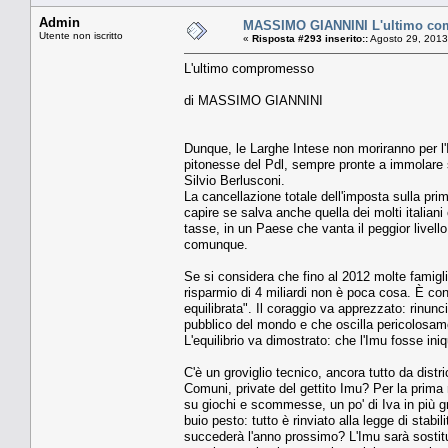
Admin
MASSIMO GIANNINI L'ultimo c
Utente non iscritto
«
Risposta #293 inserito::
Agosto 29, 2013
L'ultimo compromesso
di MASSIMO GIANNINI
Dunque, le Larghe Intese non moriranno per l
pitonesse del Pdl, sempre pronte a immolare se 
Silvio Berlusconi.
La cancellazione totale dell'imposta sulla pr
capire se salva anche quella dei molti italian
tasse, in un Paese che vanta il peggior livell
comunque.
Se si considera che fino al 2012 molte famigl
risparmio di 4 miliardi non è poca cosa. È con
equilibrata". Il coraggio va apprezzato: rinunc
pubblico del mondo e che oscilla pericolosamen
L'equilibrio va dimostrato: che l'Imu fosse ini
C'è un groviglio tecnico, ancora tutto da dis
Comuni, private del gettito Imu? Per la prima
su giochi e scommesse, un po' di Iva in più g
buio pesto: tutto è rinviato alla legge di stabi
succederà l'anno prossimo? L'Imu sarà sostituita