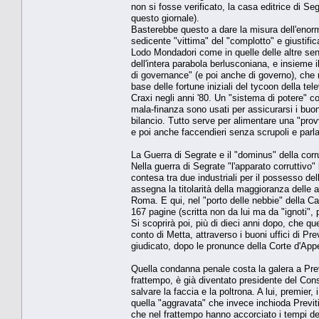
non si fosse verificato, la casa editrice di Se
questo giornale).
Basterebbe questo a dare la misura dell'enorm
sedicente "vittima" del "complotto" e giustific
Lodo Mondadori come in quelle delle altre sente
dell'intera parabola berlusconiana, e insieme 
di governance" (e poi anche di governo), che r
base delle fortune iniziali del tycoon della te
Craxi negli anni '80. Un "sistema di potere" col
mala-finanza sono usati per assicurarsi i buoni 
bilancio. Tutto serve per alimentare una "prov
e poi anche faccendieri senza scrupoli e par
La Guerra di Segrate e il "dominus" della cor
Nella guerra di Segrate "l'apparato corruttivo"
contesa tra due industriali per il possesso del
assegna la titolarità della maggioranza delle a
Roma. E qui, nel "porto delle nebbie" della Cap
167 pagine (scritta non da lui ma da "ignoti", 
Si scoprirà poi, più di dieci anni dopo, che qu
conto di Metta, attraverso i buoni uffici di Pr
giudicato, dopo le pronunce della Corte d'Appe
Quella condanna penale costa la galera a Prev
frattempo, è già diventato presidente del Cons
salvare la faccia e la poltrona. A lui, premier
quella "aggravata" che invece inchioda Previti
che nel frattempo hanno accorciato i tempi dell