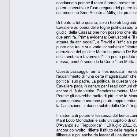
condannato perché il reato è ormai prescritto.
potere esecutivo e l'uso gregario del potere le
dal processo Sme-Ariosto a Mills, dal process
Di fronte a tutto questo, solo i teoreti bugia
Cavaliere ad opera delle toghe politicizzate. Su
giudici della Cassazione non possono che riba
due anni fa. Prima evidenza: Berlusconi è "il 
attuate da altri sodali", e Previti è l'ufficial
punto che tra le sue varie incombenze "rientra
corruzione del giudice Metta ha privato De Be
della sentenza favorevole". La posta perduta da
stessa, perché secondo la Corte "con Metta no
Questo passaggio, ormai "res iudicata", rende r
l'accanimento di "una certa magistratura" che 
politica" suo padre. La politica, in questa vic
Cavaliere paga in denaro per i reati comuni c
ancora di là da venire. Paradossalmente, Mar
Perché gli dovrebbe molto di più: cioè la Mond
rappresentava e avrebbe potuto rappresentare 
la Cassazione, il danno subito dalla Cir è "ing
Il sistema di potere e l'essenza del berlusco
Ma il Lodo Mondadori è solo un capitolo di un
D'Avanzo su "Repubblica" il 10 luglio 2011, qu
ancora coinvolto, riflette il rifiuto delle rego
illiberale e poi anche da leader di una destra an