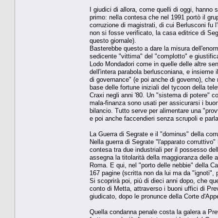
I giudici di allora, come quelli di oggi, hanno 
primo: nella contesa che nel 1991 portò il gr
corruzione di magistrati, di cui Berlusconi fu l
non si fosse verificato, la casa editrice di Se
questo giornale).
Basterebbe questo a dare la misura dell'enorm
sedicente "vittima" del "complotto" e giustific
Lodo Mondadori come in quelle delle altre sente
dell'intera parabola berlusconiana, e insieme 
di governance" (e poi anche di governo), che r
base delle fortune iniziali del tycoon della te
Craxi negli anni '80. Un "sistema di potere" col
mala-finanza sono usati per assicurarsi i buoni 
bilancio. Tutto serve per alimentare una "prov
e poi anche faccendieri senza scrupoli e par
La Guerra di Segrate e il "dominus" della cor
Nella guerra di Segrate "l'apparato corruttivo"
contesa tra due industriali per il possesso del
assegna la titolarità della maggioranza delle a
Roma. E qui, nel "porto delle nebbie" della Cap
167 pagine (scritta non da lui ma da "ignoti", 
Si scoprirà poi, più di dieci anni dopo, che qu
conto di Metta, attraverso i buoni uffici di Pr
giudicato, dopo le pronunce della Corte d'Appe
Quella condanna penale costa la galera a Prev