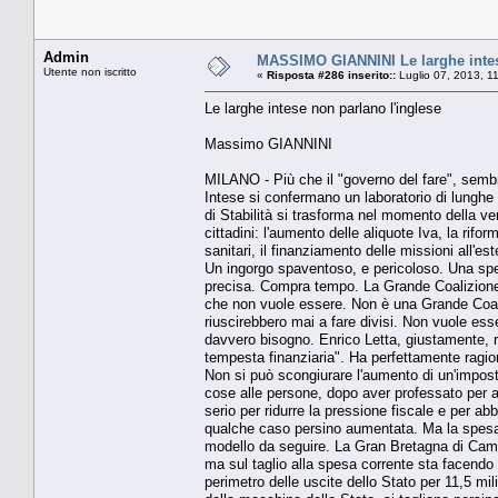
Admin
MASSIMO GIANNINI Le larghe intes
Utente non iscritto
«
Risposta #286 inserito::
Luglio 07, 2013, 1
Le larghe intese non parlano l'inglese
Massimo GIANNINI
MILANO - Più che il "governo del fare", sembra
Intese si confermano un laboratorio di lunghe 
di Stabilità si trasforma nel momento della ver
cittadini: l'aumento delle aliquote Iva, la rifor
sanitari, il finanziamento delle missioni all'e
Un ingorgo spaventoso, e pericoloso. Una speci
precisa. Compra tempo. La Grande Coalizione a
che non vuole essere. Non è una Grande Coali
riuscirebbero mai a fare divisi. Non vuole es
davvero bisogno. Enrico Letta, giustamente, r
tempesta finanziaria". Ha perfettamente ragio
Non si può scongiurare l'aumento di un'imposta
cose alle persone, dopo aver professato per an
serio per ridurre la pressione fiscale e per a
qualche caso persino aumentata. Ma la spesa 
modello da seguire. La Gran Bretagna di Came
ma sul taglio alla spesa corrente sta facendo
perimetro delle uscite dello Stato per 11,5 milia