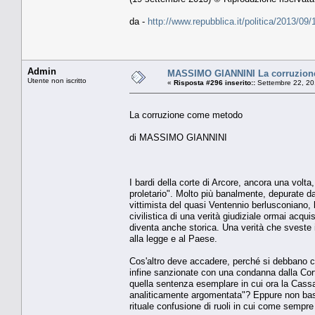
da -
http://www.repubblica.it/politica/2013/
Admin
MASSIMO GIANNINI La corruzion
Utente non iscritto
«
Risposta #296 inserito::
Settembre 22, 20
La corruzione come metodo
di MASSIMO GIANNINI
I bardi della corte di Arcore, ancora una volta
proletario". Molto più banalmente, depurate dal
vittimista del quasi Ventennio berlusconiano
civilistica di una verità giudiziale ormai acqui
diventa anche storica. Una verità che sveste il 
alla legge e al Paese.
Cos'altro deve accadere, perché si debbano con
infine sanzionate con una condanna dalla Corte 
quella sentenza esemplare in cui ora la Cassa
analiticamente argomentata"? Eppure non basta
rituale confusione di ruoli in cui come sempre il