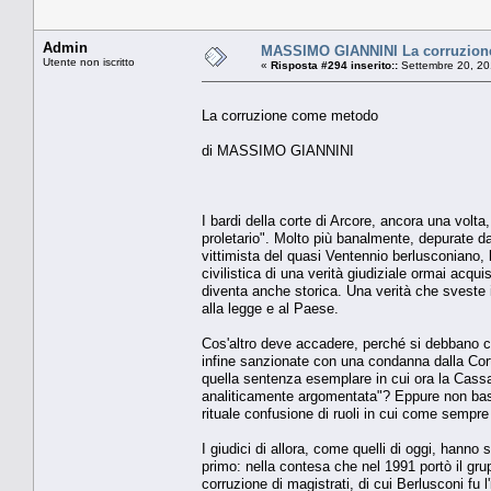
Admin
MASSIMO GIANNINI La corruzion
Utente non iscritto
«
Risposta #294 inserito::
Settembre 20, 20
La corruzione come metodo
di MASSIMO GIANNINI
I bardi della corte di Arcore, ancora una volta
proletario". Molto più banalmente, depurate dal
vittimista del quasi Ventennio berlusconiano
civilistica di una verità giudiziale ormai acqui
diventa anche storica. Una verità che sveste il 
alla legge e al Paese.
Cos'altro deve accadere, perché si debbano con
infine sanzionate con una condanna dalla Corte 
quella sentenza esemplare in cui ora la Cassa
analiticamente argomentata"? Eppure non basta
rituale confusione di ruoli in cui come sempre il
I giudici di allora, come quelli di oggi, hanno 
primo: nella contesa che nel 1991 portò il gr
corruzione di magistrati, di cui Berlusconi fu l