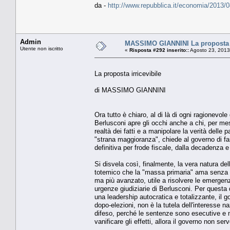
da -
http://www.repubblica.it/economia/2013/
Admin
MASSIMO GIANNINI La proposta i
Utente non iscritto
«
Risposta #292 inserito::
Agosto 23, 2013
La proposta irricevibile
di MASSIMO GIANNINI
Ora tutto è chiaro, al di là di ogni ragionevol
Berlusconi apre gli occhi anche a chi, per mes
realtà dei fatti e a manipolare la verità delle
"strana maggioranza", chiede al governo di fa
definitiva per frode fiscale, dalla decadenza e
Si disvela così, finalmente, la vera natura de
totemico che la "massa primaria" ama senza se 
ma più avanzato, utile a risolvere le emergenz
urgenze giudiziarie di Berlusconi. Per questa de
una leadership autocratica e totalizzante, il 
dopo-elezioni, non è la tutela dell'interesse 
difeso, perché le sentenze sono esecutive e 
vanificare gli effetti, allora il governo non se