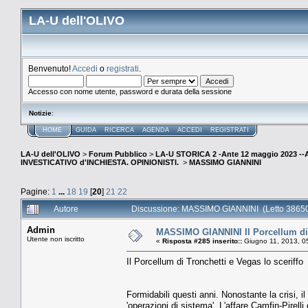
LA-U dell'OLIVO
Benvenuto!
Accedi
o
registrati
.
Accesso con nome utente, password e durata della sessione
Notizie
:
HOME
GUIDA
RICERCA
AGENDA
ACCEDI
REGISTRATI
LA-U dell'OLIVO
>
Forum Pubblico
>
LA-U STORICA 2 -Ante 12 maggio 2023 
INVESTICATIVO d'INCHIESTA. OPINIONISTI.
>
MASSIMO GIANNINI
Pagine:
1
...
18
19
[
20
]
21
22
Autore
Discussione: MASSIMO GIANNINI (Letto 38650
Admin
MASSIMO GIANNINI Il Porcellum di T
Utente non iscritto
«
Risposta #285 inserito::
Giugno 11, 2013, 0
Il Porcellum di Tronchetti e Vegas lo sceriffo
Formidabili questi anni. Nonostante la crisi, i
'operazioni di sistema'. L'affare Camfin-Pirell