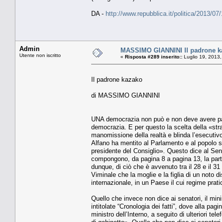
DA -
http://www.repubblica.it/politica/2013/
Admin
MASSIMO GIANNINI Il padrone k
Utente non iscritto
«
Risposta #289 inserito::
Luglio 19, 2013,
Il padrone kazako
di MASSIMO GIANNINI
UNA democrazia non può e non deve avere pau
democrazia. E per questo la scelta della «str
manomissione della realtà e blinda l’esecutivo
Alfano ha mentito al Parlamento e al popolo so
presidente del Consiglio». Questo dice al Senat
compongono, da pagina 8 a pagina 13, la parte 
dunque, di ciò che è avvenuto tra il 28 e il
Viminale che la moglie e la figlia di un noto d
internazionale, in un Paese il cui regime prati
Quello che invece non dice ai senatori, il minis
intitolate “Cronologia dei fatti”, dove alla pa
ministro dell’Interno, a seguito di ulteriori t