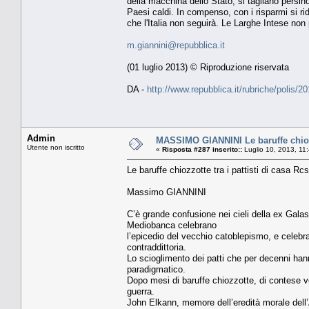
della macchina dello Stato, si tagliano persino 
Paesi caldi. In compenso, con i risparmi si r
che l'Italia non seguirà. Le Larghe Intese non
m.giannini@repubblica.it
(01 luglio 2013) © Riproduzione riservata
DA -
http://www.repubblica.it/rubriche/polis
Admin
MASSIMO GIANNINI Le baruffe chiozzo
Utente non iscritto
«
Risposta #287 inserito::
Luglio 10, 2013, 11
Le baruffe chiozzotte tra i pattisti di casa Rcs
Massimo GIANNINI
C’è grande confusione nei cieli della ex Galas
Mediobanca celebrano
l’epicedio del vecchio catoblepismo, e celebr
contraddittoria.
Lo scioglimento dei patti che per decenni han
paradigmatico.
Dopo mesi di baruffe chiozzotte, di contese ver
guerra.
John Elkann, memore dell’eredità morale dell’A