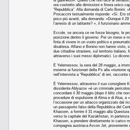
di gabinetto». Quello che non dice ai senatori,
ora costretto alle dimissioni e finora unico cap
“Repubblica”. Alla domanda di Carlo Bonini: «
Procaccini testualmente risponde: «Sì. Ero st
poco più avanti, alla domanda: «Dunque il 29 
l’arresto di un latitante? », il funzionario amm
Eccole, se ancora ce ne fosse bisogno, le prov
posizione dentro il governo. Per un mese e mez
finta di vivere in un vuoto politico e pneumat
disattesa. Alfano e Bonino non hanno visto, se
due cittadine straniere, sul territorio italian
attraverso i suoi messi diplomatici. Lo dicono i
È Yelemessov, la sera del 28 maggio, a irrompe
insieme ai funzionari della Ps alla «riunione o
nell’intervista a “Repubblica” di ieri, racconta 
È Yelemessov, attraverso il suo consigliere K
dissidente Ablyazov «è un criminale pericolos
concordare il 30 maggio (dopo il blitz che non 
procedure di espulsione di Alma e di Alua, a 
l’occasione per un attacco organizzato dal r
un passaporto falso della Repubblica del Cent
Khassen, a fornire il 31 maggio alla Questura i
verso la capitale del Kazakhstan, in partenza
Khassen, a prendere direttamente in carico ma
compagnia austriaca Avcon Jet, proveniente d