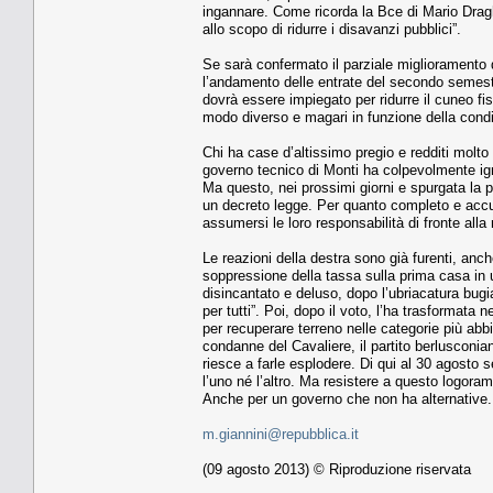
ingannare. Come ricorda la Bce di Mario Draghi,
allo scopo di ridurre i disavanzi pubblici”.
Se sarà confermato il parziale miglioramento 
l’andamento delle entrate del secondo semestre
dovrà essere impiegato per ridurre il cuneo fi
modo diverso e magari in funzione della condiz
Chi ha case d’altissimo pregio e redditi molto 
governo tecnico di Monti ha colpevolmente ign
Ma questo, nei prossimi giorni e spurgata la p
un decreto legge. Per quanto completo e acc
assumersi le loro responsabilità di fronte alla 
Le reazioni della destra sono già furenti, anc
soppressione della tassa sulla prima casa in u
disincantato e deluso, dopo l’ubriacatura bu
per tutti”. Poi, dopo il voto, l’ha trasformata n
per recuperare terreno nelle categorie più abb
condanne del Cavaliere, il partito berlusconia
riesce a farle esplodere. Di qui al 30 agosto s
l’uno né l’altro. Ma resistere a questo logoram
Anche per un governo che non ha alternative.
m.giannini@repubblica.it
(09 agosto 2013) © Riproduzione riservata