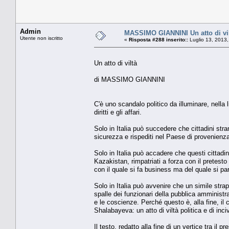
Admin
MASSIMO GIANNINI Un atto di vi
Utente non iscritto
«
Risposta #288 inserito::
Luglio 13, 2013,
Un atto di viltà
di MASSIMO GIANNINI
C'è uno scandalo politico da illuminare, nella l
diritti e gli affari.
Solo in Italia può succedere che cittadini stra
sicurezza e rispediti nel Paese di provenienza
Solo in Italia può accadere che questi cittadin
Kazakistan, rimpatriati a forza con il pretes
con il quale si fa business ma del quale si pa
Solo in Italia può avvenire che un simile strapp
spalle dei funzionari della pubblica amminist
e le coscienze. Perché questo è, alla fine, i
Shalabayeva: un atto di viltà politica e di inci
Il testo, redatto alla fine di un vertice tra il 