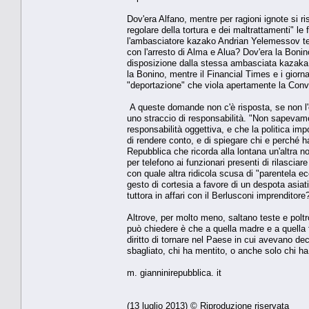
Dov'era Alfano, mentre per ragioni ignote si 
regolare della tortura e dei maltrattamenti" le
l'ambasciatore kazako Andrian Yelemessov temp
con l'arresto di Alma e Alua? Dov'era la Boni
disposizione dalla stessa ambasciata kazaka i
la Bonino, mentre il Financial Times e i giorn
"deportazione" che viola apertamente la Conven
A queste domande non c'è risposta, se non l'o
uno straccio di responsabilità. "Non sapevam
responsabilità oggettiva, e che la politica i
di rendere conto, e di spiegare chi e perché ha
Repubblica che ricorda alla lontana un'altra n
per telefono ai funzionari presenti di rilasci
con quale altra ridicola scusa di "parentela ec
gesto di cortesia a favore di un despota asiat
tuttora in affari con il Berlusconi imprenditore
Altrove, per molto meno, saltano teste e poltr
può chiedere è che a quella madre e a quella fig
diritto di tornare nel Paese in cui avevano de
sbagliato, chi ha mentito, o anche solo chi ha ta
m. gianninirepubblica. it
(13 luglio 2013) © Riproduzione riservata