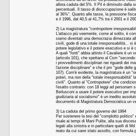
allora caduta del 5%. Il Pil è diminuito dalla 
percentuali. Il tasso di disoccupazione è salit
al 36%". Quanto alle tasse, la pressione fisc
e il 1996, dal 40,5 al 41,7% tra il 2001 e il 20
2) La magistratura "contropotere irresponsabil
L'attacco più veemente, come al solito, è cont
siamo diventati una democrazia dimezzata alla
civili, gode di una totale irresponsabilità... s
potere legislativo e il potere esecutivo e si è
A quali "fonti" abbia attinto il Cavaliere è un
(articolo 101), che spettano al Csm "secondo 
i provvedimenti disciplinari nei riguardi dei ma
l'azione disciplinare" e che il pm "gode delle g
107). Com'è evidente, la magistratura è un "o
poteri, ma non della "totale irresponsabilità" l
civili". Quanto al "Contropotere" che condizion
l'esatto contrario: con 18 leggi ad personam su
Berlusconi a usare il potere esecutivo per impor
giudiziaria al socialismo" è un inedito assol
documento di Magistratura Democratica un vecc
3) La caduta del primo governo del 1994
Per sostenere la tesi del "complotto politico" e
risale ai tempi di Mani Pulite, alla sua disces
legati alla sinistra e in particolare quelli d
reato da cui sarei stato assolto, con formula 