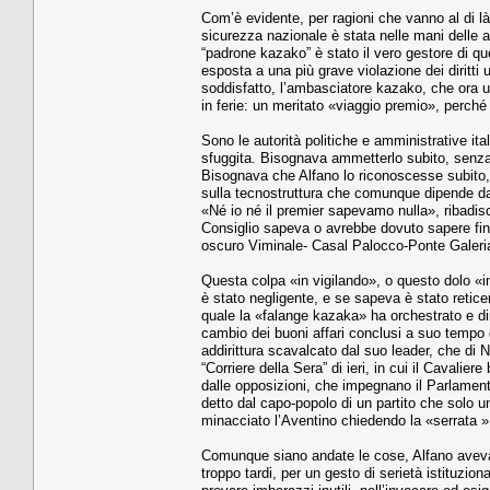
Com’è evidente, per ragioni che vanno al di là
sicurezza nazionale è stata nelle mani delle a
“padrone kazako” è stato il vero gestore di ques
esposta a una più grave violazione dei diritti u
soddisfatto, l’ambasciatore kazako, che ora 
in ferie: un meritato «viaggio premio», perché l
Sono le autorità politiche e amministrative it
sfuggita. Bisognava ammetterlo subito, senza r
Bisognava che Alfano lo riconoscesse subito, 
sulla tecnostruttura che comunque dipende da 
«Né io né il premier sapevamo nulla», ribadisc
Consiglio sapeva o avrebbe dovuto sapere fin d
oscuro Viminale- Casal Palocco-Ponte Galeri
Questa colpa «in vigilando», o questo dolo «in
è stato negligente, e se sapeva è stato reticen
quale la «falange kazaka» ha orchestrato e dir
cambio dei buoni affari conclusi a suo tempo d
addirittura scavalcato dal suo leader, che di 
“Corriere della Sera” di ieri, in cui il Cavali
dalle opposizioni, che impegnano il Parlamen
detto dal capo-popolo di un partito che solo 
minacciato l’Aventino chiedendo la «serrata » 
Comunque siano andate le cose, Alfano aveva i
troppo tardi, per un gesto di serietà istituzion