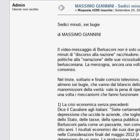
Admin
MASSIMO GIANNINI - Sedici minut
Utente non iscritto
«
Risposta #295 inserito::
Settembre 20, 20
Sedici minuti, sei bugie
di MASSIMO GIANNINI
Il video-messaggio di Berlusconi non è solo un
minuti di "discorso alla nazione" racchiudono 
politiche alla "narrazione" delle sue vicissitu
berlusconiana. La menzogna, ancora una volta, 
consenso.
Nel triste, solitario e finale comizio televisi
almeno sei bugie, che vanno dal bilancio della
manomissioni della verità: vale la pena di rip
una volta i meccanismi che fanno funzionare 
1) La crisi economica senza precedenti
Dice il Cavaliere agli italiani: "Siete certam
depressione che uccide le aziende, che toglie 
dello Stato, delle tasse, della spesa pubblica
Berlusconi parla come un passante, non come 
otto anni. I risultati economici dei suoi due g
nelle Considerazioni finali del maggio 2012 (
deteriorano da un anno. La produuzione indust