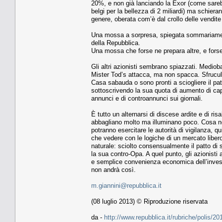
20%, e non già lanciando la Exor (come sarebbe
belgi per la bellezza di 2 miliardi) ma schiera
genere, oberata com’è dal crollo delle vendite
Una mossa a sorpresa, spiegata sommariamente
della Repubblica.
Una mossa che forse ne prepara altre, e forse ap
Gli altri azionisti sembrano spiazzati. Medio
Mister Tod’s attacca, ma non spacca. Sfruculi
Casa sabauda o sono pronti a sciogliere il patt
sottoscrivendo la sua quota di aumento di capit
annunci e di controannunci sui giornali.
È tutto un alternarsi di discese ardite e di ri
abbagliano molto ma illuminano poco. Cosa non f
potranno esercitare le autorità di vigilanza,
che vedere con le logiche di un mercato lib
naturale: sciolto consensualmente il patto di 
la sua contro-Opa. A quel punto, gli azionisti
e semplice convenienza economica dell’investi
non andrà così.
m.giannini@repubblica.it
(08 luglio 2013) © Riproduzione riservata
da -
http://www.repubblica.it/rubriche/polis/