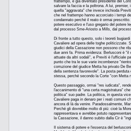
frattempo, è già diventato presidente del Cons
salvare la faccia e la poltrona. A lui, premier
quella "aggravata" che invece inchioda Previti
che nel frattempo hanno accorciato i tempi dell
condannato perché il reato è ormai prescritto.
potere esecutivo e l'uso gregario del potere le
dal processo Sme-Ariosto a Mills, dal process
Di fronte a tutto questo, solo i teoreti bugia
Cavaliere ad opera delle toghe politicizzate. Su
giudici della Cassazione non possono che riba
due anni fa. Prima evidenza: Berlusconi è "il 
attuate da altri sodali", e Previti è l'ufficial
punto che tra le sue varie incombenze "rientra
corruzione del giudice Metta ha privato De Be
della sentenza favorevole". La posta perduta da
stessa, perché secondo la Corte "con Metta no
Questo passaggio, ormai "res iudicata", rende r
l'accanimento di "una certa magistratura" che 
politica" suo padre. La politica, in questa vic
Cavaliere paga in denaro per i reati comuni c
ancora di là da venire. Paradossalmente, Mar
Perché gli dovrebbe molto di più: cioè la Mond
rappresentava e avrebbe potuto rappresentare 
la Cassazione, il danno subito dalla Cir è "ing
Il sistema di potere e l'essenza del berlusco