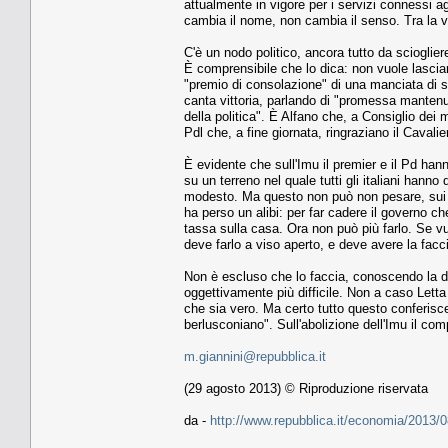
attualmente in vigore per i servizi connessi
cambia il nome, non cambia il senso. Tra la 
C'è un nodo politico, ancora tutto da sciogliere
È comprensibile che lo dica: non vuole lasciare c
"premio di consolazione" di una manciata di sp
canta vittoria, parlando di "promessa mantenut
della politica". È Alfano che, a Consiglio dei 
Pdl che, a fine giornata, ringraziano il Caval
È evidente che sull'Imu il premier e il Pd hann
su un terreno nel quale tutti gli italiani ha
modesto. Ma questo non può non pesare, sui 
ha perso un alibi: per far cadere il governo che
tassa sulla casa. Ora non può più farlo. Se vu
deve farlo a viso aperto, e deve avere la faccia
Non è escluso che lo faccia, conoscendo la dis
oggettivamente più difficile. Non a caso Lett
che sia vero. Ma certo tutto questo conferisce
berlusconiano". Sull'abolizione dell'Imu il c
m.giannini@repubblica.it
(29 agosto 2013) © Riproduzione riservata
da -
http://www.repubblica.it/economia/201