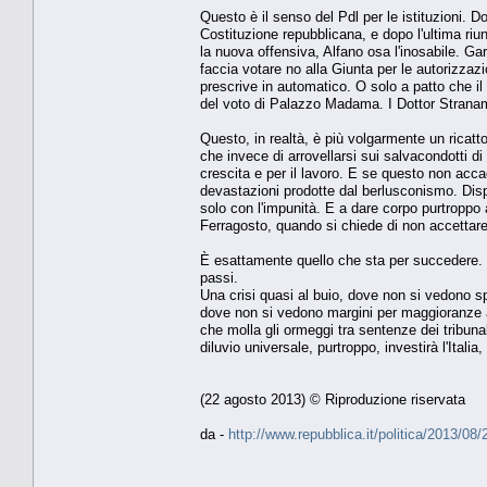
Questo è il senso del Pdl per le istituzioni. D
Costituzione repubblicana, e dopo l'ultima riu
la nuova offensiva, Alfano osa l'inosabile. Ga
faccia votare no alla Giunta per le autorizzaz
prescrive in automatico. O solo a patto che il 
del voto di Palazzo Madama. I Dottor Strana
Questo, in realtà, è più volgarmente un ricatt
che invece di arrovellarsi sui salvacondotti d
crescita e per il lavoro. E se questo non acca
devastazioni prodotte dal berlusconismo. Disp
solo con l'impunità. E a dare corpo purtroppo 
Ferragosto, quando si chiede di non accettare le
È esattamente quello che sta per succedere. Do
passi.
Una crisi quasi al buio, dove non si vedono s
dove non si vedono margini per maggioranze al
che molla gli ormeggi tra sentenze dei tribuna
diluvio universale, purtroppo, investirà l'Italia
(22 agosto 2013) © Riproduzione riservata
da -
http://www.repubblica.it/politica/2013/0