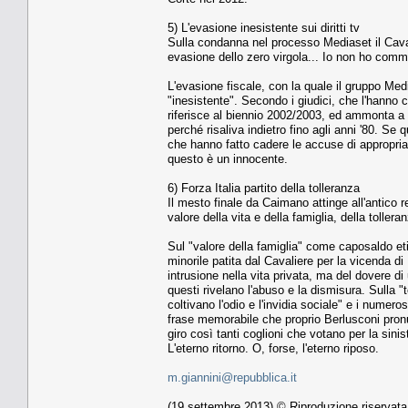
5) L'evasione inesistente sui diritti tv
Sulla condanna nel processo Mediaset il Caval
evasione dello zero virgola... Io non ho comm
L'evasione fiscale, con la quale il gruppo Med
"inesistente". Secondo i giudici, che l'hanno c
riferisce al biennio 2002/2003, ed ammonta a 7 
perché risaliva indietro fino agli anni '80. S
che hanno fatto cadere le accuse di appropriazi
questo è un innocente.
6) Forza Italia partito della tolleranza
Il mesto finale da Caimano attinge all'antico rep
valore della vita e della famiglia, della tollera
Sul "valore della famiglia" come caposaldo eti
minorile patita dal Cavaliere per la vicenda di
intrusione nella vita privata, ma del dovere 
questi rivelano l'abuso e la dismisura. Sulla "
coltivano l'odio e l'invidia sociale" e i numero
frase memorabile che proprio Berlusconi pronu
giro così tanti coglioni che votano per la sinis
L'eterno ritorno. O, forse, l'eterno riposo.
m.giannini@repubblica.it
(19 settembre 2013) © Riproduzione riservata