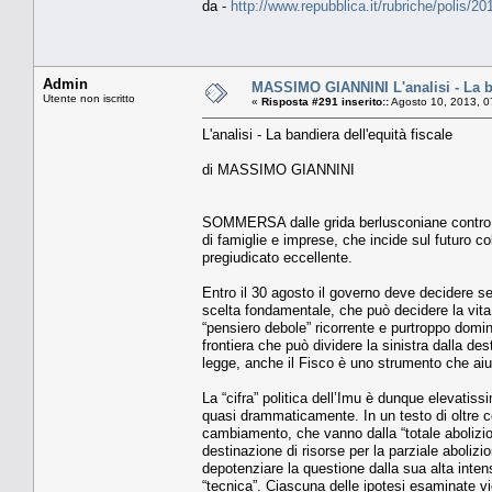
da -
http://www.repubblica.it/rubriche/polis/
Admin
MASSIMO GIANNINI L'analisi - La ba
Utente non iscritto
«
Risposta #291 inserito::
Agosto 10, 2013, 0
L'analisi - La bandiera dell'equità fiscale
di MASSIMO GIANNINI
SOMMERSA dalle grida berlusconiane contro la
di famiglie e imprese, che incide sul futuro co
pregiudicato eccellente.
Entro il 30 agosto il governo deve decidere se
scelta fondamentale, che può decidere la vita
“pensiero debole” ricorrente e purtroppo domin
frontiera che può dividere la sinistra dalla des
legge, anche il Fisco è uno strumento che aiu
La “cifra” politica dell’Imu è dunque elevatis
quasi drammaticamente. In un testo di oltre ce
cambiamento, che vanno dalla “totale abolizion
destinazione di risorse per la parziale abolizio
depotenziare la questione dalla sua alta inten
“tecnica”. Ciascuna delle ipotesi esaminate vie