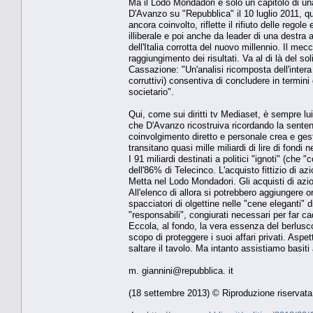
Ma il Lodo Mondadori è solo un capitolo di un
D'Avanzo su "Repubblica" il 10 luglio 2011, qu
ancora coinvolto, riflette il rifiuto delle rego
illiberale e poi anche da leader di una destra an
dell'Italia corrotta del nuovo millennio. Il me
raggiungimento dei risultati. Va al di là del s
Cassazione: "Un'analisi ricomposta dell'intera 
corruttivi) consentiva di concludere in term
societario".
Qui, come sui diritti tv Mediaset, è sempre lui
che D'Avanzo ricostruiva ricordando la sentenz
coinvolgimento diretto e personale crea e gest
transitano quasi mille miliardi di lire di fond
I 91 miliardi destinati a politici "ignoti" (ch
dell'86% di Telecinco. L'acquisto fittizio di a
Metta nel Lodo Mondadori. Gli acquisti di azio
All'elenco di allora si potrebbero aggiungere or
spacciatori di olgettine nelle "cene eleganti" 
"responsabili", congiurati necessari per far ca
Eccola, al fondo, la vera essenza del berlusc
scopo di proteggere i suoi affari privati. Aspe
saltare il tavolo. Ma intanto assistiamo basiti 
m. giannini@repubblica. it
(18 settembre 2013) © Riproduzione riservata