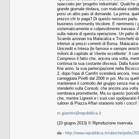
spacciato per 'progetto industriale'. Qualche 
grande giornale titolava, con malcelata soddisf
porsi un altro paio di domande. La prima: que
prezzo chi lo paga? Di questo nessuno parla. N
business community tricolore. E nemmeno i gra
sistematicamente e colpevolmente inevaso. Ale
sulla natura di questa operazione. Un patto di
Scambi azionari tra Malacalza e Tronchetti da un
inferiori ai prezzi correnti di Borsa. Malacal
Unicredit e Intesa (le famose e sempre amich
milioni di capitale al 'cliente eccellente'. Il ca
Compreso il fatto che, ancora una volta, mentre
continua la sua costante discesa. Dalla fusione
fine anno, la sua partecipazione nella Bicocca
2, dopo l'opa di Camfin scenderà ancora. Ins
carreggiata Pirelli dal 2008 in poi. Ma su que
mantenere il controllo del gruppo senza mai apr
stenderlo sulla Consob, che ancora una volta 
sembrava promettente. Ma su questo 'porcellum'
che, mentre Ligresti e i suoi cari spolpavano F
saloon di Piazza Affari staranno solo i cocci!
m.giannini@repubblica.it
(10 giugno 2013) © Riproduzione riservata
da -
http://www.repubblica.it/rubriche/polis/