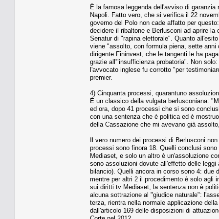
È la famosa leggenda dell'avviso di garanzia re
Napoli. Fatto vero, che si verifica il 22 novem
governo del Polo non cade affatto per questo: s
decidere il ribaltone e Berlusconi ad aprire la
Senatur di "rapina elettorale". Quanto all'esit
viene "assolto, con formula piena, sette anni
dirigente Fininvest, che le tangenti le ha pag
grazie all'"insufficienza probatoria". Non sol
l'avvocato inglese fu corrotto "per testimoniar
premier.
4) Cinquanta processi, quarantuno assoluzion
È un classico della vulgata berlusconiana: "M
ed ora, dopo 41 processi che si sono conclusi
con una sentenza che è politica ed è mostruosa
della Cassazione che mi avevano già assolto, 
Il vero numero dei processi di Berlusconi no
processi sono finora 18. Quelli conclusi sono 1
Mediaset, e solo un altro è un'assoluzione co
sono assoluzioni dovute all'effetto delle leggi
bilancio). Quelli ancora in corso sono 4: due
mentre per altri 2 il procedimento è solo agli
sui diritti tv Mediaset, la sentenza non è poli
alcuna sottrazione al "giudice naturale": l'as
terza, rientra nella normale applicazione dell
dall'articolo 169 delle disposizioni di attuazi
Corte nel 2012.