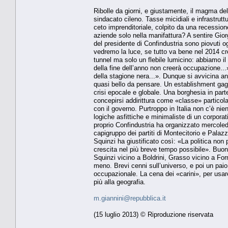
Ribolle da giorni, e giustamente, il magma del
sindacato cileno. Tasse micidiali e infrastrut
ceto imprenditoriale, colpito da una recessione
aziende solo nella manifattura? A sentire Giorg
del presidente di Confindustria sono piovuti
vedremo la luce, se tutto va bene nel 2014 cr
tunnel ma solo un flebile lumicino: abbiamo il 
della fine dell’anno non creerà occupazione...
della stagione nera...». Dunque si avvicina an
quasi bello da pensare. Un establishment gaglia
crisi epocale e globale. Una borghesia in pa
concepirsi addirittura come «classe» particolar
con il governo. Purtroppo in Italia non c’è ni
logiche asfittiche e minimaliste di un corpora
proprio Confindustria ha organizzato mercoledì
capigruppo dei partiti di Montecitorio e Palaz
Squinzi ha giustificato così: «La politica non
crescita nel più breve tempo possibile». Buon
Squinzi vicino a Boldrini, Grasso vicino a Form
meno. Brevi cenni sull’universo, e poi un paio 
occupazionale. La cena dei «carini», per usare
più alla geografia.
m.giannini@repubblica.it
(15 luglio 2013) © Riproduzione riservata