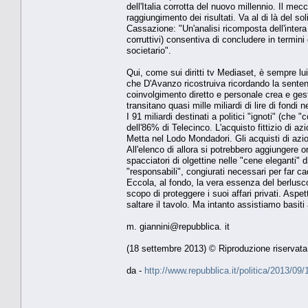
dell'Italia corrotta del nuovo millennio. Il me
raggiungimento dei risultati. Va al di là del s
Cassazione: "Un'analisi ricomposta dell'intera 
corruttivi) consentiva di concludere in term
societario".
Qui, come sui diritti tv Mediaset, è sempre lui
che D'Avanzo ricostruiva ricordando la sentenz
coinvolgimento diretto e personale crea e gest
transitano quasi mille miliardi di lire di fond
I 91 miliardi destinati a politici "ignoti" (ch
dell'86% di Telecinco. L'acquisto fittizio di a
Metta nel Lodo Mondadori. Gli acquisti di azio
All'elenco di allora si potrebbero aggiungere or
spacciatori di olgettine nelle "cene eleganti" 
"responsabili", congiurati necessari per far ca
Eccola, al fondo, la vera essenza del berlusc
scopo di proteggere i suoi affari privati. Aspe
saltare il tavolo. Ma intanto assistiamo basiti 
m. giannini@repubblica. it
(18 settembre 2013) © Riproduzione riservata
da -
http://www.repubblica.it/politica/2013