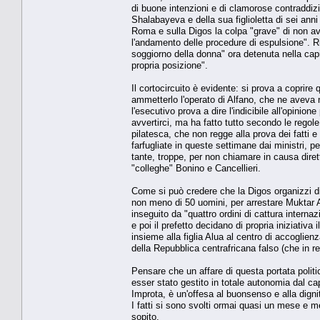
di buone intenzioni e di clamorose contraddiz
Shalabayeva e della sua figlioletta di sei ann
Roma e sulla Digos la colpa "grave" di non ave
l'andamento delle procedure di espulsione". Ri
soggiorno della donna" ora detenuta nella capit
propria posizione".
Il cortocircuito è evidente: si prova a coprir
ammetterlo l'operato di Alfano, che ne aveva n
l'esecutivo prova a dire l'indicibile all'opini
avvertirci, ma ha fatto tutto secondo le regol
pilatesca, che non regge alla prova dei fatti e 
farfugliate in queste settimane dai ministri, 
tante, troppe, per non chiamare in causa diret
"colleghe" Bonino e Cancellieri.
Come si può credere che la Digos organizzi di 
non meno di 50 uomini, per arrestare Muktar 
inseguito da "quattro ordini di cattura intern
e poi il prefetto decidano di propria iniziativa
insieme alla figlia Alua al centro di accoglien
della Repubblica centrafricana falso (che in re
Pensare che un affare di questa portata polit
esser stato gestito in totale autonomia dal ca
Improta, è un'offesa al buonsenso e alla digni
I fatti si sono svolti ormai quasi un mese e m
sopito.