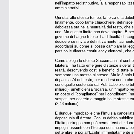
nell’impatto redistributivo, alla responsabilizz
amministrativi.
Qui sta, allo stesso tempo, la forza e la deb
finalmente, dopo tante chiacchiere, definisce 
debolezza sta nella neutralità del testo, che 
una. Ma questo limite non deve stupire. È per c
governo di Larghe Intese. La difficoltà di scegl
decidere se rinviare definitivamente l’aumento 
accordarsi su come si possa cambiare la legge e
persino le diverse costituency elettorali, che
Come spiega lo stesso Saccomanni, il confronto 
bilaterali, ha fatto emergere distanze siderali 
realtà, descrivendo costi e benefici di tutte le
sembrare una mossa pilatesca. Ma lo è solo in 
di pagina 74 del testo, per rendersi conto che
sono quelle sostenute dal Pdl. L’abolizione tota
miliardi), un’efficienza “scarsa, un “impatto re
un costo di “compliance” per i contribuenti “nu
sospesi per decreto a maggio ha le stesse cara
(2,43 miliardi).
È dunque improbabile che l’Imu sia cancellata
doposcuola di Arcore. Con un debito pubblico 
l’Italia purtroppo non può permettersi di ridur
impegni assunti con l’Europa continuano a pes
settembre, e poi all’Ecofin immediatamente s