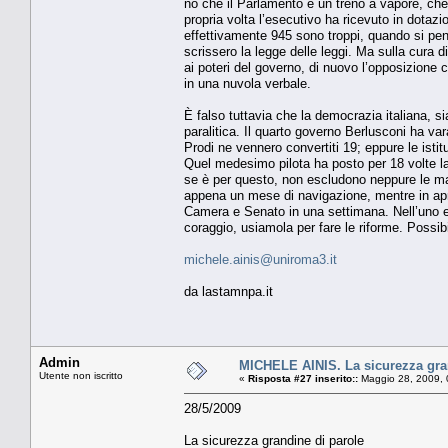
no che il Parlamento è un treno a vapore, che
propria volta l’esecutivo ha ricevuto in dotazi
effettivamente 945 sono troppi, quando si pen
scrissero la legge delle leggi. Ma sulla cura d
ai poteri del governo, di nuovo l’opposizione
in una nuvola verbale.
È falso tuttavia che la democrazia italiana, s
paralitica. Il quarto governo Berlusconi ha var
Prodi ne vennero convertiti 19; eppure le istit
Quel medesimo pilota ha posto per 18 volte la
se è per questo, non escludono neppure le mani
appena un mese di navigazione, mentre in april
Camera e Senato in una settimana. Nell’uno e n
coraggio, usiamola per fare le riforme. Possi
michele.ainis@uniroma3.it
da lastamnpa.it
Admin
MICHELE AINIS. La sicurezza gra
Utente non iscritto
«
Risposta #27 inserito::
Maggio 28, 2009, 
28/5/2009
La sicurezza grandine di parole