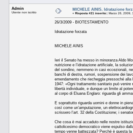
Admin
MICHELE AINIS. Idratazione forz
Utente non iscritto
«
Risposta #21 inserito::
Marzo 26, 2009, 
26/3/2009 - BIOTESTAMENTO
Idratazione forzata
MICHELE AINIS
Ieri il Senato ha messo in minoranza Aldo Mor
nutrizione e l’idratazione artificiale, la sol
del sondino, nemmeno in casi eccezionali, nem
banchi di destra, rumori, sospensione dei lavor
emendamento che riecheggia pressoché alla le
1947: «Ogni trattamento sanitario può venire 
libertà individuale, e dunque un limite al pot
al corpo di Eluana Englaro: riguarda gli ammal
E soprattutto riguarda uomini e donne in piena 
così come un’amputazione, un elettrocardiogra
scrissero l’art. 32 della Costituzione; i senato
Che cosa è mai accaduto nelle nostre istituzion
cattolicesimo democratico viene espulso dalla
tempo venne battezzata? Perché è questa la pr