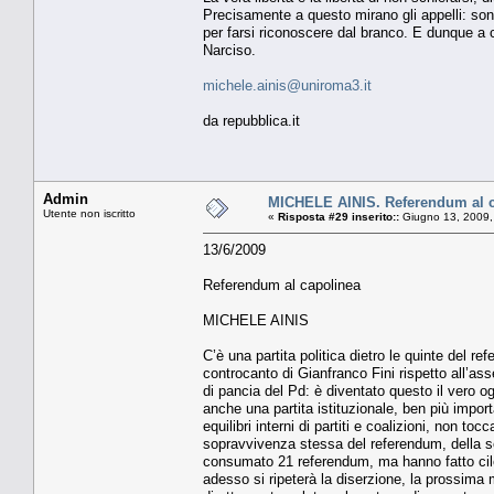
Precisamente a questo mirano gli appelli: sono
per farsi riconoscere dal branco. E dunque a c
Narciso.
michele.ainis@uniroma3.it
da repubblica.it
Admin
MICHELE AINIS. Referendum al 
Utente non iscritto
«
Risposta #29 inserito::
Giugno 13, 2009,
13/6/2009
Referendum al capolinea
MICHELE AINIS
C’è una partita politica dietro le quinte del r
controcanto di Gianfranco Fini rispetto all’as
di pancia del Pd: è diventato questo il vero og
anche una partita istituzionale, ben più impor
equilibri interni di partiti e coalizioni, non t
sopravvivenza stessa del referendum, della se
consumato 21 referendum, ma hanno fatto cilec
adesso si ripeterà la diserzione, la prossima