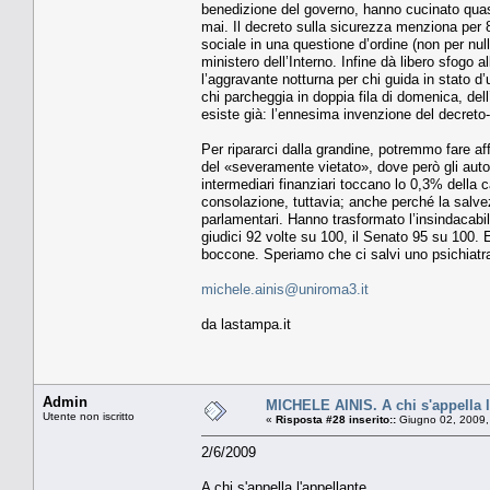
benedizione del governo, hanno cucinato quasi 
mai. Il decreto sulla sicurezza menziona per 8
sociale in una questione d’ordine (non per null
ministero dell’Interno. Infine dà libero sfogo a
l’aggravante notturna per chi guida in stato d
chi parcheggia in doppia fila di domenica, del
esiste già: l’ennesima invenzione del decreto
Per ripararci dalla grandine, potremmo fare af
del «severamente vietato», dove però gli autom
intermediari finanziari toccano lo 0,3% della c
consolazione, tuttavia; anche perché la salve
parlamentari. Hanno trasformato l’insindacabili
giudici 92 volte su 100, il Senato 95 su 100. 
boccone. Speriamo che ci salvi uno psichiatr
michele.ainis@uniroma3.it
da lastampa.it
Admin
MICHELE AINIS. A chi s'appella l
Utente non iscritto
«
Risposta #28 inserito::
Giugno 02, 2009,
2/6/2009
A chi s'appella l'appellante