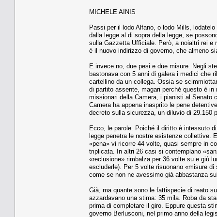
MICHELE AINIS
Passi per il lodo Alfano, o lodo Mills, lodatel
dalla legge al di sopra della legge, se posson
sulla Gazzetta Ufficiale. Però, a noialtri rei 
è il nuovo indirizzo di governo, che almeno sia
E invece no, due pesi e due misure. Negli stess
bastonava con 5 anni di galera i medici che ril
cartellino da un collega. Ossia se scimmiotta
di partito assente, magari perché questo è in 
missionari della Camera, i pianisti al Senato 
Camera ha appena inasprito le pene detentive (
decreto sulla sicurezza, un diluvio di 29.150 p
Ecco, le parole. Poiché il diritto è intessuto d
legge penetra le nostre esistenze collettive. 
«pena» vi ricorre 44 volte, quasi sempre in c
triplicata. In altri 26 casi si contemplano «sa
«reclusione» rimbalza per 36 volte su e giù lu
escluderle). Per 5 volte risuonano «misure di s
come se non ne avessimo già abbastanza su
Già, ma quante sono le fattispecie di reato sul
azzardavano una stima: 35 mila. Roba da stacan
prima di completare il giro. Eppure questa stim
governo Berlusconi, nel primo anno della legisl