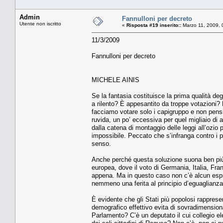
Admin
Fannulloni per decreto
Utente non iscritto
«
Risposta #19 inserito::
Marzo 11, 2009, 
11/3/2009
Fannulloni per decreto
MICHELE AINIS
Se la fantasia costituisce la prima qualità deg
a rilento? È appesantito da troppe votazioni? 
facciamo votare solo i capigruppo e non pens
ruvida, un po’ eccessiva per quel migliaio di
dalla catena di montaggio delle leggi all’ozio 
impossibile. Peccato che s’infranga contro i 
senso.
Anche perché questa soluzione suona ben più d
europea, dove il voto di Germania, Italia, Fr
appena. Ma in questo caso non c’è alcun espropr
nemmeno una ferita al principio d’eguaglianza, 
È evidente che gli Stati più popolosi rapprese
demografico effettivo evita di sovradimensionar
Parlamento? C’è un deputato il cui collegio ele