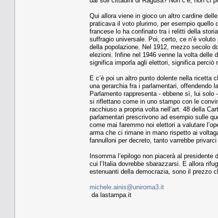
dai soli cittadini di Ragusa? Non c’è, non ci pu
Qui allora viene in gioco un altro cardine dell
praticava il voto plurimo, per esempio quello 
francese lo ha confinato tra i relitti della stor
suffragio universale. Poi, certo, ce n’è voluto 
della popolazione. Nel 1912, mezzo secolo dopo l
elezioni. Infine nel 1946 venne la volta delle 
significa imporla agli elettori, significa perciò 
E c’è poi un altro punto dolente nella ricetta
una gerarchia fra i parlamentari, offendendo 
Parlamento rappresenta - ebbene sì, lui solo
si riflettano come in uno stampo con le convin
racchiuso a propria volta nell’art. 48 della C
parlamentari prescrivono ad esempio sulle ques
come mai faremmo noi elettori a valutare l’op
arma che ci rimane in mano rispetto ai voltagab
fannulloni per decreto, tanto varrebbe privarci d
Insomma l’epilogo non piacerà al presidente d
cui l’Italia dovrebbe sbarazzarsi. E allora rif
estenuanti della democrazia, sono il prezzo c
michele.ainis@uniroma3.it
da lastampa.it