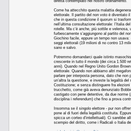
diretta contemplato nel nostro ordinamento.
Come ha attecchito questa malattia degenerativ
elettorale. Il partito del non voto è diventato i
che in questa condizione il quorum si trasform
nell’ultima consultazione elettorale: l’Italia 
rotelle. Ma c’è anche, più sottile e velenosa,
furbescamente s’aggiungono al partito del non 
Giochino facile, eppure un tempo non usava: ne
seggi elettorali (19 milioni di no contro 13 mil
sano e salvo.
Potremmo domandarci quale istinto masochista
crescente in tutto il mondo (dei circa 1.500 ref
anni). Quando nel Regno Unito Gordon Brown st
elettorale. Quando non abbiamo altri megafoni 
parlare per interposta persona, dato che non 
un’altra la questione, e investe la legalità de
Costituzione; e senza distinguere fra elezioni
trucchetto, come già aveva denunziato Bobbio,
castigato con pene detentive, da due norme (art
disciplina i referendum) che fino a prova cont
Insomma se il singolo elettore - pur non offre
pone al di fuori della legalità costituita. Epp
spicca un corteo d’intellettuali). Ci sarebbe a
scempio del diritto, come i Radicali o Italia de