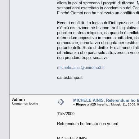
allora in poi si sprecano i progetti di riforma
sessant’anni esercitato in condominio dal Cap
Finché Ciampi non ha sollevato un conflitto di
Ecco, i conflitti. La logica dell’integrazione - 
c’è più distinzione né frizione tra il legislativ
pubblica e sfera religiosa, da quando è croll
referendum oppositivo in mano ai cittadini, da
democrazie, sono la via obbligata per restituirv
portante dello Stato di diritto. E d’altronde l’
cittadinanza che parla solo attraverso la voc
non prendere troppi sedativi.
michele.ainis@uniroma3.it
da lastampa.it
Admin
MICHELE AINIS. Referendum ho fi
Utente non iscritto
«
Risposta #25 inserito::
Maggio 11, 2009, 0
11/5/2009
Referendum ho firmato non voterò
MICHELE AINIS