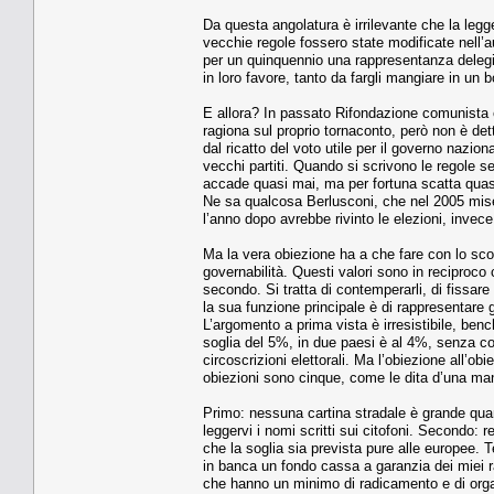
Da questa angolatura è irrilevante che la legg
vecchie regole fossero state modificate nell’a
per un quinquennio una rappresentanza delegi
in loro favore, tanto da fargli mangiare in un bo
E allora? In passato Rifondazione comunista era
ragiona sul proprio tornaconto, però non è det
dal ricatto del voto utile per il governo naziona
vecchi partiti. Quando si scrivono le regole s
accade quasi mai, ma per fortuna scatta quasi
Ne sa qualcosa Berlusconi, che nel 2005 mise 
l’anno dopo avrebbe rivinto le elezioni, invece
Ma la vera obiezione ha a che fare con lo scop
governabilità. Questi valori sono in reciproco c
secondo. Si tratta di contemperarli, di fissar
la sua funzione principale è di rappresentare gl
L’argomento a prima vista è irresistibile, benc
soglia del 5%, in due paesi è al 4%, senza con
circoscrizioni elettorali. Ma l’obiezione all’ob
obiezioni sono cinque, come le dita d’una ma
Primo: nessuna cartina stradale è grande quan
leggervi i nomi scritti sui citofoni. Secondo: 
che la soglia sia prevista pure alle europee. 
in banca un fondo cassa a garanzia dei miei rap
che hanno un minimo di radicamento e di organ