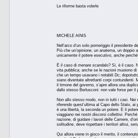
Le riforme basta volerle
MICHELE AINIS
Nell’arco d’un solo pomeriggio il presidente de
Più che un’opinione, un anatema, un doppio af
unicamente il potere esecutivo, anche perché 
È il caso di menare scandalo? Sì, è il caso. N
vita pubblica; anche se le nazioni muoiono di
che un tempo usavano i notabili Dc; dopotutto
siano diventate altrettanti corpi contundenti. 
il timone del governo, s’apre allora una dupli
dallo stesso Berlusconi: non vale forse per il p
Non allo stesso modo, non in tutti i casi. Nei 
riferendo quest’ultima al Capo dello Stato, ai
è una libertà, la seconda un potere. E il potere
viaggiano nei nostri discorsi collettivi. Perch
nazione, di guidare i lavori delle Camere, d’or
solitudine, deve rispettare i territori altrui,
Qui allora viene in gioco il merito, il contenu