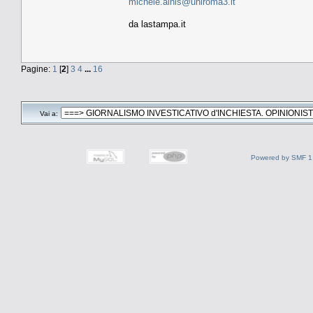
michele.ainis@uniroma3.it
da lastampa.it
Pagine:
1
[
2
]
3
4
...
16
Vai a:
Powered by SMF 1