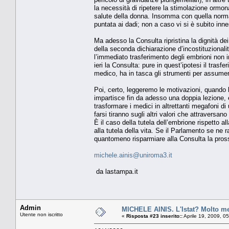
la necessità di ripetere la stimolazione ormona
salute della donna. Insomma con quella norma
puntata ai dadi; non a caso vi si è subito inn
Ma adesso la Consulta ripristina la dignità de
della seconda dichiarazione d’incostituzional
l’immediato trasferimento degli embrioni non 
ieri la Consulta: pure in quest’ipotesi il trasf
medico, ha in tasca gli strumenti per assumer
Poi, certo, leggeremo le motivazioni, quando l
impartisce fin da adesso una doppia lezione, e
trasformare i medici in altrettanti megafoni d
farsi tiranno sugli altri valori che attraversan
È il caso della tutela dell’embrione rispetto al
alla tutela della vita. Se il Parlamento se ne 
quantomeno risparmiare alla Consulta la pros
michele.ainis@uniroma3.it
da lastampa.it
Admin
MICHELE AINIS. L'Istat? Molto me
Utente non iscritto
«
Risposta #23 inserito::
Aprile 19, 2009, 0