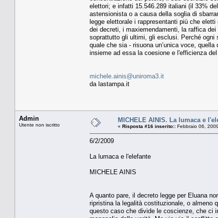
elettori; e infatti 15.546.289 italiani (il 33%
astensionista o a causa della soglia di sbarram
legge elettorale i rappresentanti più che elet
dei decreti, i maxiemendamenti, la raffica dei 
soprattutto gli ultimi, gli esclusi. Perché ogn
quale che sia - risuona un’unica voce, quella
insieme ad essa la coesione e l'efficienza de
michele.ainis@uniroma3.it
da lastampa.it
Admin
MICHELE AINIS. La lumaca e l'el
Utente non iscritto
«
Risposta #16 inserito::
Febbraio 06, 2009
6/2/2009
La lumaca e l'elefante
MICHELE AINIS
A quanto pare, il decreto legge per Eluana non
ripristina la legalità costituzionale, o almeno
questo caso che divide le coscienze, che ci in