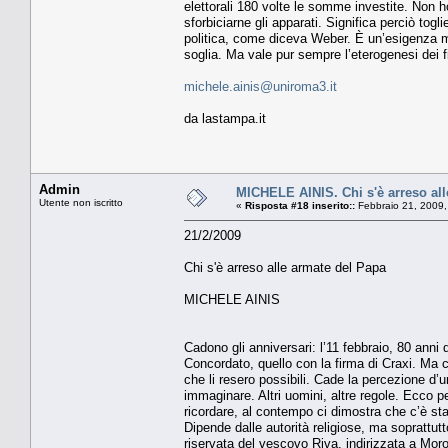
elettorali 180 volte le somme investite. Non ho 
sforbiciarne gli apparati. Significa perciò togl
politica, come diceva Weber. È un’esigenza mo
soglia. Ma vale pur sempre l’eterogenesi dei fi
michele.ainis@uniroma3.it
da lastampa.it
Admin
MICHELE AINIS. Chi s'è arreso all
Utente non iscritto
«
Risposta #18 inserito::
Febbraio 21, 2009,
21/2/2009
Chi s'è arreso alle armate del Papa
MICHELE AINIS
Cadono gli anniversari: l’11 febbraio, 80 anni
Concordato, quello con la firma di Craxi. Ma c
che li resero possibili. Cade la percezione d
immaginare. Altri uomini, altre regole. Ecco p
ricordare, al contempo ci dimostra che c’è sta
Dipende dalle autorità religiose, ma soprattut
riservata del vescovo Riva, indirizzata a Mor