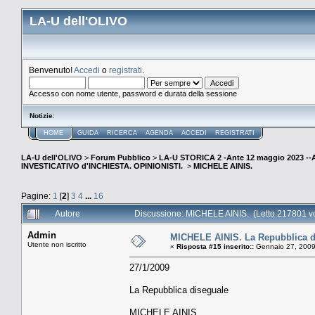
LA-U dell'OLIVO
Benvenuto!
Accedi
o
registrati
.
Accesso con nome utente, password e durata della sessione
Notizie
:
HOME
GUIDA
RICERCA
AGENDA
ACCEDI
REGISTRATI
LA-U dell'OLIVO
>
Forum Pubblico
>
LA-U STORICA 2 -Ante 12 maggio 2023 
INVESTICATIVO d'INCHIESTA. OPINIONISTI.
>
MICHELE AINIS.
Pagine:
1
[
2
]
3
4
...
16
Autore
Discussione: MICHELE AINIS. (Letto 217801 vo
Admin
MICHELE AINIS. La Repubblica d
Utente non iscritto
«
Risposta #15 inserito::
Gennaio 27, 2009
27/1/2009
La Repubblica diseguale
MICHELE AINIS