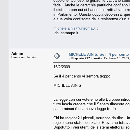
cupolone. Curioso: le gerarchie vaticane son
fedeli. Anche le gerarchie partitiche gonfiano i
il sistema con cui ci hanno costretti al voto ne
in Parlamento. Questa doppia debolezza, que
a sua volta confiscata dalla resistenza d’un sin
michele.ainis@uniroma3.it
da lastampa.it
Admin
MICHELE AINIS. Se il 4 per cento
Utente non iscritto
«
Risposta #17 inserito::
Febbraio 16, 2009,
16/2/2009
Se il 4 per cento vi sembra troppo
MICHELE AINIS
La legge con cui voteremo alle Europee intro
tutto lascia credere che il Senato rilascerà co
partiti minori è una nuova legge truffa.
Chi ha ragione? I piccoli, verrebbe da dire. Un
regole sono state licenziate. Proviamo tuttavia
Dopotutto i veri utenti dei sistemi elettorali so