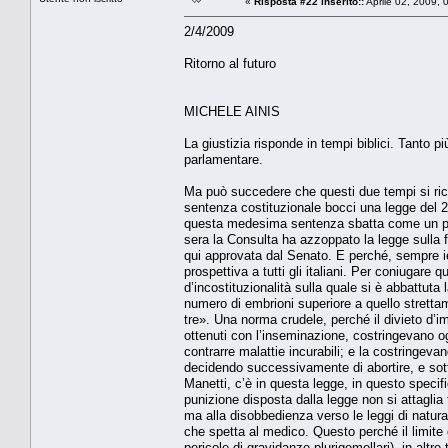
«
Risposta #22 inserito::
Aprile 02, 2009, 
2/4/2009
Ritorno al futuro
MICHELE AINIS
La giustizia risponde in tempi biblici. Tanto pi
parlamentare.
Ma può succedere che questi due tempi si ri
sentenza costituzionale bocci una legge del 2
questa medesima sentenza sbatta come un pugn
sera la Consulta ha azzoppato la legge sulla 
qui approvata dal Senato. E perché, sempre ier
prospettiva a tutti gli italiani. Per coniugare
d’incostituzionalità sulla quale si è abbattut
numero di embrioni superiore a quello stret
tre». Una norma crudele, perché il divieto d’impi
ottenuti con l’inseminazione, costringevano o
contrarre malattie incurabili; e la costringev
decidendo successivamente di abortire, e so
Manetti, c’è in questa legge, in questo specif
punizione disposta dalla legge non si attaglia t
ma alla disobbedienza verso le leggi di natura
che spetta al medico. Questo perché il limite 
pericolo di gravidanze plurigemellari), in altr