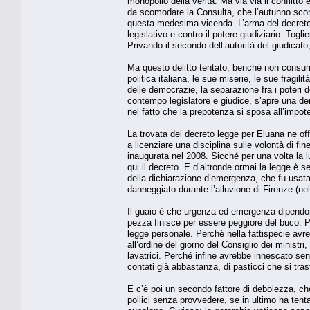
monopolio della verità. Ma via via il conflitto e
da scomodare la Consulta, che l’autunno scors
questa medesima vicenda. L’arma del decreto a
legislativo e contro il potere giudiziario. Togl
Privando il secondo dell’autorità del giudicat
Ma questo delitto tentato, benché non consuma
politica italiana, le sue miserie, le sue fragili
delle democrazie, la separazione fra i poteri d
contempo legislatore e giudice, s’apre una deriv
nel fatto che la prepotenza si sposa all’impo
La trovata del decreto legge per Eluana ne o
a licenziare una disciplina sulle volontà di fin
inaugurata nel 2008. Sicché per una volta la l
qui il decreto. E d’altronde ormai la legge è 
della dichiarazione d’emergenza, che fu usata
danneggiato durante l’alluvione di Firenze (ne
Il guaio è che urgenza ed emergenza dipendono
pezza finisce per essere peggiore del buco. 
legge personale. Perché nella fattispecie av
all’ordine del giorno del Consiglio dei ministr
lavatrici. Perché infine avrebbe innescato se
contati già abbastanza, di pasticci che si tras
E c’è poi un secondo fattore di debolezza, che c
pollici senza provvedere, se in ultimo ha tent