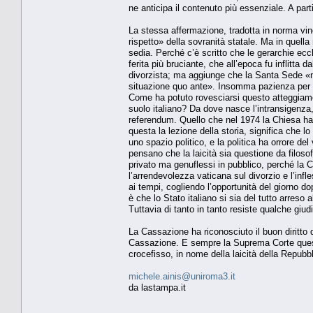
ne anticipa il contenuto più essenziale. A part
La stessa affermazione, tradotta in norma vi
rispetto» della sovranità statale. Ma in quell
sedia. Perché c’è scritto che le gerarchie ecc
ferita più bruciante, che all’epoca fu inflitta 
divorzista; ma aggiunge che la Santa Sede «non
situazione quo ante». Insomma pazienza per la 
Come ha potuto rovesciarsi questo atteggiamen
suolo italiano? Da dove nasce l’intransigenza
referendum. Quello che nel 1974 la Chiesa ha 
questa la lezione della storia, significa che l
uno spazio politico, e la politica ha orrore del
pensano che la laicità sia questione da filosofi, 
privato ma genuflessi in pubblico, perché la C
l’arrendevolezza vaticana sul divorzio e l’infl
ai tempi, cogliendo l’opportunità del giorno do
è che lo Stato italiano si sia del tutto arreso
Tuttavia di tanto in tanto resiste qualche giud
La Cassazione ha riconosciuto il buon diritto 
Cassazione. E sempre la Suprema Corte questa 
crocefisso, in nome della laicità della Repubbl
michele.ainis@uniroma3.it
da lastampa.it