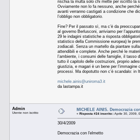
rischia la multa solo chi mette per iscritto la 
Ovviamente non lo fa nessuno, anche perché s
avanti verranno castigati a condizione che dic
l’obbligo non obbligatorio.
Fine? Per il passato sì, ma c’è da preoccuparsi
al governo Berlusconi, arriviamo per l’appunto
29 le indagini statistiche a risposta obbligatori
statistico della Commissione europea) le pre
zodiacali. Senza un martello da piantare sulla t
attendibili e complete. Anche perché le materie
l’ambiente, i consumi delle famiglie, il tasso d
tutto il capitolo delle costruzioni, proprio ad
giustizia, e magari è un bene per l’immagine c
processi. Ma dopotutto non c’è scandalo: in Ita
michele.ainis@uniroma3.it
da lastampa.it
Admin
MICHELE AINIS. Democrazia con 
Utente non iscritto
«
Risposta #24 inserito::
Aprile 30, 2009, 
30/4/2009
Democrazia con l'elmetto