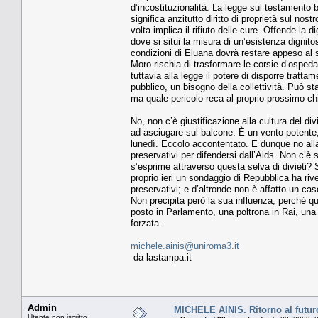
d’incostituzionalità. La legge sul testamento bio
significa anzitutto diritto di proprietà sul nost
volta implica il rifiuto delle cure. Offende la
dove si situi la misura di un’esistenza dignit
condizioni di Eluana dovrà restare appeso al suo
Moro rischia di trasformare le corsie d’ospedale
tuttavia alla legge il potere di disporre tratta
pubblico, un bisogno della collettività. Può sta
ma quale pericolo reca al proprio prossimo chi 
No, non c’è giustificazione alla cultura del d
ad asciugare sul balcone. È un vento potente,
lunedì. Eccolo accontentato. E dunque no alla r
preservativi per difendersi dall’Aids. Non c’
s’esprime attraverso questa selva di diviet
proprio ieri un sondaggio di Repubblica ha riv
preservativi; e d’altronde non è affatto un cas
Non precipita però la sua influenza, perché qu
posto in Parlamento, una poltrona in Rai, una 
forzata.
michele.ainis@uniroma3.it
da lastampa.it
Admin
MICHELE AINIS. Ritorno al futur
Utente non iscritto