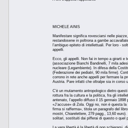
MICHELE AINIS
Manifestare significa rovesciarsi nelle piazze
restandosene in poltrona a gambe accavallat
l’ambiguo epiteto di intellettuali. Per loro - so
appelli.
Ecco, gli appelli. Non fai in tempo a girarti e
(associazione Bianchi Bandinelli, 7 mila adesioni
nucleare (Legambiente). In difesa della Costit
(Federazione dei pediatri, 90 mila firme). Con
corrono in rete anche appelli per fermare la p
Austria. Pare infatti che oltralpe sia in cors
C’è un mutamento antropologico dietro questi f
rottura fra la cultura e la politica, fra gli inte
antenato, l’appello diffuso il 15 gennaio 1898
«J’accuse» di Zola. Oggi no, non è questa la r
firma si rafferma», titola un paragrafo del lib
mostri, Chiarelettere, 279 pagg., 13,60 euro).
solitari, sostituiti dai pifferai di questo o quel p
La vera libertà è la libertà di non schierarsi