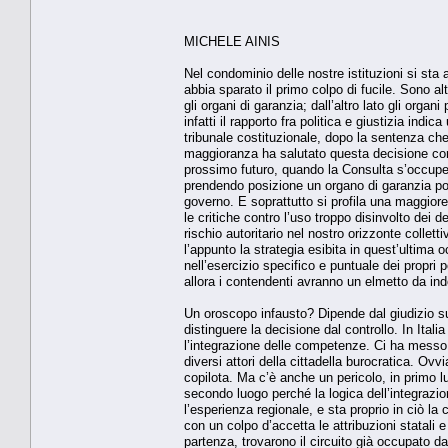
MICHELE AINIS
Nel condominio delle nostre istituzioni si sta
abbia sparato il primo colpo di fucile. Sono al
gli organi di garanzia; dall’altro lato gli organ
infatti il rapporto fra politica e giustizia indic
tribunale costituzionale, dopo la sentenza che
maggioranza ha salutato questa decisione com
prossimo futuro, quando la Consulta s’occuper
prendendo posizione un organo di garanzia poli
governo. E soprattutto si profila una maggiore
le critiche contro l’uso troppo disinvolto dei de
rischio autoritario nel nostro orizzonte colle
l’appunto la strategia esibita in quest’ultima
nell’esercizio specifico e puntuale dei propri 
allora i contendenti avranno un elmetto da in
Un oroscopo infausto? Dipende dal giudizio sul
distinguere la decisione dal controllo. In Ital
l’integrazione delle competenze. Ci ha messo d
diversi attori della cittadella burocratica. Ov
copilota. Ma c’è anche un pericolo, in primo l
secondo luogo perché la logica dell’integrazio
l’esperienza regionale, e sta proprio in ciò l
con un colpo d’accetta le attribuzioni statali 
partenza, trovarono il circuito già occupato da