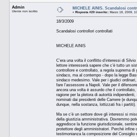
Admin
MICHELE AINIS. Scandalosi control
Utente non iscritto
«
Risposta #20 inserito::
Marzo 18, 2009, 1
18/3/2009
Scandalosi controllori controllati
MICHELE AINIS
C’era una volta il conflitto d’interessi di Sil
lettore interesserà sapere che c’è tutto un sist
controllore e controllato, a regola suprema di g
sindaco, ma al contempo - dopo la legge Bassa
sindaco medesimo. Vale per i giudici ordinar
fare l’assessore a Napoli. Vale per il difensor
ancora una volta è assurdo che il controllato, 
ragione per la pletora di autorità indipenden
nominati dai presidenti delle Camere (e dunqu
dunque, nella sostanza, lottizzati fra i partiti).
Ma se c’è un settore dove gli interessi si mis
della giustizia amministrativa. Dovremmo pot
aggredisce la funzione giurisdizionale, sentin
protettore degli amministratori. Perché infine 
testimonianza la composizione del Consiglio d