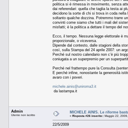
politica si è rimessa in movimento, senza att
dai referendari: quella che taglia la testa ai pl
decidono la sorte di chi si trova in coda nell
soltanto qualche dozzina. Potremmo trarre una
convinti come siamo che tutti i mali del sistem
misfatti; è la politica a dettare il tempo del 
Ecco, il tempo. Nessuna legge elettorale è mai
proporzionale, o viceversa.
Dipende dal contesto, dalle stagioni della stor
così, sulla Stampa del 24 aprile 2007: un arg
Perché sul nostro calendario non c’è più trop
coniugata a un superpremio per un superpartito, 
Perché nel frattempo pure la Consulta (senten
E perché infine, nonostante la generosità isti
avaro con i poveri.
michele.ainis@uniroma3.it
da lastampa.it
Admin
MICHELE AINIS. Le riforme basta
Utente non iscritto
«
Risposta #26 inserito::
Maggio 22, 2009,
22/5/2009