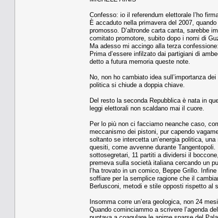
Confesso: io il referendum elettorale l’ho firm
È accaduto nella primavera del 2007, quando al
promosso. D’altronde carta canta, sarebbe imp
comitato promotore, subito dopo i nomi di Guzz
Ma adesso mi accingo alla terza confessione:
Prima d’essere infilzato dai partigiani di ambe
detto a futura memoria queste note.
No, non ho cambiato idea sull’importanza dei r
politica si chiude a doppia chiave.
Del resto la seconda Repubblica è nata in que
leggi elettorali non scaldano mai il cuore.
Per lo più non ci facciamo neanche caso, com
meccanismo dei pistoni, pur capendo vagament
soltanto se intercetta un’energia politica, u
quesiti, come avvenne durante Tangentopoli. N
sottosegretari, 11 partiti a dividersi il bocco
premeva sulla società italiana cercando un pun
l’ha trovato in un comico, Beppe Grillo. Infi
soffiare per la semplice ragione che il cambiam
Berlusconi, metodi e stile opposti rispetto al
Insomma corre un’era geologica, non 24 mesi 
Quando cominciammo a scrivere l’agenda del co
puntava a coagulare le anime sparse del Palaz