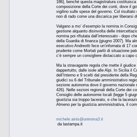
186), benché questa magistratura costituisca i
composizione della Corte dei conti, dove il gov
vigilino sulle spese del governo. Col risultat
non di rado come una discarica per liberarsi d
Valgano a mo’ d’esempio la nomina in Consiglio
gestione alquanto disinvolta delle intercettaz
nomina poi rifiutata dall’interessato - dopo 
della Guardia di finanza (giugno 2007). Ma a
esecutivo Andreotti fece un’infornata di 17 cons
prudente come Mortati parlò di situazione patol
c’è sempre un consigliere distaccato a capo di
Ma la stravagante regola che mette il giudice
dappertutto, dalle isole alle Alpi. In Sicilia i
dell’Interno e 9 scelti dal presidente della Re
giudici su 6 del Tribunale amministrativo reg
sezione autonoma dove il governo nazionale nomi
426). Nelle sezioni regionali della Corte dei c
Consiglio delle autonomie locali (legge 5 giug
giustizia sia troppo lacerato, e che la laceraz
Almeno per la giustizia amministrativa, il co
michele.ainis@uniroma3.it
da lastampa.it