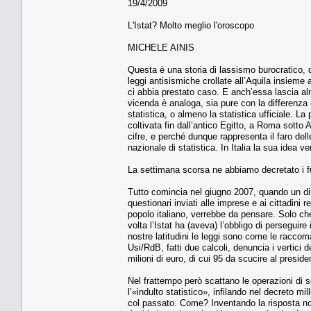
19/4/2009
L'Istat? Molto meglio l'oroscopo
MICHELE AINIS
Questa è una storia di lassismo burocratico, di
leggi antisismiche crollate all’Aquila insieme 
ci abbia prestato caso. E anch’essa lascia al
vicenda è analoga, sia pure con la differenza c
statistica, o almeno la statistica ufficiale. La
coltivata fin dall’antico Egitto, a Roma sotto
cifre, e perché dunque rappresenta il faro dell
nazionale di statistica. In Italia la sua idea 
La settimana scorsa ne abbiamo decretato i f
Tutto comincia nel giugno 2007, quando un di
questionari inviati alle imprese e ai cittadin
popolo italiano, verrebbe da pensare. Solo che i
volta l’Istat ha (aveva) l’obbligo di persegui
nostre latitudini le leggi sono come le racco
Usi/RdB, fatti due calcoli, denuncia i vertici d
milioni di euro, di cui 95 da scucire al preside
Nel frattempo però scattano le operazioni di s
l’«indulto statistico», infilando nel decreto m
col passato. Come? Inventando la risposta non