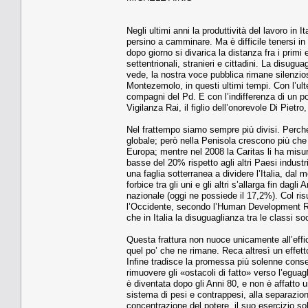
Negli ultimi anni la produttività del lavoro in
persino a camminare. Ma è difficile tenersi i
dopo giorno si divarica la distanza fra i primi e
settentrionali, stranieri e cittadini. La disug
vede, la nostra voce pubblica rimane silenzios
Montezemolo, in questi ultimi tempi. Con l’ult
compagni del Pd. E con l’indifferenza di un po’ 
Vigilanza Rai, il figlio dell’onorevole Di Pietr
Nel frattempo siamo sempre più divisi. Perch
globale; però nella Penisola crescono più che 
Europa; mentre nel 2008 la Caritas li ha misura
basse del 20% rispetto agli altri Paesi indust
una faglia sotterranea a dividere l’Italia, dal
forbice tra gli uni e gli altri s’allarga fin da
nazionale (oggi ne possiede il 17,2%). Col ris
l’Occidente, secondo l’Human Development Rep
che in Italia la disuguaglianza tra le classi 
Questa frattura non nuoce unicamente all’effic
quel po’ che ne rimane. Reca altresì un effetto
Infine tradisce la promessa più solenne conse
rimuovere gli «ostacoli di fatto» verso l’egua
è diventata dopo gli Anni 80, e non è affatto 
sistema di pesi e contrappesi, alla separazione
concentrazione del potere, il suo esercizio so