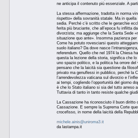
ne anticipa il contenuto più essenziale. A part
La stessa affermazione, tradotta in norma vi
rispetto» della sovranità statale. Ma in quell
sedia. Perché c’è scritto che le gerarchie ecc
ferita più bruciante, che all’epoca fu inflitta 
divorzista; ma aggiunge che la Santa Sede «non
situazione quo ante». Insomma pazienza per la 
Come ha potuto rovesciarsi questo atteggiamen
suolo italiano? Da dove nasce l’intransigenza
referendum. Quello che nel 1974 la Chiesa ha 
questa la lezione della storia, significa che l
uno spazio politico, e la politica ha orrore del
pensano che la laicità sia questione da filosofi, 
privato ma genuflessi in pubblico, perché la C
l’arrendevolezza vaticana sul divorzio e l’infl
ai tempi, cogliendo l’opportunità del giorno do
è che lo Stato italiano si sia del tutto arreso
Tuttavia di tanto in tanto resiste qualche giud
La Cassazione ha riconosciuto il buon diritto 
Cassazione. E sempre la Suprema Corte questa 
crocefisso, in nome della laicità della Repubbl
michele.ainis@uniroma3.it
da lastampa.it