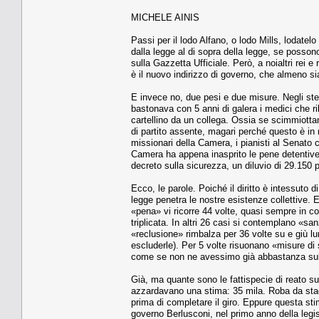
MICHELE AINIS
Passi per il lodo Alfano, o lodo Mills, lodatel
dalla legge al di sopra della legge, se posson
sulla Gazzetta Ufficiale. Però, a noialtri rei 
è il nuovo indirizzo di governo, che almeno sia
E invece no, due pesi e due misure. Negli stess
bastonava con 5 anni di galera i medici che ril
cartellino da un collega. Ossia se scimmiotta
di partito assente, magari perché questo è in 
missionari della Camera, i pianisti al Senato 
Camera ha appena inasprito le pene detentive (
decreto sulla sicurezza, un diluvio di 29.150 p
Ecco, le parole. Poiché il diritto è intessuto d
legge penetra le nostre esistenze collettive. 
«pena» vi ricorre 44 volte, quasi sempre in c
triplicata. In altri 26 casi si contemplano «sa
«reclusione» rimbalza per 36 volte su e giù lu
escluderle). Per 5 volte risuonano «misure di s
come se non ne avessimo già abbastanza su
Già, ma quante sono le fattispecie di reato sul
azzardavano una stima: 35 mila. Roba da stacan
prima di completare il giro. Eppure questa stim
governo Berlusconi, nel primo anno della legisl