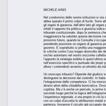
MICHELE AINIS
Nel condominio delle nostre istituzioni si sta
abbia sparato il primo colpo di fucile. Sono al
gli organi di garanzia; dall’altro lato gli organ
infatti il rapporto fra politica e giustizia indic
tribunale costituzionale, dopo la sentenza che
maggioranza ha salutato questa decisione com
prossimo futuro, quando la Consulta s’occuper
prendendo posizione un organo di garanzia poli
governo. E soprattutto si profila una maggiore
le critiche contro l’uso troppo disinvolto dei de
rischio autoritario nel nostro orizzonte colle
l’appunto la strategia esibita in quest’ultima
nell’esercizio specifico e puntuale dei propri 
allora i contendenti avranno un elmetto da in
Un oroscopo infausto? Dipende dal giudizio sul
distinguere la decisione dal controllo. In Ital
l’integrazione delle competenze. Ci ha messo d
diversi attori della cittadella burocratica. Ov
copilota. Ma c’è anche un pericolo, in primo l
secondo luogo perché la logica dell’integrazio
l’esperienza regionale, e sta proprio in ciò l
con un colpo d’accetta le attribuzioni statali 
partenza, trovarono il circuito già occupato da