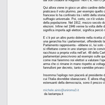
dai soli cittadini di Ragusa? Non c’è, non ci pu
Qui allora viene in gioco un altro cardine dell
praticava il voto plurimo, per esempio quello 
francese lo ha confinato tra i relitti della stor
suffragio universale. Poi, certo, ce n’è voluto 
della popolazione. Nel 1912, mezzo secolo dopo l
elezioni. Infine nel 1946 venne la volta delle 
significa imporla agli elettori, significa perciò 
E c’è poi un altro punto dolente nella ricetta
una gerarchia fra i parlamentari, offendendo 
Parlamento rappresenta - ebbene sì, lui solo
si riflettano come in uno stampo con le convin
racchiuso a propria volta nell’art. 48 della C
parlamentari prescrivono ad esempio sulle ques
come mai faremmo noi elettori a valutare l’op
arma che ci rimane in mano rispetto ai voltagab
fannulloni per decreto, tanto varrebbe privarci d
Insomma l’epilogo non piacerà al presidente d
cui l’Italia dovrebbe sbarazzarsi. E allora rif
estenuanti della democrazia, sono il prezzo c
michele.ainis@uniroma3.it
da lastampa.it