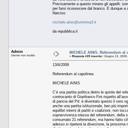
Precisamente a questo mirano gli appelli: sono
per farsi riconoscere dal branco. E dunque a c
Narciso.
michele.ainis@uniroma3.it
da repubblica.it
Admin
MICHELE AINIS. Referendum al 
Utente non iscritto
«
Risposta #29 inserito::
Giugno 13, 2009,
13/6/2009
Referendum al capolinea
MICHELE AINIS
C’è una partita politica dietro le quinte del r
controcanto di Gianfranco Fini rispetto all’as
di pancia del Pd: è diventato questo il vero og
anche una partita istituzionale, ben più impor
equilibri interni di partiti e coalizioni, non t
sopravvivenza stessa del referendum, della se
consumato 21 referendum, ma hanno fatto cilec
adesso si ripeterà la diserzione, la prossima