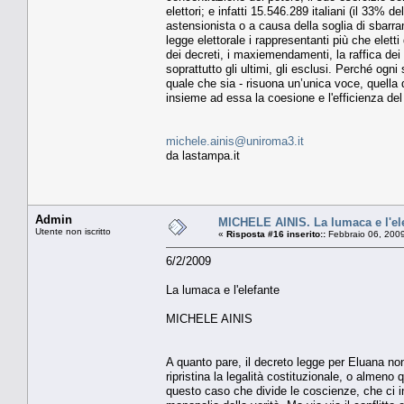
elettori; e infatti 15.546.289 italiani (il 33%
astensionista o a causa della soglia di sbarram
legge elettorale i rappresentanti più che elet
dei decreti, i maxiemendamenti, la raffica dei 
soprattutto gli ultimi, gli esclusi. Perché ogn
quale che sia - risuona un’unica voce, quella
insieme ad essa la coesione e l'efficienza de
michele.ainis@uniroma3.it
da lastampa.it
Admin
MICHELE AINIS. La lumaca e l'el
Utente non iscritto
«
Risposta #16 inserito::
Febbraio 06, 2009
6/2/2009
La lumaca e l'elefante
MICHELE AINIS
A quanto pare, il decreto legge per Eluana non
ripristina la legalità costituzionale, o almeno
questo caso che divide le coscienze, che ci in