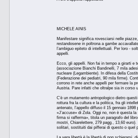
MICHELE AINIS
Manifestare significa rovesciarsi nelle piazze
restandosene in poltrona a gambe accavallat
l’ambiguo epiteto di intellettuali. Per loro - so
appelli.
Ecco, gli appelli. Non fai in tempo a girarti e
(associazione Bianchi Bandinelli, 7 mila adesioni
nucleare (Legambiente). In difesa della Costit
(Federazione dei pediatri, 90 mila firme). Con
corrono in rete anche appelli per fermare la p
Austria. Pare infatti che oltralpe sia in cors
C’è un mutamento antropologico dietro questi f
rottura fra la cultura e la politica, fra gli inte
antenato, l’appello diffuso il 15 gennaio 1898
«J’accuse» di Zola. Oggi no, non è questa la r
firma si rafferma», titola un paragrafo del lib
mostri, Chiarelettere, 279 pagg., 13,60 euro).
solitari, sostituiti dai pifferai di questo o quel p
La vera libertà è la libertà di non schierarsi