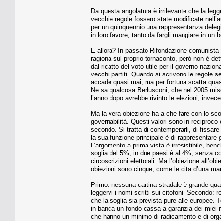
Da questa angolatura è irrilevante che la legg
vecchie regole fossero state modificate nell’a
per un quinquennio una rappresentanza delegi
in loro favore, tanto da fargli mangiare in un bo
E allora? In passato Rifondazione comunista era
ragiona sul proprio tornaconto, però non è det
dal ricatto del voto utile per il governo naziona
vecchi partiti. Quando si scrivono le regole s
accade quasi mai, ma per fortuna scatta quasi
Ne sa qualcosa Berlusconi, che nel 2005 mise 
l’anno dopo avrebbe rivinto le elezioni, invece
Ma la vera obiezione ha a che fare con lo scop
governabilità. Questi valori sono in reciproco c
secondo. Si tratta di contemperarli, di fissar
la sua funzione principale è di rappresentare gl
L’argomento a prima vista è irresistibile, benc
soglia del 5%, in due paesi è al 4%, senza con
circoscrizioni elettorali. Ma l’obiezione all’ob
obiezioni sono cinque, come le dita d’una ma
Primo: nessuna cartina stradale è grande quan
leggervi i nomi scritti sui citofoni. Secondo: 
che la soglia sia prevista pure alle europee. 
in banca un fondo cassa a garanzia dei miei rap
che hanno un minimo di radicamento e di organ