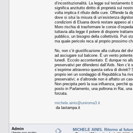
d’incostituzionalità. La legge sul testamento bio
significa anzitutto diritto di proprietà sul nost
volta implica il rifiuto delle cure. Offende la
dove si situi la misura di un’esistenza dignit
condizioni di Eluana dovrà restare appeso al suo
Moro rischia di trasformare le corsie d’ospedale
tuttavia alla legge il potere di disporre tratta
pubblico, un bisogno della collettività. Può sta
ma quale pericolo reca al proprio prossimo chi 
No, non c’è giustificazione alla cultura del d
ad asciugare sul balcone. È un vento potente,
lunedì. Eccolo accontentato. E dunque no alla r
preservativi per difendersi dall’Aids. Non c’
s’esprime attraverso questa selva di diviet
proprio ieri un sondaggio di Repubblica ha riv
preservativi; e d’altronde non è affatto un cas
Non precipita però la sua influenza, perché qu
posto in Parlamento, una poltrona in Rai, una 
forzata.
michele.ainis@uniroma3.it
da lastampa.it
Admin
MICHELE AINIS. Ritorno al futur
Utente non iscritto