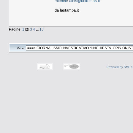
michele.ainis@uniroma3.it
da lastampa.it
Pagine:
1
[
2
]
3
4
...
16
Vai a:
Powered by SMF 1