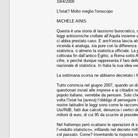
19/4/2009
L'Istat? Molto meglio l'oroscopo
MICHELE AINIS
Questa è una storia di lassismo burocratico, di
leggi antisismiche crollate all’Aquila insieme 
ci abbia prestato caso. E anch’essa lascia al
vicenda è analoga, sia pure con la differenza c
statistica, o almeno la statistica ufficiale. La
coltivata fin dall’antico Egitto, a Roma sotto
cifre, e perché dunque rappresenta il faro dell
nazionale di statistica. In Italia la sua idea 
La settimana scorsa ne abbiamo decretato i f
Tutto comincia nel giugno 2007, quando un di
questionari inviati alle imprese e ai cittadin
popolo italiano, verrebbe da pensare. Solo che i
volta l’Istat ha (aveva) l’obbligo di persegui
nostre latitudini le leggi sono come le racco
Usi/RdB, fatti due calcoli, denuncia i vertici d
milioni di euro, di cui 95 da scucire al preside
Nel frattempo però scattano le operazioni di s
l’«indulto statistico», infilando nel decreto m
col passato. Come? Inventando la risposta non