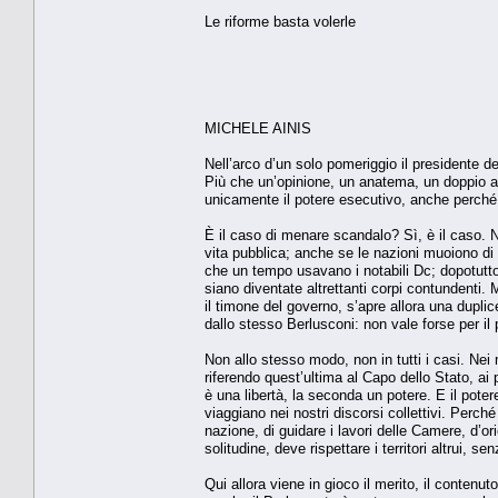
Le riforme basta volerle
MICHELE AINIS
Nell’arco d’un solo pomeriggio il presidente de
Più che un’opinione, un anatema, un doppio af
unicamente il potere esecutivo, anche perché 
È il caso di menare scandalo? Sì, è il caso. N
vita pubblica; anche se le nazioni muoiono di
che un tempo usavano i notabili Dc; dopotutto
siano diventate altrettanti corpi contundenti. 
il timone del governo, s’apre allora una dupli
dallo stesso Berlusconi: non vale forse per il p
Non allo stesso modo, non in tutti i casi. Nei 
riferendo quest’ultima al Capo dello Stato, ai
è una libertà, la seconda un potere. E il potere
viaggiano nei nostri discorsi collettivi. Perch
nazione, di guidare i lavori delle Camere, d’or
solitudine, deve rispettare i territori altrui,
Qui allora viene in gioco il merito, il contenu