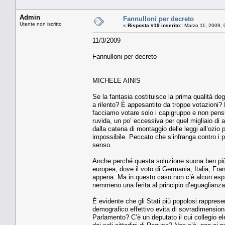
Admin
Fannulloni per decreto
Utente non iscritto
«
Risposta #19 inserito::
Marzo 11, 2009, 
11/3/2009
Fannulloni per decreto
MICHELE AINIS
Se la fantasia costituisce la prima qualità deg
a rilento? È appesantito da troppe votazioni? 
facciamo votare solo i capigruppo e non pens
ruvida, un po’ eccessiva per quel migliaio di
dalla catena di montaggio delle leggi all’ozio 
impossibile. Peccato che s’infranga contro i 
senso.
Anche perché questa soluzione suona ben più d
europea, dove il voto di Germania, Italia, Fr
appena. Ma in questo caso non c’è alcun espropr
nemmeno una ferita al principio d’eguaglianza, 
È evidente che gli Stati più popolosi rapprese
demografico effettivo evita di sovradimensionar
Parlamento? C’è un deputato il cui collegio ele