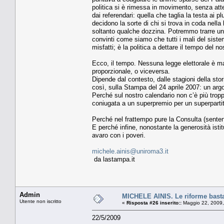
politica si è rimessa in movimento, senza att
dai referendari: quella che taglia la testa ai pl
decidono la sorte di chi si trova in coda nell
soltanto qualche dozzina. Potremmo trarre una
convinti come siamo che tutti i mali del sistem
misfatti; è la politica a dettare il tempo del 
Ecco, il tempo. Nessuna legge elettorale è mai
proporzionale, o viceversa.
Dipende dal contesto, dalle stagioni della stor
così, sulla Stampa del 24 aprile 2007: un arg
Perché sul nostro calendario non c’è più trop
coniugata a un superpremio per un superpartito, 
Perché nel frattempo pure la Consulta (senten
E perché infine, nonostante la generosità isti
avaro con i poveri.
michele.ainis@uniroma3.it
da lastampa.it
Admin
MICHELE AINIS. Le riforme basta
Utente non iscritto
«
Risposta #26 inserito::
Maggio 22, 2009,
22/5/2009