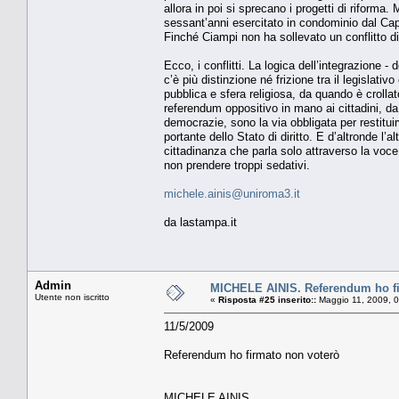
allora in poi si sprecano i progetti di riforma
sessant’anni esercitato in condominio dal Cap
Finché Ciampi non ha sollevato un conflitto di
Ecco, i conflitti. La logica dell’integrazione - 
c’è più distinzione né frizione tra il legislativ
pubblica e sfera religiosa, da quando è croll
referendum oppositivo in mano ai cittadini, da
democrazie, sono la via obbligata per restituirv
portante dello Stato di diritto. E d’altronde l’
cittadinanza che parla solo attraverso la voc
non prendere troppi sedativi.
michele.ainis@uniroma3.it
da lastampa.it
Admin
MICHELE AINIS. Referendum ho fi
Utente non iscritto
«
Risposta #25 inserito::
Maggio 11, 2009, 0
11/5/2009
Referendum ho firmato non voterò
MICHELE AINIS