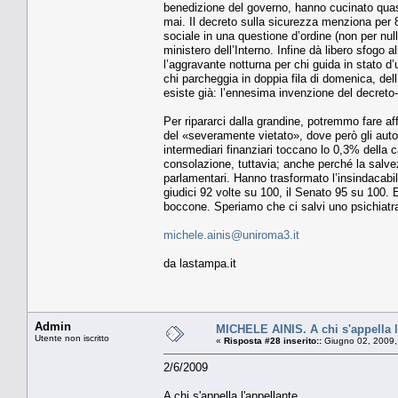
benedizione del governo, hanno cucinato quasi 
mai. Il decreto sulla sicurezza menziona per 8
sociale in una questione d’ordine (non per null
ministero dell’Interno. Infine dà libero sfogo a
l’aggravante notturna per chi guida in stato d
chi parcheggia in doppia fila di domenica, del
esiste già: l’ennesima invenzione del decreto
Per ripararci dalla grandine, potremmo fare af
del «severamente vietato», dove però gli autom
intermediari finanziari toccano lo 0,3% della c
consolazione, tuttavia; anche perché la salve
parlamentari. Hanno trasformato l’insindacabili
giudici 92 volte su 100, il Senato 95 su 100. 
boccone. Speriamo che ci salvi uno psichiatr
michele.ainis@uniroma3.it
da lastampa.it
Admin
MICHELE AINIS. A chi s'appella l
Utente non iscritto
«
Risposta #28 inserito::
Giugno 02, 2009,
2/6/2009
A chi s'appella l'appellante