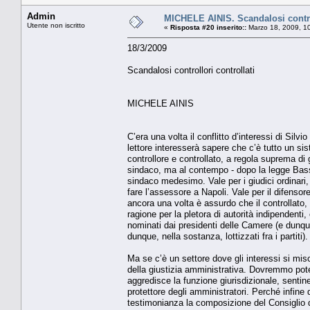
Admin
MICHELE AINIS. Scandalosi control
Utente non iscritto
«
Risposta #20 inserito::
Marzo 18, 2009, 1
18/3/2009
Scandalosi controllori controllati
MICHELE AINIS
C’era una volta il conflitto d’interessi di Sil
lettore interesserà sapere che c’è tutto un sist
controllore e controllato, a regola suprema di g
sindaco, ma al contempo - dopo la legge Bassa
sindaco medesimo. Vale per i giudici ordinar
fare l’assessore a Napoli. Vale per il difensor
ancora una volta è assurdo che il controllato, 
ragione per la pletora di autorità indipenden
nominati dai presidenti delle Camere (e dunqu
dunque, nella sostanza, lottizzati fra i partiti).
Ma se c’è un settore dove gli interessi si mis
della giustizia amministrativa. Dovremmo pot
aggredisce la funzione giurisdizionale, sentin
protettore degli amministratori. Perché infine 
testimonianza la composizione del Consiglio d