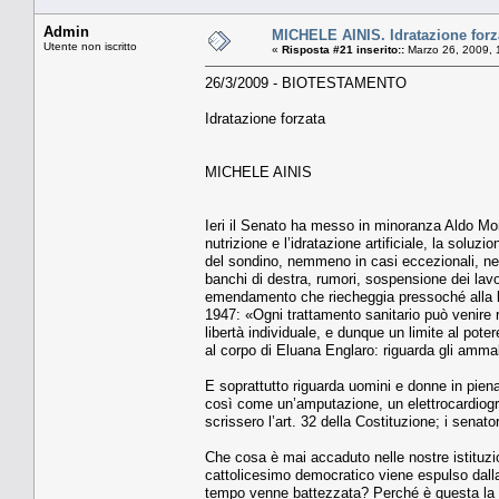
Admin
MICHELE AINIS. Idratazione forz
Utente non iscritto
«
Risposta #21 inserito::
Marzo 26, 2009, 
26/3/2009 - BIOTESTAMENTO
Idratazione forzata
MICHELE AINIS
Ieri il Senato ha messo in minoranza Aldo Mor
nutrizione e l’idratazione artificiale, la sol
del sondino, nemmeno in casi eccezionali, nem
banchi di destra, rumori, sospensione dei lavor
emendamento che riecheggia pressoché alla le
1947: «Ogni trattamento sanitario può venire 
libertà individuale, e dunque un limite al pot
al corpo di Eluana Englaro: riguarda gli ammal
E soprattutto riguarda uomini e donne in piena 
così come un’amputazione, un elettrocardiogra
scrissero l’art. 32 della Costituzione; i senato
Che cosa è mai accaduto nelle nostre istituzion
cattolicesimo democratico viene espulso dalla
tempo venne battezzata? Perché è questa la pr