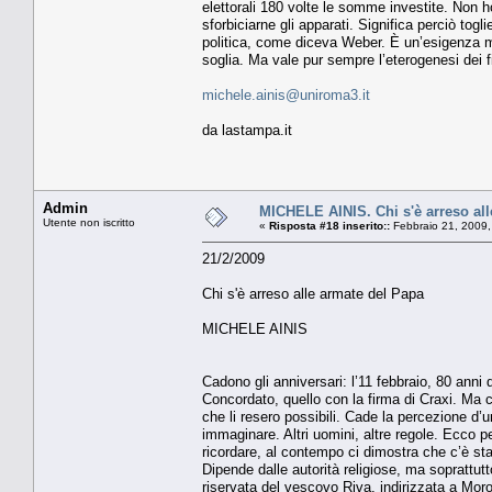
elettorali 180 volte le somme investite. Non ho 
sforbiciarne gli apparati. Significa perciò togl
politica, come diceva Weber. È un’esigenza mo
soglia. Ma vale pur sempre l’eterogenesi dei fi
michele.ainis@uniroma3.it
da lastampa.it
Admin
MICHELE AINIS. Chi s'è arreso all
Utente non iscritto
«
Risposta #18 inserito::
Febbraio 21, 2009,
21/2/2009
Chi s'è arreso alle armate del Papa
MICHELE AINIS
Cadono gli anniversari: l’11 febbraio, 80 anni
Concordato, quello con la firma di Craxi. Ma c
che li resero possibili. Cade la percezione d
immaginare. Altri uomini, altre regole. Ecco p
ricordare, al contempo ci dimostra che c’è sta
Dipende dalle autorità religiose, ma soprattut
riservata del vescovo Riva, indirizzata a Mor