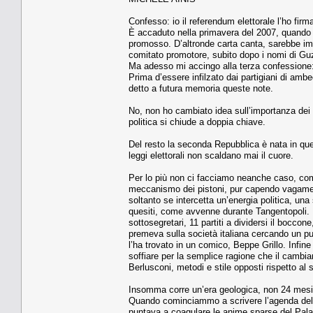
Confesso: io il referendum elettorale l’ho firm
È accaduto nella primavera del 2007, quando al
promosso. D’altronde carta canta, sarebbe imp
comitato promotore, subito dopo i nomi di Guzz
Ma adesso mi accingo alla terza confessione:
Prima d’essere infilzato dai partigiani di ambe
detto a futura memoria queste note.
No, non ho cambiato idea sull’importanza dei r
politica si chiude a doppia chiave.
Del resto la seconda Repubblica è nata in que
leggi elettorali non scaldano mai il cuore.
Per lo più non ci facciamo neanche caso, com
meccanismo dei pistoni, pur capendo vagament
soltanto se intercetta un’energia politica, u
quesiti, come avvenne durante Tangentopoli. N
sottosegretari, 11 partiti a dividersi il bocco
premeva sulla società italiana cercando un pun
l’ha trovato in un comico, Beppe Grillo. Infi
soffiare per la semplice ragione che il cambiam
Berlusconi, metodi e stile opposti rispetto al
Insomma corre un’era geologica, non 24 mesi 
Quando cominciammo a scrivere l’agenda del co
puntava a coagulare le anime sparse del Palaz