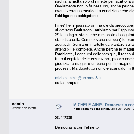
rischia la multa solo chi mette per iscritto la 
Ovviamente non lo fa nessuno, anche perché s
avanti verranno castigati a condizione che dic
l’obbligo non obbligatorio.
Fine? Per il passato sì, ma c’è da preoccuparsi
al governo Berlusconi, arriviamo per l’appunto
29 le indagini statistiche a risposta obbligatori
statistico della Commissione europea) le pre
zodiacali. Senza un martello da piantare sulla t
attendibili e complete. Anche perché le materie
l’ambiente, i consumi delle famiglie, il tasso d
tutto il capitolo delle costruzioni, proprio ad
giustizia, e magari è un bene per l’immagine c
processi. Ma dopotutto non c’è scandalo: in Ita
michele.ainis@uniroma3.it
da lastampa.it
Admin
MICHELE AINIS. Democrazia con 
Utente non iscritto
«
Risposta #24 inserito::
Aprile 30, 2009, 
30/4/2009
Democrazia con l'elmetto