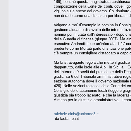
186), benché questa magistratura costituisca i
composizione della Corte dei conti, dove il gov
vigilino sulle spese del governo. Col risultat
non di rado come una discarica per liberarsi d
Valgano a mo’ d’esempio la nomina in Consiglio
gestione alquanto disinvolta delle intercettaz
nomina poi rifiutata dall’interessato - dopo 
della Guardia di finanza (giugno 2007). Ma a
esecutivo Andreotti fece un’infornata di 17 cons
prudente come Mortati parlò di situazione patol
c’è sempre un consigliere distaccato a capo di
Ma la stravagante regola che mette il giudice
dappertutto, dalle isole alle Alpi. In Sicilia i
dell’Interno e 9 scelti dal presidente della Re
giudici su 6 del Tribunale amministrativo reg
sezione autonoma dove il governo nazionale nomi
426). Nelle sezioni regionali della Corte dei c
Consiglio delle autonomie locali (legge 5 giug
giustizia sia troppo lacerato, e che la laceraz
Almeno per la giustizia amministrativa, il co
michele.ainis@uniroma3.it
da lastampa.it