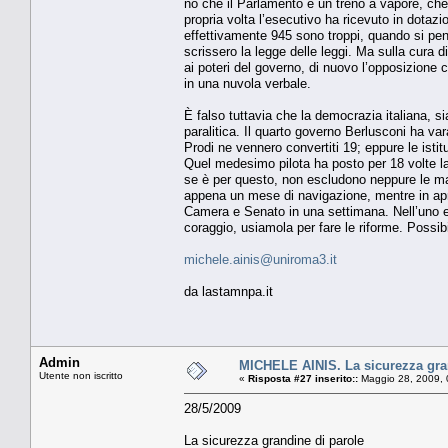
no che il Parlamento è un treno a vapore, che
propria volta l’esecutivo ha ricevuto in dotazi
effettivamente 945 sono troppi, quando si pen
scrissero la legge delle leggi. Ma sulla cura d
ai poteri del governo, di nuovo l’opposizione
in una nuvola verbale.
È falso tuttavia che la democrazia italiana, s
paralitica. Il quarto governo Berlusconi ha var
Prodi ne vennero convertiti 19; eppure le istit
Quel medesimo pilota ha posto per 18 volte la
se è per questo, non escludono neppure le mani
appena un mese di navigazione, mentre in april
Camera e Senato in una settimana. Nell’uno e n
coraggio, usiamola per fare le riforme. Possi
michele.ainis@uniroma3.it
da lastamnpa.it
Admin
MICHELE AINIS. La sicurezza gra
Utente non iscritto
«
Risposta #27 inserito::
Maggio 28, 2009, 
28/5/2009
La sicurezza grandine di parole