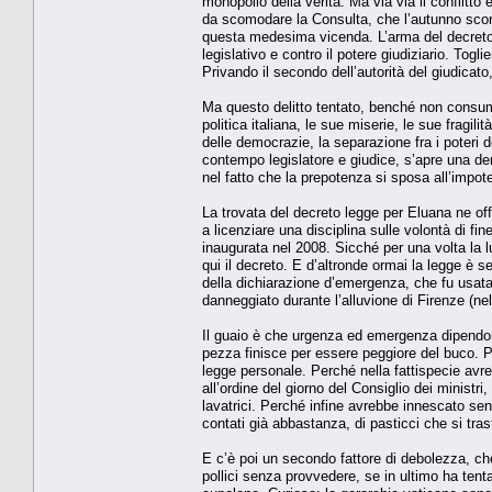
monopolio della verità. Ma via via il conflitto e
da scomodare la Consulta, che l’autunno scors
questa medesima vicenda. L’arma del decreto a
legislativo e contro il potere giudiziario. Togl
Privando il secondo dell’autorità del giudicat
Ma questo delitto tentato, benché non consuma
politica italiana, le sue miserie, le sue fragili
delle democrazie, la separazione fra i poteri d
contempo legislatore e giudice, s’apre una deriv
nel fatto che la prepotenza si sposa all’impo
La trovata del decreto legge per Eluana ne o
a licenziare una disciplina sulle volontà di fin
inaugurata nel 2008. Sicché per una volta la l
qui il decreto. E d’altronde ormai la legge è 
della dichiarazione d’emergenza, che fu usata
danneggiato durante l’alluvione di Firenze (ne
Il guaio è che urgenza ed emergenza dipendono
pezza finisce per essere peggiore del buco. 
legge personale. Perché nella fattispecie av
all’ordine del giorno del Consiglio dei ministr
lavatrici. Perché infine avrebbe innescato se
contati già abbastanza, di pasticci che si tras
E c’è poi un secondo fattore di debolezza, che c
pollici senza provvedere, se in ultimo ha tent