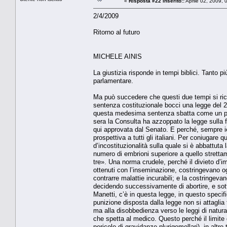
«
Risposta #22 inserito::
Aprile 02, 2009, 
2/4/2009
Ritorno al futuro
MICHELE AINIS
La giustizia risponde in tempi biblici. Tanto pi
parlamentare.
Ma può succedere che questi due tempi si ri
sentenza costituzionale bocci una legge del 2
questa medesima sentenza sbatta come un pugn
sera la Consulta ha azzoppato la legge sulla 
qui approvata dal Senato. E perché, sempre ier
prospettiva a tutti gli italiani. Per coniugare
d’incostituzionalità sulla quale si è abbattut
numero di embrioni superiore a quello stret
tre». Una norma crudele, perché il divieto d’impi
ottenuti con l’inseminazione, costringevano o
contrarre malattie incurabili; e la costringev
decidendo successivamente di abortire, e so
Manetti, c’è in questa legge, in questo specif
punizione disposta dalla legge non si attaglia t
ma alla disobbedienza verso le leggi di natura
che spetta al medico. Questo perché il limite 
pericolo di gravidanze plurigemellari), in altr