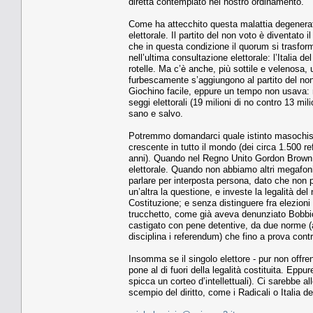
diretta contemplato nel nostro ordinamento.
Come ha attecchito questa malattia degenerativ
elettorale. Il partito del non voto è diventato i
che in questa condizione il quorum si trasform
nell’ultima consultazione elettorale: l’Italia 
rotelle. Ma c’è anche, più sottile e velenosa,
furbescamente s’aggiungono al partito del non 
Giochino facile, eppure un tempo non usava: ne
seggi elettorali (19 milioni di no contro 13 mil
sano e salvo.
Potremmo domandarci quale istinto masochista
crescente in tutto il mondo (dei circa 1.500 ref
anni). Quando nel Regno Unito Gordon Brown st
elettorale. Quando non abbiamo altri megafoni 
parlare per interposta persona, dato che non 
un’altra la questione, e investe la legalità de
Costituzione; e senza distinguere fra elezioni
trucchetto, come già aveva denunziato Bobbio,
castigato con pene detentive, da due norme (art
disciplina i referendum) che fino a prova cont
Insomma se il singolo elettore - pur non offre
pone al di fuori della legalità costituita. Epp
spicca un corteo d’intellettuali). Ci sarebbe a
scempio del diritto, come i Radicali o Italia de