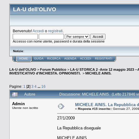
LA-U dell'OLIVO
Benvenuto!
Accedi
o
registrati
.
Accesso con nome utente, password e durata della sessione
Notizie
:
HOME
GUIDA
RICERCA
AGENDA
ACCEDI
REGISTRATI
LA-U dell'OLIVO
>
Forum Pubblico
>
LA-U STORICA 2 -Ante 12 maggio 2023 
INVESTICATIVO d'INCHIESTA. OPINIONISTI.
>
MICHELE AINIS.
Pagine:
1
[
2
]
3
4
...
16
Autore
Discussione: MICHELE AINIS. (Letto 217846 vo
Admin
MICHELE AINIS. La Repubblica d
Utente non iscritto
«
Risposta #15 inserito::
Gennaio 27, 2009
27/1/2009
La Repubblica diseguale
MICHELE AINIS