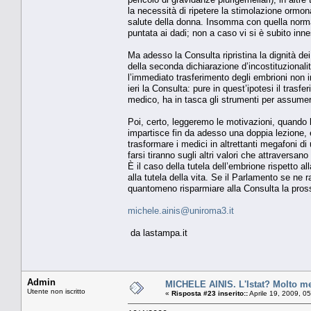
la necessità di ripetere la stimolazione ormona
salute della donna. Insomma con quella norma
puntata ai dadi; non a caso vi si è subito inn
Ma adesso la Consulta ripristina la dignità de
della seconda dichiarazione d’incostituzional
l’immediato trasferimento degli embrioni non 
ieri la Consulta: pure in quest’ipotesi il trasf
medico, ha in tasca gli strumenti per assumer
Poi, certo, leggeremo le motivazioni, quando l
impartisce fin da adesso una doppia lezione, e
trasformare i medici in altrettanti megafoni d
farsi tiranno sugli altri valori che attraversan
È il caso della tutela dell’embrione rispetto al
alla tutela della vita. Se il Parlamento se ne 
quantomeno risparmiare alla Consulta la pros
michele.ainis@uniroma3.it
da lastampa.it
Admin
MICHELE AINIS. L'Istat? Molto me
Utente non iscritto
«
Risposta #23 inserito::
Aprile 19, 2009, 0