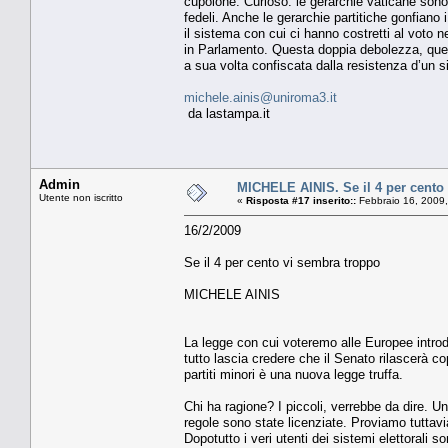
cupolone. Curioso: le gerarchie vaticane son
fedeli. Anche le gerarchie partitiche gonfiano i
il sistema con cui ci hanno costretti al voto ne
in Parlamento. Questa doppia debolezza, que
a sua volta confiscata dalla resistenza d’un sin
michele.ainis@uniroma3.it
da lastampa.it
Admin
MICHELE AINIS. Se il 4 per cento
Utente non iscritto
«
Risposta #17 inserito::
Febbraio 16, 2009,
16/2/2009
Se il 4 per cento vi sembra troppo
MICHELE AINIS
La legge con cui voteremo alle Europee intro
tutto lascia credere che il Senato rilascerà co
partiti minori è una nuova legge truffa.
Chi ha ragione? I piccoli, verrebbe da dire. Un
regole sono state licenziate. Proviamo tuttavia
Dopotutto i veri utenti dei sistemi elettorali so