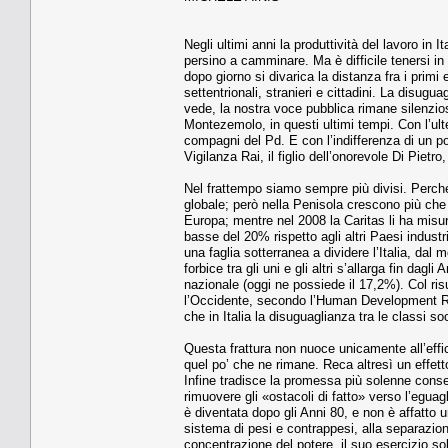
Negli ultimi anni la produttività del lavoro in
persino a camminare. Ma è difficile tenersi i
dopo giorno si divarica la distanza fra i primi e
settentrionali, stranieri e cittadini. La disug
vede, la nostra voce pubblica rimane silenzios
Montezemolo, in questi ultimi tempi. Con l’ult
compagni del Pd. E con l’indifferenza di un po’ 
Vigilanza Rai, il figlio dell’onorevole Di Pietr
Nel frattempo siamo sempre più divisi. Perch
globale; però nella Penisola crescono più che 
Europa; mentre nel 2008 la Caritas li ha misura
basse del 20% rispetto agli altri Paesi indust
una faglia sotterranea a dividere l’Italia, dal
forbice tra gli uni e gli altri s’allarga fin da
nazionale (oggi ne possiede il 17,2%). Col ris
l’Occidente, secondo l’Human Development Rep
che in Italia la disuguaglianza tra le classi 
Questa frattura non nuoce unicamente all’effic
quel po’ che ne rimane. Reca altresì un effetto
Infine tradisce la promessa più solenne conse
rimuovere gli «ostacoli di fatto» verso l’egua
è diventata dopo gli Anni 80, e non è affatto 
sistema di pesi e contrappesi, alla separazione
concentrazione del potere, il suo esercizio so