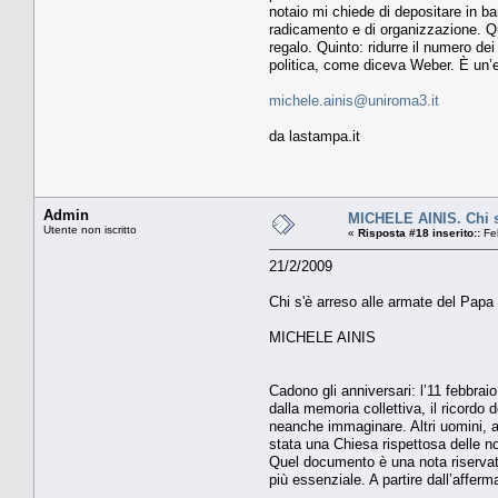
notaio mi chiede di depositare in ba
radicamento e di organizzazione. Qua
regalo. Quinto: ridurre il numero dei 
politica, come diceva Weber. È un’e
michele.ainis@uniroma3.it
da lastampa.it
Admin
MICHELE AINIS. Chi s'
Utente non iscritto
«
Risposta #18 inserito::
Feb
21/2/2009
Chi s'è arreso alle armate del Papa
MICHELE AINIS
Cadono gli anniversari: l’11 febbrai
dalla memoria collettiva, il ricordo
neanche immaginare. Altri uomini, a
stata una Chiesa rispettosa delle nos
Quel documento è una nota riservata
più essenziale. A partire dall’affer