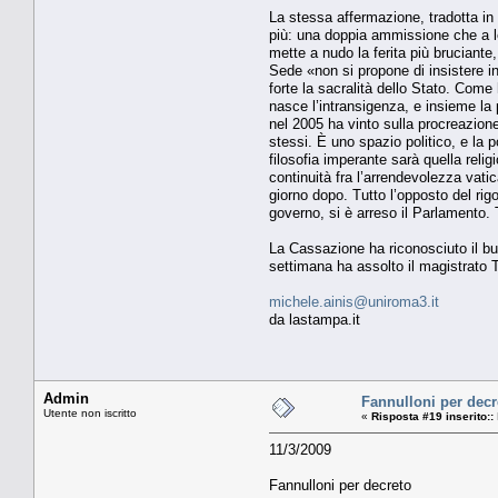
La stessa affermazione, tradotta in
più: una doppia ammissione che a leg
mette a nudo la ferita più bruciante,
Sede «non si propone di insistere in
forte la sacralità dello Stato. Come
nasce l’intransigenza, e insieme la
nel 2005 ha vinto sulla procreazione
stessi. È uno spazio politico, e la p
filosofia imperante sarà quella relig
continuità fra l’arrendevolezza vatic
giorno dopo. Tutto l’opposto del rigo
governo, si è arreso il Parlamento. 
La Cassazione ha riconosciuto il bu
settimana ha assolto il magistrato T
michele.ainis@uniroma3.it
da lastampa.it
Admin
Fannulloni per decr
Utente non iscritto
«
Risposta #19 inserito::
11/3/2009
Fannulloni per decreto