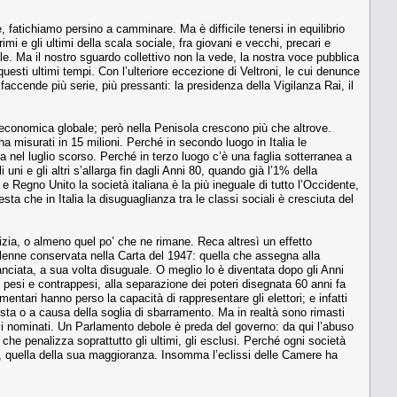
, fatichiamo persino a camminare. Ma è difficile tenersi in equilibrio
i e gli ultimi della scala sociale, fra giovani e vecchi, precari e
nale. Ma il nostro sguardo collettivo non la vede, la nostra voce pubblica
uesti ultimi tempi. Con l’ulteriore eccezione di Veltroni, le cui denunce
 faccende più serie, più pressanti: la presidenza della Vigilanza Rai, il
economica globale; però nella Penisola crescono più che altrove.
a misurati in 15 milioni. Perché in secondo luogo in Italia le
a nel luglio scorso. Perché in terzo luogo c’è una faglia sotterranea a
 uni e gli altri s’allarga fin dagli Anni 80, quando già l’1% della
Regno Unito la società italiana è la più ineguale di tutto l’Occidente,
che in Italia la disuguaglianza tra le classi sociali è cresciuta del
izia, o almeno quel po’ che ne rimane. Reca altresì un effetto
 solenne conservata nella Carta del 1947: quella che assegna alla
anciata, a sua volta disuguale. O meglio lo è diventata dopo gli Anni
 pesi e contrappesi, alla separazione dei poteri disegnata 60 anni fa
entari hanno perso la capacità di rappresentare gli elettori; e infatti
ista o a causa della soglia di sbarramento. Ma in realtà sono rimasti
nersi nominati. Un Parlamento debole è preda del governo: da qui l’abuso
 che penalizza soprattutto gli ultimi, gli esclusi. Perché ogni società
ce, quella della sua maggioranza. Insomma l’eclissi delle Camere ha