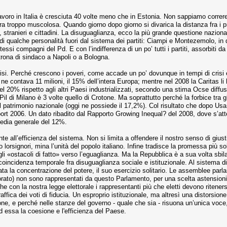
l lavoro in Italia è cresciuta 40 volte meno che in Estonia. Non sappiamo correre
 troppo muscolosa. Quando giorno dopo giorno si divarica la distanza fra i prim
li, stranieri e cittadini. La disuguaglianza, ecco la più grande questione nazio
i qualche personalità fuori dal sistema dei partiti: Ciampi e Montezemolo, in q
essi compagni del Pd. E con l’indifferenza di un po’ tutti i partiti, assorbiti da
oltrona di sindaco a Napoli o a Bologna.
si. Perché crescono i poveri, come accade un po’ dovunque in tempi di crisi 
ne contava 11 milioni, il 15% dell’intera Europa; mentre nel 2008 la Caritas li h
l 20% rispetto agli altri Paesi industrializzati, secondo una stima Ocse diffus
Pil di Milano è 3 volte quello di Crotone. Ma soprattutto perché la forbice tra gli
patrimonio nazionale (oggi ne possiede il 17,2%). Col risultato che dopo Usa e 
2006. Un dato ribadito dal Rapporto Growing Inequal? del 2008, dove s’attesta 
edia generale del 12%.
 all’efficienza del sistema. Non si limita a offendere il nostro senso di giust
o lorsignori, mina l’unità del popolo italiano. Infine tradisce la promessa più
li «ostacoli di fatto» verso l’eguaglianza. Ma la Repubblica è a sua volta sbil
oincidenza temporale fra disuguaglianza sociale e istituzionale. Al sistema di
ata la concentrazione del potere, il suo esercizio solitario. Le assemblee parlam
ttorato) non sono rappresentati da questo Parlamento, per una scelta astension
to che con la nostra legge elettorale i rappresentanti più che eletti devono rite
ffica dei voti di fiducia. Un esproprio istituzionale, ma altresì una distorsione
zione, e perché nelle stanze del governo - quale che sia - risuona un’unica vo
d essa la coesione e l'efficienza del Paese.