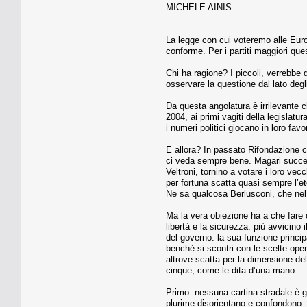
MICHELE AINIS
La legge con cui voteremo alle Euro
conforme. Per i partiti maggiori ques
Chi ha ragione? I piccoli, verrebbe 
osservare la questione dal lato degli 
Da questa angolatura è irrilevante 
2004, ai primi vagiti della legisla
i numeri politici giocano in loro favo
E allora? In passato Rifondazione co
ci veda sempre bene. Magari succederà
Veltroni, tornino a votare i loro ve
per fortuna scatta quasi sempre l’et
Ne sa qualcosa Berlusconi, che nel 2
Ma la vera obiezione ha a che fare c
libertà e la sicurezza: più avvicino
del governo: la sua funzione principa
benché si scontri con le scelte oper
altrove scatta per la dimensione dell
cinque, come le dita d’una mano.
Primo: nessuna cartina stradale è gr
plurime disorientano e confondono. S