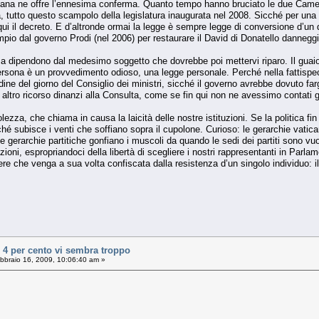
uana ne offre l’ennesima conferma. Quanto tempo hanno bruciato le due Camere s
sa, tutto questo scampolo della legislatura inaugurata nel 2008. Sicché per una 
ui il decreto. E d’altronde ormai la legge è sempre legge di conversione d’un 
io dal governo Prodi (nel 2006) per restaurare il David di Donatello danneggiat
 dipendono dal medesimo soggetto che dovrebbe poi mettervi riparo. Il guaio 
 persona è un provvedimento odioso, una legge personale. Perché nella fattis
dine del giorno del Consiglio dei ministri, sicché il governo avrebbe dovuto farg
ltro ricorso dinanzi alla Consulta, come se fin qui non ne avessimo contati gi
ezza, che chiama in causa la laicità delle nostre istituzioni. Se la politica fin 
hé subisce i venti che soffiano sopra il cupolone. Curioso: le gerarchie vati
 gerarchie partitiche gonfiano i muscoli da quando le sedi dei partiti sono vuot
lezioni, espropriandoci della libertà di scegliere i nostri rappresentanti in P
e che venga a sua volta confiscata dalla resistenza d’un singolo individuo: il 
 4 per cento vi sembra troppo
bbraio 16, 2009, 10:06:40 am »