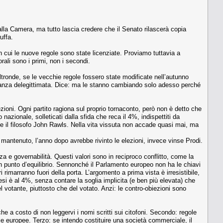
lla Camera, ma tutto lascia credere che il Senato rilascerà copia
uffa.
on cui le nuove regole sono state licenziate. Proviamo tuttavia a
orali sono i primi, non i secondi.
ltronde, se le vecchie regole fossero state modificate nell’autunno
ntanza delegittimata. Dice: ma le stanno cambiando solo adesso perché
zioni. Ogni partito ragiona sul proprio tornaconto, però non è detto che
 nazionale, solleticati dalla sfida che reca il 4%, indispettiti da
ene il filosofo John Rawls. Nella vita vissuta non accade quasi mai, ma
 mantenuto, l’anno dopo avrebbe rivinto le elezioni, invece vinse Prodi.
a e governabilità. Questi valori sono in reciproco conflitto, come la
e un punto d’equilibrio. Sennonché il Parlamento europeo non ha le chiavi
i rimarranno fuori della porta. L’argomento a prima vista è irresistibile,
esi è al 4%, senza contare la soglia implicita (e ben più elevata) che
el votante, piuttosto che del votato. Anzi: le contro-obiezioni sono
e a costo di non leggervi i nomi scritti sui citofoni. Secondo: regole
lle europee. Terzo: se intendo costituire una società commerciale, il