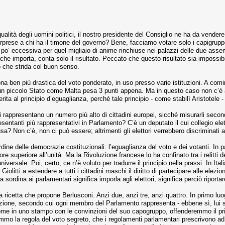
qualità degli uomini politici, il nostro presidente del Consiglio ne ha da vende
sorprese a chi ha il timone del governo? Bene, facciamo votare solo i capigru
 po’ eccessiva per quel migliaio di anime rinchiuse nei palazzi delle due ass
a che importa, conta solo il risultato. Peccato che questo risultato sia impossib
 che strida col buon senso.
 ben più drastica del voto ponderato, in uso presso varie istituzioni. A comin
n piccolo Stato come Malta pesa 3 punti appena. Ma in questo caso non c’è alcu
ta al principio d’eguaglianza, perché tale principio - come stabilì Aristotele - 
i rappresentano un numero più alto di cittadini europei, sicché misurarli secon
resentanti più rappresentativi in Parlamento? C’è un deputato il cui collegio ele
gusa? Non c’è, non ci può essere; altrimenti gli elettori verrebbero discriminati a
rdine delle democrazie costituzionali: l’eguaglianza del voto e dei votanti. In 
 superiore all’unità. Ma la Rivoluzione francese lo ha confinato tra i relitti d
universale. Poi, certo, ce n’è voluto per tradurre il principio nella prassi. In I
iolitti a estendere a tutti i cittadini maschi il diritto di partecipare alle elezi
 sordina ai parlamentari significa imporla agli elettori, significa perciò riportare
la ricetta che propone Berlusconi. Anzi due, anzi tre, anzi quattro. In primo l
tuzione, secondo cui ogni membro del Parlamento rappresenta - ebbene sì, lui
come in uno stampo con le convinzioni del suo capogruppo, offenderemmo il princ
emmo la regola del voto segreto, che i regolamenti parlamentari prescrivono ad