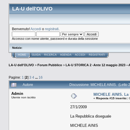
LA-U dell'OLIVO
Benvenuto!
Accedi
o
registrati
.
Accesso con nome utente, password e durata della sessione
Notizie
:
HOME
GUIDA
RICERCA
AGENDA
ACCEDI
REGISTRATI
LA-U dell'OLIVO
>
Forum Pubblico
>
LA-U STORICA 2 -Ante 12 maggio 2023 
Pagine:
1
[
2
]
3
4
...
16
Autore
Discussione: MICHELE AINIS. (Letto 2
Admin
MICHELE AINIS. La 
Utente non iscritto
«
Risposta #15 inserito::
G
27/1/2009
La Repubblica diseguale
MICHELE AINIS