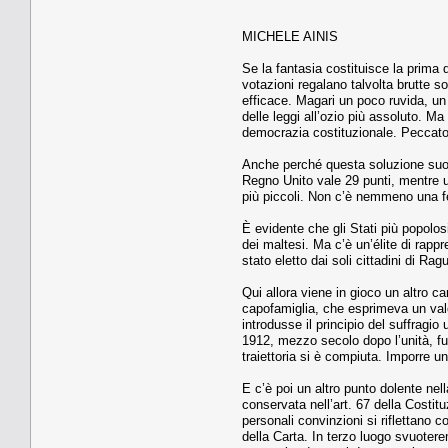
MICHELE AINIS
Se la fantasia costituisce la prima 
votazioni regalano talvolta brutte 
efficace. Magari un poco ruvida, un
delle leggi all’ozio più assoluto. M
democrazia costituzionale. Peccato
Anche perché questa soluzione suona
Regno Unito vale 29 punti, mentre u
più piccoli. Non c’è nemmeno una feri
È evidente che gli Stati più popolos
dei maltesi. Ma c’è un’élite di rapp
stato eletto dai soli cittadini di Ra
Qui allora viene in gioco un altro ca
capofamiglia, che esprimeva un valore
introdusse il principio del suffragio 
1912, mezzo secolo dopo l’unità, fu G
traiettoria si è compiuta. Imporre una
E c’è poi un altro punto dolente nel
conservata nell’art. 67 della Costi
personali convinzioni si riflettano 
della Carta. In terzo luogo svuoter