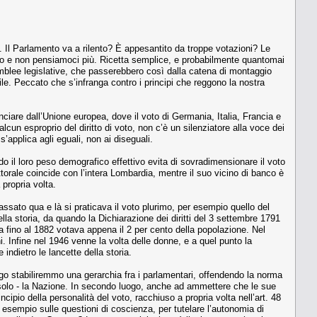
re. Il Parlamento va a rilento? È appesantito da troppe votazioni? Le
ppo e non pensiamoci più. Ricetta semplice, e probabilmente quantomai
emblee legislative, che passerebbero così dalla catena di montaggio
ile. Peccato che s’infranga contro i principi che reggono la nostra
ciare dall’Unione europea, dove il voto di Germania, Italia, Francia e
n esproprio del diritto di voto, non c’è un silenziatore alla voce dei
s’applica agli eguali, non ai diseguali.
do il loro peso demografico effettivo evita di sovradimensionare il voto
ttorale coincide con l’intera Lombardia, mentre il suo vicino di banco è
 propria volta.
passato qua e là si praticava il voto plurimo, per esempio quello del
ella storia, da quando la Dichiarazione dei diritti del 3 settembre 1791
talia fino al 1882 votava appena il 2 per cento della popolazione. Nel
oni. Infine nel 1946 venne la volta delle donne, e a quel punto la
 indietro le lancette della storia.
uogo stabiliremmo una gerarchia fra i parlamentari, offendendo la norma
 solo - la Nazione. In secondo luogo, anche ad ammettere che le sue
ipio della personalità del voto, racchiuso a propria volta nell’art. 48
 esempio sulle questioni di coscienza, per tutelare l’autonomia di