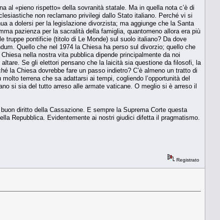
al «pieno rispetto» della sovranità statale. Ma in quella nota c’è di
lesiastiche non reclamano privilegi dallo Stato italiano. Perché vi si
tinua a dolersi per la legislazione divorzista; ma aggiunge che la Santa
omma pazienza per la sacralità della famiglia, quantomeno allora era più
 truppe pontificie (titolo di Le Monde) sul suolo italiano? Da dove
ndum. Quello che nel 1974 la Chiesa ha perso sul divorzio; quello che
la Chiesa nella nostra vita pubblica dipende principalmente da noi
ltare. Se gli elettori pensano che la laicità sia questione da filosofi, la
 perché la Chiesa dovrebbe fare un passo indietro? C’è almeno un tratto di
tù molto terrena che sa adattarsi ai tempi, cogliendo l’opportunità del
ano si sia del tutto arreso alle armate vaticane. O meglio si è arreso il
l buon diritto della Cassazione. E sempre la Suprema Corte questa
della Repubblica. Evidentemente ai nostri giudici difetta il pragmatismo.
Registrato