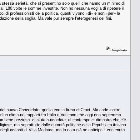
la stessa serietà; che si presentino solo quelli che hanno un minimo di
rali 180 volte le somme investite. Non ho nessuna voglia di ripetere il
 po’ di professionisti della politica, quanti vivono «di» e non «per» la
uzione della soglia. Ma vale pur sempre l’eterogenesi dei fini.
Registrato
 dal nuovo Concordato, quello con la firma di Craxi. Ma cade inoltre,
e d’un clima nei rapporti fra Italia e Vaticano che oggi non sapremmo
n bene prezioso: ci aiuta a ricordare, al contempo ci dimostra che c’è
igiose, ma soprattutto dalle autorità politiche della Repubblica italiana.
egli accordi di Villa Madama, ma la nota già ne anticipa il contenuto