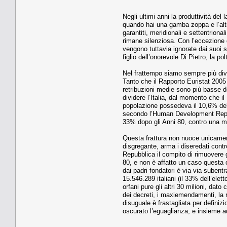
Negli ultimi anni la produttività de
quando hai una gamba zoppa e l’altra
garantiti, meridionali e settentriona
rimane silenziosa. Con l’eccezione d
vengono tuttavia ignorate dai suoi st
figlio dell’onorevole Di Pietro, la p
Nel frattempo siamo sempre più divi
Tanto che il Rapporto Euristat 2005 
retribuzioni medie sono più basse de
dividere l’Italia, dal momento che il 
popolazione possedeva il 10,6% del 
secondo l’Human Development Report 
33% dopo gli Anni 80, contro una m
Questa frattura non nuoce unicamente
disgregante, arma i diseredati contr
Repubblica il compito di rimuovere g
80, e non è affatto un caso questa c
dai padri fondatori è via via subentr
15.546.289 italiani (il 33% dell’ele
orfani pure gli altri 30 milioni, da
dei decreti, i maxiemendamenti, la ra
disuguale è frastagliata per defini
oscurato l’eguaglianza, e insieme a