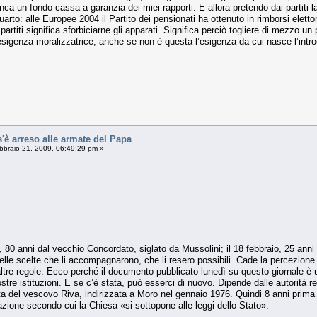
nca un fondo cassa a garanzia dei miei rapporti. E allora pretendo dai partiti 
rto: alle Europee 2004 il Partito dei pensionati ha ottenuto in rimborsi eletto
partiti significa sforbiciarne gli apparati. Significa perciò togliere di mezzo un
sigenza moralizzatrice, anche se non è questa l’esigenza da cui nasce l’introd
è arreso alle armate del Papa
braio 21, 2009, 06:49:29 pm »
o, 80 anni dal vecchio Concordato, siglato da Mussolini; il 18 febbraio, 25 anni
 delle scelte che li accompagnarono, che li resero possibili. Cade la percezion
ltre regole. Ecco perché il documento pubblicato lunedì su questo giornale è u
tre istituzioni. E se c’è stata, può esserci di nuovo. Dipende dalle autorità rel
 del vescovo Riva, indirizzata a Moro nel gennaio 1976. Quindi 8 anni prima d
mazione secondo cui la Chiesa «si sottopone alle leggi dello Stato».