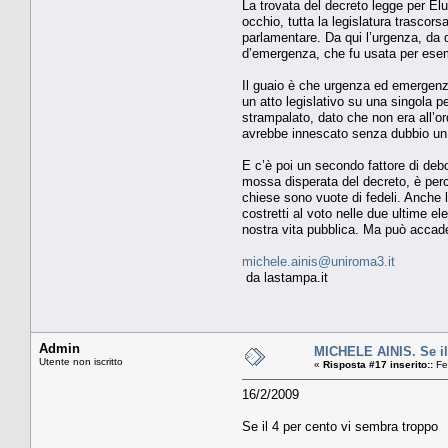
La trovata del decreto legge per El
occhio, tutta la legislatura trascor
parlamentare. Da qui l’urgenza, da q
d’emergenza, che fu usata per esemp
Il guaio è che urgenza ed emergenza
un atto legislativo su una singola
strampalato, dato che non era all’or
avrebbe innescato senza dubbio un a
E c’è poi un secondo fattore di debol
mossa disperata del decreto, è perc
chiese sono vuote di fedeli. Anche le
costretti al voto nelle due ultime e
nostra vita pubblica. Ma può accader
michele.ainis@uniroma3.it
da lastampa.it
Admin
MICHELE AINIS. Se il
Utente non iscritto
«
Risposta #17 inserito::
Fe
16/2/2009
Se il 4 per cento vi sembra troppo