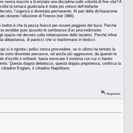
enza riuscire a licenziare una disciplina sulle volontà di fine vita? A
volta la lumaca giudiziaria è stata più veloce dell’elefante
decreto, l’urgenza è diventata permanente. Al pari della dichiarazione
o durante l’alluvione di Firenze (nel 1966).
inoltre è che la pezza finisce per essere peggiore del buco. Perché
pecie avrebbe pure assunto le sembianze d’un provvedimento
li spazio nel decreto sulla rottamazione delle lavatrici. Perché infine
à abbastanza, di pasticci che si trasformano in bisticci.
qui si è rigirata i pollici senza provvedere, se in ultimo ha tentato la
cane sono diventate pervasive, ed anche più aggressive, da quando le
e d’iscritti e militanti: basta rievocare il sistema con cui ci hanno
arlamento. Questa doppia debolezza, questa doppia prepotenza, confisca la
cittadino Englaro, il cittadino Napolitano.
Registrato