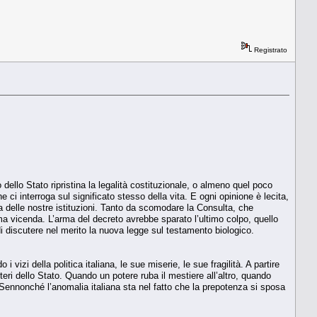
Registrato
dello Stato ripristina la legalità costituzionale, o almeno quel poco
ci interroga sul significato stesso della vita. E ogni opinione è lecita,
tia delle nostre istituzioni. Tanto da scomodare la Consulta, che
a vicenda. L’arma del decreto avrebbe sparato l’ultimo colpo, quello
à di discutere nel merito la nuova legge sul testamento biologico.
zi della politica italiana, le sue miserie, le sue fragilità. A partire
oteri dello Stato. Quando un potere ruba il mestiere all’altro, quando
ni. Sennonché l’anomalia italiana sta nel fatto che la prepotenza si sposa