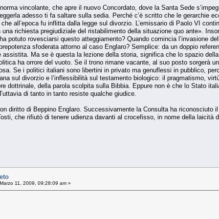
 norma vincolante, che apre il nuovo Concordato, dove la Santa Sede s’impegna 
gerla adesso ti fa saltare sulla sedia. Perché c’è scritto che le gerarchie ecc
 che all’epoca fu inflitta dalla legge sul divorzio. L’emissario di Paolo VI con
 una richiesta pregiudiziale del ristabilimento della situazione quo ante». Ins
 ha potuto rovesciarsi questo atteggiamento? Quando comincia l’invasione delle
 prepotenza sfoderata attorno al caso Englaro? Semplice: da un doppio refere
 assistita. Ma se è questa la lezione della storia, significa che lo spazio del
olitica ha orrore del vuoto. Se il trono rimane vacante, al suo posto sorgerà un a
iosa. Se i politici italiani sono libertini in privato ma genuflessi in pubblico,
ana sul divorzio e l’inflessibilità sul testamento biologico: il pragmatismo, vir
re dottrinale, della parola scolpita sulla Bibbia. Eppure non è che lo Stato itali
Tuttavia di tanto in tanto resiste qualche giudice.
on diritto di Beppino Englaro. Successivamente la Consulta ha riconosciuto i
osti, che rifiutò di tenere udienza davanti al crocefisso, in nome della laicità 
eto
Marzo 11, 2009, 09:28:09 am »