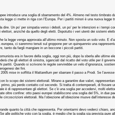
pee introduce una soglia di sbarramento del 4%. Almeno nel testo timbrato da
ta legge ci mette in riga con l’Europa. Per i partiti minori è una nuova legge tr
da dire. Un po’ per simpatia verso i deboli, un po’ per le intenzioni e i tempi c
elettori, anziché da quello degli eletti. Dopotutto i veri utenti dei sistemi elett
che la legge venga approvata all’ultimo minuto. Non sposta un solo voto. E d’a
tura europea, ci saremmo tenuti sul groppone per un quinquennio una rapprese
re, tanto da fargli mangiare in un boccone i piccoli partiti.
munista era in favore della soglia, oggi non più, dopo la sberla alle ultime ele
 che gli elettori di sinistra, sganciati dal ricatto del voto utile per il governo
cchi partiti. Quando si scrivono le regole servirebbe un velo d’ignoranza, sosti
erogenesi dei fini.
005 mise in soffitta il Mattarellum per sbarrare il passo a Prodi. Se l’avesse
on lo scopo dei sistemi elettorali. Mirano a garantire due valori, rappresentanz
 il primo, più perdo contatto col secondo. Si tratta di contemperarli, di fissar
le è di rappresentare gli elettori. Se c’è una soglia per accedervi, molti elettor
ate oltre confine: otto paesi europei stabiliscono una soglia del 5%, in due pa
e circoscrizioni elettorali. Ma l’obiezione all’obiezione muove dall’interesse d
ande quanto la città che rappresenta. Per orientarmi devo vederci chiaro, anch
e alle politiche voto con la soglia, è meglio che la soglia sia prevista pure a