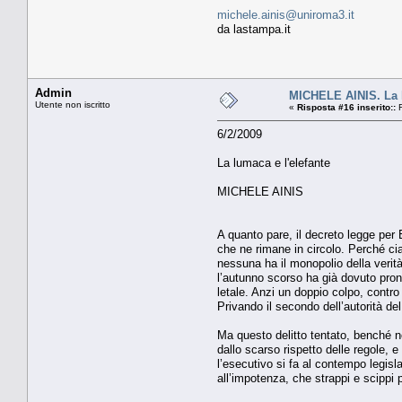
michele.ainis@uniroma3.it
da lastampa.it
Admin
MICHELE AINIS. La l
Utente non iscritto
«
Risposta #16 inserito::
F
6/2/2009
La lumaca e l'elefante
MICHELE AINIS
A quanto pare, il decreto legge per 
che ne rimane in circolo. Perché cia
nessuna ha il monopolio della verità.
l’autunno scorso ha già dovuto pron
letale. Anzi un doppio colpo, contro 
Privando il secondo dell’autorità de
Ma questo delitto tentato, benché no
dallo scarso rispetto delle regole, e
l’esecutivo si fa al contempo legisla
all’impotenza, che strappi e scippi