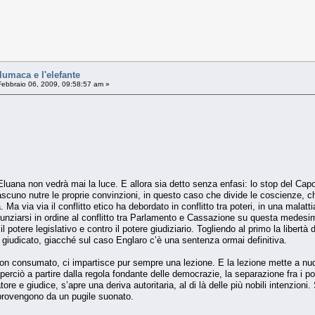
umaca e l'elefante
ebbraio 06, 2009, 09:58:57 am »
Eluana non vedrà mai la luce. E allora sia detto senza enfasi: lo stop del Capo 
scuno nutre le proprie convinzioni, in questo caso che divide le coscienze, che 
 Ma via via il conflitto etico ha debordato in conflitto tra poteri, in una malat
unziarsi in ordine al conflitto tra Parlamento e Cassazione su questa medesim
il potere legislativo e contro il potere giudiziario. Togliendo al primo la libert
l giudicato, giacché sul caso Englaro c’è una sentenza ormai definitiva.
n consumato, ci impartisce pur sempre una lezione. E la lezione mette a nudo i vi
 perciò a partire dalla regola fondante delle democrazie, la separazione fra i p
tore e giudice, s’apre una deriva autoritaria, al di là delle più nobili intenzio
 provengono da un pugile suonato.