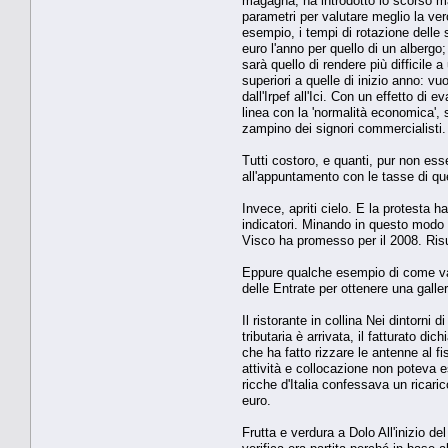
magagna, ha introdotto lo scorso marz
parametri per valutare meglio la ver
esempio, i tempi di rotazione delle s
euro l'anno per quello di un albergo;
sarà quello di rendere più difficile
superiori a quelle di inizio anno: 
dall'Irpef all'Ici. Con un effetto d
linea con la 'normalità economica', 
zampino dei signori commercialisti.
Tutti costoro, e quanti, pur non ess
all'appuntamento con le tasse di que
Invece, apriti cielo. E la protesta 
indicatori. Minando in questo modo l
Visco ha promesso per il 2008. Risul
Eppure qualche esempio di come vann
delle Entrate per ottenere una galle
Il ristorante in collina Nei dintorni
tributaria è arrivata, il fatturato d
che ha fatto rizzare le antenne al fi
attività e collocazione non poteva e
ricche d'Italia confessava un ricari
euro.
Frutta e verdura a Dolo All'inizio de