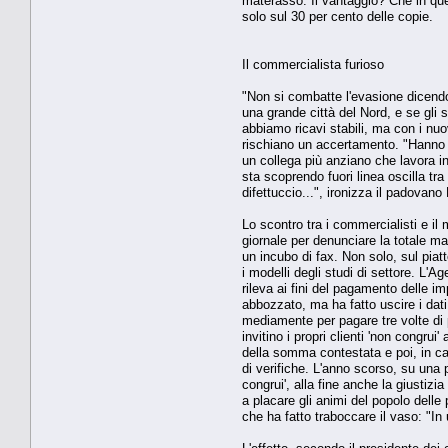
materasso. Il vantaggio? Che in ques
solo sul 30 per cento delle copie.
Il commercialista furioso
"Non si combatte l'evasione dicendo
una grande città del Nord, e se gli
abbiamo ricavi stabili, ma con i nuov
rischiano un accertamento. "Hanno u
un collega più anziano che lavora in
sta scoprendo fuori linea oscilla tr
difettuccio...", ironizza il padovan
Lo scontro tra i commercialisti e i
giornale per denunciare la totale ma
un incubo di fax. Non solo, sul piat
i modelli degli studi di settore. L'A
rileva ai fini del pagamento delle i
abbozzato, ma ha fatto uscire i dat
mediamente per pagare tre volte di pi
invitino i propri clienti 'non congru
della somma contestata e poi, in cas
di verifiche. L'anno scorso, su una p
congrui', alla fine anche la giustizi
a placare gli animi del popolo delle 
che ha fatto traboccare il vaso: "