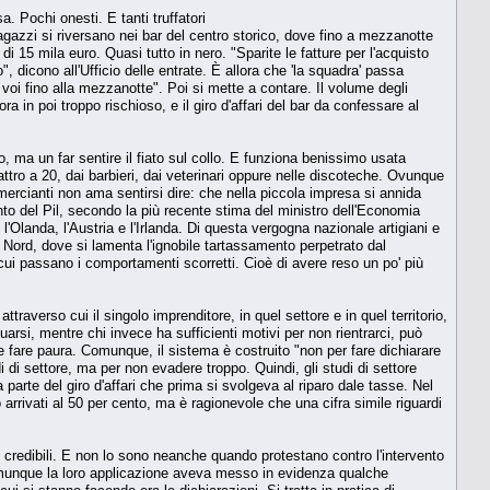
sa. Pochi onesti. E tanti truffatori
 ragazzi si riversano nei bar del centro storico, dove fino a mezzanotte
di 15 mila euro. Quasi tutto in nero. "Sparite le fatture per l'acquisto
 dicono all'Ufficio delle entrate. È allora che 'la squadra' passa
 voi fino alla mezzanotte". Poi si mette a contare. Il volume degli
ra in poi troppo rischioso, e il giro d'affari del bar da confessare al
, ma un far sentire il fiato sul collo. E funziona benissimo usata
ttro a 20, dai barbieri, dai veterinari oppure nelle discoteche. Ovunque
commercianti non ama sentirsi dire: che nella piccola impresa si annida
ento del Pil, secondo la più recente stima del ministro dell'Economia
Olanda, l'Austria e l'Irlanda. Di questa vergogna nazionale artigiani e
l Nord, dove si lamenta l'ignobile tartassamento perpetrato dal
cui passano i comportamenti scorretti. Cioè di avere reso un po' più
attraverso cui il singolo imprenditore, in quel settore e in quel territorio,
uarsi, mentre chi invece ha sufficienti motivi per non rientrarci, può
e fare paura. Comunque, il sistema è costruito "non per fare dichiarare
di settore, ma per non evadere troppo. Quindi, gli studi di settore
 parte del giro d'affari che prima si svolgeva al riparo dale tasse. Nel
 arrivati al 50 per cento, ma è ragionevole che una cifra simile riguardi
ndi credibili. E non lo sono neanche quando protestano contro l'intervento
comunque la loro applicazione aveva messo in evidenza qualche