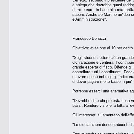
L'effetto, secondo il presidente dei
e spiega che dovrebbe quasi raddopp
di mille euro. In base alla mia tari
sapere. Anche se Martino un'idea ce l
e Amministrazione".
Francesco Bonazzi
Obiettivo: evasione al 10 per cento
"Sugli studi di settore c'è un grand
dichiarazione è veritiera. I contrib
grande esperta di fisco. Difende gli 
controllare tutti i contribuenti. Fa
scovare questi imbrogli gli indici e
di dover pagare molte tasse in più".
Potrebbe esserci una alternativa agl
"Dovrebbe dirlo chi protesta cosa vu
bassi. Rendere visibile la lotta all'
Gli interessati si lamentano dell'effe
"Le dichiarazioni dei contribuenti d