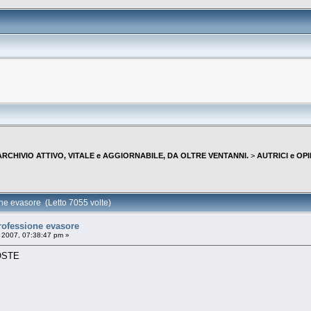
--ARCHIVIO ATTIVO, VITALE e AGGIORNABILE, DA OLTRE VENTANNI.
>
AUTRICI e OP
one evasore (Letto 7055 volte)
rofessione evasore
 2007, 07:38:47 pm »
OSTE