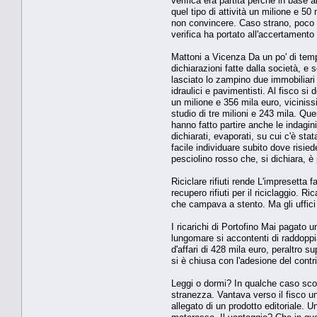
verifica era partita perché in base 
quel tipo di attività un milione e 5
non convincere. Caso strano, poco pri
verifica ha portato all'accertamento d
Mattoni a Vicenza Da un po' di tempo
dichiarazioni fatte dalla società, e 
lasciato lo zampino due immobiliari 
idraulici e pavimentisti. Al fisco si
un milione e 356 mila euro, viciniss
studio di tre milioni e 243 mila. Que
hanno fatto partire anche le indagini 
dichiarati, evaporati, su cui c'è sta
facile individuare subito dove risied
pesciolino rosso che, si dichiara, è 
Riciclare rifiuti rende L'impresetta 
recupero rifiuti per il riciclaggio.
che campava a stento. Ma gli uffici 
I ricarichi di Portofino Mai pagato u
lungomare si accontenti di raddoppi
d'affari di 428 mila euro, peraltro s
si è chiusa con l'adesione del contr
Leggi o dormi? In qualche caso scopr
stranezza. Vantava verso il fisco u
allegato di un prodotto editoriale.