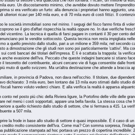
allo studio di settore c'era qualcosa che non tornava. I ricavi, un milione di e
0 mila euro. Un discostamento minimo, che avrebbe dovuto mettere l'imprenditore 
ma si era verificato un furto: alla denuncia i proprietari hanno aggiunto, una vo
i ulteriori ricavi per 140 mila euro, e di 70 mila euro di costi fittizi. Il contenz
 le società immobiliari sono nel mirino. I segugi del fisco fanno finta di voler
scoprono se il giro d'affari rispecchia la realtà oppure no. In due verifiche fresc
del vicentino. La tecnica è quella di farsi pagare in contanti il 30 per cento d
 denunciano poi le vendite sottocosto. Questa tecnica non resta impigliata nelle 
imo a quello previsto dallo studio, pari a un milione e 359 mila; nel secondo cas
sto a dimostrazione che gli studi non sono poi particolarmente 'cattivi'. Ma con q
sui conti bancari dei titolari dell'impresa. E lì è scattata la trappola: la verific
ta anche evasione dell'Iva. Peccato che queste indagini bancarie si stiano facen
e il tesoretto del contribuente, alcuni cercano vie di fuga consentite dalle fro
più muto di quello svizzero. Ma un'altra destinazione che attende a braccia aperte
familiare, in provincia di Padova, non dava nell'occhio. Il titolare, due dipende
 Ricavo dichiarato: 3 mila euro, ben lontano dai 13 mila euro stimati dallo studi
fiscali hanno voluto vederci chiaro. E alla verifica la realtà è apparsa alquanto
n conto nel posto più chic della Riviera ligure, la Portofino delle ville delle gr
are nel menù i costi sopportati, appare una bella favola. La stessa cosa che h
uperiore a quello richiesto dallo studio di settore, che si fermava a 415. La ver
ibuente a 507 mila.
ire la frode in base allo studio di settore è quasi impossibile. È il caso di 
n credito molto consistente dell'Iva. Come mai? Con somma sorpresa, l'indagine
 Una pubblicazione stampata ad hoc portava un prezzo di copertina incredibile: