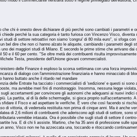
to modo il commerciante rientrava sotto il regime privilegiato dell'editoria, ch
 che chi è onesto deve dichiarare di più perché sono cambiati i parametri e ora
 si chiede perché la sua categoria è tanto furiosa con Vincenzo Visco, diventa
i studi di settore retroattivi non siamo 'congrui' di 80 mila euro", si sfoga con 
n bel dire che non ci hanno alzato le aliquote, cambiando i parametri degli st
 uno dei maggiori studi di Milano. E secondo le prime stime che arrivano dai c
a il 50 e il 60 per cento. "Se oltre metà dei contribuenti risulta improvvisamen
o Michele Testa, presidente dell'Unione giovani commercialisti.
l ministero delle Finanze è esploso la scorsa settimana con una forza imprevist
ncanza di dialogo con l'amministrazione finanziaria e hanno minacciato di blocc
to hanno buttato anche il ritardo nel mandare
genzia delle Entrate ha tacciato i commercialisti di 'sedizione' e questi si sono
mposte, ma avrebbe meri fini di monitoraggio. Insomma, nessuna legge violata, m
i sugli accertamenti per convincere gli autonomi che adeguarsi ai nuovi indici
ù. La partita, al di là delle schermaglie, si gioca proprio sull'accertamento. A im
i' a sfidare il Fisco e ad aspettare le verifiche. È vero che così facendo si risc
o di vittoria, di vedersela restituita non prima di cinque anni. Ma è anche vero
latea di 2,6 milioni di contribuenti che aderiscono agli studi di settore, sono sta
a tributaria verrebbe intasata. Ora è possibile che sugli studi di settore il cen
partite Iva. E di chi li assiste. Martino, che ha 35 anni di professione sulle spa
In un anno, Visco non ne ha azzeccata una, toccando e ritoccando continuamen