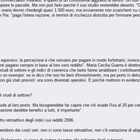
 commercialisti milanesi, è quello di un consistente aggravio di lavoro. Un suo c
iare le parcelle. Ma non può farlo perché il suo studio resterebbe deserto: "
ffa oraria dovrei chiedergli quasi 1.500 euro, ma ovviamente non scaricherò su 
'ha: "paga l'intera nazione, in termini di ricchezza distrutta per l'immane perdi
e equivoco: la percezione è che servano per pagare in modo forfettario, invece 
uenti pagano sempre in base al loro vero reddito". Maria Cecilia Guerra è diret
studi di settore e gli indici di coerenza che tanto fanno arrabbiare i contribuenti
ccio un esempio: se io dico che non ho beni d'investimento, ma poi porto in de
rano già stati previsti: ora sono diventati operativi. E poiché mettono in eviden
i studi di settore?
ole al loro posto. Ma bisognerebbe far capire che chi evade l'Iva al 20 per cen
evasione darebbe benefici a tutti, è importante".
tto retroattivo degli indici sui redditi 2006.
ipendono dai costi veri: non ci sono tasse retroattive, non c'è variazione di ali