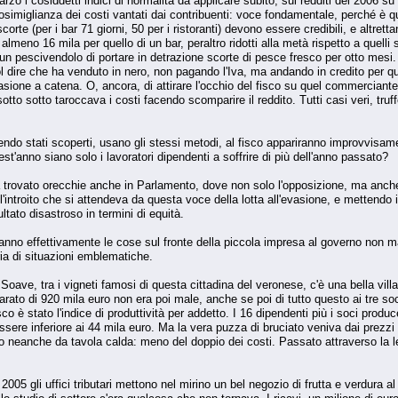
o i cosiddetti indici di normalità da applicare subito, sui redditi del 2006 su c
osimiglianza dei costi vantati dai contribuenti: voce fondamentale, perché è que
corte (per i bar 71 giorni, 50 per i ristoranti) devono essere credibili, e altre
 almeno 16 mila per quello di un bar, peraltro ridotti alla metà rispetto a quelli 
 a un pescivendolo di portare in detrazione scorte di pesce fresco per otto mes
vuol dire che ha venduto in nero, non pagando l'Iva, ma andando in credito per
i evasione a catena. O, ancora, di attirare l'occhio del fisco su quel commercia
sotto sotto taroccava i costi facendo scomparire il reddito. Tutti casi veri, tr
endo stati scoperti, usano gli stessi metodi, al fisco appariranno improvvisam
st'anno siano solo i lavoratori dipendenti a soffrire di più dell'anno passato?
ha trovato orecchie anche in Parlamento, dove non solo l'opposizione, ma anche
'introito che si attendeva da questa voce della lotta all'evasione, e mettendo i
tato disastroso in termini di equità.
o effettivamente le cose sul fronte della piccola impresa al governo non manca
ria di situazioni emblematiche.
 di Soave, tra i vigneti famosi di questa cittadina del veronese, c'è una bella v
ichiarato di 920 mila euro non era poi male, anche se poi di tutto questo ai tre 
sco è stato l'indice di produttività per addetto. I 16 dipendenti più i soci prod
ssere inferiore ai 44 mila euro. Ma la vera puzza di bruciato veniva dai prezzi d
co neanche da tavola calda: meno del doppio dei costi. Passato attraverso la len
l 2005 gli uffici tributari mettono nel mirino un bel negozio di frutta e verdura 