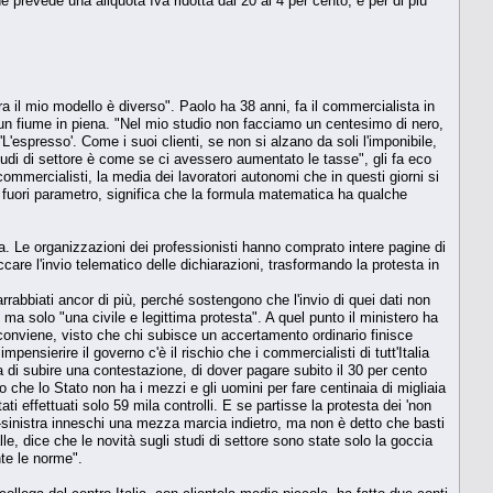
e prevede una aliquota Iva ridotta dal 20 al 4 per cento, e per di più
 il mio modello è diverso". Paolo ha 38 anni, fa il commercialista in
 un fiume in piena. "Nel mio studio non facciamo un centesimo di nero,
'L'espresso'. Come i suoi clienti, se non si alzano da soli l'imponibile,
udi di settore è come se ci avessero aumentato le tasse", gli fa eco
ommercialisti, la media dei lavoratori autonomi che in questi giorni si
te fuori parametro, significa che la formula matematica ha qualche
a. Le organizzazioni dei professionisti hanno comprato intere pagine di
are l'invio telematico delle dichiarazioni, trasformando la protesta in
 arrabbiati ancor di più, perché sostengono che l'invio di quei dati non
a solo "una civile e legittima protesta". A quel punto il ministero ha
 conviene, visto che chi subisce un accertamento ordinario finisce
pensierire il governo c'è il rischio che i commercialisti di tutt'Italia
hia di subire una contestazione, di dover pagare subito il 30 per cento
 che lo Stato non ha i mezzi e gli uomini per fare centinaia di migliaia
ti effettuati solo 59 mila controlli. E se partisse la protesta dei 'non
tro-sinistra inneschi una mezza marcia indietro, ma non è detto che basti
lle, dice che le novità sugli studi di settore sono state solo la goccia
te le norme".