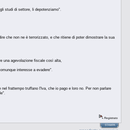
li studi di settore, li depotenziamo".
ire che non ne è terrorizzato, e che ritiene di poter dimostrare la sua
re una agevolazione fiscale così alta,
o comunque interesse a evadere".
e nel frattempo truffano l'Iva, che io pago e loro no. Per non parlare
le".
Registrato
STAMPA