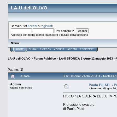
LA-U dell'OLIVO
Benvenuto!
Accedi
o
registrati
.
Accesso con nome utente, password e durata della sessione
Notizie
:
HOME
GUIDA
RICERCA
AGENDA
ACCEDI
REGISTRATI
LA-U dell'OLIVO
>
Forum Pubblico
>
LA-U STORICA 2 -Ante 12 maggio 2023 
Pagine: [
1
]
Autore
Discussione: Paola PILATI. - Professi
Admin
Paola PILATI. - P
Utente non iscritto
«
inserito::
Giugno 30,
FISCO / LA GUERRA DELLE IMP
Professione evasore
di Paola Pilati