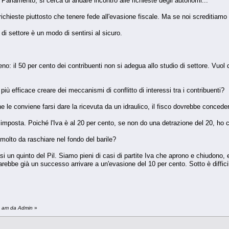
 Parlamento, si cerca di andare incontro alle richieste degli autonomi...
chieste piuttosto che tenere fede all'evasione fiscale. Ma se noi screditiamo g
o di settore è un modo di sentirsi al sicuro.
o: il 50 per cento dei contribuenti non si adegua allo studio di settore. Vuol d
più efficace creare dei meccanismi di conflitto di interessi tra i contribuenti?
e le conviene farsi dare la ricevuta da un idraulico, il fisco dovrebbe concede
si imposta. Poiché l'Iva è al 20 per cento, se non do una detrazione del 20, h
molto da raschiare nel fondo del barile?
si un quinto del Pil. Siamo pieni di casi di partite Iva che aprono e chiudono, 
Sarebbe già un successo arrivare a un'evasione del 10 per cento. Sotto è diffici
59 am da Admin
»