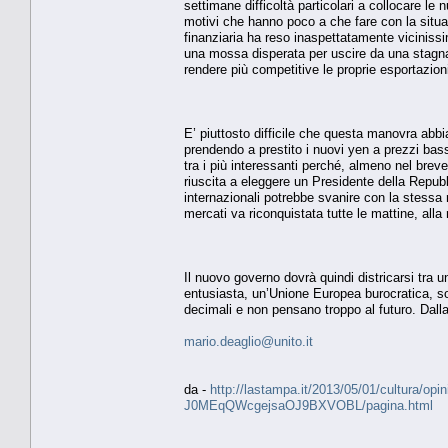
settimane difficoltà particolari a collocare le
motivi che hanno poco a che fare con la situa
finanziaria ha reso inaspettatamente vicinissi
una mossa disperata per uscire da una stagnaz
rendere più competitive le proprie esportazion
E’ piuttosto difficile che questa manovra ab
prendendo a prestito i nuovi yen a prezzi bassis
tra i più interessanti perché, almeno nel breve
riuscita a eleggere un Presidente della Repub
internazionali potrebbe svanire con la stessa r
mercati va riconquistata tutte le mattine, alla r
Il nuovo governo dovrà quindi districarsi tr
entusiasta, un’Unione Europea burocratica, sosp
decimali e non pensano troppo al futuro. Dalla 
mario.deaglio@unito.it
da -
http://lastampa.it/2013/05/01/cultura/opini
J0MEqQWcgejsaOJ9BXVOBL/pagina.html