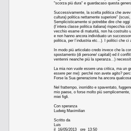
"scorza piú dura" e guardacaso questa generazio
Successivamente, la scelta politica che avevate
cultura) politica nettamente superiore" (scusi
Semplicisticamente si potrebbe dire che oggi n
(l´intera classe politica italiana) rispecchia c
vecchio esame di maturitá, non ha costruito un
e non hanno ancora individuato un successore 
politica, per l´industria etc...). I politici che
In modo piú articolato credo invece che la com
spostamento (di persone/ capitali) ed il confli
ventenni neanche piú la speranza…) necessitan
La mia non vuole essere una critica, ma un grid
essere per me): perché non avete agito? perch
Forse la Sua generazione ha ancora qualcosa 
Nel frattempo, inorridito e spaventato, fugge
mio paese, o forse molto piú semplicemente, s
miei figli.
Con speranza
Ludwig Maximilian
Scritto da
Luis
il 16/05/2013 ore 13:50