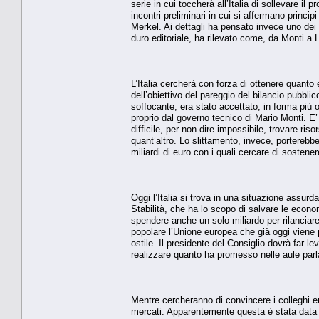
serie in cui toccherà all’Italia di sollevare il p
incontri preliminari in cui si affermano princ
Merkel. Ai dettagli ha pensato invece uno dei p
duro editoriale, ha rilevato come, da Monti a L
L’Italia cercherà con forza di ottenere quanto
dell’obiettivo del pareggio del bilancio pubbli
soffocante, era stato accettato, in forma più 
proprio dal governo tecnico di Mario Monti. E
difficile, per non dire impossibile, trovare ris
quant’altro. Lo slittamento, invece, porterebb
miliardi di euro con i quali cercare di sostene
Oggi l’Italia si trova in una situazione assu
Stabilità, che ha lo scopo di salvare le econom
spendere anche un solo miliardo per rilanciare
popolare l’Unione europea che già oggi viene 
ostile. Il presidente del Consiglio dovrà far l
realizzare quanto ha promesso nelle aule parl
Mentre cercheranno di convincere i colleghi e
mercati. Apparentemente questa è stata data 