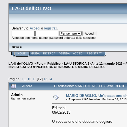
LA-U dell'OLIVO
Benvenuto!
Accedi
o
registrati
.
Accesso con nome utente, password e durata della sessione
Notizie
:
HOME
GUIDA
RICERCA
AGENDA
ACCEDI
REGISTRATI
LA-U dell'OLIVO
>
Forum Pubblico
>
LA-U STORICA 2 -Ante 12 maggio 2023 
INVESTICATIVO d'INCHIESTA. OPINIONISTI.
>
MARIO DEAGLIO.
Pagine:
1
...
10
11
[
12
]
13
14
Autore
Discussione: MARIO DEAGLIO. (Letto 193701 v
Admin
MARIO DEAGLIO. Un’occasione ch
Utente non iscritto
«
Risposta #165 inserito::
Febbraio 09, 2013
Editoriali
09/02/2013
Un’occasione che dobbiamo cogliere