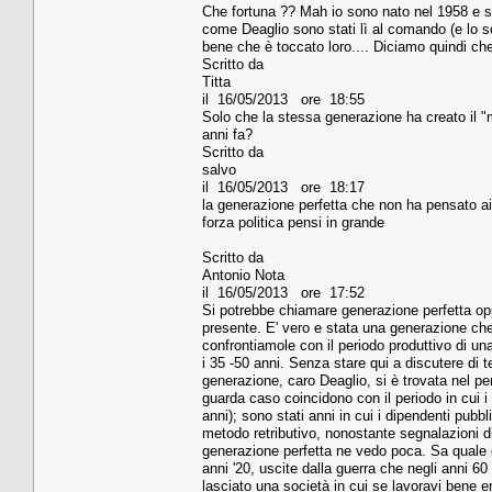
Che fortuna ?? Mah io sono nato nel 1958 e sen
come Deaglio sono stati lì al comando (e lo so
bene che è toccato loro.... Diciamo quindi ch
Scritto da
Titta
il 16/05/2013 ore 18:55
Solo che la stessa generazione ha creato il "m
anni fa?
Scritto da
salvo
il 16/05/2013 ore 18:17
la generazione perfetta che non ha pensato ai
forza politica pensi in grande
Scritto da
Antonio Nota
il 16/05/2013 ore 17:52
Si potrebbe chiamare generazione perfetta opp
presente. E' vero e stata una generazione che
confrontiamole con il periodo produttivo di un
i 35 -50 anni. Senza stare qui a discutere di te
generazione, caro Deaglio, si è trovata nel pe
guarda caso coincidono con il periodo in cui i
anni); sono stati anni in cui i dipendenti pubb
metodo retributivo, nonostante segnalazioni d
generazione perfetta ne vedo poca. Sa quale è
anni '20, uscite dalla guerra che negli anni 6
lasciato una società in cui se lavoravi bene e