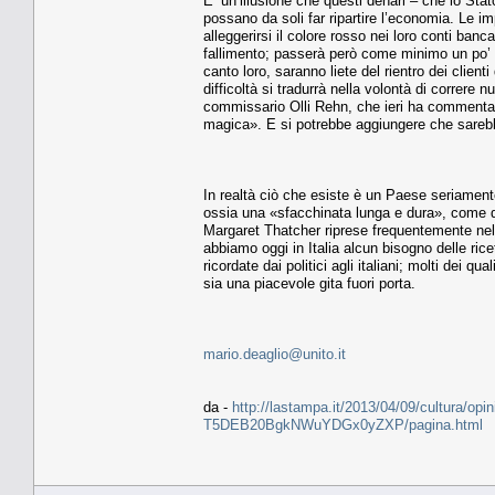
E’ un’illusione che questi denari – che lo Stato
possano da soli far ripartire l’economia. Le i
alleggerirsi il colore rosso nei loro conti banc
fallimento; passerà però come minimo un po’ d
canto loro, saranno liete del rientro dei clien
difficoltà si tradurrà nella volontà di correre
commissario Olli Rehn, che ieri ha commentato
magica». E si potrebbe aggiungere che sarebb
In realtà ciò che esiste è un Paese seriamente
ossia una «sfacchinata lunga e dura», come d
Margaret Thatcher riprese frequentemente nel 
abbiamo oggi in Italia alcun bisogno delle ri
ricordate dai politici agli italiani; molti dei 
sia una piacevole gita fuori porta.
mario.deaglio@unito.it
da -
http://lastampa.it/2013/04/09/cultura/opini
T5DEB20BgkNWuYDGx0yZXP/pagina.html