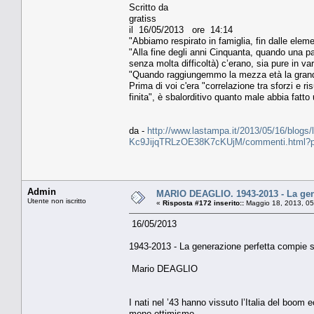
Scritto da
gratiss
il 16/05/2013 ore 14:14
"Abbiamo respirato in famiglia, fin dalle element
"Alla fine degli anni Cinquanta, quando una par
senza molta difficoltà) c’erano, sia pure in var
"Quando raggiungemmo la mezza età la grande c
Prima di voi c'era "correlazione tra sforzi e ri
finita", è sbalorditivo quanto male abbia fatt
da -
http://www.lastampa.it/2013/05/16/blogs/l
Kc9JijqTRLzOE38K7cKUjM/commenti.html?
Admin
MARIO DEAGLIO. 1943-2013 - La gene
Utente non iscritto
«
Risposta #172 inserito::
Maggio 18, 2013, 05
16/05/2013
1943-2013 - La generazione perfetta compie s
Mario DEAGLIO
I nati nel ’43 hanno vissuto l’Italia del boom
meno ottimismo