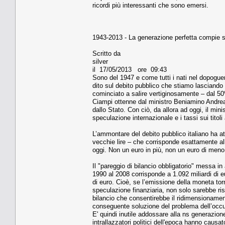
ricordi più interessanti che sono emersi.
1943-2013 - La generazione perfetta compie s
Scritto da
silver
il 17/05/2013 ore 09:43
Sono del 1947 e come tutti i nati nel dopogue
dito sul debito pubblico che stiamo lasciando 
cominciato a salire vertiginosamente – dal 50%
Ciampi ottenne dal ministro Beniamino Andreatt
dallo Stato. Con ciò, da allora ad oggi, il mini
speculazione internazionale e i tassi sui tito
L’ammontare del debito pubblico italiano ha attu
vecchie lire – che corrisponde esattamente all
oggi. Non un euro in più, non un euro di meno
Il "pareggio di bilancio obbligatorio" messa in
1990 al 2008 corrisponde a 1.092 miliardi di eu
di euro. Cioè, se l’emissione della moneta torn
speculazione finanziaria, non solo sarebbe ris
bilancio che consentirebbe il ridimensionamen
conseguente soluzione del problema dell’occ
E' quindi inutile addossare alla ns generazion
intrallazzatori politici dell'epoca hanno causat