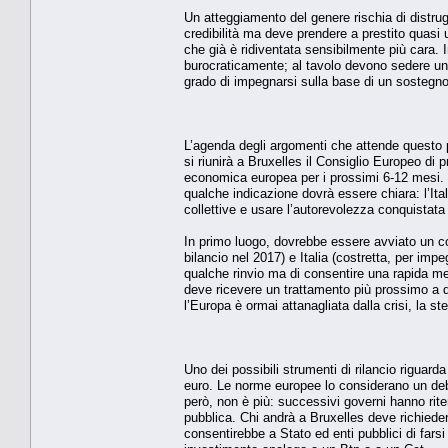
Un atteggiamento del genere rischia di distrugge
credibilità ma deve prendere a prestito quasi u
che già è ridiventata sensibilmente più cara. 
burocraticamente; al tavolo devono sedere un 
grado di impegnarsi sulla base di un sostegno
L’agenda degli argomenti che attende questo p
si riunirà a Bruxelles il Consiglio Europeo di
economica europea per i prossimi 6-12 mesi. E’
qualche indicazione dovrà essere chiara: l’Ita
collettive e usare l’autorevolezza conquistata
In primo luogo, dovrebbe essere avviato un con
bilancio nel 2017) e Italia (costretta, per im
qualche rinvio ma di consentire una rapida mes
deve ricevere un trattamento più prossimo a q
l’Europa è ormai attanagliata dalla crisi, la 
Uno dei possibili strumenti di rilancio riguarda 
euro. Le norme europee lo considerano un deb
però, non è più: successivi governi hanno rite
pubblica. Chi andrà a Bruxelles deve richiede
consentirebbe a Stato ed enti pubblici di farsi