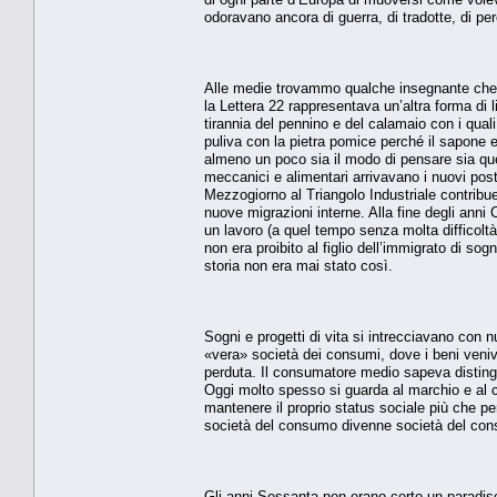
odoravano ancora di guerra, di tradotte, di perc
Alle medie trovammo qualche insegnante che us
la Lettera 22 rappresentava un’altra forma di l
tirannia del pennino e del calamaio con i qual
puliva con la pietra pomice perché il sapone 
almeno un poco sia il modo di pensare sia quell
meccanici e alimentari arrivavano i nuovi posti d
Mezzogiorno al Triangolo Industriale contrib
nuove migrazioni interne. Alla fine degli anni 
un lavoro (a quel tempo senza molta difficoltà
non era proibito al figlio dell’immigrato di sog
storia non era mai stato così.
Sogni e progetti di vita si intrecciavano con
«vera» società dei consumi, dove i beni veniva
perduta. Il consumatore medio sapeva distinguere
Oggi molto spesso si guarda al marchio e al c
mantenere il proprio status sociale più che pe
società del consumo divenne società del co
Gli anni Sessanta non erano certo un paradiso,