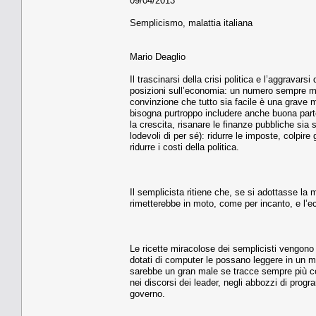
09/04/2013
Semplicismo, malattia italiana
Mario Deaglio
Il trascinarsi della crisi politica e l’aggrava
posizioni sull’economia: un numero sempre magg
convinzione che tutto sia facile è una grave m
bisogna purtroppo includere anche buona parte 
la crescita, risanare le finanze pubbliche sia 
lodevoli di per sé): ridurre le imposte, colpire
ridurre i costi della politica.
Il semplicista ritiene che, se si adottasse la 
rimetterebbe in moto, come per incanto, e l’ec
Le ricette miracolose dei semplicisti vengono s
dotati di computer le possano leggere in un m
sarebbe un gran male se tracce sempre più cons
nei discorsi dei leader, negli abbozzi di prog
governo.