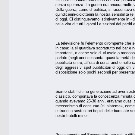
senza speranza. La guerra era ancora molto vici
Della guerra, come di politica, si raccontava 
quindicenni-diciottenni la nostra sensibilità (e
di oggi. Ci distinguevamo istintivamente in «d
nella vita di tutti i giorni Le sezioni dei partiti
La televisione fu l’elemento dirompente che 
in casa: la si guardava soprattutto nei bar e 
importanti, o anche solo di «Lascia o raddoppi
parlato (negli anni sessanta, quasi la metà del
pubblicità entrò, all’ora di cena, anche nelle 
degli aggressivi spot pubblicitari di oggi: ch
disposizione solo pochi secondi per presentar
Siamo stati l’ultima generazione ad aver sost
classico, comportava la conoscenza minuta di n
quando avevamo 25-30 anni, eravamo quasi tutt
meccanismo di consumo («il sistema», come si
estranei o sostenitori tiepidi delle barricate
nostri fratelli minori.
Precisamente nel Sessantotto, per noi, a differ