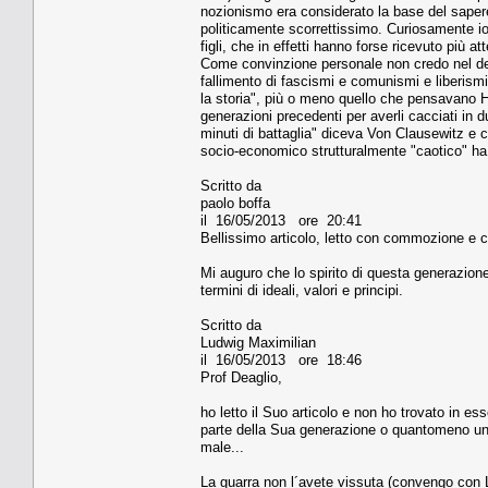
nozionismo era considerato la base del saper
politicamente scorrettissimo. Curiosamente i
figli, che in effetti hanno forse ricevuto più at
Come convinzione personale non credo nel de
fallimento di fascismi e comunismi e liberism
la storia", più o meno quello che pensavano Hi
generazioni precedenti per averli cacciati in 
minuti di battaglia" diceva Von Clausewitz e 
socio-economico strutturalmente "caotico" ha re
Scritto da
paolo boffa
il 16/05/2013 ore 20:41
Bellissimo articolo, letto con commozione e c
Mi auguro che lo spirito di questa generazion
termini di ideali, valori e principi.
Scritto da
Ludwig Maximilian
il 16/05/2013 ore 18:46
Prof Deaglio,
ho letto il Suo articolo e non ho trovato in es
parte della Sua generazione o quantomeno una
male...
La guarra non l´avete vissuta (convengo con L