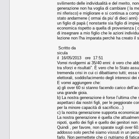
svilimento delle individualità e del merito, non
generazione non ha voglia di cambiare ( la me
mi riferisco) e migliorare e si continua a com
stato andarmene ( ormai da piu' di dieci ann
un figlio di papà ( nonstante sia figlio di imp
economica rispetto a quella di provenienza ( d
di insegnare a mio figlio che le azioni indivi
lezione non l'ha imparata perchè ha creato il s
Scritto da
sicula
il 16/05/2013 ore 17:51
Vorrei rivolgermi ai 35/40 enni: è vero che ab
tra sforzi e risultati”. È vero che lo Stato a
tremenda crisi in cui ci dibattiamo tutti; essa 
elettorali, soddisfacimento degli interessi dei r
E vorrei aggiungere che:
a) gli over 60 si stanno facendo carico dell’ac
una grande gioia.
b) La nostra generazione è forse l’ultima che 
aspettarci dai nostri figli, per le peggiorate 
per la minore capacità di sacrificio...)
c) la nostra generazione supporta economicame
La nostra generazione è quella che attualment
nipoti, quello dei figli e quello dei genitori non
Quindi , per favore, non sparate sugli over 60
addosso solo perché siamo vissuti in un perio
farlo. Non permettete che ci nutriamo di fatic