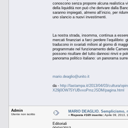
conoscono senza proporre alcuna realistica vi
della liquidità non può che derivare dalla Banc
saranno impiegati, almeno all’inizio, per ridur
uno slancio a nuovi investimenti.
La nostra strada, insomma, continua a essere 
mercati finanziari a farci perdere l’equilibrio:
traducono in svariati milioni al giorno di magg
programmate nel funzionamento delle Camere. 
possono risultare del tutto dannosi rinvii e po
panorama politico italiano: un panorama surre
mario.deaglio@unito.it
da -
http://lastampa.it/2013/04/03/cultura/opin
X29j0OW75YUBvxoPmzJSDM/pagina.html
Admin
MARIO DEAGLIO. Semplicismo, mal
Utente non iscritto
«
Risposta #169 inserito::
Aprile 09, 2013, 
Editoriali