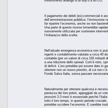
investimento analogo a un Btp o a un Cct.
Il pagamento dei debiti (ex)-commerciali è asso
dell’amministrazione pubblica: l’immissione ra
far ripartire l’economia, anche se non baster
Una parte di queste risorse tornerebbe rapidam
nuovamente utilizzata per sostenere interventi 
l’imbarazzo della scelta.
Nell’attuale emergenza economica non si può, i
ingenti e contabilmente valutate a circa 40 dol
contabile (per un valore di circa 150 miliardi d
a una riduzione dello spread. Com’è noto, spre
di deficit. L’oro potrebbe poi essere dato in g
ottenere non un nuovo prestito, di cui non c’è 
Fondo Salva Italia, senza passare necessaria
Naturalmente per ottenere qualcosa è necessari
pienezza dei loro poteri, appoggiati da un vot
prossimi 2-3 mesi è essenziale perché l’Italia
tutto il loro tempo, in questo periodo cruciale, 
potrebbe uccidere l’economia. E sarebbe inuti