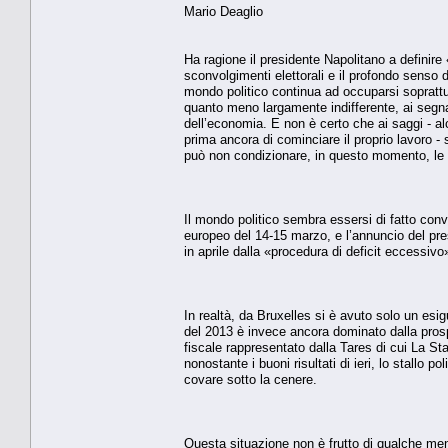
Mario Deaglio
Ha ragione il presidente Napolitano a definire 
sconvolgimenti elettorali e il profondo senso d
mondo politico continua ad occuparsi soprattu
quanto meno largamente indifferente, ai segn
dell’economia. E non è certo che ai saggi - al
prima ancora di cominciare il proprio lavoro -
può non condizionare, in questo momento, le di
Il mondo politico sembra essersi di fatto conv
europeo del 14-15 marzo, e l’annuncio del pres
in aprile dalla «procedura di deficit eccessivo
In realtà, da Bruxelles si è avuto solo un esi
del 2013 è invece ancora dominato dalla prosp
fiscale rappresentato dalla Tares di cui La St
nonostante i buoni risultati di ieri, lo stall
covare sotto la cenere.
Questa situazione non è frutto di qualche men