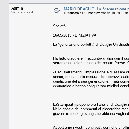
Admin
MARIO DEAGLIO. La “generazione perfe
Utente non iscritto
«
Risposta #171 inserito::
Maggio 18, 2013, 05
Società
16/05/2013 - L’INIZIATIVA
La “generazione perfetta” di Deaglio Un dibattito
Ha fatto discutere il racconto-analisi con il q
settantenni nello scenario del nostro Paese. Or
«Per i settantenni l’impressione è di essere g
siamo, in una certa misura, dei sopravvissut
condizione della sua generazione. I nati come 
economico e hanno conquistato migliori condi
LaStampa.it ripropone ora l’analisi di Deaglio 
Nello spazio dei commenti ci piacerebbe raccog
giovani (e meno giovani) che abbiano voglia di
Aspettiamo i vostri contributi, certi che ci offr