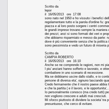
Scritto da
lepor
il 16/05/2013 ore 17:08
sono nato nel 1950 e ho vissuto i benefici dell
regolamentare tutto e la parola d'ordine fu: gr
piazza e al loro posto sorgere i centri commerc
le grandi imprese trovano sempre la maniera di
dei prezzi; anzi si sono formati dei veri e prop
che abbiamo risparmiato e messo da parte: na
dove è più conveniente senza che la politica i
sono pessimista e vedo un futuro di miseria per 
Scritto da
CAMPIA ROBERTO
il 16/05/2013 ore 16:10
Anche se ne comprendo le ragioni, non mi pia
I piu' anziani hanno sofferto e lavorato, e otte
combattere in uno scenario di recessione.
Ma se dobbiamo uscire dallo stallo, e io conti
persone di diversa eta', ognuno lasciando qual
Credo fermamente che il nostro paese abbia le 
e che la partita ( e il lavoro, e le opportunita',
Io personalmente conosco (ma credo tutti) pe
non vogliono crescere e adulti mai cresciuti.
Mi sforzo piuttosto di dividere la societa' tra
presuntuose, che cerco di evitare.