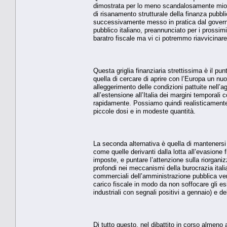
dimostrata per lo meno scandalosamente miop
di risanamento strutturale della finanza pubbli
successivamente messo in pratica dal governo M
pubblico italiano, preannunciato per i prossimi
baratro fiscale ma vi ci potremmo riavvicinar
Questa griglia finanziaria strettissima è il pu
quella di cercare di aprire con l’Europa un nu
alleggerimento delle condizioni pattuite nell’
all’estensione all’Italia dei margini temporali
rapidamente. Possiamo quindi realisticamente
piccole dosi e in modeste quantità.
La seconda alternativa è quella di mantenersi
come quelle derivanti dalla lotta all’evasione 
imposte, e puntare l’attenzione sulla riorgani
profondi nei meccanismi della burocrazia ital
commerciali dell’amministrazione pubblica ver
carico fiscale in modo da non soffocare gli esi
industriali con segnali positivi a gennaio) e de
Di tutto questo, nel dibattito in corso almeno