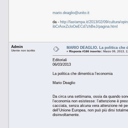
mario.deaglio@unito.it
da -
http://lastampa.it/2013/02/09/cultura/opini
ibCrAoxZcloOeECd7zhBeJ/pagina.html
Admin
MARIO DEAGLIO. La politica che 
Utente non iscritto
«
Risposta #166 inserito::
Marzo 06, 2013, 1
Editoriali
06/03/2013
La politica che dimentica l’economia
Mario Deaglio
Da circa una settimana, ossia da quando sono st
l’economia non esistesse: l’attenzione è presso
cacciata, senza alcuna vera attenzione né per 
dell’Unione Europea, non può più dirsi totalme
disinvoltamente.