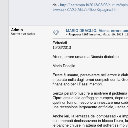
da -
http://lastampa.it/2013/03/06/cultura/opini
EvwuojxZ7ZCkMiL7s4SzZK/pagina.html
Admin
MARIO DEAGLIO. Atene, errore uma
Utente non iscritto
«
Risposta #167 inserito::
Marzo 19, 2013, 1
Editoriali
19/03/2013
Atene, errore umano a Nicosia diabolico
Mario Deaglio
Errare è umano, perseverare nell’errore è dia
imparato nulla dagli errori compiuti con la Gr
finanziario per i Paesi membri.
Senza peraltro riuscire a risolvere il problem
Cipro: grazie alla goffaggine europea, dopo un 
quelli di Torino, riescono a innescare una cadu
una recessione largamente artificiale, uscita d
Anche ieri, la lentezza dei compassati - e impa
cui i mercati declassavano in blocco l’euro, 
le banche chiuse in attesa del soffertissimo 