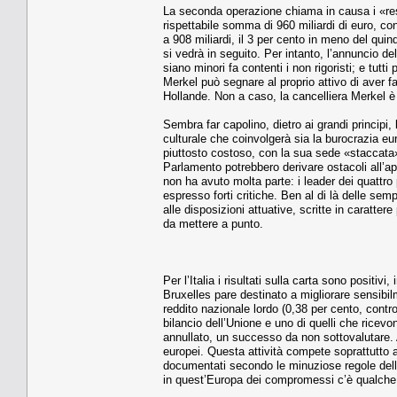
La seconda operazione chiama in causa i «residu
rispettabile somma di 960 miliardi di euro, co
a 908 miliardi, il 3 per cento in meno del qu
si vedrà in seguito. Per intanto, l’annuncio del 
siano minori fa contenti i non rigoristi; e tut
Merkel può segnare al proprio attivo di aver f
Hollande. Non a caso, la cancelliera Merkel è
Sembra far capolino, dietro ai grandi principi
culturale che coinvolgerà sia la burocrazia e
piuttosto costoso, con la sua sede «staccata»
Parlamento potrebbero derivare ostacoli all’a
non ha avuto molta parte: i leader dei quattro pr
espresso forti critiche. Ben al di là delle sem
alle disposizioni attuative, scritte in caratter
da mettere a punto.
Per l’Italia i risultati sulla carta sono positi
Bruxelles pare destinato a migliorare sensibil
reddito nazionale lordo (0,38 per cento, contro
bilancio dell’Unione e uno di quelli che rice
annullato, un successo da non sottovalutare. An
europei. Questa attività compete soprattutto 
documentati secondo le minuziose regole dell’
in quest’Europa dei compromessi c’è qualche b