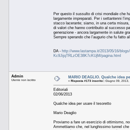
Per questo il sussulto di crisi mondiale che ha 
largamente impreparati. Per i settantenni l’im
stacco lacerante; siamo, in una certa misura, 
di valori che hanno contribuito al successo 
generazione - ancora largamente in salute gra
Sempre sperando che l’augurio che fu fatto all
DA -
http://www.lastampa.it/2013/05/16/blogs/
Kc9JijqTRLzOE38K7cKUjM/pagina.html
Admin
MARIO DEAGLIO. Qualche idea per 
Utente non iscritto
«
Risposta #173 inserito::
Giugno 09, 2013,
Editoriali
02/06/2013
Qualche idea per usare il tesoretto
Mario Deaglio
Proviamo a fare un esercizio di ottimismo, non
Ammettiamo che, nel lunghissimo tunnel che st