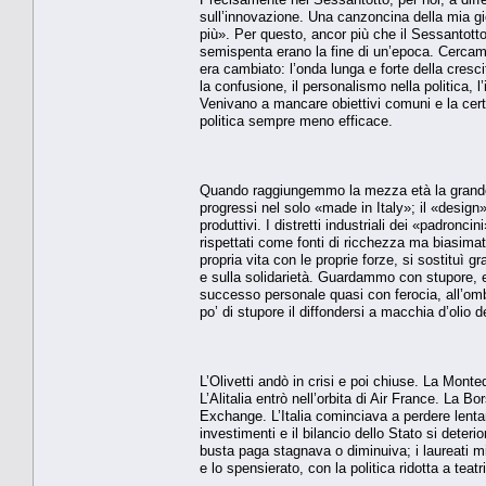
sull’innovazione. Una canzoncina della mia gi
più». Per questo, ancor più che il Sessantotto,
semispenta erano la fine di un’epoca. Cercam
era cambiato: l’onda lunga e forte della cres
la confusione, il personalismo nella politica, l’
Venivano a mancare obiettivi comuni e la certe
politica sempre meno efficace.
Quando raggiungemmo la mezza età la grande cres
progressi nel solo «made in Italy»; il «design»
produttivi. I distretti industriali dei «padronci
rispettati come fonti di ricchezza ma biasimat
propria vita con le proprie forze, si sostituì
e sulla solidarietà. Guardammo con stupore, e 
successo personale quasi con ferocia, all’o
po’ di stupore il diffondersi a macchia d’olio d
L’Olivetti andò in crisi e poi chiuse. La Mont
L’Alitalia entrò nell’orbita di Air France. La 
Exchange. L’Italia cominciava a perdere lenta
investimenti e il bilancio dello Stato si deter
busta paga stagnava o diminuiva; i laureati migli
e lo spensierato, con la politica ridotta a teatr