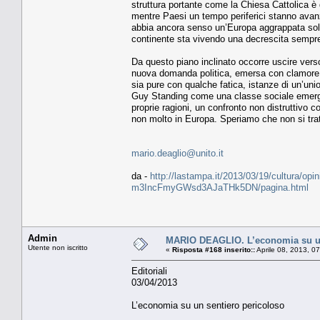
struttura portante come la Chiesa Cattolica 
mentre Paesi un tempo periferici stanno avan
abbia ancora senso un’Europa aggrappata solt
continente sta vivendo una decrescita sempre
Da questo piano inclinato occorre uscire verso
nuova domanda politica, emersa con clamore nell
sia pure con qualche fatica, istanze di un’uni
Guy Standing come una classe sociale emergente
proprie ragioni, un confronto non distruttivo 
non molto in Europa. Speriamo che non si tra
mario.deaglio@unito.it
da -
http://lastampa.it/2013/03/19/cultura/opin
m3IncFmyGWsd3AJaTHk5DN/pagina.html
Admin
MARIO DEAGLIO. L’economia su un
Utente non iscritto
«
Risposta #168 inserito::
Aprile 08, 2013, 0
Editoriali
03/04/2013
L’economia su un sentiero pericoloso