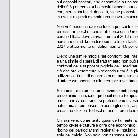
sui depositi bancari, che assomiglia a una tagli
dello 0,6 per cento sui depositi bancari intro
che, per taluni tipi di depositi, viene propost
in uscita e quindi creando una nuova tensione 
Non vi è nessuna ragione logica per cui le cris
brevissimi: perché sono stati concessi a Greci
perché l’Italia deve arrivarci entro il 2013 e n
ripresa e quindi la renderebbe molto più facil
2017 e attualmente un deficit pari al 4,5 per c
Dietro una simile miopia nei confronti dei Pae
e una simile disparità di trattamento non può 
confronti della supposta pigrizia dei «mediterr
ciò che sta veramente bloccando tutto è la pigr
utilizzano i fiumi di denaro a buon mercato 
di interesse prossimo allo zero per investiment
Solo così, con un flusso di investimenti para
predominio finanziario, probabilmente temporan
americani. Al contrario, si preferiscono invest
autoritaria si preferisce chiudere gli occhi, 
prossime elezioni tedesche: non si prendono d
Chi scrive è, come tanti, quasi certamente la
tempo civile e culturale oltre che economico
ritorno dei particolarismi regionali e linguisti
solo nel calcio. Non solo non risponde a que