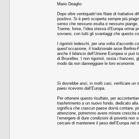
Mario Deaglio
Dopo oltre ventiquattr’ore filate di trattative 
positivo. Si è però scoperta sempre più prag
senso che nessuno esulta e nessuno piange, 
Tranne, forse, l’idea stessa d’Europa ormai 
sovrano, con tutti gli svantaggi che questo c
I rigoristi tedeschi, per una volta d’accordo c
quest’occasione, il tradizionale asse Berlino-P
anche il bilancio dell’Unione Europea si può t
di Bruxelles. I non rigoristi, ossia i francesi, g
modo da non danneggiare le loro economie.
Si dovrebbe anzi, in molti casi, verificare un 
paesi ricevono dall’Europa.
Per ottenere questo risultato, per accontentare
trasferimento a un nuovo fondo, dedicato alla l
significa che ciascun paese dovrà contare, più
attenzione, potremmo avere minore crescita 
l’emergere di dure condizioni di povertà non s
cercare di mantenere il peso dell’Europa nel