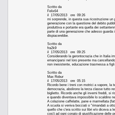
Scritto da
Felix64
il 17/05/2013 ore 09:26
mi sorprende, in questa sua ricostruzione un po
generazione con la questione del debito pubbl
produttiva e portante era quella dei settanten
parte di una generazione che adesso guarda i d
dispiacerebbe.
Scritto da
fra2k9
il 17/05/2013 ore 09:25
Considerando la gerontocrazia che in Italia i
emanciparsi nel loro presente ma cancellando i
non inesistente, educazione trasmessa a figli e 
Scritto da
Max Robur
il 17/05/2013 ore 05:15
Ricordo bene i treni con motrici a vapore, la t
democrazia, abolirono la terza classe tutto r
biglietto. Ricordo anche gli inverni freddi, si
e quando diventava impossibile lo scaldino nel
A colazione caffelatte, pane e marmellata (fa
A scuola si veniva bocciati o "rimandati a ott
quello che c'era scritto sui libri e/o diceva a
così) ad ogni conato di giustificazione delle