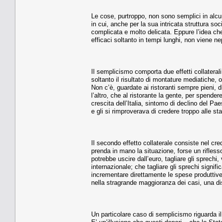
Le cose, purtroppo, non sono semplici in alc
in cui, anche per la sua intricata struttura s
complicata e molto delicata. Eppure l’idea 
efficaci soltanto in tempi lunghi, non viene n
Il semplicismo comporta due effetti collaterali
soltanto il risultato di montature mediatiche, 
Non c’è, guardate ai ristoranti sempre pieni, di
l’altro, che al ristorante la gente, per spend
crescita dell’Italia, sintomo di declino del P
e gli si rimproverava di credere troppo alle st
Il secondo effetto collaterale consiste nel c
prenda in mano la situazione, forse un rifles
potrebbe uscire dall’euro, tagliare gli sprechi,
internazionale; che tagliare gli sprechi signi
incrementare direttamente le spese produttive s
nella stragrande maggioranza dei casi, una di
Un particolare caso di semplicismo riguarda il