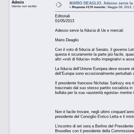
Admin
MARIO DEAGLIO. Adesso serve la f
Utente non iscritto
«
Risposta #170 inserito::
Maggio 09, 2013, 
Editoriali
01/05/2013
Adesso serve la fiducia di Ue e mercati
Mario Deaglio
Con il voto di fiducia al Senato, il governo 
questa è sicuramente la parte più facile, quasi
altri «voti di fiducia» molto impegnativi e ass
La fiducia dell’Unione Europea deve essere otte
dell’Europa sono eccezionalmente perturbati a
Il presidente francese Nicholas Sarkozy era ri
trascinato dal suo stesso partito socialista i
bollata per la sua «austerità egoista» mentre i
Non è facile trovare, negli ultimi cinquant’ann
presidente del Consiglio Enrico Letta e il mi
L’incontro di ieri sera a Berlino del President
Bruxelles con il presidente della Commissione