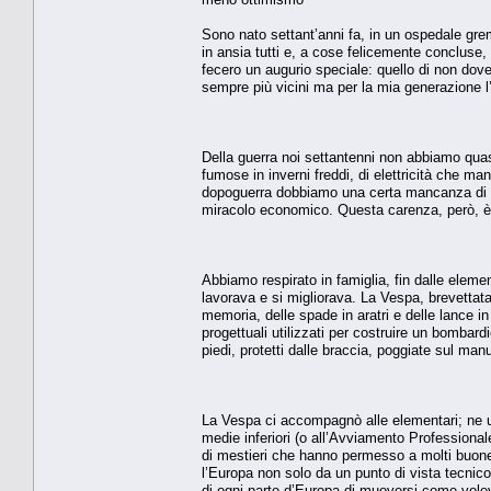
Sono nato settant’anni fa, in un ospedale gremit
in ansia tutti e, a cose felicemente concluse, i
fecero un augurio speciale: quello di non dover
sempre più vicini ma per la mia generazione l’a
Della guerra noi settantenni non abbiamo quas
fumose in inverni freddi, di elettricità che m
dopoguerra dobbiamo una certa mancanza di ott
miracolo economico. Questa carenza, però, è 
Abbiamo respirato in famiglia, fin dalle element
lavorava e si migliorava. La Vespa, brevettata
memoria, delle spade in aratri e delle lance in f
progettuali utilizzati per costruire un bombardi
piedi, protetti dalle braccia, poggiate sul man
La Vespa ci accompagnò alle elementari; ne us
medie inferiori (o all’Avviamento Professiona
di mestieri che hanno permesso a molti buone car
l’Europa non solo da un punto di vista tecnico
di ogni parte d’Europa di muoversi come volevan