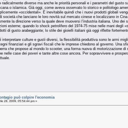
adicalmente diverse ma anche le priorità personali e i parametri del gusto s
ericana o islamica. Già oggi, come aveva osservato lo storico e politologo amer
licemente «occidentali». È inevitabile quindi che i nuovi prodotti globali ven
di società che lanciano le loro novità sul mercato cinese e localizzano in Cina 
mente la direzione verso la quale deve muoversi l’industria italiana. Uno dei su
izioni esterne; quando lo shock petrolifero del 1974-75 mise nelle mani degli «s
i di gusto arabeggiante; lo stile dei gioielli italiani già oggi riflette fortemen
i interpretare culture e gusti diversi, la flessibilità produttiva sono le armi mi
stegni finanziari e gli sgravi fiscali che le imprese chiedono al governo. Una s
guerra che propose al mondo lo scooter, una forma nuova di motorizzazione di m
nche nelle case dei poveri e tante altre cose ancora. Per sopravvivere e prospe
ttuale.
ntagio può colpire l'economia
ile 28, 2009, 05:54:44 pm »