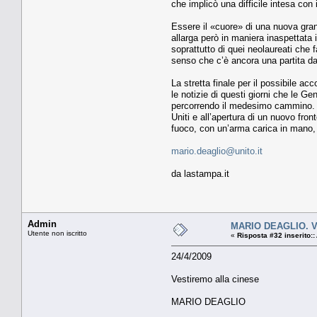
che implicò una difficile intesa con
Essere il «cuore» di una nuova grande
allarga però in maniera inaspettata i 
soprattutto di quei neolaureati che 
senso che c’è ancora una partita da 
La stretta finale per il possibile a
le notizie di questi giorni che le G
percorrendo il medesimo cammino. Si
Uniti e all’apertura di un nuovo fron
fuoco, con un’arma carica in mano, 
mario.deaglio@unito.it
da lastampa.it
Admin
MARIO DEAGLIO. Ve
Utente non iscritto
«
Risposta #32 inserito::
24/4/2009
Vestiremo alla cinese
MARIO DEAGLIO