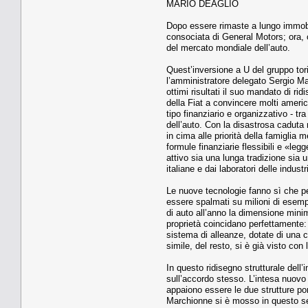
MARIO DEAGLIO
Dopo essere rimaste a lungo immobili
consociata di General Motors; ora, 
del mercato mondiale dell’auto.
Quest’inversione a U del gruppo tor
l’amministratore delegato Sergio Ma
ottimi risultati il suo mandato di r
della Fiat a convincere molti ameri
tipo finanziario e organizzativo - t
dell’auto. Con la disastrosa caduta
in cima alle priorità della famiglia 
formule finanziarie flessibili e «leg
attivo sia una lunga tradizione sia 
italiane e dai laboratori delle indust
Le nuove tecnologie fanno sì che pe
essere spalmati su milioni di esempla
di auto all’anno la dimensione mini
proprietà coincidano perfettamente: 
sistema di alleanze, dotate di una c
simile, del resto, si è già visto con
In questo ridisegno strutturale dell’
sull’accordo stesso. L’intesa nuovo
appaiono essere le due strutture por
Marchionne si è mosso in questo sen