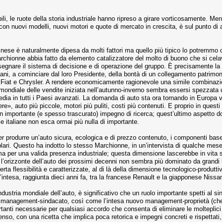
, le ruote della storia industriale hanno ripreso a girare vorticosamente. Men
con nuovi modelli, nuovi motori e quote di mercato in crescita, è sul punto di 
inese è naturalmente dipesa da molti fattori ma quello più tipico lo potremmo
rchionne abbia fatto da elemento catalizzatore del molto di buono che si celava
idisegnare il sistema di decisione e di operazione del gruppo. È precisamente l
cani, a cominciare dal loro Presidente, della bontà di un collegamento patrimon
ra Fiat e Chrysler. A rendere economicamente ragionevole una simile combinazio
 mondiale delle vendite iniziata nell’autunno-inverno sembra essersi spezzata 
media in tutti i Paesi avanzati. La domanda di auto sta ora tornando in Europa v
gere», auto più piccole, motori più puliti, costi più contenuti. E proprio in ques
un importante (e spesso trascurato) impegno di ricerca; quest’ultimo aspetto d
rie italiane non esca ormai più nulla di importante.
r produrre un’auto sicura, ecologica e di prezzo contenuto, i componenti bas
ri. Questo ha indotto lo stesso Marchionne, in un’intervista di qualche mese fa 
ma per una valida presenza industriale; questa dimensione lascerebbe in vita s
l’orizzonte dell’auto dei prossimi decenni non sembra più dominato da grandi i
erta flessibilità e caratterizzate, al di là della dimensione tecnologico-produtt
 l’intesa, raggiunta dieci anni fa, tra la francese Renault e la giapponese Nissa
industria mondiale dell’auto, è significativo che un ruolo importante spetti al si
 management-sindacato, così come l’intesa nuovo management-proprietà (che, i
tanti necessarie per qualsiasi accordo che consenta di eliminare le molteplici 
so, con una ricetta che implica poca retorica e impegni concreti e rispettati