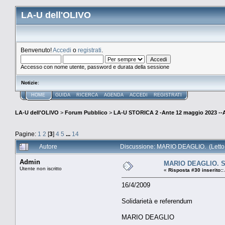
LA-U dell'OLIVO
Benvenuto!
Accedi
o
registrati
.
Accesso con nome utente, password e durata della sessione
Notizie
:
HOME
GUIDA
RICERCA
AGENDA
ACCEDI
REGISTRATI
LA-U dell'OLIVO
>
Forum Pubblico
>
LA-U STORICA 2 -Ante 12 maggio 2023 
Pagine:
1
2
[
3
]
4
5
...
14
Autore
Discussione: MARIO DEAGLIO. (Letto 
Admin
MARIO DEAGLIO. So
Utente non iscritto
«
Risposta #30 inserito::
16/4/2009
Solidarietà e referendum
MARIO DEAGLIO