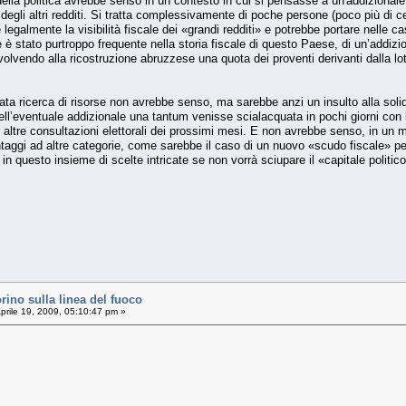
lla politica avrebbe senso in un contesto in cui si pensasse a un'addizionale sui
 degli altri redditi. Si tratta complessivamente di poche persone (poco più di ce
legalmente la visibilità fiscale dei «grandi redditi» e potrebbe portare nelle ca
 stato purtroppo frequente nella storia fiscale di questo Paese, di un’addizio
volvendo alla ricostruzione abruzzese una quota dei proventi derivanti dalla lo
icata ricerca di risorse non avrebbe senso, ma sarebbe anzi un insulto alla so
ell’eventuale addizionale una tantum venisse scialacquata in pochi giorni con le
altre consultazioni elettorali dei prossimi mesi. E non avrebbe senso, in un m
ntaggi ad altre categorie, come sarebbe il caso di un nuovo «scudo fiscale» per c
 questo insieme di scelte intricate se non vorrà sciupare il «capitale politic
no sulla linea del fuoco
prile 19, 2009, 05:10:47 pm »