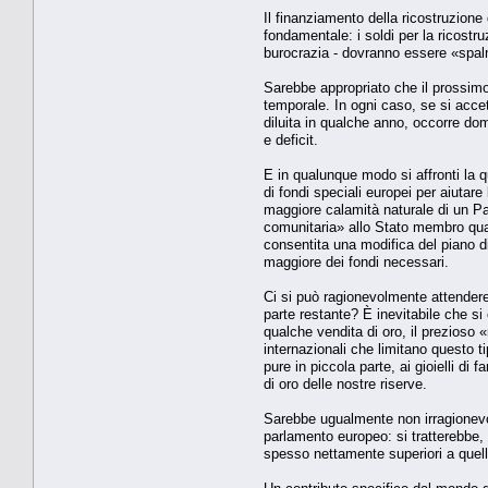
Il finanziamento della ricostruzione
fondamentale: i soldi per la ricostr
burocrazia - dovranno essere «spalma
Sarebbe appropriato che il prossimo
temporale. In ogni caso, se si accet
diluita in qualche anno, occorre do
e deficit.
E in qualunque modo si affronti la q
di fondi speciali europei per aiutare
maggiore calamità naturale di un Pa
comunitaria» allo Stato membro qualor
consentita una modifica del piano di
maggiore dei fondi necessari.
Ci si può ragionevolmente attender
parte restante? È inevitabile che si
qualche vendita di oro, il prezioso «
internazionali che limitano questo 
pure in piccola parte, ai gioielli di
di oro delle nostre riserve.
Sarebbe ugualmente non irragionevole 
parlamento europeo: si tratterebbe, 
spesso nettamente superiori a quelli