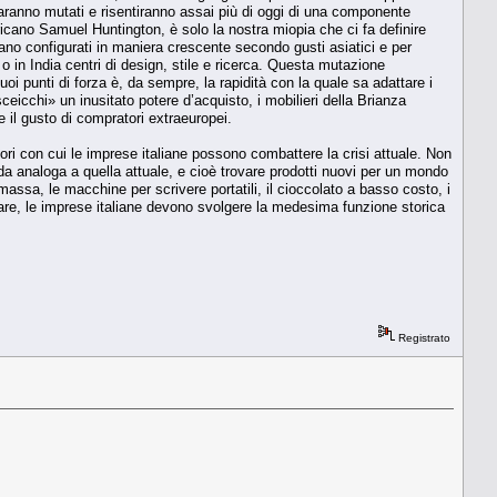
aranno mutati e risentiranno assai più di oggi di una componente
icano Samuel Huntington, è solo la nostra miopia che ci fa definire
gano configurati in maniera crescente secondo gusti asiatici e per
o in India centri di design, stile e ricerca. Questa mutazione
oi punti di forza è, da sempre, la rapidità con la quale sa adattare i
ceicchi» un inusitato potere d’acquisto, i mobilieri della Brianza
te il gusto di compratori extraeuropei.
gliori con cui le imprese italiane possono combattere la crisi attuale. Non
fida analoga a quella attuale, e cioè trovare prodotti nuovi per un mondo
assa, le macchine per scrivere portatili, il cioccolato a basso costo, i
rare, le imprese italiane devono svolgere la medesima funzione storica
Registrato