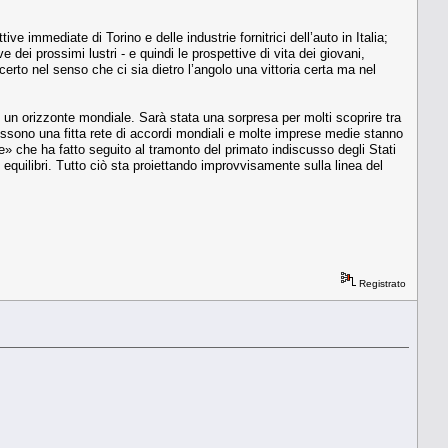
e immediate di Torino e delle industrie fornitrici dell’auto in Italia;
e dei prossimi lustri - e quindi le prospettive di vita dei giovani,
certo nel senso che ci sia dietro l’angolo una vittoria certa ma nel
su un orizzonte mondiale. Sarà stata una sorpresa per molti scoprire tra
tessono una fitta rete di accordi mondiali e molte imprese medie stanno
» che ha fatto seguito al tramonto del primato indiscusso degli Stati
i equilibri. Tutto ciò sta proiettando improvvisamente sulla linea del
Registrato