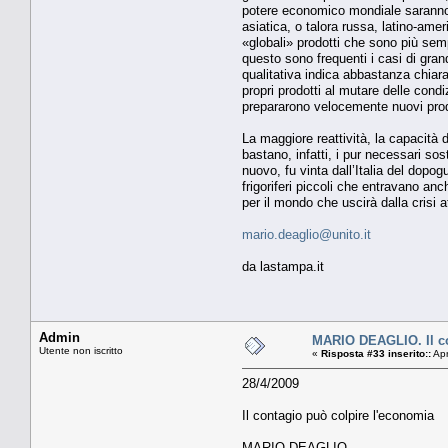
potere economico mondiale saranno r
asiatica, o talora russa, latino-am
«globali» prodotti che sono più semp
questo sono frequenti i casi di gran
qualitativa indica abbastanza chiara
propri prodotti al mutare delle cond
prepararono velocemente nuovi prodott
La maggiore reattività, la capacità d
bastano, infatti, i pur necessari so
nuovo, fu vinta dall’Italia del dopo
frigoriferi piccoli che entravano a
per il mondo che uscirà dalla crisi a
mario.deaglio@unito.it
da lastampa.it
Admin
MARIO DEAGLIO. Il co
Utente non iscritto
«
Risposta #33 inserito::
Apr
28/4/2009
Il contagio può colpire l'economia
MARIO DEAGLIO