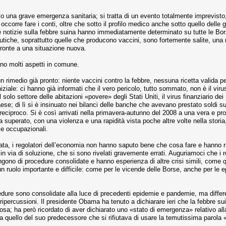
o una grave emergenza sanitaria; si tratta di un evento totalmente imprevisto
ccorre fare i conti, oltre che sotto il profilo medico anche sotto quello delle 
me notizie sulla febbre suina hanno immediatamente determinato su tutte le Borse 
tiche, soprattutto quelle che producono vaccini, sono fortemente salite, una r
fronte a una situazione nuova.
anno molti aspetti in comune.
 rimedio già pronto: niente vaccini contro la febbre, nessuna ricetta valida p
iziale: ci hanno già informati che il vero pericolo, tutto sommato, non è il vir
 solo settore delle abitazioni «povere» degli Stati Uniti, il virus finanziario 
 Paese; di lì si è insinuato nei bilanci delle banche che avevano prestato soldi 
to reciproco. Si è così arrivati nella primavera-autunno del 2008 a una vera e pr
s ha superato, con una violenza e una rapidità vista poche altre volte nella stor
 e occupazionali.
zata, i regolatori dell’economia non hanno saputo bene che cosa fare e hanno
in via di soluzione, che si sono rivelati gravemente errati. Auguriamoci che i
ono di procedure consolidate e hanno esperienza di altre crisi simili, come que
 ruolo importante e difficile: come per le vicende delle Borse, anche per le ep
ocedure sono consolidate alla luce di precedenti epidemie e pandemie, ma diffe
ipercussioni. Il presidente Obama ha tenuto a dichiarare ieri che la febbre s
sa; ha però ricordato di aver dichiarato uno «stato di emergenza» relativo all
da quello del suo predecessore che si rifiutava di usare la temutissima parola 