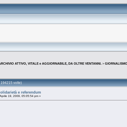
--ARCHIVIO ATTIVO, VITALE e AGGIORNABILE, DA OLTRE VENTANNI.
>
GIORNALISMO 
194215 volte)
lidarietà e referendum
Aprile 19, 2009, 05:05:54 pm »