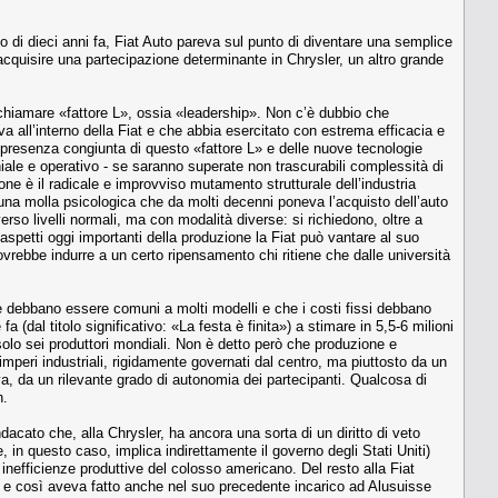
o di dieci anni fa, Fiat Auto pareva sul punto di diventare una semplice
acquisire una partecipazione determinante in Chrysler, un altro grande
 chiamare «fattore L», ossia «leadership». Non c’è dubbio che
 all’interno della Fiat e che abbia esercitato con estrema efficacia e
a presenza congiunta di questo «fattore L» e delle nuove tecnologie
iale e operativo - se saranno superate non trascurabili complessità di
ne è il radicale e improvviso mutamento strutturale dell’industria
una molla psicologica che da molti decenni poneva l’acquisto dell’auto
erso livelli normali, ma con modalità diverse: si richiedono, oltre a
ti aspetti oggi importanti della produzione la Fiat può vantare al suo
ovrebbe indurre a un certo ripensamento chi ritiene che dalle università
e debbano essere comuni a molti modelli e che i costi fissi debbano
(dal titolo significativo: «La festa è finita») a stimare in 5,5-6 milioni
olo sei produttori mondiali. Non è detto però che produzione e
mperi industriali, rigidamente governati dal centro, ma piuttosto da un
iva, da un rilevante grado di autonomia dei partecipanti. Qualcosa di
n.
ndacato che, alla Chrysler, ha ancora una sorta di un diritto di veto
n questo caso, implica indirettamente il governo degli Stati Uniti)
inefficienze produttive del colosso americano. Del resto alla Fiat
, e così aveva fatto anche nel suo precedente incarico ad Alusuisse