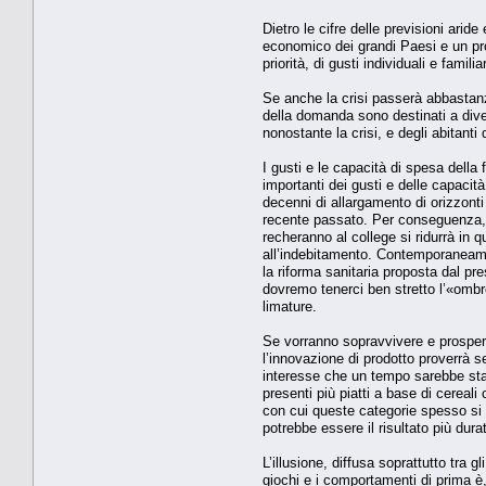
Dietro le cifre delle previsioni arid
economico dei grandi Paesi e un pro
priorità, di gusti individuali e familiar
Se anche la crisi passerà abbastanz
della domanda sono destinati a dive
nonostante la crisi, e degli abitant
I gusti e le capacità di spesa della
importanti dei gusti e delle capacit
decenni di allargamento di orizzonti 
recente passato. Per conseguenza, m
recheranno al college si ridurrà in q
all’indebitamento. Contemporaneamen
la riforma sanitaria proposta dal p
dovremo tenerci ben stretto l’«ombre
limature.
Se vorranno sopravvivere e prosper
l’innovazione di prodotto proverrà 
interesse che un tempo sarebbe stat
presenti più piatti a base di cereal
con cui queste categorie spesso si 
potrebbe essere il risultato più durat
L’illusione, diffusa soprattutto tra g
giochi e i comportamenti di prima è