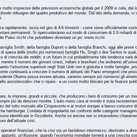
e e molto imprecise delle previsioni economiche globali per il 2009 si cela, dal
fondo ridisegno del quadro produttivo del mondo. Dal lato della domanda, si 
i.
a rapidamente, ossia nel giro di 4-6 trimestri - come viene ufficialmente so
ntare permanenti. Si ripercuoteranno sul modo di consumare di 2-3 miliardi di
i dei Paesi ricchi che potrebbero diventare un po’ meno ricchi.
 famiglia Smith, della famiglia Dupont o della famiglia Bianchi, oggi alle pres
à di spesa delle (molto più numerose) famiglie Hu, Singh o dos Santos le quali, 
e di crescita dei redditi, e un futuro in cui probabilmente tale tendenza sarà de
entre il numero dei giovani cinesi, indiani e brasiliani che andranno all’univ
uanto l’istruzione superiore negli Stati Uniti non è gratuita e molte famiglie, pr
te continuerà a crescere il numero di abitanti dei Paesi emergenti che posso
residente Obama possa essere attuata, saranno sempre più numerosi gli america
llo assistenziale» che ci ripara - a un costo molto elevato per le finanze pubb
are, le imprese, grandi e piccole, che producono i beni di consumo per un m
sempre più da direzioni insolite. L’auto meno cara al mondo è stata recentemen
o del tutto inusuale alla Cinquecento e ai motori europei a basso consumo di
i che hamburger. L’ondata di impopolarità nei confronti delle categorie manageri
sono identificate in Occidente. Anche se ancora non si intravedono chiaramen
uro dell’attuale crisi.
li operatori finanziari, che la crisi sia un fastidioso intermezzo, destinato a div
, appunto, un’illusione: quando l’economia mondiale tornerà a una crescita so