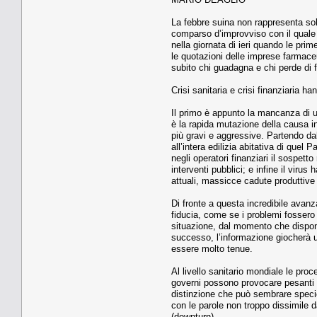
La febbre suina non rappresenta sol
comparso d’improvviso con il quale o
nella giornata di ieri quando le pri
le quotazioni delle imprese farmaceu
subito chi guadagna e chi perde di 
Crisi sanitaria e crisi finanziaria h
Il primo è appunto la mancanza di un
è la rapida mutazione della causa in
più gravi e aggressive. Partendo dal
all’intera edilizia abitativa di quel
negli operatori finanziari il sospet
interventi pubblici; e infine il viru
attuali, massicce cadute produttive
Di fronte a questa incredibile avan
fiducia, come se i problemi fossero 
situazione, dal momento che dispong
successo, l’informazione giocherà un
essere molto tenue.
Al livello sanitario mondiale le pr
governi possono provocare pesanti r
distinzione che può sembrare specio
con le parole non troppo dissimile 
(downturn).