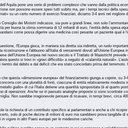
 dell’Aquila pone una serie di problemi complessi che vanno dalla politica eco
uzione non possono essere spesi tutti subito ma, per i tempi tecnici della spes
ti» su un certo numero di esercizi finanziari, diciamo 3-4 anni nel migliore d
 Consiglio dei Ministri indicasse, sia pure a grandi linee, non solo l’ammon
ta per buona la stima sommaria di 12 miliardi di euro, l’entità della spesa equ
mandarsi come possa digerire una medicina così pesante un paziente qual è l'e
uestione, l'Europa gioca, in maniera sia diretta sia indiretta, un ruolo importan
 la ricostruzione e l'abbuono all'Italia di versamenti dovuti all'Unione Europea
ese dell'Unione Europea nel nuovo secolo e il Trattato di Maastricht prevede es
a questo si trovi in «gravi difficoltà» a seguito di «calamità naturali». L’aiuto
 rientro dal debito e dal deficit che era stato concordato prima del terremoto. 
e che questa «dimensione europea» del finanziamento giunga a coprire, su 3-4
 concorra con una pluralità di fonti, ciascuna di entità relativamente modesta
metallo giallo» di cui l'Italia detiene una quantità spropositata (è al quarto post
tipo di operazioni. Anche se in passato analoghe proposte si sono scontrate co
 famiglia. Non sarebbe irragionevole pensare di ricavare, in tempi brevi, circa 
la richiesta di un contributo specifico ai parlamentari e anche a chi ricopre car
certo, solo di poche decine di milioni di euro ma sarebbero prova tangibile di s
 in vigore in altri Paesi europei per le medesime cariche.