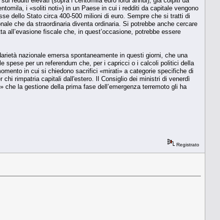
 redditi elevati (sopra i centomila euro lordi annui), già colpiti da
ntomila, i «soliti noti») in un Paese in cui i redditi da capitale vengono
sse dello Stato circa 400-500 milioni di euro. Sempre che si tratti di
nale che da straordinaria diventa ordinaria. Si potrebbe anche cercare
tta all’evasione fiscale che, in quest’occasione, potrebbe essere
lidarietà nazionale emersa spontaneamente in questi giorni, che una
 spese per un referendum che, per i capricci o i calcoli politici della
omento in cui si chiedono sacrifici «mirati» a categorie specifiche di
hi rimpatria capitali dall'estero. Il Consiglio dei ministri di venerdì
o» che la gestione della prima fase dell’emergenza terremoto gli ha
Registrato