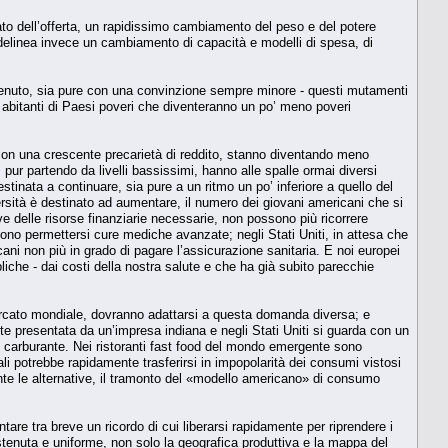
 lato dell’offerta, un rapidissimo cambiamento del peso e del potere
delinea invece un cambiamento di capacità e modelli di spesa, di
stenuto, sia pure con una convinzione sempre minore - questi mutamenti
 abitanti di Paesi poveri che diventeranno un po’ meno poveri
e con una crescente precarietà di reddito, stanno diventando meno
pur partendo da livelli bassissimi, hanno alle spalle ormai diversi
stinata a continuare, sia pure a un ritmo un po’ inferiore a quello del
ersità è destinato ad aumentare, il numero dei giovani americani che si
ive delle risorse finanziarie necessarie, non possono più ricorrere
no permettersi cure mediche avanzate; negli Stati Uniti, in attesa che
ni non più in grado di pagare l’assicurazione sanitaria. E noi europei
liche - dai costi della nostra salute e che ha già subito parecchie
ercato mondiale, dovranno adattarsi a questa domanda diversa; e
te presentata da un’impresa indiana e negli Stati Uniti si guarda con un
 carburante. Nei ristoranti fast food del mondo emergente sono
ali potrebbe rapidamente trasferirsi in impopolarità dei consumi vistosi
te le alternative, il tramonto del «modello americano» di consumo
entare tra breve un ricordo di cui liberarsi rapidamente per riprendere i
stenuta e uniforme, non solo la geografica produttiva e la mappa del