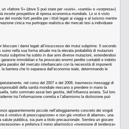
, un «fattore S» (dove S può stare per «suini», «sanità» e «sorpresa»)
già incerte prospettive di ripresa economica mondiale. Lo si è visto
del mondo forti perdite per i titoli legati ai viaggi e al turismo mentre
eazione cinica ma purtroppo realistica dei mercati tesi a individuare
er bloccare i danni legati all’insuccesso dei mutui subprime. Il secondo
us suino nella sua forma attuale ma la elevata probabilità di mutazioni
dei mutui subprime ha subito in due anni diverse mutazioni, estendendosi
su garanzie immobiliari e ha provocato enormi perdite contabili e indotto
opria paralisi del mercato interbancario con la necessità di imponenti
ia, la barriera che lo separava dall’economia reale, determinando le
 ripetutamente, nel corso del 2007 e del 2008, trasmesso messaggi di
 responsabili della sanità mondiale riescano a prendere in mano la
lla, tutto sommato assai ben gestita, dell’influenza aviaria. Sul loro
idemie tra l’informazione corretta e l’allarmismo la distinzione può
renze apparentemente piccole nell’atteggiamento concreto dei singoli
uina è «motivo di preoccupazione» e non già «motivo di allarme», una
a salute pubblica, sia pure a titolo precauzionale. Sembra un giocare
«recessione» e preferiva il meno allarmistico «inversione di tendenza»