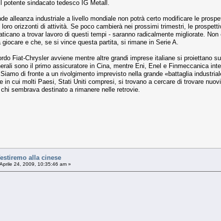
 il potente sindacato tedesco IG Metall.
 alleanza industriale a livello mondiale non potrà certo modificare le prospettiv
loro orizzonti di attività. Se poco cambierà nei prossimi trimestri, le prospettiv
faticano a trovar lavoro di questi tempi - saranno radicalmente migliorate. Non 
giocare e che, se si vince questa partita, si rimane in Serie A.
ccordo Fiat-Chrysler avviene mentre altre grandi imprese italiane si proiettano 
enerali sono il primo assicuratore in Cina, mentre Eni, Enel e Finmeccanica in
amo di fronte a un rivolgimento imprevisto nella grande «battaglia industriale
te in cui molti Paesi, Stati Uniti compresi, si trovano a cercare di trovare nuov
chi sembrava destinato a rimanere nelle retrovie.
stiremo alla cinese
Aprile 24, 2009, 10:35:46 am »