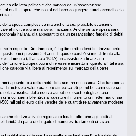
nomica alla lotta politica e che partono da un’osservazione
a - ai quali si spera che non si debbano aggiungere ritardi anomali della
ei casi.
tare della spesa complessiva ma anche la sua probabile scansione
ivale all'incirca a una manovra finanziaria. Anche se tale spesa sarà
conomia italiana, già appesantito da un pesantissimo fardello di debiti
te nella risposta. Direttamente, è legittimo attendersi lo stanziamento
 in questo e nei prossimi 3-4 anni. E questo perché siamo di fronte alla
plicitamente (all’articolo 103 A) un'«assistenza finanziaria
 dell’Unione Europea può inoltre essere indiretto in quanto all’Italia sia
Il che darebbe via libera al reperimento sul mercato della parte
 anni appunto, più della metà della somma necessaria. Che fare per la
 ma dal notevole valore pratico e simbolico. Si potrebbe cominciare con
o nella classifica delle riserve auree) nel rispetto degli accordi
n un’incomprensibile ritrosia, questo è il momento di metter mano, sia
400-500 milioni di euro dalle vendite delle quantità relativamente modeste
iche elettive a livello regionale o locale, oltre che agli eletti al
olidarietà da parte di chi gode di numerosi trattamenti di favore,