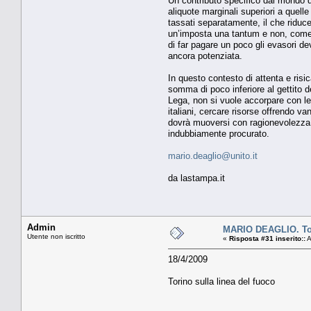
Un contributo specifico dal mondo de
aliquote marginali superiori a quelle
tassati separatamente, il che riduce 
un’imposta una tantum e non, come è
di far pagare un poco gli evasori de
ancora potenziata.
In questo contesto di attenta e ris
somma di poco inferiore al gettito d
Lega, non si vuole accorpare con le 
italiani, cercare risorse offrendo va
dovrà muoversi con ragionevolezza in
indubbiamente procurato.
mario.deaglio@unito.it
da lastampa.it
Admin
MARIO DEAGLIO. Tori
Utente non iscritto
«
Risposta #31 inserito::
A
18/4/2009
Torino sulla linea del fuoco