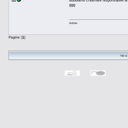
dobbiamo chiamare responsabile an
ggg
Admin
Pagine: [
1
]
Vai a: