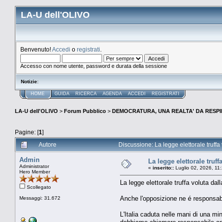
LA-U dell'OLIVO
Benvenuto!
Accedi
o
registrati
.
Accesso con nome utente, password e durata della sessione
Notizie
:
HOME
GUIDA
RICERCA
AGENDA
ACCEDI
REGISTRATI
LA-U dell'OLIVO
>
Forum Pubblico
>
DEMOCRATURA, UNA REALTA' DA RESPI
Pagine: [
1
]
Autore
Discussione: La legge elettorale truff
Admin
La legge elettorale tru
Administrator
«
inserito::
Luglio 02, 2026, 11
Hero Member
La legge elettorale truffa voluta 
Scollegato
Anche l'opposizione ne é responsab
Messaggi: 31.672
L'Italia caduta nelle mani di una min