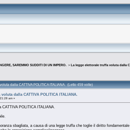
NGERE, SAREMMO SUDDITI DI UN IMPERO.
>
La legge elettorale truffa voluta dall
a voluta dalla CATTIVA POLITICA ITALIANA. (Letto 459 volte)
ffa voluta dalla CATTIVA POLITICA ITALIANA.
:21:28 am »
dalla CATTIVA POLITICA ITALIANA.
ile.
oranza sbagliata, a causa di una legge truffa che toglie il diritto fondamentale a