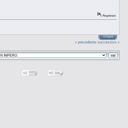
Registrato
STAMPA
« precedente
successivo »