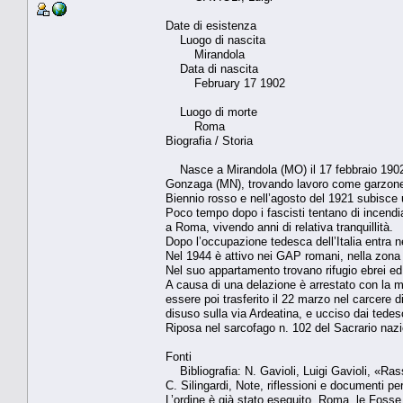
Date di esistenza
Luogo di nascita
Mirandola
Data di nascita
February 17 1902
Luogo di morte
Roma
Biografia / Storia
Nasce a Mirandola (MO) il 17 febbraio 1902 
Gonzaga (MN), trovando lavoro come garzone di
Biennio rosso e nell’agosto del 1921 subisce 
Poco tempo dopo i fascisti tentano di incendi
a Roma, vivendo anni di relativa tranquillità.
Dopo l’occupazione tedesca dell’Italia entra 
Nel 1944 è attivo nei GAP romani, nella zona d
Nel suo appartamento trovano rifugio ebrei ed ex
A causa di una delazione è arrestato con la mog
essere poi trasferito il 22 marzo nel carcere d
disuso sulla via Ardeatina, e ucciso dai tedesc
Riposa nel sarcofago n. 102 del Sacrario nazio
Fonti
Bibliografia: N. Gavioli, Luigi Gavioli, «Ras
C. Silingardi, Note, riflessioni e documenti p
L’ordine è già stato eseguito. Roma, le Fosse