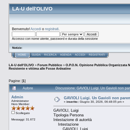
LA-U dell'OLIVO
Benvenuto!
Accedi
o
registrati
.
Accesso con nome utente, password e durata della sessione
Notizie
:
HOME
GUIDA
RICERCA
AGENDA
ACCEDI
REGISTRATI
LA-U dell'OLIVO
>
Forum Pubblico
>
O.P.O.N. Opinione Pubblica Organizzata 
Resistente e vittima alle Fosse Ardeatine
Pagine: [
1
]
Autore
Discussione: GAVIOLI Luigi. Un Gavioli non pare
Admin
GAVIOLI Luigi. Un Gavioli non parent
Administrator
«
inserito::
Giugno 30, 2026, 06:48:05 pm »
Hero Member
GAVIOLI, Luigi
Scollegato
Tipologia Persona
Intestazione di autorità
Messaggi: 31.672
Intestazione
​GAVIOLI, Luigi