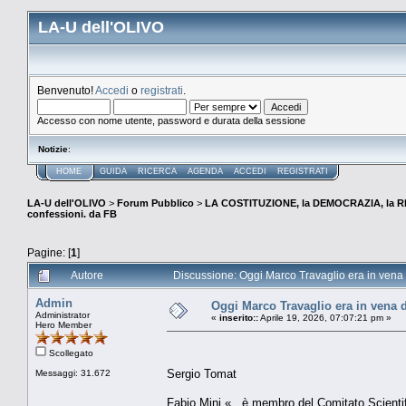
LA-U dell'OLIVO
Benvenuto!
Accedi
o
registrati
.
Accesso con nome utente, password e durata della sessione
Notizie
:
HOME
GUIDA
RICERCA
AGENDA
ACCEDI
REGISTRATI
LA-U dell'OLIVO
>
Forum Pubblico
>
LA COSTITUZIONE, la DEMOCRAZIA, la R
confessioni. da FB
Pagine: [
1
]
Autore
Discussione: Oggi Marco Travaglio era in vena 
Admin
Oggi Marco Travaglio era in vena d
Administrator
«
inserito::
Aprile 19, 2026, 07:07:21 pm »
Hero Member
Scollegato
Sergio Tomat
Messaggi: 31.672
Fabio Mini «...è membro del Comitato Scientifi