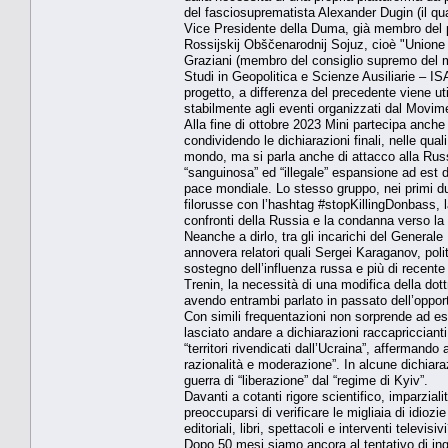
del fasciosuprematista Alexander Dugin (il qu
Vice Presidente della Duma, già membro del pa
Rossijskij Obščenarodnij Sojuz, cioè "Unione d
Graziani (membro del consiglio supremo del mov
Studi in Geopolitica e Scienze Ausiliarie – I
progetto, a differenza del precedente viene uti
stabilmente agli eventi organizzati dal Movim
Alla fine di ottobre 2023 Mini partecipa anch
condividendo le dichiarazioni finali, nelle qua
mondo, ma si parla anche di attacco alla Ru
“sanguinosa” ed “illegale” espansione ad est de
pace mondiale. Lo stesso gruppo, nei primi d
filorusse con l’hashtag #stopKillingDonbass, l
confronti della Russia e la condanna verso la 
Neanche a dirlo, tra gli incarichi del Generale
annovera relatori quali Sergei Karaganov, pol
sostegno dell’influenza russa e più di recente 
Trenin, la necessità di una modifica della dot
avendo entrambi parlato in passato dell’oppor
Con simili frequentazioni non sorprende ad e
lasciato andare a dichiarazioni raccapricciant
“territori rivendicati dall’Ucraina”, afferman
razionalità e moderazione”. In alcune dichiara
guerra di “liberazione” dal “regime di Kyiv”.
Davanti a cotanti rigore scientifico, imparzial
preoccuparsi di verificare le migliaia di idiozi
editoriali, libri, spettacoli e interventi televisi
Dopo 50 mesi siamo ancora al tentativo di inga