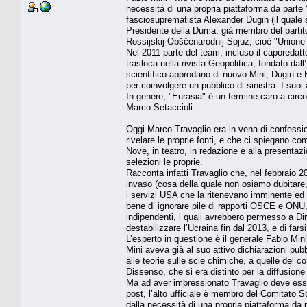
necessità di una propria piattaforma da parte 
fasciosuprematista Alexander Dugin (il quale 
Presidente della Duma, già membro del partito
Rossijskij Obščenarodnij Sojuz, cioè "Unione d
Nel 2011 parte del team, incluso il caporedat
trasloca nella rivista Geopolitica, fondato dall
scientifico approdano di nuovo Mini, Dugin e B
per coinvolgere un pubblico di sinistra. I suo
In genere, "Eurasia" è un termine caro a circo
Marco Setaccioli
Oggi Marco Travaglio era in vena di confession
rivelare le proprie fonti, e che ci spiegano 
Nove, in teatro, in redazione e alla presentaz
selezioni le proprie.
Racconta infatti Travaglio che, nel febbraio 2
invaso (cosa della quale non osiamo dubitare, 
i servizi USA che la ritenevano imminente ed
bene di ignorare pile di rapporti OSCE e ONU, de
indipendenti, i quali avrebbero permesso a Di
destabilizzare l’Ucraina fin dal 2013, e di fa
L’esperto in questione è il generale Fabio Mini
Mini aveva già al suo attivo dichiarazioni pu
alle teorie sulle scie chimiche, a quelle del 
Dissenso, che si era distinto per la diffusione
Ma ad aver impressionato Travaglio deve esser
post, l’alto ufficiale è membro del Comitato Sc
dalla necessità di una propria piattaforma da 