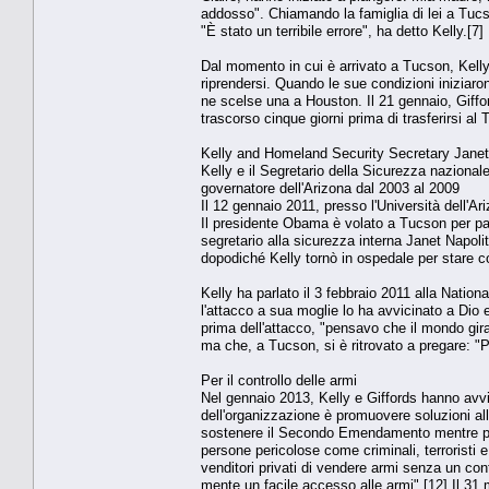
addosso". Chiamando la famiglia di lei a Tucso
"È stato un terribile errore", ha detto Kelly.[7]
Dal momento in cui è arrivato a Tucson, Kelly
riprendersi. Quando le sue condizioni iniziarono
ne scelse una a Houston. Il 21 gennaio, Giff
trascorso cinque giorni prima di trasferirsi a
Kelly and Homeland Security Secretary Janet
Kelly e il Segretario della Sicurezza naziona
governatore dell'Arizona dal 2003 al 2009
Il 12 gennaio 2011, presso l'Università dell'A
Il presidente Obama è volato a Tucson per par
segretario alla sicurezza interna Janet Napolit
dopodiché Kelly tornò in ospedale per stare c
Kelly ha parlato il 3 febbraio 2011 alla Nati
l'attacco a sua moglie lo ha avvicinato a Dio 
prima dell'attacco, "pensavo che il mondo gir
ma che, a Tucson, si è ritrovato a pregare: "P
Per il controllo delle armi
Nel gennaio 2013, Kelly e Giffords hanno avvi
dell'organizzazione è promuovere soluzioni alla
sostenere il Secondo Emendamento mentre prom
persone pericolose come criminali, terroristi e
venditori privati di vendere armi senza un cont
mente un facile accesso alle armi".[12] Il 31 