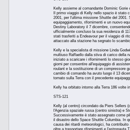
Kelly assieme al comandante Dominic Gorie 
Il primo viaggio di Kelly nello spazio è stato
2001, per l'ultima missione Shuttle del 2001.
equipaggiamento, rifornimenti e un nuovo equip
Destiny Laboratory il 7 dicembre, consentendo
ufficialmente concluso la sua residenza di 117
stati trasferiti a Endeavour per il viaggio di ri
attaccato alla stazione ha segnato lo scambio 
Kelly e la specialista di missione Linda Godwin
multiuso Raffaello dalla stiva di carico della
iniziato a scaricare i rifornimenti lo stesso g
giorni per consentire all'equipaggio di assister
roulant e la sostituzione di un compressore g
cambio di comando ha avuto luogo il 13 dicem
tornato sulla Terra con il precedente equipaggi
Kelly ha orbitato intorno alla Terra 186 volte in
STS-121
Kelly (al centro) circondato da Piers Sellers
l'Agenzia spaziale russa (centro sinistra) e S
Successivamente è stato assegnato come pilot
il disastro dello Space Shuttle Columbia. In q
causa dei ritardi meteorologici, ha contribuito 
oltre a trasportare rifornimenti e l'astronaut