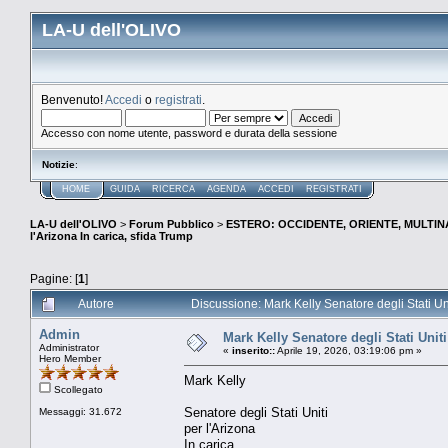
LA-U dell'OLIVO
Benvenuto!
Accedi
o
registrati
.
Accesso con nome utente, password e durata della sessione
Notizie
:
HOME
GUIDA
RICERCA
AGENDA
ACCEDI
REGISTRATI
LA-U dell'OLIVO
>
Forum Pubblico
>
ESTERO: OCCIDENTE, ORIENTE, MULTINA
l'Arizona In carica, sfida Trump
Pagine: [
1
]
Autore
Discussione: Mark Kelly Senatore degli Stati Uni
Admin
Mark Kelly Senatore degli Stati Uniti
Administrator
«
inserito::
Aprile 19, 2026, 03:19:06 pm »
Hero Member
Mark Kelly
Scollegato
Senatore degli Stati Uniti
Messaggi: 31.672
per l'Arizona
In carica