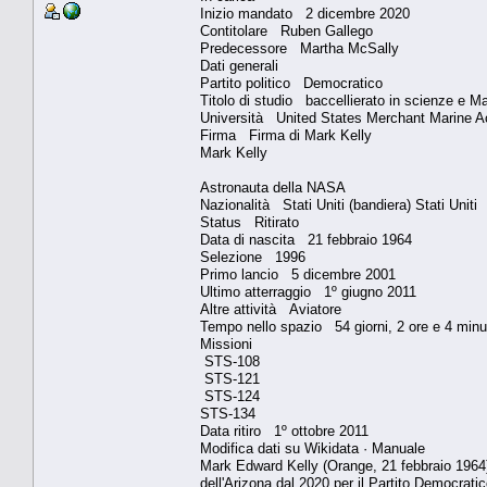
Inizio mandato 2 dicembre 2020
Contitolare Ruben Gallego
Predecessore Martha McSally
Dati generali
Partito politico Democratico
Titolo di studio baccellierato in scienze e M
Università United States Merchant Marine 
Firma Firma di Mark Kelly
Mark Kelly
Astronauta della NASA
Nazionalità Stati Uniti (bandiera) Stati Uniti
Status Ritirato
Data di nascita 21 febbraio 1964
Selezione 1996
Primo lancio 5 dicembre 2001
Ultimo atterraggio 1º giugno 2011
Altre attività Aviatore
Tempo nello spazio 54 giorni, 2 ore e 4 minu
Missioni
STS-108
STS-121
STS-124
STS-134
Data ritiro 1º ottobre 2011
Modifica dati su Wikidata · Manuale
Mark Edward Kelly (Orange, 21 febbraio 1964) è
dell'Arizona dal 2020 per il Partito Democratico