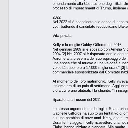
emendamento alla Costituzione degli Stati Uni
processo di impeachment di Trump, insieme ad
2022
Nel 2022 si è ricandidato alla carica di senato
voti, battendo il candidato repubblicano Blak
Vita privata
Kelly e la moglie Gabby Giffords nel 2016
Nel gennaio 1989 si è sposato con Amelia Victo
2004.[2] Nel 2007 si è risposato con la deputa
Aaron e alla presenza del suo equipaggio dell
una sposa che si muove a una velocità superi
velocità superiore a 17.000 miglia orarie".[3] 
commerciale sponsorizzata dal Comitato nazio
Al momento del loro matrimonio, Kelly viveva 
insieme era di un paio di settimane. Aggiun
ciò a cui erano abituati. Ha chiarito: "Ti inse
Sparatoria a Tucson del 2011
Lo stesso argomento in dettaglio: Sparatoria 
Gabrielle Giffords ha subito un tentativo di o
cui una bambina di nove anni. Kelly, che si t
Durante il viaggio, i Kelly ricevettero una not
Claire, hanno iniziato a piangere. Mia madre, 