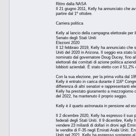
Ritiro dalla NASA
Il 21 giugno 2011, Kelly ha annunciato che avr
partire dal 1º ottobre.
Carriera politica
Kelly al lancio della campagna elettorale per 
Senato degli Stati Uniti
Elezioni 2020
Il 12 febbraio 2019, Kelly ha annunciato che 
Uniti del 2020 in Arizona. Il seggio era stato
nominato dal governatore Doug Ducey, fino alle 
elettorali dai comitati di azione politica aziend
lobbisti aziendali. È stato eletto con il 51,2
Con la sua elezione, per la prima volta dal 19
Kelly è entrato in carica durante il 116º Congre
differenza di altri senatori e rappresentanti e
Kelly ha prestato giuramento a mezzogiorno de
del 2022, ha mantenuto il proprio seggio.
Kelly è il quarto astronauta in pensione ad e
Il 2 dicembre 2020, Kelly ha espresso il suo 
federali degli Stati Uniti. Il 9 dicembre, Kel
vendere 23 miliardi di dollari in droni agli Emi
le vendite di F-35 negli Emirati Arabi Uniti. En
Uniti nel 2021, Kelly ha espresso sostegno a