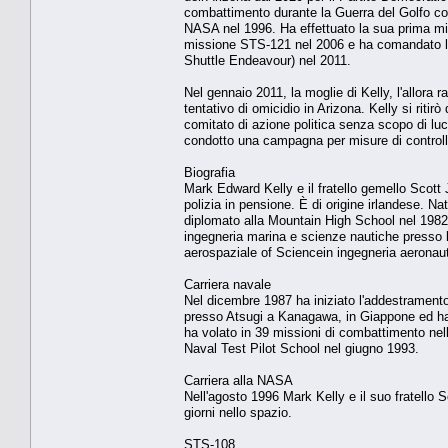
combattimento durante la Guerra del Golfo co
NASA nel 1996. Ha effettuato la sua prima mi
missione STS-121 nel 2006 e ha comandato la
Shuttle Endeavour) nel 2011.
Nel gennaio 2011, la moglie di Kelly, l'allora 
tentativo di omicidio in Arizona. Kelly si riti
comitato di azione politica senza scopo di luc
condotto una campagna per misure di controll
Biografia
Mark Edward Kelly e il fratello gemello Scott 
polizia in pensione. È di origine irlandese. 
diplomato alla Mountain High School nel 1982
ingegneria marina e scienze nautiche presso 
aerospaziale of Sciencein ingegneria aeronau
Carriera navale
Nel dicembre 1987 ha iniziato l'addestrament
presso Atsugi a Kanagawa, in Giappone ed ha 
ha volato in 39 missioni di combattimento nell
Naval Test Pilot School nel giugno 1993.
Carriera alla NASA
Nell'agosto 1996 Mark Kelly e il suo fratello 
giorni nello spazio.
STS-108