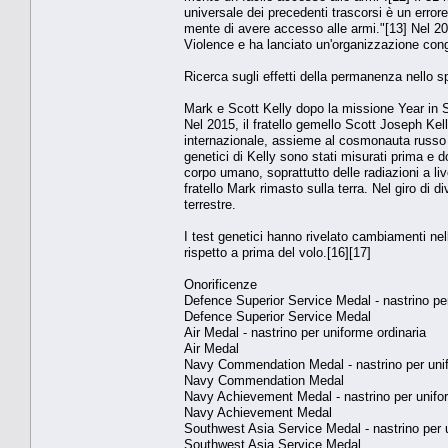
universale dei precedenti trascorsi è un error
mente di avere accesso alle armi."[13] Nel 2
Violence e ha lanciato un'organizzazione cong
Ricerca sugli effetti della permanenza nello s
Mark e Scott Kelly dopo la missione Year in 
Nel 2015, il fratello gemello Scott Joseph Kel
internazionale, assieme al cosmonauta russo M
genetici di Kelly sono stati misurati prima e d
corpo umano, soprattutto delle radiazioni a liv
fratello Mark rimasto sulla terra. Nel giro di di
terrestre.
I test genetici hanno rivelato cambiamenti ne
rispetto a prima del volo.[16][17]
Onorificenze
Defence Superior Service Medal - nastrino per
Defence Superior Service Medal
Air Medal - nastrino per uniforme ordinaria
Air Medal
Navy Commendation Medal - nastrino per unif
Navy Commendation Medal
Navy Achievement Medal - nastrino per unifor
Navy Achievement Medal
Southwest Asia Service Medal - nastrino per 
Southwest Asia Service Medal