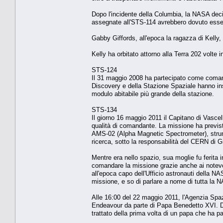
Dopo l'incidente della Columbia, la NASA decis
assegnate all'STS-114 avrebbero dovuto essere
Gabby Giffords, all'epoca la ragazza di Kelly,
Kelly ha orbitato attorno alla Terra 202 volte in
STS-124
Il 31 maggio 2008 ha partecipato come comand
Discovery e della Stazione Spaziale hanno inst
modulo abitabile più grande della stazione.
STS-134
Il giorno 16 maggio 2011 il Capitano di Vasce
qualità di comandante. La missione ha previsto
AMS-02 (Alpha Magnetic Spectrometer), strumen
ricerca, sotto la responsabilità del CERN di G
Mentre era nello spazio, sua moglie fu ferita
comandare la missione grazie anche ai notevo
all'epoca capo dell'Ufficio astronauti della 
missione, e so di parlare a nome di tutta la N
Alle 16:00 del 22 maggio 2011, l'Agenzia Spa
Endeavour da parte di Papa Benedetto XVI. Du
trattato della prima volta di un papa che ha p