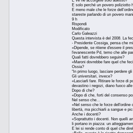
E ve ne accorgete solo adesso?
E solo perché un povero poliziotto 
E meno male che le forze dell’ordin
stareste parlando di un povero mani
9 h
Rispondi
Modificato
Carlo Galeazzi
Questa intervista è del 2008. La fe
- Presidente Cossiga, pensa che min
«Dipende, se ritiene d'essere il pres
l'evanescente Pd, temo che alle paro
Quali fatti dovrebbero seguire?
«Maroni dovrebbe fare quel che feci 
Ossia?
“In primo luogo, lasciare perdere gl
Gli universitari, invece?
«Lasciarli fare. Ritirare le forze di 
devastino i negozi, diano fuoco alle
Dopo di che?
«Dopo di che, forti del consenso pop
Nel senso che...
«Nel senso che le forze dell'ordine 
libertà, ma picchiarli a sangue e p
Anche i docenti?
«Soprattutto i docenti. Non quelli a
li portano in piazza: un atteggiamen
E lei si rende conto di quel che dir