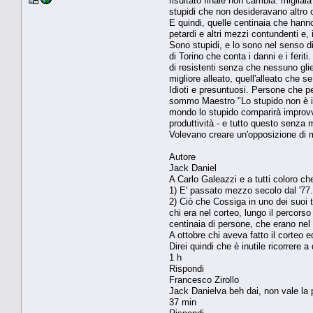
risultato finale non cambia: migliaia
stupidi che non desideravano altro ch
E quindi, quelle centinaia che hanno
petardi e altri mezzi contundenti e,
Sono stupidi, e lo sono nel senso di
di Torino che conta i danni e i ferit
di resistenti senza che nessuno gli
migliore alleato, quell'alleato che 
Idioti e presuntuosi. Persone che pe
sommo Maestro "Lo stupido non è in
mondo lo stupido comparirà improvvis
produttività - e tutto questo senza
Volevano creare un'opposizione di m
Autore
Jack Daniel
A Carlo Galeazzi e a tutti coloro che
1) E' passato mezzo secolo dal '77.
2) Ciò che Cossiga in uno dei suoi 
chi era nel corteo, lungo il percor
centinaia di persone, che erano nel 
A ottobre chi aveva fatto il corteo
Direi quindi che è inutile ricorrere
1 h
Rispondi
Francesco Zirollo
Jack Danielva beh dai, non vale la
37 min