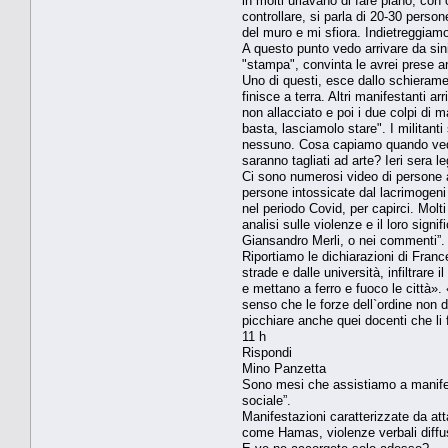
in molti urlavano di fare piano, con
controllare, si parla di 20-30 perso
del muro e mi sfiora. Indietreggiamo
A questo punto vedo arrivare da sin
"stampa", convinta le avrei prese a
Uno di questi, esce dallo schierame
finisce a terra. Altri manifestanti a
non allacciato e poi i due colpi di m
basta, lasciamolo stare". I militanti
nessuno. Cosa capiamo quando vedi
saranno tagliati ad arte? Ieri sera le
Ci sono numerosi video di persone a
persone intossicate dal lacrimogeni 
nel periodo Covid, per capirci. Molti
analisi sulle violenze e il loro sign
Giansandro Merli, o nei commenti”.
Riportiamo le dichiarazioni di France
strade e dalle università, infiltrare
e mettano a ferro e fuoco le città».
senso che le forze dell`ordine non do
picchiare anche quei docenti che li
11 h
Rispondi
Mino Panzetta
Sono mesi che assistiamo a manifesta
sociale”.
Manifestazioni caratterizzate da atta
come Hamas, violenze verbali diffuse