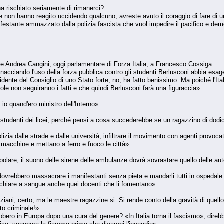
ha rischiato seriamente di rimanerci?
e non hanno reagito uccidendo qualcuno, avreste avuto il coraggio di fare di u
festante ammazzato dalla polizia fascista che vuol impedire il pacifico e de
ce Andrea Cangini, oggi parlamentare di Forza Italia, a Francesco Cossiga.
acciando l'uso della forza pubblica contro gli studenti Berlusconi abbia esag
idente del Consiglio di uno Stato forte, no, ha fatto benissimo. Ma poiché l'Ita
le non seguiranno i fatti e che quindi Berlusconi farà una figuraccia».
io quand'ero ministro dell'Interno».
i studenti dei licei, perché pensi a cosa succederebbe se un ragazzino di dodi
polizia dalle strade e dalle università, infiltrare il movimento con agenti provoca
 macchine e mettano a ferro e fuoco le città».
olare, il suono delle sirene delle ambulanze dovrà sovrastare quello delle auto 
dovrebbero massacrare i manifestanti senza pieta e mandarli tutti in ospedale. N
icchiare a sangue anche quei docenti che li fomentano».
nziani, certo, ma le maestre ragazzine si. Si rende conto della gravità di que
to criminale!».
ebbero in Europa dopo una cura del genere? «In Italia torna il fascismo», direb