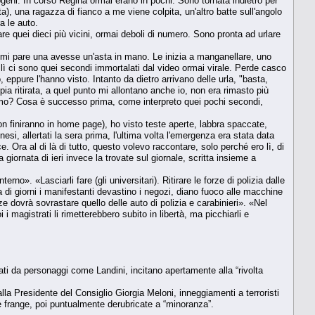
ogeni. In corso Regina ormai erano in pochi. Sono tornata indietro per
), una ragazza di fianco a me viene colpita, un'altro batte sull'angolo
a le auto.
 quei dieci più vicini, ormai deboli di numero. Sono pronta ad urlare
e, mi pare una avesse un'asta in mano. Le inizia a manganellare, uno
da lì ci sono quei secondi immortalati dal video ormai virale. Perde casco
, eppure l'hanno visto. Intanto da dietro arrivano delle urla, "basta,
pia ritirata, a quel punto mi allontano anche io, non era rimasto più
mo? Cosa è successo prima, come interpreto quei pochi secondi,
n finiranno in home page), ho visto teste aperte, labbra spaccate,
si, allertati la sera prima, l'ultima volta l'emergenza era stata data
e. Ora al di là di tutto, questo volevo raccontare, solo perché ero lì, di
 giornata di ieri invece la trovate sul giornale, scritta insieme a
o». «Lasciarli fare (gli universitari). Ritirare le forze di polizia dalle
na di giorni i manifestanti devastino i negozi, diano fuoco alle macchine
e dovrà sovrastare quello delle auto di polizia e carabinieri». «Nel
i magistrati li rimetterebbero subito in libertà, ma picchiarli e
ati da personaggi come Landini, incitano apertamente alla “rivolta
 alla Presidente del Consiglio Giorgia Meloni, inneggiamenti a terroristi
te frange, poi puntualmente derubricate a “minoranza”.