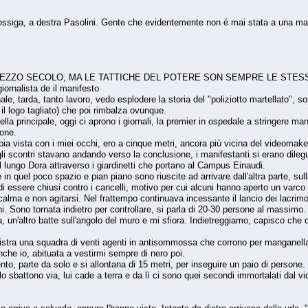
 Cossiga, a destra Pasolini. Gente che evidentemente non é mai stata a una ma
MEZZO SECOLO, MA LE TATTICHE DEL POTERE SON SEMPRE LE STES
iornalista de il manifesto
nale, tarda, tanto lavoro, vedo esplodere la storia del "poliziotto martellato", s
 il logo tagliato) che poi rimbalza ovunque.
lla principale, oggi ci aprono i giornali, la premier in ospedale a stringere ma
ione.
ia vista con i miei occhi, ero a cinque metri, ancora più vicina del videomaker
gli scontri stavano andando verso la conclusione, i manifestanti si erano dileg
l lungo Dora attraverso i giardinetti che portano al Campus Einaudi.
e in quel poco spazio e pian piano sono riuscite ad arrivare dall'altra parte, su
 di essere chiusi contro i cancelli, motivo per cui alcuni hanno aperto un varco 
 calma e non agitarsi. Nel frattempo continuava incessante il lancio dei lacrim
i. Sono tornata indietro per controllare, si parla di 20-30 persone al massimo
, un'altro batte sull'angolo del muro e mi sfiora. Indietreggiamo, capisco che 
istra una squadra di venti agenti in antisommossa che corrono per manganellare
nche io, abituata a vestirmi sempre di nero poi.
to, parte da solo e si allontana di 15 metri, per inseguire un paio di persone. L
lo sbattono via, lui cade a terra e da lì ci sono quei secondi immortalati dal v