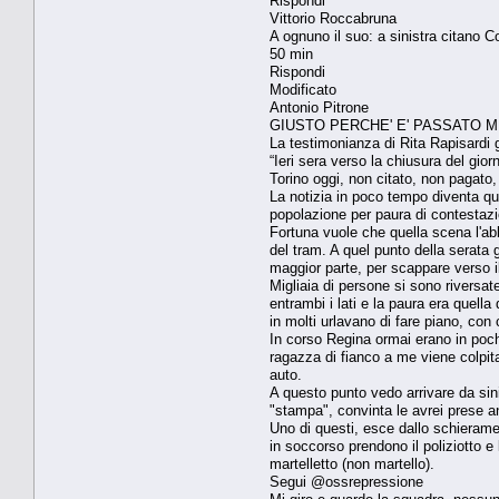
Rispondi
Vittorio Roccabruna
A ognuno il suo: a sinistra citano
50 min
Rispondi
Modificato
Antonio Pitrone
GIUSTO PERCHE' E' PASSATO 
La testimonianza di Rita Rapisardi g
“Ieri sera verso la chiusura del gior
Torino oggi, non citato, non pagato,
La notizia in poco tempo diventa que
popolazione per paura di contestaz
Fortuna vuole che quella scena l'abb
del tram. A quel punto della serata 
maggior parte, per scappare verso i
Migliaia di persone si sono riversat
entrambi i lati e la paura era quella
in molti urlavano di fare piano, con
In corso Regina ormai erano in poch
ragazza di fianco a me viene colpita
auto.
A questo punto vedo arrivare da sin
"stampa", convinta le avrei prese a
Uno di questi, esce dallo schieramen
in soccorso prendono il poliziotto e 
martelletto (non martello).
Segui @ossrepressione