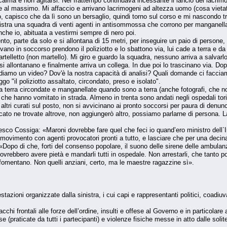
 calma e non agitarsi. Nel frattempo continuava incessante il lancio dei lacrim
ne al massimo. Mi affaccio e arrivano lacrimogeni ad altezza uomo (cosa vietata
, capisco che da lì sono un bersaglio, quindi torno sul corso e mi nascondo tr
istra una squadra di venti agenti in antisommossa che corrono per manganellare
nche io, abituata a vestirmi sempre di nero poi.
nto, parte da solo e si allontana di 15 metri, per inseguire un paio di person
rrivano in soccorso prendono il poliziotto e lo sbattono via, lui cade a terra e 
artelletto (non martello). Mi giro e guardo la squadra, nessuno arriva a salvarlo
 si allontanano e finalmente arriva un collega. In due poi lo trascinano via. Dop
amo un video? Dov'è la nostra capacità di analisi? Quali domande ci faccia
ggo "il poliziotto assaltato, circondato, preso e isolato".
 terra circondate e manganellate quando sono a terra (anche fotografi, che no
che hanno vomitato in strada. Almeno in trenta sono andati negli ospedali torine
 altri curati sul posto, non si avvicinano ai pronto soccorsi per paura di denunc
ificato ne trovate altrove, non aggiungerò altro, possiamo parlarne di persona. La
sco Cossiga: «Maroni dovrebbe fare quel che feci io quand’ero ministro dell`Intern
 il movimento con agenti provocatori pronti a tutto, e lasciare che per una deci
 «Dopo di che, forti del consenso popolare, il suono delle sirene delle ambulanz
vrebbero avere pietà e mandarli tutti in ospedale. Non arrestarli, che tanto poi 
 fomentano. Non quelli anziani, certo, ma le maestre ragazzine sì».
zioni organizzate dalla sinistra, i cui capi e rappresentanti politici, coadiuv
cchi frontali alle forze dell’ordine, insulti e offese al Governo e in particolare
 (praticate da tutti i partecipanti) e violenze fisiche messe in atto dalle soli