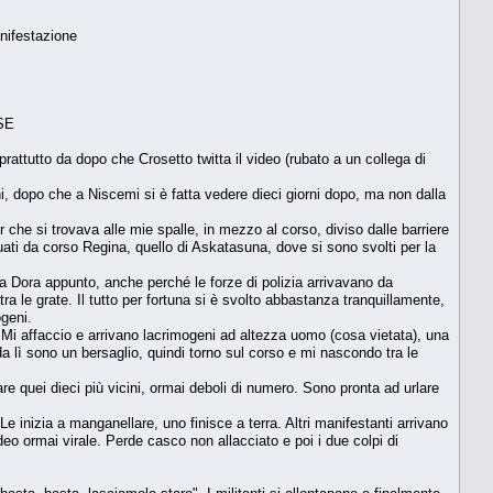
nifestazione
SE
oprattutto da dopo che Crosetto twitta il video (rubato a un collega di
ni, dopo che a Niscemi si è fatta vedere dieci giorni dopo, ma non dalla
 che si trovava alle mie spalle, in mezzo al corso, diviso dalle barriere
uati da corso Regina, quello di Askatasuna, dove si sono svolti per la
lla Dora appunto, anche perché le forze di polizia arrivavano da
tra le grate. Il tutto per fortuna si è svolto abbastanza tranquillamente,
ogeni.
. Mi affaccio e arrivano lacrimogeni ad altezza uomo (cosa vietata), una
da lì sono un bersaglio, quindi torno sul corso e mi nascondo tra le
 quei dieci più vicini, ormai deboli di numero. Sono pronta ad urlare
e inizia a manganellare, uno finisce a terra. Altri manifestanti arrivano
ideo ormai virale. Perde casco non allacciato e poi i due colpi di