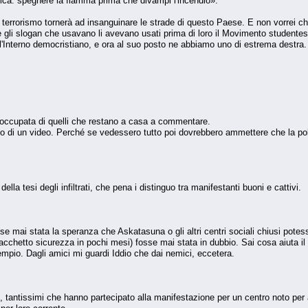
tica: spegnere la fiamma prima che divampi l'incendio».
terrorismo tornerà ad insanguinare le strade di questo Paese. E non vorrei c
 gli slogan che usavano li avevano usati prima di loro il Movimento studentesc
l'Interno democristiano, e ora al suo posto ne abbiamo uno di estrema destra.
occupata di quelli che restano a casa a commentare.
o di un video. Perché se vedessero tutto poi dovrebbero ammettere che la poli
lla tesi degli infiltrati, che pena i distinguo tra manifestanti buoni e cattivi.
se mai stata la speranza che Askatasuna o gli altri centri sociali chiusi pote
hetto sicurezza in pochi mesi) fosse mai stata in dubbio. Sai cosa aiuta il 
sempio. Dagli amici mi guardi Iddio che dai nemici, eccetera.
ti, tantissimi che hanno partecipato alla manifestazione per un centro noto per