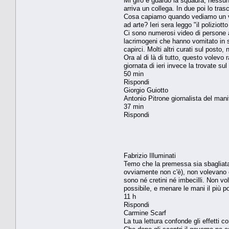
Mi giro e guardo la squadra, nessuno 
arriva un collega. In due poi lo tra
Cosa capiamo quando vediamo un vid
ad arte? Ieri sera leggo "il poliziott
Ci sono numerosi video di persone a
lacrimogeni che hanno vomitato in st
capirci. Molti altri curati sul posto
Ora al di là di tutto, questo volevo 
giornata di ieri invece la trovate su
50 min
Rispondi
Giorgio Guiotto
Antonio Pitrone giornalista del mani
37 min
Rispondi
Fabrizio Illuminati
Temo che la premessa sia sbagliata.
ovviamente non c'è), non volevano c
sono né cretini né imbecilli. Non v
possibile, e menare le mani il più p
11 h
Rispondi
Carmine Scarf
La tua lettura confonde gli effetti c