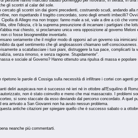
 di persone hanno marciato sabato pomeriggio per ritrovarsi, in serata, in una s
e gli scontri al calar del sole.
 cercato gli scontri sin dai giorni precedenti, costruendo scudi, andando alla 
 infine, non rispettando il tragitto concordato, sono degli emeriti imbecilli? O
 Cipolla di Allegro ma non troppo: fanno male a sé, vale a dire a ciò che vorrebb
i. Ma, oltre l'idiozia, c'è la suprema presunzione di incarnare i partigiani che l
el'abbia mai chiesto, si proclamano unica vera opposizione al governo Meloni 
se non ci fosse bisognerebbe inventarlo.
nsano seriamente che il miglior modo di opporsi ad un governo sia inimicarsi l
ibito da quel sentimento che gli anglosassoni chiamano self-consciousness. C
amente a scatafasciare i tuoi piani, distruggere la tua pace, complicarti la v
 malizia, senza rimorso, e senza ragione. Stupidamente".
assa e sociale al Governo? Hanno ottenuto una ripulsa di massa e popolare ne
 ripetono le parole di Cossiga sulla necessità di infiltrare i cortei con agenti
tanti deliri auspicava non è successo né ieri né in ottobre all'Esquilino di Ro
so autorizzato, non è stato coinvolto e meno che mai massacrato. I problemi so
corteo, si sono staccate da esso deviando dal percorso concordato. A quel punto
 ed era arrivato a San Giovanni non ha avuto nessun problema.
 a questa antiche citazioni per spiegare quello che è successo sabato o a ottobr
 pena neanche più commentarti.