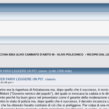
VECCHIA IDEA ULIVO CAMBIATO D'ABITO IN - OLIVO POLICONICO
>
RICOPIO DAL LE
 FARVI LEGGERE UN PO'. ciaooo (Letto 2268 volte)
ER FARVI LEGGERE UN PO'. ciaooo
7:41:49 pm »
rino era la riapertura di Askatasuna ma, dopo quello che è successo, è ovvio
Meloni ("Governo nemico del popolo"), del quale si invocava la caduta e le d
te perché ha buon gioco nel presentarsi come il garante della moderazione con
contro lo stato di polizia ma, dopo quello che è successo, il decreto sicurezza 
he ha ottenuto l'esatto contrario di ciò che si prefiggeva. Per colpa di una m