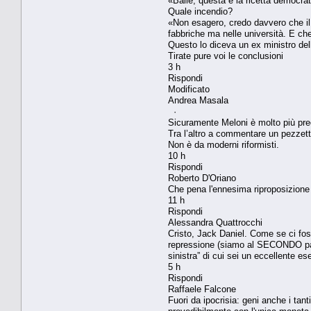
«Balle, questa è la ricetta democra
Quale incendio?
«Non esagero, credo davvero che il 
fabbriche ma nelle università. E che
Questo lo diceva un ex ministro del
Tirate pure voi le conclusioni
3 h
Rispondi
Modificato
Andrea Masala
·
Sicuramente Meloni è molto più pre
Tra l’altro a commentare un pezzett
Non è da moderni riformisti.
10 h
Rispondi
Roberto D'Oriano
Che pena l'ennesima riproposizione de
11 h
Rispondi
Alessandra Quattrocchi
Cristo, Jack Daniel. Come se ci fos
repressione (siamo al SECONDO pacc
sinistra” di cui sei un eccellente e
5 h
Rispondi
Raffaele Falcone
Fuori da ipocrisia: geni anche i tan