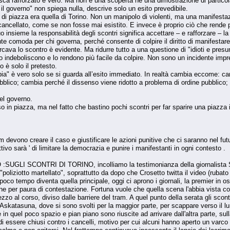
sca rafforzato è vero. Ma non è una scoperta né una dimostrazione di particola
 il governo" non spiega nulla, descrive solo un esito prevedibile.
po di piazza era quella di Torino. Non un manipolo di violenti, ma una manifes
ncellato, come se non fosse mai esistito. E invece è proprio ciò che rende p
uo insieme la responsabilità degli scontri significa accettare – e rafforzare – l
e comoda per chi governa, perché consente di colpire il diritto di manifestare
ava lo scontro è evidente. Ma ridurre tutto a una questione di "idioti e presu
, lo indeboliscono e lo rendono più facile da colpire. Non sono un incidente im
 è solo il pretesto.
ambia" è vero solo se si guarda all’esito immediato. In realtà cambia eccome: 
bblico; cambia perché il dissenso viene ridotto a problema di ordine pubblic
el governo.
 in piazza, ma nel fatto che bastino pochi scontri per far sparire una piazza int
m devono creare il caso e giustificare le azioni punitive che ci saranno nel fut
ttivo sarà ' di limitare la democrazia e punire i manifestanti in ogni contesto .
 SCONTRI DI TORINO, incolliamo la testimonianza della giornalista Silvia R
"poliziotto martellato", soprattutto da dopo che Crosetto twitta il video (rubato 
poco tempo diventa quella principale, oggi ci aprono i giornali, la premier in 
ne per paura di contestazione. Fortuna vuole che quella scena l'abbia vista co
ezzo al corso, diviso dalle barriere del tram. A quel punto della serata gli sco
 Askatasuna, dove si sono svolti per la maggior parte, per scappare verso il l
e in quel poco spazio e pian piano sono riuscite ad arrivare dall'altra parte, su
 di essere chiusi contro i cancelli, motivo per cui alcuni hanno aperto un varco 