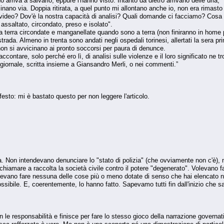
arriva a salvarlo, eppure l'hanno visto. Intanto da dietro arrivano delle urla, 
scinano via. Doppia ritirata, a quel punto mi allontano anche io, non era rimast
eo? Dov'è la nostra capacità di analisi? Quali domande ci facciamo? Cosa è
o assaltato, circondato, preso e isolato".
 terra circondate e manganellate quando sono a terra (non finiranno in home p
rada. Almeno in trenta sono andati negli ospedali torinesi, allertati la sera pr
, non si avvicinano ai pronto soccorsi per paura di denunce.
raccontare, solo perché ero lì, di analisi sulle violenze e il loro significato ne
l giornale, scritta insieme a Giansandro Merli, o nei commenti.”
festo: mi è bastato questo per non leggere l'articolo.
 Non intendevano denunciare lo "stato di polizia" (che ovviamente non c'è), n
hiamare a raccolta la società civile contro il potere "degenerato". Volevano f
olevano fare nessuna delle cose più o meno dotate di senso che hai elencato ne
ossibile. E, coerentemente, lo hanno fatto. Sapevamo tutti fin dall'inizio che s
on le responsabilità e finisce per fare lo stesso gioco della narrazione governat