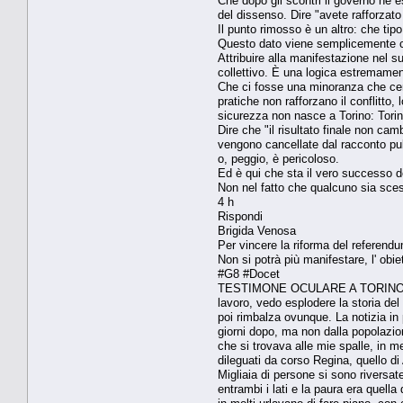
Che dopo gli scontri il governo ne e
del dissenso. Dire "avete rafforzato
Il punto rimosso è un altro: che ti
Questo dato viene semplicemente ca
Attribuire alla manifestazione nel s
collettivo. È una logica estremament
Che ci fosse una minoranza che cerc
pratiche non rafforzano il conflitto
sicurezza non nasce a Torino: Torino
Dire che "il risultato finale non c
vengono cancellate dal racconto pu
o, peggio, è pericoloso.
Ed è qui che sta il vero successo d
Non nel fatto che qualcuno sia sceso
4 h
Rispondi
Brigida Venosa
Per vincere la riforma del referendu
Non si potrà più manifestare, l' obie
#G8 #Docet
TESTIMONE OCULARE A TORINO :SUGLI
lavoro, vedo esplodere la storia del 
poi rimbalza ovunque. La notizia in 
giorni dopo, ma non dalla popolazio
che si trovava alle mie spalle, in m
dileguati da corso Regina, quello di
Migliaia di persone si sono riversat
entrambi i lati e la paura era quella