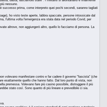
"basta, basta, lasciamolo stare". I militanti si allontanano e finalmente
o più nessuno.
 successo prima, come interpreto quei pochi secondi, saranno tagliati
age), ho visto teste aperte, labbra spaccate, persone intossicate dal
ima, l'ultima volta l'emergenza era stata data nel periodo Covid, per
 trovate altrove, non aggiungerò altro, quello lo facciamo di persona. La
on volevano manifestare contro e far cadere il governo "fascista" (che
are esattamente quello che hanno fatto. Dal loro punto di vista, non
lla premessa. Volevano fare più casino possibile, distruggere il più
arebbe stato così. Sono quanto di più lineare e prevedibile ci sia.
iva.