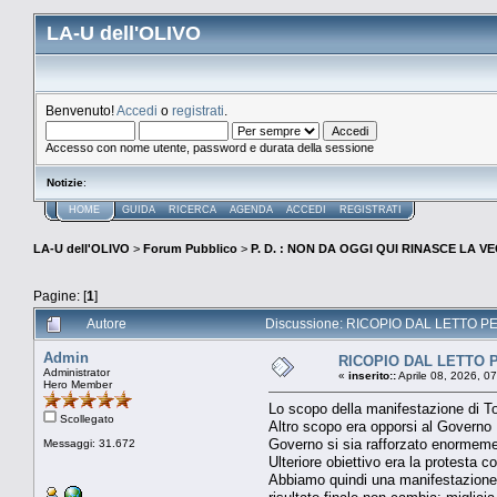
LA-U dell'OLIVO
Benvenuto!
Accedi
o
registrati
.
Accesso con nome utente, password e durata della sessione
Notizie
:
HOME
GUIDA
RICERCA
AGENDA
ACCEDI
REGISTRATI
LA-U dell'OLIVO
>
Forum Pubblico
>
P. D. : NON DA OGGI QUI RINASCE LA 
Pagine: [
1
]
Autore
Discussione: RICOPIO DAL LETTO PER
Admin
RICOPIO DAL LETTO P
Administrator
«
inserito::
Aprile 08, 2026, 0
Hero Member
Lo scopo della manifestazione di To
Scollegato
Altro scopo era opporsi al Governo 
Governo si sia rafforzato enormemen
Messaggi: 31.672
Ulteriore obiettivo era la protesta 
Abbiamo quindi una manifestazione c