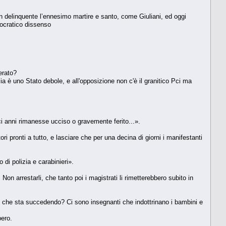
n delinquente l’ennesimo martire e santo, come Giuliani, ed oggi
mocratico dissenso
erato?
lia è uno Stato debole, e all'opposizione non c'è il granitico Pci ma
ci anni rimanesse ucciso o gravemente ferito...».
tori pronti a tutto, e lasciare che per una decina di giorni i manifestanti
di polizia e carabinieri».
on arrestarli, che tanto poi i magistrati li rimetterebbero subito in
llo che sta succedendo? Ci sono insegnanti che indottrinano i bambini e
bero.