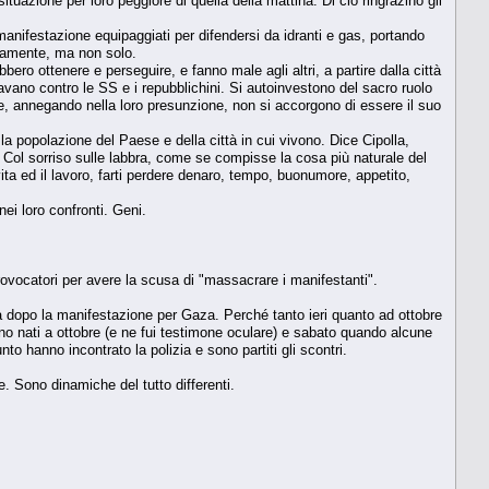
ituazione per loro peggiore di quella della mattina. Di ciò ringrazino gli
manifestazione equipaggiati per difendersi da idranti e gas, portando
vviamente, ma non solo.
ero ottenere e perseguire, e fanno male agli altri, a partire dalla città
ottavano contro le SS e i repubblichini. Si autoinvestono del sacro ruolo
e, annegando nella loro presunzione, non si accorgono di essere il suo
a popolazione del Paese e della città in cui vivono. Dice Cipolla,
ol sorriso sulle labbra, come se compisse la cosa più naturale del
ita ed il lavoro, farti perdere denaro, tempo, buonumore, appetito,
i loro confronti. Geni.
 provocatori per avere la scusa di "massacrare i manifestanti".
ma dopo la manifestazione per Gaza. Perché tanto ieri quanto ad ottobre
no nati a ottobre (e ne fui testimone oculare) e sabato quando alcune
 hanno incontrato la polizia e sono partiti gli scontri.
e. Sono dinamiche del tutto differenti.