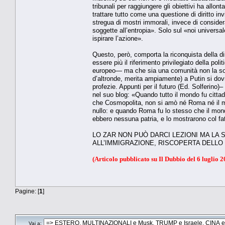
tribunali per raggiungere gli obiettivi ha allont
trattare tutto come una questione di diritto in
stregua di mostri immorali, invece di conside
soggette all’entropia». Solo sul «noi universal
ispirare l’azione».
Questo, però, comporta la riconquista della d
essere più il riferimento privilegiato della pol
europeo— ma che sia una comunità non la socie
d’altronde, merita ampiamente) a Putin si dovr
profezie. Appunti per il futuro (Ed. Solferino
nel suo blog: «Quando tutto il mondo fu citt
che Cosmopolita, non si amò né Roma né il mo
nullo: e quando Roma fu lo stesso che il mond
ebbero nessuna patria, e lo mostrarono col fatto
LO ZAR NON PUÒ DARCI LEZIONI MA LA 
ALL’IMMIGRAZIONE, RISCOPERTA DELLO 
(Articolo pubblicato su Il Dubbio del 6 luglio 2
Pagine: [
1
]
Vai a: