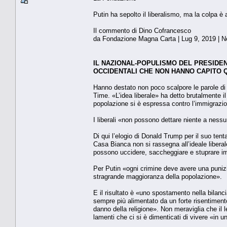
Putin ha sepolto il liberalismo, ma la colpa è a
Il commento di Dino Cofrancesco
da Fondazione Magna Carta | Lug 9, 2019 | Ne
IL NAZIONAL-POPULISMO DEL PRESIDEN
OCCIDENTALI CHE NON HANNO CAPITO Q
Hanno destato non poco scalpore le parole di Vl
Time. «L’idea liberale» ha detto brutalmente il
popolazione si è espressa contro l’immigrazione
I liberali «non possono dettare niente a ness
Di qui l’elogio di Donald Trump per il suo tent
Casa Bianca non si rassegna all’ideale liberal
possono uccidere, saccheggiare e stuprare imp
Per Putin «ogni crimine deve avere una punizion
stragrande maggioranza della popolazione».
E il risultato è «uno spostamento nella bilanci
sempre più alimentato da un forte risentimento
danno della religione». Non meraviglia che il l
lamenti che ci si è dimenticati di vivere «in u