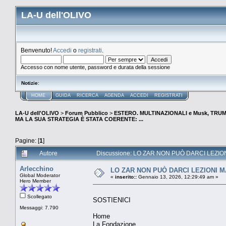
LA-U dell'OLIVO
Benvenuto!
Accedi
o
registrati
.
Accesso con nome utente, password e durata della sessione
Notizie
:
HOME
GUIDA
RICERCA
AGENDA
ACCEDI
REGISTRATI
LA-U dell'OLIVO
>
Forum Pubblico
>
ESTERO. MULTINAZIONALI e Musk, TRUMP e
MA LA SUA STRATEGIA È STATA COERENTE: ...
Pagine: [
1
]
Autore
Discussione: LO ZAR NON PUÒ DARCI LEZIONI
Arlecchino
LO ZAR NON PUÒ DARCI LEZIONI M
Global Moderator
«
inserito::
Gennaio 13, 2026, 12:29:49 am »
Hero Member
Scollegato
SOSTIENICI
Messaggi: 7.790
Home
La Fondazione