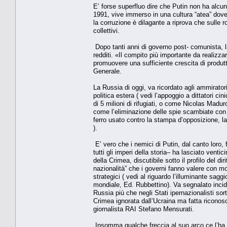
E’ forse superfluo dire che Putin non ha alcun 
1991, vive immerso in una cultura “atea” dove
la corruzione è dilagante a riprova che sulle rov
collettivi.
Dopo tanti anni di governo post- comunista, l
redditi. «Il compito più importante da realizz
promuovere una sufficiente crescita di produtt
Generale.
La Russia di oggi, va ricordato agli ammirator
politica estera ( vedi l’appoggio a dittatori c
di 5 milioni di rifugiati, o come Nicolas Maduro
come l’eliminazione delle spie scambiate con la 
ferro usato contro la stampa d’opposizione, la 
).
E’ vero che i nemici di Putin, dal canto loro,
tutti gli imperi della storia– ha lasciato vent
della Crimea, discutibile sotto il profilo del dir
nazionalità” che i governi fanno valere con mol
strategici ( vedi al riguardo l’illuminante sagg
mondiale, Ed. Rubbettino). Va segnalato incide
Russia più che negli Stati ipernazionalisti sor
Crimea ignorata dall’Ucraina ma fatta riconos
giornalista RAI Stefano Mensurati.
Insomma qualche freccia al suo arco ce l’ha p