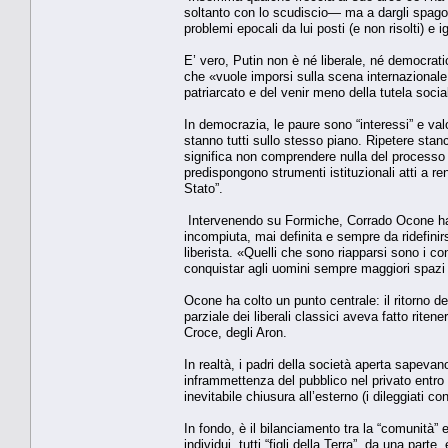
soltanto con lo scudiscio— ma a dargli spago,
problemi epocali da lui posti (e non risolti) e i
E’ vero, Putin non è né liberale, né democrat
che «vuole imporsi sulla scena internazionale 
patriarcato e del venir meno della tutela socia
In democrazia, le paure sono “interessi” e valor
stanno tutti sullo stesso piano. Ripetere stan
significa non comprendere nulla del processo p
predispongono strumenti istituzionali atti a re
Stato”.
Intervenendo su Formiche, Corrado Ocone ha sc
incompiuta, mai definita e sempre da ridefinirsi
liberista. «Quelli che sono riapparsi sono i conf
conquistar agli uomini sempre maggiori spazi d
Ocone ha colto un punto centrale: il ritorno de
parziale dei liberali classici aveva fatto rit
Croce, degli Aron.
In realtà, i padri della società aperta sapevano
inframmettenza del pubblico nel privato entro
inevitabile chiusura all’esterno (i dileggiati co
In fondo, è il bilanciamento tra la “comunità” e
individui, tutti “figli della Terra”, da una part