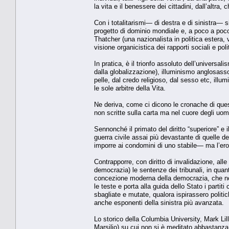
la vita e il benessere dei cittadini, dall’altra
Con i totalitarismi— di destra e di sinistra— s
progetto di dominio mondiale e, a poco a poco,
Thatcher (una nazionalista in politica estera
visione organicistica dei rapporti sociali e poli
In pratica, è il trionfo assoluto dell’universali
dalla globalizzazione), illuminismo anglosasso
pelle, dal credo religioso, dal sesso etc, illu
le sole arbitre della Vita.
Ne deriva, come ci dicono le cronache di questi
non scritte sulla carta ma nel cuore degli uomin
Sennonché il primato del diritto “superiore” e i
guerra civile assai più devastante di quelle 
imporre ai condomini di uno stabile— ma l’erosi
Contrapporre, con diritto di invalidazione, al
democrazia) le sentenze dei tribunali, in quant
concezione moderna della democrazia, che non è
le teste e porta alla guida dello Stato i part
sbagliate e mutate, qualora ispirassero politi
anche esponenti della sinistra più avanzata.
Lo storico della Columbia University, Mark Lilla
Marsilio) su cui non si è meditato abbastanza