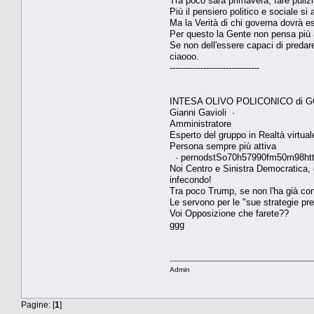
Tra poco sarà primavera, fare pul
Più il pensiero politico e sociale si
Ma la Verità di chi governa dovrà es
Per questo la Gente non pensa più ai
Se non dell'essere capaci di predar
ciaooo.
--------------------------------
INTESA OLIVO POLICONICO di 
Gianni Gavioli ·
Amministratore
Esperto del gruppo in Realtà virtual
Persona sempre più attiva
· pernodstSo70h57990fm50m98htt1
Noi Centro e Sinistra Democratica, 
infecondo!
Tra poco Trump, se non l'ha già conc
Le servono per le "sue strategie pre
Voi Opposizione che farete??
ggg
Admin
Pagine: [
1
]