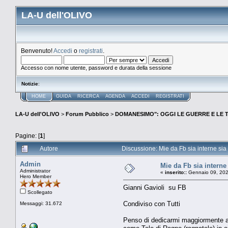
LA-U dell'OLIVO
Benvenuto!
Accedi
o
registrati
.
Accesso con nome utente, password e durata della sessione
Notizie
:
HOME
GUIDA
RICERCA
AGENDA
ACCEDI
REGISTRATI
LA-U dell'OLIVO
>
Forum Pubblico
>
DOMANESIMO": OGGI LE GUERRE E LE T
Pagine: [
1
]
Autore
Discussione: Mie da Fb sia interne sia 
Admin
Mie da Fb sia interne 
Administrator
«
inserito::
Gennaio 09, 202
Hero Member
Gianni Gavioli su FB
Scollegato
Condiviso con Tutti
Messaggi: 31.672
Penso di dedicarmi maggiormente a c