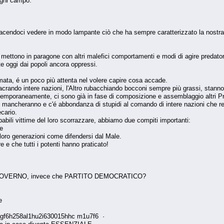
ogni campo.
facendoci vedere in modo lampante ciò che ha sempre caratterizzato la nostra 
, li mettono in paragone con altri malefici comportamenti e modi di agire preda
te oggi dai popoli ancora oppressi.
mata, é un poco più attenta nel volere capire cosa accade.
do intere nazioni, l'Altro rubacchiando bocconi sempre più grassi, stanno sgo
temporaneamente, ci sono già in fase di composizione e assemblaggio altri Pr
on mancheranno e c'é abbondanza di stupidi al comando di intere nazioni che
cario.
babili vittime del loro scorrazzare, abbiamo due compiti importanti:
 e
e loro generazioni come difendersi dal Male.
e che tutti i potenti hanno praticato!
GOVERNO, invece che PARTITO DEMOCRATICO?
e
3gf6h258al1hu2i630015hhc m1u7f6 ·