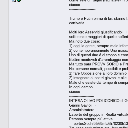
come Tele di Ragno (ragnatele) in 
ciaooo
-----------------------
Trump e Putin prima di lui, stanno 
cattiveria.
Molti loro Asserviti giustificandoli
sofferenze maggiori di quelle soffer
Ma noto due cose:
1) oggi la gente, sempre male infor
2) contemporaneamente Uno massacran
Uno di questi due é di troppo e con
Bottini meritevoli d'arrembaggio n
Ma tutto sarà PROVVISORIO e Pre
Noi persone normali, possibili e pro
1) fare Opposizione al loro dominio
2) insegnare ai nostri giovani e all
Male che esiste dal tempo di sempre 
In ogni campo.
ciaooo
----------------------
INTESA OLIVO POLICONICO di 
Gianni Gavioli ·
Amministratore
Esperto del gruppo in Realtà virtual
Persona sempre più attiva
· portesSodni9i569mla6li70230h1