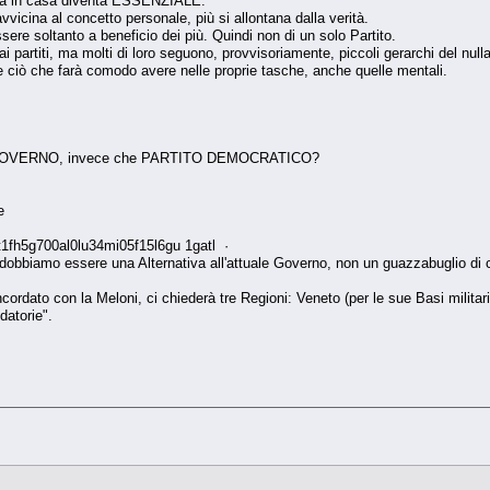
izia in casa diventa ESSENZIALE.
 avvicina al concetto personale, più si allontana dalla verità.
sere soltanto a beneficio dei più. Quindi non di un solo Partito.
 partiti, ma molti di loro seguono, provvisoriamente, piccoli gerarchi del nulla
e ciò che farà comodo avere nelle proprie tasche, anche quelle mentali.
GOVERNO, invece che PARTITO DEMOCRATICO?
e
fh5g700al0lu34mi05f15l6gu 1gatl ·
dobbiamo essere una Alternativa all'attuale Governo, non un guazzabuglio di c
ordato con la Meloni, ci chiederà tre Regioni: Veneto (per le sue Basi militari
datorie".