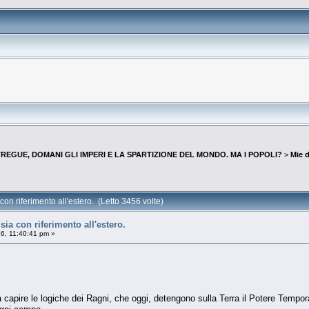
REGUE, DOMANI GLI IMPERI E LA SPARTIZIONE DEL MONDO. MA I POPOLI?
>
Mie d
con riferimento all'estero. (Letto 3456 volte)
sia con riferimento all'estero.
6, 11:40:41 pm »
apire le logiche dei Ragni, che oggi, detengono sulla Terra il Potere Tempor