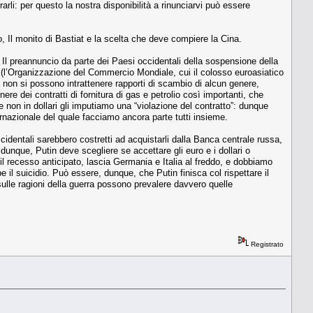
arli: per questo la nostra disponibilità a rinunciarvi può essere
 Il monito di Bastiat e la scelta che deve compiere la Cina.
 Il preannuncio da parte dei Paesi occidentali della sospensione della
 (l’Organizzazione del Commercio Mondiale, cui il colosso euroasiatico
non si possono intrattenere rapporti di scambio di alcun genere,
ere dei contratti di fornitura di gas e petrolio così importanti, che
e non in dollari gli imputiamo una “violazione del contratto”: dunque
rnazionale del quale facciamo ancora parte tutti insieme.
cidentali sarebbero costretti ad acquistarli dalla Banca centrale russa,
 dunque, Putin deve scegliere se accettare gli euro e i dollari o
l recesso anticipato, lascia Germania e Italia al freddo, e dobbiamo
 il suicidio. Può essere, dunque, che Putin finisca col rispettare il
 sulle ragioni della guerra possono prevalere davvero quelle
Registrato