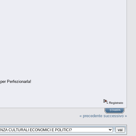
 per Perfezionarla!
Registrato
STAMPA
« precedente
successivo »