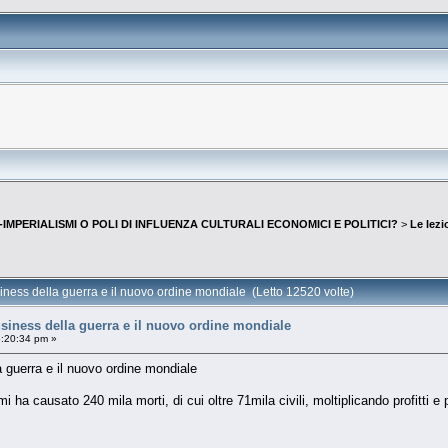
IMPERIALISMI O POLI DI INFLUENZA CULTURALI ECONOMICI E POLITICI?
>
Le lezi
usiness della guerra e il nuovo ordine mondiale (Letto 12520 volte)
business della guerra e il nuovo ordine mondiale
6:20:34 pm »
la guerra e il nuovo ordine mondiale
 ha causato 240 mila morti, di cui oltre 71mila civili, moltiplicando profitti e 