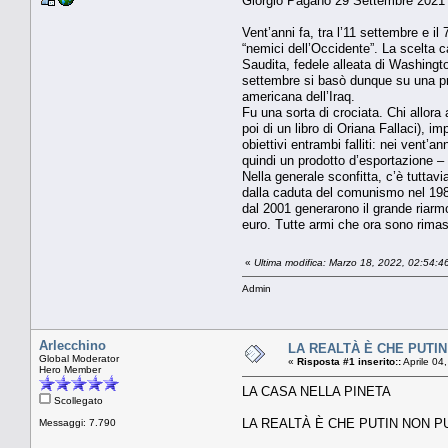
Giorgio Pagano 29 Settembre 2021
Vent’anni fa, tra l’11 settembre e il
“nemici dell’Occidente”. La scelta c
Saudita, fedele alleata di Washingto
settembre si basò dunque su una pri
americana dell’Iraq.
Fu una sorta di crociata. Chi allora 
poi di un libro di Oriana Fallaci), 
obiettivi entrambi falliti: nei vent’
quindi un prodotto d’esportazione –
Nella generale sconfitta, c’è tuttavi
dalla caduta del comunismo nel 1989
dal 2001 generarono il grande riarmo d
euro. Tutte armi che ora sono rimas
«
Ultima modifica: Marzo 18, 2022, 02:54:4
Admin
Arlecchino
LA REALTÀ È CHE PUTI
Global Moderator
«
Risposta #1 inserito::
Aprile 04
Hero Member
LA CASA NELLA PINETA
Scollegato
LA REALTÀ È CHE PUTIN NON 
Messaggi: 7.790