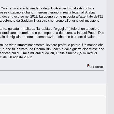
 York, si scatenò la vendetta degli USA e dei loro alleati contro i
e cittadino afghano. I terroristi erano in realtà legati all’Arabia
, dove fu ucciso nel 2011. La guerra come risposta all’attentato dell’11
a detenute da Saddam Hussein, che furono all’origine dell’invasione
 guidata in Italia da “la rabbia e l’orgoglio” (titolo di un articolo e
per sradicare il terrorismo e per imporre la democrazia in quei Paesi. Due
tinaia di migliaia, mentre la democrazia – che non è un set di valori, e
’anni ha visto straordinariamente lievitare profitti e potere. Un mondo che
le, e che fu “salvato” da Osama Bin Laden e dalle guerre disastrose che
stan più di 2 mila miliardi di dollari, l’Italia almeno 8,5 miliardi di
o” del 20 agosto 2021:
Registrato