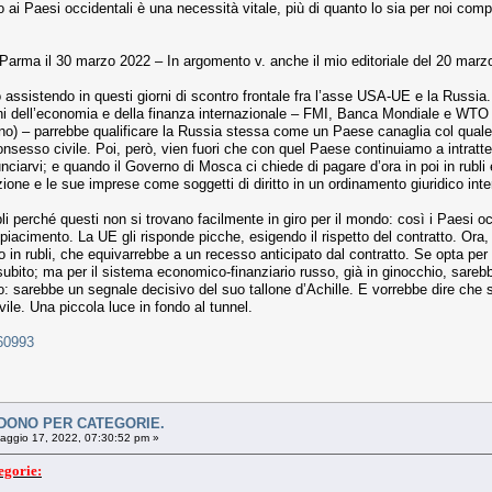
 ai Paesi occidentali è una necessità vitale, più di quanto lo sia per noi compr
Parma il 30 marzo 2022 – In argomento v. anche il mio editoriale del 20 marzo,
 assistendo in questi giorni di scontro frontale fra l’asse USA-UE e la Russia.
ioni dell’economia e della finanza internazionale – FMI, Banca Mondiale e WTO
o) – parrebbe qualificare la Russia stessa come un Paese canaglia col quale 
consesso civile. Poi, però, vien fuori che con quel Paese continuiamo a intratten
unciarvi; e quando il Governo di Mosca ci chiede di pagare d’ora in poi in rubli 
one e le sue imprese come soggetti di diritto in un ordinamento giuridico inte
li perché questi non si trovano facilmente in giro per il mondo: così i Paesi oc
 piacimento. La UE gli risponde picche, esigendo il rispetto del contratto. Ora,
in rubli, che equivarrebbe a un recesso anticipato dal contratto. Se opta per i
subito; ma per il sistema economico-finanziario russo, già in ginocchio, sarebbe
uro: sarebbe un segnale decisivo del suo tallone d’Achille. E vorrebbe dire che
ile. Una piccola luce in fondo al tunnel.
=60993
VIDONO PER CATEGORIE.
ggio 17, 2022, 07:30:52 pm »
egorie: