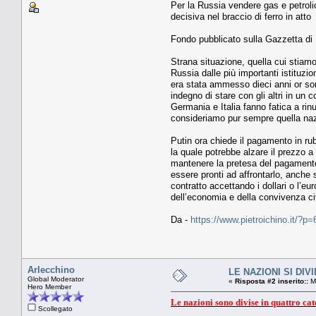
Per la Russia vendere gas e petrolio
decisiva nel braccio di ferro in atto
Fondo pubblicato sulla Gazzetta di 
Strana situazione, quella cui stiamo
Russia dalle più importanti istituz
era stata ammesso dieci anni or son
indegno di stare con gli altri in un 
Germania e Italia fanno fatica a rin
consideriamo pur sempre quella nazi
Putin ora chiede il pagamento in rub
la quale potrebbe alzare il prezzo a
mantenere la pretesa del pagamento 
essere pronti ad affrontarlo, anche 
contratto accettando i dollari o l’e
dell’economia e della convivenza civ
Da -
https://www.pietroichino.it/?p
Arlecchino
LE NAZIONI SI DI
Global Moderator
«
Risposta #2 inserito::
Ma
Hero Member
Le nazioni sono divise in quattro cat
Scollegato