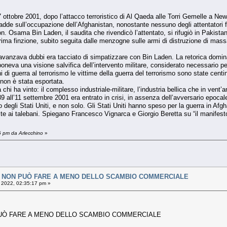
 7 ottobre 2001, dopo l’attacco terroristico di Al Qaeda alle Torri Gemelle a New
adde sull’occupazione dell’Afghanistan, nonostante nessuno degli attentatori foss
n. Osama Bin Laden, il saudita che rivendicò l’attentato, si rifugiò in Pakistan
ma finzione, subito seguita dalle menzogne sulle armi di distruzione di mass
avanzava dubbi era tacciato di simpatizzare con Bin Laden. La retorica dominante,
imponeva una visione salvifica dell’intervento militare, considerato necessario 
anni di guerra al terrorismo le vittime della guerra del terrorismo sono state cen
 non è stata esportata.
a chi ha vinto: il complesso industriale-militare, l’industria bellica che in vent
 all’11 settembre 2001 era entrato in crisi, in assenza dell’avversario epoca
egli Stati Uniti, e non solo. Gli Stati Uniti hanno speso per la guerra in Afghani
te ai talebani. Spiegano Francesco Vignarca e Giorgio Beretta su “il manifest
6 pm da Arlecchino
»
N NON PUÒ FARE A MENO DELLO SCAMBIO COMMERCIALE
, 2022, 02:35:17 pm »
PUÒ FARE A MENO DELLO SCAMBIO COMMERCIALE