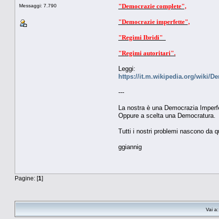
"Democrazie complete",
Messaggi: 7.790
"Democrazie imperfette",
"Regimi Ibridi"
"Regimi autoritari".
Leggi:
https://it.m.wikipedia.org/wiki/
---
La nostra è una Democrazia Imperfe
Oppure a scelta una Democratura.
Tutti i nostri problemi nascono da q
ggiannig
Pagine: [
1
]
Vai a: