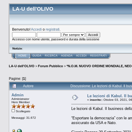
LA-U dell'OLIVO
Benvenuto!
Accedi
o
registrati
.
Accesso con nome utente, password e durata della sessione
Notizie
:
HOME
GUIDA
RICERCA
AGENDA
ACCEDI
REGISTRATI
LA-U dell'OLIVO
>
Forum Pubblico
>
*N.O.M. NUOVO ORDINE MONDIALE, NEO-
Pagine: [
1
]
Autore
Discussione: Le lezioni di Kabul. Il b
Admin
Le lezioni di Kabul. Il 
Administrator
«
inserito::
Ottobre 03, 2021, 0
Hero Member
Le lezioni di Kabul. Il business del
Scollegato
“Esportare la democrazia” con le armi
Messaggi: 31.672
assicurato da USA e Nato.