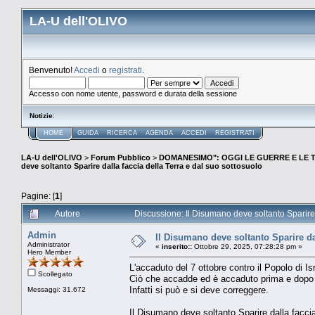
LA-U dell'OLIVO
Benvenuto!
Accedi
o
registrati
.
Accesso con nome utente, password e durata della sessione
Notizie
:
HOME
GUIDA
RICERCA
AGENDA
ACCEDI
REGISTRATI
LA-U dell'OLIVO
>
Forum Pubblico
>
DOMANESIMO": OGGI LE GUERRE E LE T
deve soltanto Sparire dalla faccia della Terra e dal suo sottosuolo
Pagine: [
1
]
Autore
Discussione: Il Disumano deve soltanto Sparire 
Admin
Il Disumano deve soltanto Sparire da
Administrator
«
inserito::
Ottobre 29, 2025, 07:28:28 pm »
Hero Member
L'accaduto del 7 ottobre contro il Popolo di I
Scollegato
Ciò che accadde ed è accaduto prima e dopo i
Infatti si può e si deve correggere.
Messaggi: 31.672
Il Disumano deve soltanto Sparire dalla facci