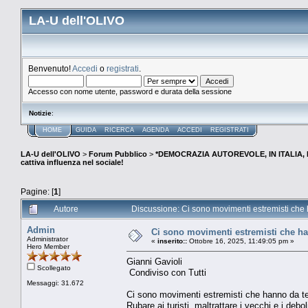
LA-U dell'OLIVO
Benvenuto!
Accedi
o
registrati
.
Accesso con nome utente, password e durata della sessione
Notizie
:
HOME
GUIDA
RICERCA
AGENDA
ACCEDI
REGISTRATI
LA-U dell'OLIVO
>
Forum Pubblico
>
*DEMOCRAZIA AUTOREVOLE, IN ITALIA,
cattiva influenza nel sociale!
Pagine: [
1
]
Autore
Discussione: Ci sono movimenti estremisti che h
Admin
Ci sono movimenti estremisti che han
Administrator
«
inserito::
Ottobre 16, 2025, 11:49:05 pm »
Hero Member
Gianni Gavioli
Scollegato
Condiviso con Tutti
Messaggi: 31.672
Ci sono movimenti estremisti che hanno da te
Rubare ai turisti, maltrattare i vecchi e i debol