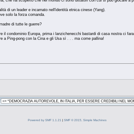
, che ha scoperto che nel mondo ci sono dittatori con cui si può giocare a pre
ità di un leader e incarnato nell'identità etnica cinese (Yang).
ve solo la forza comanda.
 madre di tutte le guerre?
re il condominio Europa, prima i lanzichenecchi bastardi di casa nostra ci faran
e a Ping-pong con la Cina e gli Usa sì . . . ma come pallina!
Powered by SMF 1.1.21
|
SMF © 2015, Simple Machines