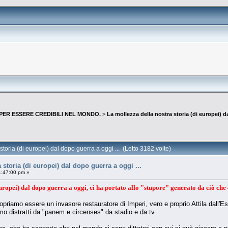
 PER ESSERE CREDIBILI NEL MONDO.
>
La mollezza della nostra storia (di europei) d
toria (di europei) dal dopo guerra a oggi ... (Letto 3182 volte)
 storia (di europei) dal dopo guerra a oggi ...
1:47:00 pm »
uropei) dal dopo guerra a oggi, ci ha portato allo "stupore" generato da ciò che
opriamo essere un invasore restauratore di Imperi, vero e proprio Attila dall'E
o distratti da "panem e circenses" da stadio e da tv.