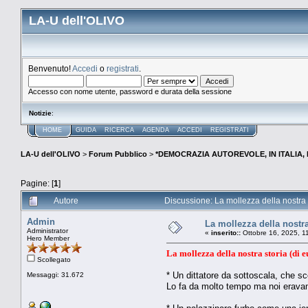
LA-U dell'OLIVO
Benvenuto!
Accedi
o
registrati
.
Accesso con nome utente, password e durata della sessione
Notizie
:
HOME
GUIDA
RICERCA
AGENDA
ACCEDI
REGISTRATI
LA-U dell'OLIVO
>
Forum Pubblico
>
*DEMOCRAZIA AUTOREVOLE, IN ITALIA,
Pagine: [
1
]
Autore
Discussione: La mollezza della nostra s
Admin
La mollezza della nostra
Administrator
«
inserito::
Ottobre 16, 2025, 1
Hero Member
La mollezza della nostra storia (di e
Scollegato
* Un dittatore da sottoscala, che sc
Messaggi: 31.672
Lo fa da molto tempo ma noi eravam