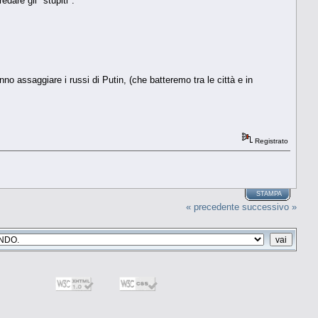
dare gli "stupiti".
no assaggiare i russi di Putin, (che batteremo tra le città e in
Registrato
STAMPA
« precedente
successivo »