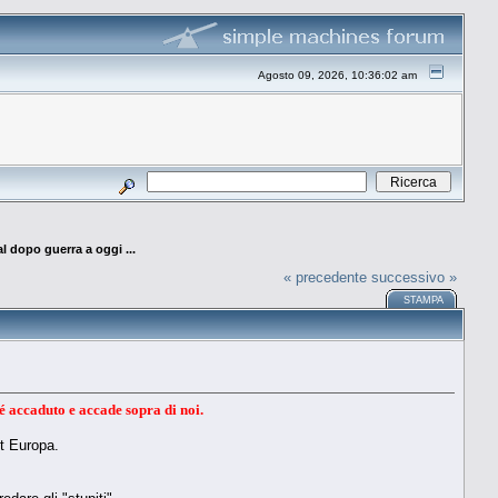
Agosto 09, 2026, 10:36:02 am
al dopo guerra a oggi ...
« precedente
successivo »
STAMPA
 é accaduto e accade sopra di noi.
st Europa.