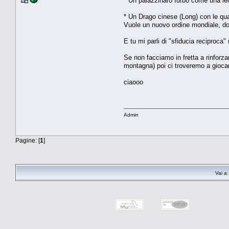
* Un palazzinaro furbo come una iena
* Un Drago cinese (Long) con le qual
Vuole un nuovo ordine mondiale, do
E tu mi parli di "sfiducia reciproca"
Se non facciamo in fretta a rinforza
montagna) poi ci troveremo a giocar
ciaooo
Admin
Pagine: [
1
]
Vai a: