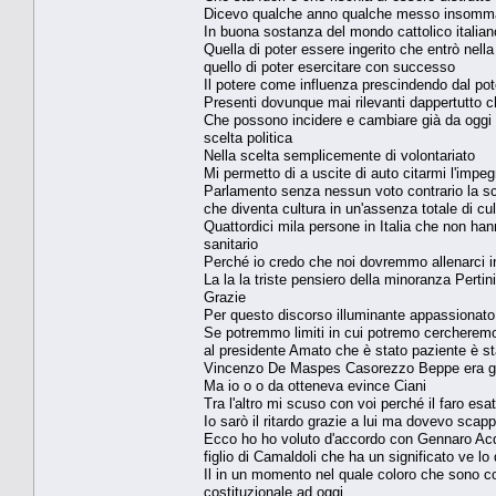
Dicevo qualche anno qualche messo insomm
In buona sostanza del mondo cattolico italiano 
Quella di poter essere ingerito che entrò nella
quello di poter esercitare con successo
Il potere come influenza prescindendo dal pot
Presenti dovunque mai rilevanti dappertutto ch
Che possono incidere e cambiare già da oggi i
scelta politica
Nella scelta semplicemente di volontariato
Mi permetto di a uscite di auto citarmi l'imp
Parlamento senza nessun voto contrario la sce
che diventa cultura in un'assenza totale di c
Quattordici mila persone in Italia che non ha
sanitario
Perché io credo che noi dovremmo allenarci i
La la la triste pensiero della minoranza Pertin
Grazie
Per questo discorso illuminante appassionato
Se potremmo limiti in cui potremo cercheremo 
al presidente Amato che è stato paziente è st
Vincenzo De Maspes Casorezzo Beppe era gi
Ma io o o da otteneva evince Ciani
Tra l'altro mi scuso con voi perché il faro es
Io sarò il ritardo grazie a lui ma dovevo scap
Ecco ho ho voluto d'accordo con Gennaro Acquav
figlio di Camaldoli che ha un significato ve l
Il in un momento nel quale coloro che sono c
costituzionale ad oggi