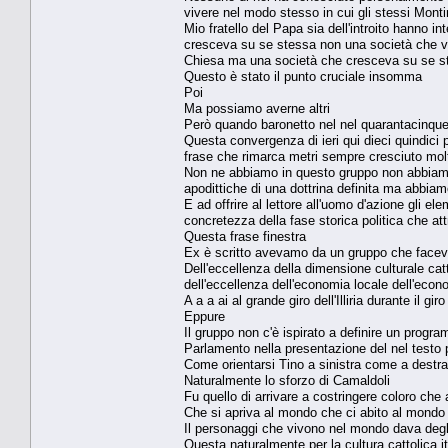
vivere nel modo stesso in cui gli stessi Montin
Mio fratello del Papa sia dell'introito hanno i
cresceva su se stessa non una società che ven
Chiesa ma una società che cresceva su se s
Questo è stato il punto cruciale insomma
Poi
Ma possiamo averne altri
Però quando baronetto nel nel quarantacinqu
Questa convergenza di ieri qui dieci quindici
frase che rimarca metri sempre cresciuto mol
Non ne abbiamo in questo gruppo non abbiamo 
apodittiche di una dottrina definita ma abbia
E ad offrire al lettore all'uomo d'azione gli 
concretezza della fase storica politica che at
Questa frase finestra
Ex è scritto avevamo da un gruppo che facev
Dell'eccellenza della dimensione culturale ca
dell'eccellenza dell'economia locale dell'econo
A a a ai al grande giro dell'Illiria durante il g
Eppure
Il gruppo non c'è ispirato a definire un progr
Parlamento nella presentazione del nel testo p
Come orientarsi Tino a sinistra come a destra
Naturalmente lo sforzo di Camaldoli
Fu quello di arrivare a costringere coloro che
Che si apriva al mondo che ci abito al mondo 
Il personaggi che vivono nel mondo dava degli
Questa naturalmente per la cultura cattolica it