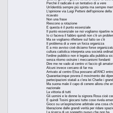
Perché il radicale è un tentativo di a vere
Un'identità sempre più spinta ma sempre meno 
L'opinione via Luigi Petteni dell'opinione della
ricavato
Non una frase
Riescono a rotazione
E questa è il punto essenziale
Il punto essenziale se noi vogliamo ripartire n
Io ci faceva il fabbro quindi non c'è un probl
Ma se vogliamo riflettere sul fatto se c'è
Il problema di a vere un forza organizza
E a mio avviso cioè diciamo forse organizzat
cultura cattolica interpreta una società ordina
l'ordine pubblico non è legata alla pubblica 
senza ritorno ostruire i meccanismi fondanti
Dire me ne vado al centro vi faccio gli amator
Alcuni invece cercano di far ma
Arrivato al centro Elsa possano all'ANCI entro 
Quarantacinque povera il movimento dei dipende
partecipazioni statali a c'era lei Charlie i gran
Ma suona male il capo di cenere allora che er
nazionale
La vittoria di tutti
Gli uomini e le donne la signora Rosa cioè ce
E quindi Tosini giocarsi tutte cose rivela eme
Gioco su un'aspirazione arbitrale una cosa che 
liberazione dalle grandi verità per ridare spaz
La ricerca di un soggetto nuovo che non ha