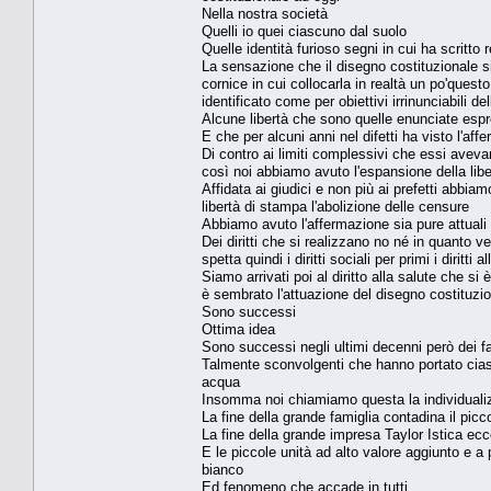
Nella nostra società
Quelli io quei ciascuno dal suolo
Quelle identità furioso segni in cui ha scritt
La sensazione che il disegno costituzionale s
cornice in cui collocarla in realtà un po'que
identificato come per obiettivi irrinunciabili de
Alcune libertà che sono quelle enunciate espre
E che per alcuni anni nel difetti ha visto l'affe
Di contro ai limiti complessivi che essi aveva
così noi abbiamo avuto l'espansione della lib
Affidata ai giudici e non più ai prefetti abbia
libertà di stampa l'abolizione delle censure
Abbiamo avuto l'affermazione sia pure attuali
Dei diritti che si realizzano no né in quanto v
spetta quindi i diritti sociali per primi i diritti
Siamo arrivati poi al diritto alla salute che s
è sembrato l'attuazione del disegno costituzio
Sono successi
Ottima idea
Sono successi negli ultimi decenni però dei fa
Talmente sconvolgenti che hanno portato ciascu
acqua
Insomma noi chiamiamo questa la individualizz
La fine della grande famiglia contadina il picc
La fine della grande impresa Taylor Istica ecco
E le piccole unità ad alto valore aggiunto e a
bianco
Ed fenomeno che accade in tutti