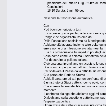
presidente dell'Istituto Luigi Sturzo di Rom
Conclusioni
18:10 Durata: 5 min 59 sec
Nascondi la trascrizione automatica
Con
Può buon pomeriggio a tutti
Ecco grazie grazie per la partecipazione a que
Pongo cioè organizzata insieme dal
Dalla Fondazione socialismo da Mondoperaio da
Abbiamo già lavorato insieme altre volte quind
errore non è una riflessione avviata mesi fa
E la cui prosecuzione fu impedito poi dagli ac
Cosa come come lo chiama il sottotitolo della 
Per ricostruire la politica italiana
Cioè una una riprendiamo un acquisto le sue real
Due nuovo impegno dei cattolici Taviani nonc
Per sollevare il Paese dalla difficile situazio
Ci è parso che l'Istituto Sturzo
Abbia il carattere ed atti per un confronto di q
è un istituto di Studi cattolici come ovvio c
Che afferma la sua identità autonoma affrontan
momento
Il confronto dialogo che abbiamo oggi mi pare
Dialoghiamo sulla questione cattolica nel suo
l'esperienza politica
Organizzata dei cattolici si è esaurita circa tr