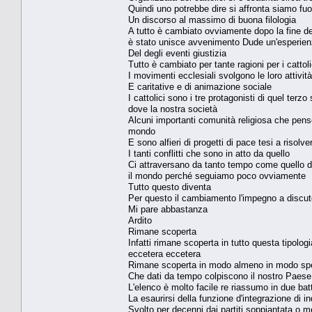
Quindi uno potrebbe dire si affronta siamo fuor
Un discorso al massimo di buona filologia
A tutto è cambiato ovviamente dopo la fine de
è stato unisce avvenimento Dude un'esperienz
Del degli eventi giustizia
Tutto è cambiato per tante ragioni per i catto
I movimenti ecclesiali svolgono le loro attività
E caritative e di animazione sociale
I cattolici sono i tre protagonisti di quel t
dove la nostra società
Alcuni importanti comunità religiosa che penso 
mondo
E sono alfieri di progetti di pace tesi a risol
I tanti conflitti che sono in atto da quello
Ci attraversano da tanto tempo come quello del
il mondo perché seguiamo poco ovviamente
Tutto questo diventa
Per questo il cambiamento l'impegno a discute
Mi pare abbastanza
Ardito
Rimane scoperta
Infatti rimane scoperta in tutto questa tipolo
eccetera eccetera
Rimane scoperta in modo almeno in modo specifi
Che dati da tempo colpiscono il nostro Paese
L'elenco è molto facile re riassumo in due bat
La esaurirsi della funzione d'integrazione di in
Svolto per decenni dai partiti soppiantata o m