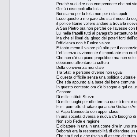
Perché vuol dire non comprendere che noi si
Gesù i discepoli alla folla
Noi siamo per la folla non per i discepoli
Ecco questo a me pare che sia il nodo da cog
il pollice litanie vollero andare a trovarla ricev
A San Pietro ora non perché ce l'avesse con 
Lui nella fratelli tutti al paragrafo settantuno f
Ma che si liberi dal giogo dei poteri forti del
l'efficienza non è l'unico valore
E tanto meno il valore più alto per il consorz
L'efficienza ovviamente è importante ma cred
Che non c'è un piano prepolitico ma non solo q
dobbiamo affrontare la cultura
Della convivenza mondiale
Tra Stati e persone diverse non uguali
E questa difficile senza una politica culturale
Che stia appunto alla base del bene comune
In questo contesto ora c'è bisogno e qui da 
Gennaro
Di mille istituti Sturzo
Di mille luoghi per riflettere su questi temi è
E mi permetto di citare qui anche Giuliano A
di Papa Benedetto con upper class
In una società diversa e nuova c'è bisogno di d
Non solo Fede e ragione
E dibattere in una in una come dire in uno st
Deborah era la responsabilità di difendere un
Che sta fuori e che rischia di essere distrutt