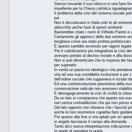
Stesse trovando il suo sbocco in una fase fi
impellente per la Chiesa cattolica riguadagnar
Il problema della crisi del sistema sociale poli
poi
Non è discutevano in Italia solo le ali estrem
attecchito anche fuori di questi ambienti
Basterebbe citare i nomi di Vilfredo Pareto e 
Certamente gli approcci delle due estreme erano
borghese come era stato profeta profetizzato
E questo sarebbe avvenuto per ragioni legate a
Per il cattolicesimo più integralista la crisi d
avevano portato al declino morale e alla dissol
Non si può dimenticare che la risposta dei fasci
per superarlo
In verità un pasticcio ideologico che prendeva 
vita ad una sua cosiddetta rivoluzione e per 
dell'ordine sociale che supponeva è viziato da
Ed una controrivoluzione preventiva della rivo
conservazione radicale non avessero stabilito 
E demagogicamente la crisi di civiltà la chiesa
Da un lato si compiaceva che quanto era suc
non senza contraddizioni che qui non posso 
Dal lato opposto non riteneva che i fascisti pr
anche le loro resistenze caparbia farsi guidar
Per questo alla fine si era optato per un opera
in angolo lasciasse il campo alla domanda
Tanto dico nuova interpretazione indicazione de
In grado di prendere la guida