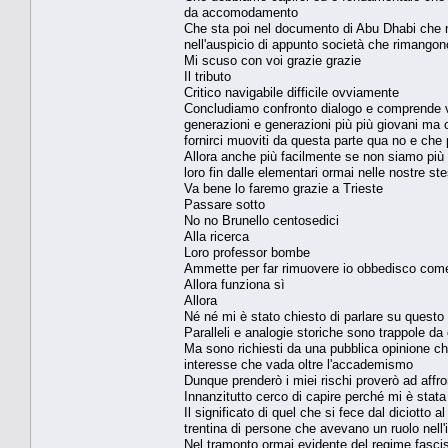
da accomodamento
Che sta poi nel documento di Abu Dhabi che 
nell'auspicio di appunto società che rimango
Mi scuso con voi grazie grazie
Il tributo
Critico navigabile difficile ovviamente
Concludiamo confronto dialogo e comprende ver
generazioni e generazioni più più giovani ma
fornirci muoviti da questa parte qua no e che
Allora anche più facilmente se non siamo più 
loro fin dalle elementari ormai nelle nostre st
Va bene lo faremo grazie a Trieste
Passare sotto
No no Brunello centosedici
Alla ricerca
Loro professor bombe
Ammette per far rimuovere io obbedisco come
Allora funziona sì
Allora
Né né mi è stato chiesto di parlare su questo p
Paralleli e analogie storiche sono trappole da 
Ma sono richiesti da una pubblica opinione c
interesse che vada oltre l'accademismo
Dunque prenderò i miei rischi proverò ad affr
Innanzitutto cerco di capire perché mi è sta
Il significato di quel che si fece dal diciotto 
trentina di persone che avevano un ruolo nell'i
Nel tramonto ormai evidente del regime fascist