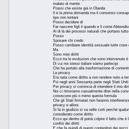
malato di mente
Prassi che esiste già in Olanda
Il è la prima domanda ma il consenso consape
tipo non lontani
Posso decidere di
Far nascere figli il quando e il come Abbondio
Al di là dei processi naturali che portano tutt
Posso
Sposare chi credo
Posso cambiare identità sessuale tutte cos
Ma
Sono miei diritti
Ecco tra le evoluzioni che sono intervenute è 
Di cui noi stessi italiani siamo partecipi
Che ha portato alla trasformazione di contenit
La privacy
Era nata come diritto a non rendere noto a ter
Poi negli anni Sessanta parte negli Stati Uniti
Per privacy si comincia di intendere il mio diri
Noi ci ritroviamo casualmente direi nella conve
conoscono più o meno questa formula
Che gli Stati firmatari non faranno interferenze
privacy e allora
Si fa in giudizio si va nelle corti perché qua
considerato come diritto
Ecco qui dentro di potrà colpire il fatto che è
confini dei diritti
E che fa quindi di questi contenitori dei pozzi