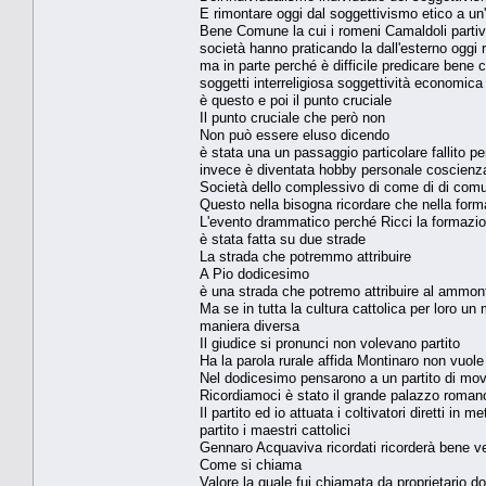
E rimontare oggi dal soggettivismo etico a un
Bene Comune la cui i romeni Camaldoli partiv
società hanno praticando la dall'esterno oggi
ma in parte perché è difficile predicare bene 
soggetti interreligiosa soggettività economica
è questo e poi il punto cruciale
Il punto cruciale che però non
Non può essere eluso dicendo
è stata una un passaggio particolare fallito p
invece è diventata hobby personale coscienza
Società dello complessivo di come di di comu
Questo nella bisogna ricordare che nella for
L'evento drammatico perché Ricci la formazio
è stata fatta su due strade
La strada che potremmo attribuire
A Pio dodicesimo
è una strada che potremo attribuire al ammont
Ma se in tutta la cultura cattolica per loro un
maniera diversa
Il giudice si pronunci non volevano partito
Ha la parola rurale affida Montinaro non vuole 
Nel dodicesimo pensarono a un partito di mo
Ricordiamoci è stato il grande palazzo romano
Il partito ed io attuata i coltivatori diretti i
partito i maestri cattolici
Gennaro Acquaviva ricordati ricorderà bene v
Come si chiama
Valore la quale fui chiamata da proprietario 