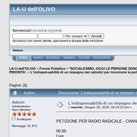
LA-U dell'OLIVO
Benvenuto!
Accedi
o
registrati
.
Accesso con nome utente, password e durata della sessione
Notizie
:
HOME
GUIDA
RICERCA
AGENDA
ACCEDI
REGISTRATI
LA-U dell'OLIVO
>
Forum Pubblico
>
*SOCIALESIMO, OGGI LE PERSONE SO
PRIORITA'.
>
L'indispensabilità di un impegno dei cattolici per ricostruire la polit
Pagine: [
1
]
Autore
Discussione: L'indispensabilità di un impegno dei 
Admin
L'indispensabilità di un impegno dei c
Administrator
«
inserito::
Giugno 28, 2025, 06:16:15 pm »
Hero Member
Scollegato
PETIZIONE PER RADIO RADICALE - CHANGE.
Messaggi: 31.672
00:00
Live