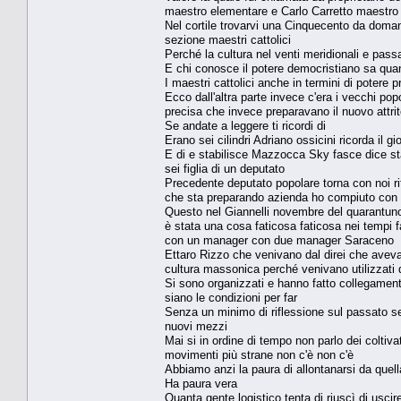
maestro elementare e Carlo Carretto maestro e
Nel cortile trovarvi una Cinquecento da domani
sezione maestri cattolici
Perché la cultura nel venti meridionali e passa
E chi conosce il potere democristiano sa qua
I maestri cattolici anche in termini di potere p
Ecco dall'altra parte invece c'era i vecchi po
precisa che invece preparavano il nuovo attri
Se andate a leggere ti ricordi di
Erano sei cilindri Adriano ossicini ricorda il g
E di e stabilisce Mazzocca Sky fasce dice stai
sei figlia di un deputato
Precedente deputato popolare torna con noi ri
che sta preparando azienda ho compiuto con 
Questo nel Giannelli novembre del quarantuno c
è stata una cosa faticosa faticosa nei tempi fa
con un manager con due manager Saraceno
Ettaro Rizzo che venivano dal direi che aveva
cultura massonica perché venivano utilizzati
Si sono organizzati e hanno fatto collegamento
siano le condizioni per far
Senza un minimo di riflessione sul passato se
nuovi mezzi
Mai si in ordine di tempo non parlo dei coltivat
movimenti più strane non c'è non c'è
Abbiamo anzi la paura di allontanarsi da quel
Ha paura vera
Quanta gente logistico tenta di riuscì di usci