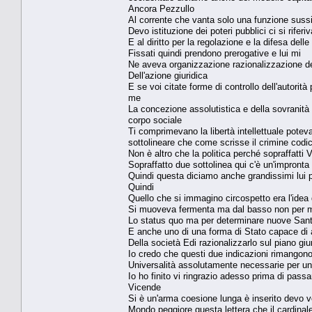
Ancora Pezzullo
Al corrente che vanta solo una funzione sussi
Devo istituzione dei poteri pubblici ci si riferi
E al diritto per la regolazione e la difesa del
Fissati quindi prendono prerogative e lui mi
Ne aveva organizzazione razionalizzazione de
Dell'azione giuridica
E se voi citate forme di controllo dell'autori
me
La concezione assolutistica e della sovranità c
corpo sociale
Ti comprimevano la libertà intellettuale potev
sottolineare che come scrisse il crimine codici
Non è altro che la politica perché sopraffatti V
Sopraffatto due sottolinea qui c'è un'impront
Quindi questa diciamo anche grandissimi lui p
Quindi
Quello che si immagino circospetto era l'idea
Si muoveva fermenta ma dal basso non per 
Lo status quo ma per determinare nuove San
E anche uno di una forma di Stato capace di
Della società Edi razionalizzarlo sul piano giu
Io credo che questi due indicazioni rimangon
Universalità assolutamente necessarie per un
Io ho finito vi ringrazio adesso prima di pass
Vicende
Si è un'arma coesione lunga è inserito devo v
Mondo peggiore questa lettera che il cardinal