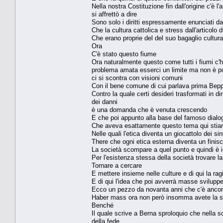
Nella nostra Costituzione fin dall'origine c'è l'
si affrettò a dire
Sono solo i diritti espressamente enunciati da
Che la cultura cattolica e stress dall'articolo du
Che erano proprie del del suo bagaglio cultu
Ora
C'è stato questo fiume
Ora naturalmente questo come tutti i fiumi c'h
problema amata esserci un limite ma non è pos
ci si scontra con visioni comuni
Con il bene comune di cui parlava prima Bepp
Contro la quale certi desideri trasformati in d
dei danni
è una domanda che è venuta crescendo
E che poi appunto alla base del famoso dialo
Che aveva esattamente questo tema qui stia
Nelle quali l'etica diventa un giocattolo dei si
There che ogni etica esterna diventa un finisc
La società scompare a quel punto e quindi è in
Per l'esistenza stessa della società trovare 
Tornare a cercare
E mettere insieme nelle culture e di qui la ra
E di qui l'idea che poi avverrà masse svilupper
Ecco un pezzo da novanta anni che c'è ancor
Haber mass ora non però insomma avete la s
Benché
Il quale scrive a Berna sproloquio che nella s
della fede