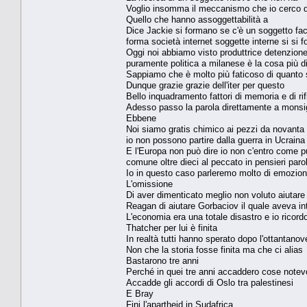
Voglio insomma il meccanismo che io cerco d
Quello che hanno assoggettabilità a
Dice Jackie si formano se c'è un soggetto fac
forma società internet soggette interne si si 
Oggi noi abbiamo visto produttrice detenzione
puramente politica a milanese è la cosa più dif
Sappiamo che è molto più faticoso di quanto 
Dunque grazie grazie dell'iter per questo
Bello inquadramento fattori di memoria e di ri
Adesso passo la parola direttamente a mons
Ebbene
Noi siamo gratis chimico ai pezzi da novanta 
io non possono partire dalla guerra in Ucrain
E l'Europa non può dire io non c'entro come pur
comune oltre dieci al peccato in pensieri par
Io in questo caso parleremo molto di emozio
L'omissione
Di aver dimenticato meglio non voluto aiutare 
Reagan di aiutare Gorbaciov il quale aveva intu
L'economia era una totale disastro e io ricord
Thatcher per lui è finita
In realtà tutti hanno sperato dopo l'ottantan
Non che la storia fosse finita ma che ci alias
Bastarono tre anni
Perché in quei tre anni accaddero cose notevo
Accadde gli accordi di Oslo tra palestinesi
E Bray
Fini l'apartheid in Sudafrica