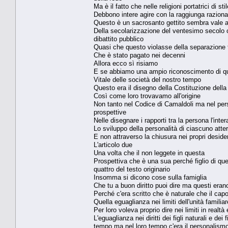
Ma è il fatto che nelle religioni portatrici di st
Debbono intere agire con la raggiunga razio
Questo è un sacrosanto gettito sembra vale 
Della secolarizzazione del ventesimo secolo ch
dibattito pubblico
Quasi che questo violasse della separazione t
Che è stato pagato nei decenni
Allora ecco sì risiamo
E se abbiamo una ampio riconoscimento di qu
Vitale delle società del nostro tempo
Questo era il disegno della Costituzione dell
Così come loro trovavamo all'origine
Non tanto nel Codice di Camaldoli ma nel perso
prospettive
Nelle disegnare i rapporti tra la persona l'inte
Lo sviluppo della personalità di ciascuno atterr
E non attraverso la chiusura nei propri desideri 
L'articolo due
Una volta che il non leggete in questa
Prospettiva che è una sua perché figlio di que
quattro del testo originario
Insomma si dicono cose sulla famiglia
Che tu a buon diritto puoi dire ma questi erano
Perché c'era scritto che è naturale che il capo
Quella eguaglianza nei limiti dell'unità familiar
Per loro voleva proprio dire nei limiti in real
L'eguaglianza nei diritti dei figli naturali e de
tempo ma nel loro tempo c'era il personalism