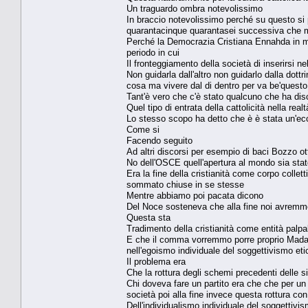
Un traguardo ombra notevolissimo
In braccio notevolissimo perché su questo si 
quarantacinque quarantasei successiva che m
Perché la Democrazia Cristiana Ennahda in man
periodo in cui
Il fronteggiamento della società di inserirsi 
Non guidarla dall'altro non guidarlo dalla dott
cosa ma vivere dal di dentro per va be'questo 
Tant'è vero che c'è stato qualcuno che ha di
Quel tipo di entrata della cattolicità nella re
Lo stesso scopo ha detto che è è stata un'ecc
Come si
Facendo seguito
Ad altri discorsi per esempio di baci Bozzo ot
No dell'OSCE quell'apertura al mondo sia stato
Era la fine della cristianità come corpo colle
sommato chiuse in se stesse
Mentre abbiamo poi pacata dicono
Del Noce sosteneva che alla fine noi avremm
Questa sta
Tradimento della cristianità come entità palpa
E che il comma vorremmo porre proprio Madama
nell'egoismo individuale del soggettivismo eti
Il problema era
Che la rottura degli schemi precedenti delle 
Chi doveva fare un partito era che che per un
società poi alla fine invece questa rottura con
Dell'individualismo individuale del soggettivi