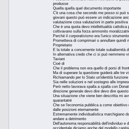
produsse
Quella quella quel documento importante
C'è una cosa che secondo me posso si può so
giovani questo può essere un indicazione anch
valutazione cosa valutazioni in parte positiva
Che è una quota devo intellettualità cattolic
coltivavano sulla forza ammonito moralizzatri
Perché il corporativismo era l'unico strumen
Prometteva di comprimari o annullare quindi
Proprietario
E la totale a concernente totale subalternità d
In alternativa credo che ci si può nemmeno vie
Taviani
Cioè di
Che il problema non era quello di porsi di front
Ma di superare la questione guiderà alle tre vir
Richiamando per lo Stato un'identità funzione s
Sia nelle soluzioni e nel sostegno alle imprese
Però netto lavorava spalla a spalla con Donat
direzione generale devo dire devo dire questo
Una situazione che viene ben descritta mi avv
quarantatré
Che se l'economia pubblica a come obiettivo q
dalle posizioni eternamente
Estremamente individualistica marchigiano dav
andare a detrimento
Dell'autonoma responsabilità dell'individuo e
occidentale diciamo anche del modello capital