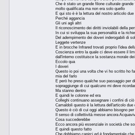
Che è stato un grande filone culturale grande 
molto qualificata ma non era solo quello
E qui sto è è la lettura del nostro articolo due
Perché aggancia
Gli uni agli altri
Il riconoscimento dei diritti inviolabili della 
In cui si sviluppa la sua personalità e la richi
Del adempimento dei doveri inderogabili di sol
Leggete vertenze
E in brocche Infrared trovati proprio l'idea dell
Coscienza entro la quale ci deve essere il limit
dall'interno costituisce la sostanza morale dei
Eccolo qua
I doveri
Questo io poi una volta che vi ho scritto ho f
mia del farlo
E però ho preso qualche suo passaggio per di
sopraggiunge di cui qualcuno mi deve ricordar
Ma stanno dentro
E quindi le colonne ed era
Colleghi continuano assegnare i confini di ciò 
Camaldoli questo è la lettura dell'articolo due
Questo è ciò di cui oggi abbiamo bisogno per
Il senso di collettività messe ancora Acquaviv
Cosa succederebbe
Ecco ancora più essenziale in società che son
E quindi questo fatto
Che dobbiamo capirci ed è fondamentale che c