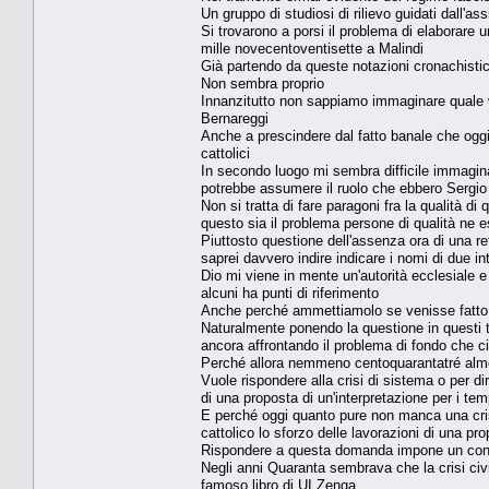
Un gruppo di studiosi di rilievo guidati dall'
Si trovarono a porsi il problema di elaborare u
mille novecentoventisette a Malindi
Già partendo da queste notazioni cronachisti
Non sembra proprio
Innanzitutto non sappiamo immaginare quale 
Bernareggi
Anche a prescindere dal fatto banale che oggi 
cattolici
In secondo luogo mi sembra difficile immaginar
potrebbe assumere il ruolo che ebbero Sergio 
Non si tratta di fare paragoni fra la qualità d
questo sia il problema persone di qualità ne
Piuttosto questione dell'assenza ora di una ref
saprei davvero indire indicare i nomi di due int
Dio mi viene in mente un'autorità ecclesiale 
alcuni ha punti di riferimento
Anche perché ammettiamolo se venisse fatto sa
Naturalmente ponendo la questione in questi t
ancora affrontando il problema di fondo che ci
Perché allora nemmeno centoquarantatré almeno
Vuole rispondere alla crisi di sistema o per dirl
di una proposta di un'interpretazione per i temp
E perché oggi quanto pure non manca una cris
cattolico lo sforzo delle lavorazioni di una pro
Rispondere a questa domanda impone un confr
Negli anni Quaranta sembrava che la crisi civi
famoso libro di UI Zenga