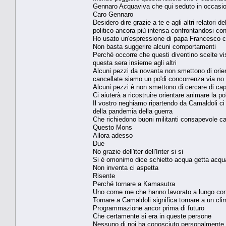
Gennaro Acquaviva che qui seduto in occasio
Caro Gennaro
Desidero dire grazie a te e agli altri relatori
politico ancora più intensa confrontandosi c
Ho usato un'espressione di papa Francesco cont
Non basta suggerire alcuni comportamenti
Perché occorre che questi diventino scelte vis
questa sera insieme agli altri
Alcuni pezzi da novanta non smettono di orient
cancellate siamo un po'di concorrenza via no
Alcuni pezzi è non smettono di cercare di capir
Ci aiuterà a ricostruire orientare animare la p
Il vostro neghiamo ripartendo da Camaldoli ci
della pandemia della guerra
Che richiedono buoni militanti consapevole cap
Questo Mons
Allora adesso
Due
No grazie dell'iter dell'Inter si si
Si è omonimo dice schietto acqua getta acqu
Non inventa ci aspetta
Risente
Perché tornare a Kamasutra
Uno come me che hanno lavorato a lungo con
Tornare a Camaldoli significa tornare a un cli
Programmazione ancor prima di futuro
Che certamente si era in queste persone
Nessuno di noi ha conosciuto personalmente b