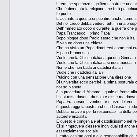
Il termine speranza significa ricostruire una s
Che è diventata la religione che tutti pratich
Io punto
E accanto a questo si può dire anche come scr
Del noi credo debba vederci tutti in una pros
Dell'immediato dopo o durante la guerra che p
Papa Francesco il primo Papa
Dopo piogge dopo Paolo sesto che non è ital
E venuto dopo una chiesa
Che ha visto un Papa dimettersi come mai era ac
E papa Francesco
Vuole che la Chiesa italiana qui con Gennar
Vuole che la Chiesa italiana si ricostruisca in
Non è che non bada ai cattolici italiani
Vuole che i cattolici italiani
Pulcino con una sensazione una direzione
Di università ecco perché la prima posturale ch
nostro pianeta
è la procedura di Abramo il quale di fronte al
Lui si mise davanti da solo e disse ma davvero
Papa Francesco il ventisette marzo del venti
è questa oggi la postura che la Chiesa chiede 
Dobbiamo avere per la responsabilità della poli
autoreferenzialità
E questo è congeniale al cattolicissimo nel r
Ci si rimprovera d'essere individualisti anche
essenzialmente sociale
Il cattolicesimo oggi o alla responsabilità de