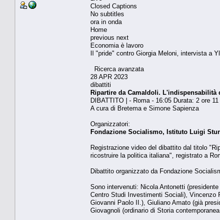
Closed Captions
No subtitles
ora in onda
Home
previous next
Economia è lavoro
Il "pride" contro Giorgia Meloni, intervista a Y
Ricerca avanzata
28 APR 2023
dibattiti
Ripartire da Camaldoli. L'indispensabilità d
DIBATTITO | - Roma - 16:05 Durata: 2 ore 11
A cura di Bretema e Simone Sapienza
Organizzatori:
Fondazione Socialismo, Istituto Luigi St
Registrazione video del dibattito dal titolo "R
ricostruire la politica italiana", registrato a 
Dibattito organizzato da Fondazione Socialism
Sono intervenuti: Nicola Antonetti (presidente
Centro Studi Investimenti Sociali), Vincenzo Pa
Giovanni Paolo II.), Giuliano Amato (già presi
Giovagnoli (ordinario di Storia contemporanea