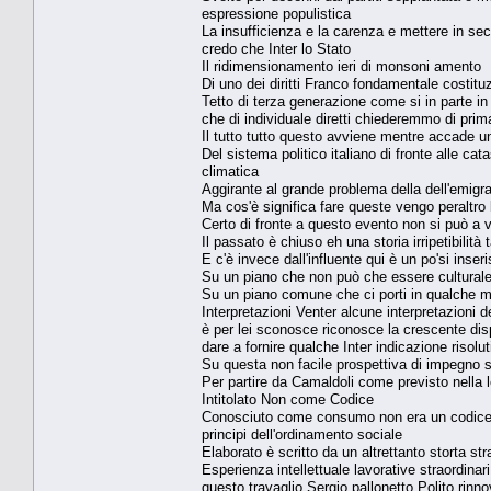
espressione populistica
La insufficienza e la carenza e mettere in se
credo che Inter lo Stato
Il ridimensionamento ieri di monsoni amento
Di uno dei diritti Franco fondamentale costituz
Tetto di terza generazione come si in parte in 
che di individuale diretti chiederemmo di pri
Il tutto tutto questo avviene mentre accade un 
Del sistema politico italiano di fronte alle c
climatica
Aggirante al grande problema della dell'emigr
Ma cos'è significa fare queste vengo peraltro 
Certo di fronte a questo evento non si può a
Il passato è chiuso eh una storia irripetibilit
E c'è invece dall'influente qui è un po'si inse
Su un piano che non può che essere culturale
Su un piano comune che ci porti in qualche m
Interpretazioni Venter alcune interpretazioni de
è per lei sconosce riconosce la crescente dis
dare a fornire qualche Inter indicazione risol
Su questa non facile prospettiva di impegno si
Per partire da Camaldoli come previsto nella 
Intitolato Non come Codice
Conosciuto come consumo non era un codice ma 
principi dell'ordinamento sociale
Elaborato è scritto da un altrettanto storta st
Esperienza intellettuale lavorative straordina
questo travaglio Sergio pallonetto Polito rinn