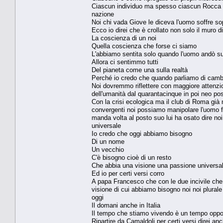
Ciascun individuo ma spesso ciascun Rocca c
nazione
Noi chi vada Giove le diceva l'uomo soffre so
Ecco io direi che è crollato non solo il muro di
La coscienza di un noi
Quella coscienza che forse ci siamo
L'abbiamo sentita solo quando l'uomo andò su
Allora ci sentimmo tutti
Del pianeta come una sulla realtà
Perché io credo che quando parliamo di cam
Noi dovremmo riflettere con maggiore attenzio
dell'umanità dal quarantacinque in poi neo pos
Con la crisi ecologica ma il club di Roma già
convergenti noi possiamo manipolare l'uomo f
manda volta al posto suo lui ha osato dire noi
universale
Io credo che oggi abbiamo bisogno
Di un nome
Un vecchio
C'è bisogno cioè di un resto
Che abbia una visione una passione universa
Ed io per certi versi corro
A papa Francesco che con le due incivile che l'
visione di cui abbiamo bisogno noi noi plural
oggi
Il domani anche in Italia
Il tempo che stiamo vivendo è un tempo opport
Ripartire da Camaldoli per certi versi direi 