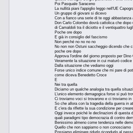
Poi Pasquale Saraceno
La nullità piani l'appiglio leggo nell'UE Capog
Un gruppo di giovani si dicevo
Con a fianco una serie di te oggi abbastanza 
Don Carlo Colombo dovrà cattolica che dopo 
di Camaldoli tra il diciotto e il ventiquattro l
Poche ore dopo
E già in consiglio del fascismo
Non perché no no no no
No non non Ostuni saccheggio dicendo che ci 
poche ore dopo
Approva l'ordine del giorno proposto per Dino
Veramente la situazione in cui maturò codice
Dalla situazione che vediamo oggi
Forse unico indice comune che mi pare di pot
come diceva Benedetto Croce
E
Nei tra quella
Diciamo un qualche analogia tra quella situa
L'unico elemento demagogica forse si può trov
Ci troviamo voci si trovarono e ci troviamo in
So che allora con la tragedia della guerra in a
E c'era da riflette la sua condizione per cre
Oggi invece poiché le declinazioni di questa
quali paradigmi tipo democrazia di contro dem
Benissimo almeno come tendenza nelle democ
Quello che non sappiamo o non conosciamo
Possiamo eliminare ridurlo ricondurlo al pass