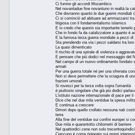
Ci furono gli accordi Mozambico
Nel novantadue fine novantuno in realtà la cat
Che dovranno quanto le due guerre mondiali c
Ci si cominciò ad abituare ad ammazzarsi tra 
litigiosa con il fondamentalismo islamico
E io credo che questo sia importante tenerlo p
Che in fondo fa da catalizzatore a quanto è ac
E la famosa terza guerra mondiale a pezzi di
Sta prendendo via via i pezzi saldarsi tra loro
La quasi dimenticato
Il rischio di una spirale di violenza e aggrav
E pensare che più dodici nel messaggio del N
Nel campo di un nuovo ordinamento fondato sui p
armati
Per una guerra totale né per una sfrenata cor
Non si deve permettere che la sciagura di un
frazioni umorali
Si rovesci per la terza volta sopra l'umanità
è piuttosto singolare che già più dodici parla
L'istituto nazione internazionale di pace per i
Dice che nel due mila ventidue la spesa milita
E continua a crescere
Dimori dopo quello crollato nessuna nati costru
terra
Alla fine del ventidue sui confini europei si c
Due mila e quarantotto chilometri di barriere
Nel quattordici cene non solo trecentoquindic
Ciascuno è come ripiegato sui propri interessi