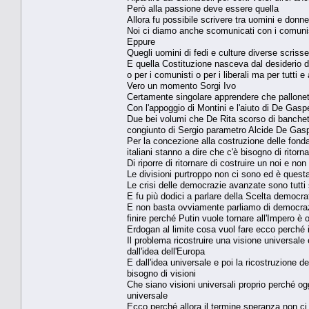
Però alla passione deve essere quella
Allora fu possibile scrivere tra uomini e donne
Noi ci diamo anche scomunicati con i comunis
Eppure
Quegli uomini di fedi e culture diverse scrisse
E quella Costituzione nasceva dal desiderio di 
o per i comunisti o per i liberali ma per tutti 
Vero un momento Sorgi Ivo
Certamente singolare apprendere che pallonett
Con l'appoggio di Montini e l'aiuto di De Gaspe
Due bei volumi che De Rita scorso di banchetti
congiunto di Sergio parametro Alcide De Gasp
Per la concezione alla costruzione delle fond
italiani stanno a dire che c'è bisogno di ritor
Di riporre di ritornare di costruire un noi e non 
Le divisioni purtroppo non ci sono ed è quest
Le crisi delle democrazie avanzate sono tutti so
E fu più dodici a parlare della Scelta democra
E non basta ovviamente parliamo di democrazia
finire perché Putin vuole tornare all'Impero è
Erdogan al limite cosa vuol fare ecco perché i
Il problema ricostruire una visione universale
dall'idea dell'Europa
E dall'idea universale e poi la ricostruzione 
bisogno di visioni
Che siano visioni universali proprio perché og
universale
Ecco perché allora il termine speranza non ci