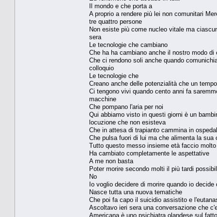
Il mondo e che porta a
A proprio a rendere più lei non comunitari Me
tre quattro persone
Non esiste più come nucleo vitale ma ciascuna 
sera
Le tecnologie che cambiano
Che ha ha cambiano anche il nostro modo di
Che ci rendono soli anche quando comunichiamo 
colloquio
Le tecnologie che
Creano anche delle potenzialità che un tem
Ci tengono vivi quando cento anni fa saremmo 
macchine
Che pompano l'aria per noi
Qui abbiamo visto in questi giorni è un bambi
locuzione che non esisteva
Che in attesa di trapianto cammina in ospedal
Che pulsa fuori di lui ma che alimenta la sua
Tutto questo messo insieme età faccio molt
Ha cambiato completamente le aspettative
A me non basta
Poter morire secondo molti il più tardi possibi
No
Io voglio decidere di morire quando io decide 
Nasce tutta una nuova tematiche
Che poi fa capo il suicidio assistito e l'eutana
Ascoltavo ieri sera una conversazione che c'
Americana è uno psichiatra olandese sul fatto