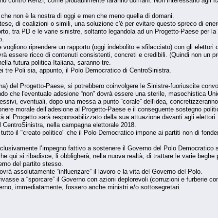
no contro Renzi, come probabilmente faranno domani. Non interessano agli Ital
a che non è la nostra di oggi e men che meno quella di domani.
ntese, di coalizioni o simili, una soluzione c'è per evitare questo spreco di ene
porto, tra PD e le varie sinistre, soltanto legandola ad un Progetto-Paese per 
o.
e vogliono riprendere un rapporto (oggi indebolito e sfilacciato) con gli elettor
rà essere ricco di contenuti consistenti, concreti e credibili. (Quindi non un p
ella futura politica Italiana, saranno tre.
 tre Poli sia, appunto, il Polo Democratico di CentroSinistra.
a) del Progetto-Paese, si potrebbero coinvolgere le Sinistre-fuoriuscite convo
do che l'eventuale adesione “non” dovrà essere una sterile, masochistica Unio
ssivi, eventuali, dopo una messa a punto “corale” dell'idea, concretizzeranno l
nere morale dell’adesione al Progetto-Paese e il conseguente sostegno politic
 al Progetto sarà responsabilizzato della sua attuazione davanti agli elettori. 
l CentroSinistra, nella campagna elettorale 2018.
 tutto il "creato politico" che il Polo Democratico impone ai partiti non di fon
esclusivamente l’impegno fattivo a sostenere il Governo del Polo Democratico si
che qui si ribadisce, li obbligherà, nella nuova realtà, di trattare le varie be
erno del partito stesso.
vrà assolutamente “influenzare” il lavoro e la vita del Governo del Polo.
rivasse a “sporcare” il Governo con azioni deplorevoli (corruzioni e furberie 
erno, immediatamente, fossero anche ministri e/o sottosegretari.