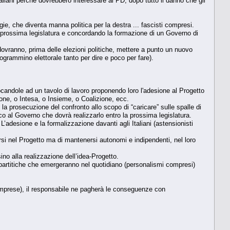
iani perché dovrebbero interessare al PD, dopo tutto il danno che gli
rgie, che diventa manna politica per la destra ... fascisti compresi.
la prossima legislatura e concordando la formazione di un Governo di
i dovranno, prima delle elezioni politiche, mettere a punto un nuovo
rogrammino elettorale tanto per dire e poco per fare).
candole ad un tavolo di lavoro proponendo loro l'adesione al Progetto
ne, o Intesa, o Insieme, o Coalizione, ecc.
a prosecuzione del confronto allo scopo di “caricare” sulle spalle di
o al Governo che dovrà realizzarlo entro la prossima legislatura.
L’adesione e la formalizzazione davanti agli Italiani (astensionisti
dersi nel Progetto ma di mantenersi autonomi e indipendenti, nel loro
no alla realizzazione dell’idea-Progetto.
ghe partitiche che emergeranno nel quotidiano (personalismi compresi)
comprese), il responsabile ne pagherà le conseguenze con