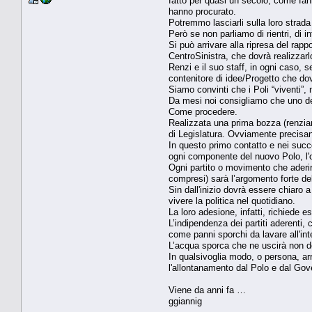
fatto per quasi un secolo, come fan
hanno procurato.
Potremmo lasciarli sulla loro strad
Però se non parliamo di rientri, di i
Si può arrivare alla ripresa del rap
CentroSinistra, che dovrà realizzarl
Renzi e il suo staff, in ogni caso, s
contenitore di idee/Progetto che dov
Siamo convinti che i Poli “viventi”, n
Da mesi noi consigliamo che uno dei
Come procedere.
Realizzata una prima bozza (renzian
di Legislatura. Ovviamente precisan
In questo primo contatto e nei succe
ogni componente del nuovo Polo, l'o
Ogni partito o movimento che aderirà
compresi) sarà l’argomento forte de
Sin dall'inizio dovrà essere chiaro a
vivere la politica nel quotidiano.
La loro adesione, infatti, richiede 
L’indipendenza dei partiti aderenti, 
come panni sporchi da lavare all'int
L’acqua sporca che ne uscirà non do
In qualsivoglia modo, o persona, ar
l'allontanamento dal Polo e dal Gov
Viene da anni fa …
ggiannig