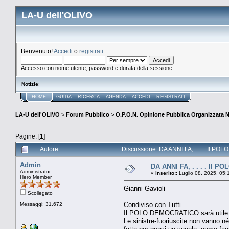
LA-U dell'OLIVO
Benvenuto!
Accedi
o
registrati
.
Accesso con nome utente, password e durata della sessione
Notizie
:
HOME
GUIDA
RICERCA
AGENDA
ACCEDI
REGISTRATI
LA-U dell'OLIVO
>
Forum Pubblico
>
O.P.O.N. Opinione Pubblica Organizzata 
Pagine: [
1
]
Autore
Discussione: DA ANNI FA, . . . . Il PO
Admin
DA ANNI FA, . . . . Il P
Administrator
«
inserito::
Luglio 08, 2025, 05:
Hero Member
Gianni Gavioli
Scollegato
Condiviso con Tutti
Messaggi: 31.672
Il POLO DEMOCRATICO sarà utile an
Le sinistre-fuoriuscite non vanno n