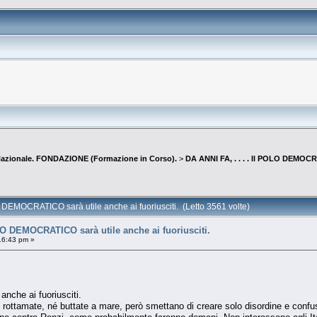
Nazionale. FONDAZIONE (Formazione in Corso).
>
DA ANNI FA, . . . . Il POLO DEMOCRA
LO DEMOCRATICO sarà utile anche ai fuoriusciti. (Letto 3561 volte)
OLO DEMOCRATICO sarà utile anche ai fuoriusciti.
16:43 pm »
che ai fuoriusciti.
é rottamate, né buttate a mare, però smettano di creare solo disordine e confu