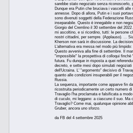
sarebbe stato negoziato senza riconoscerlo, p
Dunque era Putin che bruciava i vascelli alle 
annesse. Dopo di allora, Putin e i suoi portavo
sono divenuti soggetti della Federazione Russ
inseparabile. Questo è innegabile e non negozi
Giorgio del Cremlino il 30 settembre del 2022. 
mi ascoltino, e si ricordino, tutti: le perso
nostri cittadini, per sempre. (Applauso). ...
Kherson non sarà in discussione. La decisione 
L'alternativa era messa nel modo più limpido:
Questo avveniva alla fine di settembre. Il ma
"impossibile" la prospettiva di colloqui finch
futura. Fu dunque in risposta a quei referendu
decreto, e sette mesi dopo simulati negoziati 
dell'Ucraina. L' "argomento" decisivo di Trava
quanto alle condizioni insuperabili per il nego
Russia.
La sequenza, importante come apparve fin da q
ricostruita periodicamente un certo numero di v
Travaglio l'ha proclamata e falsificata a modo
di cuculo, mi leggano: a ciascuno il suo. Ma c
Travaglio? Come mai, qualunque opinione abbian
Gruber, ancora uno sforzo.
da FB del 4 settembre 2025