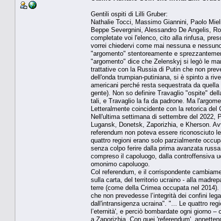
Gentili ospiti di Lilli Gruber:
Nathalie Tocci, Massimo Giannini, Paolo Miel
Beppe Severgnini, Alessandro De Angelis, Ros
completate voi l'elenco, cito alla rinfusa, pr
vorrei chiedervi come mai nessuna e nessuno d
"argomento" stentoreamente e sprezzantement
"argomento" dice che Zelenskyj si legò le man
trattative con la Russia di Putin che non preved
dell'onda trumpian-putiniana, si è spinto a ri
americani perché resta sequestrata da quella f
gente). Non so definire Travaglio "ospite" dell
tali, e Travaglio la fa da padrone. Ma l'argom
Letteralmente coincidente con la retorica del 
Nell'ultima settimana di settembre del 2022, Pu
Lugansk, Donetsk, Zaporizhia, e Kherson. Avv
referendum non poteva essere riconosciuto leg
quattro regioni erano solo parzialmente occupa
senza colpo ferire dalla prima avanzata russa
compreso il capoluogo, dalla controffensiva uc
omonimo capoluogo.
Col referendum, e il corrispondente cambiament
sulla carta, del territorio ucraino - alla madr
terre (come della Crimea occupata nel 2014). 
che non prevedesse l’integrità dei confini legal
dall'intransigenza ucraina". "... Le quattro reg
l’eternità', e perciò bombardate ogni giorno – 
a Zaporizhia. Con quei 'referendum', annetten