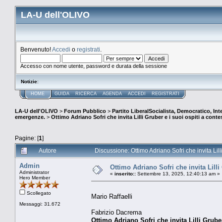
LA-U dell'OLIVO
Benvenuto!
Accedi
o
registrati
.
Accesso con nome utente, password e durata della sessione
Notizie
:
HOME
GUIDA
RICERCA
AGENDA
ACCEDI
REGISTRATI
LA-U dell'OLIVO
>
Forum Pubblico
>
Partito LiberalSocialista, Democratico, Inte
emergenze.
>
Ottimo Adriano Sofri che invita Lilli Gruber e i suoi ospiti a contest
Pagine: [
1
]
Autore
Discussione: Ottimo Adriano Sofri che invita Lilli
Admin
Ottimo Adriano Sofri che invita Lilli 
Administrator
«
inserito::
Settembre 13, 2025, 12:40:13 am »
Hero Member
Scollegato
Mario Raffaelli
Messaggi: 31.672
Fabrizio Dacrema
Ottimo Adriano Sofri che invita Lilli Gruber